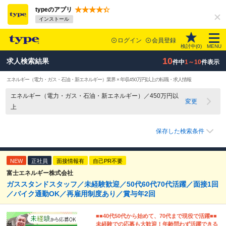
typeのアプリ
インストール
ログイン
会員登録
検討中(
0
)
MENU
10
求人検索結果
件中
1～10
件表示
エネルギー（電力・ガス・石油・新エネルギー）業界 × 年収450万円以上の転職・求人情報
エネルギー（電力・ガス・石油・新エネルギー）／450万円以
変更
上
保存した検索条件
NEW
正社員
面接情報有
自己PR不要
富士エネルギー株式会社
ガススタンドスタッフ／未経験歓迎／50代60代70代活躍／面接1回
／バイク通勤OK／再雇用制度あり／賞与年2回
■■40代50代から始めて、70代まで現役で活躍■■
未経験での応募も大歓迎！年齢問わず活躍できる