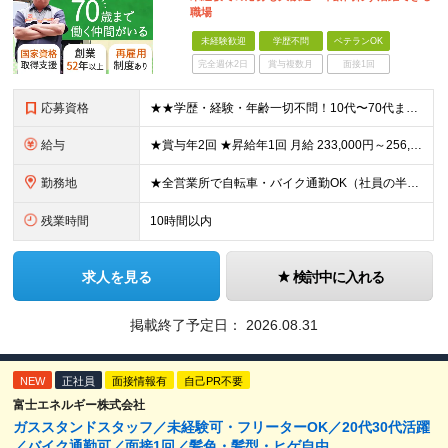
職場
未経験歓迎
学歴不問
ベテランOK
完全週休2日
賞与複数月
面接1回
応募資格
★★学歴・経験・年齢一切不問！10代〜70代まで活躍中★★ ■未経験歓迎 ■第二新卒歓迎・ブランクOK 人物重視の採用です！元気な挨拶ができる方、安定した環境で長く働きたい方を歓迎します。
給与
★賞与年2回 ★昇給年1回 月給 233,000円～256,000円 +（各種手当）+（賞与年2回） ※経験、能力等を考慮の上、決定！月収30万円以上も可能です ※経験者の方は優遇します ※3ヶ月の
勤務地
★全営業所で自転車・バイク通勤OK（社員の半数がバイクで通勤） 【目黒営業所】 東京都目黒区目黒1-24-2 【五反田営業所】 東京都品川区大崎5-1-2 【中野営業所 新宿スタンド】 東京都中
残業時間
10時間以内
求人を見る
検討中に入れる
掲載終了予定日：
2026.08.31
NEW
正社員
面接情報有
自己PR不要
富士エネルギー株式会社
ガススタンドスタッフ／未経験可・フリーターOK／20代30代活躍
／バイク通勤可／面接1回／髪色・髪型・ヒゲ自由