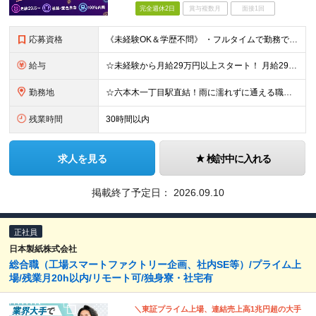
完全週休2日
賞与複数月
面接1回
応募資格
《未経験OK＆学歴不問》 ・フルタイムで勤務できる方 ・オフィス勤務が可能な方 ・日本語がネイティブレベルの方 ☆外国籍の方もご活躍いただけます！ ＼こんな方にピッタリです！／ ◎数字やノルマに追わ
給与
☆未経験から月給29万円以上スタート！ 月給29万1,582円～37万4,957円（生涯設計手当を含む）＋交通費全額支給 ★評価について 対応数などの「数字」では評価しません。 日々の対応の丁寧さな
勤務地
☆六本木一丁目駅直結！雨に濡れずに通える職場 【本社】東京都港区六本木1-4-5 アークヒルズサウスタワー18F ※(変更の範囲)上記を除く当社関連勤務地 ＼オンもオフも充実する、六本木エリアでの
残業時間
30時間以内
求人を見る
検討中に入れる
掲載終了予定日：
2026.09.10
正社員
日本製紙株式会社
総合職（工場スマートファクトリー企画、社内SE等）/プライム上
場/残業月20h以内/リモート可/独身寮・社宅有
＼東証プライム上場、連結売上高1兆円超の大手