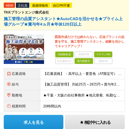
NEW
正社員
面接情報有
自己PR不要
TKKプラントエンジ株式会社
施工管理の品質アシスタント★AutoCADを活かせる★プライム上
場グループ★賞与年4ヵ月★年休120日以上
図面作成だけでは終わらない。石油プラントの品
質を守る、施工管理アシスタント。経験を活かし
てキャリアアップ！
未経験歓迎
学歴不問
ベテランOK
完全週休2日
賞与複数月
面接1回
応募資格
【応募資格】 ・高卒以上・要普免（AT限定可） ・AutoCADの経験者 →自社で図面を一部変更する場合があるため。設計分野は不問です。 ・施工図面が読めること 【歓迎する経験】 ◎AutoCADの
給与
【施工品質管理】 月給25万～28万円＋賞与年2回（原則固定支給額4ヵ月分）＋諸手当（残業手当全額など） ※経験・能力・前職給与を考慮して優遇します。 ※残業代は別途全額支給します。 ※試用期間は6
勤務地
★千葉・大阪の自社事務所 ★地元密着、転勤なし！ ★Ｕ・Iターン歓迎！（面接交通費支給） 【具体的な勤務地】 ※当社堺事務所（大阪）もしくは五井事務所（千葉） ◆堺事務所 （住所） 大阪府堺市堺区
残業時間
20時間以内
求人を見る
検討中に入れる