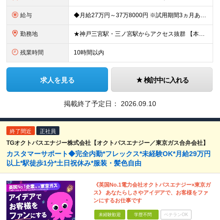
給与
◆月給27万円～37万8000円 ※試用期間3ヵ月あり。期間中の給与・待遇の差異はありません ※残業代は全額支給いたします。
勤務地
★神戸三宮駅・三ノ宮駅からアクセス抜群 【本社】 兵庫県神戸市中央区御幸通8-1-6 神戸国際会館14階 ※(変更の範囲)上記を除く当社関連勤務地
残業時間
10時間以内
求人を見る
検討中に入れる
掲載終了予定日：
2026.09.10
終了間近
正社員
TGオクトパスエナジー株式会社【オクトパスエナジー／東京ガス合弁会社】
カスタマーサポート◆完全内勤*フレックス*未経験OK*月給29万円
以上*駅徒歩1分*土日祝休み*服装・髪色自由
《英国No.1電力会社オクトパスエナジー×東京ガ
ス》 あなたらしさやアイデアで、お客様をファ
ンにするお仕事です
未経験歓迎
学歴不問
ベテランOK