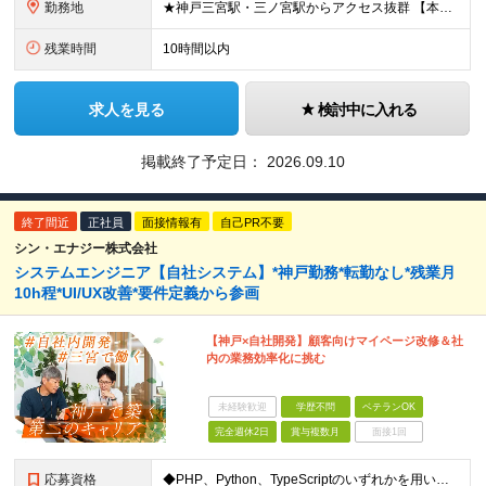
勤務地
★神戸三宮駅・三ノ宮駅からアクセス抜群 【本社】 兵庫県神戸市中央区御幸通8-1-6 神戸国際会館14階 ※(変更の範囲)上記を除く当社関連勤務地
残業時間
10時間以内
求人を見る
検討中に入れる
掲載終了予定日：
2026.09.10
終了間近
正社員
面接情報有
自己PR不要
シン・エナジー株式会社
システムエンジニア【自社システム】*神戸勤務*転勤なし*残業月
10h程*UI/UX改善*要件定義から参画
【神戸×自社開発】顧客向けマイページ改修＆社
内の業務効率化に挑む
未経験歓迎
学歴不問
ベテランOK
完全週休2日
賞与複数月
面接1回
応募資格
◆PHP、Python、TypeScriptのいずれかを用いた開発経験がある方 ※学歴不問 ≪こんな方を求めています≫ ◇自社システムの開発に上流から関わりたい方 ◇ユーザーと直接対話し、提案しなが