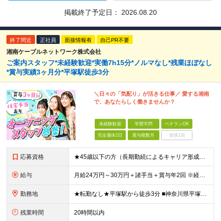
掲載終了予定日：
2026.08.20
終了間近
正社員
面接情報有
自己PR不要
湘南ケーブルネットワーク株式会社
ご案内スタッフ*未経験歓迎*実働7h15分*ノルマなし*残業ほぼなし
*賞与実績3ヶ月分*平塚駅徒歩3分
＼日々の「気配り」が活きる仕事／ 愛する湘南
で、あなたらしく働きませんか？
未経験歓迎
学歴不問
ベテランOK
完全週休2日
賞与複数月
面接1回
応募資格
★45歳以下の方（長期勤続によるキャリア形成のため） ★完全未経験の方、大歓迎！ ■未経験、ブランクのある方の社会復帰も応援します ※学歴不問 ＼こんな方にピッタリの職場です！／ ◎日常的にスマー
給与
月給24万円～30万円＋諸手当＋賞与年2回 ※経験やスキルを最大限考慮して給与を決定 ※試用期間3ヶ月（その間の待遇に差異はありません） ※月給額は経験・スキルを考慮の上、決定します。 ※残業代は退
勤務地
★転勤なし★平塚駅から徒歩3分 ■神奈川県平塚市宝町3-1 平塚MNビル1階 ＜平塚ってどんな街？7つの魅力をご紹介します＞ ■海まで徒歩圏内で、湘南の潮風を感じながら過ごせる ■目の前の駅ビル「ラ
残業時間
20時間以内