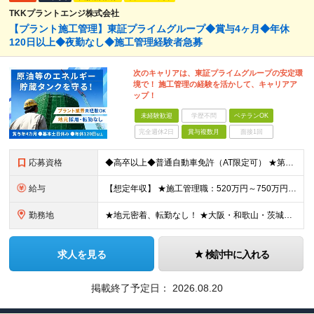
TKKプラントエンジ株式会社
【プラント施工管理】東証プライムグループ◆賞与4ヶ月◆年休
120日以上◆夜勤なし◆施工管理経験者急募
次のキャリアは、東証プライムグループの安定環
境で！ 施工管理の経験を活かして、キャリアア
ップ！
未経験歓迎
学歴不問
ベテランOK
完全週休2日
賞与複数月
面接1回
応募資格
◆高卒以上◆普通自動車免許（AT限定可） ★第二新卒歓迎 ★プラント業界以外での施工管理経験者歓迎 【こんな方は向いています】 ・施工管理のスキルを活かして働きたい ・安定企業で長く働きたい ・チ
給与
【想定年収】 ★施工管理職：520万円～750万円 ※上記年収は残業時間40時間／月相当の金額を含みます。 月給25万円～35万円＋賞与年2回（原則固定支給額4ヵ月分）＋諸手当（残業手当全額など）
勤務地
★地元密着、転勤なし！ ★大阪・和歌山・茨城・三重・千葉の各拠点 ★Ｕ・Iターン歓迎！（面接交通費支給） ★社用車貸与（出勤利用OK）、駐車場費用支給 ・大阪府堺市 ・和歌山県有田市 ・茨城県神栖市
求人を見る
検討中に入れる
掲載終了予定日：
2026.08.20