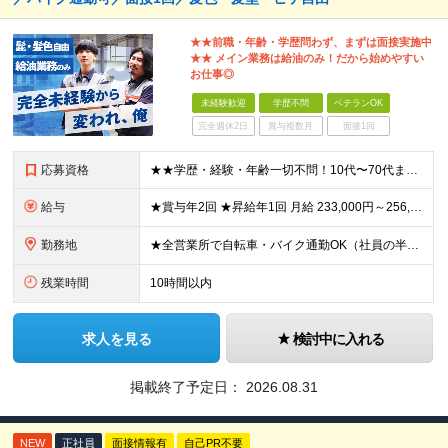
★★前職・年齢・学歴問わず、まずは面接実施中
★★ メイン業務は給油のみ！だから始めやすい
お仕事◎
未経験歓迎
学歴不問
ベテランOK
完全週休2日
賞与複数月
面接1回
応募資格
★★学歴・経験・年齢一切不問！10代〜70代まで活躍中★★ ■未経験歓迎 ■第二新卒歓迎・ブランクOK 人物重視の採用です！元気な挨拶ができる方、安定した環境で長く働きたい方を歓迎します。
給与
★賞与年2回 ★昇給年1回 月給 233,000円～256,000円 +（各種手当）+（賞与年2回） ※経験、能力等を考慮の上、決定！月収30万円以上も可能です ※経験者の方は優遇します ※3ヶ月の
勤務地
★全営業所で自転車・バイク通勤OK（社員の半数がバイクで通勤） 【目黒営業所】 東京都目黒区目黒1-24-2 【五反田営業所】 東京都品川区大崎5-1-2 【中野営業所 新宿スタンド】 東京都中
残業時間
10時間以内
求人を見る
検討中に入れる
掲載終了予定日：
2026.08.31
NEW
正社員
面接情報有
自己PR不要