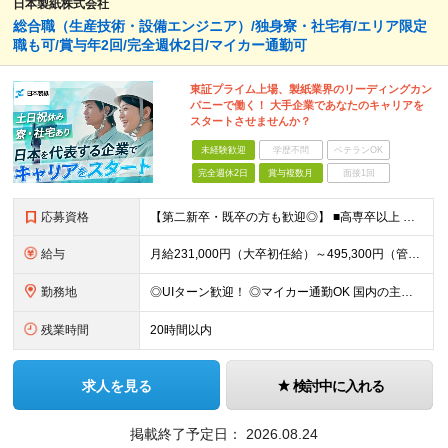
日本製紙株式会社
総合職（生産技術・設備エンジニア）/独身寮・社宅有/エリア限定
職も可/賞与年2回/完全週休2日/マイカー通勤可
東証プライム上場、製紙業界のリーディングカン
パニーで働く！ 大手企業であなたのキャリアを
スタートさせませんか？
未経験歓迎
学歴不問
ベテランOK
完全週休2日
賞与複数月
面接1回
応募資格
【第二新卒・既卒の方も歓迎◎】 ■高専卒以上 （大学卒業・大学院修了の方、 または工業高等専門学校（5年制）卒業の方を想定しています。）
給与
月給231,000円（大卒初任給）～495,300円（管理職） ※残業代は100％支給します ※3ヶ月の試用期間あり。その間の待遇に変更はありません
勤務地
◎UIターン歓迎！ ◎マイカー通勤OK 国内の主要工場・研究所でのご勤務となります。（北海道、秋田、宮城、福島、茨城、埼玉、栃木、静岡、兵庫、広島、島根、山口、熊本） 初任地については、応募時に希望
残業時間
20時間以内
求人を見る
検討中に入れる
掲載終了予定日：
2026.08.24