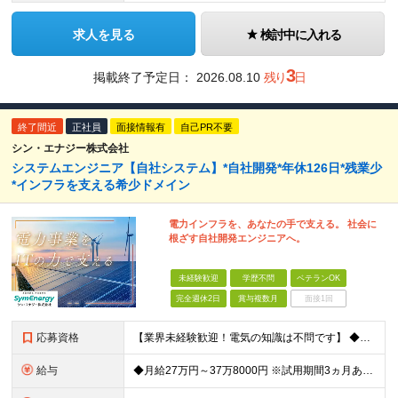
求人を見る
検討中に入れる
3
掲載終了予定日：
2026.08.10
残り
日
終了間近
正社員
面接情報有
自己PR不要
シン・エナジー株式会社
システムエンジニア【自社システム】*自社開発*年休126日*残業少
*インフラを支える希少ドメイン
電力インフラを、あなたの手で支える。 社会に
根ざす自社開発エンジニアへ。
未経験歓迎
学歴不問
ベテランOK
完全週休2日
賞与複数月
面接1回
応募資格
【業界未経験歓迎！電気の知識は不問です】 ◆何らかのプログラミング経験、または学習経験をお持ちの方（言語・年数不問） ※学歴不問 ≪こんな方を求めています≫ ・コミュニケーションを大切にし、論理的に
給与
◆月給27万円～37万8000円 ※試用期間3ヵ月あり。期間中の給与・待遇の差異はありません ※残業代は全額支給しています