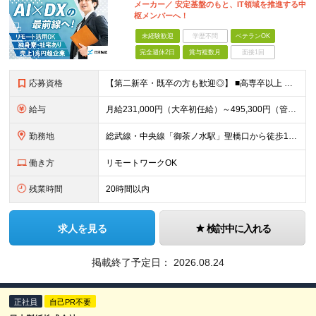
メーカー／ 安定基盤のもと、IT領域を推進する中
枢メンバーへ！
未経験歓迎
学歴不問
ベテランOK
完全週休2日
賞与複数月
面接1回
応募資格
【第二新卒・既卒の方も歓迎◎】 ■高専卒以上 （大学卒業・大学院修了の方、 または工業高等専門学校（5年制）卒業の方を想定しています。） ■IT、IoT、DXに関する知識・技術・スキルをお持ちの方 ■
給与
月給231,000円（大卒初任給）～495,300円（管理職） ※残業代は100％支給します ※3ヶ月の試用期間あり。その間の待遇に変更はありません
勤務地
総武線・中央線「御茶ノ水駅」聖橋口から徒歩1分！ 東京都千代田区神田駿河台4-6（御茶ノ水ソラシティ） ※(変更の範囲)上記を除く当社関連勤務地／転勤になる場合あり
働き方
リモートワークOK
残業時間
20時間以内
求人を見る
検討中に入れる
掲載終了予定日：
2026.08.24
正社員
自己PR不要