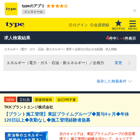
typeのアプリ
インストール
ログイン
会員登録
検討中(
0
)
MENU
4
求人検索結果
件中
1～4
件表示
エネルギー（電力・ガス・石油・新エネルギー）業界 × 企画力が活かせる転職・求人情報
エネルギー（電力・ガス・石油・新エネルギー）／企画力
変更
保存した検索条件
NEW
正社員
面接情報有
自己PR不要
TKKプラントエンジ株式会社
【プラント施工管理】東証プライムグループ◆賞与4ヶ月◆年休
120日以上◆夜勤なし◆施工管理経験者急募
次のキャリアは、東証プライムグループの安定環
境で！ 施工管理の経験を活かして、キャリアア