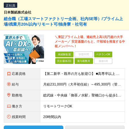
正社員
日本製紙株式会社
総合職（工場スマートファクトリー企画、社内SE等）/プライム上
場/残業月20h以内/リモート可/独身寮・社宅有
＼東証プライム上場、連結売上高1兆円超の大手
メーカー／ 安定基盤のもと、IT領域を推進する中
枢メンバーへ！
未経験歓迎
学歴不問
ベテランOK
完全週休2日
賞与複数月
面接1回
応募資格
【第二新卒・既卒の方も歓迎◎】 ■高専卒以上 （大学卒業・大学院修了の方、 または工業高等専門学校（5年制）卒業の方を想定しています。） ■IT、IoT、DXに関する知識・技術・スキルをお持ちの方 ■
給与
月給231,000円（大卒初任給）～495,300円（管理職） ※残業代は100％支給します ※3ヶ月の試用期間あり。その間の待遇に変更はありません
勤務地
総武線・中央線「御茶ノ水駅」聖橋口から徒歩1分！ 東京都千代田区神田駿河台4-6（御茶ノ水ソラシティ） ※(変更の範囲)上記を除く当社関連勤務地／転勤になる場合あり
働き方
リモートワークOK
残業時間
20時間以内