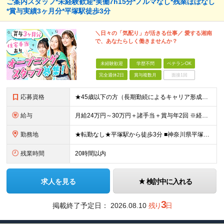
ご案内スタッフ*未経験歓迎*実働7h15分*ノルマなし*残業ほぼなし
*賞与実績3ヶ月分*平塚駅徒歩3分
＼日々の「気配り」が活きる仕事／ 愛する湘南
で、あなたらしく働きませんか？
未経験歓迎
学歴不問
ベテランOK
完全週休2日
賞与複数月
面接1回
応募資格
★45歳以下の方（長期勤続によるキャリア形成のため） ★完全未経験の方、大歓迎！ ■未経験、ブランクのある方の社会復帰も応援します ※学歴不問 ＼こんな方にピッタリの職場です！／ ◎日常的にスマー
給与
月給24万円～30万円＋諸手当＋賞与年2回 ※経験やスキルを最大限考慮して給与を決定 ※試用期間3ヶ月（その間の待遇に差異はありません） ※月給額は経験・スキルを考慮の上、決定します。 ※残業代は退
勤務地
★転勤なし★平塚駅から徒歩3分 ■神奈川県平塚市宝町3-1 平塚MNビル1階 ＜平塚ってどんな街？7つの魅力をご紹介します＞ ■海まで徒歩圏内で、湘南の潮風を感じながら過ごせる ■目の前の駅ビル「ラ
残業時間
20時間以内
求人を見る
検討中に入れる
3
掲載終了予定日：
2026.08.10
残り
日