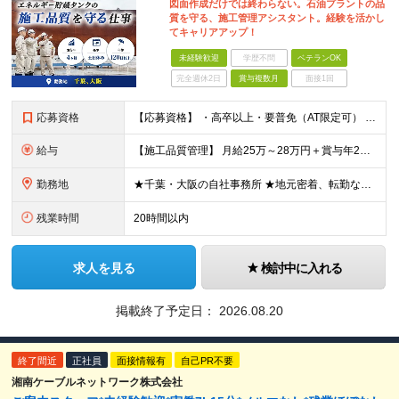
図面作成だけでは終わらない。石油プラントの品
質を守る、施工管理アシスタント。経験を活かし
てキャリアアップ！
未経験歓迎
学歴不問
ベテランOK
完全週休2日
賞与複数月
面接1回
応募資格
【応募資格】 ・高卒以上・要普免（AT限定可） ・AutoCADの経験者 →自社で図面を一部変更する場合があるため。設計分野は不問です。 ・施工図面が読めること 【歓迎する経験】 ◎AutoCADの
給与
【施工品質管理】 月給25万～28万円＋賞与年2回（原則固定支給額4ヵ月分）＋諸手当（残業手当全額など） ※経験・能力・前職給与を考慮して優遇します。 ※残業代は別途全額支給します。 ※試用期間は6
勤務地
★千葉・大阪の自社事務所 ★地元密着、転勤なし！ ★Ｕ・Iターン歓迎！（面接交通費支給） 【具体的な勤務地】 ※当社堺事務所（大阪）もしくは五井事務所（千葉） ◆堺事務所 （住所） 大阪府堺市堺区
残業時間
20時間以内
求人を見る
検討中に入れる
掲載終了予定日：
2026.08.20
終了間近
正社員
面接情報有
自己PR不要
湘南ケーブルネットワーク株式会社