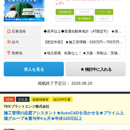
ップ！
未経験歓迎
学歴不問
ベテランOK
完全週休2日
賞与複数月
面接1回
応募資格
◆高卒以上◆普通自動車免許（AT限定可） ★第二新卒歓迎 ★プラント業界以外での施工管理経験者歓迎 【こんな方は向いています】 ・施工管理のスキルを活かして働きたい ・安定企業で長く働きたい ・チ
給与
【想定年収】 ★施工管理職：520万円～750万円 ※上記年収は残業時間40時間／月相当の金額を含みます。 月給25万円～35万円＋賞与年2回（原則固定支給額4ヵ月分）＋諸手当（残業手当全額など）
勤務地
★地元密着、転勤なし！ ★大阪・和歌山・茨城・三重・千葉の各拠点 ★Ｕ・Iターン歓迎！（面接交通費支給） ★社用車貸与（出勤利用OK）、駐車場費用支給 ・大阪府堺市 ・和歌山県有田市 ・茨城県神栖市
求人を見る
検討中に入れる
掲載終了予定日：
2026.08.20
NEW
正社員
面接情報有
自己PR不要
TKKプラントエンジ株式会社
施工管理の品質アシスタント★AutoCADを活かせる★プライム上
場グループ★賞与年4ヵ月★年休120日以上