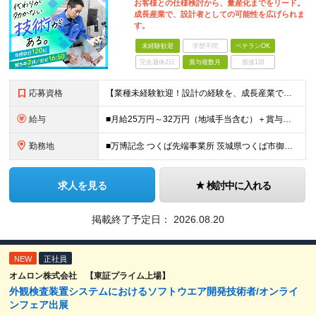
お客様との仕様検討から、量産化までをリード。
成長産業で、設計者としての可能性を広げられま
す。
未経験歓迎
学歴不問
ベテランOK
完全週休2日
賞与複数月
面接1回
応募資格
【業種未経験歓迎！設計の経験を、成長産業で活かせます】 ＜応募条件＞ ◇高卒以上 ◇業種未経験歓迎 ◇何らかの製品設計経験をお持ちの方（分野不問） └2DCADまたは3DCADの操作経験がある方を想
給与
■月給25万円～32万円（地域手当含む）＋賞与年2回（5カ月分※昨年度実績）＋各種手当 ※上記月給には月1万9075円以上の地域手当を含みます ※上記月給に残業代は含みません、残業代は別途全額支給い
勤務地
■万博記念 つくば先端事業所 茨城県つくば市御幸が丘18 ※U・Iターン歓迎
求人を見る
検討中に入れる
掲載終了予定日：
2026.08.20
NEW
正社員
オムロン株式会社 【東証プライム上場】
外観検査装置システムにおけるソフトウエア開発技術者/オンライ
ンフェア出展