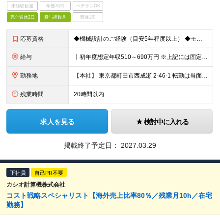
未経験歓迎
学歴不問
ベテランOK
完全週休2日
賞与複数月
面接1回
応募資格
◆機械設計のご経験（目安5年程度以上） ◆モーター制御のご経験 ◆3DCADの使用経験
給与
┃初年度想定年収510～690万円 ※上記には固定残業代20時間分を含みます 超過分は別途支給いたします ※試用期間あり（3ヶ月） 期間中、欠勤が発生しなければ待遇などの変更はありません
勤務地
【本社】 東京都町田市西成瀬 2-46-1 転勤は当面の間ありません。 (変更の範囲)会社の定める勤務地
残業時間
20時間以内
求人を見る
検討中に入れる
掲載終了予定日：
2027.03.29
正社員
自己PR不要
カシオ計算機株式会社
コスト戦略スペシャリスト【海外売上比率80％／残業月10h／在宅
勤務】