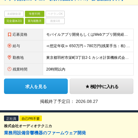
未経験歓迎
学歴不問
ベテランOK
完全週休2日
賞与複数月
面接1回
応募資格
モバイルアプリ開発もしくはWebアプリ開発経験（バックエンド含む）をお持ちの方
給与
≪想定年収≫ 650万円～780万円(残業手当：有) ※待遇はスキル、経験に応じて個別に決定致します。 ※基本給＋賞与（年2回）、別途残業代、諸手当を支給 ※試用期間3ヶ月あり（期間中の待遇に差異はあ
勤務地
東京都羽村市栄町3丁目2-1 カシオ計算機株式会社 羽村技術センター ※転勤は当面ありません。 ※在宅勤務が大半 ※(変更の範囲)会社の定める勤務地
残業時間
20時間以内
求人を見る
検討中に入れる
掲載終了予定日：
2026.08.27
正社員
自己PR不要
株式会社オーディオテクニカ
業務用設備音響機器のファームウェア開発