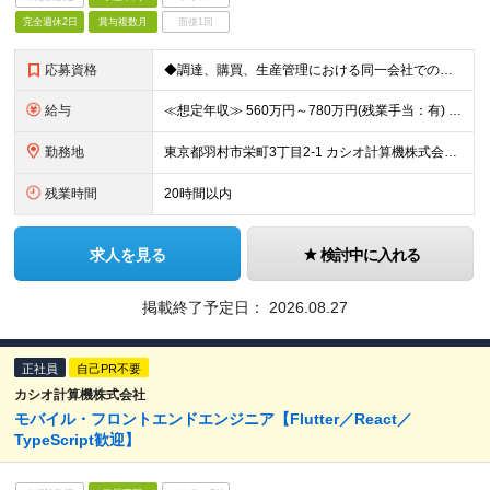
完全週休2日
賞与複数月
面接1回
応募資格
◆調達、購買、生産管理における同一会社での実務経験が3年以上ある方
給与
≪想定年収≫ 560万円～780万円(残業手当：有) ※待遇はスキル、経験に応じて個別に決定致します。 ※基本給＋賞与（年2回）、別途残業代、諸手当を支給（残業代は1分単位で支給いたします） ※試用期
勤務地
東京都羽村市栄町3丁目2-1 カシオ計算機株式会社 羽村技術センター ※転勤は当面ありません。 ※在宅勤務あり ※(変更の範囲)会社の定める勤務地
残業時間
20時間以内
求人を見る
検討中に入れる
掲載終了予定日：
2026.08.27
正社員
自己PR不要
カシオ計算機株式会社
モバイル・フロントエンドエンジニア【Flutter／React／
TypeScript歓迎】