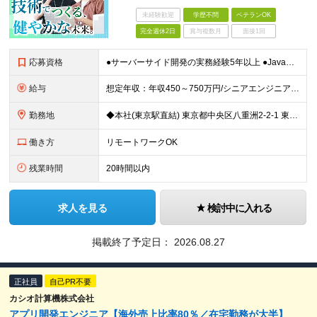
未経験歓迎
学歴不問
ベテランOK
完全週休2日
賞与複数月
面接1回
応募資格
●サーバーサイド開発の実務経験5年以上 ●Java（Spring Boot）または同等のサーバーサイド言語/フレームワークでの実務開発経験 ●リレーショナルDB（PostgreSQL 等）の設計・
給与
想定年収：年収450～750万円/シニアエンジニア:年収650～1200万円 ◆月給37.5万円以上 ※経験・能力に応じて決定します。 ※固定残業代（月45時間分相当／9.9万円～）を含みます ※超
勤務地
◆本社(東京駅直結) 東京都中央区八重洲2-2-1 東京ミッドタウン八重洲 八重洲セントラルタワー8階 ※就業場所変更の範囲：会社の定める場所
働き方
リモートワークOK
残業時間
20時間以内
求人を見る
検討中に入れる
掲載終了予定日：
2026.08.27
正社員
自己PR不要
カシオ計算機株式会社
アプリ開発エンジニア【海外売上比率80％／在宅勤務が大半】