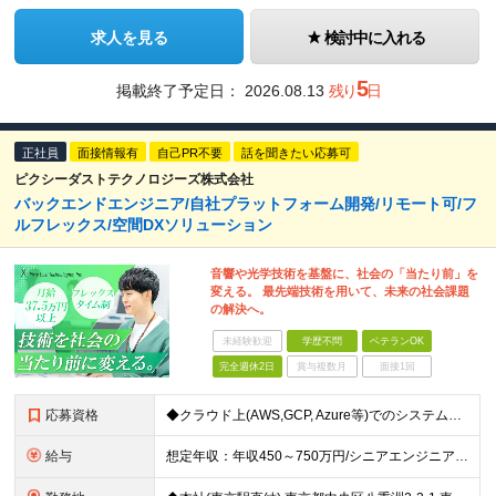
求人を見る
検討中に入れる
5
掲載終了予定日：
2026.08.13
残り
日
正社員
面接情報有
自己PR不要
話を聞きたい応募可
ピクシーダストテクノロジーズ株式会社
バックエンドエンジニア/自社プラットフォーム開発/リモート可/フ
ルフレックス/空間DXソリューション
音響や光学技術を基盤に、社会の「当たり前」を
変える。 最先端技術を用いて、未来の社会課題
の解決へ。
未経験歓迎
学歴不問
ベテランOK
完全週休2日
賞与複数月
面接1回
応募資格
◆クラウド上(AWS,GCP, Azure等)でのシステム開発・運用経験 ◆フレームワークを使用したWebアプリケーションの開発経験 ◆モダン言語を用いた開発経験 ※学歴不問 【求める人物像】 ・チ
給与
想定年収：年収450～750万円/シニアエンジニア:年収650～1200万円 ◆月給37.5万円以上 ※経験・能力に応じて決定します。 ※固定残業代（月45時間分相当／9.9万円～）を含みます ※超