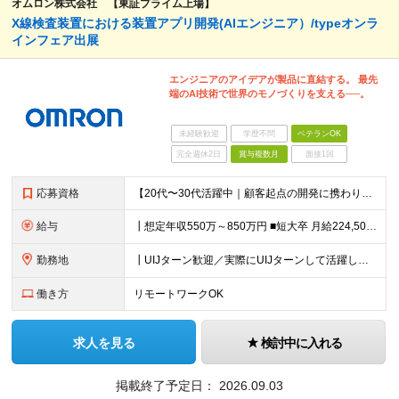
オムロン株式会社 【東証プライム上場】
X線検査装置における装置アプリ開発(AIエンジニア）/typeオンラ
インフェア出展
エンジニアのアイデアが製品に直結する。 最先
端のAI技術で世界のモノづくりを支える──。
未経験歓迎
学歴不問
ベテランOK
完全週休2日
賞与複数月
面接1回
応募資格
【20代〜30代活躍中｜顧客起点の開発に携わりたい方歓迎】 ┃必須条件 ■C言語による組み込み実装経験をお持ちの方 ■既存課題に対し、AIでの現実的な解決方法を要件設計した経験をお持ちの方 ■仕様や要
給与
┃想定年収550万～850万円 ■短大卒 月給224,500円～ ■高専卒 月給262,000円～ ■大学卒 月給287,000円～ ■修士了 月給314,000円～ ■博士了 月給355,
勤務地
┃UIJターン歓迎／実際にUIJターンして活躍している社員多数 ┃マイカー、バイク通勤可 ◇京都・大阪からのアクセスも良好 └京都駅から約20分 └大阪駅から約50分 【草津事業所】 滋賀県草津市
働き方
リモートワークOK
求人を見る
検討中に入れる
掲載終了予定日：
2026.09.03