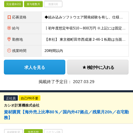
完全週休2日
賞与複数月
面接1回
応募資格
◆組み込みソフトウエア開発経験を有し、仕様作成からコーディングが行えること ◆要求仕様書から設計詳細仕様を作成できること ◆UT/CTテスト仕様を作成し、テストを実施できること
給与
┃初年度想定年収510～800万円 ※上記には固定残業代20時間分を含みます 超過分は別途支給いたします ※試用期間あり（3ヶ月） 期間中、欠勤が発生しなければ待遇などの変更はありません
勤務地
【本社】 東京都町田市西成瀬 2-46-1 転勤は当面の間ありません。 (変更の範囲)会社の定める勤務地
残業時間
20時間以内
求人を見る
検討中に入れる
掲載終了予定日：
2027.03.29
正社員
自己PR不要
カシオ計算機株式会社
資材購買【海外売上比率80％／国内外47拠点／残業月20h／在宅勤
務】
未経験歓迎
学歴不問
ベテランOK