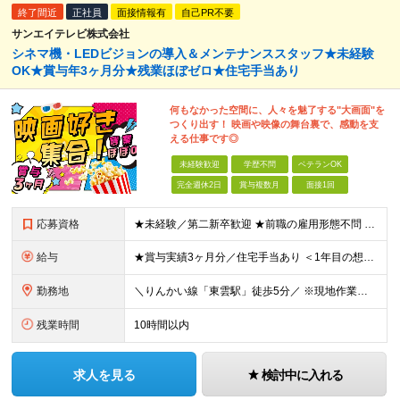
終了間近
正社員
面接情報有
自己PR不要
サンエイテレビ株式会社
シネマ機・LEDビジョンの導入＆メンテナンススタッフ★未経験
OK★賞与年3ヶ月分★残業ほぼゼロ★住宅手当あり
何もなかった空間に、人々を魅了する"大画面"を
つくり出す！ 映画や映像の舞台裏で、感動を支
える仕事です◎
未経験歓迎
学歴不問
ベテランOK
完全週休2日
賞与複数月
面接1回
応募資格
★未経験／第二新卒歓迎 ★前職の雇用形態不問 ★学歴不問 ★普通自動車免許をお持ちの方（AT限定可） ≪こんな方にピッタリです≫ ◇映画好き ◇機械いじりが好き ◇プラモデルを作るのが好き ◇黙々と
給与
★賞与実績3ヶ月分／住宅手当あり ＜1年目の想定収入例＞ ★月収26万円（内訳：22万以上+住宅手当+交通費+出張手当） ★年収330万円～（内訳：月給+賞与3ヶ月分） ■月給22万円～30万円+
勤務地
＼りんかい線「東雲駅」徒歩5分／ ※現地作業の場合は直行直帰OKです！ 【東京本社】 東京都江東区東雲2-12-22 ━━━━━━━━ 旅行好き歓迎！全国への出張があります！ ━━━━━━━━ ■
残業時間
10時間以内
求人を見る
検討中に入れる