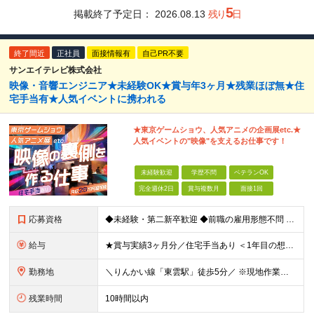
5
掲載終了予定日：
2026.08.13
残り
日
終了間近
正社員
面接情報有
自己PR不要
サンエイテレビ株式会社
映像・音響エンジニア★未経験OK★賞与年3ヶ月★残業ほぼ無★住
宅手当有★人気イベントに携われる
★東京ゲームショウ、人気アニメの企画展etc.★
人気イベントの"映像"を支えるお仕事です！
未経験歓迎
学歴不問
ベテランOK
完全週休2日
賞与複数月
面接1回
応募資格
◆未経験・第二新卒歓迎 ◆前職の雇用形態不問 ◆学歴不問 【 一つでも当てはまる方にピッタリ！ 】 ◎映画、スポーツ観戦、展示会などが好き ◎機械いじりが好き ◎プラモデルを作るのが好き ◎黙々と作
給与
★賞与実績3ヶ月分／住宅手当あり ＜1年目の想定収入例＞ ★月収26万円（内訳：22万以上+住宅手当+交通費+出張手当） ★年収330万円～（内訳：月給+賞与3ヶ月分） 月給22万円～30万円+賞
勤務地
＼りんかい線「東雲駅」徒歩5分／ ※現地作業の場合は直行直帰OKです！ 【東京本社】 東京都江東区東雲2-12-22 ━━━━━━━━ 旅行好き歓迎★全国への出張があります！ ━━━━━━━━ ■
残業時間
10時間以内