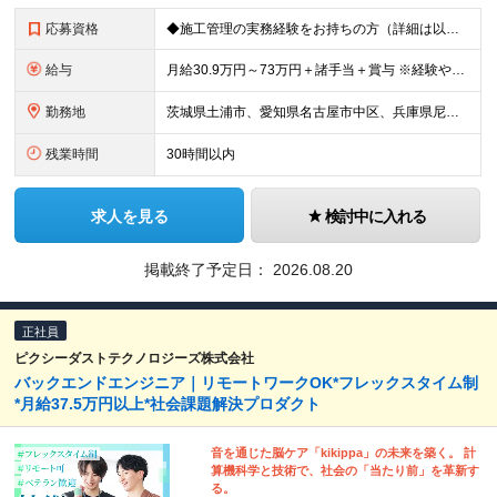
応募資格
◆施工管理の実務経験をお持ちの方（詳細は以下） ◆高卒以上 その他にも下記業務経験をお持ちの方は、 【施工管理技術者（課長クラス）】としてお迎えいたします！ -------------- ◇機械/電
給与
月給30.9万円～73万円＋諸手当＋賞与 ※経験や能力を充分に考慮したうえで加給優遇します。 ※3ヶ月の試用期間があります。その間も労働条件は変わりません。 ◆担当業務に応じて、スタート月給が異なり
勤務地
茨城県土浦市、愛知県名古屋市中区、兵庫県尼崎市、広島県府中町、福岡市中央区｜全国5拠点で募集！ 【土浦事業所】 茨城県土浦市神立町603番地 【名古屋拠点】 愛知県名古屋市中区栄3-17-12 大津
残業時間
30時間以内
求人を見る
検討中に入れる
掲載終了予定日：
2026.08.20
正社員
ピクシーダストテクノロジーズ株式会社
バックエンドエンジニア｜リモートワークOK*フレックスタイム制
*月給37.5万円以上*社会課題解決プロダクト
音を通じた脳ケア「kikippa」の未来を築く。 計
算機科学と技術で、社会の「当たり前」を革新す
る。