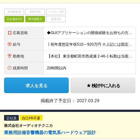
未経験歓迎
学歴不問
ベテランOK
完全週休2日
賞与複数月
面接1回
応募資格
◆GUIアプリケーションの開発経験をお持ちの方 └PC／Web／モバイルのいずれか3年以上の経験を想定 ◆モバイルアプリケーション開発の基礎知識をお持ちの方 └Android/iOSいずれか、実務経験
給与
┃初年度想定年収510～920万円 ※上記には固定残業代20時間分を含みます 超過分は別途支給いたします ※試用期間あり（3ヶ月） 期間中、欠勤が発生しなければ待遇などの変更はありません
勤務地
【本社】 東京都町田市西成瀬 2-46-1 転勤は当面の間ありません。 (変更の範囲)会社の定める勤務地
残業時間
20時間以内
求人を見る
検討中に入れる
掲載終了予定日：
2027.03.29
正社員
自己PR不要
株式会社オーディオテクニカ
業務用設備音響機器の電気系ハードウェア設計