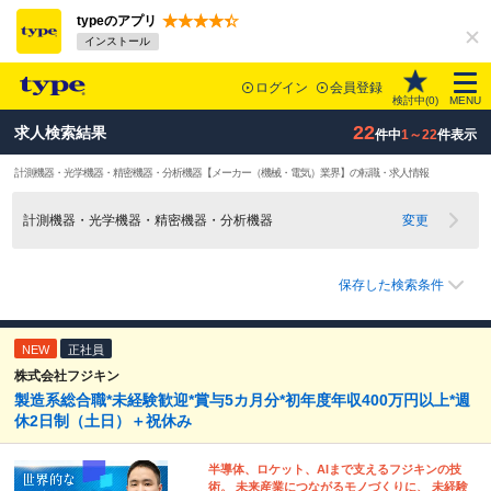
typeのアプリ
インストール
ログイン
会員登録
検討中(
0
)
MENU
22
求人検索結果
件中
1～22
件表示
計測機器・光学機器・精密機器・分析機器
【メーカー（機械・電気）業界】
の転職・求人情報
計測機器・光学機器・精密機器・分析機器
変更
保存した検索条件
NEW
正社員
株式会社フジキン
製造系総合職*未経験歓迎*賞与5カ月分*初年度年収400万円以上*週
休2日制（土日）＋祝休み
半導体、ロケット、AIまで支えるフジキンの技
術。 未来産業につながるモノづくりに、 未経験