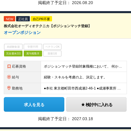
掲載終了予定日：
2026.08.20
NEW
正社員
自己PR不要
株式会社オーディオテクニカ【ポジションマッチ登録】
オープンポジション
未経験歓迎
学歴不問
ベテランOK
完全週休2日
賞与複数月
面接1回
応募資格
ポジションマッチ登録対象職種において、 何かしらの知識・経験を有する方 【活かせる経験・スキル】 ポジションマッチ登録対象職種に関連する知識・経験 ※該当ポジションが数多く存在する為、様々
給与
経験・スキルを考慮の上、決定します。
勤務地
●本社 東京都町田市西成瀬2-46-1 ●成瀬事業所 東京都町田市成瀬7-2-1 ●テクニカハウス 東京都文京区湯島1-8-3 ※ポジションによって異なります
求人を見る
検討中に入れる
掲載終了予定日：
2027.03.18