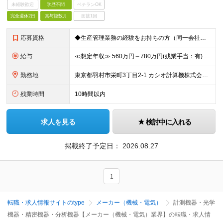
未経験歓迎
学歴不問
ベテランOK
完全週休2日
賞与複数月
面接1回
応募資格
◆生産管理業務の経験をお持ちの方（同一会社で3年以上の従事経験）
給与
≪想定年収≫ 560万円～780万円(残業手当：有) ※待遇はスキル、経験に応じて個別に決定致します。 ※基本給＋賞与（年2回）、別途残業代、諸手当を支給（残業代は1分単位で支給いたします） ※試用期
勤務地
東京都羽村市栄町3丁目2-1 カシオ計算機株式会社 羽村技術センター ※転勤は当面ありません。 ※在宅勤務あり ※(変更の範囲)会社の定める勤務地
残業時間
10時間以内
求人を見る
検討中に入れる
掲載終了予定日：
2026.08.27
1
転職・求人情報サイトのtype
メーカー（機械・電気）
計測機器・光学
機器・精密機器・分析機器【メーカー（機械・電気）業界】の転職・求人情