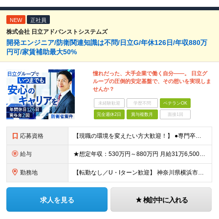
NEW
正社員
株式会社 日立アドバンストシステムズ
開発エンジニア/防衛関連知識は不問/日立G/年休126日/年収880万
円可/家賃補助最大50%
憧れだった、大手企業で働く自分――。 日立グ
ループの圧倒的安定基盤で、その想いを実現しま
せんか？
未経験歓迎
学歴不問
ベテランOK
完全週休2日
賞与複数月
面接1回
応募資格
【現職の環境を変えたい方大歓迎！】 ●専門卒以上 ●何らかのアプリケーション開発経験をお持ちの方 ※担当フェーズ（設計・構築・試験・保守など）、開発言語、防衛分野の知識は一切不問です！ ★求める人
給与
★想定年収：530万円～880万円 月給31万6,500円～47万2,500円＋賞与年2回＋各種手当 ※経験・年齢・スキルを考慮の上、当社規定により決定します。 ※残業代は別途全額支給します。 ※
勤務地
【転勤なし／U・Iターン歓迎】 神奈川県横浜市戸塚区吉田町292番地 ※(変更の範囲)上記を除く当社関連勤務地
求人を見る
検討中に入れる