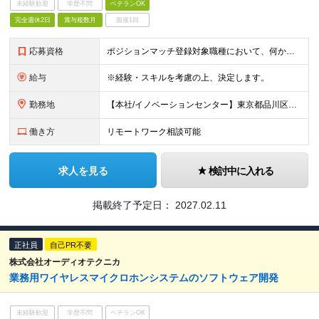
未経験歓迎
学歴不問
ベテランOK
完全週休2日
賞与複数月
面接1回
応募資格
ポジションマッチ登録対象職種において、何かしらの知識・経験を有する方 【活かせる経験・スキル】 ポジションマッチ登録対象職種に関連する知識・経験 ※該当ポジションが数多く存在するため、様々な経験が
給与
※経験・スキルを考慮の上、決定します。
勤務地
【本社/イノベーションセンター】東京都品川区西大井1-5-20 ※配属や職種により勤務地が異なる場合がございます。 詳細はこちら：https://www.jp.nikon.com/company/co
働き方
リモートワーク相談可能
求人を見る
検討中に入れる
掲載終了予定日：
2027.02.11
正社員
自己PR不要
株式会社オーディオテクニカ
業務用ワイヤレスマイクロホンシステムのソフトウェア開発
未経験歓迎
学歴不問
ベテランOK