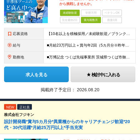
から挑戦しませんか。
未経験歓迎
学歴不問
ベテランOK
完全週休2日
賞与複数月
面接1回
応募資格
【10名以上を積極採用／未経験歓迎／ブランクOK】 ＜応募条件＞ ◇高卒以上 ◇職種・業種未経験歓迎 ◇第二新卒歓迎 ＜こんな方を歓迎します＞ ◎チームで協力しながら仕事を進めたい方 ◎モノづくり
給与
■月給23万円以上＋賞与年2回（5カ月分※昨年度実績）＋各種手当 ※上記月給に残業代は含みません、残業代は別途全額支給いたします ※これまでの経験・スキルを考慮して優遇いたします
勤務地
■万博記念 つくば先端事業所 茨城県つくば市御幸が丘18 ※U・Iターン歓迎
求人を見る
検討中に入れる
掲載終了予定日：
2026.08.20
NEW
正社員
株式会社フジキン
設計開発職*賞与5カ月分*異業種からのキャリアチェンジ歓迎*20
代・30代活躍*月給25万円以上*手当充実