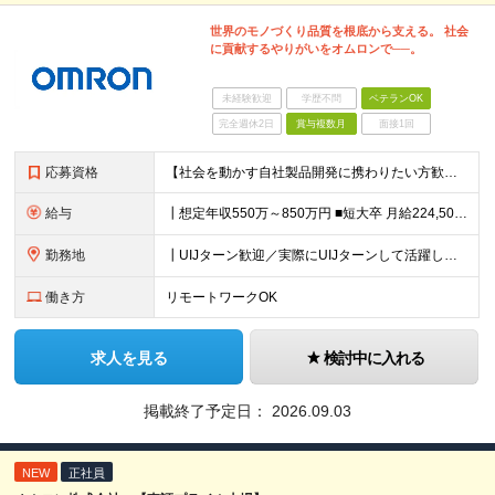
世界のモノづくり品質を根底から支える。 社会
に貢献するやりがいをオムロンで──。
未経験歓迎
学歴不問
ベテランOK
完全週休2日
賞与複数月
面接1回
応募資格
【社会を動かす自社製品開発に携わりたい方歓迎】 ┃必須条件 ■装置、設備向けソフトウェア開発経験 ■C/C++、C#いずれかの開発経験 ■ソフトウェア開発における要件整理、仕様定義の経験 ■短大卒以上
給与
┃想定年収550万～850万円 ■短大卒 月給224,500円～ ■高専卒 月給262,000円～ ■大学卒 月給287,000円～ ■修士了 月給314,000円～ ■博士了 月給355,
勤務地
┃UIJターン歓迎／実際にUIJターンして活躍している社員多数 ┃マイカー、バイク通勤可 ◇京都・大阪からのアクセスも良好 └京都駅から約20分 └大阪駅から約50分 【草津事業所】 滋賀県草津市
働き方
リモートワークOK
求人を見る
検討中に入れる
掲載終了予定日：
2026.09.03
NEW
正社員