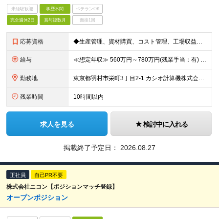
未経験歓迎
学歴不問
ベテランOK
完全週休2日
賞与複数月
面接1回
応募資格
◆生産管理、資材購買、コスト管理、工場収益管理など、いずれかの生産活動業務に従事した経験がある方 ◆コスト削減施策の企画・推進を主導した実績がある方
給与
≪想定年収≫ 560万円～780万円(残業手当：有) ※待遇はスキル、経験に応じて個別に決定致します。 ※基本給＋賞与（年2回）、別途残業代、諸手当を支給（残業代は1分単位で支給いたします） ※試用期
勤務地
東京都羽村市栄町3丁目2-1 カシオ計算機株式会社 羽村技術センター ※転勤は当面ありません。 ※在宅勤務あり ※(変更の範囲)会社の定める勤務地
残業時間
10時間以内
求人を見る
検討中に入れる
掲載終了予定日：
2026.08.27
正社員
自己PR不要
株式会社ニコン【ポジションマッチ登録】
オープンポジション