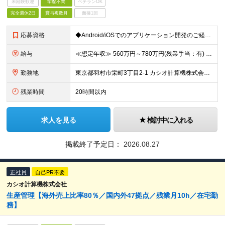
未経験歓迎
学歴不問
ベテランOK
完全週休2日
賞与複数月
面接1回
応募資格
◆Android/iOSでのアプリケーション開発のご経験がある方 ＜求める人物像＞ ・スマートフォンアプリケーションの開発業務経験が3年以上ある方 ・協調性が高く、チームメンバーと円滑にコミュニケー
給与
≪想定年収≫ 560万円～780万円(残業手当：有) ※待遇はスキル、経験に応じて個別に決定致します。 ※基本給＋賞与（年2回）、別途残業代、諸手当を支給（残業代は1分単位で支給いたします） ※試用期
勤務地
東京都羽村市栄町3丁目2-1 カシオ計算機株式会社 羽村技術センター ※転勤は当面ありません。 ※在宅勤務あり（部署平均：週3日～4日程度） ※(変更の範囲)会社の定める勤務地
残業時間
20時間以内
求人を見る
検討中に入れる
掲載終了予定日：
2026.08.27
正社員
自己PR不要
カシオ計算機株式会社
生産管理【海外売上比率80％／国内外47拠点／残業月10h／在宅勤
務】