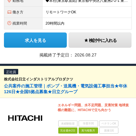
勤務地
◆本社(東京駅直結) 東京都中央区八重洲2-2-1 東京ミッドタウン八重洲 八重洲セントラルタワー8階 ※就業場所変更の範囲：会社の定める場所
働き方
リモートワークOK
残業時間
20時間以内
求人を見る
検討中に入れる
掲載終了予定日：
2026.08.27
正社員
株式会社日立インダストリアルプロダクツ
公共案件の施工管理｜ポンプ・送風機・電気設備工事担当★年休
126日★全国5拠点募集★日立グループ
エネルギー問題、水不足問題、災害対策 地球規
模の難題に、HITACHIで立ち向かう
未経験歓迎
学歴不問
ベテランOK
完全週休2日
賞与複数月
面接1回