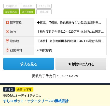
未経験歓迎
学歴不問
ベテランOK
完全週休2日
賞与複数月
面接1回
応募資格
◆家電、IT機器、通信機器などの製品設計開発経験５年以上 ◆部品データシート読解、メールでのやり取りが可能な英語能力
給与
┃初年度想定年収510～920万円 ※上記には固定残業代20時間分を含みます 超過分は別途支給いたします ※試用期間あり（3ヶ月） 期間中、欠勤が発生しなければ待遇などの変更はありません
勤務地
【本社】 東京都町田市西成瀬 2-46-1 転勤は当面の間ありません。 (変更の範囲)会社の定める勤務地
残業時間
20時間以内
求人を見る
検討中に入れる
掲載終了予定日：
2027.03.29
正社員
自己PR不要
株式会社オーディオテクニカ
すしロボット・テクニクリーンの機械設計