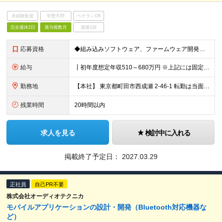
未経験歓迎
学歴不問
ベテランOK
完全週休2日
賞与複数月
面接1回
応募資格
◆組み込みソフトウェア、ファームウェア開発実務経験３年以上 ◆組み込みリアルタイムOS（μiTRON, Free RTOS等）の使用経験１年以上 ◆基本情報技術者または応用情報技術者試験取得
給与
┃初年度想定年収510～680万円 ※上記には固定残業代20時間分を含みます 超過分は別途支給いたします ※試用期間あり（3ヶ月） 期間中、欠勤が発生しなければ待遇などの変更はありません
勤務地
【本社】 東京都町田市西成瀬 2-46-1 転勤は当面の間ありません。 (変更の範囲)会社の定める勤務地
残業時間
20時間以内
求人を見る
検討中に入れる
掲載終了予定日：
2027.03.29
正社員
自己PR不要
株式会社オーディオテクニカ
モバイルアプリケーションの設計・開発（Bluetooth対応機器な
ど）