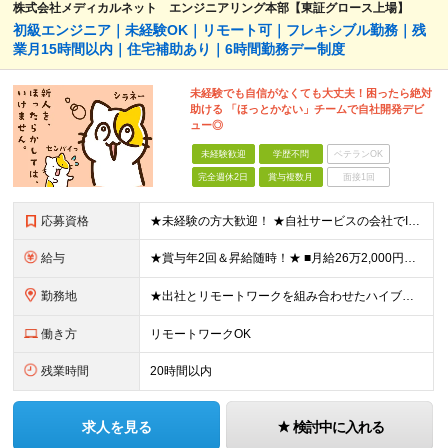
株式会社メディカルネット エンジニアリング本部【東証グロース上場】
初級エンジニア｜未経験OK｜リモート可｜フレキシブル勤務｜残
業月15時間以内｜住宅補助あり｜6時間勤務デー制度
未経験でも自信がなくても大丈夫！困ったら絶対
助ける 「ほっとかない」チームで自社開発デビ
ュー◎
未経験歓迎
学歴不問
ベテランOK
完全週休2日
賞与複数月
面接1回
応募資格
★未経験の方大歓迎！ ★自社サービスの会社でIT業界デビューを目指しましょう◎ ■学歴不問 ＼以下のような方大歓迎／ ◎ITの仕事に興味がある ◎エンジニアとしてキャリアを築きたい ◎社会貢献性の高
給与
★賞与年2回＆昇給随時！★ ■月給26万2,000円～33万円＋賞与年2回＋交通費 ※前職の給与やスキルを考慮し決定します ※固定残業代（月45時間分／6万9,000円～8万7,000円）を含みます
勤務地
★出社とリモートワークを組み合わせたハイブリッド勤務！ ★幡ヶ谷駅から徒歩1分！ 【本社】 東京都渋谷区幡ヶ谷1-34-14 宝ビル3F ※(変更の範囲)上記を除く当社関連勤務地
働き方
リモートワークOK
残業時間
20時間以内
求人を見る
検討中に入れる