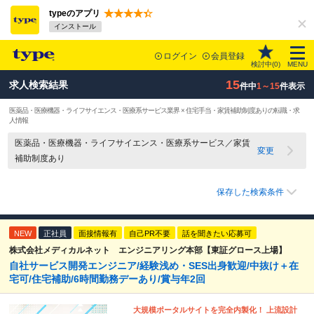
typeのアプリ
インストール
ログイン
会員登録
検討中(
0
)
MENU
15
求人検索結果
件中
1～15
件表示
医薬品・医療機器・ライフサイエンス・医療系サービス業界 × 住宅手当・家賃補助制度ありの転職・求
人情報
医薬品・医療機器・ライフサイエンス・医療系サービス／家賃
変更
補助制度あり
保存した検索条件
NEW
正社員
面接情報有
自己PR不要
話を聞きたい応募可
株式会社メディカルネット エンジニアリング本部【東証グロース上場】
自社サービス開発エンジニア/経験浅め・SES出身歓迎/中抜け＋在
宅可/住宅補助/6時間勤務デーあり/賞与年2回
大規模ポータルサイトを完全内製化！ 上流設計