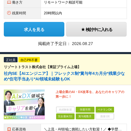
働き方
リモートワーク相談可能
残業時間
20時間以内
求人を見る
検討中に入れる
掲載終了予定日：
2026.08.27
正社員
自己PR不要
リゾートトラスト株式会社【東証プライム上場】
社内SE【AIエンジニア】｜フレックス制*賞与年4カ月分*残業少な
め*住宅手当あり*AI領域未経験もOK
上場企業のAI・DX改革を、あなたのキャリアの
第一歩に！
未経験歓迎
学歴不問
ベテランOK
完全週休2日
賞与複数月
面接1回
応募資格
＼上流・AI領域に挑戦したい方歓迎！／ ◆学歴不問 ◆何らかのシステム開発実務経験をお持ちの方 （目安2年以上／開発言語や担当工程は不問です） ※AI分野における開発業務の経験・知見をお持ちの方は歓