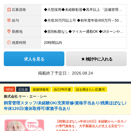
応募資格
◆大型採用◆未経験歓迎◆高卒以上 「設備管理は初めて…」という方でも大丈夫。 イチから丁寧にお教えしますのでご安心ください。 ＼こんなアナタにピッタリ／ ◎「人の健康に貢献したい」という想いがある
給与
◆月収30万円以上可 ◆初年度年収400万円～500万円想定 月給21万7,080円～22万7,810円＋各種手当＋賞与年2回 ★「手当」や「賞与」が手厚いため、1年目未経験でも年収400万円以上
勤務地
◆原則転勤なし◆マイカー通勤OK ◆UIターンや移住転職歓迎。Web面接実施中 ＜茨城工場＞ 茨城県稲敷郡阿見町吉原3586 ┗クリーンで働きやすいのが魅力です。 ★豊かな自然と便利な生活環境が調
残業時間
20時間以内
求人を見る
検討中に入れる
掲載終了予定日：
2026.08.24
NEW
正社員
面接情報有
自己PR不要
話を聞きたい応募可
株式会社 ケー・エー・シー
飼育管理スタッフ/未経験OK/充実研修/資格手当あり/残業ほぼなし/
年休120日/連休取得可/家族手当あり
【残業ほぼなし×年休120日】未経験から一生モノ
の専門資格を。 大手製薬法人が支える安定ワー
クを始めよう！