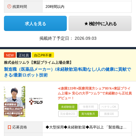
残業時間
20時間以内
求人を見る
検討中に入れる
掲載終了予定日：
2026.09.03
NEW
正社員
自己PR不要
株式会社ツムラ【東証プライム上場企業】
製造職（医薬品メーカー）/未経験歓迎/転勤なし/人の健康に貢献で
きる/最新ロボット技術
≪創業133年×医療用漢方シェア80％×東証プライ
ム上場≫ 安心の大手"ツムラ"で未経験から正社員
デビュー！
未経験歓迎
学歴不問
ベテランOK
完全週休2日
賞与複数月
面接1回
応募資格
◆大型採用◆未経験歓迎◆高卒以上 「製造職は初めて…」という方でも大丈夫。 イチから丁寧にお教えしますのでご安心ください。 ＼こんなアナタにピッタリ／ ◎「人の健康に貢献したい」という想いがある