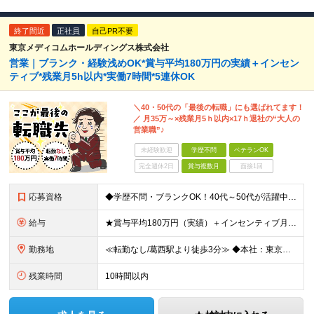
終了間近
正社員
自己PR不要
東京メディコムホールディングス株式会社
営業｜ブランク・経験浅めOK*賞与平均180万円の実績＋インセン
ティブ*残業月5h以内*実働7時間*5連休OK
＼40・50代の「最後の転職」にも選ばれてます！
／ 月35万～×残業月5ｈ以内×17ｈ退社の“大人の
営業職”♪
未経験歓迎
学歴不問
ベテランOK
完全週休2日
賞与複数月
面接1回
応募資格
◆学歴不問・ブランクOK！40代～50代が活躍中 ◆何かしらの営業経験がある方 ◆普通自動車免許(AT限定可) できるだけ多くの方とお会いしたいと考えています。 ぜひご応募いただければと思います!
給与
★賞与平均180万円（実績）＋インセンティブ月平均12万円 ★月給35万円以上＋営業手当＋各種手当＋賞与年2回＋インセンティブ ※経験・能力等を考慮の上、優遇いたします ※上記金額には一律手当と固定
勤務地
≪転勤なし/葛西駅より徒歩3分≫ ◆本社：東京都江戸川区東葛西6-1-17 第6カネ長ビル6F ※(変更の範囲)上記を除く当社関連勤務地
残業時間
10時間以内