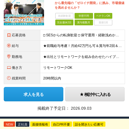
から最先端の「ゼロイチ開発」に挑み、市場価値
を高めませんか？
未経験歓迎
学歴不問
ベテランOK
完全週休2日
賞与複数月
面接1回
応募資格
□ SESからの転身歓迎 □ 保守運用・経験浅めからのチャレンジ歓迎 ■ 学歴不問 ■ 何らかのシステム開発経験をお持ちの方（言語・年数不問） ＜当社で経験できること＞ ・企画、要件定義、設計、実装
給与
★前職給与考慮！月給42万円も可＆賞与年2回＆昇給随時！★ ■月給29万円～42万円＋賞与年2回＋交通費 ※前職の給与やスキルを考慮し決定します ※固定残業代（月45時間分／7万7,000円～11万
勤務地
★出社とリモートワークを組み合わせたハイブリッド勤務！ ★幡ヶ谷駅から徒歩1分！ 【本社】 東京都渋谷区幡ヶ谷1-34-14 宝ビル3F ※(変更の範囲)上記を除く当社関連勤務地
働き方
リモートワークOK
残業時間
20時間以内
求人を見る
検討中に入れる
掲載終了予定日：
2026.09.03
NEW
正社員
面接情報有
自己PR不要
話を聞きたい応募可