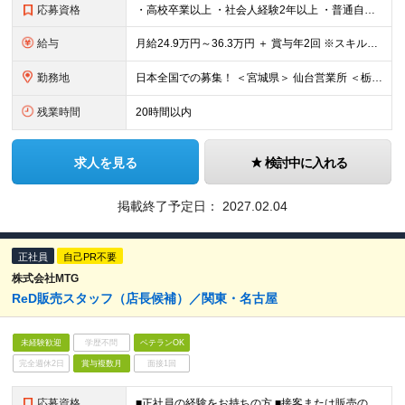
応募資格
・高校卒業以上 ・社会人経験2年以上 ・普通自動車第一種免許（AT限定可） ・営業、販売などの顧客折衝経験をお持ちの方（業界不問
給与
月給24.9万円～36.3万円 ＋ 賞与年2回 ※スキル・経験を考慮して決定 ※残業代は1分単位で別途全額支給（みなし残業なし） ※試用期間3ヵ月あり。期間中の給与・待遇の差異はありません
勤務地
日本全国での募集！ ＜宮城県＞ 仙台営業所 ＜栃木県＞ 足利営業所 宇都宮営業所 ＜群馬県＞ 群馬営業所 ＜埼玉県＞ 上尾営業所 川越営業所 ＜千葉県＞ 千葉稲毛営業所
残業時間
20時間以内
求人を見る
検討中に入れる
掲載終了予定日：
2027.02.04
正社員
自己PR不要
株式会社MTG
ReD販売スタッフ（店長候補）／関東・名古屋
未経験歓迎
学歴不問
ベテランOK
完全週休2日
賞与複数月
面接1回
応募資格
■正社員の経験をお持ちの方 ■接客または販売のご経験をお持ちの方（業界不問）