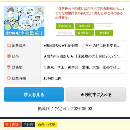
「仕事終わりの癒しはスマホで見る動物たち…」
そんな動物好きのあなたに 癒しとゆとりのある
お仕事を。
未経験歓迎
学歴不問
ベテランOK
完全週休2日
賞与複数月
面接1回
応募資格
■未経験OK ■学歴不問 「小学生の時に飼育委員だった！」 なんて方もお待ちしております♪ ※ご自宅でのペット飼育について※ ご自宅でげっ歯類・ウサギのペット飼育を禁止しております。当社業務では清
給与
★賞与年2回あり★ 【未経験の方】月給20万7,750円～＋賞与年2回＋残業代全額支給＋交通費支給 【生物系大卒の方】月給21万3,750円～＋賞与年2回＋残業代全額支給＋交通費支給 ★手当が充実
勤務地
＼東京、埼玉、神奈川、愛知、大阪、京都で積極採用中！／ ・東京都：品川区 ・埼玉県：和光市 ・神奈川県：横浜市戸塚区、藤沢市 ・茨城県：つくば市 Lマイカー通勤OK！ ・愛知県：犬山市
残業時間
10時間以内
求人を見る
検討中に入れる
掲載終了予定日：
2026.09.03
終了間近
正社員
自己PR不要