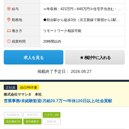
給与
≪年収例：423万円～640万円※住宅手当含む・残業代除く≫ ◆賞与年4カ月分支給 ※昨年度実績 ◆住宅手当・退職金制度・持株会など各種制度や手当が充実！ 月給24万800円～37万8,050円＋賞
勤務地
◆初台駅から徒歩3分（京王新線で新宿から1駅！） ◆リモートワーク／フリーアドレス制度あり ◆出張転勤なし 【リゾートトラスト 東京本社】 東京都渋谷区代々木4-36-19 リゾートトラスト東京ビル
働き方
リモートワーク相談可能
残業時間
20時間以内
求人を見る
検討中に入れる
掲載終了予定日：
2026.08.27
正社員
自己PR不要
株式会社ヤマシタ 本社
営業事務/未経験歓迎/月給20.7万〜/年休120日以上/社会貢献
未経験歓迎
学歴不問
ベテランOK
完全週休2日
賞与複数月
面接1回