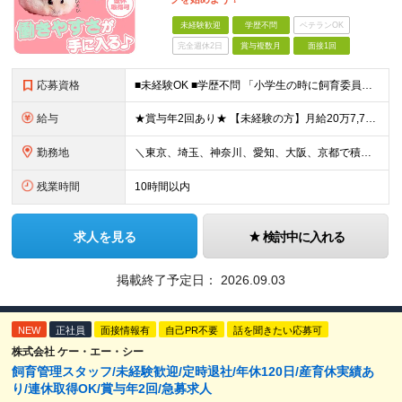
未経験歓迎
学歴不問
ベテランOK
完全週休2日
賞与複数月
面接1回
応募資格
■未経験OK ■学歴不問 「小学生の時に飼育委員だった！」 なんて方もお待ちしております♪ ※ご自宅でのペット飼育について※ ご自宅でげっ歯類・ウサギのペット飼育を禁止しております。当社業務では清
給与
★賞与年2回あり★ 【未経験の方】月給20万7,750円～＋賞与年2回＋残業代全額支給＋交通費支給 【生物系大卒の方】月給21万3,750円～＋賞与年2回＋残業代全額支給＋交通費支給 ★手当が充実
勤務地
＼東京、埼玉、神奈川、愛知、大阪、京都で積極採用中！／ ・東京都：品川区 ・埼玉県：和光市 ・神奈川県：横浜市戸塚区、藤沢市 ・茨城県：つくば市 Lマイカー通勤OK！ ・愛知県：犬山市
残業時間
10時間以内
求人を見る
検討中に入れる
掲載終了予定日：
2026.09.03
NEW
正社員
面接情報有
自己PR不要
話を聞きたい応募可
株式会社 ケー・エー・シー
飼育管理スタッフ/未経験歓迎/定時退社/年休120日/産育休実績あ
り/連休取得OK/賞与年2回/急募求人