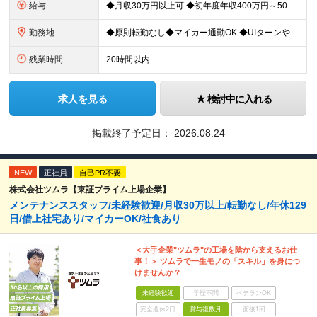
給与
◆月収30万円以上可 ◆初年度年収400万円～500万円想定 月給21万7,080円～22万7,810円＋各種手当＋賞与年2回 ★「手当」や「賞与」が手厚いため、1年目未経験でも年収400万円以上
勤務地
◆原則転勤なし◆マイカー通勤OK ◆UIターンや移住転職歓迎。Web面接実施中 ＜茨城工場＞ 茨城県稲敷郡阿見町吉原3586 ┗クリーンで働きやすいのが魅力です。 ★豊かな自然と便利な生活環境が調
残業時間
20時間以内
求人を見る
検討中に入れる
掲載終了予定日：
2026.08.24
NEW
正社員
自己PR不要
株式会社ツムラ【東証プライム上場企業】
メンテナンススタッフ/未経験歓迎/月収30万以上/転勤なし/年休129
日/借上社宅あり/マイカーOK/社食あり
＜大手企業"ツムラ"の工場を陰から支えるお仕
事！＞ ツムラで一生モノの「スキル」を身につ
けませんか？
未経験歓迎
学歴不問
ベテランOK
完全週休2日
賞与複数月
面接1回