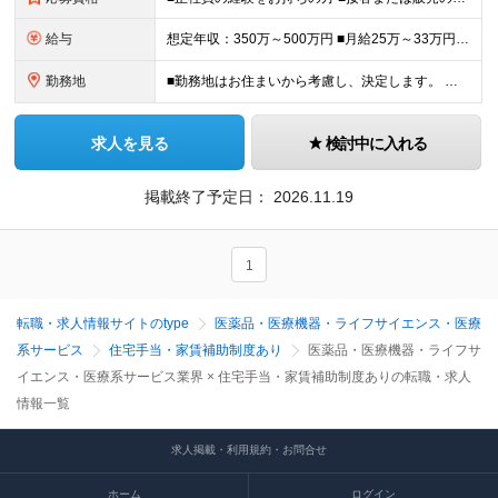
給与
想定年収：350万～500万円 ■月給25万～33万円 ┗エリア手当／関東2万、 関西1万 ※応相談。経験や能力などを考慮し、当社規定により決定します ※3ヶ月の試用期間があります。期間中の給与・
勤務地
■勤務地はお住まいから考慮し、決定します。 【募集店舗】 ・渋谷ヒカリエ ・ららぽーと富士見 ・亀戸エリア ・名古屋エリア ・海老名エリア ・川崎エリア ・越谷エリア ・横浜エリア ・立川エリア
求人を見る
検討中に入れる
掲載終了予定日：
2026.11.19
1
転職・求人情報サイトのtype
医薬品・医療機器・ライフサイエンス・医療
系サービス
住宅手当・家賃補助制度あり
医薬品・医療機器・ライフサ
イエンス・医療系サービス業界 × 住宅手当・家賃補助制度ありの転職・求人
情報一覧
求人掲載・利用規約・お問合せ
ホーム
ログイン