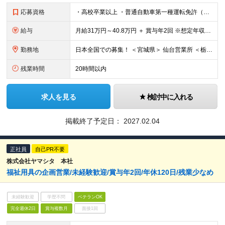
応募資格
・高校卒業以上 ・普通自動車第一種運転免許（AT限定可） ・営業経験5年以上（商材・業界不問） ・CRMツール等のデジタル活用や、営業の仕組み化・戦略立案の経験をお持ちの方
給与
月給31万円～40.8万円 ＋ 賞与年2回 ※想定年収：478万円～627万円 ※スキル・経験、前職給与等を考慮し決定します ※残業代は1分単位で全額支給（みなし残業なし） ※試用期間3ヵ月あり。期間
勤務地
日本全国での募集！ ＜宮城県＞ 仙台営業所 ＜栃木県＞ 足利営業所 宇都宮営業所 ＜群馬県＞ 群馬営業所 ＜埼玉県＞ 上尾営業所 川越営業所 ＜千葉県＞ 千葉稲毛営業所 ＜東京都＞
残業時間
20時間以内
求人を見る
検討中に入れる
掲載終了予定日：
2027.02.04
正社員
自己PR不要
株式会社ヤマシタ 本社
福祉用具の企画営業/未経験歓迎/賞与年2回/年休120日/残業少なめ
未経験歓迎
学歴不問
ベテランOK
完全週休2日
賞与複数月
面接1回