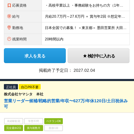
応募資格
・高校卒業以上 ・事務経験をお持ちの方（1年以上） ・基本的なPC操作（Excel、Word等）が可能な方
給与
月給20.7万円～27.6万円 ＋ 賞与年2回 ※想定年収：300万円～400万円 ※スキル・経験、前職給与等を考慮し決定します ※残業が発生した場合は、時間外勤務手当を全額支給します ※試用期間3
勤務地
日本全国での募集！ ＜東京都＞ 墨田営業所 大田営業所 ＜神奈川県＞ 中原営業所 藤沢営業所 ＜静岡県＞ 焼津営業所 ＜愛知県＞ 名古屋南営業所 豊田営業所 ＜和歌山県＞ 和歌山営業
残業時間
20時間以内
求人を見る
検討中に入れる
掲載終了予定日：
2027.02.04
正社員
自己PR不要
株式会社ヤマシタ 本社
営業リーダー候補/戦略的営業/年収〜627万/年休120日/土日祝休み
可
未経験歓迎
学歴不問
ベテランOK
完全週休2日
賞与複数月
面接1回