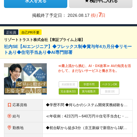
求人を見る
検討中に入れる
7
掲載終了予定日：
2026.08.17
残り
日
正社員
自己PR不要
リゾートトラスト株式会社【東証プライム上場】
社内SE【AIエンジニア】◆フレックス制◆賞与年4カ月分◆リモー
トあり◆住宅手当あり◆AI専門部署
≪最上流から挑む、AI・DX改革≫ AIの知見を活
かして、まだないサービスと働き方を。
未経験歓迎
学歴不問
ベテランOK
完全週休2日
賞与複数月
面接1回
応募資格
◆学歴不問 ◆何らかのシステム開発実務経験をお持ちの方 （目安2年以上／開発言語や担当工程は不問です） ※AI分野における開発業務の経験・知見をお持ちの方は歓迎いたします！ ＜このような方をお待ちし
給与
≪年収例：423万円～640万円※住宅手当含む・残業代除く≫ ◆賞与年4カ月分支給 ※昨年度実績 ◆住宅手当・退職金制度・持株会など各種制度や手当が充実！ 月給24万800円～37万8,050円＋賞
勤務地
◆初台駅から徒歩3分（京王新線で新宿から1駅！） ◆リモートワーク／フリーアドレス制度あり ◆出張転勤なし 【リゾートトラスト 東京本社】 東京都渋谷区代々木4-36-19 リゾートトラスト東京ビル