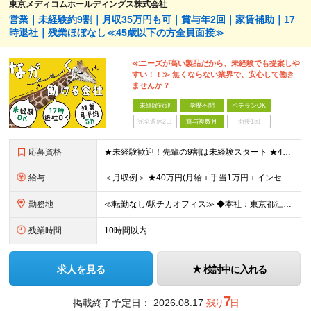
東京メディコムホールディングス株式会社
営業｜未経験約9割｜月収35万円も可｜賞与年2回｜家賃補助｜17
時退社｜残業ほぼなし≪45歳以下の方全員面接≫
≪ニーズが高い製品だから、未経験でも提案しや
すい！！≫ 無くならない業界で、安心して働き
ませんか？
未経験歓迎
学歴不問
ベテランOK
完全週休2日
賞与複数月
面接1回
応募資格
★未経験歓迎！先輩の9割は未経験スタート ★45歳以下の方は全員面接 ◆学歴不問 ◆普通自動車免許(AT限定可) ◆45歳までの方※若年層の長期キャリア形成を図るため できるだけ多くの方とお会いし
給与
＜月収例＞ ★40万円(月給＋手当1万円＋インセンティブ)／入社4年目・30代 ★28.5万円(月給＋手当1万円＋インセンティブ)／入社2年目 ◆月給24万7,000円以上～＋賞与年2回＋インセンテ
勤務地
≪転勤なし/駅チカオフィス≫ ◆本社：東京都江戸川区東葛西6-1-17 第6カネ長ビル6F ※(変更の範囲)上記を除く当社関連勤務地
残業時間
10時間以内
求人を見る
検討中に入れる
7
掲載終了予定日：
2026.08.17
残り
日