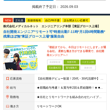
掲載終了予定日：
2026.09.03
NEW
正社員
面接情報有
自己PR不要
話を聞きたい応募可
株式会社メディカルネット エンジニアリング本部【東証グロース上場】
自社開発エンジニア*リモート可*時差出勤7-11時*月1回6時間勤務*
残業ほぼ無*東証グロース上場*服装自由
「朝起きてから、今日はリモートにします」が通
る会社。 柔軟な働き方ができる環境で、自社開
発エンジニアへ！
未経験歓迎
学歴不問
ベテランOK
完全週休2日
賞与複数月
面接1回
応募資格
【自社開発デビュー歓迎！20代・30代活躍中】 ★経験浅めの方も大歓迎！ ★保守、運用、テスターの方も歓迎！ ★歯科医療の専門知識は不要！ ■学歴不問 ■ITに関する何らかの経験・知識のある方 ★求
給与
★前職給与考慮！＆賞与年2回＆昇給随時！★ ■月給29万円～42万円＋賞与年2回＋交通費 ※前職の給与やスキルを考慮し決定します ※固定残業代（月45時間分／7万7,000円～11万1,000円）を
勤務地
★出社とリモートワークを組み合わせたハイブリッド勤務！ ★幡ヶ谷駅から徒歩1分！ 【本社】 東京都渋谷区幡ヶ谷1-34-14 宝ビル3F ※(変更の範囲)上記を除く当社関連勤務地
働き方
リモートワークOK