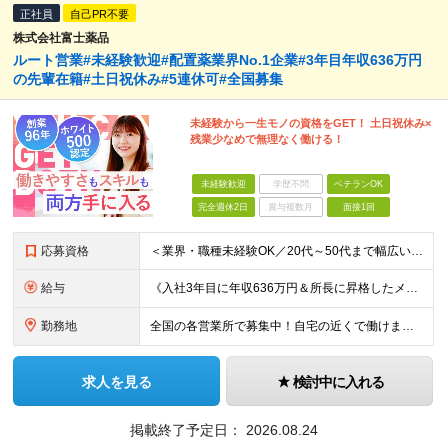
正社員
自己PR不要
株式会社富士薬品
ルート営業#未経験歓迎#配置薬業界No.1企業#3年目年収636万円
の先輩在籍#土日祝休み#5連休可#全国募集
未経験から一生モノの資格をGET！ 土日祝休み×
残業少なめで無理なく働ける！
未経験歓迎
学歴不問
ベテランOK
完全週休2日
賞与複数月
面接1回
応募資格
＜業界・職種未経験OK／20代～50代まで幅広い年齢層が活躍中＞ ■普通自動車免許（AT限定可）をお持ちの方 └お客様先へ訪問するため、問題なく運転ができる方を想定しています。 ■高卒以上 ■60歳未
給与
《入社3年目に年収636万円＆所長に昇格したメンバーも！》 ◆月給245,796円～269,205円+営業実績手当+諸手当 ※試用期間3ヶ月(待遇同一) ※固定残業代(22.5時間分/35,796円～
勤務地
全国の各営業所で募集中！自宅の近くで働けます。 ※住所は一部の営業所のみ載せています ★詳細は以下のリンクをご覧ください https://www.fujiyakuhin.co.jp/shop/eig
求人を見る
検討中に入れる
掲載終了予定日：
2026.08.24