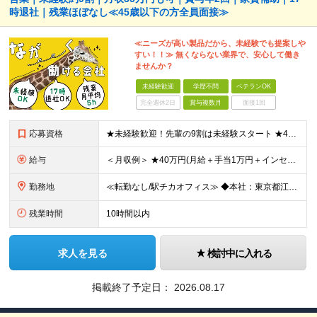
時退社｜残業ほぼなし≪45歳以下の方全員面接≫
≪ニーズが高い製品だから、未経験でも提案しや
すい！！≫ 無くならない業界で、安心して働き
ませんか？
未経験歓迎
学歴不問
ベテランOK
完全週休2日
賞与複数月
面接1回
応募資格
★未経験歓迎！先輩の9割は未経験スタート ★45歳以下の方は全員面接 ◆学歴不問 ◆普通自動車免許(AT限定可) ◆45歳までの方※若年層の長期キャリア形成を図るため できるだけ多くの方とお会いし
給与
＜月収例＞ ★40万円(月給＋手当1万円＋インセンティブ)／入社4年目・30代 ★28.5万円(月給＋手当1万円＋インセンティブ)／入社2年目 ◆月給24万7,000円以上～＋賞与年2回＋インセンテ
勤務地
≪転勤なし/駅チカオフィス≫ ◆本社：東京都江戸川区東葛西6-1-17 第6カネ長ビル6F ※(変更の範囲)上記を除く当社関連勤務地
残業時間
10時間以内
求人を見る
検討中に入れる
掲載終了予定日：
2026.08.17