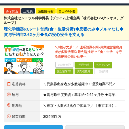
終了間近
正社員
面接情報有
自己PR不要
株式会社セントラル科学貿易【プライム上場企業「株式会社GSIクレオス」グ
ループ】
理化学機器のルート営業(食・生活分野)◆反響のみ◆ノルマなし◆
賞与平均年2.62ヶ月◆食の安心安全を支える
＼8割が文系！／ 理系知識不問×異業種営業出身
者が多数活躍◎ 最先端技術で「食・生活」を守
る貢献性の高い仕事へ
未経験歓迎
学歴不問
ベテランOK
完全週休2日
賞与複数月
面接1回
応募資格
＼異業界出身者が多数活躍中！理系知識不問／ ■法人営業（BtoB）の経験をお持ちの方 ■普通自動車免許（AT限定可）をお持ちの方※入社までの取得可 ※学歴不問 ～求める人物像について～ ・明るく礼儀
給与
★賞与昨年度実績：基本給×2.62ヶ月分 ★毎年必ず昇給する経験給制度あり！ ■月給：23万5000円〜45万円＋賞与年2回 ※経験・スキルを考慮し、当社規定の「バンド（等級）」に合わせて決定します
勤務地
＼東京・大阪の2拠点で募集中／ 【東京本社】東京都江東区亀戸1-28-6 【大阪支店】大阪府大阪市東淀川区東中島1-13-25 ※ご希望の勤務地を考慮します。当面転勤は想定していません。 ご本人の希
残業時間
20時間以内