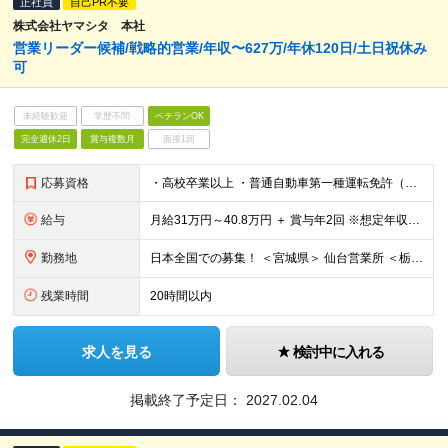
正社員
自己PR不要
株式会社ヤマシタ 本社
営業リーダー候補/戦略的営業/年収〜627万/年休120日/土日祝休み
可
未経験歓迎
学歴不問
ベテランOK
完全週休2日
賞与複数月
面接1回
応募資格
・高校卒業以上 ・普通自動車第一種運転免許（AT限定可） ・営業経験5年以上（商材・業界不問） ・CRMツール等のデジタル活用や、営業の仕組み化・戦略立案の経験をお持ちの方
給与
月給31万円～40.8万円 ＋ 賞与年2回 ※想定年収：478万円～627万円 ※スキル・経験、前職給与等を考慮し決定します ※残業代は1分単位で全額支給（みなし残業なし） ※試用期間3ヵ月あり。期間
勤務地
日本全国での募集！ ＜宮城県＞ 仙台営業所 ＜栃木県＞ 足利営業所 宇都宮営業所 ＜群馬県＞ 群馬営業所 ＜埼玉県＞ 上尾営業所 川越営業所 ＜千葉県＞ 千葉稲毛営業所 ＜東京都＞
残業時間
20時間以内
求人を見る
検討中に入れる
掲載終了予定日：
2027.02.04