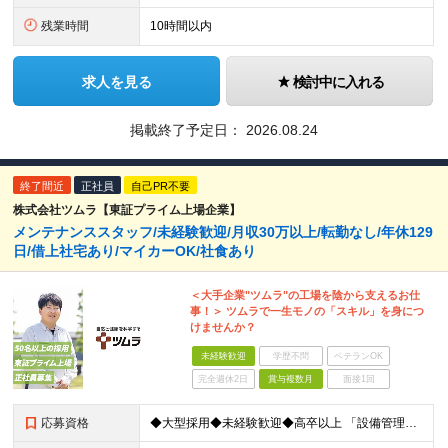
残業時間
10時間以内
求人を見る
検討中に入れる
掲載終了予定日：
2026.08.24
終了間近
正社員
自己PR不要
株式会社ツムラ【東証プライム上場企業】
メンテナンススタッフ/未経験歓迎/月収30万以上/転勤なし/年休129
日/借上社宅あり/マイカーOK/社食あり
＜大手企業"ツムラ"の工場を陰から支えるお仕
事！＞ ツムラで一生モノの「スキル」を身につ
けませんか？
未経験歓迎
学歴不問
ベテランOK
完全週休2日
賞与複数月
面接1回
応募資格
◆大型採用◆未経験歓迎◆高卒以上 「設備管理は初めて…」という方でも大丈夫。 イチから丁寧にお教えしますのでご安心ください。 ＼こんなアナタにピッタリ／ ◎「人の健康に貢献したい」という想いがある