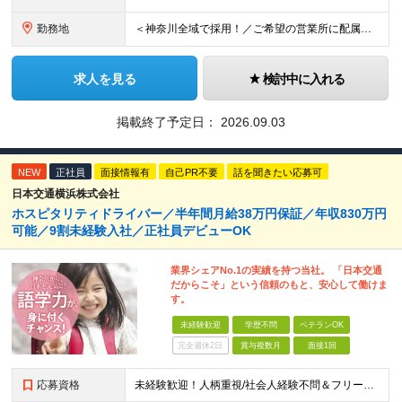
勤務地
＜神奈川全域で採用！／ご希望の営業所に配属＞ ◎転居を伴う転勤なし！ ◎U・Iターン歓迎！ ◎マイカー通勤OK（駐車場完備） 神奈川全域に6拠点（★希望の営業所に配属） ■本社：横浜市戸塚区名瀬町1
求人を見る
検討中に入れる
掲載終了予定日：
2026.09.03
NEW
正社員
面接情報有
自己PR不要
話を聞きたい応募可
日本交通横浜株式会社
ホスピタリティドライバー／半年間月給38万円保証／年収830万円
可能／9割未経験入社／正社員デビューOK
業界シェアNo.1の実績を持つ当社。 「日本交通
だからこそ」という信頼のもと、安心して働けま
す。
未経験歓迎
学歴不問
ベテランOK
完全週休2日
賞与複数月
面接1回
応募資格
未経験歓迎！人柄重視/社会人経験不問＆フリーターもOK ■普通自動車免許（AT限定可）を取得して1年以上経過している方 ※前職・学歴・ブランク・転職回数などは一切不問です。 <2種免許取得代は全額