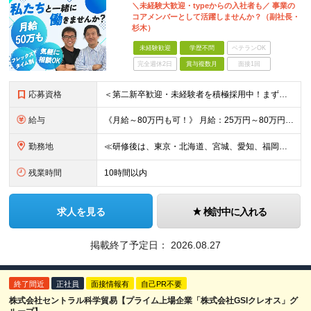
＼未経験大歓迎・typeからの入社者も／ 事業の
コアメンバーとして活躍しませんか？（副社長・
杉木）
未経験歓迎
学歴不問
ベテランOK
完全週休2日
賞与複数月
面接1回
応募資格
＜第二新卒歓迎・未経験者を積極採用中！まずは直接お話しましょう＞ ◆転職回数は一切不問！ ◆学歴不問 ◆未経験OK 《代表取締役副社長の杉木が採用で心がけていること》 どこで才能が開花するかわからな
給与
《月給～80万円も可！》 月給：25万円～80万円＋賞与年2回 ※残業代は別途支給します ※試用期間は2ヶ月（待遇・給与・雇用形態に差異はありません） ※経験・スキルに応じて決定します
勤務地
≪研修後は、東京・北海道、宮城、愛知、福岡の各拠点へ配属！≫ ▼本社 東京都港区六本木4丁目1番16号 六本木ハイツB1階 （研修地：首都圏の支店にて） ▼研修後の配属先 東京都、北海道、宮城県、
残業時間
10時間以内
求人を見る
検討中に入れる
掲載終了予定日：
2026.08.27
終了間近
正社員
面接情報有
自己PR不要
株式会社セントラル科学貿易【プライム上場企業「株式会社GSIクレオス」グ