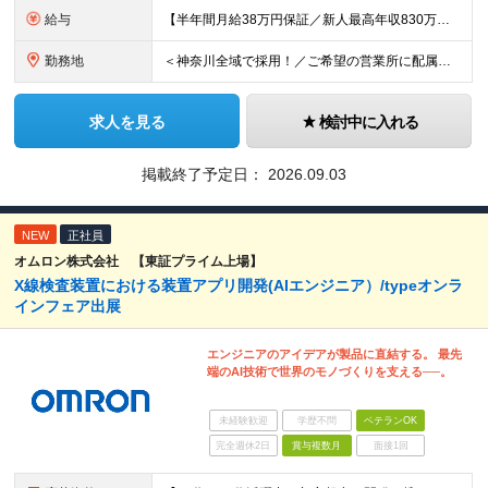
給与
【半年間月給38万円保証／新人最高年収830万円／賞与年2回／給料控除を100%撤廃】 6ヶ月間、月給38万円保証＋歩合給＋賞与年2回（川崎／保土ヶ谷／戸塚） ◆保証額を超える売上時は上乗せした給与
勤務地
＜神奈川全域で採用！／ご希望の営業所に配属＞◎転居を伴う転勤なし！◎U・Iターン歓迎！◎マイカー通勤OK（駐車場完備） 神奈川全域に6拠点（★希望の営業所に配属） ■本社：横浜市戸塚区名瀬町1152
求人を見る
検討中に入れる
掲載終了予定日：
2026.09.03
NEW
正社員
オムロン株式会社 【東証プライム上場】
X線検査装置における装置アプリ開発(AIエンジニア）/typeオンラ
インフェア出展
エンジニアのアイデアが製品に直結する。 最先
端のAI技術で世界のモノづくりを支える──。
未経験歓迎
学歴不問
ベテランOK
完全週休2日
賞与複数月
面接1回