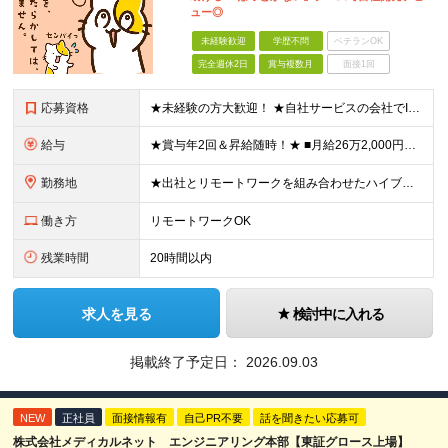
ュー◎
未経験歓迎
学歴不問
ベテランOK
完全週休2日
賞与複数月
面接1回
応募資格
★未経験の方大歓迎！ ★自社サービスの会社でIT業界デビューを目指しましょう◎ ■学歴不問 ＼以下のような方大歓迎／ ◎ITの仕事に興味がある ◎エンジニアとしてキャリアを築きたい ◎社会貢献性の高
給与
★賞与年2回＆昇給随時！★ ■月給26万2,000円～33万円＋賞与年2回＋交通費 ※前職の給与やスキルを考慮し決定します ※固定残業代（月45時間分／6万9,000円～8万7,000円）を含みます
勤務地
★出社とリモートワークを組み合わせたハイブリッド勤務！ ★幡ヶ谷駅から徒歩1分！ 【本社】 東京都渋谷区幡ヶ谷1-34-14 宝ビル3F ※(変更の範囲)上記を除く当社関連勤務地
働き方
リモートワークOK
残業時間
20時間以内
求人を見る
検討中に入れる
掲載終了予定日：
2026.09.03
NEW
正社員
面接情報有
自己PR不要
話を聞きたい応募可
株式会社メディカルネット エンジニアリング本部【東証グロース上場】