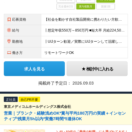
完全週休2日
賞与複数月
面接1回
応募資格
【社会を動かす自社製品開発に携わりたい方歓迎】 ┃必須条件 ■装置、設備向けソフトウェア開発経験 ■C/C++、C#いずれかの開発経験 ■ソフトウェア開発における要件整理、仕様定義の経験 ■短大卒以上
給与
┃想定年収550万～850万円 ■短大卒 月給224,500円～ ■高専卒 月給262,000円～ ■大学卒 月給287,000円～ ■修士了 月給314,000円～ ■博士了 月給355,
勤務地
┃UIJターン歓迎／実際にUIJターンして活躍している社員多数 ┃マイカー、バイク通勤可 ◇京都・大阪からのアクセスも良好 └京都駅から約20分 └大阪駅から約50分 【草津事業所】 滋賀県草津市
働き方
リモートワークOK
求人を見る
検討中に入れる
掲載終了予定日：
2026.09.03
正社員
自己PR不要
東京メディコムホールディングス株式会社
営業｜ブランク・経験浅めOK*賞与平均180万円の実績＋インセン
ティブ*残業月5h以内*実働7時間*5連休OK
＼40・50代の「最後の転職」にも選ばれてます！