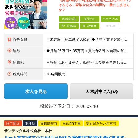
《実働7時間/17時退社/有休消化はほぼ100％！》
そろそろ、家族や自分の時間を一番にしません
か？
未経験歓迎
学歴不問
ベテランOK
完全週休2日
賞与複数月
面接1回
応募資格
＊未経験・第二新卒大歓迎 ◆学歴・業界経験不問 ◆普通自動車免許（AT限定可）をお持ちの方 ★求める人物像： ・明るく丁寧なコミュニケーションが取れる方 ・安定企業でプライベートと両立して長く働き
給与
◆月給26万円〜35万円＋賞与年2回 ※前職の給与・経験・年齢を最大限考慮し、決定します。 ※新給与テーブルが稼働。目標の達成度や日頃の行動プロセスを正当に評価します。 ※給与には下記手当が含まれます
勤務地
＊転勤はありません。勤務地は希望を考慮します。 【東京営業所】 東京都台東区上野3丁目7番3号 【大阪本社】 大阪市中央区南船場4丁目8番9号 (変更の範囲)上記を除く当社関連勤務地
残業時間
20時間以内
求人を見る
検討中に入れる
掲載終了予定日：
2026.09.10
終了間近
正社員
面接情報有
自己PR不要
話を聞きたい応募可
サンデンタル株式会社 本社
ルート営業*残業少なめ/土日祝休み/実働7時間/有休消化率ほぼ