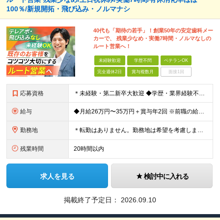
100％/新規開拓・飛び込み・ノルマナシ
40代も「期待の若手」！創業50年の安定歯科メー
カーで、 残業少なめ・実働7時間・ノルマなしの
ルート営業へ！
未経験歓迎
学歴不問
ベテランOK
完全週休2日
賞与複数月
面接1回
応募資格
＊未経験・第二新卒大歓迎 ◆学歴・業界経験不問 ◆普通自動車免許（AT限定可）をお持ちの方 ★求める人物像： ・明るく丁寧なコミュニケーションが取れる方 ・安定企業でプライベートと両立して長く働き
給与
◆月給26万円〜35万円＋賞与年2回 ※前職の給与・経験・年齢を最大限考慮し、決定します。 ※新給与テーブルが稼働。目標の達成度や日頃の行動プロセスを正当に評価します。 ※給与には下記手当が含まれます
勤務地
＊転勤はありません。勤務地は希望を考慮します。 【東京営業所】 東京都台東区上野3丁目7番3号 【大阪本社】 大阪市中央区南船場4丁目8番9号 (変更の範囲)上記を除く当社関連勤務地
残業時間
20時間以内
求人を見る
検討中に入れる
掲載終了予定日：
2026.09.10