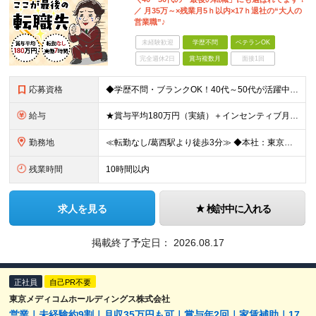
／ 月35万～×残業月5ｈ以内×17ｈ退社の“大人の
営業職”♪
未経験歓迎
学歴不問
ベテランOK
完全週休2日
賞与複数月
面接1回
応募資格
◆学歴不問・ブランクOK！40代～50代が活躍中 ◆何かしらの営業経験がある方 ◆普通自動車免許(AT限定可) できるだけ多くの方とお会いしたいと考えています。 ぜひご応募いただければと思います!
給与
★賞与平均180万円（実績）＋インセンティブ月平均12万円 ★月給35万円以上＋営業手当＋各種手当＋賞与年2回＋インセンティブ ※経験・能力等を考慮の上、優遇いたします ※上記金額には一律手当と固定
勤務地
≪転勤なし/葛西駅より徒歩3分≫ ◆本社：東京都江戸川区東葛西6-1-17 第6カネ長ビル6F ※(変更の範囲)上記を除く当社関連勤務地
残業時間
10時間以内
求人を見る
検討中に入れる
掲載終了予定日：
2026.08.17
正社員
自己PR不要
東京メディコムホールディングス株式会社
営業｜未経験約9割｜月収35万円も可｜賞与年2回｜家賃補助｜17