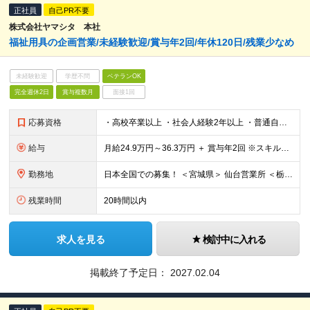
正社員
自己PR不要
株式会社ヤマシタ 本社
福祉用具の企画営業/未経験歓迎/賞与年2回/年休120日/残業少なめ
未経験歓迎
学歴不問
ベテランOK
完全週休2日
賞与複数月
面接1回
応募資格
・高校卒業以上 ・社会人経験2年以上 ・普通自動車第一種免許（AT限定可） ・営業、販売などの顧客折衝経験をお持ちの方（業界不問
給与
月給24.9万円～36.3万円 ＋ 賞与年2回 ※スキル・経験を考慮して決定 ※残業代は1分単位で別途全額支給（みなし残業なし） ※試用期間3ヵ月あり。期間中の給与・待遇の差異はありません
勤務地
日本全国での募集！ ＜宮城県＞ 仙台営業所 ＜栃木県＞ 足利営業所 宇都宮営業所 ＜群馬県＞ 群馬営業所 ＜埼玉県＞ 上尾営業所 川越営業所 ＜千葉県＞ 千葉稲毛営業所
残業時間
20時間以内
求人を見る
検討中に入れる
掲載終了予定日：
2027.02.04