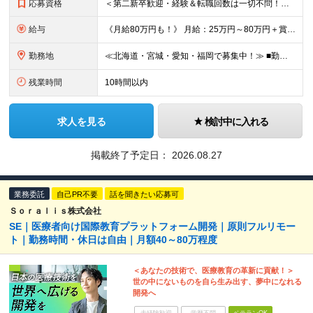
応募資格
＜第二新卒歓迎・経験＆転職回数は一切不問！先入観を持たずに、まずは多くの方と面接したいと考えています＞ ◆未経験OK ◆学歴不問 ◆簡単なPC入力に抵抗がない方 ◆普通自動車免許をお持ちの方 《代
給与
《月給80万円も！》 月給：25万円～80万円＋賞与年2回 ※残業代は別途支給します ※試用期間は2ヶ月（待遇・給与・雇用形態に差異はありません） ※経験・スキルに応じて決定します
勤務地
≪北海道・宮城・愛知・福岡で募集中！≫ ■勤務地 北海道、宮城県、愛知県、福岡県の各拠点で募集いたします。 ■本社 東京都港区六本木4丁目1番16号 六本木ハイツB1階 ※転勤あり ※入社後1か
残業時間
10時間以内
求人を見る
検討中に入れる
掲載終了予定日：
2026.08.27
業務委託
自己PR不要
話を聞きたい応募可
Ｓｏｒａｌｉｓ株式会社
SE｜医療者向け国際教育プラットフォーム開発｜原則フルリモー
ト｜勤務時間・休日は自由｜月額40～80万程度
＜あなたの技術で、医療教育の革新に貢献！＞
世の中にないものを自ら生み出す、夢中になれる
開発へ