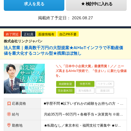
求人を見る
検討中に入れる
掲載終了予定日：
2026.08.27
終了間近
正社員
面接情報有
自己PR不要
株式会社リンクジャパン
法人営業｜最高数千万円の大型提案★AI×IoTインフラで不動産価
値を最大化するコンサル型★残業ほぼ無し
＼＼「日本中小企業大賞」最優秀賞！／／ ニー
ズ高まるAI×IoT技術で、「住まい」に新たな価値
を。
未経験歓迎
学歴不問
ベテランOK
完全週休2日
賞与複数月
面接1回
応募資格
■学歴不問 ■以下いずれかの経験をお持ちの方 ・法人営業経験がある方(最低1年以上) ・不動産業界経験がある方（業界経験があれば、営業未経験でもOK） ～このような方にオススメです～ ◎最新技術や新
給与
月給35万円～60万円＋各種手当＋決算賞与 ※前職給与や経験・スキルを考慮の上、決定いたします。 ※3ヶ月の試用期間あり（期間中は契約社員雇用、給与等条件の変動なし）。 ※年齢や入社年数に関係なく、
勤務地
★転勤なし／東京本社・福岡支社で募集中 ★U・Iターン歓迎 ▼東京本社 東京都港区芝浦2-17-12 第四田町ビル2F/3F ▼福岡支店 福岡県福岡市博多区博多駅東2-9-5 池松ビル3F/4F