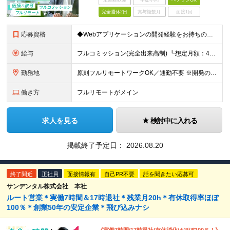
未経験歓迎
学歴不問
ベテランOK
完全週休2日
賞与複数月
面接1回
応募資格
◆Webアプリケーションの開発経験をお持ちの方（年数不問） ◆大卒以上 ◆英語での日常会話ができる方
給与
フルコミッション(完全出来高制) ┗想定月額：40万円～80万円 ┗稼働日数や時間は全て自由。自分のペースで働けます。 【収益モデル】 月20〜40時間稼働：月額15〜30万円 ※試用期間はありませ
勤務地
原則フルリモートワークOK／通勤不要 ※開発の熱量を共有するため、出社できる範囲にお住まいの方を想定。 ◆オフィス 東京都港区高輪3丁目25-29 Ave.Takanawa 5階エキスパートオフィス
働き方
フルリモートがメイン
求人を見る
検討中に入れる
掲載終了予定日：
2026.08.20
終了間近
正社員
面接情報有
自己PR不要
話を聞きたい応募可
サンデンタル株式会社 本社
ルート営業＊実働7時間＆17時退社＊残業月20h＊有休取得率ほぼ
100％＊創業50年の安定企業＊飛び込みナシ