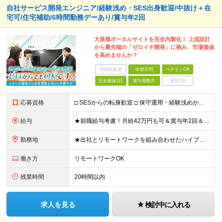
自社サービス開発エンジニア/経験浅め・SES出身歓迎/中抜け＋在
宅可/住宅補助/6時間勤務デーあり/賞与年2回
大規模ポータルサイトを完全内製化！ 上流設計
から最先端の「ゼロイチ開発」に挑み、市場価値
を高めませんか？
未経験歓迎
学歴不問
ベテランOK
完全週休2日
賞与複数月
面接1回
応募資格
□ SESからの転身歓迎 □ 保守運用・経験浅めからのチャレンジ歓迎 ■ 学歴不問 ■ 何らかのシステム開発経験をお持ちの方（言語・年数不問） ＜当社で経験できること＞ ・企画、要件定義、設計、実装
給与
★前職給与考慮！月給42万円も可＆賞与年2回＆昇給随時！★ ■月給29万円～42万円＋賞与年2回＋交通費 ※前職の給与やスキルを考慮し決定します ※固定残業代（月45時間分／7万7,000円～11万
勤務地
★出社とリモートワークを組み合わせたハイブリッド勤務！ ★幡ヶ谷駅から徒歩1分！ 【本社】 東京都渋谷区幡ヶ谷1-34-14 宝ビル3F ※(変更の範囲)上記を除く当社関連勤務地
働き方
リモートワークOK
残業時間
20時間以内
求人を見る
検討中に入れる