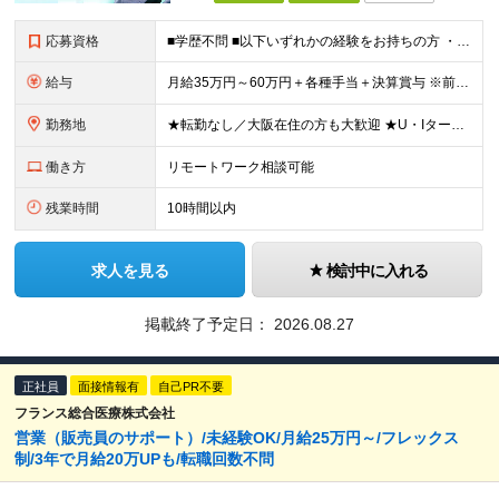
応募資格
■学歴不問 ■以下いずれかの経験をお持ちの方 ・法人営業経験がある方（最低5年以上） ・不動産業界経験があり、大阪支店の立ち上げに挑戦したい方（営業未経験でもOKです） ～このような方にオススメです
給与
月給35万円～60万円＋各種手当＋決算賞与 ※前職給与や経験・スキルを考慮の上、決定いたします。 ※3ヶ月の試用期間あり（期間中は契約社員雇用、給与等条件の変動なし）。 ※年齢や入社年数に関係なく、
勤務地
★転勤なし／大阪在住の方も大歓迎 ★U・Iターン歓迎 ▼東京本社 東京都港区芝浦2-17-12 第四田町ビル2F/3F ▼福岡支店 福岡県福岡市博多区博多駅東2-9-5 池松ビル3F/4F ▼大
働き方
リモートワーク相談可能
残業時間
10時間以内
求人を見る
検討中に入れる
掲載終了予定日：
2026.08.27
正社員
面接情報有
自己PR不要
フランス総合医療株式会社
営業（販売員のサポート）/未経験OK/月給25万円～/フレックス
制/3年で月給20万UPも/転職回数不問