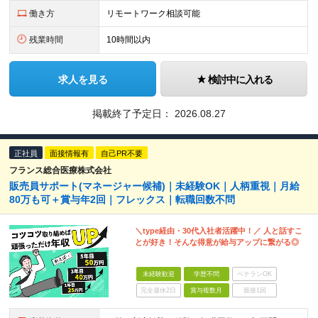
働き方
リモートワーク相談可能
残業時間
10時間以内
求人を見る
検討中に入れる
掲載終了予定日：
2026.08.27
正社員
面接情報有
自己PR不要
フランス総合医療株式会社
販売員サポート(マネージャー候補)｜未経験OK｜人柄重視｜月給
80万も可＋賞与年2回｜フレックス｜転職回数不問
＼type経由・30代入社者活躍中！／ 人と話すこ
とが好き！そんな得意が給与アップに繋がる◎
未経験歓迎
学歴不問
ベテランOK
完全週休2日
賞与複数月
面接1回