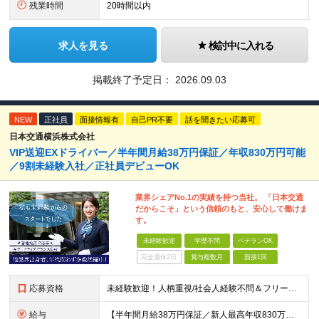
残業時間
20時間以内
求人を見る
検討中に入れる
掲載終了予定日：
2026.09.03
NEW
正社員
面接情報有
自己PR不要
話を聞きたい応募可
日本交通横浜株式会社
VIP送迎EXドライバー／半年間月給38万円保証／年収830万円可能
／9割未経験入社／正社員デビューOK
業界シェアNo.1の実績を持つ当社。 「日本交通
だからこそ」という信頼のもと、安心して働けま
す。
未経験歓迎
学歴不問
ベテランOK
完全週休2日
賞与複数月
面接1回
応募資格
未経験歓迎！人柄重視/社会人経験不問＆フリーターもOK ■普通自動車免許（AT限定可）を取得して1年以上経過している方 ※前職・学歴・ブランク・転職回数などは一切不問です。 <2種免許取得代は全額
給与
【半年間月給38万円保証／新人最高年収830万円／賞与年2回／給料控除を100%撤廃】 6ヶ月間、月給38万円保証＋歩合給＋賞与年2回（川崎／保土ヶ谷／戸塚） ◆保証額を超える売上時は上乗せした給与