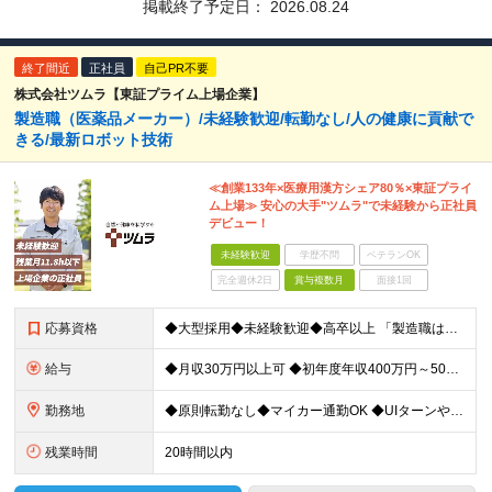
掲載終了予定日：
2026.08.24
終了間近
正社員
自己PR不要
株式会社ツムラ【東証プライム上場企業】
製造職（医薬品メーカー）/未経験歓迎/転勤なし/人の健康に貢献で
きる/最新ロボット技術
≪創業133年×医療用漢方シェア80％×東証プライ
ム上場≫ 安心の大手"ツムラ"で未経験から正社員
デビュー！
未経験歓迎
学歴不問
ベテランOK
完全週休2日
賞与複数月
面接1回
応募資格
◆大型採用◆未経験歓迎◆高卒以上 「製造職は初めて…」という方でも大丈夫。 イチから丁寧にお教えしますのでご安心ください。 ＼こんなアナタにピッタリ／ ◎「人の健康に貢献したい」という想いがある
給与
◆月収30万円以上可 ◆初年度年収400万円～500万円想定 月給21万7,080円～22万7,810円＋各種手当＋賞与年2回 ★「手当」や「賞与」が手厚いため、1年目未経験でも年収400万円以上
勤務地
◆原則転勤なし◆マイカー通勤OK ◆UIターンや移住転職歓迎。Web面接実施中 ＜茨城工場＞ 茨城県稲敷郡阿見町吉原3586 ┗クリーンで働きやすいのが魅力です。 ★豊かな自然と便利な生活環境が調
残業時間
20時間以内