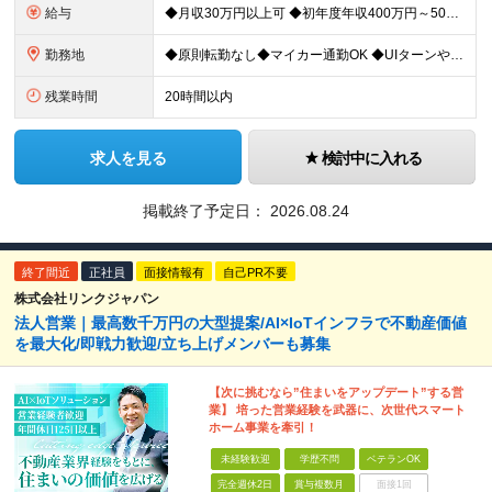
給与
◆月収30万円以上可 ◆初年度年収400万円～500万円想定 月給21万7,080円～22万7,810円＋各種手当＋賞与年2回 ★「手当」や「賞与」が手厚いため、1年目未経験でも年収400万円以上
勤務地
◆原則転勤なし◆マイカー通勤OK ◆UIターンや移住転職歓迎。Web面接実施中 ＜茨城工場＞ 茨城県稲敷郡阿見町吉原3586 ┗クリーンで働きやすいのが魅力です。 ★豊かな自然と便利な生活環境が調
残業時間
20時間以内
求人を見る
検討中に入れる
掲載終了予定日：
2026.08.24
終了間近
正社員
面接情報有
自己PR不要
株式会社リンクジャパン
法人営業｜最高数千万円の大型提案/AI×IoTインフラで不動産価値
を最大化/即戦力歓迎/立ち上げメンバーも募集
【次に挑むなら”住まいをアップデート”する営
業】 培った営業経験を武器に、次世代スマート
ホーム事業を牽引！
未経験歓迎
学歴不問
ベテランOK
完全週休2日
賞与複数月
面接1回