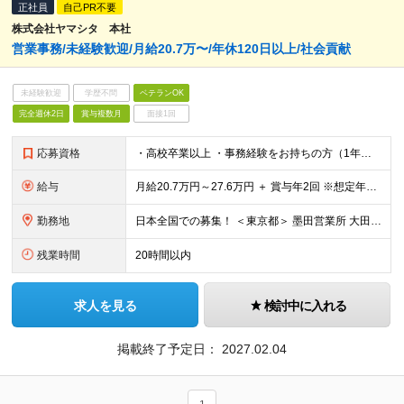
正社員
自己PR不要
株式会社ヤマシタ 本社
営業事務/未経験歓迎/月給20.7万〜/年休120日以上/社会貢献
未経験歓迎
学歴不問
ベテランOK
完全週休2日
賞与複数月
面接1回
応募資格
・高校卒業以上 ・事務経験をお持ちの方（1年以上） ・基本的なPC操作（Excel、Word等）が可能な方
給与
月給20.7万円～27.6万円 ＋ 賞与年2回 ※想定年収：300万円～400万円 ※スキル・経験、前職給与等を考慮し決定します ※残業が発生した場合は、時間外勤務手当を全額支給します ※試用期間3
勤務地
日本全国での募集！ ＜東京都＞ 墨田営業所 大田営業所 ＜神奈川県＞ 中原営業所 藤沢営業所 ＜静岡県＞ 焼津営業所 ＜愛知県＞ 名古屋南営業所 豊田営業所 ＜和歌山県＞ 和歌山営業
残業時間
20時間以内
求人を見る
検討中に入れる
掲載終了予定日：
2027.02.04