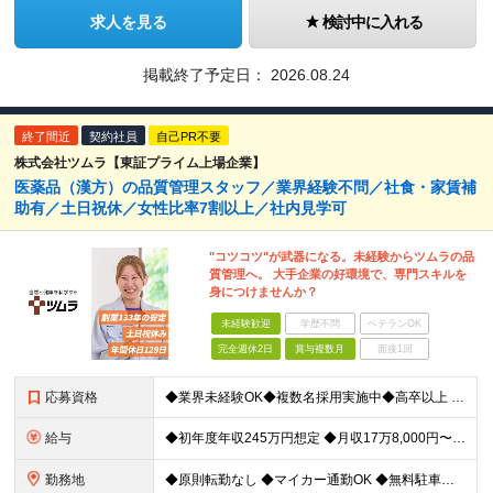
求人を見る
検討中に入れる
掲載終了予定日：
2026.08.24
終了間近
契約社員
自己PR不要
株式会社ツムラ【東証プライム上場企業】
医薬品（漢方）の品質管理スタッフ／業界経験不問／社食・家賃補
助有／土日祝休／女性比率7割以上／社内見学可
"コツコツ"が武器になる。未経験からツムラの品
質管理へ。 大手企業の好環境で、専門スキルを
身につけませんか？
未経験歓迎
学歴不問
ベテランOK
完全週休2日
賞与複数月
面接1回
応募資格
◆業界未経験OK◆複数名採用実施中◆高卒以上 ＼こんな方にオススメ／ ◎業界未経験から専門スキルを身につけたい ◎社会に役立つ仕事がしたい ◎安定した収入を手に入れたい ◎働きやすい会社で働きたい
給与
◆初年度年収245万円想定 ◆月収17万8,000円〜※月20日勤務の場合 日給8,900円＋各種手当＋賞与年2回（前年度実績：2ヶ月分） ★収入が高水準なだけでなく、会社の福利厚生を活用し生活費
勤務地
◆原則転勤なし ◆マイカー通勤OK ◆無料駐車場を完備 ◆UIターンや移住転職歓迎。Web面接実施中 ＜茨城工場＞ 茨城県稲敷郡阿見町吉原3586 ┗クリーンで働きやすいのが魅力です。 ★豊かな自