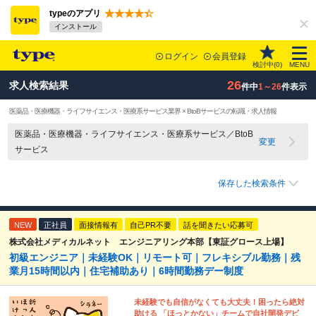
typeのアプリ
インストール
ログイン
会員登録
検討中(
0
)
MENU
26
求人検索結果
件中
1～26
件表示
医薬品・医療機器・ライフサイエンス・医療系サービス業界 × BtoBサービスの転職・求人情報
医薬品・医療機器・ライフサイエンス・医療系サービス／BtoB
変更
サービス
保存した検索条件
NEW
正社員
面接情報有
自己PR不要
話を聞きたい応募可
株式会社メディカルネット エンジニアリング本部【東証グロース上場】
初級エンジニア｜未経験OK｜リモート可｜フレキシブル勤務｜残
業月15時間以内｜住宅補助あり｜6時間勤務デー制度
未経験でも自信がなくても大丈夫！困ったら絶対
助ける 「ほっとかない」チームで自社開発デビ