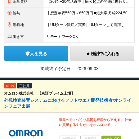
応募資格
【20代〜30代活躍中｜顧客起点の開発に携わりたい方歓迎】 ┃必須条件 ■C言語による組み込み実装経験をお持ちの方 ■既存課題に対し、AIでの現実的な解決方法を要件設計した経験をお持ちの方 ■仕様や要
給与
┃想定年収550万～850万円 ■短大卒 月給224,500円～ ■高専卒 月給262,000円～ ■大学卒 月給287,000円～ ■修士了 月給314,000円～ ■博士了 月給355,
勤務地
┃UIJターン歓迎／実際にUIJターンして活躍している社員多数 ┃マイカー、バイク通勤可 ◇京都・大阪からのアクセスも良好 └京都駅から約20分 └大阪駅から約50分 【草津事業所】 滋賀県草津市
働き方
リモートワークOK
求人を見る
検討中に入れる
掲載終了予定日：
2026.09.03
NEW
正社員
オムロン株式会社 【東証プライム上場】
外観検査装置システムにおけるソフトウエア開発技術者/オンライ
ンフェア出展
世界のモノづくり品質を根底から支える。 社会
に貢献するやりがいをオムロンで──。
未経験歓迎
学歴不問
ベテランOK