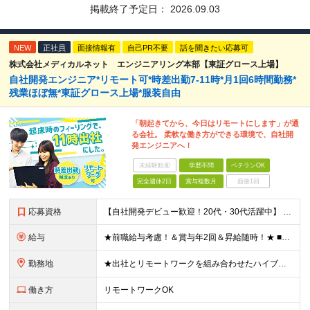
掲載終了予定日：
2026.09.03
NEW
正社員
面接情報有
自己PR不要
話を聞きたい応募可
株式会社メディカルネット エンジニアリング本部【東証グロース上場】
自社開発エンジニア*リモート可*時差出勤7-11時*月1回6時間勤務*
残業ほぼ無*東証グロース上場*服装自由
「朝起きてから、今日はリモートにします」が通
る会社。 柔軟な働き方ができる環境で、自社開
発エンジニアへ！
未経験歓迎
学歴不問
ベテランOK
完全週休2日
賞与複数月
面接1回
応募資格
【自社開発デビュー歓迎！20代・30代活躍中】 ★経験浅めの方も大歓迎！ ★保守、運用、テスターの方も歓迎！ ★歯科医療の専門知識は不要！ ■学歴不問 ■ITに関する何らかの経験・知識のある方 ★求
給与
★前職給与考慮！＆賞与年2回＆昇給随時！★ ■月給29万円～42万円＋賞与年2回＋交通費 ※前職の給与やスキルを考慮し決定します ※固定残業代（月45時間分／7万7,000円～11万1,000円）を
勤務地
★出社とリモートワークを組み合わせたハイブリッド勤務！ ★幡ヶ谷駅から徒歩1分！ 【本社】 東京都渋谷区幡ヶ谷1-34-14 宝ビル3F ※(変更の範囲)上記を除く当社関連勤務地
働き方
リモートワークOK