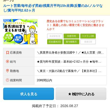
ループ】
ルート営業/毎年必ず昇給/残業月平均15h未満/反響のみ/ノルマな
し/賞与平均2.62ヶ月
歴史ある企業でもコミュニケーションはフラッ
ト！ 風通しの良い環境で長く安定的に働きませ
んか？
未経験歓迎
学歴不問
ベテランOK
完全週休2日
賞与複数月
面接1回
応募資格
＼異業界出身者が多数活躍中！／ ■法人営業（BtoB）の経験をお持ちの方 ■普通自動車免許（AT限定可）をお持ちの方※入社までの取得可 ■理系のバックグラウンドをお持ちの方 （バイオサイエンスや自然科
給与
★賞与昨年度実績：基本給×2.62ヶ月分 ★毎年必ず昇給する経験給制度あり！ ■月給：23万5000円〜45万円＋賞与年2回 ※経験・スキルを考慮し、当社規定の「バンド（等級）」に合わせて決定します
勤務地
＼東京・大阪の2拠点で募集中／ 【東京本社】東京都江東区亀戸1-28-6 【大阪支店】大阪府大阪市東淀川区東中島1-13-25 ※ご希望の勤務地を考慮します。当面転勤は想定していません。 ご本人の希
残業時間
20時間以内
求人を見る
検討中に入れる
掲載終了予定日：
2026.08.27