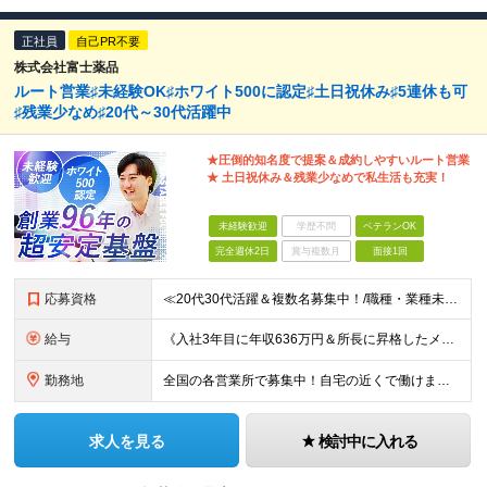
正社員
自己PR不要
株式会社富士薬品
ルート営業♯未経験OK♯ホワイト500に認定♯土日祝休み♯5連休も可
♯残業少なめ♯20代～30代活躍中
★圧倒的知名度で提案＆成約しやすいルート営業
★ 土日祝休み＆残業少なめで私生活も充実！
未経験歓迎
学歴不問
ベテランOK
完全週休2日
賞与複数月
面接1回
応募資格
≪20代30代活躍＆複数名募集中！/職種・業種未経験大歓迎/第二新卒OK≫ ◎普通自動車免許（AT限定可）をお持ちの方 └お客様先へ訪問するため、問題なく運転ができる方を想定しています。 ◎高卒以上
給与
《入社3年目に年収636万円＆所長に昇格したメンバーも！》 ◆月給245,796円～269,205円+営業実績手当+諸手当 ※試用期間3ヶ月(待遇同一) ※固定残業代(22.5時間分/35,796円～
勤務地
全国の各営業所で募集中！自宅の近くで働けます。 ※住所は一部の営業所のみ載せています ★詳細は以下のリンクをご覧ください https://www.fujiyakuhin.co.jp/shop/eig
求人を見る
検討中に入れる