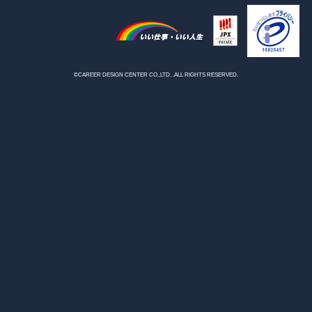
©CAREER DESIGN CENTER CO.,LTD. .ALL RIGHTS RESERVED.