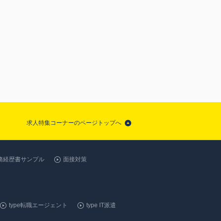
求人特集コーナーのページトップへ
務経歴書サンプル
面接対策
type転職エージェント
type IT派遣