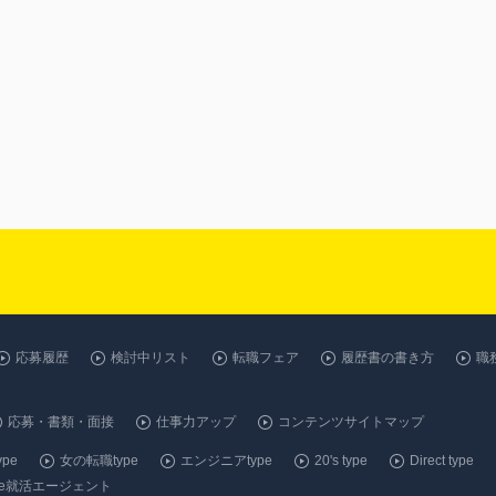
応募履歴
検討中リスト
転職フェア
履歴書の書き方
職
応募・書類・面接
仕事力アップ
コンテンツサイトマップ
pe
女の転職type
エンジニアtype
20's type
Direct type
ype就活エージェント