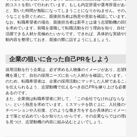
的コストを割いて行われています。もしも内定辞退や選考辞退がある
と、割いた時間が無駄になってしまうことになりかねません。そのよ
うなことを防ぐために、面接担当者は熱意や意欲を確認しています。
なお、転職希望者の場合、面接担当者は新卒とは違う志望動機の回答
を求めています。前職を退職して転職活動を行う理由を知り、自社で
活躍できる人材か見極めたいからです。できれば、具体的な実績や活
動内容を整理しておき、面接の際に話すようにしましょう。
企業の狙いに合った自己PRをしよう
採用活動を行う企業は、必ず求める人物像のイメージがあり、志望動
機を通じて、自社の採用ニーズに合った人材かを確認しています。そ
のため、転職希望者は、企業の採用活動にマッチした人材であること
を伝えられるよう、志望動機で伝えるべき自己PRを練り上げる必要が
あるのです。
また、企業側は転職希望者に対して、「この会社でなければならな
い」という熱意を求めています。ミスマッチを防ぐ上に、入社後のモ
チベーションや入社後、どのような働き方をするか具体的にイメージ
まで落とせ込めているか知りたいからです。その企業ならではの理由
を見つけ、志望動機の内容に組み込むとよいでしょう。