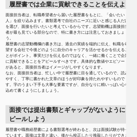
履歴書では企業に貢献できることを伝えよう
面接担当者は、転職希望者から届いた履歴書をもとに、「会いたい
人」を絞り込みます。書類選考で自社のニーズに近いと感じる人だけ
を選び、面接を行いたいと考えているからです。志望動機は面接担当
者が最も見ている部分なので、特に書き方には注意しておきましょ
う。
履歴書の志望動機欄の書き方は、過去の実績を端的に伝え、転職を希
望する会社で今後どのように自分のキャリアを活かせるかを伝えるこ
とがポイント。事実だけを伝えるのではなく、一緒に働くことで企業
に貢献できることをアピールすべきです。具体的な数値やエピソード
があると、面接担当者はイメージがしやすくなります。
なお、面接担当者は、忙しい中で履歴書に目を通しているので、読み
やすく、丁寧に書かれた文章のほうが好印象を持たれやすいもので
す。字のうまい下手も大事な要素ですが、自分なりに精いっぱい心を
込めて書くようにしましょう。
面接では提出書類とギャップがないようにア
ピールしよう
履歴書や職務経歴書による書類選考が終わると、次は面接試験が待っ
ています。面接は文章と違い、後から校正したり推敲したりができま