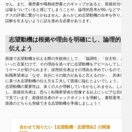
せん。また、履歴書や職務経歴書とのギャップがあると、面接担当者
は嘘をついていると感じてしまうことや、論理的思考が弱いなどマイ
ナスの評価に繋がりかねません。あらかじめ志望動機の台本を作り、
誤解を生まないように話を進める必要があります。
志望動機は根拠や理由を明確にし、論理的に
伝えよう
面接で志望動機を伝える際の失敗例として、「協調性」「自主性」と
いった言葉だけで、その理由を述べずに志望動機をアピールしてしま
うケースが挙げられます。採用担当者はその理由を求めているので、
転職希望者は「なぜ、自分にその能力があると言えるのか」、具体例
に基づき志望動機の伝え方を工夫して面接に臨むとよいでしょう。
志望動機の重要性は、多くの人が理解しているかもしれません。しか
し、面接担当者は、恐らく転職希望者が想像する以上にシビアな目線
で見ています。面接担当者のチェックポイントを理解し、書類選考、
面接のどちらも突破できる志望動機を準備しましょう！
合わせて知りたい【志望動機・志望理由】の関連