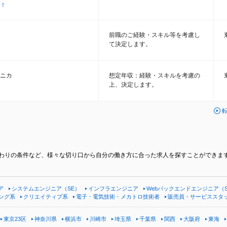
！
前職のご経験・スキル等を考慮し
て決定します。
ニカ
想定年収：経験・スキルを考慮の
上、決定します。
こだわりの条件など、様々な切り口から自分の働き方に合った求人を探すことができま
ア
システムエンジニア（SE）
インフラエンジニア
Webバックエンドエンジニア（
ング系
クリエイティブ系
電子・電気技術・メカトロ技術者
販売員・サービススタ
東京23区
神奈川県
横浜市
川崎市
埼玉県
千葉県
関西
大阪府
東海