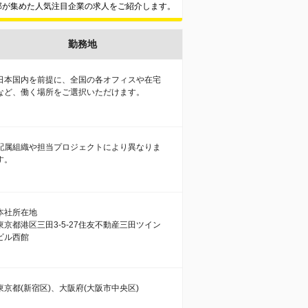
集部が集めた人気注目企業の求人をご紹介します。
勤務地
日本国内を前提に、全国の各オフィスや在宅
など、働く場所をご選択いただけます。
配属組織や担当プロジェクトにより異なりま
す。
本社所在地
東京都港区三田3-5-27住友不動産三田ツイン
ビル西館
東京都(新宿区)、大阪府(大阪市中央区)