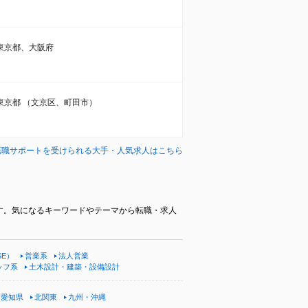
東京都、大阪府
東京都 （文京区、町田市）
転職サポートを受けられる大手・人気求人はこちら
す。気になるキーワードやテーマから転職・求人
SE）
営業系
法人営業
ッフ系
土木設計・建築・設備設計
愛知県
北関東
九州・沖縄