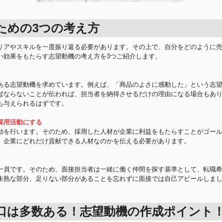
ための3つの考え方
リアやスキルを一度振り返る必要があります。その上で、自分をどのように
い効果をもたらす志望動機の考え方を3つご紹介します。
ある志望動機を求めています。例えば、「商品のよさに感動した」という志
ばならないことが伝われば、担当者を納得させるだけの理由になる場合もあ
も与えられるはずです。
採用活動にする
動を行います。そのため、採用した人材が企業に利益をもたらすことがゴー
、企業にどれだけ貢献できる人材なのかを伝える必要があります。
一員です。そのため、面接担当者は一緒に働く仲間を探す基準として、転職
未熟な部分、足りない部分があることを忘れずに面接では自己アピールしま
口は多数ある！志望動機の作成ポイント