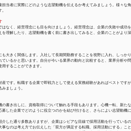
接担当者に実際にどのような志望動機を伝えるか考えてみましょう。様々な
す。
す
ではなく、経営理念にも目を向けましょう。経営理念は、企業の失敗や成功
えを理解したり、志望動機を書く前に書き出してみると、企業のことがより
にも大きく関係します。入社して長期間勤務することを視野に入れ、しっか
れているかと思います。自分が今いる業界の動向と比較すると、業界分析や
使用することができます。
財産です。転職する企業で即戦力として使える実務経験があればベストです
込みましょう。
機の書き出しに、資格取得について触れる手段もあります。心機一転、新た
応募した企業でどのように役立つのかを結び付けると、さらによい志望動機
紹介した通り多数ありますが、企業はシビアな目線で採用活動を行っている
大事なのは考え方でお伝えした「双方が満足する転職、採用活動にする」こ