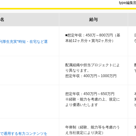
type編
名
給与
■想定年収：450万～800万円（基
本給12ヶ月分＋賞与2ヶ月分）
福利厚生充実*時短・在宅など選
配属組織や担当プロジェクトによ
り異なります。
想定年収：400万円～1000万円
想定年収：450万円～650万円
※経験・能力を考慮の上、規定に
より優遇いたします
年俸制（経験、能力等を考慮のう
え当社規定により決定）
で通用する有力コンテンツを