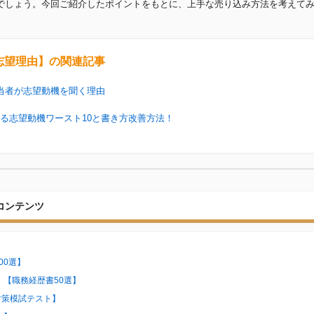
でしょう。今回ご紹介したポイントをもとに、上手な売り込み方法を考えて
志望理由】の関連記事
当者が志望動機を聞く理由
ちる志望動機ワースト10と書き方改善方法！
コンテンツ
00選】
【職務経歴書50選】
料対策模試テスト】