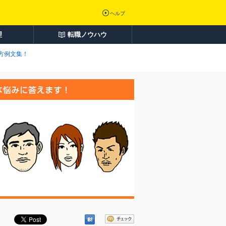
ヘルプ
理
転職ノウハウ
方例文集！