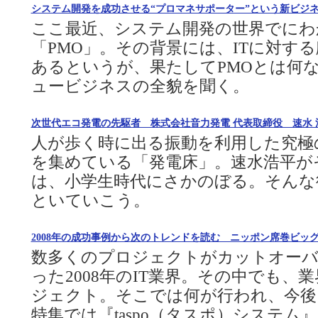
システム開発を成功させる“プロマネサポーター”という新ビジネ
ここ最近、システム開発の世界でにわ
「PMO」。その背景には、ITに対す
あるというが、果たしてPMOとは何
ュービジネスの全貌を聞く。
次世代エコ発電の先駆者 株式会社音力発電 代表取締役 速水 
人が歩く時に出る振動を利用した究極
を集めている「発電床」。速水浩平が
は、小学生時代にさかのぼる。そんな
といていこう。
2008年の成功事例から次のトレンドを読む ニッポン席巻ビッ
数多くのプロジェクトがカットオーバ
った2008年のIT業界。その中でも
ジェクト。そこでは何が行われ、今後
特集では『taspo（タスポ）システム』『G