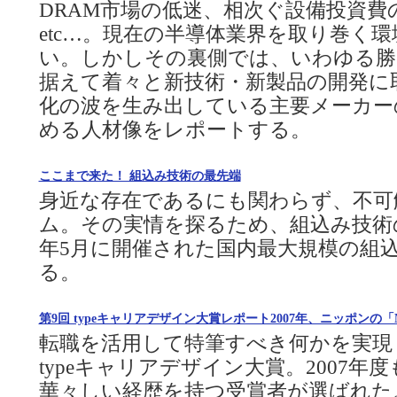
DRAM市場の低迷、相次ぐ設備投資費
etc…。現在の半導体業界を取り巻く
い。しかしその裏側では、いわゆる勝
据えて着々と新技術・新製品の開発に
化の波を生み出している主要メーカー
める人材像をレポートする。
ここまで来た！ 組込み技術の最先端
身近な存在であるにも関わらず、不可
ム。その実情を探るため、組込み技術の
年5月に開催された国内最大規模の組
る。
第9回 typeキャリアデザイン大賞レポート2007年、ニッポンの
転職を活用して特筆すべき何かを実現
typeキャリアデザイン大賞。2007
華々しい経歴を持つ受賞者が選ばれた