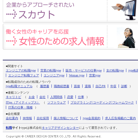
■関連サイト
エンジニアの転職type
営業の転職type
販売・サービスの仕事type
女の転職type
typ
エンジニア転職フェア
エンジニアtype
Woman type
営業type
■転職成功のための転職ノウハウ
type転職マニュアル
（
履歴書
職務経歴書
面接
退職
自己PR
年収
診断
）
■連載コンテンツ
キャリトピ
（
お金
会社
人間関係
恋愛
仕事
）
ITips（アイティップス）
（
ソフトウェア
プログラミング/コーディング/フレームワーク
IT系の仕事・職種
）
■会社概要
会社案内
IR情報
自社採用
個人情報について
type会員規約
求人広告掲載のご案内
転職
サイト
typeは株式会社
キャリアデザインセンター
によって運営されています。