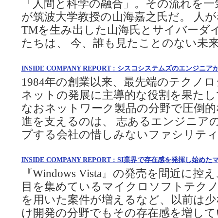
「人間と科学の融合」。その流れを一
が筑波大学教授の山海嘉之氏だ。 人が
TMを生み出した山海氏とサイバーダイン
たちは、 今、誰も見たことのない未
INSIDE COMPANY REPORT : シスコシステムズのエン
1984年の創業以来、最先端のテクノ
ネットの発展に主導的な役割を果たし
なおネットワーク製品の分野で圧倒的
進を支えるのは、 志あるエンジニア
プする会社の惜しみないファシリテ
INSIDE COMPANY REPORT : SI業界で存在感を発揮し
『Windows Vista』の発売を間近
目を集めているマイクロソフトテクノロ
を用いた案件が増えるなど、以前は少
け開発の分野でもその存在感を増して