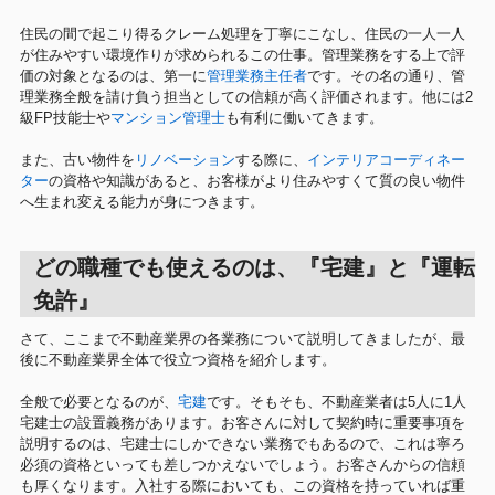
住民の間で起こり得るクレーム処理を丁寧にこなし、住民の一人一人
が住みやすい環境作りが求められるこの仕事。管理業務をする上で評
価の対象となるのは、第一に
管理業務主任者
です。その名の通り、管
理業務全般を請け負う担当としての信頼が高く評価されます。他には2
級FP技能士や
マンション管理士
も有利に働いてきます。
また、古い物件を
リノベーション
する際に、
インテリアコーディネー
ター
の資格や知識があると、お客様がより住みやすくて質の良い物件
へ生まれ変える能力が身につきます。
どの職種でも使えるのは、『宅建』と『運転
免許』
さて、ここまで不動産業界の各業務について説明してきましたが、最
後に不動産業界全体で役立つ資格を紹介します。
全般で必要となるのが、
宅建
です。そもそも、不動産業者は5人に1人
宅建士の設置義務があります。お客さんに対して契約時に重要事項を
説明するのは、宅建士にしかできない業務でもあるので、これは寧ろ
必須の資格といっても差しつかえないでしょう。お客さんからの信頼
も厚くなります。入社する際においても、この資格を持っていれば重