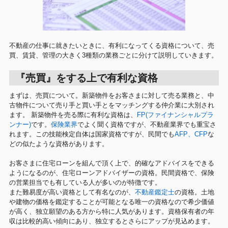
不動産の仕事に就きたいときに、有利になってくる資格について、売
買、賃貸、管理の大きく3種類の業務ごとに分けて説明していきます。
『売買』をする上で有利な資格
まずは、売買について。新築物件をお客さまに対して売る業務と、中
古物件について売り手と買い手とをマッチングする仲介業に大別され
ます。 新築物件を売る際に有利な資格は、
FP(ファイナンシャルプラ
ンナー)
です。
保険業界
でよく聞く資格ですが、不動産業界でも重宝さ
れます。この技能検定自体は国家資格ですが、民間でも
AFP、CFP
な
どの似たような資格があります。
お客さまに住宅ローンを組んで頂く上で、的確なアドバイスをできる
ようになるのが、住宅ローンアドバイザーの資格。民間資格で、保険
の営業担当でも有している人が多いのが特徴です。
また難易度が高い資格として有名なのが、
不動産鑑定士
の資格。土地
や建物の価格を鑑定することが可能となる唯一の資格なので希少価値
が高く、独立願望のある方から特に人気があります。資格保有者の年
収は比較的高い傾向にあり、独立するとさらにアップが見込めます。