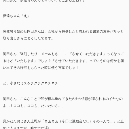
岡田さん「伊達ちゃんってそういうとこあるよね！」
伊達ちゃん「え」
突然怒り始めた岡田さんは、会社から持参したと思われる書類の束をバサッと
取り出しさらにまくしたてます。
岡田さん「遅刻したり…メールもさ…ここ『させていただきます』ってなって
るけど『いたします』でしょ？『させていただきます』っていうのは何かを願
い出てその許可をもらった時に使う言葉でしょ！」
と、小さなミスをチクチクネチネチ…
岡田さん「こんなことで私が積み重ねてきたA社の信頼が壊されるのイヤなの
よ…！ココも、ココも、だいたいさ…」
見かねたおじさん上司が「まぁまぁ（今日は激励会だし）そのへんで…」と止
めに入りますが、時すでに遅し。