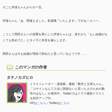
そこに伊達ちゃんからの一言。
伊達ちゃん「あ、間違えました。私退職『いたします』ですね！エヘヘ」
こうして岡田さんへの逆襲を果たした伊達ちゃんは、道すがら「もし結婚がな
くても辞めてた」とタイ子に本音を漏らします。
岡田さんは今も結婚が理由で辞めたと思っているようです……
このマンガの作者
タテノカズヒロ
イラストレーター・漫画家。書籍『数学と文系ちゃん』
『コサインなんて人生に関係ないと思った人のための数
学のはなし』が発売中。Twitterではドラマ感想イラスト
を好評アップ中。
HPは
こちら
／Twitterは
こちら