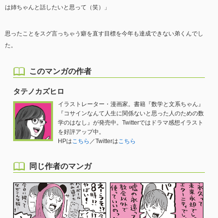
は姉ちゃんと話したいと思って（笑）」
思ったことをスグ言っちゃう癖を直す目標を今年も達成できない弟くんでし
た。
このマンガの作者
タテノカズヒロ
イラストレーター・漫画家。書籍『数学と文系ちゃん』
『コサインなんて人生に関係ないと思った人のための数
学のはなし』が発売中。Twitterではドラマ感想イラスト
を好評アップ中。
HPは
こちら
／Twitterは
こちら
同じ作者のマンガ