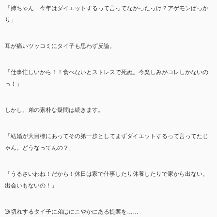
「姉ちゃん…今年はダイエットするって言ってなかったっけ？アゲモンばっか
り」
耳が痛いツッコミにタイ子も思わず反論。
「仕事忙しいから！！食べないとストレスで死ぬ。今楽しみがコレしかないの
っ！」
しかし、弟の素朴な疑問は続きます。
「結婚が大目標にあってその第一歩としてまずダイエットするって言ってたじ
ゃん。どうなってんの？」
「うるさいわね！だから！休日は家で仕事したり休養したりで家から出ない。
出会いもないの！」
逆切れするタイ子に弟はにこやかにある提案を……