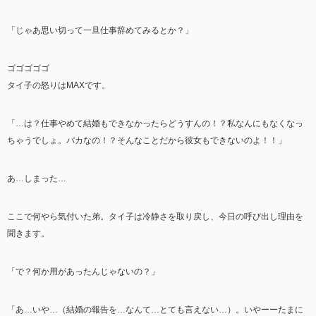
「じゃあ思い切って一旦仕事辞めてみるとか？」
ゴゴゴゴゴ
タイ子の怒りはMAXです。
「…は？仕事やめて結婚もできなかったらどうすんの！？私なんにもなくなっ
ちゃうでしょ。バカなの！？そんなことだから彼女もできないのよ！！」
あ…しまった…
ここで何やら気付いた弟。タイ子は冷静さを取り戻し、今日の呼び出し理由を
聞きます。
「で？何か用があったんじゃないの？」
「あ…いや…（結婚の報告を…なんて…とても言えない…）。いやーーたまに