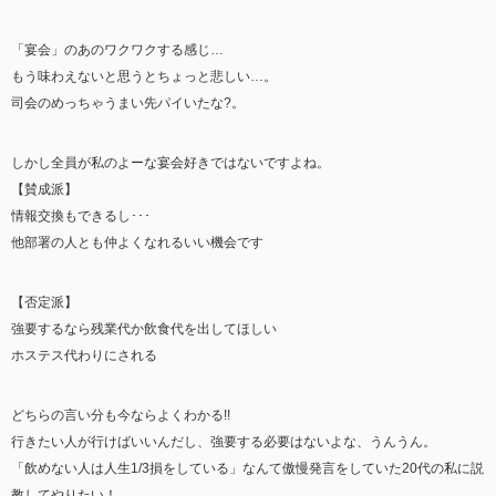
「宴会」のあのワクワクする感じ…
もう味わえないと思うとちょっと悲しい…。
司会のめっちゃうまい先パイいたな?。
しかし全員が私のよーな宴会好きではないですよね。
【賛成派】
情報交換もできるし･･･
他部署の人とも仲よくなれるいい機会です
【否定派】
強要するなら残業代か飲食代を出してほしい
ホステス代わりにされる
どちらの言い分も今ならよくわかる!!
行きたい人が行けばいいんだし、強要する必要はないよな、うんうん。
「飲めない人は人生1/3損をしている」なんて傲慢発言をしていた20代の私に説
教してやりたい！