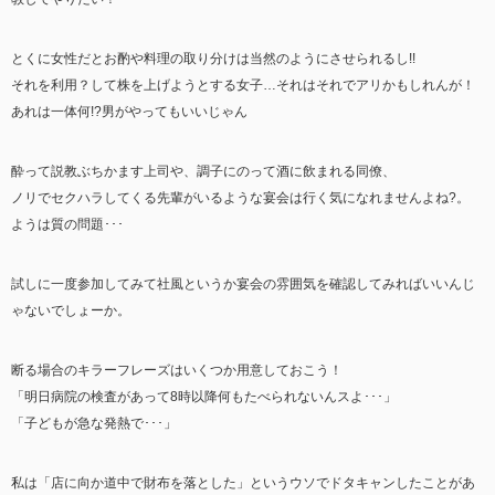
とくに女性だとお酌や料理の取り分けは当然のようにさせられるし!!
それを利用？して株を上げようとする女子…それはそれでアリかもしれんが！
あれは一体何!?男がやってもいいじゃん
酔って説教ぶちかます上司や、調子にのって酒に飲まれる同僚、
ノリでセクハラしてくる先輩がいるような宴会は行く気になれませんよね?。
ようは質の問題･･･
試しに一度参加してみて社風というか宴会の雰囲気を確認してみればいいんじ
ゃないでしょーか。
断る場合のキラーフレーズはいくつか用意しておこう！
「明日病院の検査があって8時以降何もたべられないんスよ･･･」
「子どもが急な発熱で･･･」
私は「店に向か道中で財布を落とした」というウソでドタキャンしたことがあ