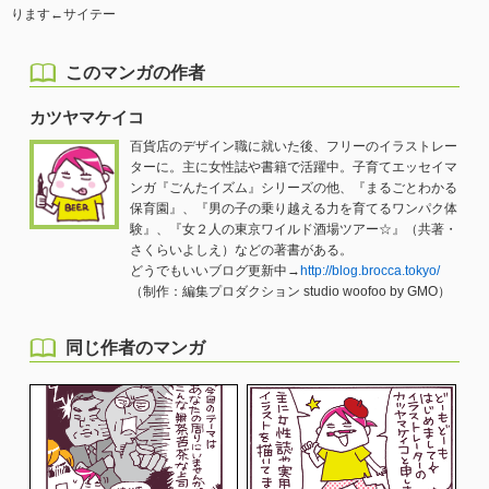
ります←サイテー
このマンガの作者
カツヤマケイコ
百貨店のデザイン職に就いた後、フリーのイラストレー
ターに。主に女性誌や書籍で活躍中。子育てエッセイマ
ンガ『ごんたイズム』シリーズの他、『まるごとわかる
保育園』、『男の子の乗り越える力を育てるワンパク体
験』、『女２人の東京ワイルド酒場ツアー☆』（共著・
さくらいよしえ）などの著書がある。
どうでもいいブログ更新中→
http://blog.brocca.tokyo/
（制作：編集プロダクション studio woofoo by GMO）
同じ作者のマンガ