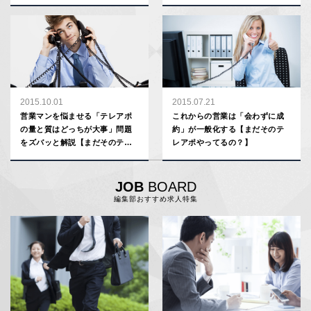
2015.10.01
2015.07.21
営業マンを悩ませる「テレアポ
これからの営業は「会わずに成
の量と質はどっちが大事」問題
約」が一般化する【まだそのテ
をズバッと解説【まだそのテレ
レアポやってるの？】
アポやってるの？】
JOB
BOARD
編集部おすすめ求人特集