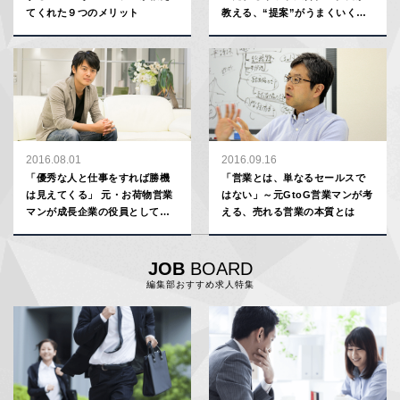
てくれた９つのメリット
教える、“提案”がうまくいく４
つのポイント
2016.08.01
2016.09.16
「優秀な人と仕事をすれば勝機
「営業とは、単なるセールスで
は見えてくる」 元・お荷物営業
はない」～元GtoG営業マンが考
マンが成長企業の役員として活
える、売れる営業の本質とは
躍している理由
JOB
BOARD
編集部おすすめ求人特集