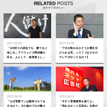
RELATED
POSTS
あわせて読みたい
2017.02.06
2015.03.06
「100対０の試合でも、勝てると
「アポが取れるかどうか聞き分
信じる」アドウェイズ岡村陽久
けられる耳」って？【まだその
氏を、人として、経営者とし
テレアポやってるの？】
て、大きく成長させた３冊【連
載：トップ営業マンの本棚】
2015.06.29
2015.04.01
「なぜ営業マンは接待ゴルフを
「今すぐ営業資料を捨てよ」
するの？」その道のプロが教え
『売れるネット広告社』社長が