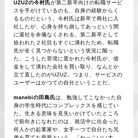
UZUZの今村氏
が第二新卒向けの転職サービ
スを手がけているのも、自身の経験からく
るものだという。今村氏は新卒で商社に入
社したが、心身を持ち崩してあっという間
に退社を余儀なくされる。第二新卒として
拾われた２社目もすぐに潰れたため、転職
先が全く見つからないという状況に陥っ
た。こうした苦境に置かれた今村氏が、借
金をして潰れた会社を買い取り、なんとか
立て直したのがUZUZ。つまり、サービスの
ユーザーはかつての自分ということだ。
manebiの田島氏
は、勉強してこなかった自
身の学生時代にコンプレックスを感じてい
た。生きる意味を見失いかけていたところ
で前向きになれたのは、就活中に出会った
何人かの起業家や、女手一つで自分たち兄
弟を育てた母親という、「かっこいい大