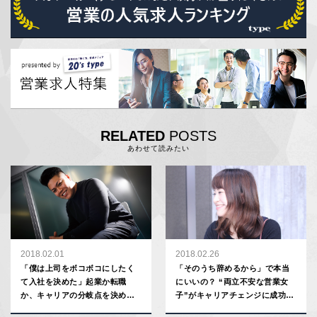
RELATED
POSTS
あわせて読みたい
2018.02.01
2018.02.26
「僕は上司をボコボコにしたく
「そのうち辞めるから」で本当
て入社を決めた」起業か転職
にいいの？ “両立不安な営業女
か、キャリアの分岐点を決める
子”がキャリアチェンジに成功し
たった１つの法則／芦名勇舗
た理由／Retty株式会社 小山由