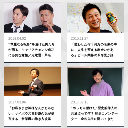
香理さん
2018.04.02
2015.11.27
“華麗なる転身”を遂げた男たち
「交わした何千何万の名刺の中
が語る、キャリアチェンジ成功
に、人生を変える出会いがあ
に必要な覚悟／元電通・芦名勇
る」ビール業界の革命児が語る
舗×元Ｊリーガー・嵜本晋輔
営業職のオイシさ
2017.03.06
2017.07.10
「お客さまは神様なんかじゃな
‟めっちゃ儲けた”歴史的偉人の
い」サイボウズ青野慶久氏が提
共通点って何？ 歴史コメンテー
言する、営業職の働き方改革
ター・金谷先生に聞いてきた