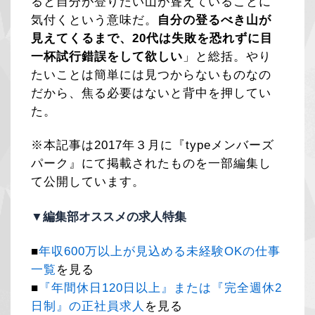
ると自分が登りたい山が聳えていることに
気付くという意味だ。
自分の登るべき山が
見えてくるまで、20代は失敗を恐れずに目
一杯試行錯誤をして欲しい
」と総括。やり
たいことは簡単には見つからないものなの
だから、焦る必要はないと背中を押してい
た。
※本記事は2017年３月に『typeメンバーズ
パーク』にて掲載されたものを一部編集し
て公開しています。
▼編集部オススメの求人特集
■
年収600万以上が見込める未経験OKの仕事
一覧
を見る
■
『年間休日120日以上』または『完全週休2
日制』の正社員求人
を見る