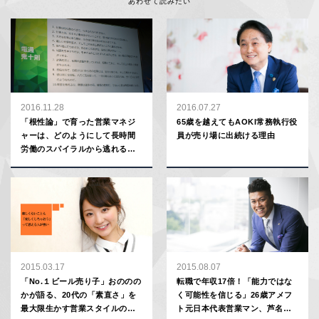
あわせて読みたい
2016.11.28
2016.07.27
「根性論」で育った営業マネジ
65歳を越えてもAOKI常務執行役
ャーは、どのようにして長時間
員が売り場に出続ける理由
労働のスパイラルから逃れるべ
きか【サイボウズの考え】
2015.03.17
2015.08.07
「No.１ビール売り子」おののの
転職で年収17倍！「能力ではな
かが語る、20代の「素直さ」を
く可能性を信じる」26歳アメフ
最大限生かす営業スタイルのす
ト元日本代表営業マン、芦名佑