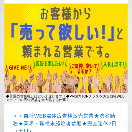
◆普通の営業職とはだいぶ違います！◆PV国内TOPクラスを誇る自社WEB
メディアの広告収益を最大化する仕事！
＞＞自社WEB媒体広告枠販売営業★渋谷勤
務★業界・職種未経験者歓迎★完全週休2日
（土日）