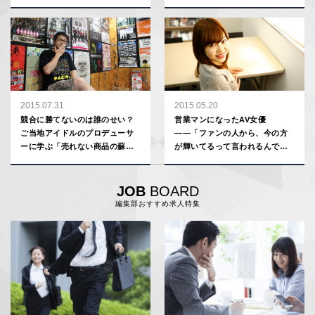
すめ
介の仕事哲学
2015.07.31
2015.05.20
競合に勝てないのは誰のせい？
営業マンになったAV女優
ご当地アイドルのプロデューサ
――「ファンの人から、今の方
ーに学ぶ「売れない商品の蘇ら
が輝いてるって言われるんで
せ方」
す」
JOB
BOARD
編集部おすすめ求人特集