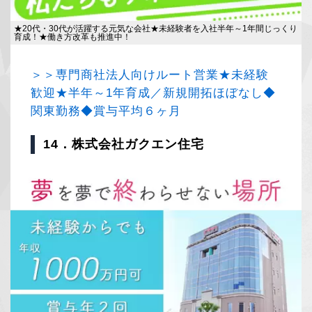
★20代・30代が活躍する元気な会社★未経験者を入社半年～1年間じっくり
育成！★働き方改革も推進中！
＞＞専門商社法人向けルート営業★未経験
歓迎★半年～1年育成／新規開拓ほぼなし◆
関東勤務◆賞与平均６ヶ月
14．株式会社ガクエン住宅