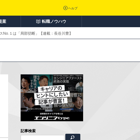
ヘルプ
提案
転職ノウハウ
スNo.１は「局部切断」【連載：長谷川豊】
記事検索