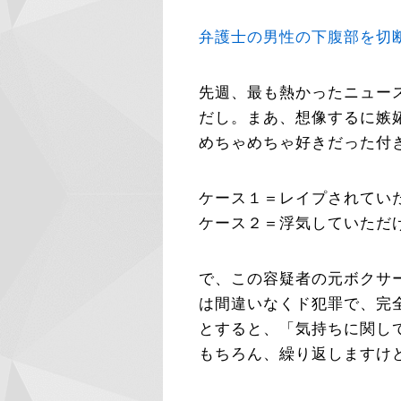
弁護士の男性の下腹部を切
先週、最も熱かったニュー
だし。まあ、想像するに嫉
めちゃめちゃ好きだった付
ケース１＝レイプされてい
ケース２＝浮気していただ
で、この容疑者の元ボクサ
は間違いなくド犯罪で、完
とすると、「気持ちに関し
もちろん、繰り返しますけ