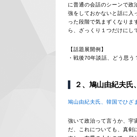
に普通の会話のシーンで政
強をしておかないと話に入
った段階で気まずくなりま
ら、ざっくり１つだけにし
【話題展開例】
・戦後70年談話、どう思う
２、鳩山由紀夫氏
鳩山由紀夫氏、韓国でひざ
強いて政治って言うか、宇
だ、これについても、真剣