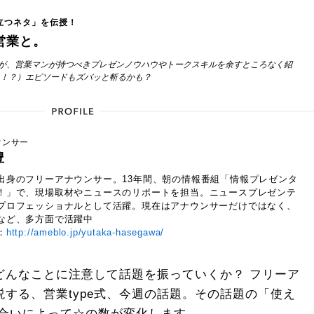
立つネタ」を伝授！
営業と。
が、営業マンが持つべきプレゼンノウハウやトークスキルを余すところなく紹
上！？）エピソードもズバッと斬るかも？
ウンサー
豊
出身のフリーアナウンサー。13年間、朝の情報番組「情報プレゼンタ
！」で、現場取材やニュースのリポートを担当。ニュースプレゼンテ
プロフェッショナルとして活躍。現在はアナウンサーだけではなく、
など、多方面で活躍中
：
http://ameblo.jp/yutaka-hasegawa/
どんなことに注意して話題を振っていくか？ フリーア
する、営業type式、今週の話題。その話題の「使え
度合いによって☆の数が変化します。