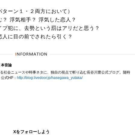
パターン１・２両方において）
？ 浮気相手？ 浮気した恋人？
イプ犯に、去勢という罰はアリだと思う？
恋人に目の前でされたら引く？
 本音論
る社会ニュースや時事ネタに、独自の視点で斬り込む長谷川豊公式ブログ。随時
 公式HP：
http://blog.livedoor.jp/hasegawa_yutaka/
Xをフォローしよう