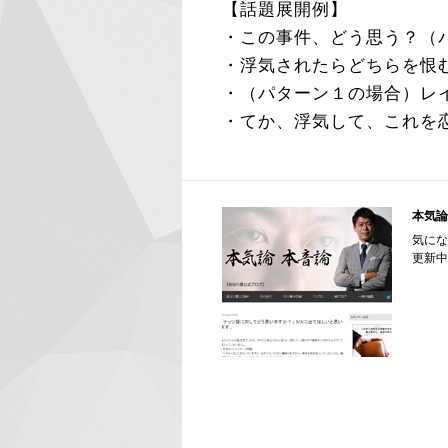
【話題展開例】
・この事件、どう思う？（
・浮気されたらどちらを恨む
・（パターン１の場合）レ
・てか、浮気して、これを
本気論
気にな
更新中