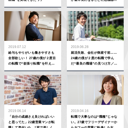
あった」
2019.07.12
2019.06.28
給与もやりがいも働きやすさも
就活失敗、会社が倒産寸前……
全部欲しい！ 27歳の僕が２度目
24歳の僕が２度の転職で学ん
の転職で“欲張り転職”を叶えら
だ“最良の職場”の見つけ方／オ
れたワケ
フィスR&M 佐々木勝拳さん
2019.06.14
2019.04.16
「自分の成績さえ良ければいい
転職で大事なのは“職種”じゃな
と思ってた」22歳営業マンが転
い。27歳でフリーデザイナーか
職して気付いた、“皆で楽しく働
らヤフーの営業に転身した女性