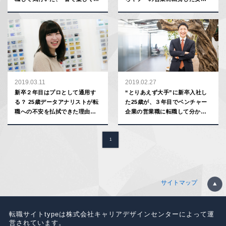
く”がもたらす効能
が気付いた仕事の軸
2019.03.11
2019.02.27
新卒２年目はプロとして通用す
“とりあえず大手”に新卒入社し
る？ 25歳データアナリストが転
た25歳が、３年目でベンチャー
職への不安を払拭できた理由／
企業の営業職に転職して分かっ
クレディセゾン
たこと
1
サイトマップ
転職サイトtypeは株式会社キャリアデザインセンターによって運
営されています。