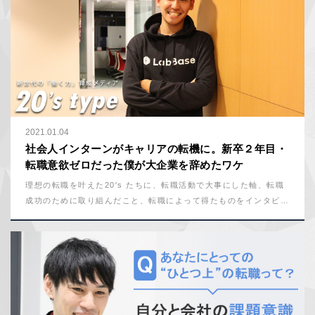
2021.01.04
社会人インターンがキャリアの転機に。新卒２年目・
転職意欲ゼロだった僕が大企業を辞めたワケ
理想の転職を叶えた20's たちに、転職活動で大事にした軸、転職
成功のために取り組んだこと、転職によって得たものをインタビュ
ー。今回登場するのは、株式会社POLの遠藤魁さん（25歳）。現
在POLの採用強化や、社内環境づくりに携わっている遠藤さんは、
もともと新卒でリクルートキャリアに入社。新卒採用業務や、新規
開拓営業を経験し、順調な社会人生活を送っていた。そんな彼はな
ぜ、業界大手の企業を辞めて、当時社員数20名にも満たないPOL
に飛び込んだのか？ 「今が最高に楽しい」と笑う遠藤さんの“ひと
つ上の転職”について聞いてみた。