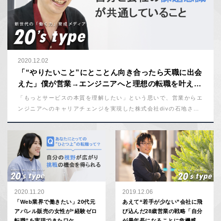
2020.12.02
「“やりたいこと”にとことん向き合ったら天職に出会
えた」僕が営業→エンジニアへと理想の転職を叶えた
ワケ
「もっとサービスの本質を理解したい」という思いで、営業からエ
ンジニアへのキャリアチェンジを実現した株式会社divの石地さ
ん。「“やりたい軸”をぶらさなかった」という彼の転職活動を、詳
しく聞いてみた。
2020.11.20
2019.12.06
「Web業界で働きたい」20代元
あえて“若手が少ない”会社に飛
アパレル販売の女性が“経験ゼロ
び込んだ28歳営業の戦略「自分
転職”を実現できたワケ
が最年長になることに危機感が