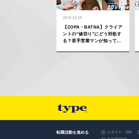
2019.10.16
【ZOPA・BATNA】クライア
ントの“値切り”にどう対処す
る？若手営業マンが知ってお
きたい“価格交渉”のフレーム
ワーク
転職活動を進める
スカウト・DM