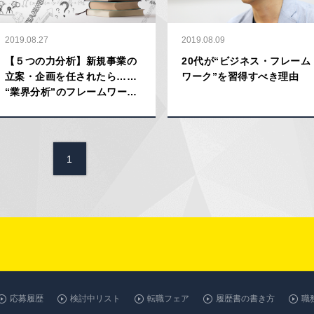
2019.08.27
2019.08.09
【５つの力分析】新規事業の
20代が“ビジネス・フレーム
立案・企画を任されたら……
ワーク”を習得すべき理由
“業界分析”のフレームワーク
を効果的に使おう！
1
応募履歴
検討中リスト
転職フェア
履歴書の書き方
職