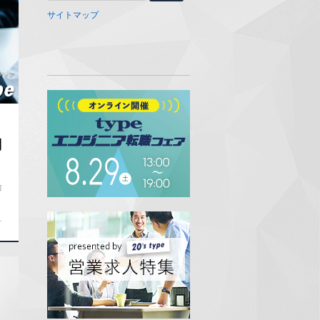
サイトマップ
問
業
ク
前
ビ