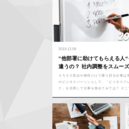
2019.12.09
‟他部署に助けてもらえる人”
違うの？ 社内調整をスムー
「バリューチェーン」３つの
そろそろ気合や根性だけで乗り切る仕事は卒
のビジネスパーソンとして、「ビジネスフ
ク」を活用して仕事を進めてみては？ そこ
ス経営大学院で講師を務める鳥潟幸志さん
ネスフレームワークの概要と利用シーンを