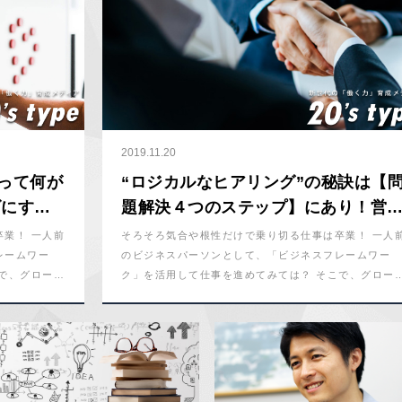
2019.11.20
って何が
“ロジカルなヒアリング”の秘訣は【
ズにする
題解決４つのステップ】にあり！営
ステップ
マンが覚えておくべきフレームワー
業！ 一人前
そろそろ気合や根性だけで乗り切る仕事は卒業！ 一人
レームワー
のビジネスパーソンとして、「ビジネスフレームワー
で、グロービ
ク」を活用して仕事を進めてみては？ そこで、グロー
が、各種ビジ
ス経営大学院で講師を務める鳥潟幸志さんが、各種ビジ
解説する！
ネスフレームワークの概要と利用シーンを解説する！