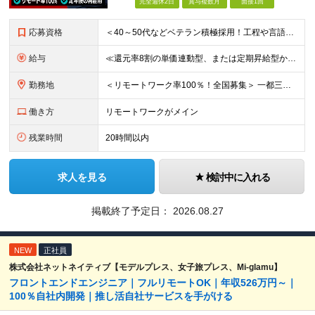
完全週休2日
賞与複数月
面接1回
応募資格
＜40～50代などベテラン積極採用！工程や言語、経験年数不問＞ □システム開発の実務経験をお持ちの方(工程や言語、経験年数、マネジメント経験などは一切問いません) □学歴不問 □転職回数不問
給与
≪還元率8割の単価連動型、または定期昇給型から選べます！≫ ■単価連動型 月給40万円以上＋一時金＋各種手当 ★参画する案件の単価に応じて月給額を決定します(還元率8割) ★昇給随時(案件単価が上が
勤務地
＜リモートワーク率100％！全国募集＞ 一都三県・名古屋・大阪を中心とした、全国の各プロジェクト先へ配属 ★あなたの希望を考慮して決定します ★在宅勤務×出勤のハイブリッドワーク！フルリモートワーク
働き方
リモートワークがメイン
残業時間
20時間以内
求人を見る
検討中に入れる
掲載終了予定日：
2026.08.27
NEW
正社員
株式会社ネットネイティブ【モデルプレス、女子旅プレス、Mi-glamu】
フロントエンドエンジニア｜フルリモートOK｜年収526万円～｜
100％自社内開発｜推し活自社サービスを手がける