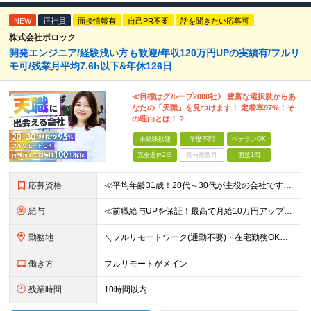
NEW
正社員
面接情報有
自己PR不要
話を聞きたい応募可
株式会社ポロック
開発エンジニア/経験浅い方も歓迎/年収120万円UPの実績有/フルリ
モ可/残業月平均7.6h以下&年休126日
≪目標はグループ2000社》 豊富な選択肢からあ
なたの「天職」を見つけます！ 定着率97%！そ
の理由とは！？
未経験歓迎
学歴不問
ベテランOK
完全週休2日
賞与複数月
面接1回
応募資格
≪平均年齢31歳！20代～30代が主役の会社です！≫ ■システム開発の実務経験をお持ちの方(言語、年数、フェーズ不問) ■学歴・経験不問 ★面接では当社でどんなキャリアが描けるのか、あなたの希望をど
給与
≪前職給与UPを保証！最高で月給10万円アップも可能！≫ 月給35万円～70万円＋各種手当 ※経験・スキルに応じて決定いたします ※試用期間（6ヶ月）あり、期間中の給与・待遇に差異はありません ★
勤務地
＼フルリモートワーク(通勤不要)・在宅勤務OK／ ★各プロジェクト先／完全在宅案件有 ※基本的に転勤はありません ★オフィス内完全禁煙（喫煙スペースは別途有）※現場によります ＝＝＝＝＝ 【大阪本
働き方
フルリモートがメイン
残業時間
10時間以内