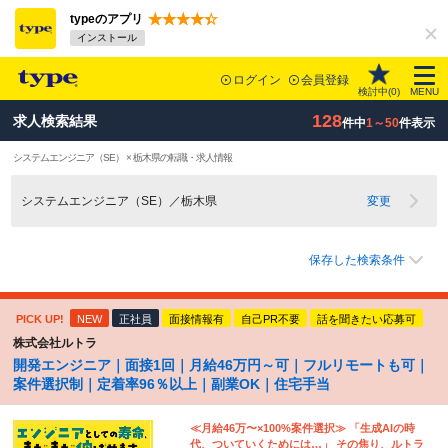
typeのアプリ
インストール
ログイン
会員登録
検討中(
0
)
MENU
128
求人検索結果
件中
1～50
件表示
システムエンジニア（SE） × 栃木県の転職・求人情報
システムエンジニア（SE）／栃木県
変更
保存した検索条件
PICK UP!
NEW
正社員
面接情報有
自己PR不要
話を聞きたい応募可
株式会社ルトラ
開発エンジニア｜面接1回｜月給46万円～可｜フルリモートも可｜
案件選択制｜定着率96％以上｜副業OK｜住宅手当
≪月給46万〜×100%案件選択≫ 「生成AIの時
代、ついていくためには…」 その焦り、ルトラ