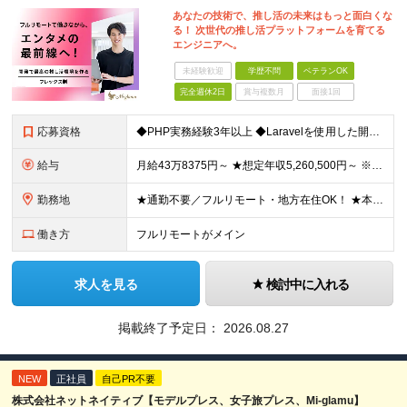
あなたの技術で、推し活の未来はもっと面白くな
る！ 次世代の推し活プラットフォームを育てる
エンジニアへ。
未経験歓迎
学歴不問
ベテランOK
完全週休2日
賞与複数月
面接1回
応募資格
◆PHP実務経験3年以上 ◆Laravelを使用した開発経験3年以上 ※学歴不問 ＼こんな方にピッタリです／ ・主体的にキャッチアップし、自分で調べて業務を進められる方 ・わからないことは積極的に質
給与
月給43万8375円～ ★想定年収5,260,500円～ ※経験・能力等により決定します ※月給には手当(一律)・固定残業（104,375円～/40時間）を含む。超過分は別途支給します ※試用期間（
勤務地
★通勤不要／フルリモート・地方在住OK！ ★本社は目黒駅最寄り ■本社 東京都品川区上大崎3-14-12 井雅ビル5階 （変更の範囲）なし
働き方
フルリモートがメイン
求人を見る
検討中に入れる
掲載終了予定日：
2026.08.27
NEW
正社員
自己PR不要
株式会社ネットネイティブ【モデルプレス、女子旅プレス、Mi-glamu】