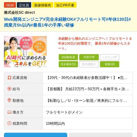
NEW
正社員
面接情報有
自己PR不要
株式会社SC direct
Web開発エンジニア#完全未経験OK#フルリモート可#年休130日#
残業月5h以内#最長1年の手厚い研修
未経験から憧れのエンジニアへ！フルリモート＆
年休130日の好環境で、 最長1年の研修からスタ
ート。
未経験歓迎
学歴不問
ベテランOK
完全週休2日
賞与複数月
面接1回
応募資格
【20代・30代の未経験者が多数活躍中！】 ●完全未経験、第二新卒、既卒、フリーターの方大歓迎！ ●学歴・職歴・転職回数・ブランク一切不問 ※34歳までの方（若年層の長期キャリア形成を図るため） ★
給与
【首都圏】 月給23万円～50万円＋各種手当＋決算賞与 【大阪】 月給22万円～50万円＋各種手当＋決算賞与 【愛知】 月給21.5万円～50万円＋各種手当＋決算賞与 【福岡・宮城】 月給20万
勤務地
【転勤なし／U・Iターン歓迎／将来的にフルリモートOK】 本社（新宿区）、大阪支店、名古屋支店または東京都・神奈川県・千葉県・埼玉県・愛知県・大阪府・福岡県をはじめ、全国のプロジェクト先 ※ご希望を
働き方
フルリモートがメイン
残業時間
10時間以内