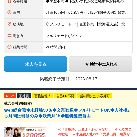
応募資格
◆学歴不問 ◆下記いずれかのご経験をお持ちの方 ・Webアプリケーション開発の実務経験（目安：7年以上） ・要件定義・基本設計など、上流工程の経験（目安：3年以上） ・Pythonでの開発経験（目安：
給与
月給40万円～61.8万円 ※月20時間分の固定残業代（58,000円～）を含む。超過時間分を別途支給 ※年齢、経験、スキル、前職給与などを考慮のうえ、決定いたします。 ※試用期間6ヶ月あり。期間中
勤務地
◇フルリモートOK│全国募集 【北海道支店】 北海道札幌市中央区南一条西2丁目5番地 ※(変更の範囲)上記を除く当社関連勤務地 ※通勤不要
働き方
フルリモートがメイン
残業時間
20時間以内
求人を見る
検討中に入れる
掲載終了予定日：
2026.08.17
NEW
正社員
面接情報有
自己PR不要
話を聞きたい応募可
株式会社Widsley
Web総合職◆未経験99％◆文系歓迎◆フルリモートOK◆入社後2
ヵ月間は研修のみ◆残業月3h◆服装髪型自由
≪「IT用語、正直よくわからない…」そんな方こ
そ歓迎！≫ 未経験入社99%！文系出身、知識ゼ