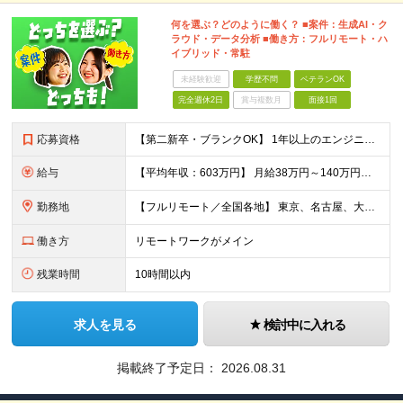
何を選ぶ？どのように働く？ ■案件：生成AI・ク
ラウド・データ分析 ■働き方：フルリモート・ハ
イブリッド・常駐
未経験歓迎
学歴不問
ベテランOK
完全週休2日
賞与複数月
面接1回
応募資格
【第二新卒・ブランクOK】 1年以上のエンジニア経験がある方(開発・インフラ・工程・言語一切不問） 文理・学歴不問 【三上さんの事例】 転職前 AWS案件を希望していましたが、資格や評価軸が不明確で
給与
【平均年収：603万円】 月給38万円～140万円＋諸手当（経験者） 【平均年収603万円】 ※案件の契約内容や昇給額などはすべて開示します。 ※経験や能力を考慮し決定します。 ※月給には固定残業
勤務地
【フルリモート／全国各地】 東京、名古屋、大阪、福岡を中心とした全国のプロジェクトにアサイン。 ※プロジェクトは完全選択制です。 ※フルリモート、ハイブリッド型、常駐案件から自由に選択可能です。 ※転
働き方
リモートワークがメイン
残業時間
10時間以内
求人を見る
検討中に入れる
掲載終了予定日：
2026.08.31