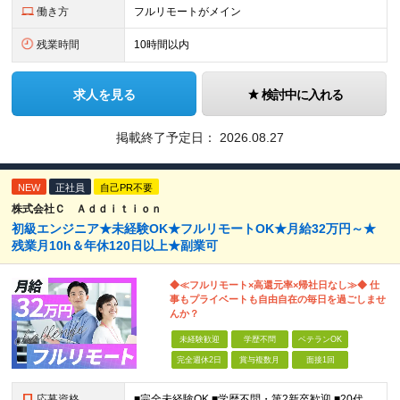
働き方
フルリモートがメイン
残業時間
10時間以内
求人を見る
検討中に入れる
掲載終了予定日：
2026.08.27
NEW
正社員
自己PR不要
株式会社Ｃ Ａｄｄｉｔｉｏｎ
初級エンジニア★未経験OK★フルリモートOK★月給32万円～★
残業月10h＆年休120日以上★副業可
◆≪フルリモート×高還元率×帰社日なし≫◆ 仕
事もプライベートも自由自在の毎日を過ごしませ
んか？
未経験歓迎
学歴不問
ベテランOK
完全週休2日
賞与複数月
面接1回
応募資格
■完全未経験OK ■学歴不問・第2新卒歓迎 ■20代～30代まで活躍中 経験よりも“目標があるか”を面接では見ています！ 「ITスキルを身につけて安定したキャリアを歩みたい」 「推し活のために収入U