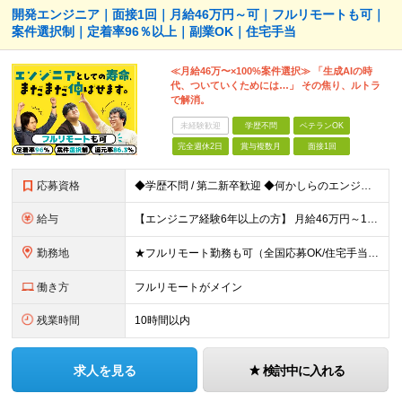
開発エンジニア｜面接1回｜月給46万円～可｜フルリモートも可｜
案件選択制｜定着率96％以上｜副業OK｜住宅手当
≪月給46万〜×100%案件選択≫ 「生成AIの時
代、ついていくためには…」 その焦り、ルトラ
で解消。
未経験歓迎
学歴不問
ベテランOK
完全週休2日
賞与複数月
面接1回
応募資格
◆学歴不問 / 第二新卒歓迎 ◆何かしらのエンジニア経験をお持ちの方 （言語・期間・フェーズ不問） 経験浅めの方も遠慮なくご応募ください！ ■入社前Q＆A ────── ◎実力に見合った報酬が手に
給与
【エンジニア経験6年以上の方】 月給46万円～100万円（固定残業代含む） ※上記月給には月30時間分の固定残業代（月8万7,400円～月19万円）を含む。超過分は全額支給。 【エンジニア経験4年以
勤務地
★フルリモート勤務も可（全国応募OK/住宅手当を支給します） ※案件によって常駐が必要になる場合があります。 ※希望がない限り、転勤はありません ※U・Iターン歓迎 ★ルトラの社員は全国各地で活躍中
働き方
フルリモートがメイン
残業時間
10時間以内
求人を見る
検討中に入れる