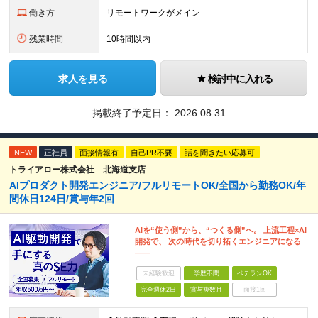
働き方
リモートワークがメイン
残業時間
10時間以内
求人を見る
検討中に入れる
掲載終了予定日：
2026.08.31
NEW
正社員
面接情報有
自己PR不要
話を聞きたい応募可
トライアロー株式会社 北海道支店
AIプロダクト開発エンジニア/フルリモートOK/全国から勤務OK/年
間休日124日/賞与年2回
AIを“使う側”から、“つくる側”へ。 上流工程×AI
開発で、 次の時代を切り拓くエンジニアになる
――
未経験歓迎
学歴不問
ベテランOK
完全週休2日
賞与複数月
面接1回