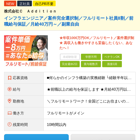
NEW
正社員
自己PR不要
株式会社Ｃ Ａｄｄｉｔｉｏｎ
インフラエンジニア／案件完全選択制／フルリモート社員8割／前
職給与保証／月給40万円～／副業自由
★年収1000万円OK／フルリモート／案件選択制
★ 高収入も働きやすさも妥協したくない、あな
たへ！
未経験歓迎
学歴不問
ベテランOK
完全週休2日
賞与複数月
面接1回
応募資格
■何らかのインフラ構築の実務経験 └経験半年以上の方を想定しています！(フェーズ不問) ■学歴不問・第2新卒歓迎・ブランクOK ■20代～50代まで幅広く活躍中 経験よりも“主体性があるかどうか”を
給与
★前職以上の給与を保証します ★月給40万円以上＋インセンティブあり 月給40万円以上＋インセンティブ＋各種手当 ※上記には固定残業代（月30時間・44,400円～）を含みます ※超過分は別途支給し
勤務地
＼フルリモートワーク！全国どこにお住まいの方も大歓迎／ 現在、10名中8名がフルリモートで活躍中！ フルリモート・ハイブリット案件を数多く保有しているため、 住む場所は全国どこでもOKです◎ ＼フ
働き方
フルリモートがメイン
残業時間
10時間以内