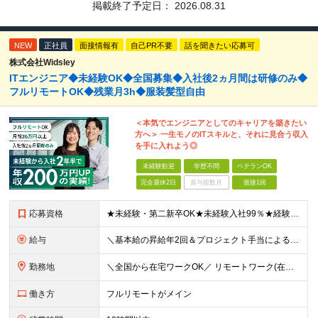
掲載終了予定日：
2026.08.31
NEW
正社員
面接情報有
自己PR不要
話を聞きたい応募可
株式会社Widsley
ITエンジニア◆未経験OK◆全国募集◆入社後2ヵ月間は研修のみ◆
フルリモートOK◆残業月3h◆服装髪型自由
＜本気でエンジニアとしてのキャリアを築きたい
方へ＞ 一生モノのITスキルと、それに見合う収入
を手に入れよう◎
未経験歓迎
学歴不問
ベテランOK
完全週休2日
賞与複数月
面接1回
応募資格
★未経験・第二新卒OK★未経験入社99％★経験が浅めの方も歓迎します ■前職不問 ■学歴不問 ★経験者も同時募集中です！ 開発工程不問！幅広い年齢・スキル・工程のエンジニアが活躍中です ≪志望動
給与
＼基本給の昇給年2回＆プロジェクト手当による昇給年12回！！／ 【経験者の場合】 月給33万円～70万円＋プロジェクト手当＋資格手当 ★スキルや経験を考慮の上、優遇します ★上記給与には固定残業代
勤務地
＼全国から在宅ワークOK／ リモートワーク(在宅勤務)or東京23区、大阪のお客様先での勤務 ★転勤はありません ★希望を考慮の上配属先を決定します ★リモートワーク率5割強 ★フルリモートの場合は
働き方
フルリモートがメイン