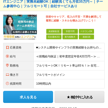
ITエンジニア｜実務未経験OK｜経験浅くても月収35万円～｜チー
ム参画中心｜フルリモート可｜自社サービスあり
技術やキャリア、収入の不安・不満を解消して
着実に経験・スキルを積み上げていこう！
未経験歓迎
学歴不問
ベテランOK
完全週休2日
賞与複数月
面接1回
応募資格
■システム開発やインフラの実務経験をお持ちの方（言語・工程・年数不問） ■学歴不問 ┗システムサポートや運用保守・テスターなど幅広い経験の方も歓迎します！ ┗独学や実務未経験者といった方からの応募も歓
給与
≪前職給与保証｜初年度想定年収420万円～≫ 月給35万円以上＋決算賞与＋交通費 ※スキル・経験を考慮の上、優遇します ※上記月給には固定残業代月20時間分(4万5000円以上)を含みます。超過し
勤務地
フルリモートOK！リモート率は65％！≫ 在宅勤務または東京・神奈川・埼玉・千葉のお客様先での勤務 ■本社 東京都港区芝2-22-15 STKビル 1F (変更の範囲)上記を除く当社関連勤務地
働き方
フルリモートがメイン
残業時間
10時間以内
求人を見る
検討中に入れる