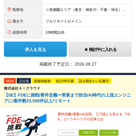
勤務地
☆首都圏エリア（東京・神奈川・千葉・埼玉）・名古屋・大阪・福岡を中心とした全国各地のプロジェクト先に参画いただきます。 ※希望をヒアリングした上で決定します ☆全国各地からフルリモートOK 【本社】
働き方
フルリモートがメイン
残業時間
10時間以内
求人を見る
検討中に入れる
掲載終了予定日：
2026.08.27
NEW
正社員
面接情報有
自己PR不要
話を聞きたい応募可
株式会社ＡＩクラウド
【SE】FDEに挑戦/要件定義〜実装まで担当/AI時代の上流エンジニ
アに/案件数23,500件以上/リモート
要件定義×実装×AI活用。 三刀流とも言える「FD
E」というキャリアの正体とは
未経験歓迎
学歴不問
ベテランOK