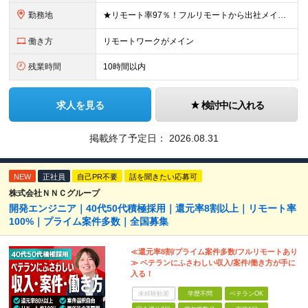
勤務地
★リモート率97％！フルリモートから出社メインまで、希望に合わせて選べます ★全国47都道府県のプロジェクト先で勤務可能。転勤はありません！ ＜本社＞ 東京都渋谷区渋谷2-19-15 宮益坂ビルディ
働き方
リモートワークがメイン
残業時間
10時間以内
求人を見る
検討中に入れる
掲載終了予定日：
2026.08.31
NEW
正社員
自己PR不要
話を聞きたい応募可
株式会社ＮＮＣグループ
開発エンジニア｜40代50代積極採用｜還元率8割以上｜リモート率
100%｜プライム案件多数｜全国募集
≪還元率8割/プライム案件多数/フルリモートあり
≫ ベテランにふさわしい収入/案件/働き方が手に
入る！
未経験歓迎
学歴不問
ベテランOK