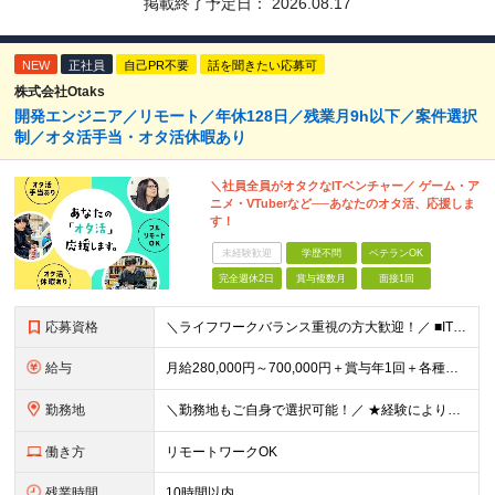
掲載終了予定日：
2026.08.17
NEW
正社員
自己PR不要
話を聞きたい応募可
株式会社Otaks
開発エンジニア／リモート／年休128日／残業月9h以下／案件選択
制／オタ活手当・オタ活休暇あり
＼社員全員がオタクなITベンチャー／ ゲーム・ア
ニメ・VTuberなど──あなたのオタ活、応援しま
す！
未経験歓迎
学歴不問
ベテランOK
完全週休2日
賞与複数月
面接1回
応募資格
＼ライフワークバランス重視の方大歓迎！／ ■IT業界で何かしらの実務経験をお持ちの方（1年以上） ※技術領域や工程は不問です。 ＼こんな方はぜひご応募ください！／ ★何かに熱中できる方 ★趣味も仕事
給与
月給280,000円～700,000円＋賞与年1回＋各種手当 ★上記にはみなし残業代として月30時間分（47,750円～130,424円）を含みます。超過分は別途支給します ★経験やスキル、キャリアの
勤務地
＼勤務地もご自身で選択可能！／ ★経験によりフルリモートも対応いたします！ ★関東への転居を希望する場合は引っ越し補助あり！ 全国からのご応募お待ちしております！ ・首都圏（東京都、神奈川県、埼玉県
働き方
リモートワークOK
残業時間
10時間以内