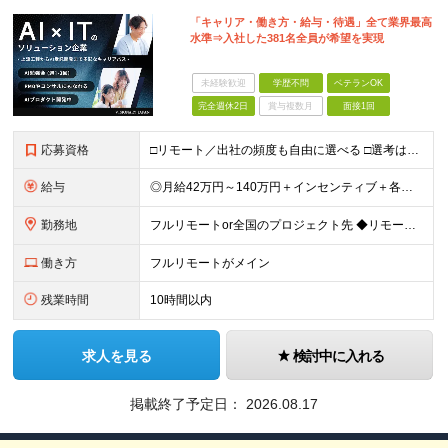
「キャリア・働き方・給与・待遇」全て業界最高
水準⇒入社した381名全員が希望を実現
未経験歓迎
学歴不問
ベテランOK
完全週休2日
賞与複数月
面接1回
応募資格
□リモート／出社の頻度も自由に選べる □選考は役員とWeb面談1回のみ □学歴不問／第二新卒歓迎／ブランクOK 【応募条件】 ◎ITエンジニアの実務経験1年以上をお持ちの方 └言語・業界・ジャンル不
給与
◎月給42万円～140万円＋インセンティブ＋各種手当 ・エンジニア平均年収640万円 ・入社したエンジニア全員年収UP！平均180万円UP！ ・還元率80~95%！平均還元率86.9% ・単価連動型⇒
勤務地
フルリモートor全国のプロジェクト先 ◆リモート実施率93%（リモート／出社の頻度も自分で選べる） ◆UIターン歓迎！転勤なし ※(変更の範囲)上記を除く当社関連勤務地 ＼独立した評価機関による評価
働き方
フルリモートがメイン
残業時間
10時間以内
求人を見る
検討中に入れる
掲載終了予定日：
2026.08.17