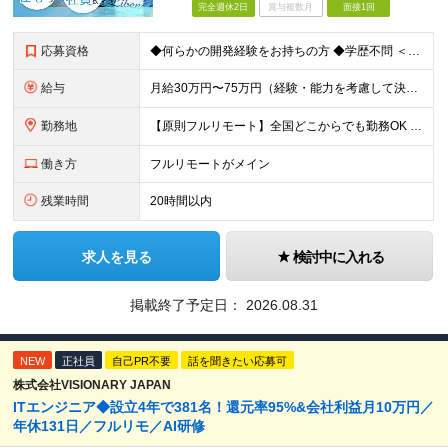
完全週休2日
賞与複数月
面接1回
応募資格
◆何らかの開発経験をお持ちの方 ◆学歴不問 ＜特に歓迎する方＞ ◎リーダー経験・PM経験のある方（優遇します） ◎フルリモートでも自律的に動ける方 ◎自社サービスや受託開発にゆくゆく携わりたい方 ◎
給与
月給30万円〜75万円（経験・能力を考慮して決定） ※固定残業代20時間分（4.0〜10.2万円）含む／超過分は全額支給 ※経験・スキルを考慮のうえ決定いたします ※6ヶ月の試用期間あり。期間中の待遇
勤務地
【原則フルリモート】全国どこからでも勤務OK ※希望に応じてオフィス勤務も可能 ■本社（湘南本社） 神奈川県藤沢市辻堂神台2-2-1 アイクロス湘南8階 └JR東海道線「辻堂駅」徒歩3分 ■東北支
働き方
フルリモートがメイン
残業時間
20時間以内
求人を見る
検討中に入れる
掲載終了予定日：
2026.08.31
NEW
正社員
自己PR不要
話を聞きたい応募可
株式会社VISIONARY JAPAN
ITエンジニア◆設立4年で381名！還元率95%&会社利益月10万円／
年休131日／フルリモ／AI研修