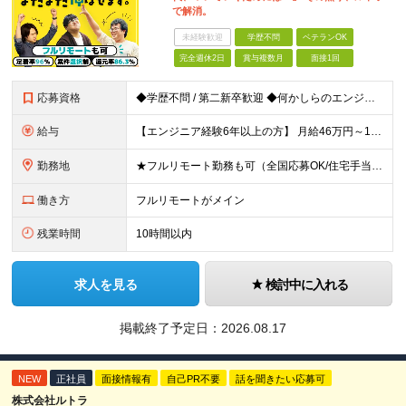
で解消。
未経験歓迎
学歴不問
ベテランOK
完全週休2日
賞与複数月
面接1回
応募資格
◆学歴不問 / 第二新卒歓迎 ◆何かしらのエンジニア経験をお持ちの方 （言語・期間・フェーズ不問） 経験浅めの方も遠慮なくご応募ください！ ■入社前Q＆A ────── ◎実力に見合った報酬が手に
給与
【エンジニア経験6年以上の方】 月給46万円～100万円（固定残業代含む） ※上記月給には月30時間分の固定残業代（月8万7,400円～月19万円）を含む。超過分は全額支給。 【エンジニア経験4年以
勤務地
★フルリモート勤務も可（全国応募OK/住宅手当を支給します） ※案件によって常駐が必要になる場合があります。 ※希望がない限り、転勤はありません ※U・Iターン歓迎 ★ルトラの社員は全国各地で活躍中
働き方
フルリモートがメイン
残業時間
10時間以内
求人を見る
検討中に入れる
掲載終了予定日：
2026.08.17
NEW
正社員
面接情報有
自己PR不要
話を聞きたい応募可
株式会社ルトラ