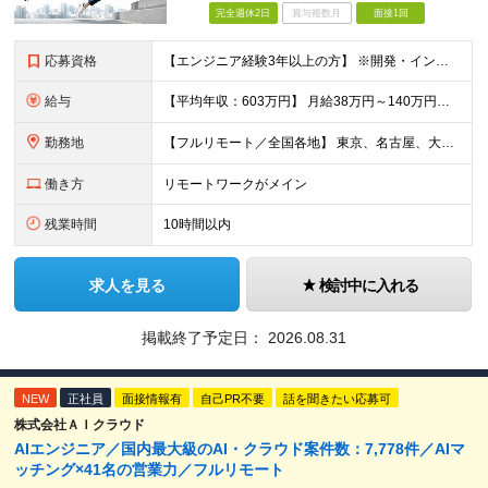
完全週休2日
賞与複数月
面接1回
応募資格
【エンジニア経験3年以上の方】 ※開発・インフラ・工程・言語一切不問 ※文理・学歴不問 【歓迎条件】 ◆Python実務経験がある方 ◆LLM・生成AIを使った開発経験がある方 ◆要件定義・顧客折衝
給与
【平均年収：603万円】 月給38万円～140万円＋諸手当（経験者） 【平均年収603万円】 ※案件の契約内容や昇給額などはすべて開示します。 ※経験や能力を考慮し決定します。 ※月給には固定残業
勤務地
【フルリモート／全国各地】 東京、名古屋、大阪、福岡を中心とした全国のプロジェクトにアサイン。 ※プロジェクトは完全選択制です。 ※フルリモート、ハイブリッド型、常駐案件から自由に選択可能です。 ※転
働き方
リモートワークがメイン
残業時間
10時間以内
求人を見る
検討中に入れる
掲載終了予定日：
2026.08.31
NEW
正社員
面接情報有
自己PR不要
話を聞きたい応募可
株式会社ＡＩクラウド
AIエンジニア／国内最大級のAI・クラウド案件数：7,778件／AIマ
ッチング×41名の営業力／フルリモート