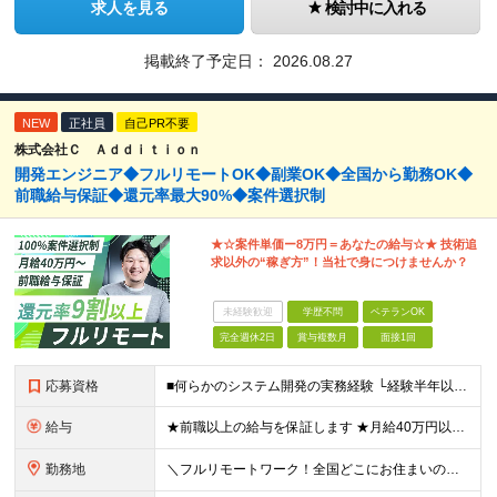
求人を見る
検討中に入れる
掲載終了予定日：
2026.08.27
NEW
正社員
自己PR不要
株式会社Ｃ Ａｄｄｉｔｉｏｎ
開発エンジニア◆フルリモートOK◆副業OK◆全国から勤務OK◆
前職給与保証◆還元率最大90%◆案件選択制
★☆案件単価ー8万円＝あなたの給与☆★ 技術追
求以外の“稼ぎ方”！当社で身につけませんか？
未経験歓迎
学歴不問
ベテランOK
完全週休2日
賞与複数月
面接1回
応募資格
■何らかのシステム開発の実務経験 └経験半年以上の方を想定しています！(フェーズ不問) ■学歴不問・第2新卒歓迎・ブランクOK ■20代～50代まで幅広く活躍中 経験よりも“主体性があるかどうか”を
給与
★前職以上の給与を保証します ★月給40万円以上＋インセンティブあり 月給40万円以上＋インセンティブ＋各種手当 ※上記には固定残業代（月30時間・44,400円～）を含みます ※超過分は別途支給し
勤務地
＼フルリモートワーク！全国どこにお住まいの方も大歓迎／ 現在、10名中8名がフルリモートで活躍中！ フルリモート・ハイブリット案件を数多く保有しているため、 住む場所は全国どこでもOKです◎ ＼フ