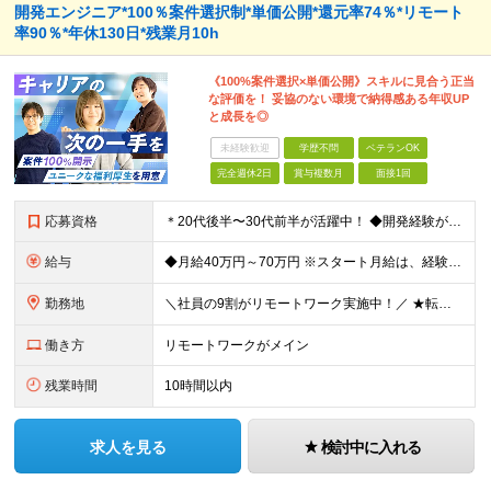
開発エンジニア*100％案件選択制*単価公開*還元率74％*リモート
率90％*年休130日*残業月10h
《100%案件選択×単価公開》スキルに見合う正当
な評価を！ 妥協のない環境で納得感ある年収UP
と成長を◎
未経験歓迎
学歴不問
ベテランOK
完全週休2日
賞与複数月
面接1回
応募資格
＊20代後半〜30代前半が活躍中！ ◆開発経験が3年以上ある方（Web・オープン系システム等） ◆学歴不問 ★Java(Spring、Spring Boot)、Python(Django)、 Re
給与
◆月給40万円～70万円 ※スタート月給は、経験・能力・前職の給与等を考慮の上で決定いたします。 ※上記金額には残業の有無に関わらず、 月30時間分の固定残業代（7万6,000円～13万3,000円
勤務地
＼社員の9割がリモートワーク実施中！／ ★転勤ナシ！ ★UIターン歓迎！ 関東、関西、東海、九州・中国エリアの各プロジェクト先から希望を優先して決定。 ※リモート案件も多数あり！ ◆関東エリア
働き方
リモートワークがメイン
残業時間
10時間以内
求人を見る
検討中に入れる