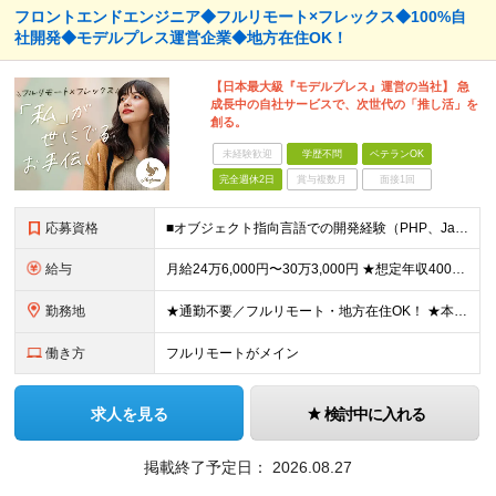
フロントエンドエンジニア◆フルリモート×フレックス◆100%自
社開発◆モデルプレス運営企業◆地方在住OK！
【日本最大級『モデルプレス』運営の当社】 急
成長中の自社サービスで、次世代の「推し活」を
創る。
未経験歓迎
学歴不問
ベテランOK
完全週休2日
賞与複数月
面接1回
応募資格
■オブジェクト指向言語での開発経験（PHP、Java、Ruby、Go、Python、C#など） ■Laravel、Spring Boot、Rails、Djangoなどの利用経験 ■RDB（MySQLな
給与
月給24万6,000円〜30万3,000円 ★想定年収400万円～500万円 ※経験・能力等により決定します ※月給には手当(一律)・固定残業（80,000円～98,750円/40時間）を含む。超過
勤務地
★通勤不要／フルリモート・地方在住OK！ ★本社は目黒駅最寄り ■本社 東京都品川区上大崎3-14-12 井雅ビル5階 （変更の範囲）なし
働き方
フルリモートがメイン
求人を見る
検討中に入れる
掲載終了予定日：
2026.08.27