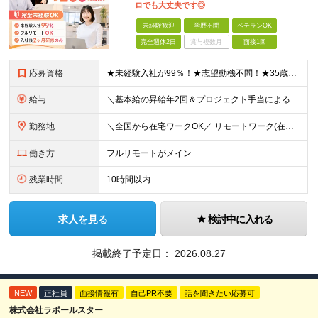
ロでも大丈夫です◎
未経験歓迎
学歴不問
ベテランOK
完全週休2日
賞与複数月
面接1回
応募資格
★未経験入社が99％！★志望動機不問！★35歳以下（長期キャリア形成のため） ■職種・業界経験不問、第二新卒大歓迎！ ■学歴不問 ≪1つでも当てはまる方にピッタリです≫ ★ChatGPTやAIなど
給与
＼基本給の昇給年2回＆プロジェクト手当による昇給年12回！！／ 【未経験者の場合】 月給26万円～50万円＋プロジェクト手当＋資格手当 ★スキルや経験を考慮の上、優遇します ★上記給与には固定残業
勤務地
＼全国から在宅ワークOK／ リモートワーク(在宅勤務)or東京23区、大阪のお客様先での勤務 ★転勤はありません ★希望をもとに配属先を決定します ★リモートワーク率5割強 ★フルリモートの場合は通
働き方
フルリモートがメイン
残業時間
10時間以内
求人を見る
検討中に入れる
掲載終了予定日：
2026.08.27
NEW
正社員
面接情報有
自己PR不要
話を聞きたい応募可
株式会社ラポールスター