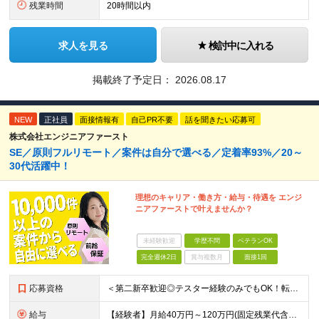
残業時間
20時間以内
求人を見る
検討中に入れる
掲載終了予定日：
2026.08.17
NEW
正社員
面接情報有
自己PR不要
話を聞きたい応募可
株式会社エンジニアファースト
SE／原則フルリモート／案件は自分で選べる／定着率93%／20～
30代活躍中！
理想のキャリア・働き方・給与・待遇を エンジ
ニアファーストで叶えませんか？
未経験歓迎
学歴不問
ベテランOK
完全週休2日
賞与複数月
面接1回
応募資格
＜第二新卒歓迎◎テスター経験のみでもOK！転職回数不問＞ ■学歴不問 ■ブランクOK ■エンジニアとしての実務経験が1年以上ある方 └開発、インフラ、工程、言語は一切不問！ ※未経験も若干名募集して
給与
【経験者】月給40万円～120万円(固定残業代含む)+各種手当 ★前職給与の総収入額を100％保証｜還元率84％〜100％ ★20代の平均年収570万円 ※月給には、みなし残業手当(月30時間／5万