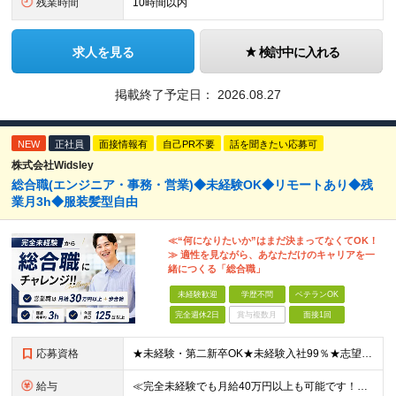
残業時間
10時間以内
求人を見る
検討中に入れる
掲載終了予定日：
2026.08.27
NEW
正社員
面接情報有
自己PR不要
話を聞きたい応募可
株式会社Widsley
総合職(エンジニア・事務・営業)◆未経験OK◆リモートあり◆残
業月3h◆服装髪型自由
≪“何になりたいか”はまだ決まってなくてOK！
≫ 適性を見ながら、あなただけのキャリアを一
緒につくる「総合職」
未経験歓迎
学歴不問
ベテランOK
完全週休2日
賞与複数月
面接1回
応募資格
★未経験・第二新卒OK★未経験入社99％★志望動機不問 ■職種・業界経験不問、第二新卒大歓迎！ ■学歴不問 ≪一つでも当てはまる方はぜひご応募ください！≫ □はっきりしたキャリアの希望がない □こ
給与
≪完全未経験でも月給40万円以上も可能です！≫ -------------- 【1】ITエンジニア 月給26万円～50万円＋プロジェクト手当＋資格手当 【2】IT事務、営業事務 月給26万円～50万