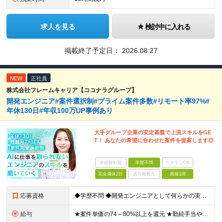
求人を見る
検討中に入れる
掲載終了予定日：
2026.08.27
NEW
正社員
株式会社フレームキャリア【ココナラグループ】
開発エンジニア#案件選択制#プライム案件多数#リモート率97%#
年休130日#年収100万UP事例あり
大手グループ企業の安定基盤で上流スキルをGE
T！ あなたの希望に合わせた案件を提案します◎
未経験歓迎
学歴不問
ベテランOK
完全週休2日
賞与複数月
面接1回
応募資格
◆学歴不問 ◆開発エンジニアとして何らかの実務経験をお持ちの方 ※経験年数は問いません。 ≪こんな方にピッタリ≫ □ 今の現場のまま給与を上げたい □ 毎日コードを書くだけの環境から抜け出したい □
給与
★案件単価の74～80%以上を還元 ★勤続手当やリーダー手当の他に社員同士でのランチ代手当などのちょっと嬉しい手当も。 月給30万円～70万円＋各種手当＋賞与（年1回/実績による） ※経験・スキルを