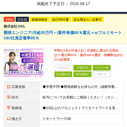
掲載終了予定日：
2026.08.17
NEW
正社員
面接情報有
自己PR不要
話を聞きたい応募可
株式会社 HAL
開発エンジニア/月給35万円～/案件単価80％還元＋α/フルリモート
OK/社員定着率95％
年間511名が中途入社！圧倒的に選ばれる理由
は!? 還元率80％・案件100％選択・待機率ほぼゼ
ロの好環境
未経験歓迎
学歴不問
ベテランOK
完全週休2日
賞与複数月
面接1回
応募資格
◆学歴不問 ◆開発経験をお持ちの方（経験年数不問） ＜こんな方は大歓迎！＞ ◎今の収入をもっと増やしたい ◎もっと上流の案件で活躍したい ◎将来のキャリアにつながる案件に携わりたい ◎自分のやりたい
給与
給与についてお気軽にご相談ください！（カジュアル面談可能） 月給35万円～＋各種手当＋賞与2回 ※固定残業代は、時間外労働の有無に関わらず40時間分を87,500円～支給 ※超過分は別途支給 ※試用
勤務地
◆2/3以上のプロジェクトでリモートワークを実施中！ ≪自社拠点≫ ・東京本社／東京都千代田区丸の内二丁目6番1号 丸の内パークビルディング6階 ・関西支社／⼤阪府⼤阪市中央区安⼟町2-3-13 ⼤
働き方
リモートワークOK