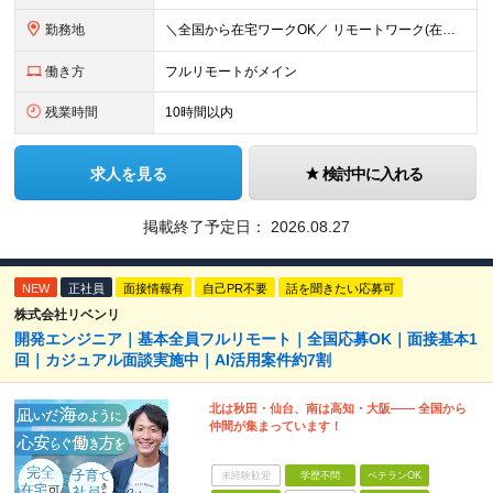
勤務地
＼全国から在宅ワークOK／ リモートワーク(在宅勤務)or東京本社、大阪支社、または東京23区、大阪のお客様先での勤務 ★転勤はありません ★希望をもとに配属先を決定します ★リモートワーク率5割
働き方
フルリモートがメイン
残業時間
10時間以内
求人を見る
検討中に入れる
掲載終了予定日：
2026.08.27
NEW
正社員
面接情報有
自己PR不要
話を聞きたい応募可
株式会社リベンリ
開発エンジニア｜基本全員フルリモート｜全国応募OK｜面接基本1
回｜カジュアル面談実施中｜AI活用案件約7割
北は秋田・仙台、南は高知・大阪—— 全国から
仲間が集まっています！
未経験歓迎
学歴不問
ベテランOK