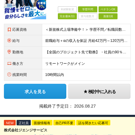
未経験歓迎
学歴不問
ベテランOK
完全週休2日
賞与複数月
面接1回
応募資格
＜新規株式上場準備中！＞ 学歴不問／転職回数不問／20代～50代の幅広い年代が活躍中です！ ▼必須要件 何らかのシステム開発経験をお持ちの方（開発・インフラ不問） ▼歓迎条件 プロジェクトマネジメ
給与
前職給与＋αの収入を保証 月給42万円～120万円＋各種手当＋賞与 給与基準が明確かつ高還元です。 一人ひとりが安定した環境のもと、長く活躍できる職場を目指しています。 ※平均年収650万円 ・還
勤務地
【全国のプロジェクト先で勤務】 ・社員の90％以上がリモートワークを導入 ・フルリモートで全国各地から勤務可 【本社】 埼玉県草加市谷塚町580-1 エスワンプラザ3F-1 【東京営業所】 東京都
働き方
リモートワークがメイン
残業時間
10時間以内
求人を見る
検討中に入れる
掲載終了予定日：
2026.08.27
NEW
正社員
面接情報有
自己PR不要
話を聞きたい応募可
株式会社ジエンジサービス