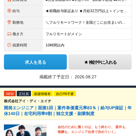
給与
★前職給与保証あり ★月給32万円以上＋インセンティブあり 月給32万円以上＋インセンティブ＋各種手当 ※上記には固定残業代（月30時間・44,400円～）を含みます ※超過分は別途支給します ※試
勤務地
＼フルリモートワーク！全国どこにお住まいの方も大歓迎／ 現在、10名中8名がフルリモートで活躍中！ フルリモート・ハイブリット案件を数多く保有しているため、 住む場所は全国どこでもOKです◎ ＼フ
働き方
フルリモートがメイン
残業時間
10時間以内
求人を見る
検討中に入れる
掲載終了予定日：
2026.08.27
NEW
正社員
面接情報有
自己PR不要
株式会社アイ・ディ・エイチ
開発エンジニア｜面接1回｜案件単価還元率83％｜給与UP保証｜年
休140日｜在宅利用率9割｜独立支援・副業制度
会社のために働くのは、もう終わり。 案件も、
報酬も、エンジニア自身で決めていく。