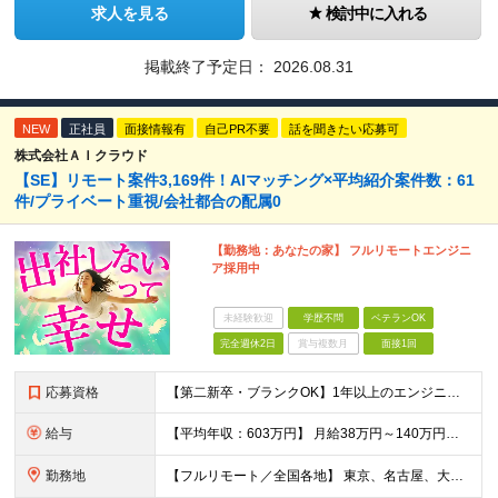
求人を見る
検討中に入れる
掲載終了予定日：
2026.08.31
NEW
正社員
面接情報有
自己PR不要
話を聞きたい応募可
株式会社ＡＩクラウド
【SE】リモート案件3,169件！AIマッチング×平均紹介案件数：61
件/プライベート重視/会社都合の配属0
【勤務地：あなたの家】 フルリモートエンジニ
ア採用中
未経験歓迎
学歴不問
ベテランOK
完全週休2日
賞与複数月
面接1回
応募資格
【第二新卒・ブランクOK】1年以上のエンジニア経験がある方(開発・インフラ・工程・言語一切不問） 文理・学歴不問 【歓迎条件】 ◆AI・クラウド案件に参画したい方 ◆下流工程から上流工程へステップア
給与
【平均年収：603万円】 月給38万円～140万円＋諸手当（経験者） 【平均年収603万円】 ※案件の契約内容や昇給額などはすべて開示します。 ※経験や能力を考慮し決定します。 ※月給には固定残業
勤務地
【フルリモート／全国各地】 東京、名古屋、大阪、福岡を中心とした全国のプロジェクトにアサイン。 ※プロジェクトは完全選択制です。 ※フルリモート、ハイブリッド型、常駐案件から自由に選択可能です。 ※転