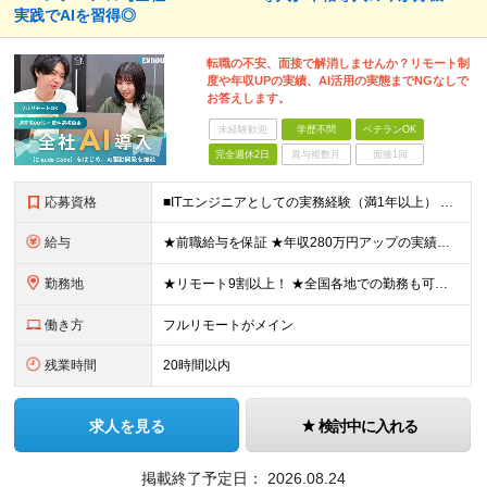
実践でAIを習得◎
転職の不安、面接で解消しませんか？リモート制
度や年収UPの実績、AI活用の実態までNGなしで
お答えします。
未経験歓迎
学歴不問
ベテランOK
完全週休2日
賞与複数月
面接1回
応募資格
■ITエンジニアとしての実務経験（満1年以上） ■学歴不問 ★年収を上げたい ★フルリモートで働きたい ★上流工程に携わりたい ★自社サービスをつくってみたい など これまでの経験を活かして環境を変
給与
★前職給与を保証 ★年収280万円アップの実績あり ★想定年収：489万6,000円～979万2,000円 ※案件単価により上振れあり ■月給40万8,000円～81万6,000円 ※経験・能力に合
勤務地
★リモート9割以上！ ★全国各地での勤務も可！地方在住の方も大歓迎です◎ ■各プロジェクト先にて勤務 ※プロジェクトは本人の希望を考慮し相談の上で決定 ※転居を伴う転勤なし 【本社】 東京都品川区
働き方
フルリモートがメイン
残業時間
20時間以内
求人を見る
検討中に入れる
掲載終了予定日：
2026.08.24