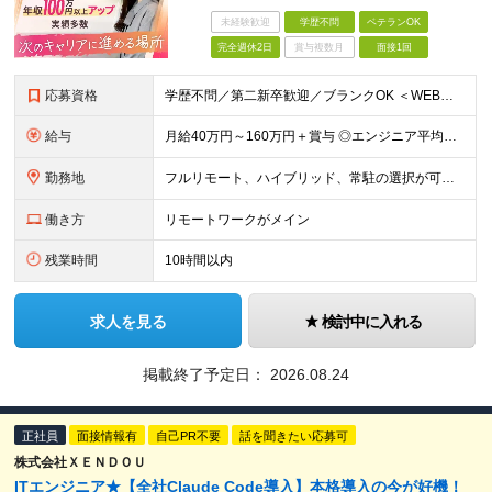
未経験歓迎
学歴不問
ベテランOK
完全週休2日
賞与複数月
面接1回
応募資格
学歴不問／第二新卒歓迎／ブランクOK ＜WEB面談1回のみ！即日内定も◎＞ 【応募条件】 ・ITエンジニアとして1年以上の実務経験をお持ちの方 ※インフラ・開発・言語・工程・業界など不問 ※転職回
給与
月給40万円～160万円＋賞与 ◎エンジニア平均年収820万円 ◎入社した全員が年収UPしています！（前職年収180万円UP） ◎単価連動型：還元率83％～最大100%だから高収入が実現 ◎待機時給
勤務地
フルリモート、ハイブリッド、常駐の選択が可能＆帰社日なし ●下記エリアを中心とするクライアント先、または自宅にて勤務 首都圏：東京・埼玉・千葉・神奈川 関西：大阪・兵庫・京都・滋賀・奈良・和歌山 東
働き方
リモートワークがメイン
残業時間
10時間以内
求人を見る
検討中に入れる
掲載終了予定日：
2026.08.24
正社員
面接情報有
自己PR不要
話を聞きたい応募可
株式会社ＸＥＮＤＯＵ
ITエンジニア★【全社Claude Code導入】本格導入の今が好機！