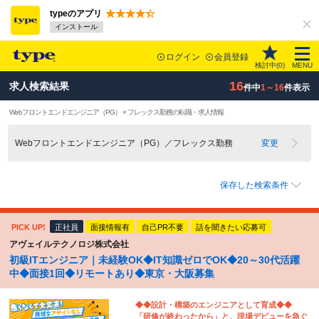
typeのアプリ
インストール
ログイン
会員登録
検討中(
0
)
MENU
16
求人検索結果
件中
1～16
件表示
Webフロントエンドエンジニア（PG） × フレックス勤務の転職・求人情報
Webフロントエンドエンジニア（PG）／フレックス勤務
変更
保存した検索条件
PICK UP!
正社員
面接情報有
自己PR不要
話を聞きたい応募可
アヴェイルテクノロジ株式会社
初級ITエンジニア｜未経験OK◆IT知識ゼロでOK◆20～30代活躍
中◆面接1回◆リモートあり◆東京・大阪募集
◆◆設計・構築のエンジニアとして育成◆◆
「研修が終わったから」と、現場デビューを急ぐ