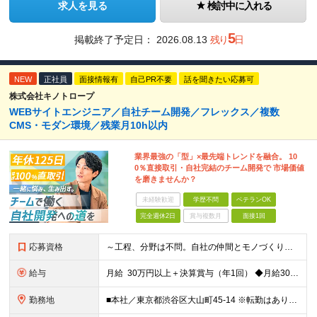
求人を見る
検討中に入れる
5
掲載終了予定日：
2026.08.13
残り
日
NEW
正社員
面接情報有
自己PR不要
話を聞きたい応募可
株式会社キノトロープ
WEBサイトエンジニア／自社チーム開発／フレックス／複数
CMS・モダン環境／残業月10h以内
業界最強の「型」×最先端トレンドを融合。 10
0％直接取引・自社完結のチーム開発で 市場価値
を磨きませんか？
未経験歓迎
学歴不問
ベテランOK
完全週休2日
賞与複数月
面接1回
応募資格
～工程、分野は不問。自社の仲間とモノづくりをしたい方歓迎します。～ ■学歴不問 ■プログラミングの実務経験が3年以上ある方 ～このような希望も当社なら大歓迎です！～ ・使用する言語や技術が固定化され
給与
月給 30万円以上＋決算賞与（年1回） ◆月給30～55万円＋各種手当＋決算賞与（年1回） ┗プログラミングの実務経験が3年以上をお持ちの方 ◆月給40～120万円＋各種手当＋決算賞与（年1回）
勤務地
■本社／東京都渋谷区大山町45-14 ※転勤はありません。腰を据えて長く活躍していただけます ※(変更の範囲)上記を除く当社関連勤務地