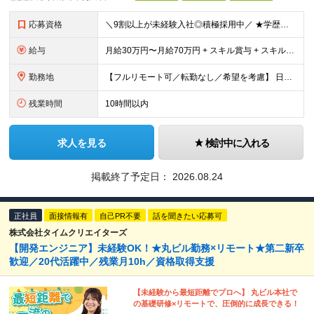
応募資格
＼9割以上が未経験⼊社◎積極採⽤中／ ★学歴・経験不問︕ ★未経験・スクール卒業⽣・第⼆新卒歓迎︕ ★社会⼈未経験OK︕ ITの経験はあるが「英語⼒」がない… 何か⼿に職をつけたい… スキルも語学⼒
給与
月給30万円〜月給70万円 + スキル賞与 + スキルインセンティブ ※研修期間は有期雇用契約社員 ※プロジェクトによって異なる ※上記には(固定残業代¥44,369/30時間)を含む ※エリアによ
勤務地
【フルリモート可／転勤なし／希望を考慮】 日本47都道府県、どこでも就業可能！ (東京支社、群馬本社、北海道支社、宮城支社、愛知支社、大阪支社、福岡支社、千葉支店、神奈川支店、茨城支店、新潟支店、長野
残業時間
10時間以内
求人を見る
検討中に入れる
掲載終了予定日：
2026.08.24
正社員
面接情報有
自己PR不要
話を聞きたい応募可
株式会社タイムクリエイターズ
【開発エンジニア】未経験OK！★丸ビル勤務×リモート★第二新卒
歓迎／20代活躍中／残業月10h／資格取得支援
【未経験から最短距離でプロへ】 丸ビル本社で
の基礎研修×リモートで、圧倒的に成長できる！