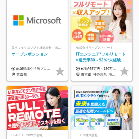
日本マイクロソフト株式会社【ポジションマッチ登録】
株式会社ライズストリート
オープンポジション
ITエンジニア*フルリモート
×還元率80～92％*未経験歓
迎*年休134日*月給35万～*
配属組織や担当プロジェクトにより異なります。 ▼参考情報 ----------------------- 年俸650万～（1/12を月々支給） ※経験、能力を考慮の上、当社規定により優遇いたします。 ※時間外、休日出勤、深夜手当に対する賃金も基本年俸に含みます。
■月給35万円～130万円＋賞与年2回＋各種手当 ※システムエンジニアの経験をお持ちの方は月給41万円以上＋賞与年2回（108万円～）＋手当 ■単価（年収）アップのチャンスは最大年12回 ※残業代は1分単位で100％全額支給。サービス残業などは一切ありません ※試用期間6ヵ月（試用期間中の待遇・給与に差はありません）
定着率100%
東京都
東京都_神奈川県_埼玉県_千葉県_大阪府_愛知県_北海道_青森県_岩手県_宮城県_秋田県_山形県_福島県_茨城県_栃木県_群馬県_新潟県_山梨県_長野県_富山県_石川県_福井県_静岡県_岐阜県_三重県_兵庫県_京都府_滋賀県_奈良県_和歌山県_広島県_岡山県_鳥取県_島根県_山口県_徳島県_香川県_愛媛県_高知県_福岡県_熊本県_佐賀県_長崎県_大分県_宮崎県_鹿児島県_沖縄県
FLARETECH株式会社
ＦＴＣ株式会社