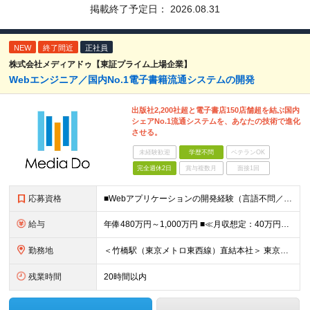
掲載終了予定日：
2026.08.31
NEW
終了間近
正社員
株式会社メディアドゥ【東証プライム上場企業】
Webエンジニア／国内No.1電子書籍流通システムの開発
出版社2,200社超と電子書店150店舗超を結ぶ国内
シェアNo.1流通システムを、あなたの技術で進化
させる。
未経験歓迎
学歴不問
ベテランOK
完全週休2日
賞与複数月
面接1回
応募資格
■Webアプリケーションの開発経験（言語不問／目安1年以上） ※Java, PHP, Ruby, Python, Goなど、いずれかの言語でWEB開発経験があればOKです。 ■学歴不問 □複数名採用
給与
年俸480万円～1,000万円 ■≪月収想定：40万円～83万円≫ ・担当いただく業務範囲やマネジメントの有無など、役割に応じて決定します ・年俸額を12分割し、毎月支給します ・試用期間3カ月あり
勤務地
＜竹橋駅（東京メトロ東西線）直結本社＞ 東京都千代田区一ツ橋一丁目1番1号パレスサイドビル5F・8F （変更の範囲）上記を除く当社関連勤務地
残業時間
20時間以内