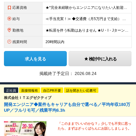
応募資格
★*完全未経験からエンジニアになりたい人歓迎*★ ・未経験OK ・第2新卒OK ・専門卒以上 ★type経由で入社した社員も在籍しています♪ ▼下記のような方もぜひご応募ください ◎研修が充実してい
給与
≪手当充実！≫ ◆交通費（月5万円まで支給） ◆残業代全額支給 ◆家族手当（配偶者：1万円／子1人：5000円 ※月額） ◆役職手当（最大13万円 ※月額） ◆地域手当（東京1万円/月、大阪5000円
勤務地
★転居を伴う転勤はありません ★U・I・JターンOK！ ★広島支店を2026年11月新設予定 ★お客様先に常駐する案件でも、在宅OKの場合は自社オフィスに出社し、チームで相談しながら仕事を進めています
残業時間
20時間以内
求人を見る
検討中に入れる
掲載終了予定日：
2026.08.24
正社員
面接情報有
自己PR不要
話を聞きたい応募可
株式会社ＩＴエグゼクティブ
開発エンジニア◆案件もキャリアも自分で選べる／平均年収180万
UP／フルリモ可／残業平均6.3h
「このままでいいのかな？」少しでも不安に思っ
たら、まずはざっくばらんにお話ししましょう。