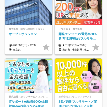
株式会社日本経済新聞社【ポジションマッチ登録】
イリオスター株式会社
オープンポジション
開発エンジニア/還元率80%
超/年収UP確約/フルリモ
OK/年休130日/平均残業7h/
年収600万円～1200万円 ※上記年収は、想定年収です。住居費補助、子手当などの各種手当を含む金額です。 ※経験・能力等を考慮の上、当社規定により決定します。
★平均150万～200万円年収UPを実現！ ★前職給与を100％保証！ ★案件内容の開示・明確な評価体制あり ⇒クライアント評価で即昇給を実現したケースも◎ ★年12回（毎月昇給チャンスあり） ■月給35万円～103万円 ※経験・能力・前職給与を考慮し、決定 ※上記給与には月30時間分(6万6500円以上)の固定残業代が含まれます。超過分は手当として別途支給します ※試用期間3ヶ月あり(期間中の給与・待遇面に差異はありません) ▼収入アップの実例をご紹介 ───────────── ★働き方改革をした30代男性（PG） 子どもが生まれたばかりなのに、忙しい現場で残業も月50～60時間が当たり前。 ⇒残業ほぼゼロ＆週3リモートの働き方に！しかも給与もアップ！ ★収入アップした30代男性（PM） 子供が3人いて家計も苦しく、残業代で稼ぐ日々… ⇒残業をたくさんしていた年収額より、100万円以上アップしました！
約2万件の案件から選択
東京都
東京都_神奈川県_埼玉県_千葉県_大阪府_愛知県_北海道_青森県_岩手県_宮城県_秋田県_山形県_福島県_茨城県_栃木県_群馬県_新潟県_山梨県_長野県_富山県_石川県_福井県_静岡県_岐阜県_三重県_兵庫県_京都府_滋賀県_奈良県_和歌山県_広島県_岡山県_鳥取県_島根県_山口県_徳島県_香川県_愛媛県_高知県_福岡県_熊本県_佐賀県_長崎県_大分県_宮崎県_鹿児島県_沖縄県
株式会社スタッフサービス エンジニアリング事業本部
株式会社エンジニアファースト
ITサポート■未経験OK■土日
SE／原則フルリモート／案
祝休み■残業少なめ■在宅実
件は自分で選べる／定着率