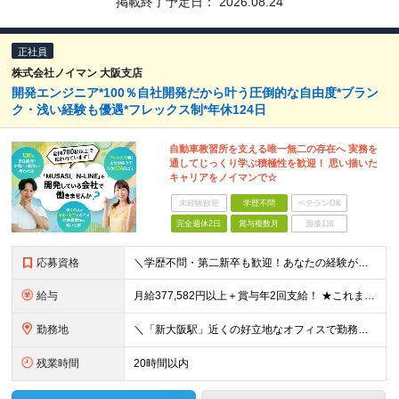
掲載終了予定日：
2026.08.24
正社員
株式会社ノイマン 大阪支店
開発エンジニア*100％自社開発だから叶う圧倒的な自由度*ブラン
ク・浅い経験も優遇*フレックス制*年休124日
自動車教習所を支える唯一無二の存在へ 実務を
通してじっくり学ぶ積極性を歓迎！ 思い描いた
キャリアをノイマンで☆
未経験歓迎
学歴不問
ベテランOK
完全週休2日
賞与複数月
面接1回
応募資格
＼学歴不問・第二新卒も歓迎！あなたの経験が活きる場所／ 今回の募集では、プログラム開発の【実務経験】をお持ちの方を対象としています。教習所の業務知識や自社開発の一気通貫プロセスは＜完全未経験＞からで
給与
月給377,582円以上＋賞与年2回支給！ ★これまで培ったスキルを活かし、納得のいく高待遇でお迎えします！ ■内訳 ◎月給：377,582円〜 └固定残業代以外の給与：326,000円〜 └固定残
勤務地
＼「新大阪駅」近くの好立地なオフィスで勤務！転勤なし・UIターン歓迎／ ▼大阪支店▼ 大阪府大阪市淀川区西中島5-3-8 リードシー新大阪ビル8F 勤務地（変更の範囲）： 変更なし ＜★ここがノ
残業時間
20時間以内