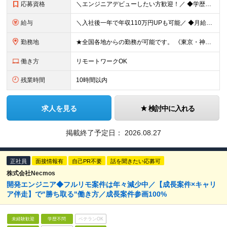
応募資格
＼エンジニアデビューしたい方歓迎！／ ◆学歴不問 ◆完全未経験OK ＼以下に当てはまる方は当社がピッタリ！／ ◎ヘルプデスクや運用・保守の経験がある方 ◎ゼロからエンジニアのキャリアを築いていきたい
給与
＼入社後一年で年収110万円UPも可能／ ◆月給20万円以上+賞与年2回 ※想定年収：350万円程度 ※経験・能力を考慮して決定します。 ※月給にはみなし残業代（月30時間分・36,854円～／超過分
勤務地
★全国各地からの勤務が可能です。 《東京・神奈川・千葉・埼玉》エリアのプロジェクト先にて、 ご勤務いただきます。 【本社】 東京都港区南麻布3丁目20番1号 Daiwa麻布テラス5階 【大阪支店】
働き方
リモートワークOK
残業時間
10時間以内
求人を見る
検討中に入れる
掲載終了予定日：
2026.08.27
正社員
面接情報有
自己PR不要
話を聞きたい応募可
株式会社Necmos
開発エンジニア◆フルリモ案件は年々減少中／【成長案件×キャリ
ア伴走】で"勝ち取る"働き方／成長案件参画100%
未経験歓迎
学歴不問
ベテランOK