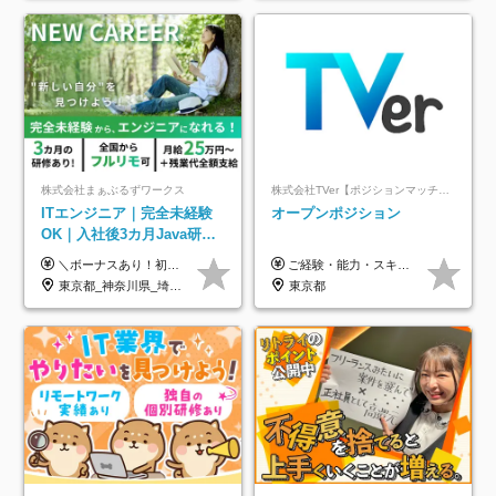
株式会社まぁぶるずワークス
株式会社TVer【ポジションマッチ登録】
ITエンジニア｜完全未経験
オープンポジション
OK｜入社後3カ月Java研修
｜リモート率8割以上｜充実
＼ボーナスあり！初年度から年収300万円以上／ ■月給25万円～35万円＋残業代全額支給＋各種手当＋賞与年1回 ◎経験・年齢・スキルなどを考慮し、できるだけ優遇します ◎試用期間中(3カ月)は契約社員で、月給21万円＋諸手当になります。 (試用期間中は残業が発生しません。その他の待遇に変更はありません) ----------------- ＼3つの評価軸！実力次第で早期収入アップ！／ 【1】スキル(IT理解、実装力、設計) 【2】実務力(現場評価、コミュ力、品質) 【3】姿勢(自走力、意欲、責任感) この3つの評価軸で、3カ月ごとに評価。社内グレードにより、給与が決まる明確な仕組みです。何ができれば給与が上がるのか分かりやすく、実力や努力次第で早期に収入を増やせます！ 【固定残業代について】 なし（残業代は、実際の労働時間に応じて別途全額支給）
ご経験・能力・スキル等により、当社基準にて優遇・相談のうえ決定いたします。
のキャリア支援｜残業月10h
東京都_神奈川県_埼玉県_千葉県_大阪府_愛知県_北海道_青森県_岩手県_宮城県_秋田県_山形県_福島県_茨城県_栃木県_群馬県_新潟県_山梨県_長野県_富山県_石川県_福井県_静岡県_岐阜県_三重県_兵庫県_京都府_滋賀県_奈良県_和歌山県_広島県_岡山県_鳥取県_島根県_山口県_徳島県_香川県_愛媛県_高知県_福岡県_熊本県_佐賀県_長崎県_大分県_宮崎県_鹿児島県_沖縄県
東京都