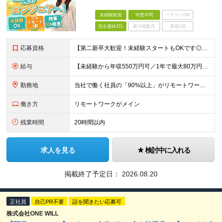
未経験歓迎
学歴不問
ベテランOK
完全週休2日
賞与複数月
面接1回
応募資格
【第二新卒大歓迎！未経験スタートもOKです◎】 ◆学歴不問 ◆未経験OK ☆これまでの経歴よりも「これから」を重視します！ ☆文系・理系、前職の雇用形態は一切問いません！ ＼先輩たちの前職もさまざ
給与
【未経験から年収550万円可／1年で最大80万円UPの実績あり！】 ※経験・スキルを考慮の上、決定いたします。 【月給】27万円〜29万円 ※上記には固定残業代（月25時間分／4万5,000円〜4万
勤務地
当社で働く社員の「90%以上」がリモートワークを活用しています！ フルリモート勤務：約5割 ハイブリッド勤務（リモート＋出社）：約4割 【本社】東京都千代田区丸の内2-4-1 丸の内ビルディング12
働き方
リモートワークがメイン
残業時間
20時間以内
求人を見る
検討中に入れる
掲載終了予定日：
2026.08.20
正社員
自己PR不要
話を聞きたい応募可
株式会社ONE WILL