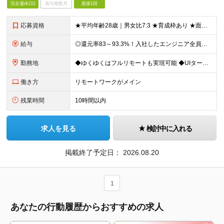
完全週休2日
賞与複数月
面接1回
応募資格
★平均年齢28歳｜男女比7:3 ★育成枠あり ★面接1回スピード選考 ★20代～30代活躍中 ★学歴不問 【応募条件】 ◎経験者 何らかの開発・設計構築の経験をお持ちの方 └言語・業界・ジャンル不問
給与
◎還元率83～93.3%！入社したエンジニア全員年収UP（平均160万円UP/平均月給45万円） ◎上昇還元率制・単価連動型⇒会社利益は最大10万円！残り全てを還元 ◎平均月単価は67万円 月給40
勤務地
◆ゆくゆくはフルリモートも実現可能 ◆UIターン歓迎！転勤なし 【本社】 〒155-0032 東京都世田谷区代沢5-30-2 A＊G下北沢2F-2 ＼理想の働き方を実現／ ・在宅勤務と出社を自由に
働き方
リモートワークがメイン
残業時間
10時間以内
求人を見る
検討中に入れる
掲載終了予定日：
2026.08.20
1
あなたの行動履歴からおすすめの求人