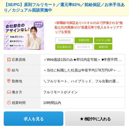
【SE/PG】原則フルリモート／還元率82%／前給保証／お米手当あ
り／カジュアル面談実施中
<前職給与保証あり>スキルのみで評価される*無
駄な社内業務ゼロ*高還元率で収入＆キャリアア
ップを実現
未経験歓迎
学歴不問
ベテランOK
完全週休2日
賞与複数月
面接1回
応募資格
＜Web面談1回のみ★即日内定可能＞ ■学歴不問 ■エンジニアとしての実務経験1年以上 （開発・インフラ・技術・工程など不問）
給与
＜当社に転職した社員は年収平均178万円UP＞ 月給45万円～120万円＋賞与＋各手当 ※経験・能力などを考慮の上、決定します ※案件の契約内容（月単金など）や昇給、賞与額はすべてシステム上で開示し
勤務地
＼フルリモート、ハイブリッド、フル出勤の選択可＆帰社日なし／ 【下記エリアを中心とするクライアント先または自宅にて勤務】 ■首都圏：東京・埼玉・千葉・神奈川 ■関西：大阪・兵庫・京都・滋賀・奈良・和
働き方
フルリモートがメイン
残業時間
10時間以内
求人を見る
検討中に入れる