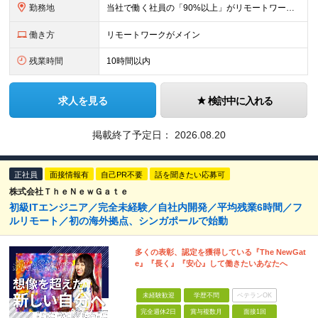
勤務地
当社で働く社員の「90%以上」がリモートワークを活用しています！ フルリモート勤務：約5割 ハイブリッド勤務（リモート＋出社）：約4割 【本社】東京都千代田区丸の内2-4-1 丸の内ビルディング12
働き方
リモートワークがメイン
残業時間
10時間以内
求人を見る
検討中に入れる
掲載終了予定日：
2026.08.20
正社員
面接情報有
自己PR不要
話を聞きたい応募可
株式会社ＴｈｅＮｅｗＧａｔｅ
初級ITエンジニア／完全未経験／自社内開発／平均残業6時間／フ
ルリモート／初の海外拠点、シンガポールで始動
多くの表彰、認定を獲得している『The NewGat
e』『⻑く』『安⼼』して働きたいあなたへ
未経験歓迎
学歴不問
ベテランOK
完全週休2日
賞与複数月
面接1回