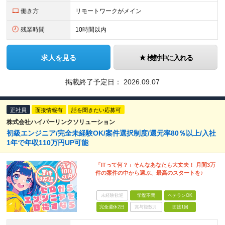
働き方
リモートワークがメイン
残業時間
10時間以内
求人を見る
検討中に入れる
掲載終了予定日：
2026.09.07
正社員
面接情報有
話を聞きたい応募可
株式会社ハイパーリンクソリューション
初級エンジニア/完全未経験OK/案件選択制度/還元率80％以上/入社
1年で年収110万円UP可能
「ITって何？」そんなあなたも大丈夫！ 月間3万
件の案件の中から選ぶ、最高のスタートを♪
未経験歓迎
学歴不問
ベテランOK
完全週休2日
賞与複数月
面接1回