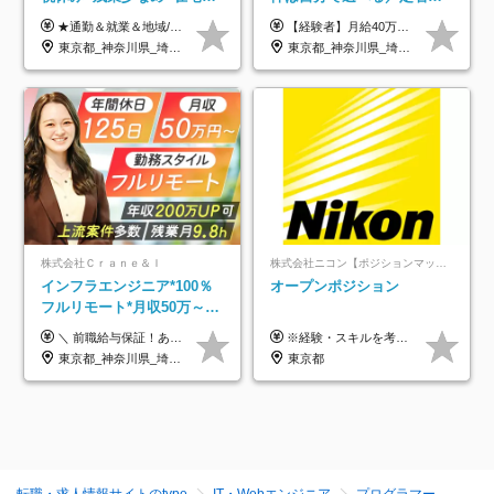
績あり■約900種類のスキル
93%／20～30代活躍中！
★通勤＆就業＆地域/住宅＆役職手当あり ★残業代は全額支給 ★選べる給与制度あり！ ■東京・神奈川・千葉・埼玉勤務の場合 月給24.5万円～55万円＋諸手当 （残業代は全額支給） (20,000円の地域/住宅手当込み) ■愛知・京都・大阪・兵庫勤務の場合 月給24万円以上＋諸手当 （残業代は全額支給） (15,000円の地域/住宅手当込み) ■茨城・栃木・群馬・静岡・三重・滋賀・広島・福岡勤務の場合 月給23.5万円以上＋諸手当 （残業代は全額支給） (10,000円の地域/住宅手当込み) ■北海道・宮城・山梨・長野・岐阜・奈良・和歌山・岡山勤務の場合 月給23万円以上＋諸手当 （残業代は全額支給） (5,000円の地域/住宅手当込み) ■その他のエリア勤務の場合 月給22.5万円以上＋諸手当 （残業代は全額支給） ※経験や能力を考慮し、当社規定により優遇します 【昇給：年一回実施】 【選べる給与制度】 ★収入を重視する方に… 「変動型人事制度」の選択も可能（派遣先からの評価に応じて収入アップ！） ※年2回のタイミングで希望者と面談の上決定します。
【経験者】月給40万円～120万円(固定残業代含む)+各種手当 ★前職給与の総収入額を100％保証｜還元率84％〜100％ ★20代の平均年収570万円 ※月給には、みなし残業手当(月30時間／5万8000円以上)を含みます 超過分は別途追加支給 ※固定残業代は、時間外労働の有無に関わらず30時間分を、月5万8000円~15万7000円支給 ※上記を超える時間外労働分は追加で支給 【未経験者】月給21万円以上＋各種手当 固定残業なし(残業代発生分全額支給) ※6ヶ月の試用期間あり（※条件に変動なし） ▼単価連動性×還元率は84％～100％で収入の大幅UPが可能！ ・案件単価が月50万円の場合：年収417万円 ・案件単価が月70万円の場合：年収584万円 ・案件単価が月100万円の場合：年収834万円 ＜モデル年収＞ ▼400万円～500万円(入社初年度) ▼542万円～626万円(入社2年) ▼667万円～700万円(入社3年） ▼709万円～801万円(入社5年）
アップ講座あり■全国募集
東京都_神奈川県_埼玉県_千葉県_大阪府_愛知県_北海道_岩手県_宮城県_山形県_福島県_茨城県_栃木県_群馬県_山梨県_長野県_富山県_石川県_静岡県_岐阜県_三重県_兵庫県_京都府_滋賀県_奈良県_広島県_岡山県_山口県_愛媛県_福岡県_熊本県_長崎県
東京都_神奈川県_埼玉県_千葉県_大阪府_愛知県_北海道_青森県_岩手県_宮城県_秋田県_山形県_福島県_茨城県_栃木県_群馬県_新潟県_山梨県_長野県_富山県_石川県_福井県_静岡県_岐阜県_三重県_兵庫県_京都府_滋賀県_奈良県_和歌山県_広島県_岡山県_鳥取県_島根県_山口県_徳島県_香川県_愛媛県_高知県_福岡県_熊本県_佐賀県_長崎県_大分県_宮崎県_鹿児島県_沖縄県
株式会社Ｃｒａｎｅ＆Ｉ
株式会社ニコン【ポジションマッチ登録】
インフラエンジニア*100％
オープンポジション
フルリモート*月収50万～*
クラウド×上流工程*前職給
＼ 前職給与保証！あなたのこれまでの経験を正当評価 ／ ★月収50万円～スタート！【年俸600万～1,162万8,000円（12分割）】 ――「頑張りが給与に直結しない…」そんな不満とは無縁の環境です。 実際、入社後に「年収150万～200万円UP」を実現した先輩エンジニアが多数活躍中！ 【 収入をさらに押し上げる充実のプラスα 】 スキルを磨くほど得をする「資格手当」 ⇒ 1資格につき毎月3,000円～30,000円を継続支給！ 成果を見逃さない「功績手当」 ⇒ 社員の頑張りに応じて最大10万円をダイレクトに支給！ スピード昇給・高年収も可能 ⇒ 1回の昇給で年収数十万UPのチャンスあり。ゆくゆくは年収1000万以上のハイクラスも目指せます。 ※経験・スキルを考慮の上決定します ※上記金額には固定残業代（月30h分・95,000円～184,000円）を含みます ※超過分は別途全額支給します ※試用期間2ヶ月間あり（その他待遇に差異はありません）
※経験・スキルを考慮の上、決定します。
与保証*残業月9.8h
東京都_神奈川県_埼玉県_千葉県_大阪府_愛知県_北海道_青森県_岩手県_宮城県_秋田県_山形県_福島県_茨城県_栃木県_群馬県_新潟県_山梨県_長野県_富山県_石川県_福井県_静岡県_岐阜県_三重県_兵庫県_京都府_滋賀県_奈良県_和歌山県_広島県_岡山県_鳥取県_島根県_山口県_徳島県_香川県_愛媛県_高知県_福岡県_熊本県_佐賀県_長崎県_大分県_宮崎県_鹿児島県_沖縄県
東京都
転職・求人情報サイトのtype
IT・Webエンジニア
プログラマー