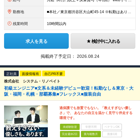
給与
月給 30万円以上＋決算賞与（年1回） Webサイトの実務経験＋マネジメント経験をお持ちの方は 月給40～120万円＋各種手当＋決算賞与（年1回） での採用も可能です！ ※経験や能力を考慮の上、決
勤務地
■本社／東京都渋谷区大山町45-14 ※転勤はありません。腰を据えて長く活躍していただけます ※(変更の範囲)上記を除く当社関連勤務地
残業時間
10時間以内
求人を見る
検討中に入れる
掲載終了予定日：
2026.08.24
正社員
面接情報有
自己PR不要
株式会社 システム・リノベイト
初級エンジニア■文系＆未経験デビュー歓迎！転勤なし＆東京・大
阪・福岡・札幌・那覇募集■フレックス■服装自由
過保護でも放置でもない。「教えすぎない優し
さ」で、 あなたの自立を温かく見守り伴走する
環境です。
未経験歓迎
学歴不問
ベテランOK
完全週休2日
賞与複数月
面接1回