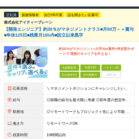
正社員
面接情報有
自己PR不要
話を聞きたい応募可
株式会社アイティーブレーン
【開発エンジニア】約30％がマネジメントクラス■月50万～＋賞与
■年休125日■残業月10h内■設立以来黒字
約30％がマネジメント×大手SIer案件×伴走型サポ
ートで 理想のキャリアを叶える！
未経験歓迎
学歴不問
ベテランOK
完全週休2日
賞与複数月
面接1回
応募資格
＼マネジメントポジションにチャレンジしたい方歓迎／ ■学歴不問 ■エンジニアとしての開発経験3年以上 ～こんな方にピッタリです！～ ■今よりスキルを磨きたい方 ■安心して長く働ける環境を求めている方
給与
◎前職の給与を最大限に考慮 ◎初年度の想定年収：400万円～！500万円スタートも可 ■月給32万円〜40万円＋賞与＋通勤交通費 ※経験・スキルを考慮のうえ、決定します ※試用期間6ヶ月間あり（期間
勤務地
◎リモートワークもプロジェクト先により可能 ◎転居を伴う転勤なし 本社もしくはプロジェクト先にて勤務となります。 ※プロジェクト先は9割が東京23区内 ※その他東京市内や神奈川エリアで勤務いただく
働き方
リモートワークOK
残業時間
10時間以内