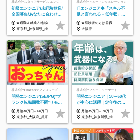
株式会社スタッフサービス エンジニアリング事業本部
株式会社ヒューマンキュレーション
初級エンジニア/未経験歓迎/
ITエンジニア◆「スキル不
全国募集/あなたに合わせた
足と言われる＝低年収」で
オリジナル研修をご用
はない！｜ 不安を克服し、
★通勤＆就業＆地域/住宅＆役職手当あり ★残業代は全額支給 ★選べる給与制度あり！ ■東京・神奈川・千葉・埼玉勤務の場合 月給24.5万円～55万円＋諸手当 （残業代は全額支給） (20,000円の地域/住宅手当込み) ■愛知・京都・大阪・兵庫勤務の場合 月給24万円以上＋諸手当 （残業代は全額支給） (15,000円の地域/住宅手当込み) ■茨城・栃木・群馬・静岡・三重・滋賀・広島・福岡勤務の場合 月給23.5万円以上＋諸手当 （残業代は全額支給） (10,000円の地域/住宅手当込み) ■北海道・宮城・山梨・長野・岐阜・奈良・和歌山・岡山勤務の場合 月給23万円以上＋諸手当 （残業代は全額支給） (5,000円の地域/住宅手当込み) ■その他のエリア勤務の場合 月給22.5万円以上＋諸手当 （残業代は全額支給） ※経験や能力を考慮し、当社規定により優遇します 【昇給：年一回実施】 【選べる給与制度】 ★収入を重視する方に… 「変動型人事制度」の選択も可能（派遣先からの評価に応じて収入アップ！） ※年2回のタイミングで希望者と面談の上決定します。
★経験者の方は前職の年収以上を保証します ★案件単価を開示した上で80％以上を還元します 月給25万円以上＋賞与年2回 ※経験や能力を考慮の上で優遇します ※試用期間が3ヶ月(その間の給与・待遇・雇用形態に変更はありません) ※月給には月20時間分のみなし残業手当(5万円)を含みます(超過分は別途支給) ★残業平均は月10時間以下ですので、毎月10時間分程度はお得です！
意/AI・IoT/残業平均8時間
年収アップした社員の実例
東京都_神奈川県_埼玉県_千葉県_大阪府_愛知県_北海道_岩手県_宮城県_山形県_福島県_茨城県_栃木県_群馬県_山梨県_長野県_富山県_石川県_静岡県_岐阜県_三重県_兵庫県_京都府_滋賀県_奈良県_広島県_岡山県_山口県_愛媛県_福岡県_熊本県_長崎県
大阪府
株式会社Phoenixテクノロジーズ
株式会社フューチャーゲート
開発エンジニア(SE/PG)*ブ
開発エンジニア｜50～60代
ランク転職回数不問*リモー
が中心に活躍｜定年後の給
ト案件多数*残業ほぼ0*通院
与減ナシ｜年収50万円アッ
月給30万円～60万円+住宅手当+職能手当+役職手当+決算賞与+報奨金 ※経験・能力を考慮し、優遇します ※給与には20時間分のみなし時間外手当(3万7000円以上)を含みます(超過時間分は別途追加支給) ※試用期間3～6ヵ月あり(その間の給与、待遇に差異なし) ※場合によって契約社員での採用の可能性あり(面接時に応相談)
月給35万円～70万円（固定残業代30時間分63,869円～を含む）+賞与年1回 ※30時間を超える分は別途支給します ●これまでのご経験・スキル・前職給与をできる限り考慮します ●待機期間も給与を100％支給します ●試用期間中も給与や福利厚生は同じです ≪年収を維持しながら長く働けます！≫ 一般的な企業では55歳や60歳を機に年収が下がりますが、 当社は役職などではなく「スキルや経験」で評価。 エンジニアとして長く働きながら あなたにふさわしい年収を維持できます！
のための半休制度あり
プ実績／昇給率92％（直近3
東京都_大阪府_兵庫県_京都府_福岡県
東京都_神奈川県_埼玉県_千葉県
年）