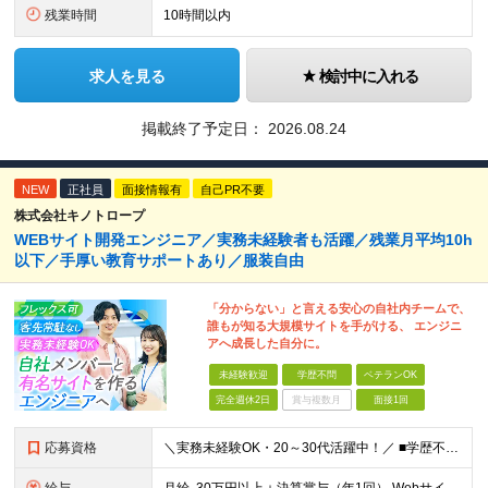
残業時間
10時間以内
求人を見る
検討中に入れる
掲載終了予定日：
2026.08.24
NEW
正社員
面接情報有
自己PR不要
株式会社キノトロープ
WEBサイト開発エンジニア／実務未経験者も活躍／残業月平均10h
以下／手厚い教育サポートあり／服装自由
「分からない」と言える安心の自社内チームで、
誰もが知る大規模サイトを手がける、 エンジニ
アへ成長した自分に。
未経験歓迎
学歴不問
ベテランOK
完全週休2日
賞与複数月
面接1回
応募資格
＼実務未経験OK・20～30代活躍中！／ ■学歴不問 ■プログラミングに少しでも触れた経験がある方 ┗言語や学習方法は不問／独学で勉強中の方も大歓迎です！ ＼こんな方にピッタリの環境です！／ ・客先