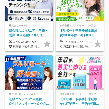
株式会社Widsley
株式会社エスアイイー 【東京プロマーケット上場】
総合職(エンジニア・事務・
ITサポート事務◆完全未経
営業)◆未経験OK◆リモー
験OK◆年休134日◆リモー
トあり◆残業月3h◆服装髪
トOK◆残業月7h以下◆賞与
≪完全未経験でも月給40万円以上も可能です！≫ -------------- 【1】ITエンジニア 月給26万円～50万円＋プロジェクト手当＋資格手当 【2】IT事務、営業事務 月給26万円～50万円＋プロジェクト手当＋資格手当 ≪【1】【2】共通≫ ★上記給与には固定残業代20時間分(月3万719円～)を含みます。残業が超過した場合は、追加支給します(残業は月平均3時間とほぼ発生しません。残業がなくても、固定残業代は支給されます) ★試用期間6ヵ月あり（期間中は月給23万1000円～。固定残業代20時間分3万719円～を含む／超過分は別途支給） -------------- 【3】SES営業、SaaS営業 月給30万円以上＋インセンティブ＋各種手当 ★上記給与には固定残業代45時間分(月7万6967円～)を含みます。残業が超過した場合は、追加支給します(残業は月平均3時間とほぼ発生しません。残業がなくても、固定残業代は支給されます) ★試用期間6ヵ月あり(期間中も給与や福利厚生は同じです)
＼平均年収517万円！入社5年目まで毎年必ず昇給／ ■賞与年3回 ■年収800万円以上も可 ■入社3年以上の平均年収469.2万円 月給23万2000円以上＋賞与年3回＋各種手当 ☆入社5年目まで最大1万5000円の定期昇給を確約 ┃各種手当充実 ・規定の資格を取得すれば、2000円～5万円を毎月支給（2万4000円～60万円／年） ・研修中に取得した取得率95％の資格でも研修後の給料UP ※月給は年齢・経験・能力を考慮して、優遇いたします ※上記月給金額は固定残業代（20時間/3万1300円円以上）を含み、超過分は別途支給いたします ※試用期間（6ヶ月）は月給に変動はありますが、その他待遇に差異はありません ├入社後1ヶ月～3ヶ月間は、月給20万1900円となります └上記金額は固定残業代（10時間／1万6000円）を含み、超過分は別途支給いたします
型自由
年3回◆5年目まで必ず昇給
東京都_神奈川県_埼玉県_千葉県_大阪府_愛知県_北海道_青森県_岩手県_宮城県_秋田県_山形県_福島県_茨城県_栃木県_群馬県_新潟県_山梨県_長野県_富山県_石川県_福井県_静岡県_岐阜県_三重県_兵庫県_京都府_滋賀県_奈良県_和歌山県_広島県_岡山県_鳥取県_島根県_山口県_徳島県_香川県_愛媛県_高知県_福岡県_熊本県_佐賀県_長崎県_大分県_宮崎県_鹿児島県_沖縄県
東京都_神奈川県_埼玉県_千葉県_大阪府_愛知県_北海道_青森県_岩手県_宮城県_秋田県_山形県_福島県_茨城県_栃木県_群馬県_新潟県_山梨県_長野県_富山県_石川県_福井県_静岡県_岐阜県_三重県_兵庫県_京都府_滋賀県_奈良県_和歌山県_広島県_岡山県_鳥取県_島根県_山口県_徳島県_香川県_愛媛県_高知県_福岡県_熊本県_佐賀県_長崎県_大分県_宮崎県_鹿児島県_沖縄県
株式会社Ｃｒａｎｅ＆Ｉ
株式会社エスアイイー 【東京プロマーケット上場】
初級エンジニア*未経験
【ITサポート事務】未経験
OK！*フルリモートOK*月給
からIT業界へ｜平均年収517
32万～*残業月9.8h*1ヶ月の
万円｜ホワイト企業認定｜