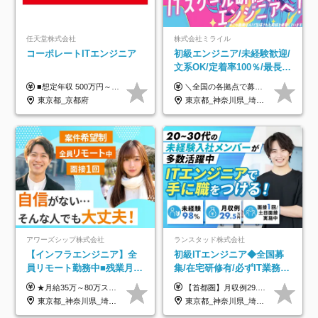
任天堂株式会社
株式会社ミライル
コーポレートITエンジニア
初級エンジニア/未経験歓迎/
文系OK/定着率100％/最長1
年の自社ITスクール研修あ
■想定年収 500万円～900万円 月給制 月給278,000円～ ※残業が発生した場合、残業代を別途全額支給します ※試用期間2ヶ月あり(待遇や給与に差異はありません)
＼全国の各拠点で募集中！／ 給与は以下の通り、勤務地により異なります。 札幌：月給23万円～27万円 仙台：月給22万円～26万円 新潟：月給22万円～26万円 東京：月給26万円～30万円 大阪：月給24万円～29万円 福岡：月給23.5万円～27万円 沖縄：月給21万円～26万円 ◎給与は知識や経験を考慮して決定します。 ◎残業は別途全額支給します。 ◎試用期間12カ月あり（給与は以下の通りです。その他条件に変更はありません） （試用期間の給与） 札幌：月給18.6万円～ 仙台：月給19万円～ 新潟：月給18万円～ 東京：月給22万円～ 大阪：月給20.8万円～ 福岡：月給19万円～ 沖縄：月給18万円～
り/年休130日
東京都_京都府
東京都_神奈川県_埼玉県_千葉県_大阪府_愛知県_北海道_青森県_岩手県_宮城県_秋田県_山形県_福島県_茨城県_栃木県_群馬県_新潟県_山梨県_長野県_富山県_石川県_福井県_静岡県_岐阜県_三重県_兵庫県_京都府_滋賀県_奈良県_和歌山県_広島県_岡山県_鳥取県_島根県_山口県_徳島県_香川県_愛媛県_高知県_福岡県_熊本県_佐賀県_長崎県_大分県_宮崎県_鹿児島県_沖縄県
アワーズシップ株式会社
ランスタッド株式会社
【インフラエンジニア】全
初級ITエンジニア◆全国募
員リモート勤務中■残業月
集/在宅研修有/必ずIT業務配
3h■最大3ヶ月の連休あり■
属/月収例29.5万円/Web面接
★月給35万～80万スタートも可 【未経験の方】 ■月給26万～80万＋賞与年2回（年2ヶ月分） 【何かしらのインフラエンジニア経験をお持ちの方】 ■月給35万～80万＋賞与年2回（年2ヶ月分） ※スキル・経験などを考慮し決定します ※試用期間6ヶ月あり。期間中は契約社員となります。その他の待遇に差異はありません（試用期間終了後、昇給の可能性あり） ※上記金額には固定残業代（月30時間分／4万9600円～15万2600円）を含みます。超過分は別途支給いたします。 ＼頑張りはインセンティブで還元！／ クライアントに貢献度を評価され、当社のエンジニアが追加で案件に参画することになるなど、会社にとって利益になる行動はしっかり評価します。 会社の成長に貢献できていることを実感でき、「もっと頑張ろう」と思える体制づくりを整えています！
【首都圏】月収例29.5万円（月給26万円＋諸手当） 【東海・関西】月収例28.5万円（月給25万円＋諸手当） 【九州】月収例26万円（月給23万円＋諸手当） ※経験・スキル・前職給与を踏まえ、総合的に判断して決定します。 例：首都圏 月収例31万円（月給27万円＋諸手当） ◆各種手当 ・通勤手当（上限4万円まで） ・残業代手当（1分単位で全額支給） ※固定残業代制は採用しておりません ・深夜勤務手当 ・資格取得支援（ランクに応じてお祝い金1万円～10万円を支給） ◆昇給：年1回 ◆補足 ・研修中1ヶ月間は、時給1670円となります。 ・試用期間6ヶ月あり。その間の待遇に変更はありません。 ※詳細は面接時にご案内します。
年休126日■20～30代活躍
1回/SE
東京都_神奈川県_埼玉県_千葉県_大阪府
東京都_神奈川県_埼玉県_千葉県_大阪府_愛知県_兵庫県_京都府_福岡県
中！