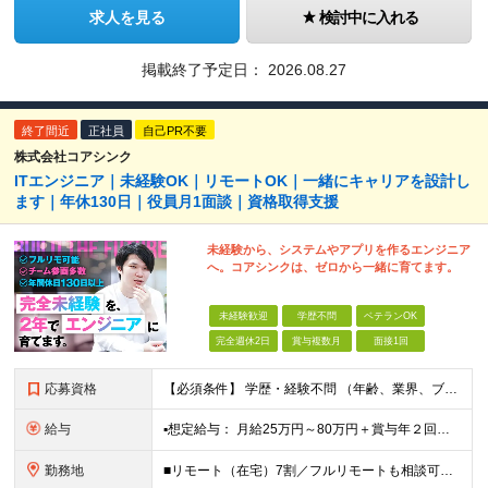
求人を見る
検討中に入れる
掲載終了予定日：
2026.08.27
終了間近
正社員
自己PR不要
株式会社コアシンク
ITエンジニア｜未経験OK｜リモートOK｜一緒にキャリアを設計し
ます｜年休130日｜役員月1面談｜資格取得支援
未経験から、システムやアプリを作るエンジニア
へ。コアシンクは、ゼロから一緒に育てます。
未経験歓迎
学歴不問
ベテランOK
完全週休2日
賞与複数月
面接1回
応募資格
【必須条件】 学歴・経験不問 （年齢、業界、ブランクの有無は問いません） 【こんな思いの方を、特に歓迎します】 「IT業界に憧れているけど、自分にもできるのか不安」 「異業種から転職して、新しいキ
給与
▪️想定給与： 月給25万円～80万円＋賞与年２回＋各種手当 ★前職の給与額は保証します！ 【手当一覧】 ■住宅手当 ■交通費 ■時間外手当 ■引越し手当（規程あり） ※月給は経験・スキルを考慮
勤務地
■リモート（在宅）7割／フルリモートも相談可能 ■一都三県を中心に各地のプロジェクト先 ※プロジェクトは本人の希望を最大限考慮し相談のうえで決定 ※転居を伴う転勤なし 【本社】 東京都千代田区外神田