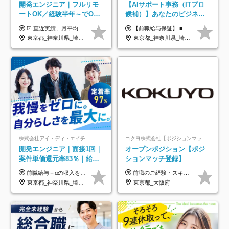
開発エンジニア｜フルリモ
【AIサポート事務（ITプロ
ートOK／経験半年～でOK
候補）】あなたのビジネス
／実質還元率80～90%／前
経験をAI業界で活かす◆IT
☑︎ 直近実績、月平均17,000円の昇給 ☑︎ 前職給与100%保証 ☑︎ 実質還元率80～90% ☑︎ 待機時も給与は満額支給 月給35万円～70万円＋交通費など各種手当 ※想定年収：4,200,000円～10,560,000円 ※経験・能力等を考慮の上で決定します。 ※上記金額には、みなし残業手当（50時間分・104,000円～212,000円）を含みます。超過分は別途追加支給します。 ┗残業時間は月平均10時間、多い時でも20時間程度と安定しております ★単価連動型の給与体系ではないため、万が一待機になってもその間の給与は満額支給しています。 ＜1年間の昇給事例をご紹介！＞ ・20代/フロントエンドエンジニア：月給274,000円→月給362,000円（＋88,000円/月） ・20代/iOSエンジニア：月給237,000円→月給287,000円（＋50,000円/月） ・20代/Androidエンジニア：月給316,000円→月給374,000円（＋58,000円/月） ・30代/Javaエンジニア（上流）：月給340,000円→月給418,000円（＋78,000円/月） ・30代/PMO：月給340,000円→月給418,000円（＋78,000円/月）
【前職給与保証】 ■未経験者： 月給30万円～35万円 ■ローキャリア（経験目安1年程度）： 月給35万円～40万円 ■経験者（経験目安3年以上）： 月給40万円～60万円 ■即戦力（経験目安5年以上）： 月給45万円～80万円 ※上記金額には固定残業代30時間分 【未経験者5万5000円～7万3000円、 ローキャリア6万4000円～7万3000円、 経験者5万8000円～10万9000円、 即戦力8万2000円～14万5000円】を含みます。 ※30時間を超える場合は追加で全額支給します。 ※経験・能力・前職給与などを総合的に評価したうえでご納得いただけるよう個別決定。 未経験者の場合、前職給与とポテンシャルを査定のうえ決定いたします。 ※日本国内でのIT業界経験、または同等の実務経験と能力に応じて決定します。 ※前職給与は日本円かつ、日本国内での実績に基づき評価します。 【納得の評価システム】 ★クォーター毎に査定する評価制度導入！ 明確な評価基準で翌年度年収を上げましょう！ ★評価対象期間に在籍中のほとんどの社員が昇給し 年収アップを実現しています！ ★様々なインセンティブ制度を用意し多角的に正当評価しています！ ※試用期間6カ月（期間中の待遇等に差異なし）
給保証／AI系など最先端案
未経験OK◆目指せるコンサ
東京都_神奈川県_埼玉県_千葉県_大阪府_愛知県_北海道_青森県_岩手県_宮城県_秋田県_山形県_福島県_茨城県_栃木県_群馬県_新潟県_山梨県_長野県_富山県_石川県_福井県_静岡県_岐阜県_三重県_兵庫県_京都府_滋賀県_奈良県_和歌山県_広島県_岡山県_鳥取県_島根県_山口県_徳島県_香川県_愛媛県_高知県_福岡県_熊本県_佐賀県_長崎県_大分県_宮崎県_鹿児島県_沖縄県
東京都_神奈川県_埼玉県_千葉県
件多数
ル
株式会社アイ・ディ・エイチ
コクヨ株式会社【ポジションマッチ登録】
開発エンジニア｜面接1回｜
オープンポジション【ポジ
案件単価還元率83％｜給与
ションマッチ登録】
UP保証｜年休140日｜在宅
前職給与＋αの収入を保証 月給42万円～120万円＋各種手当＋賞与 給与基準が明確かつ高還元です。 一人ひとりが安定した環境のもと、長く活躍できる職場を目指しています。 ※平均年収650万円 ・還元率83％ ・各種手当について 職能手当／職務手当／資格手当／営業手当 など ※前職での経験・能力、給与などを考慮の上、当社規定により優遇いたします ※試用期間あり（3ヶ月／期間中の条件に変動はありません） ※上記金額には固定残業代（78,948円～225,564円/月30時間分）を含みます 超過分は別途全額支給いたします ・年収UPを保証 過去には転職時に〈年収200万円UP〉したエンジニアも在籍しています。入社時だけでなく、入社後も安心の給与水準で働ける環境です。キャリアや技術力が正当に評価されていないと感じていたら、一度面接でお話ししましょう！ 当社では管理職の人数は最低限にし、無駄な管理をしません。その費用削減分を社員の給与に還元しています！
前職のご経験・スキル等を考慮して決定します。
利用率9割｜独立支援・副業
東京都_神奈川県_埼玉県_千葉県_大阪府_愛知県_北海道_青森県_岩手県_宮城県_秋田県_山形県_福島県_茨城県_栃木県_群馬県_新潟県_山梨県_長野県_富山県_石川県_福井県_静岡県_岐阜県_三重県_兵庫県_京都府_滋賀県_奈良県_和歌山県_広島県_岡山県_鳥取県_島根県_山口県_徳島県_香川県_愛媛県_高知県_福岡県_熊本県_佐賀県_長崎県_大分県_宮崎県_鹿児島県_沖縄県
東京都_大阪府
制度