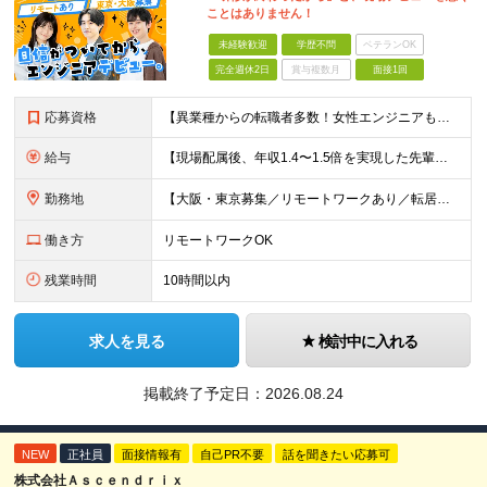
ことはありません！
未経験歓迎
学歴不問
ベテランOK
完全週休2日
賞与複数月
面接1回
応募資格
【異業種からの転職者多数！女性エンジニアも活躍中】 ◆学歴不問 ◆未経験OK ≪こんな方を歓迎しています≫ ◎未経験から成長できる環境で活躍したい方 ◎大学やスクールでIT系のスキルを学んだことのあ
給与
【現場配属後、年収1.4〜1.5倍を実現した先輩も！残業代全額支給】 ◆給与は経験やスキルに応じて決定します ◆年俸制250万円～350万円（1/12を月々支給） ≪年収UPの例≫ ◎飲食業からのキ
勤務地
【大阪・東京募集／リモートワークあり／転居を伴う転勤なし】 東京本社、大阪事務所、または東京23区内・関西（大阪・兵庫）の各クライアント先勤務 ◆入社後、約1年間はクライアント先ではなく 自社内（東
働き方
リモートワークOK
残業時間
10時間以内
求人を見る
検討中に入れる
掲載終了予定日：
2026.08.24
NEW
正社員
面接情報有
自己PR不要
話を聞きたい応募可
株式会社Ａｓｃｅｎｄｒｉｘ