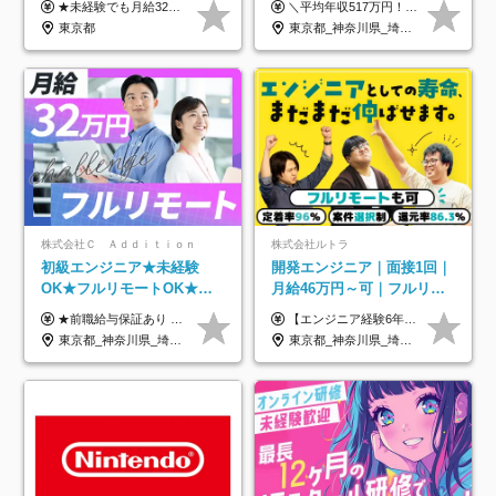
★未経験でも月給32万円スタート★ 月収32万円～35万円＋各種手当（資格手当だけで毎月15万の上乗せ実績あり！） ★資格手当豊富！1資格につき最大3万円支給 ★功績手当の導入で、毎月のお給与に上乗せで最大10万円支給している社員も！ ★1回の昇級で年収数十万UPも可 ★ゆくゆくは年収1000万以上も目指せる 年俸384万円～1,162万8,000円（12分割） ※経験・スキルを考慮の上決定します ※上記金額には固定残業代（月30h分・60,800円～66,500円）を含みます ※超過分は別途全額支給します ※試用期間2ヶ月間あり（その他待遇に差異はありません）
＼平均年収517万円！入社5年目まで毎年必ず昇給／ ■賞与年3回 ■年収800万円以上も可 ■入社3年以上の平均年収469.2万円 月給23万2000円以上＋賞与年3回＋各種手当 ☆入社5年目まで最大1万5000円の定期昇給を確約 ┃各種手当充実 ・規定の資格を取得すれば、2000円～5万円を毎月支給（2万4000円～60万円／年） ・研修中に取得した取得率95％の資格でも研修後の給料UP ※月給は年齢・経験・能力を考慮して、優遇いたします ※上記月給金額は固定残業代（20時間/3万1300円円以上）を含み、超過分は別途支給いたします ※試用期間（6ヶ月）は月給に変動はありますが、その他待遇に差異はありません ├入社後1ヶ月～3ヶ月間は、月給20万1900円となります └上記金額は固定残業代（10時間／1万6000円）を含み、超過分は別途支給いたします
研修*資格取得率100％
年休134日｜リモートOK
東京都
東京都_神奈川県_埼玉県_千葉県_大阪府_愛知県_北海道_青森県_岩手県_宮城県_秋田県_山形県_福島県_茨城県_栃木県_群馬県_新潟県_山梨県_長野県_富山県_石川県_福井県_静岡県_岐阜県_三重県_兵庫県_京都府_滋賀県_奈良県_和歌山県_広島県_岡山県_鳥取県_島根県_山口県_徳島県_香川県_愛媛県_高知県_福岡県_熊本県_佐賀県_長崎県_大分県_宮崎県_鹿児島県_沖縄県
株式会社Ｃ Ａｄｄｉｔｉｏｎ
株式会社ルトラ
初級エンジニア★未経験
開発エンジニア｜面接1回｜
OK★フルリモートOK★月
月給46万円～可｜フルリモ
給32万円～★残業月10h＆
ートも可｜案件選択制｜定
★前職給与保証あり ★月給32万円以上＋インセンティブあり 月給32万円以上＋インセンティブ＋各種手当 ※上記には固定残業代（月30時間・44,400円～）を含みます ※超過分は別途支給します ※試用期間はございません ★＼成果＝あなたの収入／★ 【1】案件単価ー8万円＝あなたの給与 参画したプロジェクトの案件単価から 一律8万円引いた金額があなたの給与です！ （月給例） ■1人称での構築・小規模な詳細設計 案件単価55万円ー8万円＝月給47万円（還元率85.5%） ■大型案件の設計・構築やプロジェクト管理 案件単価90万円ー8万円＝月給82万円（還元率91.1%） ‥‥‥‥‥‥‥‥‥‥‥‥‥‥‥‥‥‥ 【2】月給の他にも豊富なインセンティブあり 全員が月3～13万円のインセンティブをゲットしています！ ≪インセンティブ制度≫ 稼働している現場で増員・交代が発生し、 当社の人員を配属が決定した際に支給。 ◇C Addition正社員が参画 ：実粗利の10%／毎月 ◇協力会社所属の社員が参画：実粗利の30%／毎月 ≪リファラル制度≫ あなたの知り合いが当社のメンバーになった際に、 毎月1人あたり2万円支給します◎ ‥‥‥‥‥‥‥‥‥‥‥‥‥‥‥‥‥‥
【エンジニア経験6年以上の方】 月給46万円～100万円（固定残業代含む） ※上記月給には月30時間分の固定残業代（月8万7,400円～月19万円）を含む。超過分は全額支給。 【エンジニア経験4年以上の方】 月給42万円～100万円（固定残業代含む） ※上記月給には月30時間分の固定残業代（月7万9,800円～月19万円）を含む。超過分は全額支給。 【エンジニア経験4年未満の方】 月給38万円～100万円（固定残業代含む） ※上記月給には月30時間分の固定残業代（月7万2,200円～月19万円）を含む。超過分は全額支給。 ※経験、スキル、前職給与などを踏まえて決定。 ◆ルトラの給与制度のポイント！◆ ・社員の95%が入社時に年収UP！最高で300万円UPの実績も ・平均還元率86.3%（交通費・住宅手当・会社負担分の社保も含む） ・人柄やポテンシャルを評価し、スキル以上の希望年収を提示することも ・退職金制度やリファラル手当（平均50万円）あり
年休120日以上★副業可
着率96％以上｜副業OK｜住
東京都_神奈川県_埼玉県_千葉県_大阪府_愛知県_北海道_青森県_岩手県_宮城県_秋田県_山形県_福島県_茨城県_栃木県_群馬県_新潟県_山梨県_長野県_富山県_石川県_福井県_静岡県_岐阜県_三重県_兵庫県_京都府_滋賀県_奈良県_和歌山県_広島県_岡山県_鳥取県_島根県_山口県_徳島県_香川県_愛媛県_高知県_福岡県_熊本県_佐賀県_長崎県_大分県_宮崎県_鹿児島県_沖縄県
東京都_神奈川県_埼玉県_千葉県_大阪府_愛知県_北海道_青森県_岩手県_宮城県_秋田県_山形県_福島県_茨城県_栃木県_群馬県_新潟県_山梨県_長野県_富山県_石川県_福井県_静岡県_岐阜県_三重県_兵庫県_京都府_滋賀県_奈良県_和歌山県_広島県_岡山県_鳥取県_島根県_山口県_徳島県_香川県_愛媛県_高知県_福岡県_熊本県_佐賀県_長崎県_大分県_宮崎県_鹿児島県_沖縄県
宅手当