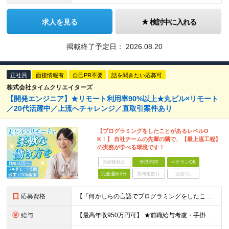
求人を見る
検討中に入れる
掲載終了予定日：
2026.08.20
正社員
面接情報有
自己PR不要
話を聞きたい応募可
株式会社タイムクリエイターズ
【開発エンジニア】★リモート利用率90%以上★丸ビル×リモート
／20代活躍中／上流へチャレンジ／直取引案件あり
【プログラミングをしたことがあるレベルO
K！】 自社チームの先輩の隣で、【最上流工程】
の実務が学べる環境です！
未経験歓迎
学歴不問
ベテランOK
完全週休2日
賞与複数月
面接1回
応募資格
【「何かしらの言語でプログラミングをしたことがある」というレベルの方も大歓迎です！】 ◆学歴不問 ◆何らかの開発経験をお持ちの方 ＼こんな方にピッタリです！／ ★下流工程から抜け出し、要件定義や基本
給与
【最高年収950万円可】 ★前職給与考慮・手掛けた成果やスキルをダイレクトに還元！ 【月給】30万円〜70万円 ※経験・スキル・前職給与等を十分に考慮の上、決定いたします。 ※上記には固定残業代（月