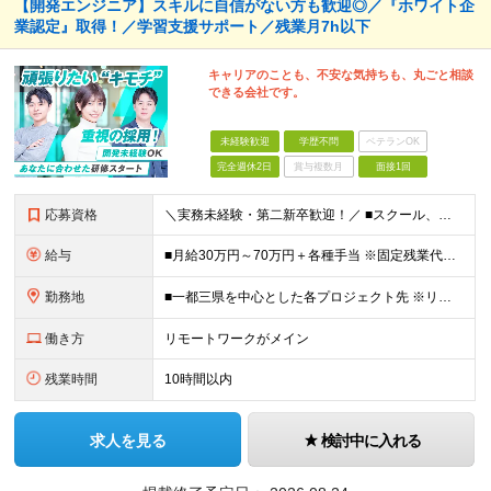
【開発エンジニア】スキルに自信がない方も歓迎◎／『ホワイト企
業認定』取得！／学習支援サポート／残業月7h以下
キャリアのことも、不安な気持ちも、丸ごと相談
できる会社です。
未経験歓迎
学歴不問
ベテランOK
完全週休2日
賞与複数月
面接1回
応募資格
＼実務未経験・第二新卒歓迎！／ ■スクール、職業訓練、独学などでITに関する一定の知識・スキル （ある程度コードが書けるレベル）をお持ちの方 ※学歴不問 ※35歳以下の方（長期キャリア形成のため）
給与
■月給30万円～70万円＋各種手当 ※固定残業代：30時間分／56,250円～ ※試用期間なし ★未経験からのチャレンジでも、 これまでの社会人経験や対人スキル、学習状況をしっかり評価します。
勤務地
■一都三県を中心とした各プロジェクト先 ※リモートワーク率は約70％。週2～3日のハイブリッド勤務が中心です。 ハイブリッド：約50％（出社＋リモート） フルリモート：約20％ 【東京オフィス】
働き方
リモートワークがメイン
残業時間
10時間以内
求人を見る
検討中に入れる