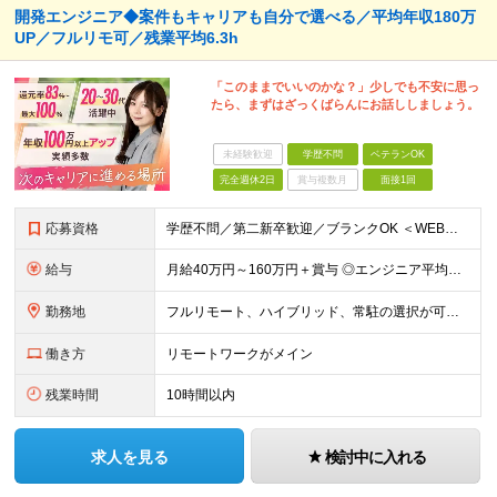
開発エンジニア◆案件もキャリアも自分で選べる／平均年収180万
UP／フルリモ可／残業平均6.3h
「このままでいいのかな？」少しでも不安に思っ
たら、まずはざっくばらんにお話ししましょう。
未経験歓迎
学歴不問
ベテランOK
完全週休2日
賞与複数月
面接1回
応募資格
学歴不問／第二新卒歓迎／ブランクOK ＜WEB面談1回のみ！即日内定も◎＞ 【応募条件】 ・ITエンジニアとして1年以上の実務経験をお持ちの方 ※インフラ・開発・言語・工程・業界など不問 ※転職回
給与
月給40万円～160万円＋賞与 ◎エンジニア平均年収820万円 ◎入社した全員が年収UPしています！（前職年収180万円UP） ◎単価連動型：還元率83％～最大100%だから高収入が実現 ◎待機時給
勤務地
フルリモート、ハイブリッド、常駐の選択が可能＆帰社日なし ●下記エリアを中心とするクライアント先、または自宅にて勤務 首都圏：東京・埼玉・千葉・神奈川 関西：大阪・兵庫・京都・滋賀・奈良・和歌山 東
働き方
リモートワークがメイン
残業時間
10時間以内
求人を見る
検討中に入れる