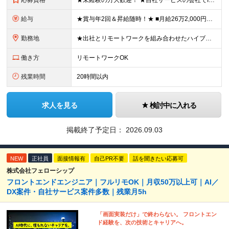
応募資格
★未経験の方大歓迎！ ★自社サービスの会社でIT業界デビューを目指しましょう◎ ■学歴不問 ＼以下のような方大歓迎／ ◎ITの仕事に興味がある ◎エンジニアとしてキャリアを築きたい ◎社会貢献性の高
給与
★賞与年2回＆昇給随時！★ ■月給26万2,000円～33万円＋賞与年2回＋交通費 ※前職の給与やスキルを考慮し決定します ※固定残業代（月45時間分／6万9,000円～8万7,000円）を含みます
勤務地
★出社とリモートワークを組み合わせたハイブリッド勤務！ ★幡ヶ谷駅から徒歩1分！ 【本社】 東京都渋谷区幡ヶ谷1-34-14 宝ビル3F ※(変更の範囲)上記を除く当社関連勤務地
働き方
リモートワークOK
残業時間
20時間以内
求人を見る
検討中に入れる
掲載終了予定日：
2026.09.03
NEW
正社員
面接情報有
自己PR不要
話を聞きたい応募可
株式会社フェローシップ
フロントエンドエンジニア｜フルリモOK｜月収50万以上可｜AI／
DX案件・自社サービス案件多数｜残業月5h
「画面実装だけ」で終わらない。 フロントエン
ド経験を、次の技術とキャリアへ。