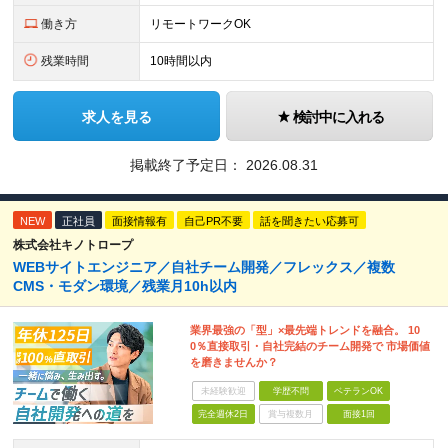
働き方
リモートワークOK
残業時間
10時間以内
求人を見る
検討中に入れる
掲載終了予定日：
2026.08.31
NEW
正社員
面接情報有
自己PR不要
話を聞きたい応募可
株式会社キノトロープ
WEBサイトエンジニア／自社チーム開発／フレックス／複数
CMS・モダン環境／残業月10h以内
業界最強の「型」×最先端トレンドを融合。 10
0％直接取引・自社完結のチーム開発で 市場価値
を磨きませんか？
未経験歓迎
学歴不問
ベテランOK
完全週休2日
賞与複数月
面接1回