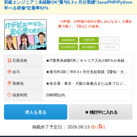
初級エンジニア｜未経験OK*賞与6.3ヶ月分実績*Java/PHP/Python
学べる研修*定着率92%
＜5年後、10年後の自分が楽しみになる＞ 上場企
業で描く、【安心】の未来。
未経験歓迎
学歴不問
ベテランOK
完全週休2日
賞与複数月
面接1回
応募資格
★IT業界未経験OK｜キャリア入社の80％が未経験スタート！ ★第二新卒OK ★学歴不問 ＼このような方を歓迎しています！／ ・IT業界に興味があり、ゼロから学ぶ意欲がある方 ・社会人経験（業界不問
給与
★賞与年3回｜年6.3ヶ月分支給実績 【愛知・大阪】 月給25.5万円～35万円＋各種手当＋賞与年2回＋業績賞与 ※上記には一律の地域手当2.5万円を含みます 【東京】 月給27万円～35万円＋各
勤務地
★名古屋・東京・大阪の各拠点または各プロジェクト先での勤務となります （愛知、岐阜、東京、埼玉、千葉、神奈川、大阪、兵庫、京都など） ★U・Iターン歓迎！原則転勤なし ★リモートワーク対応案件もあり
残業時間
20時間以内
求人を見る
検討中に入れる
5
掲載終了予定日：
2026.08.13
残り
日