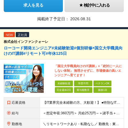
求人を見る
検討中に入れる
掲載終了予定日：
2026.08.31
NEW
正社員
株式会社インファンクォーレ
ローコード開発エンジニア#未経験歓迎#個別研修×国立大学職員向
けのIT講師#リモート可#年休125日
「国立大学職員向けのIT講師」×「絶対に一人に
しない体制」 無理させずに、市場価値の高いエ
ンジニアへ育てます！
未経験歓迎
学歴不問
ベテランOK
完全週休2日
賞与複数月
面接1回
応募資格
【IT業界完全未経験の方、大歓迎！】 ●特別なITスキルや知識は一切不問です！ ※学歴不問 ～1つでも当てはまる方は大歓迎！～ ★「IT業界に興味があるけど知識がない」という方 ★「誰かに質問しやす
給与
＜想定年収:360万円＞ 月給25万円～＋諸手当＋決算賞与＋寸志の計2回（住宅補助あり） ※経験・スキルを考慮の上決定 ※固定残業代（30時間分／4万8000円～）含む。超過分は別途全額支給 ※試用期
勤務地
＼リモートワークあり・転勤なし／ 勤務先：東京都23区、神奈川県、千葉県、埼玉県の各プロジェクト先 ※リモートワーク可能ですが案件により変更の場合がございます。 ■本社 東京都豊島区南池袋1-16-