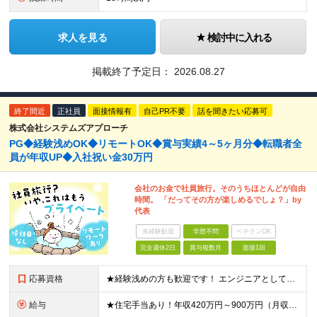
求人を見る
検討中に入れる
掲載終了予定日：
2026.08.27
終了間近
正社員
面接情報有
自己PR不要
話を聞きたい応募可
株式会社システムズアプローチ
PG◆経験浅めOK◆リモートOK◆賞与実績4～5ヶ月分◆転職者全
員が年収UP◆入社祝い金30万円
会社のお金で社員旅行。そのうちほとんどが自由
時間。 「だってその方が楽しめるでしょ？」by
代表
未経験歓迎
学歴不問
ベテランOK
完全週休2日
賞与複数月
面接1回
応募資格
★経験浅めの方も歓迎です！ エンジニアとしてマイペースに成長してける環境をお探しなら、まずは“元エンジニア”の社長・野﨑と話に来てください！ ◆オープン・Web系システム、汎用機システムの開発経験を
給与
★住宅手当あり！年収420万円～900万円（月収28万～60万円） ★当社への転職者全員が、前職と比べて年収アップを実現しています！ ■実務経験5年以上 ＜年収600万円～（月収39.5万円～）※各