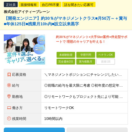
正社員
面接情報有
自己PR不要
話を聞きたい応募可
株式会社アイティーブレーン
【開発エンジニア】約30％がマネジメントクラス■月50万～＋賞与
■年休125日■残業月10h内■設立以来黒字
約30％がマネジメント×大手SIer案件×伴走型サポ
ートで 理想のキャリアを叶える！
未経験歓迎
学歴不問
ベテランOK
完全週休2日
賞与複数月
面接1回
応募資格
＼マネジメントポジションにチャレンジしたい方歓迎／ ■学歴不問 ■エンジニアとしての開発経験3年以上 ～こんな方にピッタリです！～ ■今よりスキルを磨きたい方 ■安心して長く働ける環境を求めている方
給与
◎前職の給与を最大限に考慮 ◎初年度の想定年収：400万円～！500万円スタートも可 ■月給32万円〜40万円＋賞与＋通勤交通費 ※経験・スキルを考慮のうえ、決定します ※試用期間6ヶ月間あり（期間
勤務地
◎リモートワークもプロジェクト先により可能 ◎転居を伴う転勤なし 本社もしくはプロジェクト先にて勤務となります。 ※プロジェクト先は9割が東京23区内 ※その他東京市内や神奈川エリアで勤務いただく
働き方
リモートワークOK
残業時間
10時間以内