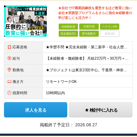
★自社でIT職業訓練校を運営するほど教育に強い
会社★実践型プログラムをさらに強化★経験者の
学び直しにも注力中！
未経験歓迎
学歴不問
ベテランOK
完全週休2日
賞与複数月
面接1回
応募資格
★学歴不問 ★完全未経験・第二新卒・社会人歴10年以上の方も歓迎！ ◆業界・職種未経験者もエンジニア経験者（開発・インフラ、現在のフェーズ、経験年数問わず）もどちらも大歓迎！ ◆エンジニア経験が
給与
【未経験者・微経験者】 月給23万円～30万円＋賞与年2回＋各種手当（手当充実） ※微経験者は経験3年未満の方。 ※経験・スキルを考慮して優遇します。 【エンジニア経験者】 月給30万円～50万円
勤務地
★プロジェクトは東京23区中心。千葉県・神奈川県・埼玉県もあり。 ★リモート勤務が可能なプロジェクトもあります。 ★転居を伴う転勤はありません。 【最初は研修からスタート】 ★未経験の場合は最初の3
働き方
リモートワークOK
残業時間
10時間以内
求人を見る
検討中に入れる
掲載終了予定日：
2026.08.27