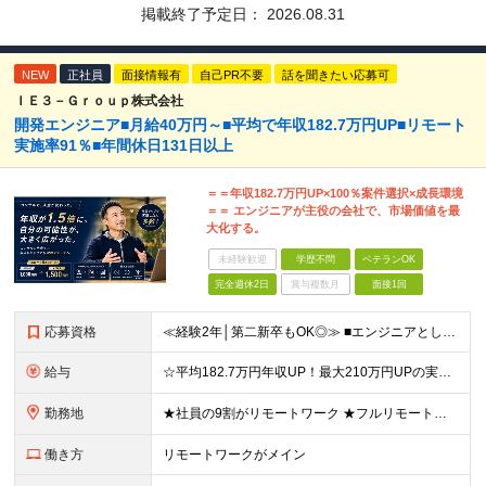
掲載終了予定日：
2026.08.31
NEW
正社員
面接情報有
自己PR不要
話を聞きたい応募可
ＩＥ３－Ｇｒｏｕｐ株式会社
開発エンジニア■月給40万円～■平均で年収182.7万円UP■リモート
実施率91％■年間休⽇131⽇以上
＝＝年収182.7万円UP×100％案件選択×成長環境
＝＝ エンジニアが主役の会社で、市場価値を最
大化する。
未経験歓迎
学歴不問
ベテランOK
完全週休2日
賞与複数月
面接1回
応募資格
≪経験2年│第二新卒もOK◎≫ ■エンジニアとして実務経験をお持ちの方（2年以上） ■学歴不問 ＼意欲重視の採用です／ 「経歴に自信がない」という方も、 "今後挑戦したいこと""スキルアップしたいこ
給与
☆平均182.7万円年収UP！最大210万円UPの実績もあり ☆スキルにより月給100万円スタートも可能◎ 月給40万円～100万円＋決算賞与＋各種手当 ～給与イメージ～ ■経験2年以上…月給40
勤務地
★社員の9割がリモートワーク ★フルリモート案件もあり ★地方からの応募も歓迎！／転居を伴う転勤なし 東京23区を中心としたプロジェクト先での勤務です。 ～～～～～～～～～～～ 【東京⇒地方へUタ
働き方
リモートワークがメイン