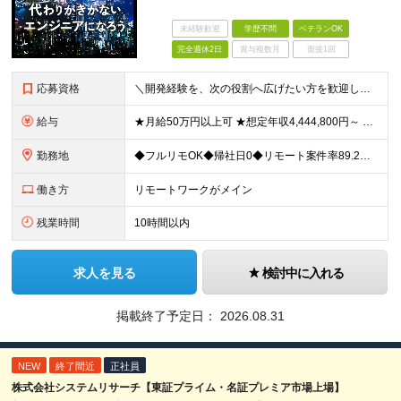
未経験歓迎
学歴不問
ベテランOK
完全週休2日
賞与複数月
面接1回
応募資格
＼開発経験を、次の役割へ広げたい方を歓迎します／ ■HTML、CSS、JavaScriptを使用した実務経験を1年以上お持ちの方 ■APIを利用した画面・機能開発の経験、または基礎知識をお持ちの方
給与
★月給50万円以上可 ★想定年収4,444,800円～ ★転職時に50万円～300万円の年収UP事例あり！ ★入社1年で年収が120万円上がった社員もいます！ 月給370,400円〜 ※経験やスキル
勤務地
◆フルリモOK◆帰社日0◆リモート案件率89.2%◆希望を考慮／転居を伴う転勤なし 一都三県のクライアント先＋在宅勤務（案件により異なります） 【本社】東京都千代田区内幸町2-2-3 日比谷国際ビル
働き方
リモートワークがメイン
残業時間
10時間以内
求人を見る
検討中に入れる
掲載終了予定日：
2026.08.31
NEW
終了間近
正社員
株式会社システムリサーチ【東証プライム・名証プレミア市場上場】