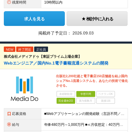
残業時間
10時間以内
求人を見る
検討中に入れる
掲載終了予定日：
2026.09.03
NEW
終了間近
正社員
株式会社メディアドゥ【東証プライム上場企業】
Webエンジニア／国内No.1電子書籍流通システムの開発
出版社2,200社超と電子書店150店舗超を結ぶ国内
シェアNo.1流通システムを、あなたの技術で進化
させる。
未経験歓迎
学歴不問
ベテランOK
完全週休2日
賞与複数月
面接1回
応募資格
■Webアプリケーションの開発経験（言語不問／目安1年以上） ※Java, PHP, Ruby, Python, Goなど、いずれかの言語でWEB開発経験があればOKです。 ■学歴不問 □複数名採用
給与
年俸480万円～1,000万円 ■≪月収想定：40万円～83万円≫ ・担当いただく業務範囲やマネジメントの有無など、役割に応じて決定します ・年俸額を12分割し、毎月支給します ・試用期間3カ月あり