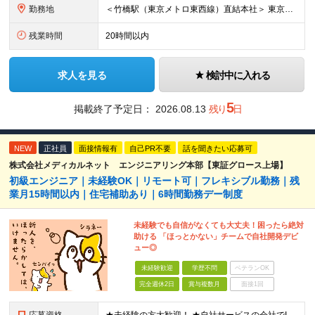
勤務地
＜竹橋駅（東京メトロ東西線）直結本社＞ 東京都千代田区一ツ橋一丁目1番1号パレスサイドビル5F・8F （変更の範囲）上記を除く当社関連勤務地
残業時間
20時間以内
求人を見る
検討中に入れる
5
掲載終了予定日：
2026.08.13
残り
日
NEW
正社員
面接情報有
自己PR不要
話を聞きたい応募可
株式会社メディカルネット エンジニアリング本部【東証グロース上場】
初級エンジニア｜未経験OK｜リモート可｜フレキシブル勤務｜残
業月15時間以内｜住宅補助あり｜6時間勤務デー制度
未経験でも自信がなくても大丈夫！困ったら絶対
助ける 「ほっとかない」チームで自社開発デビ
ュー◎
未経験歓迎
学歴不問
ベテランOK
完全週休2日
賞与複数月
面接1回