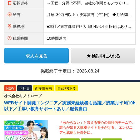
応募資格
～工程、分野は不問。自社の仲間とモノづくりをしたい方歓迎します。～ ■学歴不問 ■プログラミングの実務経験が3年以上ある方 ～このような希望も当社なら大歓迎です！～ ・使用する言語や技術が固定化され
給与
月給 30万円以上＋決算賞与（年1回） ◆月給30～55万円＋各種手当＋決算賞与（年1回） ┗プログラミングの実務経験が3年以上をお持ちの方 ◆月給40～120万円＋各種手当＋決算賞与（年1回）
勤務地
■本社／東京都渋谷区大山町45-14 ※転勤はありません。腰を据えて長く活躍していただけます ※(変更の範囲)上記を除く当社関連勤務地
残業時間
10時間以内
求人を見る
検討中に入れる
掲載終了予定日：
2026.08.24
NEW
正社員
面接情報有
自己PR不要
株式会社キノトロープ
WEBサイト開発エンジニア／実務未経験者も活躍／残業月平均10h
以下／手厚い教育サポートあり／服装自由
「分からない」と言える安心の自社内チームで、
誰もが知る大規模サイトを手がける、 エンジニ
アへ成長した自分に。