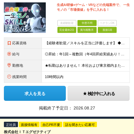
生成AI研修×ゲーム・VRなどの先端案件で、 一生
モノの「市場価値」を手に入れる！
未経験歓迎
学歴不問
ベテランOK
完全週休2日
賞与複数月
面接1回
応募資格
【経験者歓迎／スキルを正当に評価します】 ◆学歴不問 ◆ITエンジニアとしての実務経験をお持ちの方（年数・分野不問） 「今の環境ではスキルアップの実感がない」 「もっと幅広い技術に挑戦したい」 「
給与
◎昇給：年1回～複数回（年4回昇給実績あり！） ◎1000万円以上も可／20代後半で複数在籍！ 【ITエンジニア業務経験者】 ◆月給30万円～80万円(固定残業代含む)＋各種手当 ※経験者は試用期間
勤務地
★転勤はありません！ 本社および東京都内または 首都圏を中心とするプロジェクト先での勤務となります。 ※勤務地選択可 ※希望は最大限考慮します ※入社後の転居を伴う転勤なし ◆本社オフィス 東京都
残業時間
10時間以内
求人を見る
検討中に入れる
掲載終了予定日：
2026.08.27
正社員
面接情報有
自己PR不要
話を聞きたい応募可
株式会社ＩＴエグゼクティブ