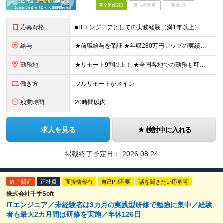
完全週休2日
賞与複数月
面接1回
応募資格
■ITエンジニアとしての実務経験（満1年以上） ■学歴不問 ★年収を上げたい ★フルリモートで働きたい ★上流工程に携わりたい ★自社サービスをつくってみたい など これまでの経験を活かして環境を変
給与
★前職給与を保証 ★年収280万円アップの実績あり ★想定年収：489万6,000円～979万2,000円 ※案件単価により上振れあり ■月給40万8,000円～81万6,000円 ※経験・能力に合
勤務地
★リモート9割以上！ ★全国各地での勤務も可！地方在住の方も大歓迎です◎ ■各プロジェクト先にて勤務 ※プロジェクトは本人の希望を考慮し相談の上で決定 ※転居を伴う転勤なし 【本社】 東京都品川区
働き方
フルリモートがメイン
残業時間
20時間以内
求人を見る
検討中に入れる
掲載終了予定日：
2026.08.24
終了間近
正社員
面接情報有
自己PR不要
話を聞きたい応募可
株式会社千手Soft
ITエンジニア／未経験者は3カ月の実践型研修で勉強に集中／経験
者も最大2カ月間は研修を実施／年休126日