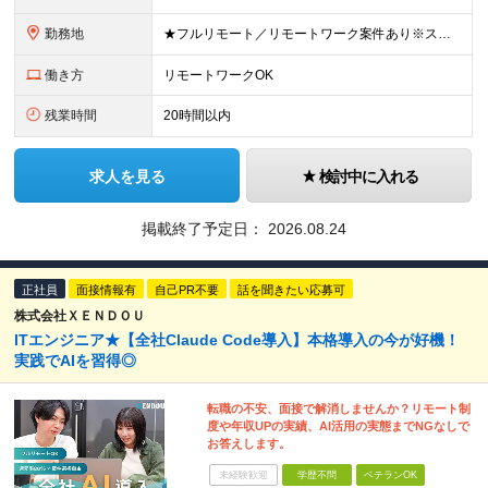
勤務地
★フルリモート／リモートワーク案件あり※スキル・案件状況による ★転勤なし／UIターン歓迎 ●勤務先 横浜本社オフィスまたはプロジェクト拠点 (横浜市、川崎市など神奈川県内) ●横浜本社 神奈川県
働き方
リモートワークOK
残業時間
20時間以内
求人を見る
検討中に入れる
掲載終了予定日：
2026.08.24
正社員
面接情報有
自己PR不要
話を聞きたい応募可
株式会社ＸＥＮＤＯＵ
ITエンジニア★【全社Claude Code導入】本格導入の今が好機！
実践でAIを習得◎
転職の不安、面接で解消しませんか？リモート制
度や年収UPの実績、AI活用の実態までNGなしで
お答えします。
未経験歓迎
学歴不問
ベテランOK