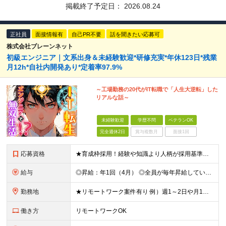
掲載終了予定日：
2026.08.24
正社員
面接情報有
自己PR不要
話を聞きたい応募可
株式会社ブレーンネット
初級エンジニア｜文系出身＆未経験歓迎*研修充実*年休123日*残業
月12h*自社内開発あり*定着率97.9%
～工場勤務の20代がIT転職で「人生大逆転」した
リアルな話～
未経験歓迎
学歴不問
ベテランOK
完全週休2日
賞与複数月
面接1回
応募資格
★育成枠採用！経験や知識より人柄が採用基準です ★文系出身や未経験、第二新卒の方大歓迎 ★20代～30代活躍中 ■学歴不問 ■PCの基本操作ができる方（Word、Excelへの文字入力など） ≪こ
給与
◎昇給：年1回（4月） ◎全員が毎年昇給しています！ ◎決算賞与：年1回（3月）※業績に応じて決算賞与支給 ◎想定年収：307万円～385万円 ■月給：24.3万円～31万円 ※経験・能力等を考慮
勤務地
★リモートワーク案件有り 例）週1～2日や月1日の出社など ★転居を伴う転勤はありません ★勤務地は希望を考慮して決定 ▼下記エリアのいずれかのプロジェクト先となります 東京都、神奈川県、埼玉県、千
働き方
リモートワークOK