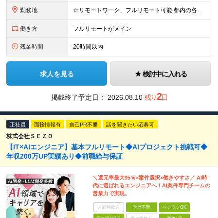
勤務地
☆リモートワーク、フルリモート可能 都内の各プロジェクト先にてご勤務いただきます。 勤務地は、希望を考慮して決定いたします。 ※会社都合による転勤はありません ※変更の範囲：上記を除く当社関連勤務
働き方
フルリモートがメイン
残業時間
20時間以内
求人を見る
検討中に入れる
2
掲載終了予定日：
2026.08.10
残り
日
正社員
面接情報有
自己PR不要
話を聞きたい応募可
株式会社ＳＥＺＯ
【IT×AIエンジニア】基本フルリモート◆AIプロジェクト挑戦可◆
年収200万UP実績あり◆前職給与保証
＼還元率最大95％×案件選択×働きやすさ／ AI時
代に選ばれるエンジニアへ！AI案件専門チームの
営業力で実現。
未経験歓迎
学歴不問
ベテランOK