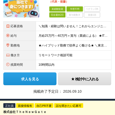
（代表・後藤）
未経験歓迎
学歴不問
ベテランOK
完全週休2日
賞与複数月
面接1回
応募資格
＼知識・経験は問いません！これからエンジニアを目指したい方歓迎◎／ ◆学歴不問 ◆経験不問 ＜★下記に当てはまる方にピッタリ！★＞ □未経験からプロのエンジニアを目指したい方 □AIなど身近な開発に
給与
月給25万円～40万円＋賞与（業績による） ★ITのスキルを身につけながらしっかり稼げる！ ※スキルや経験により決定いたします ※固定残業代（月30時間分／4万5918円～）を含みます。超過分は
勤務地
★ハイブリッド勤務で効率よく働ける★ ＼東京・大阪で採用実施中！大阪本社！／ 東京もしくは大阪の顧客先、もしくは当社オフィスにて勤務いただきます。 【本社】 大阪府大阪市中央区高麗橋2-2-7 東栄
働き方
リモートワーク相談可能
残業時間
10時間以内
求人を見る
検討中に入れる
掲載終了予定日：
2026.09.10
正社員
面接情報有
自己PR不要
話を聞きたい応募可
株式会社ＴｈｅＮｅｗＧａｔｅ