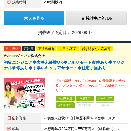
残業時間
20時間以内
求人を見る
検討中に入れる
掲載終了予定日：
2026.09.14
終了間近
正社員
面接情報有
自己PR不要
話を聞きたい応募可
Avintonジャパン株式会社
初級エンジニア◆実務未経験OK◆フルリモート案件あり◆オリジ
ナル研修あり◆手厚いキャリアサポート◆住宅手当あり
「ITの基礎」から「AI×Web」の最先端まで学べ
る。 メンターと描く、あなただけの成長ストー
リー。
未経験歓迎
学歴不問
ベテランOK
完全週休2日
賞与複数月
面接1回
応募資格
≪実務未経験OK◎│学歴不問≫ ※独学・スクール・資格学習など何らかのIT学習経験がある方を想定しています ★独学からスタートし、コンビニ店長からエンジニアになった人 ★インフラ構築→アプリ開発への
給与
≪想定年収324万円～550万円≫ 【経験者（エンジニア経験1年ほどの方を想定）】 月給30万円～＋各種手当 ※上記は固定残業代（30時間分／57,000円）を含みます。固定残業代は時間外労働の有無