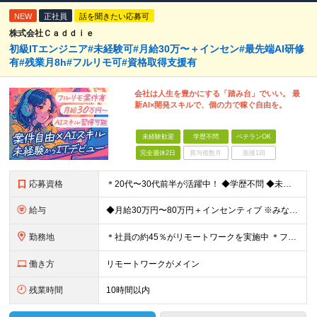
NEW
正社員
話を聞きたい応募可
株式会社Ｃａｄｄｉｅ
初級ITエンジニア#未経験可#月給30万〜＋インセン#最先端AI研修
有#残業月8h#フルリモ可#資格取得支援有
会社は人生を豊かにする「踏み台」でいい。 最
新AI×開発スキルで、個の力で稼ぐ自由を。
未経験歓迎
学歴不問
ベテランOK
完全週休2日
賞与複数月
面接1回
応募資格
＊20代〜30代前半が活躍中！ ◆学歴不問 ◆未経験歓迎 ★「手に職をつけたい」「今の自分を変えたい」という意欲を最重視します。 ＼こんな方にピッタリです！／ ◆接客・販売・営業など「人と話す仕事
給与
◆月給30万円〜80万円＋インセンティブ ※みなし残業代（月10時間・16,000円）を含みます ※超過分は別途支給します ※試用期間3か月あり（給与は28万円、待遇に差異なし）
勤務地
＊社員の約45％がリモートワークを実施中 ＊フルリモート案件もあり ＊転勤はありません 本社（横浜）または、東京・神奈川の各プロジェクト先。 【本社】 神奈川県横浜市中区不老町2丁目11-8 税経
働き方
リモートワークがメイン
残業時間
10時間以内