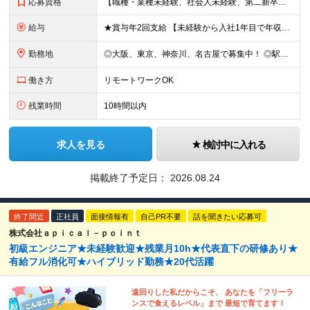
応募資格
【職種・業種未経験、社会人未経験、第二新卒、歓迎します】 ◆35歳以下の方 └長期キャリア形成のため、年齢制限をかけた募集となります。 ◆学歴不問 《こんな方に向いています！》 ■フロントエンジニア
給与
★賞与年2回支給 【未経験から入社1年目で年収48万円以上UPも目指せる◎】 研修に加え、バディ制度も整備。不安なことがあれば丁寧にフォローします。 頑張り次第で収入アップが実現可能であり、入社1年
勤務地
◎大阪、東京、神奈川、名古屋で募集中！ ◎駅チカ！ ◎勤務地は、希望を考慮のうえ決定いたします。 ◎転居を伴う転勤はありません。 【転勤なし／希望勤務地は考慮】 大阪、東京、神奈川、名古屋のいずれか
働き方
リモートワークOK
残業時間
10時間以内
求人を見る
検討中に入れる
掲載終了予定日：
2026.08.24
終了間近
正社員
面接情報有
自己PR不要
話を聞きたい応募可
株式会社ａｐｉｃａｌ－ｐｏｉｎｔ
初級エンジニア★未経験歓迎★残業月10h★代表直下の研修あり★
有給フル消化可★ハイブリッド勤務★20代活躍
遠回りした私だからこそ、 あなたを「フリーラ
ンスで食えるレベル」まで 最短で育てます！