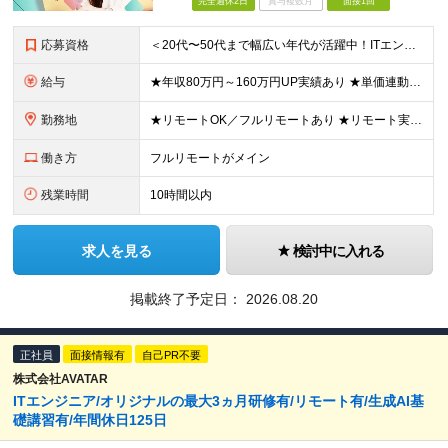
完全週休2日
賞与複数月
面接1回
応募資格
＜20代〜50代まで幅広い年代が活躍中！ITエンジニアとしての実務経験が1年以上ある方を募集！＞ ◆何らかの開発経験1年以上をお持ちの方（言語不問） ◆既卒・ブランクもOK ◆学歴不問 ◆転職回数は一
給与
★年収80万円～160万円UP実績あり ★単価連動型×高還元率で年収UP ▼月給40万円～125万円＋各種手当 ┗想定年収：400万円～1500万円 ※固定残業代（30時間分／7万6000円～）を含
勤務地
★リモートOK／フルリモートあり ★リモート実施率90%以上 ★一都三県のプロジェクト先 ★転居を伴う転勤なし ＜理想の働き方を実現できます！＞ ・フルリモート ・リモートと出社のハイブリッド ・フ
働き方
フルリモートがメイン
残業時間
10時間以内
求人を見る
検討中に入れる
掲載終了予定日：
2026.08.20
正社員
面接情報有
自己PR不要
株式会社AVATAR
ITエンジニア/オリジナルの最大3ヵ月研修有/リモート有/生成AI基
礎講習有/年間休日125日