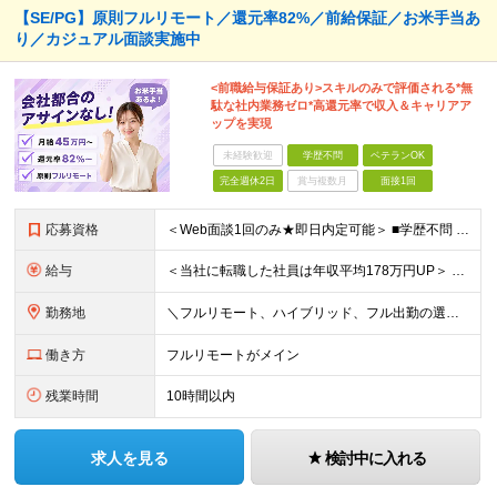
【SE/PG】原則フルリモート／還元率82%／前給保証／お米手当あ
り／カジュアル面談実施中
<前職給与保証あり>スキルのみで評価される*無
駄な社内業務ゼロ*高還元率で収入＆キャリアア
ップを実現
未経験歓迎
学歴不問
ベテランOK
完全週休2日
賞与複数月
面接1回
応募資格
＜Web面談1回のみ★即日内定可能＞ ■学歴不問 ■エンジニアとしての実務経験1年以上 （開発・インフラ・技術・工程など不問）
給与
＜当社に転職した社員は年収平均178万円UP＞ 月給45万円～120万円＋賞与＋各手当 ※経験・能力などを考慮の上、決定します ※案件の契約内容（月単金など）や昇給、賞与額はすべてシステム上で開示し
勤務地
＼フルリモート、ハイブリッド、フル出勤の選択可＆帰社日なし／ 【下記エリアを中心とするクライアント先または自宅にて勤務】 ■首都圏：東京・埼玉・千葉・神奈川 ■関西：大阪・兵庫・京都・滋賀・奈良・和
働き方
フルリモートがメイン
残業時間
10時間以内
求人を見る
検討中に入れる