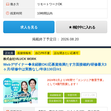
働き方
リモートワークOK
残業時間
10時間以内
求人を見る
検討中に入れる
掲載終了予定日：
2026.08.20
正社員
面接情報有
自己PR不要
話を聞きたい応募可
株式会社VILUCK WORK
Webデザイナー◆未経験OK/応募資格満たす方面接確約/研修最大3
ヶ月/研修中は実務なし/年休130日/it1
2024年2月より3年間で「エンジニア教育予算」
として4億円投資します！
未経験歓迎
学歴不問
ベテランOK
完全週休2日
賞与複数月
面接1回