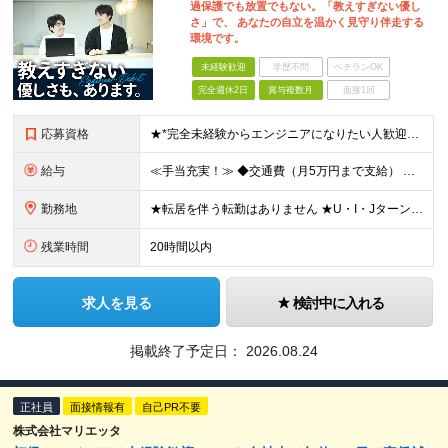
過保護でも放置でもない。「教えすぎない優し
さ」で、 あなたの自立を温かく見守り伴走する
環境です。
未経験歓迎
学歴不問
ベテランOK
完全週休2日
賞与複数月
面接1回
応募資格
★*完全未経験からエンジニアになりたい人歓迎*★ ・未経験OK ・第2新卒OK ・専門卒以上 ★type経由で入社した社員も在籍しています♪ ▼下記のような方もぜひご応募ください ◎研修が充実してい
給与
≪手当充実！≫ ◆交通費（月5万円まで支給） ◆残業代全額支給 ◆家族手当（配偶者：1万円／子1人：5000円 ※月額） ◆役職手当（最大13万円 ※月額） ◆地域手当（東京1万円/月、大阪5000円
勤務地
★転居を伴う転勤はありません ★U・I・JターンOK！ ★広島支店を2026年11月新設予定 ★お客様先に常駐する案件でも、在宅OKの場合は自社オフィスに出社し、チームで相談しながら仕事を進めています
残業時間
20時間以内
求人を見る
検討中に入れる
掲載終了予定日：
2026.08.24
正社員
面接情報有
自己PR不要
株式会社マリエッタ