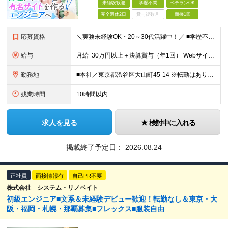
未経験歓迎
学歴不問
ベテランOK
完全週休2日
賞与複数月
面接1回
応募資格
＼実務未経験OK・20～30代活躍中！／ ■学歴不問 ■プログラミングに少しでも触れた経験がある方 ┗言語や学習方法は不問／独学で勉強中の方も大歓迎です！ ＼こんな方にピッタリの環境です！／ ・客先
給与
月給 30万円以上＋決算賞与（年1回） Webサイトの実務経験＋マネジメント経験をお持ちの方は 月給40～120万円＋各種手当＋決算賞与（年1回） での採用も可能です！ ※経験や能力を考慮の上、決
勤務地
■本社／東京都渋谷区大山町45-14 ※転勤はありません。腰を据えて長く活躍していただけます ※(変更の範囲)上記を除く当社関連勤務地
残業時間
10時間以内
求人を見る
検討中に入れる
掲載終了予定日：
2026.08.24
正社員
面接情報有
自己PR不要
株式会社 システム・リノベイト
初級エンジニア■文系＆未経験デビュー歓迎！転勤なし＆東京・大
阪・福岡・札幌・那覇募集■フレックス■服装自由