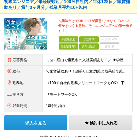
初級エンジニア／未経験歓迎／100％自社内／年休128日／家賃補
助あり／賞与3ヶ月分／残業月平均10H以内
＼興味だけでOK！"ITが得意"じゃなくていい／
何かをつくる意欲こそ、エンジニアへの第一歩で
す！
未経験歓迎
学歴不問
ベテランOK
完全週休2日
賞与複数月
面接1回
応募資格
＼type経由で複数名の入社実績あり！／ ★学歴・実務経験不問 ★プログラミングへの興味・意欲がある方 PCの基本操作ができれば、専門的なITスキルは不問です。 「エンジニアとして成長したい」という
給与
＼家賃補助あり！頑張りは能力給と成果給で給与に還元！／ ★賞与3か月分&資格手当も充実 ★社宅制度あり（当社契約の賃貸住宅の場合は家賃を50％負担／最大5万円） ※社宅制度をご利用される場合は、礼金
勤務地
《100％自社内勤務／リモートワークもOK》 下記いずれかでの勤務となりますのでお選びください（ご希望に沿わない配属はありません） ■東京本社／東京都台東区浅草橋5-5-5 キムラビル4F ■広島オ
働き方
リモートワークOK
残業時間
10時間以内
求人を見る
検討中に入れる