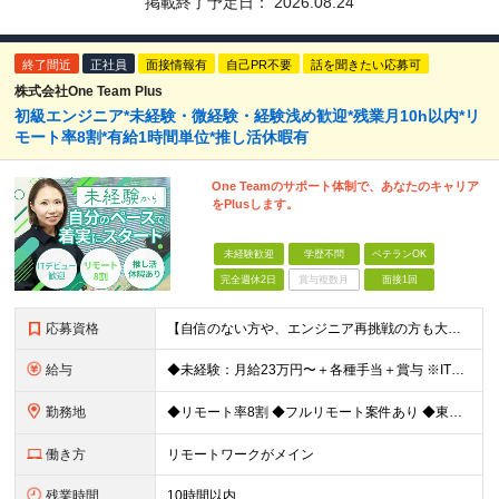
掲載終了予定日：
2026.08.24
終了間近
正社員
面接情報有
自己PR不要
話を聞きたい応募可
株式会社One Team Plus
初級エンジニア*未経験・微経験・経験浅め歓迎*残業月10h以内*リ
モート率8割*有給1時間単位*推し活休暇有
One Teamのサポート体制で、あなたのキャリア
をPlusします。
未経験歓迎
学歴不問
ベテランOK
完全週休2日
賞与複数月
面接1回
応募資格
【自信のない方や、エンジニア再挑戦の方も大歓迎！】 ◆未経験OK ◆学歴不問 ◆社会人経験がある方 ★求める人物像： ・無理のないペースで末永く活躍したい方 ・周囲と協力しながら素直にコミュニケー
給与
◆未経験：月給23万円〜＋各種手当＋賞与 ※IT業界経験なし ◆微経験：月給25万円〜＋各種手当＋賞与 ※IT業界経験1年以上を想定 ◆経験者：月給35万円〜70万円＋各種手当＋賞与 ※IT業界経験3
勤務地
◆リモート率8割 ◆フルリモート案件あり ◆東京都、神奈川県、千葉県、埼玉県の各プロジェクト先 ＊ご自宅からのアクセス・通勤時間を最大限に考慮してアサインします。 ＊現在エンジニアの8割がフルリモー
働き方
リモートワークがメイン
残業時間
10時間以内