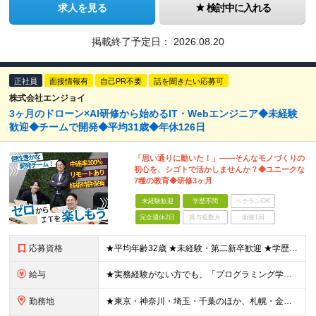
求人を見る
検討中に入れる
掲載終了予定日：
2026.08.20
正社員
面接情報有
自己PR不要
話を聞きたい応募可
株式会社エンジョイ
3ヶ月のドローン×AI研修から始めるIT・Webエンジニア◆未経験
歓迎◆チームで開発◆平均31歳◆年休126日
「思い通りに動いた！」――そんなモノづくりの
初心を、シゴトで活かしませんか？◆ユニークな
7種の教育◆研修3ヶ月
未経験歓迎
学歴不問
ベテランOK
完全週休2日
賞与複数月
面接1回
応募資格
★平均年齢32歳 ★未経験・第二新卒歓迎 ★学歴不問 ★人柄重視の採用 ＊＊＊＊＊＊＊＊＊＊＊ ■ AI時代に負けないスキルを身につけたい方はぜひ！ （IT・Webが初めて、という方も歓迎します）
給与
★実務経験がない方でも、「プログラミング学習」「IT系の趣味開発」「インフラやテスト・サポート系のご経験」などを優遇して給与額を決定します！ ＊＊＊＊＊＊＊＊＊＊＊ ▼エリアにより異なります ■東
勤務地
★東京・神奈川・埼玉・千葉のほか、札幌・金沢・福岡で募集！ （※転勤なし、リモートワークの可能性あり） ■本社 ￣￣￣ 東京都台東区上野6-1-11 平岡ビル9F ※本社または、一都三県のプロジェク