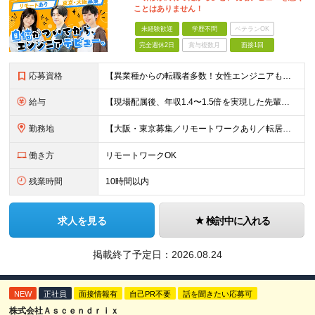
ことはありません！
未経験歓迎
学歴不問
ベテランOK
完全週休2日
賞与複数月
面接1回
応募資格
【異業種からの転職者多数！女性エンジニアも活躍中】 ◆学歴不問 ◆未経験OK ≪こんな方を歓迎しています≫ ◎未経験から成長できる環境で活躍したい方 ◎大学やスクールでIT系のスキルを学んだことのあ
給与
【現場配属後、年収1.4〜1.5倍を実現した先輩も！残業代全額支給】 ◆給与は経験やスキルに応じて決定します ◆年俸制250万円～350万円（1/12を月々支給） ≪年収UPの例≫ ◎飲食業からのキ
勤務地
【大阪・東京募集／リモートワークあり／転居を伴う転勤なし】 東京本社、大阪事務所、または東京23区内・関西（大阪・兵庫）の各クライアント先勤務 ◆入社後、約1年間はクライアント先ではなく 自社内（東
働き方
リモートワークOK
残業時間
10時間以内
求人を見る
検討中に入れる
掲載終了予定日：
2026.08.24
NEW
正社員
面接情報有
自己PR不要
話を聞きたい応募可
株式会社Ａｓｃｅｎｄｒｉｘ