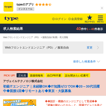
typeのアプリ
インストール
ログイン
会員登録
検討中(
0
)
MENU
40
求人検索結果
件中
1～40
件表示
Webフロントエンドエンジニア（PG） × 服装自由の転職・求人情報
Webフロントエンドエンジニア（PG）／服装自由
変更
保存した検索条件
PICK UP!
正社員
面接情報有
自己PR不要
話を聞きたい応募可
アヴェイルテクノロジ株式会社
初級ITエンジニア｜未経験OK◆IT知識ゼロでOK◆20～30代活躍
中◆面接1回◆リモートあり◆東京・大阪募集
◆◆設計・構築のエンジニアとして育成◆◆
「研修が終わったから」と、現場デビューを急ぐ