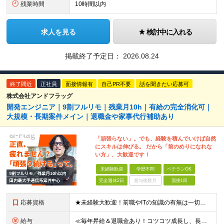
残業時間
10時間以内
求人を見る
検討中に入れる
掲載終了予定日：
2026.08.24
終了間近
正社員
面接情報有
自己PR不要
話を聞きたい応募可
株式会社アンドフラッグ
開発エンジニア｜9割フルリモ｜残業月10h｜有給の完全消化可｜
大規模・長期案件メイン｜退職金や家事代行補助あり
「頑張らない」。でも、経験を積んでいけば自然
にスキルは伸びる。 だから「前のめりになれな
い方」、大歓迎です！
未経験歓迎
学歴不問
ベテランOK
完全週休2日
賞与複数月
面接1回
応募資格
★未経験大歓迎！前職やITの知識の有無は一切問いません！★第二新卒OK ■学歴不問 ■前職不問 ■ITエンジニアになりたい方 ★インフラエンジニアも同時募集中です！ ≪こんな方に向いています≫ □
給与
≪毎年昇給＆退職金あり！コツコツ成長し、長く落ち着いた環境で活躍し続けたい方にピッタリです！≫ 月給23万円～50万円＋残業代全額支給＋業績賞与＋各種手当 ★スキル、経験等を考慮し、優遇します ★み