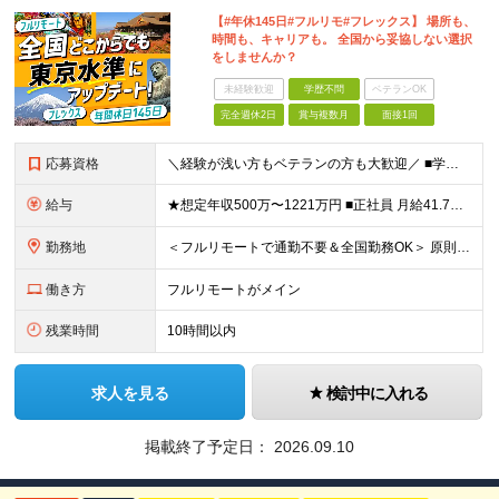
【#年休145日#フルリモ#フレックス】 場所も、
時間も、キャリアも。 全国から妥協しない選択
をしませんか？
未経験歓迎
学歴不問
ベテランOK
完全週休2日
賞与複数月
面接1回
応募資格
＼経験が浅い方もベテランの方も大歓迎／ ■学歴不問 ■業務未経験OK（プログラミング経験必須） ☆独学でITについて学んだ方や趣味でプログラミングをしている方歓迎！ ☆なにかしらの開発経験1～3年以上
給与
★想定年収500万〜1221万円 ■正社員 月給41.7万〜101.7万円 ★想定年収375万〜977万円 ■契約社員 月給31.3万〜81.4万円 ※給与は経験・スキルを考慮の上、決定します。
勤務地
＜フルリモートで通勤不要＆全国勤務OK＞ 原則フルリモート勤務となりますので、全国からのご応募をお待ちしています。 (変更の範囲)上記を除く当社関連勤務地
働き方
フルリモートがメイン
残業時間
10時間以内
求人を見る
検討中に入れる
掲載終了予定日：
2026.09.10