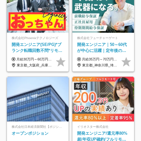
株式会社Phoenixテクノロジーズ
株式会社フューチャーゲート
開発エンジニア(SE/PG)*ブ
開発エンジニア｜50～60代
ランク転職回数不問*リモー
が中心に活躍｜定年後の給
ト案件多数*残業ほぼ0*通院
与減ナシ｜年収50万円アッ
月給30万円～60万円+住宅手当+職能手当+役職手当+決算賞与+報奨金 ※経験・能力を考慮し、優遇します ※給与には20時間分のみなし時間外手当(3万7000円以上)を含みます(超過時間分は別途追加支給) ※試用期間3～6ヵ月あり(その間の給与、待遇に差異なし) ※場合によって契約社員での採用の可能性あり(面接時に応相談)
月給35万円～70万円（固定残業代30時間分63,869円～を含む）+賞与年1回 ※30時間を超える分は別途支給します ●これまでのご経験・スキル・前職給与をできる限り考慮します ●待機期間も給与を100％支給します ●試用期間中も給与や福利厚生は同じです ≪年収を維持しながら長く働けます！≫ 一般的な企業では55歳や60歳を機に年収が下がりますが、 当社は役職などではなく「スキルや経験」で評価。 エンジニアとして長く働きながら あなたにふさわしい年収を維持できます！
のための半休制度あり
プ実績／昇給率92％（直近3
東京都_大阪府_兵庫県_京都府_福岡県
東京都_神奈川県_埼玉県_千葉県
年）
株式会社日本経済新聞社【ポジションマッチ登録】
イリオスター株式会社
オープンポジション
開発エンジニア/還元率80%
超/年収UP確約/フルリモ