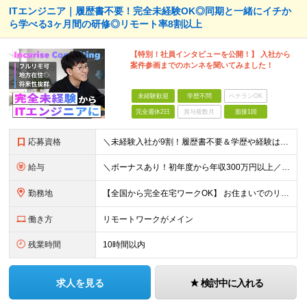
ITエンジニア｜履歴書不要！完全未経験OK◎同期と一緒にイチか
ら学べる3ヶ月間の研修◎リモート率8割以上
【特別！社員インタビューを公開！】 入社から
案件参画までのホンネを聞いてみました！
未経験歓迎
学歴不問
ベテランOK
完全週休2日
賞与複数月
面接1回
応募資格
＼未経験入社が9割！履歴書不要＆学歴や経験は一切不問★意欲や人柄を重視／ 「経験も知識もゼロだけど、やってみたい」 ……そんな想いがあれば、ITの知識が全くない未経験の方でも大歓迎。 当社も全力でス
給与
＼ボーナスあり！初年度から年収300万円以上／ ■月給24万2,200円～35万円＋賞与＋各種手当 ※経験・年齢・能力等を考慮し決定いたします。 ※上記金額には固定残業代（月30時間分、46,000
勤務地
【全国から完全在宅ワークOK】 お住まいでのリモートワーク、または首都圏（東京・神奈川・埼玉・千葉）・大阪のプロジェクト先での勤務となります。 ※転勤はありません。 ※現在は80％以上が在宅勤務での
働き方
リモートワークがメイン
残業時間
10時間以内
求人を見る
検討中に入れる