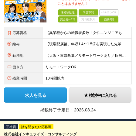
ことはありません！
未経験歓迎
学歴不問
ベテランOK
完全週休2日
賞与複数月
面接1回
応募資格
【異業種からの転職者多数！女性エンジニアも活躍中】 ◆学歴不問 ◆未経験OK ≪こんな方を歓迎しています≫ ◎未経験から成長できる環境で活躍したい方 ◎大学やスクールでIT系のスキルを学んだことのあ
給与
【現場配属後、年収1.4〜1.5倍を実現した先輩も！残業代全額支給】 ◆給与は経験やスキルに応じて決定します ◆年俸制250万円～350万円（1/12を月々支給） ≪年収UPの例≫ ◎飲食業からのキ
勤務地
【大阪・東京募集／リモートワークあり／転居を伴う転勤なし】 東京本社、大阪事務所、または東京23区内・関西（大阪・兵庫）の各クライアント先勤務 ◆入社後、約1年間はクライアント先ではなく 自社内（東
働き方
リモートワークOK
残業時間
10時間以内
求人を見る
検討中に入れる
掲載終了予定日：
2026.08.24
正社員
話を聞きたい応募可
株式会社インキュライズ・コンサルティング