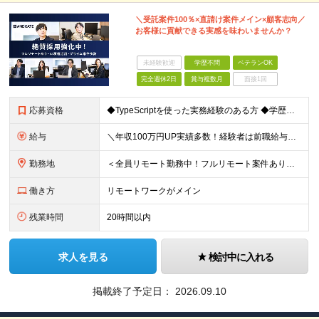
＼受託案件100％×直請け案件メイン×顧客志向／
お客様に貢献できる実感を味わいませんか？
未経験歓迎
学歴不問
ベテランOK
完全週休2日
賞与複数月
面接1回
応募資格
◆TypeScriptを使った実務経験のある方 ◆学歴不問 【こんな方をお待ちしています！】 ■常に新しい仕組みやテクノロジーを模索したい方 ■クラウドを使い倒してスキルアップしたい方 ■運用自動化
給与
＼年収100万円UP実績多数！経験者は前職給与保証／ ★想定年収400～800万円 ※ご経験・スキル・資格を考慮して決定します 月給29.1万円～＋テレワーク手当2万円＋賞与年2回 ※上記金額には固
勤務地
＜全員リモート勤務中！フルリモート案件あり＞ 本社：東京都中央区銀座2-14-4 銀座スクエア8F ★リモートができるため、地方在住者も3割ほどいます！ ★フルリモートの場合でも、必要に応じて月
働き方
リモートワークがメイン
残業時間
20時間以内
求人を見る
検討中に入れる
掲載終了予定日：
2026.09.10