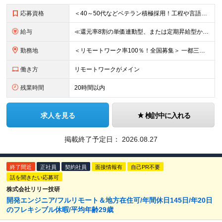
応募資格
＜40～50代などベテラン積極採用！工程や言語、経験年数不問＞ □システム開発の実務経験をお持ちの方(工程や言語、経験年数、マネジメント経験などは一切問いません) □学歴不問 □転職回数不問
給与
≪還元率8割の単価連動型、または定期昇給型から選べます！≫ ■単価連動型 月給40万円以上＋一時金＋各種手当 ★参画する案件の単価に応じて月給額を決定します(還元率8割) ★昇給随時(案件単価が上が
勤務地
＜リモートワーク率100％！全国募集＞ 一都三県・名古屋・大阪を中心とした、全国の各プロジェクト先へ配属 ★あなたの希望を考慮して決定します ★在宅勤務×出勤のハイブリッドワーク！フルリモートワーク
働き方
リモートワークがメイン
残業時間
20時間以内
求人を見る
検討中に入れる
掲載終了予定日：
2026.08.27
終了間近
正社員
契約社員
面接情報有
自己PR不要
話を聞きたい応募可
株式会社リリー技研
開発エンジニア/フルリモート＆地方在住可/年間休日145日/年20日
のフレキシブル休暇/平均年齢29歳