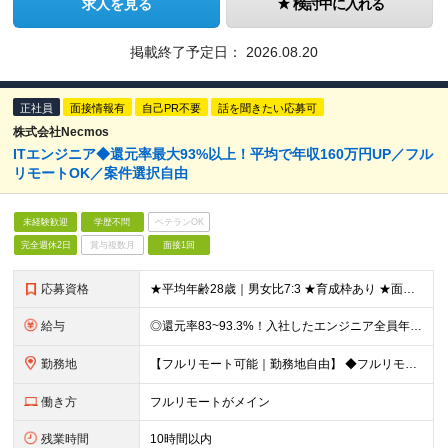
求人を見る
検討中に入れる
掲載終了予定日：
2026.08.20
正社員
面接情報有
自己PR不要
話を聞きたい応募可
株式会社Necmos
ITエンジニア◆還元率最大93%以上！平均で年収160万円UP／フル
リモートOK／案件選択自由
未経験歓迎
学歴不問
ベテランOK
完全週休2日
賞与複数月
面接1回
応募資格
★平均年齢28歳｜男女比7:3 ★育成枠あり ★面接1回スピード選考 ★20代～30代活躍中 ★学歴不問 【応募条件】 ◎経験者 何らかの開発・設計構築の経験をお持ちの方 └言語・業界・ジャンル不問
給与
◎還元率83~93.3%！入社したエンジニア全員年収UP（平均160万円UP/平均月給45万円） ◎上昇還元率制・単価連動型⇒会社利益は最大10万円！残り全てを還元 ◎平均月単価は67万円 月給40
勤務地
【フルリモート可能｜勤務地自由】 ◆フルリモート多数！全国どこでも、好きな場所で働ける ◆UIターン歓迎！転勤なし ◆リモートワーク／出社も自由に選べる 【本社】 〒155-0032 東京都世田谷区
働き方
フルリモートがメイン
残業時間
10時間以内