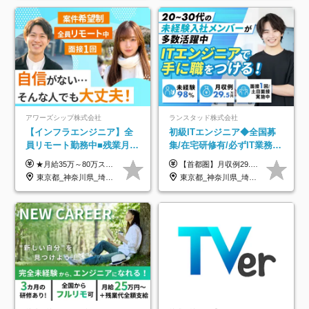
アワーズシップ株式会社
ランスタッド株式会社
【インフラエンジニア】全
初級ITエンジニア◆全国募
員リモート勤務中■残業月
集/在宅研修有/必ずIT業務配
3h■最大3ヶ月の連休あり■
属/月収例29.5万円/Web面接
★月給35万～80万スタートも可 【未経験の方】 ■月給26万～80万＋賞与年2回（年2ヶ月分） 【何かしらのインフラエンジニア経験をお持ちの方】 ■月給35万～80万＋賞与年2回（年2ヶ月分） ※スキル・経験などを考慮し決定します ※試用期間6ヶ月あり。期間中は契約社員となります。その他の待遇に差異はありません（試用期間終了後、昇給の可能性あり） ※上記金額には固定残業代（月30時間分／4万9600円～15万2600円）を含みます。超過分は別途支給いたします。 ＼頑張りはインセンティブで還元！／ クライアントに貢献度を評価され、当社のエンジニアが追加で案件に参画することになるなど、会社にとって利益になる行動はしっかり評価します。 会社の成長に貢献できていることを実感でき、「もっと頑張ろう」と思える体制づくりを整えています！
【首都圏】月収例29.5万円（月給26万円＋諸手当） 【東海・関西】月収例28.5万円（月給25万円＋諸手当） 【九州】月収例26万円（月給23万円＋諸手当） ※経験・スキル・前職給与を踏まえ、総合的に判断して決定します。 例：首都圏 月収例31万円（月給27万円＋諸手当） ◆各種手当 ・通勤手当（上限4万円まで） ・残業代手当（1分単位で全額支給） ※固定残業代制は採用しておりません ・深夜勤務手当 ・資格取得支援（ランクに応じてお祝い金1万円～10万円を支給） ◆昇給：年1回 ◆補足 ・研修中1ヶ月間は、時給1670円となります。 ・試用期間6ヶ月あり。その間の待遇に変更はありません。 ※詳細は面接時にご案内します。
年休126日■20～30代活躍
1回/SE
東京都_神奈川県_埼玉県_千葉県_大阪府
東京都_神奈川県_埼玉県_千葉県_大阪府_愛知県_兵庫県_京都府_福岡県
中！