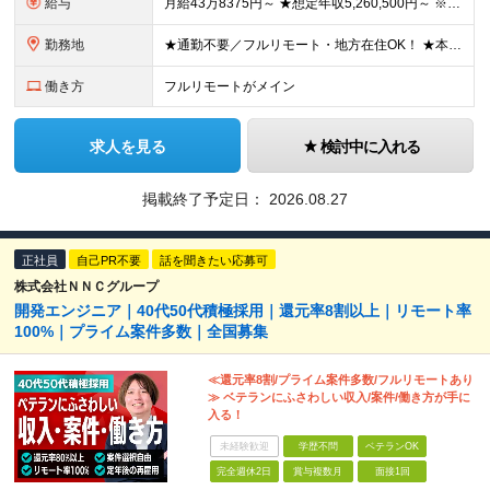
給与
月給43万8375円～ ★想定年収5,260,500円～ ※経験・能力等により決定します ※月給には手当(一律)・固定残業（104,375円～/40時間）を含む。超過分は別途支給します ※試用期間（
勤務地
★通勤不要／フルリモート・地方在住OK！ ★本社は目黒駅最寄り ■本社 東京都品川区上大崎3-14-12 井雅ビル5階 （変更の範囲）なし
働き方
フルリモートがメイン
求人を見る
検討中に入れる
掲載終了予定日：
2026.08.27
正社員
自己PR不要
話を聞きたい応募可
株式会社ＮＮＣグループ
開発エンジニア｜40代50代積極採用｜還元率8割以上｜リモート率
100%｜プライム案件多数｜全国募集
≪還元率8割/プライム案件多数/フルリモートあり
≫ ベテランにふさわしい収入/案件/働き方が手に
入る！
未経験歓迎
学歴不問
ベテランOK
完全週休2日
賞与複数月
面接1回