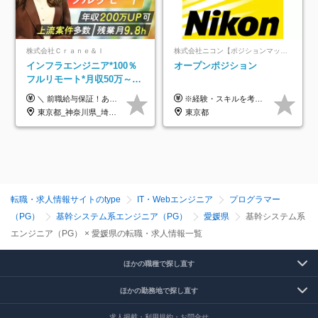
株式会社Ｃｒａｎｅ＆Ｉ
株式会社ニコン【ポジションマッチ登録】
インフラエンジニア*100％
オープンポジション
フルリモート*月収50万～*
クラウド×上流工程*前職給
＼ 前職給与保証！あなたのこれまでの経験を正当評価 ／ ★月収50万円～スタート！【年俸600万～1,162万8,000円（12分割）】 ――「頑張りが給与に直結しない…」そんな不満とは無縁の環境です。 実際、入社後に「年収150万～200万円UP」を実現した先輩エンジニアが多数活躍中！ 【 収入をさらに押し上げる充実のプラスα 】 スキルを磨くほど得をする「資格手当」 ⇒ 1資格につき毎月3,000円～30,000円を継続支給！ 成果を見逃さない「功績手当」 ⇒ 社員の頑張りに応じて最大10万円をダイレクトに支給！ スピード昇給・高年収も可能 ⇒ 1回の昇給で年収数十万UPのチャンスあり。ゆくゆくは年収1000万以上のハイクラスも目指せます。 ※経験・スキルを考慮の上決定します ※上記金額には固定残業代（月30h分・95,000円～184,000円）を含みます ※超過分は別途全額支給します ※試用期間2ヶ月間あり（その他待遇に差異はありません）
※経験・スキルを考慮の上、決定します。
与保証*残業月9.8h
東京都_神奈川県_埼玉県_千葉県_大阪府_愛知県_北海道_青森県_岩手県_宮城県_秋田県_山形県_福島県_茨城県_栃木県_群馬県_新潟県_山梨県_長野県_富山県_石川県_福井県_静岡県_岐阜県_三重県_兵庫県_京都府_滋賀県_奈良県_和歌山県_広島県_岡山県_鳥取県_島根県_山口県_徳島県_香川県_愛媛県_高知県_福岡県_熊本県_佐賀県_長崎県_大分県_宮崎県_鹿児島県_沖縄県
東京都
転職・求人情報サイトのtype
IT・Webエンジニア
プログラマー
（PG）
基幹システム系エンジニア（PG）
愛媛県
基幹システム系
エンジニア（PG） × 愛媛県の転職・求人情報一覧
ほかの職種で探し直す
ほかの勤務地で探し直す
求人掲載・利用規約・お問合せ