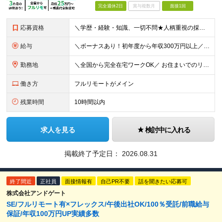
完全週休2日
賞与複数月
面接1回
応募資格
＼学歴・経験・知識、一切不問★人柄重視の採用です！／ 「手に職をつけて、長く安定した働き方がしたい」 そんな方がゼロからスタートし、 成長して目標を実現するためのサポートをします！ ■学歴不問
給与
＼ボーナスあり！初年度から年収300万円以上／ ■月給25万円～35万円＋残業代全額支給＋各種手当＋賞与年1回 ◎経験・年齢・スキルなどを考慮し、できるだけ優遇します ◎試用期間中(3カ月)は契約社
勤務地
＼全国から完全在宅ワークOK／ お住まいでのリモートワーク、または首都圏（東京・神奈川・埼玉・千葉）・大阪のプロジェクト先での勤務となります。 ★転勤はありません ★現在は80％以上が在宅勤務となっ
働き方
フルリモートがメイン
残業時間
10時間以内
求人を見る
検討中に入れる
掲載終了予定日：
2026.08.31
終了間近
正社員
面接情報有
自己PR不要
話を聞きたい応募可
株式会社アンドゲート
SE/フルリモート有×フレックス/午後出社OK/100％受託/前職給与
保証/年収100万円UP実績多数