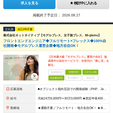
求人を見る
検討中に入れる
掲載終了予定日：
2026.08.27
正社員
自己PR不要
株式会社ネットネイティブ【モデルプレス、女子旅プレス、Mi-glamu】
フロントエンドエンジニア◆フルリモート×フレックス◆100%自
社開発◆モデルプレス運営企業◆地方在住OK！
【日本最大級『モデルプレス』運営の当社】 急
成長中の自社サービスで、次世代の「推し活」を
創る。
未経験歓迎
学歴不問
ベテランOK
完全週休2日
賞与複数月
面接1回
応募資格
■オブジェクト指向言語での開発経験（PHP、Java、Ruby、Go、Python、C#など） ■Laravel、Spring Boot、Rails、Djangoなどの利用経験 ■RDB（MySQLな
給与
月給24万6,000円〜30万3,000円 ★想定年収400万円～500万円 ※経験・能力等により決定します ※月給には手当(一律)・固定残業（80,000円～98,750円/40時間）を含む。超過
勤務地
★通勤不要／フルリモート・地方在住OK！ ★本社は目黒駅最寄り ■本社 東京都品川区上大崎3-14-12 井雅ビル5階 （変更の範囲）なし