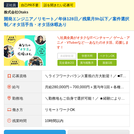
正社員
自己PR不要
話を聞きたい応募可
株式会社Otaks
開発エンジニア／リモート／年休128日／残業月9h以下／案件選択
制／オタ活手当・オタ活休暇あり
＼社員全員がオタクなITベンチャー／ ゲーム・ア
ニメ・VTuberなど──あなたのオタ活、応援しま
す！
未経験歓迎
学歴不問
ベテランOK
完全週休2日
賞与複数月
面接1回
応募資格
＼ライフワークバランス重視の方大歓迎！／ ■IT業界で何かしらの実務経験をお持ちの方（1年以上） ※技術領域や工程は不問です。 ＼こんな方はぜひご応募ください！／ ★何かに熱中できる方 ★趣味も仕事
給与
月給280,000円～700,000円＋賞与年1回＋各種手当 ★上記にはみなし残業代として月30時間分（47,750円～130,424円）を含みます。超過分は別途支給します ★経験やスキル、キャリアの
勤務地
＼勤務地もご自身で選択可能！／ ★経験によりフルリモートも対応いたします！ ★関東への転居を希望する場合は引っ越し補助あり！ 全国からのご応募お待ちしております！ ・首都圏（東京都、神奈川県、埼玉県
働き方
リモートワークOK
残業時間
10時間以内