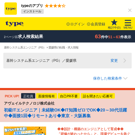
typeのアプリ
インストール
ログイン
会員登録
検討中(
0
)
MENU
63
求人検索結果
件中
51～63
件表示
2ページ目
基幹システム系エンジニア（PG） × 愛媛県の転職・求人情報
基幹システム系エンジニア（PG）／愛媛県
変更
保存した検索条件
PICK UP!
正社員
面接情報有
自己PR不要
話を聞きたい応募可
アヴェイルテクノロジ株式会社
初級ITエンジニア｜未経験OK◆IT知識ゼロでOK◆20～30代活躍
中◆面接1回◆リモートあり◆東京・大阪募集
◆◆設計・構築のエンジニアとして育成◆◆
「研修が終わったから」と、現場デビューを急ぐ