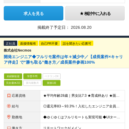
求人を見る
検討中に入れる
掲載終了予定日：
2026.08.20
正社員
面接情報有
自己PR不要
話を聞きたい応募可
株式会社Necmos
開発エンジニア◆フルリモ案件は年々減少中／【成長案件×キャリ
ア伴走】で"勝ち取る"働き方／成長案件参画100%
未経験歓迎
学歴不問
ベテランOK
完全週休2日
賞与複数月
面接1回
応募資格
★平均年齢28歳｜男女比7:3 ★育成枠あり ★面接1回スピード選考 ★20代～30代活躍中 ★学歴不問 【応募条件】 ◎経験者 何らかの開発・設計構築の経験をお持ちの方 └言語・業界・ジャンル不問
給与
◎還元率83～93.3%！入社したエンジニア全員年収UP（平均160万円UP/平均月給45万円） ◎上昇還元率制・単価連動型⇒会社利益は最大10万円！残り全てを還元 ◎平均月単価は67万円 月給40
勤務地
◆ゆくゆくはフルリモートも実現可能 ◆UIターン歓迎！転勤なし 【本社】 〒155-0032 東京都世田谷区代沢5-30-2 A＊G下北沢2F-2 ＼理想の働き方を実現／ ・在宅勤務と出社を自由に
働き方
リモートワークがメイン