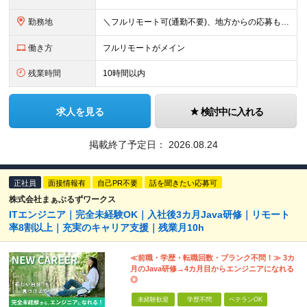
勤務地
＼フルリモート可(通勤不要)、地方からの応募もOK！／ 在宅勤務、または東京、神奈川を中心とするお客様先 ★転勤はありません ★出社義務はないので、遠方の方も歓迎します！地方在住の方もぜひご相談くだ
働き方
フルリモートがメイン
残業時間
10時間以内
求人を見る
検討中に入れる
掲載終了予定日：
2026.08.24
正社員
面接情報有
自己PR不要
話を聞きたい応募可
株式会社まぁぶるずワークス
ITエンジニア｜完全未経験OK｜入社後3カ月Java研修｜リモート
率8割以上｜充実のキャリア支援｜残業月10h
≪前職・学歴・転職回数・ブランク不問！≫ 3カ
月のJava研修→4カ月目からエンジニアになれる
◎
未経験歓迎
学歴不問
ベテランOK