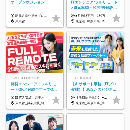
オープンポジション
ITエンジニア*フルリモート
×還元率80～92％*未経験歓
迎*年休134日*月給35万～*
配属組織や担当プロジェクトにより異なります。 ▼参考情報 ----------------------- 年俸650万～（1/12を月々支給） ※経験、能力を考慮の上、当社規定により優遇いたします。 ※時間外、休日出勤、深夜手当に対する賃金も基本年俸に含みます。
■月給35万円～130万円＋賞与年2回＋各種手当 ※システムエンジニアの経験をお持ちの方は月給41万円以上＋賞与年2回（108万円～）＋手当 ■単価（年収）アップのチャンスは最大年12回 ※残業代は1分単位で100％全額支給。サービス残業などは一切ありません ※試用期間6ヵ月（試用期間中の待遇・給与に差はありません）
定着率100%
東京都
東京都_神奈川県_埼玉県_千葉県_大阪府_愛知県_北海道_青森県_岩手県_宮城県_秋田県_山形県_福島県_茨城県_栃木県_群馬県_新潟県_山梨県_長野県_富山県_石川県_福井県_静岡県_岐阜県_三重県_兵庫県_京都府_滋賀県_奈良県_和歌山県_広島県_岡山県_鳥取県_島根県_山口県_徳島県_香川県_愛媛県_高知県_福岡県_熊本県_佐賀県_長崎県_大分県_宮崎県_鹿児島県_沖縄県
FLARETECH株式会社
ＦＴＣ株式会社
開発エンジニア｜フルリモ
【AIサポート事務（ITプロ
ートOK／経験半年～でOK
候補）】あなたのビジネス
／実質還元率80～90%／前
経験をAI業界で活かす◆IT
☑︎ 直近実績、月平均17,000円の昇給 ☑︎ 前職給与100%保証 ☑︎ 実質還元率80～90% ☑︎ 待機時も給与は満額支給 月給35万円～70万円＋交通費など各種手当 ※想定年収：4,200,000円～10,560,000円 ※経験・能力等を考慮の上で決定します。 ※上記金額には、みなし残業手当（50時間分・104,000円～212,000円）を含みます。超過分は別途追加支給します。 ┗残業時間は月平均10時間、多い時でも20時間程度と安定しております ★単価連動型の給与体系ではないため、万が一待機になってもその間の給与は満額支給しています。 ＜1年間の昇給事例をご紹介！＞ ・20代/フロントエンドエンジニア：月給274,000円→月給362,000円（＋88,000円/月） ・20代/iOSエンジニア：月給237,000円→月給287,000円（＋50,000円/月） ・20代/Androidエンジニア：月給316,000円→月給374,000円（＋58,000円/月） ・30代/Javaエンジニア（上流）：月給340,000円→月給418,000円（＋78,000円/月） ・30代/PMO：月給340,000円→月給418,000円（＋78,000円/月）
【前職給与保証】 ■未経験者： 月給30万円～35万円 ■ローキャリア（経験目安1年程度）： 月給35万円～40万円 ■経験者（経験目安3年以上）： 月給40万円～60万円 ■即戦力（経験目安5年以上）： 月給45万円～80万円 ※上記金額には固定残業代30時間分 【未経験者5万5000円～7万3000円、 ローキャリア6万4000円～7万3000円、 経験者5万8000円～10万9000円、 即戦力8万2000円～14万5000円】を含みます。 ※30時間を超える場合は追加で全額支給します。 ※経験・能力・前職給与などを総合的に評価したうえでご納得いただけるよう個別決定。 未経験者の場合、前職給与とポテンシャルを査定のうえ決定いたします。 ※日本国内でのIT業界経験、または同等の実務経験と能力に応じて決定します。 ※前職給与は日本円かつ、日本国内での実績に基づき評価します。 【納得の評価システム】 ★クォーター毎に査定する評価制度導入！ 明確な評価基準で翌年度年収を上げましょう！ ★評価対象期間に在籍中のほとんどの社員が昇給し 年収アップを実現しています！ ★様々なインセンティブ制度を用意し多角的に正当評価しています！ ※試用期間6カ月（期間中の待遇等に差異なし）
給保証／AI系など最先端案
未経験OK◆目指せるコンサ
東京都_神奈川県_埼玉県_千葉県_大阪府_愛知県_北海道_青森県_岩手県_宮城県_秋田県_山形県_福島県_茨城県_栃木県_群馬県_新潟県_山梨県_長野県_富山県_石川県_福井県_静岡県_岐阜県_三重県_兵庫県_京都府_滋賀県_奈良県_和歌山県_広島県_岡山県_鳥取県_島根県_山口県_徳島県_香川県_愛媛県_高知県_福岡県_熊本県_佐賀県_長崎県_大分県_宮崎県_鹿児島県_沖縄県
東京都_神奈川県_埼玉県_千葉県
件多数
ル