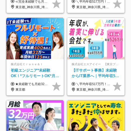
≪完全未経験でも月給40万円以上も可能です！≫ -------------- 【1】ITエンジニア 月給26万円～50万円＋プロジェクト手当＋資格手当 【2】IT事務、営業事務 月給26万円～50万円＋プロジェクト手当＋資格手当 ≪【1】【2】共通≫ ★上記給与には固定残業代20時間分(月3万719円～)を含みます。残業が超過した場合は、追加支給します(残業は月平均3時間とほぼ発生しません。残業がなくても、固定残業代は支給されます) ★試用期間6ヵ月あり（期間中は月給23万1000円～。固定残業代20時間分3万719円～を含む／超過分は別途支給） -------------- 【3】SES営業、SaaS営業 月給30万円以上＋インセンティブ＋各種手当 ★上記給与には固定残業代45時間分(月7万6967円～)を含みます。残業が超過した場合は、追加支給します(残業は月平均3時間とほぼ発生しません。残業がなくても、固定残業代は支給されます) ★試用期間6ヵ月あり(期間中も給与や福利厚生は同じです)
＼平均年収517万円！入社5年目まで毎年必ず昇給／ ■賞与年3回 ■年収800万円以上も可 ■入社3年以上の平均年収469.2万円 月給23万2000円以上＋賞与年3回＋各種手当 ☆入社5年目まで最大1万5000円の定期昇給を確約 ┃各種手当充実 ・規定の資格を取得すれば、2000円～5万円を毎月支給（2万4000円～60万円／年） ・研修中に取得した取得率95％の資格でも研修後の給料UP ※月給は年齢・経験・能力を考慮して、優遇いたします ※上記月給金額は固定残業代（20時間/3万1300円円以上）を含み、超過分は別途支給いたします ※試用期間（6ヶ月）は月給に変動はありますが、その他待遇に差異はありません ├入社後1ヶ月～3ヶ月間は、月給20万1900円となります └上記金額は固定残業代（10時間／1万6000円）を含み、超過分は別途支給いたします
型自由
年3回◆5年目まで必ず昇給
東京都_神奈川県_埼玉県_千葉県_大阪府_愛知県_北海道_青森県_岩手県_宮城県_秋田県_山形県_福島県_茨城県_栃木県_群馬県_新潟県_山梨県_長野県_富山県_石川県_福井県_静岡県_岐阜県_三重県_兵庫県_京都府_滋賀県_奈良県_和歌山県_広島県_岡山県_鳥取県_島根県_山口県_徳島県_香川県_愛媛県_高知県_福岡県_熊本県_佐賀県_長崎県_大分県_宮崎県_鹿児島県_沖縄県
東京都_神奈川県_埼玉県_千葉県_大阪府_愛知県_北海道_青森県_岩手県_宮城県_秋田県_山形県_福島県_茨城県_栃木県_群馬県_新潟県_山梨県_長野県_富山県_石川県_福井県_静岡県_岐阜県_三重県_兵庫県_京都府_滋賀県_奈良県_和歌山県_広島県_岡山県_鳥取県_島根県_山口県_徳島県_香川県_愛媛県_高知県_福岡県_熊本県_佐賀県_長崎県_大分県_宮崎県_鹿児島県_沖縄県
株式会社Ｃｒａｎｅ＆Ｉ
株式会社エスアイイー 【東京プロマーケット上場】
初級エンジニア*未経験
【ITサポート事務】未経験
OK！*フルリモートOK*月給
からIT業界へ｜平均年収517
32万～*残業月9.8h*1ヶ月の
万円｜ホワイト企業認定｜
★未経験でも月給32万円スタート★ 月収32万円～35万円＋各種手当（資格手当だけで毎月15万の上乗せ実績あり！） ★資格手当豊富！1資格につき最大3万円支給 ★功績手当の導入で、毎月のお給与に上乗せで最大10万円支給している社員も！ ★1回の昇級で年収数十万UPも可 ★ゆくゆくは年収1000万以上も目指せる 年俸384万円～1,162万8,000円（12分割） ※経験・スキルを考慮の上決定します ※上記金額には固定残業代（月30h分・60,800円～66,500円）を含みます ※超過分は別途全額支給します ※試用期間2ヶ月間あり（その他待遇に差異はありません）
＼平均年収517万円！入社5年目まで毎年必ず昇給／ ■賞与年3回 ■年収800万円以上も可 ■入社3年以上の平均年収469.2万円 月給23万2000円以上＋賞与年3回＋各種手当 ☆入社5年目まで最大1万5000円の定期昇給を確約 ┃各種手当充実 ・規定の資格を取得すれば、2000円～5万円を毎月支給（2万4000円～60万円／年） ・研修中に取得した取得率95％の資格でも研修後の給料UP ※月給は年齢・経験・能力を考慮して、優遇いたします ※上記月給金額は固定残業代（20時間/3万1300円円以上）を含み、超過分は別途支給いたします ※試用期間（6ヶ月）は月給に変動はありますが、その他待遇に差異はありません ├入社後1ヶ月～3ヶ月間は、月給20万1900円となります └上記金額は固定残業代（10時間／1万6000円）を含み、超過分は別途支給いたします
研修*資格取得率100％
年休134日｜リモートOK
東京都
東京都_神奈川県_埼玉県_千葉県_大阪府_愛知県_北海道_青森県_岩手県_宮城県_秋田県_山形県_福島県_茨城県_栃木県_群馬県_新潟県_山梨県_長野県_富山県_石川県_福井県_静岡県_岐阜県_三重県_兵庫県_京都府_滋賀県_奈良県_和歌山県_広島県_岡山県_鳥取県_島根県_山口県_徳島県_香川県_愛媛県_高知県_福岡県_熊本県_佐賀県_長崎県_大分県_宮崎県_鹿児島県_沖縄県