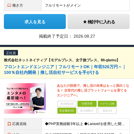
働き方
フルリモートがメイン
求人を見る
検討中に入れる
掲載終了予定日：
2026.08.27
正社員
株式会社ネットネイティブ【モデルプレス、女子旅プレス、Mi-glamu】
フロントエンドエンジニア｜フルリモートOK｜年収526万円～｜
100％自社内開発｜推し活自社サービスを手がける
あなたの技術で、推し活の未来はもっと面白くな
る！ 次世代の推し活プラットフォームを育てる
エンジニアへ。
未経験歓迎
学歴不問
ベテランOK
完全週休2日
賞与複数月
面接1回
応募資格
◆PHP実務経験3年以上 ◆Laravelを使用した開発経験3年以上 ※学歴不問 ＼こんな方にピッタリです／ ・主体的にキャッチアップし、自分で調べて業務を進められる方 ・わからないことは積極的に質