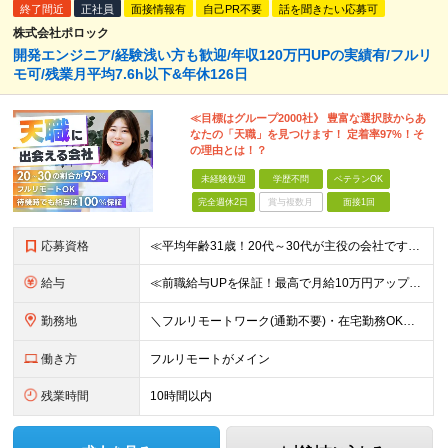
終了間近
正社員
面接情報有
自己PR不要
話を聞きたい応募可
株式会社ポロック
開発エンジニア/経験浅い方も歓迎/年収120万円UPの実績有/フルリ
モ可/残業月平均7.6h以下&年休126日
≪目標はグループ2000社》 豊富な選択肢からあ
なたの「天職」を見つけます！ 定着率97%！そ
の理由とは！？
未経験歓迎
学歴不問
ベテランOK
完全週休2日
賞与複数月
面接1回
応募資格
≪平均年齢31歳！20代～30代が主役の会社です！≫ ■システム開発の実務経験をお持ちの方(言語、年数、フェーズ不問) ■学歴・経験不問 ★面接では当社でどんなキャリアが描けるのか、あなたの希望をど
給与
≪前職給与UPを保証！最高で月給10万円アップも可能！≫ 月給35万円～70万円＋各種手当 ※経験・スキルに応じて決定いたします ※試用期間（6ヶ月）あり、期間中の給与・待遇に差異はありません ★
勤務地
＼フルリモートワーク(通勤不要)・在宅勤務OK／ ★各プロジェクト先／完全在宅案件有 ※基本的に転勤はありません ★オフィス内完全禁煙（喫煙スペースは別途有）※現場によります ＝＝＝＝＝ 【大阪本
働き方
フルリモートがメイン
残業時間
10時間以内