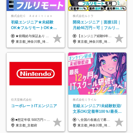
株式会社Ｃ Ａｄｄｉｔｉｏｎ
株式会社ルトラ
初級エンジニア★未経験
開発エンジニア｜面接1回｜
OK★フルリモートOK★月
月給46万円～可｜フルリモ
給32万円～★残業月10h＆
ートも可｜案件選択制｜定
★前職給与保証あり ★月給32万円以上＋インセンティブあり 月給32万円以上＋インセンティブ＋各種手当 ※上記には固定残業代（月30時間・44,400円～）を含みます ※超過分は別途支給します ※試用期間はございません ★＼成果＝あなたの収入／★ 【1】案件単価ー8万円＝あなたの給与 参画したプロジェクトの案件単価から 一律8万円引いた金額があなたの給与です！ （月給例） ■1人称での構築・小規模な詳細設計 案件単価55万円ー8万円＝月給47万円（還元率85.5%） ■大型案件の設計・構築やプロジェクト管理 案件単価90万円ー8万円＝月給82万円（還元率91.1%） ‥‥‥‥‥‥‥‥‥‥‥‥‥‥‥‥‥‥ 【2】月給の他にも豊富なインセンティブあり 全員が月3～13万円のインセンティブをゲットしています！ ≪インセンティブ制度≫ 稼働している現場で増員・交代が発生し、 当社の人員を配属が決定した際に支給。 ◇C Addition正社員が参画 ：実粗利の10%／毎月 ◇協力会社所属の社員が参画：実粗利の30%／毎月 ≪リファラル制度≫ あなたの知り合いが当社のメンバーになった際に、 毎月1人あたり2万円支給します◎ ‥‥‥‥‥‥‥‥‥‥‥‥‥‥‥‥‥‥
【エンジニア経験6年以上の方】 月給46万円～100万円（固定残業代含む） ※上記月給には月30時間分の固定残業代（月8万7,400円～月19万円）を含む。超過分は全額支給。 【エンジニア経験4年以上の方】 月給42万円～100万円（固定残業代含む） ※上記月給には月30時間分の固定残業代（月7万9,800円～月19万円）を含む。超過分は全額支給。 【エンジニア経験4年未満の方】 月給38万円～100万円（固定残業代含む） ※上記月給には月30時間分の固定残業代（月7万2,200円～月19万円）を含む。超過分は全額支給。 ※経験、スキル、前職給与などを踏まえて決定。 ◆ルトラの給与制度のポイント！◆ ・社員の95%が入社時に年収UP！最高で300万円UPの実績も ・平均還元率86.3%（交通費・住宅手当・会社負担分の社保も含む） ・人柄やポテンシャルを評価し、スキル以上の希望年収を提示することも ・退職金制度やリファラル手当（平均50万円）あり
年休120日以上★副業可
着率96％以上｜副業OK｜住
東京都_神奈川県_埼玉県_千葉県_大阪府_愛知県_北海道_青森県_岩手県_宮城県_秋田県_山形県_福島県_茨城県_栃木県_群馬県_新潟県_山梨県_長野県_富山県_石川県_福井県_静岡県_岐阜県_三重県_兵庫県_京都府_滋賀県_奈良県_和歌山県_広島県_岡山県_鳥取県_島根県_山口県_徳島県_香川県_愛媛県_高知県_福岡県_熊本県_佐賀県_長崎県_大分県_宮崎県_鹿児島県_沖縄県
東京都_神奈川県_埼玉県_千葉県_大阪府_愛知県_北海道_青森県_岩手県_宮城県_秋田県_山形県_福島県_茨城県_栃木県_群馬県_新潟県_山梨県_長野県_富山県_石川県_福井県_静岡県_岐阜県_三重県_兵庫県_京都府_滋賀県_奈良県_和歌山県_広島県_岡山県_鳥取県_島根県_山口県_徳島県_香川県_愛媛県_高知県_福岡県_熊本県_佐賀県_長崎県_大分県_宮崎県_鹿児島県_沖縄県
宅手当
任天堂株式会社
株式会社ミライル
コーポレートITエンジニア
初級エンジニア/未経験歓迎/
文系OK/定着率100％/最長1
年の自社ITスクール研修あ
■想定年収 500万円～900万円 月給制 月給278,000円～ ※残業が発生した場合、残業代を別途全額支給します ※試用期間2ヶ月あり(待遇や給与に差異はありません)
＼全国の各拠点で募集中！／ 給与は以下の通り、勤務地により異なります。 札幌：月給23万円～27万円 仙台：月給22万円～26万円 新潟：月給22万円～26万円 東京：月給26万円～30万円 大阪：月給24万円～29万円 福岡：月給23.5万円～27万円 沖縄：月給21万円～26万円 ◎給与は知識や経験を考慮して決定します。 ◎残業は別途全額支給します。 ◎試用期間12カ月あり（給与は以下の通りです。その他条件に変更はありません） （試用期間の給与） 札幌：月給18.6万円～ 仙台：月給19万円～ 新潟：月給18万円～ 東京：月給22万円～ 大阪：月給20.8万円～ 福岡：月給19万円～ 沖縄：月給18万円～
り/年休130日
東京都_京都府
東京都_神奈川県_埼玉県_千葉県_大阪府_愛知県_北海道_青森県_岩手県_宮城県_秋田県_山形県_福島県_茨城県_栃木県_群馬県_新潟県_山梨県_長野県_富山県_石川県_福井県_静岡県_岐阜県_三重県_兵庫県_京都府_滋賀県_奈良県_和歌山県_広島県_岡山県_鳥取県_島根県_山口県_徳島県_香川県_愛媛県_高知県_福岡県_熊本県_佐賀県_長崎県_大分県_宮崎県_鹿児島県_沖縄県