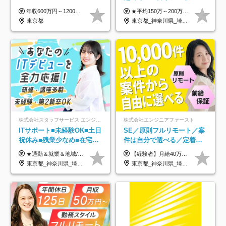
OK/年休130日/平均残業7h/
年収600万円～1200万円 ※上記年収は、想定年収です。住居費補助、子手当などの各種手当を含む金額です。 ※経験・能力等を考慮の上、当社規定により決定します。
★平均150万～200万円年収UPを実現！ ★前職給与を100％保証！ ★案件内容の開示・明確な評価体制あり ⇒クライアント評価で即昇給を実現したケースも◎ ★年12回（毎月昇給チャンスあり） ■月給35万円～103万円 ※経験・能力・前職給与を考慮し、決定 ※上記給与には月30時間分(6万6500円以上)の固定残業代が含まれます。超過分は手当として別途支給します ※試用期間3ヶ月あり(期間中の給与・待遇面に差異はありません) ▼収入アップの実例をご紹介 ───────────── ★働き方改革をした30代男性（PG） 子どもが生まれたばかりなのに、忙しい現場で残業も月50～60時間が当たり前。 ⇒残業ほぼゼロ＆週3リモートの働き方に！しかも給与もアップ！ ★収入アップした30代男性（PM） 子供が3人いて家計も苦しく、残業代で稼ぐ日々… ⇒残業をたくさんしていた年収額より、100万円以上アップしました！
約2万件の案件から選択
東京都
東京都_神奈川県_埼玉県_千葉県_大阪府_愛知県_北海道_青森県_岩手県_宮城県_秋田県_山形県_福島県_茨城県_栃木県_群馬県_新潟県_山梨県_長野県_富山県_石川県_福井県_静岡県_岐阜県_三重県_兵庫県_京都府_滋賀県_奈良県_和歌山県_広島県_岡山県_鳥取県_島根県_山口県_徳島県_香川県_愛媛県_高知県_福岡県_熊本県_佐賀県_長崎県_大分県_宮崎県_鹿児島県_沖縄県
株式会社スタッフサービス エンジニアリング事業本部
株式会社エンジニアファースト
ITサポート■未経験OK■土日
SE／原則フルリモート／案
祝休み■残業少なめ■在宅実
件は自分で選べる／定着率
績あり■約900種類のスキル
93%／20～30代活躍中！
★通勤＆就業＆地域/住宅＆役職手当あり ★残業代は全額支給 ★選べる給与制度あり！ ■東京・神奈川・千葉・埼玉勤務の場合 月給24.5万円～55万円＋諸手当 （残業代は全額支給） (20,000円の地域/住宅手当込み) ■愛知・京都・大阪・兵庫勤務の場合 月給24万円以上＋諸手当 （残業代は全額支給） (15,000円の地域/住宅手当込み) ■茨城・栃木・群馬・静岡・三重・滋賀・広島・福岡勤務の場合 月給23.5万円以上＋諸手当 （残業代は全額支給） (10,000円の地域/住宅手当込み) ■北海道・宮城・山梨・長野・岐阜・奈良・和歌山・岡山勤務の場合 月給23万円以上＋諸手当 （残業代は全額支給） (5,000円の地域/住宅手当込み) ■その他のエリア勤務の場合 月給22.5万円以上＋諸手当 （残業代は全額支給） ※経験や能力を考慮し、当社規定により優遇します 【昇給：年一回実施】 【選べる給与制度】 ★収入を重視する方に… 「変動型人事制度」の選択も可能（派遣先からの評価に応じて収入アップ！） ※年2回のタイミングで希望者と面談の上決定します。
【経験者】月給40万円～120万円(固定残業代含む)+各種手当 ★前職給与の総収入額を100％保証｜還元率84％〜100％ ★20代の平均年収570万円 ※月給には、みなし残業手当(月30時間／5万8000円以上)を含みます 超過分は別途追加支給 ※固定残業代は、時間外労働の有無に関わらず30時間分を、月5万8000円~15万7000円支給 ※上記を超える時間外労働分は追加で支給 【未経験者】月給21万円以上＋各種手当 固定残業なし(残業代発生分全額支給) ※6ヶ月の試用期間あり（※条件に変動なし） ▼単価連動性×還元率は84％～100％で収入の大幅UPが可能！ ・案件単価が月50万円の場合：年収417万円 ・案件単価が月70万円の場合：年収584万円 ・案件単価が月100万円の場合：年収834万円 ＜モデル年収＞ ▼400万円～500万円(入社初年度) ▼542万円～626万円(入社2年) ▼667万円～700万円(入社3年） ▼709万円～801万円(入社5年）
アップ講座あり■全国募集
東京都_神奈川県_埼玉県_千葉県_大阪府_愛知県_北海道_岩手県_宮城県_山形県_福島県_茨城県_栃木県_群馬県_山梨県_長野県_富山県_石川県_静岡県_岐阜県_三重県_兵庫県_京都府_滋賀県_奈良県_広島県_岡山県_山口県_愛媛県_福岡県_熊本県_長崎県
東京都_神奈川県_埼玉県_千葉県_大阪府_愛知県_北海道_青森県_岩手県_宮城県_秋田県_山形県_福島県_茨城県_栃木県_群馬県_新潟県_山梨県_長野県_富山県_石川県_福井県_静岡県_岐阜県_三重県_兵庫県_京都府_滋賀県_奈良県_和歌山県_広島県_岡山県_鳥取県_島根県_山口県_徳島県_香川県_愛媛県_高知県_福岡県_熊本県_佐賀県_長崎県_大分県_宮崎県_鹿児島県_沖縄県