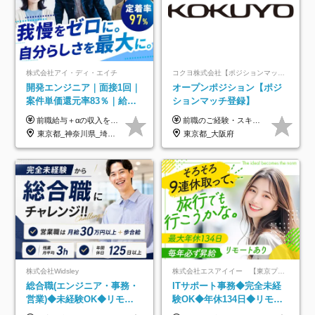
株式会社アイ・ディ・エイチ
コクヨ株式会社【ポジションマッチ登録】
開発エンジニア｜面接1回｜
オープンポジション【ポジ
案件単価還元率83％｜給与
ションマッチ登録】
UP保証｜年休140日｜在宅
前職給与＋αの収入を保証 月給42万円～120万円＋各種手当＋賞与 給与基準が明確かつ高還元です。 一人ひとりが安定した環境のもと、長く活躍できる職場を目指しています。 ※平均年収650万円 ・還元率83％ ・各種手当について 職能手当／職務手当／資格手当／営業手当 など ※前職での経験・能力、給与などを考慮の上、当社規定により優遇いたします ※試用期間あり（3ヶ月／期間中の条件に変動はありません） ※上記金額には固定残業代（78,948円～225,564円/月30時間分）を含みます 超過分は別途全額支給いたします ・年収UPを保証 過去には転職時に〈年収200万円UP〉したエンジニアも在籍しています。入社時だけでなく、入社後も安心の給与水準で働ける環境です。キャリアや技術力が正当に評価されていないと感じていたら、一度面接でお話ししましょう！ 当社では管理職の人数は最低限にし、無駄な管理をしません。その費用削減分を社員の給与に還元しています！
前職のご経験・スキル等を考慮して決定します。
利用率9割｜独立支援・副業
東京都_神奈川県_埼玉県_千葉県_大阪府_愛知県_北海道_青森県_岩手県_宮城県_秋田県_山形県_福島県_茨城県_栃木県_群馬県_新潟県_山梨県_長野県_富山県_石川県_福井県_静岡県_岐阜県_三重県_兵庫県_京都府_滋賀県_奈良県_和歌山県_広島県_岡山県_鳥取県_島根県_山口県_徳島県_香川県_愛媛県_高知県_福岡県_熊本県_佐賀県_長崎県_大分県_宮崎県_鹿児島県_沖縄県
東京都_大阪府
制度
株式会社Widsley
株式会社エスアイイー 【東京プロマーケット上場】
総合職(エンジニア・事務・
ITサポート事務◆完全未経
営業)◆未経験OK◆リモー
験OK◆年休134日◆リモー
トあり◆残業月3h◆服装髪
トOK◆残業月7h以下◆賞与