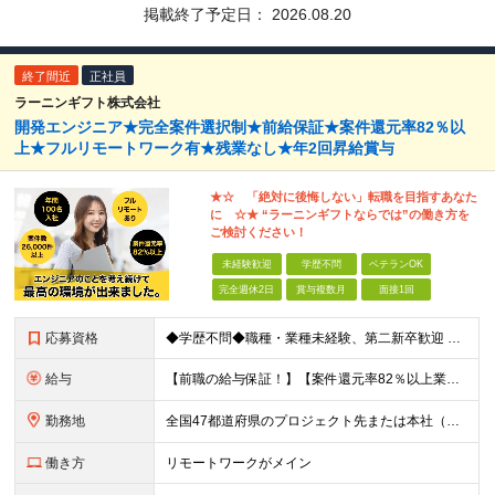
掲載終了予定日：
2026.08.20
終了間近
正社員
ラーニンギフト株式会社
開発エンジニア★完全案件選択制★前給保証★案件還元率82％以
上★フルリモートワーク有★残業なし★年2回昇給賞与
★☆ 「絶対に後悔しない」転職を目指すあなた
に ☆★ “ラーニンギフトならでは”の働き方を
ご検討ください！
未経験歓迎
学歴不問
ベテランOK
完全週休2日
賞与複数月
面接1回
応募資格
◆学歴不問◆職種・業種未経験、第二新卒歓迎 【具体的には】 1ヶ月でも実務経験があれば尚◎ ※豊富な経験者は特に給与面で大きな優遇有 ＜経験浅めの方でも歓迎＞ ★以下「◎」いずれかに該当される
給与
【前職の給与保証！】【案件還元率82％以上業界最高水準！】【転職者の100%が収入UPを実現！】 ＼スキルに見合った収入を望む方は、ぜひ！／ 【経験1年未満の方】 月給23万円～35万円 ※月給には
勤務地
全国47都道府県のプロジェクト先または本社（新宿区） ◎勤務地は希望を考慮。転勤はありません。記載した以外の勤務地となることはございません。 ◎フルリモート(完全在宅勤務）多数あります。 ◎転職時にお
働き方
リモートワークがメイン