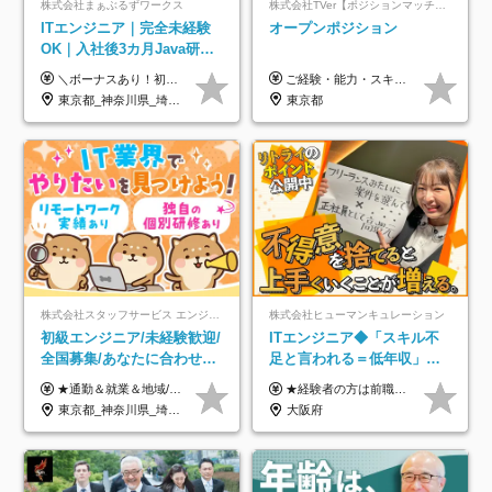
株式会社まぁぶるずワークス
株式会社TVer【ポジションマッチ登録】
ITエンジニア｜完全未経験
オープンポジション
OK｜入社後3カ月Java研修
｜リモート率8割以上｜充実
＼ボーナスあり！初年度から年収300万円以上／ ■月給25万円～35万円＋残業代全額支給＋各種手当＋賞与年1回 ◎経験・年齢・スキルなどを考慮し、できるだけ優遇します ◎試用期間中(3カ月)は契約社員で、月給21万円＋諸手当になります。 (試用期間中は残業が発生しません。その他の待遇に変更はありません) ----------------- ＼3つの評価軸！実力次第で早期収入アップ！／ 【1】スキル(IT理解、実装力、設計) 【2】実務力(現場評価、コミュ力、品質) 【3】姿勢(自走力、意欲、責任感) この3つの評価軸で、3カ月ごとに評価。社内グレードにより、給与が決まる明確な仕組みです。何ができれば給与が上がるのか分かりやすく、実力や努力次第で早期に収入を増やせます！ 【固定残業代について】 なし（残業代は、実際の労働時間に応じて別途全額支給）
ご経験・能力・スキル等により、当社基準にて優遇・相談のうえ決定いたします。
のキャリア支援｜残業月10h
東京都_神奈川県_埼玉県_千葉県_大阪府_愛知県_北海道_青森県_岩手県_宮城県_秋田県_山形県_福島県_茨城県_栃木県_群馬県_新潟県_山梨県_長野県_富山県_石川県_福井県_静岡県_岐阜県_三重県_兵庫県_京都府_滋賀県_奈良県_和歌山県_広島県_岡山県_鳥取県_島根県_山口県_徳島県_香川県_愛媛県_高知県_福岡県_熊本県_佐賀県_長崎県_大分県_宮崎県_鹿児島県_沖縄県
東京都
株式会社スタッフサービス エンジニアリング事業本部
株式会社ヒューマンキュレーション
初級エンジニア/未経験歓迎/
ITエンジニア◆「スキル不
全国募集/あなたに合わせた
足と言われる＝低年収」で
オリジナル研修をご用
はない！｜ 不安を克服し、
★通勤＆就業＆地域/住宅＆役職手当あり ★残業代は全額支給 ★選べる給与制度あり！ ■東京・神奈川・千葉・埼玉勤務の場合 月給24.5万円～55万円＋諸手当 （残業代は全額支給） (20,000円の地域/住宅手当込み) ■愛知・京都・大阪・兵庫勤務の場合 月給24万円以上＋諸手当 （残業代は全額支給） (15,000円の地域/住宅手当込み) ■茨城・栃木・群馬・静岡・三重・滋賀・広島・福岡勤務の場合 月給23.5万円以上＋諸手当 （残業代は全額支給） (10,000円の地域/住宅手当込み) ■北海道・宮城・山梨・長野・岐阜・奈良・和歌山・岡山勤務の場合 月給23万円以上＋諸手当 （残業代は全額支給） (5,000円の地域/住宅手当込み) ■その他のエリア勤務の場合 月給22.5万円以上＋諸手当 （残業代は全額支給） ※経験や能力を考慮し、当社規定により優遇します 【昇給：年一回実施】 【選べる給与制度】 ★収入を重視する方に… 「変動型人事制度」の選択も可能（派遣先からの評価に応じて収入アップ！） ※年2回のタイミングで希望者と面談の上決定します。
★経験者の方は前職の年収以上を保証します ★案件単価を開示した上で80％以上を還元します 月給25万円以上＋賞与年2回 ※経験や能力を考慮の上で優遇します ※試用期間が3ヶ月(その間の給与・待遇・雇用形態に変更はありません) ※月給には月20時間分のみなし残業手当(5万円)を含みます(超過分は別途支給) ★残業平均は月10時間以下ですので、毎月10時間分程度はお得です！
意/AI・IoT/残業平均8時間
年収アップした社員の実例
東京都_神奈川県_埼玉県_千葉県_大阪府_愛知県_北海道_岩手県_宮城県_山形県_福島県_茨城県_栃木県_群馬県_山梨県_長野県_富山県_石川県_静岡県_岐阜県_三重県_兵庫県_京都府_滋賀県_奈良県_広島県_岡山県_山口県_愛媛県_福岡県_熊本県_長崎県
大阪府