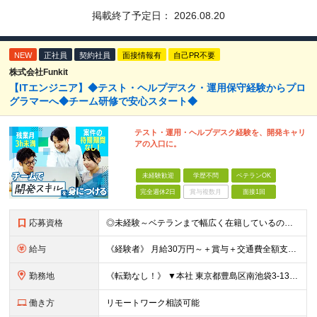
掲載終了予定日：
2026.08.20
NEW
正社員
契約社員
面接情報有
自己PR不要
株式会社Funkit
【ITエンジニア】◆テスト・ヘルプデスク・運用保守経験からプロ
グラマーへ◆チーム研修で安心スタート◆
テスト・運用・ヘルプデスク経験を、開発キャリ
アの入口に。
未経験歓迎
学歴不問
ベテランOK
完全週休2日
賞与複数月
面接1回
応募資格
◎未経験～ベテランまで幅広く在籍しているので大丈夫！◎ ＼こんなアナタにピッタリです♪／ ◆IT業界で手に職を付けて活躍したい方 ◆サポート体制が整っている会社で働きたい方 ◆フラットな社風の会社で
給与
《経験者》 月給30万円～＋賞与＋交通費全額支給 《未経験者》 月給23万円～＋賞与＋交通費全額支給 ※上記月給には固定残業代（20時間分／《経験者》40,600円～《未経験者》31,100円～）
勤務地
《転勤なし！》 ▼本社 東京都豊島区南池袋3-13-8 ホウエイビル9F ▼開発拠点 東京都豊島区南池袋3-13-5 KJ南池袋ビル4階 【東京本社or首都圏の各プロジェクト先】 ▼各プロジェクト
働き方
リモートワーク相談可能