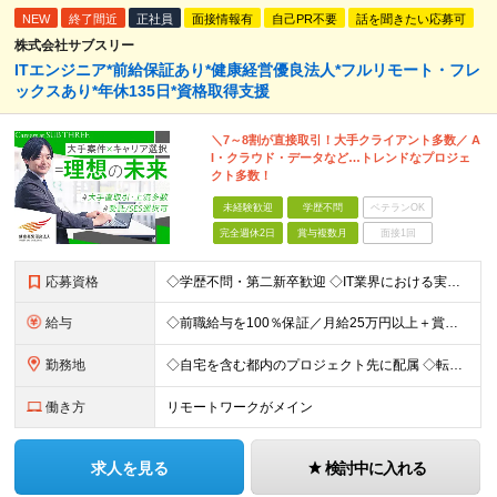
NEW
終了間近
正社員
面接情報有
自己PR不要
話を聞きたい応募可
株式会社サブスリー
ITエンジニア*前給保証あり*健康経営優良法人*フルリモート・フレ
ックスあり*年休135日*資格取得支援
＼7～8割が直接取引！大手クライアント多数／ A
I・クラウド・データなど…トレンドなプロジェ
クト多数！
未経験歓迎
学歴不問
ベテランOK
完全週休2日
賞与複数月
面接1回
応募資格
◇学歴不問・第二新卒歓迎 ◇IT業界における実務経験がある方（言語、工程、年数不問） ◇経験者・30歳以下の方は『書類選考無しの面接確約』 ☆経験者は『書類選考無しの面接確約』をお約束！ PM／PL
給与
◇前職給与を100％保証／月給25万円以上＋賞与年2回＋各種手当 ・残業代と交通費は別途支給 ・退職金や住宅手当など…福利厚生も充実！ 【経験者は経験・スキルに応じて優遇します】 開発経験1年以上：
勤務地
◇自宅を含む都内のプロジェクト先に配属 ◇転勤なし！プロジェクトは都内が95％以上が23区内 ◇フルリモート案件あり ■水道橋オフィス／東京都千代田区神田三崎町3-5-9 天翔オフィス水道橋7F └
働き方
リモートワークがメイン
求人を見る
検討中に入れる