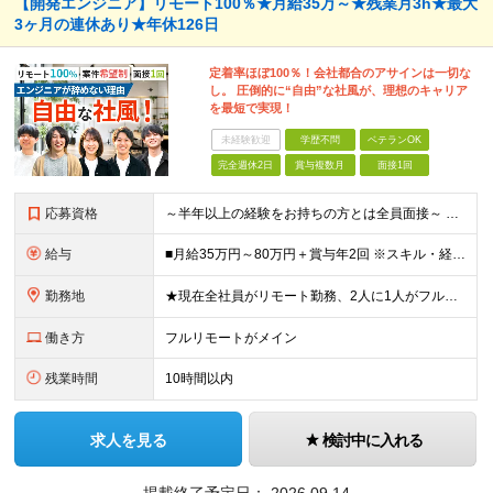
【開発エンジニア】リモート100％★月給35万～★残業月3h★最大
3ヶ月の連休あり★年休126日
定着率ほぼ100％！会社都合のアサインは一切な
し。 圧倒的に“自由”な社風が、理想のキャリア
を最短で実現！
未経験歓迎
学歴不問
ベテランOK
完全週休2日
賞与複数月
面接1回
応募資格
～半年以上の経験をお持ちの方とは全員面接～ ■開発エンジニアとして実務経験をお持ちの方（運用・保守のみもOK！） ■学歴不問 ＼こんな方にピッタリ／ □自分の頑張りが会社の成長につながることを実感し
給与
■月給35万円～80万円＋賞与年2回 ※スキル・経験などを考慮し決定します ※試用期間6ヶ月あり。期間中は契約社員となります。その他の待遇に差異はありません（試用期間終了後、昇給の可能性あり） ※上記
勤務地
★現在全社員がリモート勤務、2人に1人がフルリモート中 ★転勤なし！ ★地方移住の相談にも柔軟に対応します ■関東（東京・埼玉・神奈川・千葉）、関西（大阪）のプロジェクト先 ※希望や居住地を考慮し、
働き方
フルリモートがメイン
残業時間
10時間以内
求人を見る
検討中に入れる