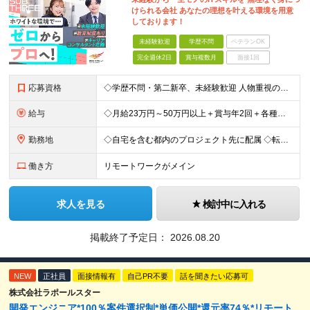
けられる会社 あなたの理想を叶える環境を用意
しております！
未経験歓迎
学歴不問
ベテランOK
完全週休2日
賞与複数月
面接1回
応募資格
◇学歴不問・第二新卒、未経験歓迎 人物重視の採用です！ ◇「ITエンジニアになりたい気持ち」だけでOK！ ☆経験者は『書類選考無しの面接確約』をお約束！ PM／PL／SE～プログラマやテスター、 イ
給与
◇月給23万円～50万円以上＋賞与年2回＋各種手当 ・残業代と交通費は別途支給 ・退職金や住宅手当など…福利厚生も充実！ 【経験者は経験・スキルに応じて優遇します】★前職給与保証あり！ 開発経験1年
勤務地
◇自宅を含む都内のプロジェクト先に配属 ◇転勤なし！プロジェクトは都内が95％以上が23区内 ◇フルリモート案件あり ■水道橋オフィス／東京都千代田区神田三崎町3-5-9 天翔オフィス水道橋7F └
働き方
リモートワークがメイン
求人を見る
検討中に入れる
掲載終了予定日：
2026.08.20
NEW
正社員
面接情報有
自己PR不要
話を聞きたい応募可
株式会社ラポールスター
開発エンジニア*100％案件選択制*単価公開*還元率74％*リモート