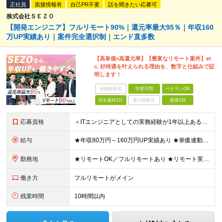
正社員
面接情報有
自己PR不要
話を聞きたい応募可
株式会社ＳＥＺＯ
【開発エンジニア】フルリモート90%｜還元率最大95％｜年収160
万UP実績あり｜案件完全選択制｜エンド直多数
【高単価×高還元率】【豊富なリモート案件】et
c. 好待遇を叶えられる理由を、数字と仕組みで証
明します！
未経験歓迎
学歴不問
ベテランOK
完全週休2日
賞与複数月
面接1回
応募資格
＜ITエンジニアとしての実務経験が1年以上ある方を募集！＞ ◆何らかの開発経験1年以上をお持ちの方（言語不問） ◆既卒・ブランクもOK ◆学歴不問 ◆転職回数は一切問いません ◎リモート／出社の頻度
給与
★年収80万円～160万円UP実績あり ★単価連動型×高還元率で年収UP ▼月給40万円～125万円＋各種手当 ┗想定年収：400万円～1500万円 ※固定残業代（30時間分／7万6000円～）を含
勤務地
★リモートOK／フルリモートあり ★リモート実施率90%以上 ★一都三県のプロジェクト先 ★転居を伴う転勤なし ＜理想の働き方を実現できます！＞ ・フルリモート ・リモートと出社のハイブリッド ・フ
働き方
フルリモートがメイン
残業時間
10時間以内