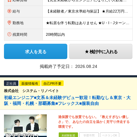
応募資格
【完全未経験からエンジニアになりたい人歓迎】 ◆未経験OK ◆第2新卒OK ◆専門卒以上 【下記のような方もぜひご応募ください】 ◎エンジニア経験が浅いので、自信がない ◎研修が充実している会社がい
給与
【未経験者／東京水準給与保証】 ★月給22万円～35万円＋賞与年2回 ※経験・スキルを考慮し当社規定により決定します ※残業代全額支給（社員の声により今年度より固定残業なしになりました！） ※試用期間
勤務地
★転居を伴う転勤はありません ★U・I・JターンOK！ ★お客様先に常駐する案件でも、在宅OKの場合は自社オフィスに出社し、チームで相談しながら仕事を進めています。 ※プロジェクト先、もしくは本社・支
残業時間
20時間以内
求人を見る
検討中に入れる
掲載終了予定日：
2026.08.24
正社員
面接情報有
自己PR不要
株式会社 システム・リノベイト
初級エンジニア■文系＆未経験デビュー歓迎！転勤なし＆東京・大
阪・福岡・札幌・那覇募集■フレックス■服装自由
過保護でも放置でもない。「教えすぎない優し
さ」で、 あなたの自立を温かく見守り伴走する
環境です。
未経験歓迎
学歴不問
ベテランOK