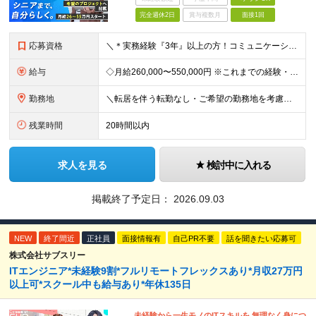
完全週休2日
賞与複数月
面接1回
応募資格
＼＊実務経験『3年』以上の方！コミュニケーション重視の採用＊／ これまでの経験・スキルや日本語力、お持ちの意欲を重視して選考を行います★ ＜＊必須スキル＊＞ 【学歴】高卒以上 【経験】システム開発・
給与
◇月給260,000〜550,000円 ※これまでの経験・能力を考慮して決定します。 ※時間外手当(残業・休日)/通勤手当(上限5万円)は別途支給
勤務地
＼転居を伴う転勤なし・ご希望の勤務地を考慮しアサイン／ 【本社】 東京都中央区湊3-4-4 中央山田ビル3Ｆ ※東京都内中心の各プロジェクト先での勤務 ＜勤務地例＞ 東京都中央区・千代田区など
残業時間
20時間以内
求人を見る
検討中に入れる
掲載終了予定日：
2026.09.03
NEW
終了間近
正社員
面接情報有
自己PR不要
話を聞きたい応募可
株式会社サブスリー
ITエンジニア*未経験9割*フルリモートフレックスあり*月収27万円
以上可*スクール中も給与あり*年休135日
未経験から一生モノのITスキルを 無理なく身につ