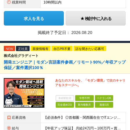
残業時間
10時間以内
求人を見る
検討中に入れる
掲載終了予定日：
2026.08.20
NEW
正社員
面接情報有
自己PR不要
話を聞きたい応募可
株式会社グラディート
開発エンジニア｜モダン言語案件参画／リモート90%／年収アップ
保証／案件選択100％
あなたのスキルを、「モダン環境」で次のキャリ
アをステージへ。
未経験歓迎
学歴不問
ベテランOK
完全週休2日
賞与複数月
面接1回
応募資格
【必須条件】 ◎首都圏・関西圏在住でITエンジニアとしての実務経験が3年以上ある⽅（開発・インフラいずれも歓迎） →首都圏（東京、神奈川、千葉、埼玉）、関西圏（大阪、兵庫、京都）在住のITエンジニア採
給与
【年収アップ保証】 月給24万円～100万円＋賞与（年3回）＋諸手当 ◆想定年収432万円〜1200万円(経験・スキルを考慮し決定) ※年収アップ保証付帯 ◆基本給には⽉20時間分の固定残業代(31,