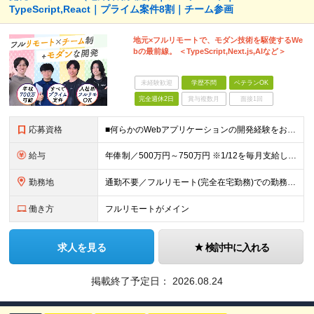
TypeScript,React｜プライム案件8割｜チーム参画
地元×フルリモートで、モダン技術を駆使するWe
bの最前線。 ＜TypeScript,Next.js,AIなど＞
未経験歓迎
学歴不問
ベテランOK
完全週休2日
賞与複数月
面接1回
応募資格
■何らかのWebアプリケーションの開発経験をお持ちの方 ■学歴不問 ★JavaやPHPでのWeb開発経験はあるけれど、 今後はTypeScriptやNext.jsなどのモダンな環境へシフトしたい、とい
給与
年俸制／500万円～750万円 ※1/12を毎月支給します（月41万6,666円～62万5,000円） ※ご経験や面接時の評価に応じて変動可能性あり ※固定残業代月60時間分（月13万2,980円～1
勤務地
通勤不要／フルリモート(完全在宅勤務)での勤務となります ※以下の通勤圏内にお住まいの場合、原則リモート・出社兼用となりますが、自立して成果を上げられる方はフルリモート勤務が可能です。 《拠点一覧》
働き方
フルリモートがメイン
求人を見る
検討中に入れる
掲載終了予定日：
2026.08.24