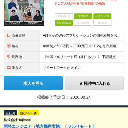
ジニア人材が作る“地方創生”の物語
未経験歓迎
学歴不問
ベテランOK
完全週休2日
賞与複数月
面接1回
応募資格
■何らかのWebアプリケーションの開発経験をお持ちの方 ┗経験豊富な方、マネジメント経験（規模や人数は不問）をお持ちの方を歓迎します！ ■学歴不問 ★JavaやPHPでのWeb開発経験はあるけれど、
給与
年俸制／600万円～1100万円 ※1/12を毎月支給します（月50万円～91万円） ※ご経験や面接時の評価に応じて変動可能性あり ※固定残業代月60時間分（月15万7,560円〜28万6,760円）
勤務地
《全国フルリモート可（条件あり）》 下記拠点以外のエリアにお住まいの方も歓迎！ 拠点から通勤圏外の遠方にお住まいの方は、100％フルリモート勤務となります。 ※通勤圏内にお住まいの場合、原則リモート・
働き方
リモートワークがメイン
求人を見る
検討中に入れる
掲載終了予定日：
2026.08.24
正社員
自己PR不要
株式会社Hajimari
開発エンジニア（地方採用実施）｜フルリモート｜