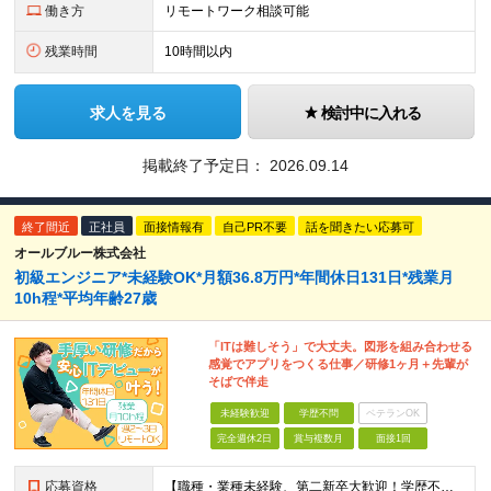
働き方
リモートワーク相談可能
残業時間
10時間以内
求人を見る
検討中に入れる
掲載終了予定日：
2026.09.14
終了間近
正社員
面接情報有
自己PR不要
話を聞きたい応募可
オールブルー株式会社
初級エンジニア*未経験OK*月額36.8万円*年間休日131日*残業月
10h程*平均年齢27歳
「ITは難しそう」で大丈夫。図形を組み合わせる
感覚でアプリをつくる仕事／研修1ヶ月＋先輩が
そばで伴走
未経験歓迎
学歴不問
ベテランOK
完全週休2日
賞与複数月
面接1回
応募資格
【職種・業種未経験、第二新卒大歓迎！学歴不問】 「ITスキルがない」ことは、まったくハンデになりません。 むしろ異業種で培った経験が価値になる仕事です。 ◆お客様の話をじっくり聞くのが得意 ◆「も