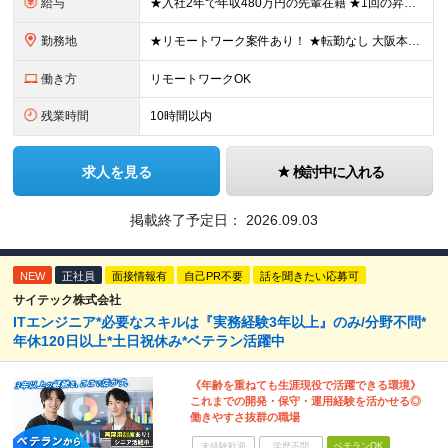
給与
★入社2年で年収480万円の先輩在籍 ★1回の昇給で3～5万円UPした実績あり ★初年度想定年収250～600万円 月給20万5000円～50万円＋決算賞与＋各種手当 ※みなし残業代はございません
勤務地
★リモートワーク案件あり！ ★転勤なし 大阪本社、大阪府内などの各プロジェクト先の いずれかにて勤務していただきます。 ※ご自宅からの居住地を考慮して、配属先を決定いたします ≪本社≫ 大阪府大阪
働き方
リモートワークOK
残業時間
10時間以内
求人を見る
検討中に入れる
掲載終了予定日：
2026.09.03
NEW
正社員
面接情報有
自己PR不要
話を聞きたい応募可
サイテック株式会社
ITエンジニア*必要なスキルは『実務経験3年以上』のみ/分野不問*
年休120日以上*土日祝休み*ベテラン活躍中
《年齢を重ねても生涯現役で活躍できる環境》
これまでの開発・保守・運用経験を活かせる◎
働きやすさ抜群の職場
未経験歓迎
学歴不問
ベテランOK