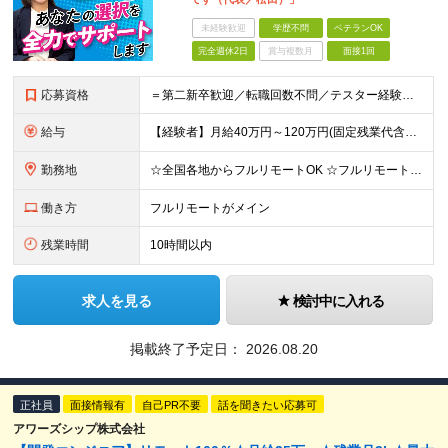
未経験歓迎
学歴不問
ベテランOK
完全週休2日
賞与複数月
面接1回
応募資格
＝第二新卒歓迎／転職回数不問／テスター経験のみでもOK＝ ■学歴不問 ■ブランクOK ■エンジニアとしての実務経験1年以上 ※開発・インフラ・工程・言語は不問 ※テスター、運用保守経験のみの方も歓迎
給与
【経験者】月給40万円～120万円(固定残業代含む)+各種手当 ★前職給与の総収入額を100％保証｜還元率83％〜 ※固定残業代は、時間外労働の有無に関わらず30時間分を、月5万8000円～15万7
勤務地
☆全国各地からフルリモートOK ☆フルリモートの社員が約8割！ ※希望をヒアリングした上で決定します 現在100名の社員のうち、約80名がフルリモートで活躍中。 一都三県、大阪、福岡、札幌、名古屋な
働き方
フルリモートがメイン
残業時間
10時間以内
求人を見る
検討中に入れる
掲載終了予定日：
2026.08.20
正社員
面接情報有
自己PR不要
話を聞きたい応募可
アワーズシップ株式会社