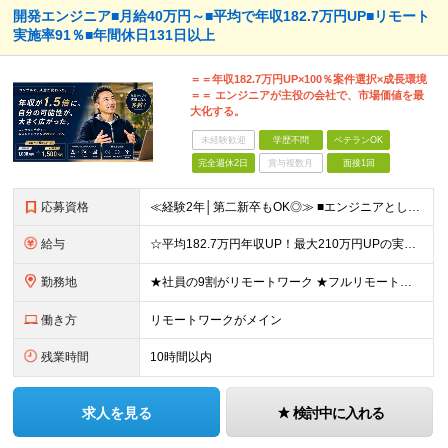
開発エンジニア■月給40万円～■平均で年収182.7万円UP■リモート
実施率91％■年間休⽇131⽇以上
＝＝年収182.7万円UP×100％案件選択×成長環境
＝＝ エンジニアが主役の会社で、市場価値を最
大化する。
未経験歓迎
学歴不問
ベテランOK
完全週休2日
賞与複数月
面接1回
応募資格
≪経験2年│第二新卒もOK◎≫ ■エンジニアとして実務経験をお持ちの方（2年以上） ■学歴不問 ＼意欲重視の採用です／ 「経歴に自信がない」という方も、 "今後挑戦したいこと""スキルアップしたいこ
給与
☆平均182.7万円年収UP！最大210万円UPの実績もあり ☆スキルにより月給100万円スタートも可能◎ 月給40万円～100万円＋決算賞与＋各種手当 ～給与イメージ～ ■経験2年以上…月給40
勤務地
★社員の9割がリモートワーク ★フルリモート案件もあり ★地方からの応募も歓迎！／転居を伴う転勤なし 東京23区を中心としたプロジェクト先での勤務です。 ～～～～～～～～～～～ 【東京⇒地方へUタ
働き方
リモートワークがメイン
残業時間
10時間以内
求人を見る
検討中に入れる