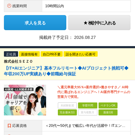
残業時間
10時間以内
求人を見る
検討中に入れる
掲載終了予定日：
2026.08.27
正社員
面接情報有
自己PR不要
話を聞きたい応募可
株式会社ＳＥＺＯ
【IT×AIエンジニア】基本フルリモート◆AIプロジェクト挑戦可◆
年収200万UP実績あり◆前職給与保証
＼還元率最大95％×案件選択×働きやすさ／ AI時
代に選ばれるエンジニアへ！AI案件専門チームの
営業力で実現。
未経験歓迎
学歴不問
ベテランOK
完全週休2日
賞与複数月
面接1回
応募資格
＜20代〜50代まで幅広い年代が活躍中！ITエンジニアとしての実務経験が1年以上ある方を募集！＞ ◆何らかの開発経験1年以上をお持ちの方（言語不問） ◆既卒・ブランクもOK ◆学歴不問 ◆転職回数は一