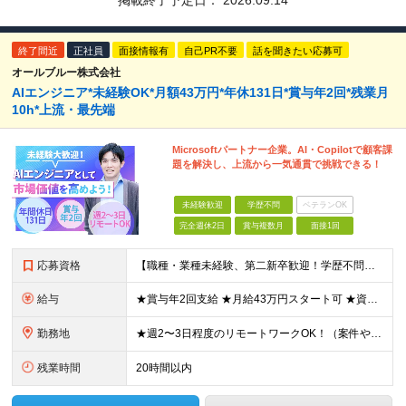
掲載終了予定日：
2026.09.14
終了間近
正社員
面接情報有
自己PR不要
話を聞きたい応募可
オールブルー株式会社
AIエンジニア*未経験OK*月額43万円*年休131日*賞与年2回*残業月
10h*上流・最先端
Microsoftパートナー企業。AI・Copilotで顧客課
題を解決し、上流から一気通貫で挑戦できる！
未経験歓迎
学歴不問
ベテランOK
完全週休2日
賞与複数月
面接1回
応募資格
【職種・業種未経験、第二新卒歓迎！学歴不問】 私たちは、未経験者が持つ多様な経験やバックボーンが 独自の提案力や武器になると信じていることから 経験よりもポテンシャル重視の採用を行っています！ ◆
給与
★賞与年2回支給 ★月給43万円スタート可 ★資格取得支援制度あり！ ■AIエンジニアの実務経験を2年以上お持ちの方 月給34万3,000円～43万円＋賞与年2回＋諸手当 ■未経験の方 月給22万
勤務地
★週2〜3日程度のリモートワークOK！（案件やチーム状況により変動あり） ★ハイブリッド勤務で柔軟に働けます 本社または客先（一都三県、都内近郊）にて勤務いただきます。 【本社】 東京都品川区北品
残業時間
20時間以内