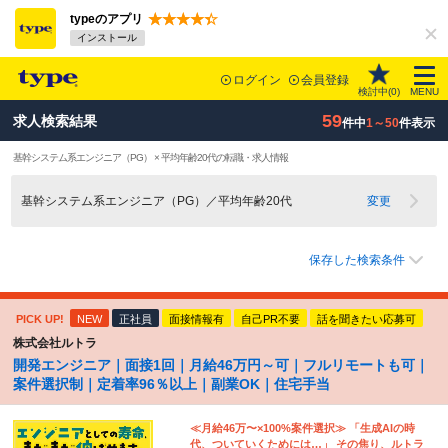
typeのアプリ
インストール
ログイン
会員登録
検討中(
0
)
MENU
59
求人検索結果
件中
1～50
件表示
基幹システム系エンジニア（PG） × 平均年齢20代の転職・求人情報
基幹システム系エンジニア（PG）／平均年齢20代
変更
保存した検索条件
PICK UP!
NEW
正社員
面接情報有
自己PR不要
話を聞きたい応募可
株式会社ルトラ
開発エンジニア｜面接1回｜月給46万円～可｜フルリモートも可｜
案件選択制｜定着率96％以上｜副業OK｜住宅手当
≪月給46万〜×100%案件選択≫ 「生成AIの時
代、ついていくためには…」 その焦り、ルトラ