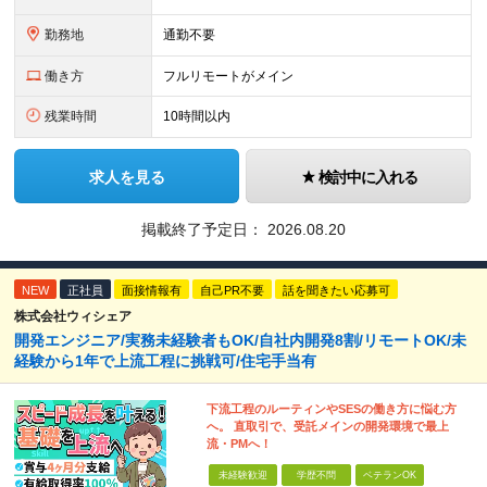
勤務地
通勤不要
働き方
フルリモートがメイン
残業時間
10時間以内
求人を見る
検討中に入れる
掲載終了予定日：
2026.08.20
NEW
正社員
面接情報有
自己PR不要
話を聞きたい応募可
株式会社ウィシェア
開発エンジニア/実務未経験者もOK/自社内開発8割/リモートOK/未
経験から1年で上流工程に挑戦可/住宅手当有
下流工程のルーティンやSESの働き方に悩む方
へ。 直取引で、受託メインの開発環境で最上
流・PMへ！
未経験歓迎
学歴不問
ベテランOK