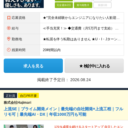
完全週休2日
賞与複数月
面接1回
応募資格
★*完全未経験からエンジニアになりたい人歓迎*★ ・未経験OK ・第2新卒OK ・専門卒以上 ★type経由で入社した社員も在籍しています♪ ▼下記のような方もぜひご応募ください ◎研修が充実してい
給与
≪手当充実！≫ ◆交通費（月5万円まで支給） ◆残業代全額支給 ◆家族手当（配偶者：1万円／子1人：5000円 ※月額） ◆役職手当（最大13万円 ※月額） ◆地域手当（東京1万円/月、大阪5000円
勤務地
★転居を伴う転勤はありません ★U・I・JターンOK！ ★広島支店を2026年11月新設予定 ★お客様先に常駐する案件でも、在宅OKの場合は自社オフィスに出社し、チームで相談しながら仕事を進めています
残業時間
20時間以内
求人を見る
検討中に入れる
掲載終了予定日：
2026.08.24
正社員
自己PR不要
株式会社Hajimari
上流SE｜プライム開発メイン｜最先端の自社開発×上流工程｜フル
リモ可｜最先端AI・DX｜年収1000万円も可能
170％成長を続けるスタートアップ 自立したエン