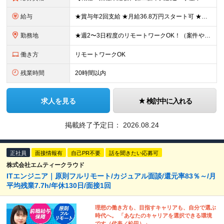
給与
★賞与年2回支給 ★月給36.8万円スタート可 ★資格取得支援制度あり！ ■エンジニアとしての実務経験を2年以上お持ちの方 月給25万2,000円～36万8,000円＋賞与年2回＋諸手当 ■未経験
勤務地
★週2〜3日程度のリモートワークOK！（案件やチーム状況により変動あり） ★ハイブリッド勤務で柔軟に働けます 本社または客先（一都三県、都内近郊）にて勤務いただきます。 【本社】 東京都品川区北品
働き方
リモートワークOK
残業時間
20時間以内
求人を見る
検討中に入れる
掲載終了予定日：
2026.08.24
正社員
面接情報有
自己PR不要
話を聞きたい応募可
株式会社エムティークラウド
ITエンジニア｜原則フルリモート/カジュアル面談/還元率83％～/月
平均残業7.7h/年休130日/面接1回
理想の働き方も、目指すキャリアも、自分で選ぶ
時代へ。 「あなたのキャリアを選択できる環境
です（代表／松田）」