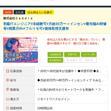
NEW
正社員
話を聞きたい応募可
株式会社Ｃａｄｄｉｅ
初級ITエンジニア#未経験可#月給30万〜＋インセン#最先端AI研修
有#残業月8h#フルリモ可#資格取得支援有
会社は人生を豊かにする「踏み台」でいい。 最
新AI×開発スキルで、個の力で稼ぐ自由を。
未経験歓迎
学歴不問
ベテランOK
完全週休2日
賞与複数月
面接1回
応募資格
＊20代〜30代前半が活躍中！ ◆学歴不問 ◆未経験歓迎 ★「手に職をつけたい」「今の自分を変えたい」という意欲を最重視します。 ＼こんな方にピッタリです！／ ◆接客・販売・営業など「人と話す仕事
給与
◆月給30万円〜80万円＋インセンティブ ※みなし残業代（月10時間・16,000円）を含みます ※超過分は別途支給します ※試用期間3か月あり（給与は28万円、待遇に差異なし）
勤務地
＊社員の約45％がリモートワークを実施中 ＊フルリモート案件もあり ＊転勤はありません 本社（横浜）または、東京・神奈川の各プロジェクト先。 【本社】 神奈川県横浜市中区不老町2丁目11-8 税経
働き方
リモートワークがメイン
残業時間
10時間以内