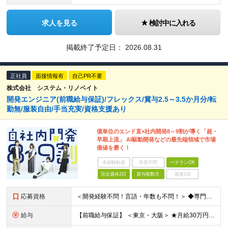
求人を見る
検討中に入れる
掲載終了予定日：
2026.08.31
正社員
面接情報有
自己PR不要
株式会社 システム・リノベイト
開発エンジニア(前職給与保証)/フレックス/賞与2.5～3.5か月分/転
勤無/服装自由/手当充実/資格支援あり
億単位のエンド直×社内開発8～9割が導く「超・
早期上流」 AI駆動開発などの最先端領域で市場
価値を磨く！
未経験歓迎
学歴不問
ベテランOK
完全週休2日
賞与複数月
面接1回
応募資格
＜開発経験不問！言語・年数も不問！＞ ◆専門卒以上 ◆IT業界で何らかの経験をお持ちの方 ※開発経験がなくても応募いただけます ※言語・年数は不問です ※ブランクなどある場合もご応募ください 【下記
給与
【前職給与保証】 ＜東京・大阪＞ ★月給30万円～35万円＋賞与年2回 ※経験・スキルを考慮し当社規定により決定します。 ※残業代全額支給（社員の声により今年度より固定残業なしになりました！） ※試用