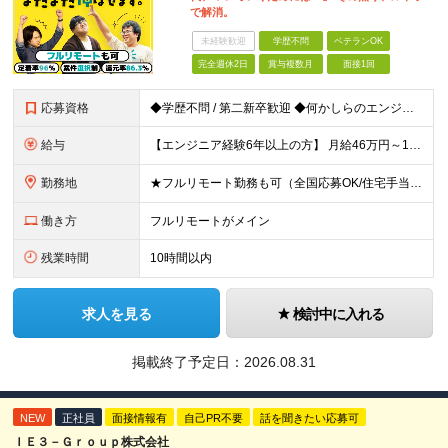
で解消。
未経験歓迎
学歴不問
ベテランOK
完全週休2日
賞与複数月
面接1回
応募資格
◆学歴不問 / 第二新卒歓迎 ◆何かしらのエンジニア経験をお持ちの方 （言語・期間・フェーズ不問） 経験浅めの方も遠慮なくご応募ください！ ■入社前Q＆A ────── ◎実力に見合った報酬が手に
給与
【エンジニア経験6年以上の方】 月給46万円～100万円（固定残業代含む） ※上記月給には月30時間分の固定残業代（月8万7,400円～月19万円）を含む。超過分は全額支給。 【エンジニア経験4年以
勤務地
★フルリモート勤務も可（全国応募OK/住宅手当を支給します） ※案件によって常駐が必要になる場合があります。 ※希望がない限り、転勤はありません ※U・Iターン歓迎 ★ルトラの社員は全国各地で活躍中
働き方
フルリモートがメイン
残業時間
10時間以内
求人を見る
検討中に入れる
掲載終了予定日：
2026.08.31
NEW
正社員
面接情報有
自己PR不要
話を聞きたい応募可
ＩＥ３－Ｇｒｏｕｐ株式会社