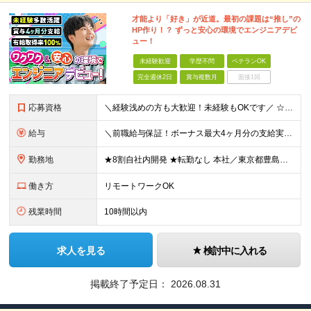
才能より「好き」が近道。最初の課題は“推し”の
HP作り！？ ずっと安心の環境でエンジニアデビ
ュー！
未経験歓迎
学歴不問
ベテランOK
完全週休2日
賞与複数月
面接1回
応募資格
＼経験浅めの方も大歓迎！未経験もOKです／ ☆20～30代若手エンジニア活躍中！ ◆学歴不問 ◆第二新卒OK ＜こんな方にピッタリ！＞ ◇円滑にコミュニケーションを取れる方 ◇チームで協力して働き
給与
＼前職給与保証！ボーナス最大4ヶ月分の支給実績あり！／ ◆年収350万円以上：月給24万円～＋賞与年2回＋報奨金年1回＋各種手当 ☆入社1年目の年収モデル 年収376万円（22歳・未経験入社1年目
勤務地
★8割自社内開発 ★転勤なし 本社／東京都豊島区西池袋3-30-4 K＆Hビル7F ※本社での受託開発がメインですが、SESとしてプロジェクト先（関東）にて勤務する場合もあります ※(変更の範囲)
働き方
リモートワークOK
残業時間
10時間以内
求人を見る
検討中に入れる
掲載終了予定日：
2026.08.31