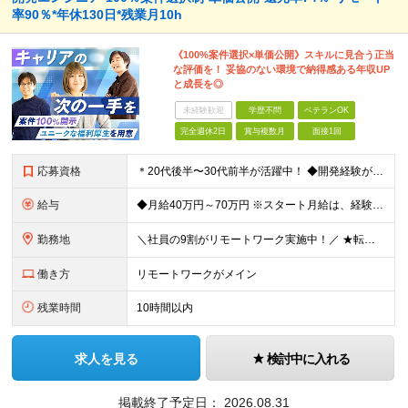
率90％*年休130日*残業月10h
《100%案件選択×単価公開》スキルに見合う正当
な評価を！ 妥協のない環境で納得感ある年収UP
と成長を◎
未経験歓迎
学歴不問
ベテランOK
完全週休2日
賞与複数月
面接1回
応募資格
＊20代後半〜30代前半が活躍中！ ◆開発経験が3年以上ある方（Web・オープン系システム等） ◆学歴不問 ★Java(Spring、Spring Boot)、Python(Django)、 Re
給与
◆月給40万円～70万円 ※スタート月給は、経験・能力・前職の給与等を考慮の上で決定いたします。 ※上記金額には残業の有無に関わらず、 月30時間分の固定残業代（7万6,000円～13万3,000円
勤務地
＼社員の9割がリモートワーク実施中！／ ★転勤ナシ！ ★UIターン歓迎！ 関東、関西、東海、九州・中国エリアの各プロジェクト先から希望を優先して決定。 ※リモート案件も多数あり！ ◆関東エリア
働き方
リモートワークがメイン
残業時間
10時間以内
求人を見る
検討中に入れる
掲載終了予定日：
2026.08.31