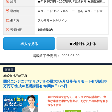
給与
★年収80万円～160万円UP実績あり ★単価連動型×高還元率で年収UP ▼月給40万円～125万円＋各種手当 ┗想定年収：400万円～1500万円 ※固定残業代（30時間分／7万6000円～）を含
勤務地
★リモートOK／フルリモートあり ★リモート実施率90%以上 ★一都三県のプロジェクト先 ★転居を伴う転勤なし ＜理想の働き方を実現できます！＞ ・フルリモート ・リモートと出社のハイブリッド ・フ
働き方
フルリモートがメイン
残業時間
10時間以内
求人を見る
検討中に入れる
掲載終了予定日：
2026.08.20
正社員
株式会社AVATAR
開発エンジニア/オリジナルの最大3ヵ月研修有/リモート有/月給80
万円可/生成AI基礎講習有/年間休日125日
会社の歯車ではなく、キャリアの設計者に。 豊
富な案件と柔軟な制度が、あなたの可能性を解き
放ちます◎