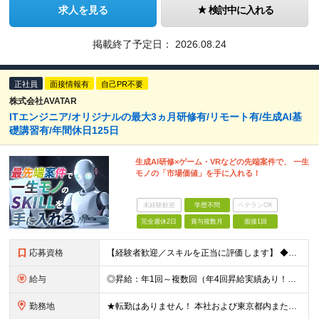
求人を見る
検討中に入れる
掲載終了予定日：
2026.08.24
正社員
面接情報有
自己PR不要
株式会社AVATAR
ITエンジニア/オリジナルの最大3ヵ月研修有/リモート有/生成AI基
礎講習有/年間休日125日
生成AI研修×ゲーム・VRなどの先端案件で、 一生
モノの「市場価値」を手に入れる！
未経験歓迎
学歴不問
ベテランOK
完全週休2日
賞与複数月
面接1回
応募資格
【経験者歓迎／スキルを正当に評価します】 ◆学歴不問 ◆ITエンジニアとしての実務経験をお持ちの方（年数・分野不問） 「今の環境ではスキルアップの実感がない」 「もっと幅広い技術に挑戦したい」 「
給与
◎昇給：年1回～複数回（年4回昇給実績あり！） ◎1000万円以上も可／20代後半で複数在籍！ 【ITエンジニア業務経験者】 ◆月給30万円～80万円(固定残業代含む)＋各種手当 ※経験者は試用期間
勤務地
★転勤はありません！ 本社および東京都内または 首都圏を中心とするプロジェクト先での勤務となります。 ※勤務地選択可 ※希望は最大限考慮します ※入社後の転居を伴う転勤なし ◆本社オフィス 東京都