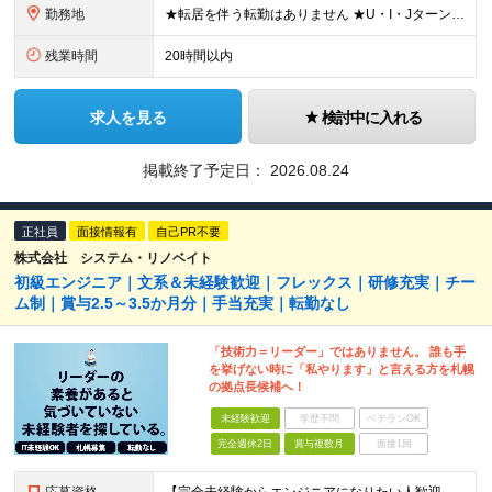
勤務地
★転居を伴う転勤はありません ★U・I・JターンOK！ ★広島支店を2026年11月新設予定 ★お客様先に常駐する案件でも、在宅OKの場合は自社オフィスに出社し、チームで相談しながら仕事を進めています
残業時間
20時間以内
求人を見る
検討中に入れる
掲載終了予定日：
2026.08.24
正社員
面接情報有
自己PR不要
株式会社 システム・リノベイト
初級エンジニア｜文系＆未経験歓迎｜フレックス｜研修充実｜チー
ム制｜賞与2.5～3.5か月分｜手当充実｜転勤なし
「技術力＝リーダー」ではありません。 誰も手
を挙げない時に「私やります」と言える方を札幌
の拠点長候補へ！
未経験歓迎
学歴不問
ベテランOK
完全週休2日
賞与複数月
面接1回