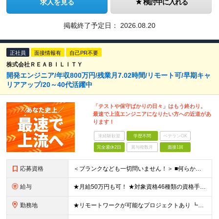
求人を見る
検討中に入れる
掲載終了予定日：
2026.08.20
正社員
面接情報有
自己PR不要
株式会社ＲＥＡＢＩＬＩＴＹ
開発エンジニア/年収800万円/残業月7.02時間/リモート可/早期キャ
リアアップ/20～40代活躍中
「テストや保守ばかりの日々」はもう終わり。
最速で上流エンジニアになりたい方への近道があ
ります！
未経験歓迎
学歴不問
ベテランOK
完全週休2日
賞与複数月
面接1回
応募資格
＜ブランクなども一切問いません！＞ ■何らかのシステム開発経験をお持ちの方 （開発・インフラ不問） ■学歴不問 ★女性社員が多く活躍している環境です！ 例として、役員、部門長の中には女性もいます。
給与
★月給50万円も可！ ★対象資格46種類の資格手当あり 月給27万円～50万円＋各種手当＋インセンティブ ※試用期間3ヶ月あり（期間中の給与・待遇に差異なし） ※上記月給には6.7時間分・1万円以上
勤務地
★リモートワークが可能なプロジェクトあり ┗出社8割リモート2割！ 東京オフィス、または東京・神奈川・埼玉・千葉のプロジェクト先での勤務となります。 ＼オンライン面接実施中！／ ★上京をしたい方など