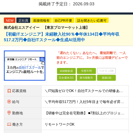
掲載終了予定日：
2026.09.03
NEW
正社員
面接情報有
自己PR不要
話を聞きたい応募可
株式会社エスアイイー 【東京プロマーケット上場】
【初級ITエンジニア】未経験入社90％◆年休134日◆平均年収
517.2万円◆自社ITスクール◆生成AI活用中
「遅れたくない」あなたへ。 最短距離で、一人
前のエンジニアに。 3ヶ月後には現場デビューで
きます。
未経験歓迎
学歴不問
ベテランOK
完全週休2日
賞与複数月
面接1回
応募資格
＼IT知識ゼロでOK！自社ITスクールでの研修あり／ ■完全未経験OK(文系出身70％) ■第二新卒歓迎 ■学歴不問 └社会人未経験の方も歓迎します！ 5名以上の採用を予定しているので、同期と入社も
給与
＼平均年収517万円！入社5年目まで毎年必ず昇給／ ■賞与年3回 ■年収800万円以上も可 ■入社3年以上の平均年収469.2万円 月給23万2000円以上＋賞与年3回＋各種手当 ☆入社5年目まで最
勤務地
【研修中は完全在宅勤務】 ■7割以上のプロジェクトでリモートワークを導入 ■フルリモートもあり ■一都三県のプロジェクト先 ■転居を伴う転勤なし ＜プロジェクト先＞ 東京・神奈川・千葉・埼玉でのプロ
働き方
リモートワークOK