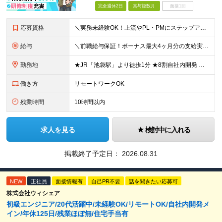
完全週休2日
賞与複数月
面接1回
応募資格
＼実務未経験OK！上流やPL・PMにステップアップ可／ ☆20～30代若手エンジニア活躍中！ ◆学歴不問 ◆第二新卒OK ◆実務未経験OK └独学やスクール経験のみの方も大歓迎！ ＜こんな方にピッ
給与
＼前職給与保証！ボーナス最大4ヶ月分の支給実績あり！／ ★賞与年2回、報奨金年1回支給！ ◆開発経験をお持ちの方 月給30万円～＋賞与年2回＋報奨金年1回＋各種手当 ◆実務未経験の方 月給24万円
勤務地
★JR「池袋駅」より徒歩1分 ★8割自社内開発 ★転勤なし 本社／東京都豊島区西池袋3-30-4 K＆Hビル7F ※本社での受託開発がメインですが、SESとしてプロジェクト先（関東）にて勤務する場
働き方
リモートワークOK
残業時間
10時間以内
求人を見る
検討中に入れる
掲載終了予定日：
2026.08.31
NEW
正社員
面接情報有
自己PR不要
話を聞きたい応募可
株式会社ウィシェア
初級エンジニア/20代活躍中/未経験OK/リモートOK/自社内開発メ
イン/年休125日/残業ほぼ無/住宅手当有