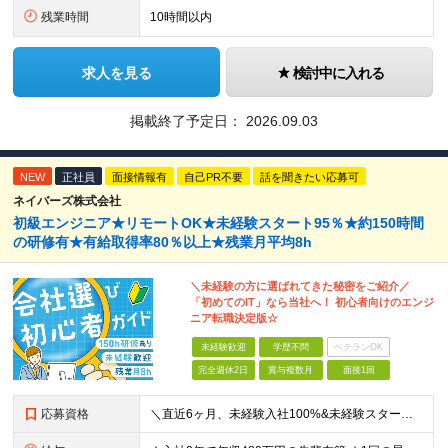
残業時間
10時間以内
求人を見る
検討中に入れる
掲載終了予定日：
2026.09.03
NEW
正社員
面接情報有
自己PR不要
話を聞きたい応募可
ネイバーズ株式会社
初級エンジニア★リモートOK★未経験スタート95％★約150時間
の研修有★有給取得率80％以上★残業月平均8h
＼未経験の方に選ばれてきた秘密をご紹介／
「初めてのIT」なら当社へ！ 初心者向けのエンジ
ニア転職決定版☆
未経験歓迎
学歴不問
ベテランOK
完全週休2日
賞与複数月
面接1回
応募資格
＼直近6ヶ月、未経験入社100%&未経験スタート95%／ ★未経験歓迎！ITに興味がある方をお待ちしています ◆経験不問 ◆学歴不問 ◆32歳以下の方（若年層のキャリア形成を図るため） ≪こんな方