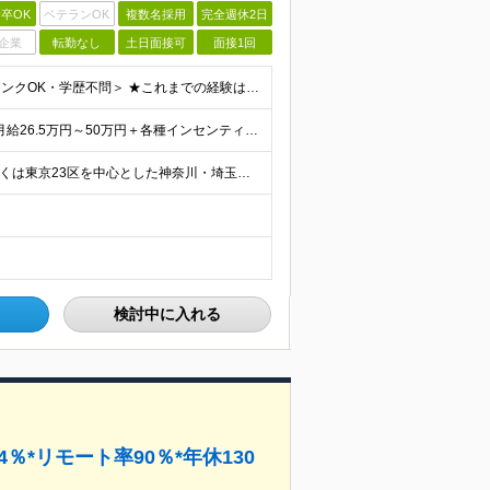
卒OK
ベテランOK
複数名採用
完全週休2日
企業
転勤なし
土日面接可
面接1回
＜未経験歓迎・社会人未経験歓迎・第二新卒歓迎・ブランクOK・学歴不問＞ ★これまでの経験は一切不問！ ★人柄重視の採用を行っています！ ★95％が未経験スタート！ 知識や経験がなくても、入社後に学べる
＜還元率は最大80％で収入アップを叶えられる！＞ 【月給26.5万円～50万円＋各種インセンティブ】 ★プロジェクトデビュー後は月給UP！ ＊＊＊ ■月給26.5万円～50万円＋賞与＋インセンティ
＼リモート・完全在宅勤務あり！／ 【1】東京本社もしくは東京23区を中心とした神奈川・埼玉・千葉エリアの各プロジェクト先 【2】大阪を中心とした京都・兵庫・滋賀・奈良・和歌山エリアの各プロジェクト先
検討中に入れる
％*リモート率90％*年休130