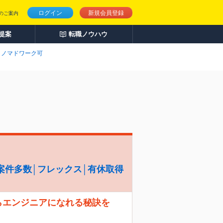
ログイン
新規会員登録
のご案内
人提案
転職ノウハウ
ノマドワーク可
案件多数│フレックス│有休取得
らエンジニアになれる秘訣を