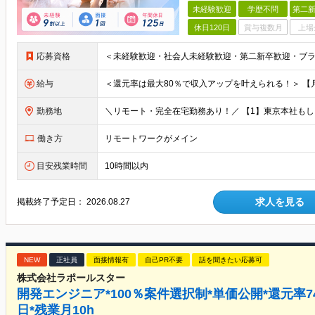
未経験歓迎
学歴不問
第二新
休日120日
賞与複数月
上場
応募資格
給与
勤務地
働き方
リモートワークがメイン
目安残業時間
10時間以内
求人を見る
掲載終了予定日：
2026.08.27
NEW
正社員
面接情報有
自己PR不要
話を聞きたい応募可
株式会社ラポールスター
開発エンジニア*100％案件選択制*単価公開*還元率74
日*残業月10h