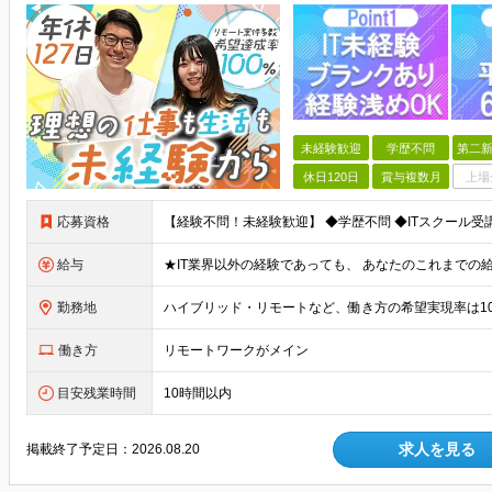
未経験歓迎
学歴不問
第二新
休日120日
賞与複数月
上場
応募資格
給与
勤務地
働き方
リモートワークがメイン
目安残業時間
10時間以内
求人を見る
掲載終了予定日：
2026.08.20