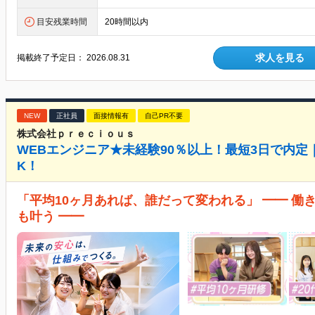
目安残業時間
20時間以内
求人を見る
掲載終了予定日：
2026.08.31
NEW
正社員
面接情報有
自己PR不要
株式会社ｐｒｅｃｉｏｕｓ
WEBエンジニア★未経験90％以上！最短3日で内定
K！
「平均10ヶ月あれば、誰だって変われる」 ━━ 働
も叶う ━━