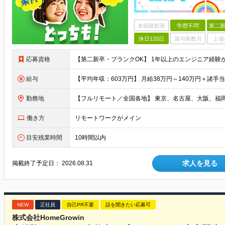
未経験歓迎
学歴不問
第二新
休日120日
賞与複数月
上場
応募資格
給与
勤務地
働き方
リモートワークがメイン
目安残業時間
10時間以内
求人を見る
掲載終了予定日：
2026.08.31
NEW
正社員
自己PR不要
話を聞きたい応募可
株式会社HomeGrowin