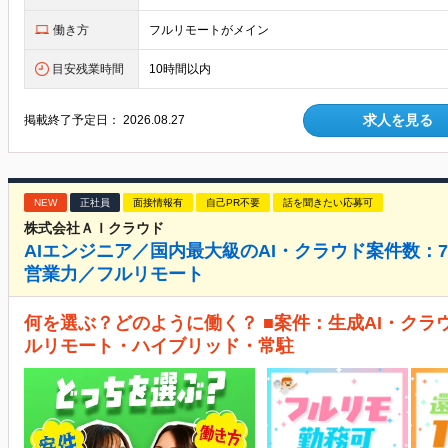
働き方
フルリモートがメイン
目安残業時間
10時間以内
求人を見る
掲載終了予定日：
2026.08.27
NEW
正社員
面接情報有
自己PR不要
話を聞きたい応募可
株式会社ＡＩクラウド
AIエンジニア／国内最大級のAI・クラウド案件数：7,
営業力／フルリモート
何を選ぶ？どのように働く？ ■案件：生成AI・クラ
ルリモート・ハイブリッド・常駐