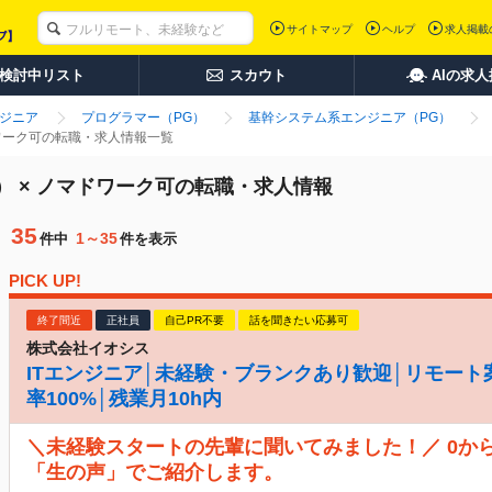
サイトマップ
ヘルプ
求人掲載
検討中リスト
スカウト
AIの求
ンジニア
プログラマー（PG）
基幹システム系エンジニア（PG）
ドワーク可の転職・求人情報一覧
） × ノマドワーク可の転職・求人情報
35
1～35
件中
件を表示
PICK UP!
終了間近
正社員
自己PR不要
話を聞きたい応募可
株式会社イオシス
ITエンジニア│未経験・ブランクあり歓迎│リモート
率100%│残業月10h内
＼未経験スタートの先輩に聞いてみました！／ 0か
「生の声」でご紹介します。