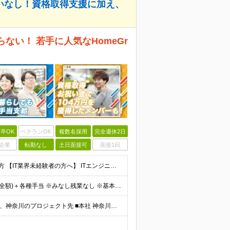
いなし！資格取得支援に加え、
らない！ 若手に人気なHomeGr
卒OK
ベテランOK
複数名採用
完全週休2日
企業
転勤なし
土日面接可
面接1回
【学歴不問！第二新卒歓迎】 ■IT業界に関心をお持ちの方 【IT業界未経験者の方へ】 ITエンジニアという仕事は、パソコンの前でずっとにらめっこを しているイメージがありますが、意外とそうではないん
【4年連続ベース給UP】 基本給：24万円以上＋残業代(全額)＋各種手当 ※みなし残業なし ※基本給は経験や前職の給与を十分に考慮します ※交通費別途支給 ※6ヶ月間の試用期間があります（給与・待遇は
【リモート×出社】ハイブリットな働き方が可能！ 東京、神奈川のプロジェクト先 ■本社 神奈川県横浜市神奈川区栄町3-12 パシフィックマークス横浜イースト6F ■事業所(東京都最寄駅のみ記載) サ