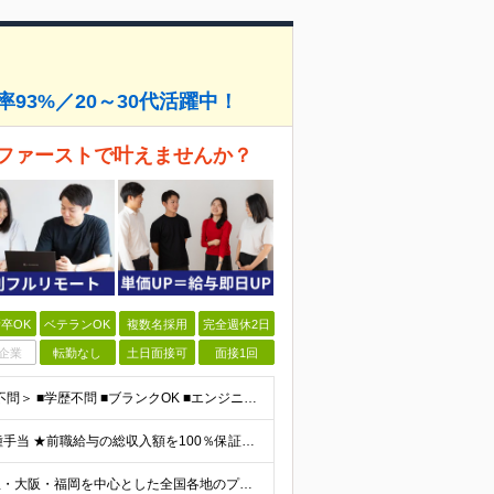
93%／20～30代活躍中！
ファーストで叶えませんか？
卒OK
ベテランOK
複数名採用
完全週休2日
企業
転勤なし
土日面接可
面接1回
＜第二新卒歓迎◎テスター経験のみでもOK！転職回数不問＞ ■学歴不問 ■ブランクOK ■エンジニアとしての実務経験が1年以上ある方 └開発、インフラ、工程、言語は一切不問！ ※未経験も若干名募集して
【経験者】月給40万円～120万円(固定残業代含む)+各種手当 ★前職給与の総収入額を100％保証｜還元率84％〜100％ ★20代の平均年収570万円 ※月給には、みなし残業手当(月30時間／5万
☆首都圏エリア（東京・神奈川・千葉・埼玉）・名古屋・大阪・福岡を中心とした全国各地のプロジェクト先に参画いただきます。 ※希望をヒアリングした上で決定します ☆全国各地からフルリモートOK 【本社】