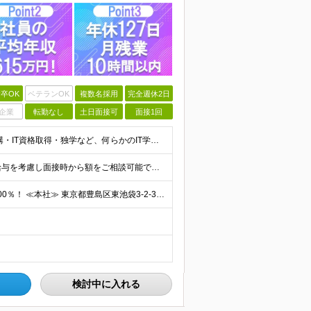
卒OK
ベテランOK
複数名採用
完全週休2日
企業
転勤なし
土日面接可
面接1回
【経験不問！未経験歓迎】 ◆学歴不問 ◆ITスクール受講・IT資格取得・独学など、何らかのIT学習経験をお持ちの方 ※実務経験は問いません ※IT未経験でも、自学や職業訓練など学習を始めている方を対象
★IT業界以外の経験であっても、 あなたのこれまでの給与を考慮し面接時から額をご相談可能です！ ■未経験者 初年度想定月給 月給：255,000円～295,000円（年収:356万円～412万円以上
ハイブリッド・リモートなど、働き方の希望実現率は100％！ ≪本社≫ 東京都豊島区東池袋3-2-3 第一主田ビル402号室 「晩ご飯は家族と一緒に食べたい」 島崎代表のそんなシンプルな想いから、当
検討中に入れる