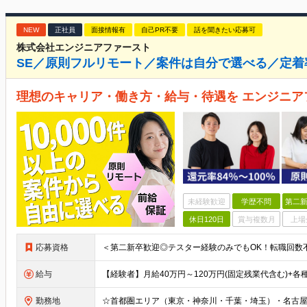
NEW
正社員
面接情報有
自己PR不要
話を聞きたい応募可
株式会社エンジニアファースト
SE／原則フルリモート／案件は自分で選べる／定着率
理想のキャリア・働き方・給与・待遇を エンジニア
未経験歓迎
学歴不問
第二新
休日120日
賞与複数月
上場
応募資格
給与
勤務地