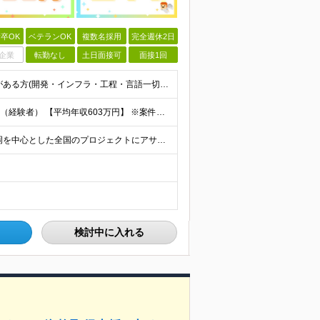
卒OK
ベテランOK
複数名採用
完全週休2日
企業
転勤なし
土日面接可
面接1回
【第二新卒・ブランクOK】 1年以上のエンジニア経験がある方(開発・インフラ・工程・言語一切不問） 文理・学歴不問 【三上さんの事例】 転職前 AWS案件を希望していましたが、資格や評価軸が不明確で
【平均年収：603万円】 月給38万円～140万円＋諸手当（経験者） 【平均年収603万円】 ※案件の契約内容や昇給額などはすべて開示します。 ※経験や能力を考慮し決定します。 ※月給には固定残業
【フルリモート／全国各地】 東京、名古屋、大阪、福岡を中心とした全国のプロジェクトにアサイン。 ※プロジェクトは完全選択制です。 ※フルリモート、ハイブリッド型、常駐案件から自由に選択可能です。 ※転
検討中に入れる