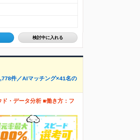
検討中に入れる
778件／AIマッチング×41名の
ウド・データ分析 ■働き方：フ