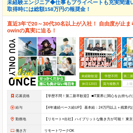
未経験エンジニア◆仕事もプライベートも充実間違
取得時には総額158万円の報奨金！
直近3年で20～30代30名以上が入社！ 自由度が止ま
owinの真実に迫る！
未経験歓迎
学歴不問
第二新
休日120日
賞与複数月
上場
応募資格
給与
勤務地
働き方
リモートワークOK