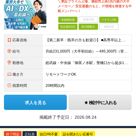
＼東証プライム上場、連結売上高1兆円超の大手
メーカー／ 安定基盤のもと、IT領域を推進する中
枢メンバーへ！
未経験歓迎
学歴不問
ベテランOK
完全週休2日
賞与複数月
面接1回
応募資格
【第二新卒・既卒の方も歓迎◎】 ■高専卒以上 （大学卒業・大学院修了の方、 または工業高等専門学校（5年制）卒業の方を想定しています。） ■IT、IoT、DXに関する知識・技術・スキルをお持ちの方 ■
給与
月給231,000円（大卒初任給）～495,300円（管理職） ※残業代は100％支給します ※3ヶ月の試用期間あり。その間の待遇に変更はありません
勤務地
総武線・中央線「御茶ノ水駅」聖橋口から徒歩1分！ 東京都千代田区神田駿河台4-6（御茶ノ水ソラシティ） ※(変更の範囲)上記を除く当社関連勤務地／転勤になる場合あり
働き方
リモートワークOK
残業時間
20時間以内
求人を見る
検討中に入れる
掲載終了予定日：
2026.08.24
終了間近
正社員
自己PR不要
話を聞きたい応募可