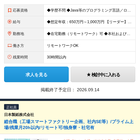
応募資格
◆学歴不問 ◆Java等のプログラミング言語／ローコード開発プラットフォームを用いたシステム開発（設計・プログラミングなど）のご経験をお持ちの方
給与
◆想定年収：650万円～1,000万円 【リーダー】 ◆月給36万6,000円～62万5,000円＋賞与年2回＋各種手当 ┗想定年収650万円～1,000万円 ※専門業務型裁量労働制の為、残業代の支
勤務地
◆在宅勤務（リモートワーク）可 ◆本社および東京23区内の主要顧客先での勤務になります。 【本社】 東京都中央区新川2-27-1 東京住友ツインビル東館23階 ※変更の範囲：会社の定める場所
働き方
リモートワークOK
残業時間
30時間以内
求人を見る
検討中に入れる
掲載終了予定日：
2026.09.14
正社員
日本製紙株式会社
総合職（工場スマートファクトリー企画、社内SE等）/プライム上
場/残業月20h以内/リモート可/独身寮・社宅有