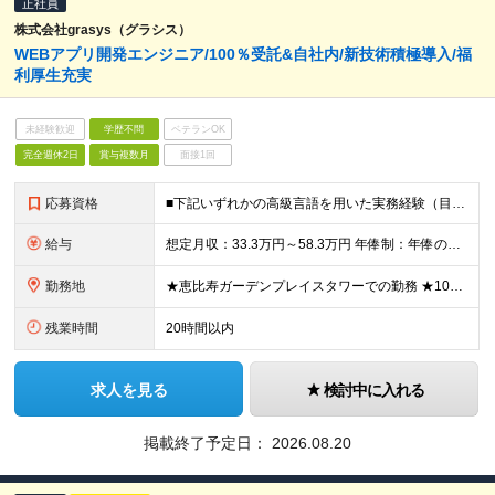
正社員
株式会社grasys（グラシス）
WEBアプリ開発エンジニア/100％受託&自社内/新技術積極導入/福
利厚生充実
未経験歓迎
学歴不問
ベテランOK
完全週休2日
賞与複数月
面接1回
応募資格
■下記いずれかの高級言語を用いた実務経験（目安：1年以上 ） ーPython、Java、C、C#、C++、Ruby、Go、PHP等 ・Webアプリケーションにおける実装、運用までの一貫した実務経験 ・
給与
想定月収：33.3万円～58.3万円 年俸制：年俸の1/12を毎月支給／400万～700万円(12分割)＋各種手当+業績賞与＋交通費 ★昇給査定年2回 ★3か月ごとのインセンティブあり ★入社1年後に
勤務地
★恵比寿ガーデンプレイスタワーでの勤務 ★100％自社内開発＆受託案件 【本社】 東京都渋谷区恵比寿4-20-3 恵比寿ガーデンプレイスタワー11階 ※(変更の範囲)上記を除く当社関連勤務地
残業時間
20時間以内
求人を見る
検討中に入れる
掲載終了予定日：
2026.08.20