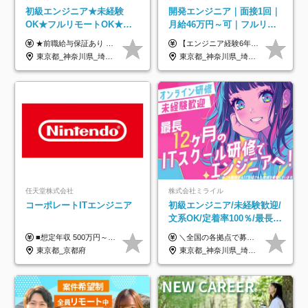
初級エンジニア★未経験
開発エンジニア｜面接1回｜
OK★フルリモートOK★月
月給46万円～可｜フルリモ
給32万円～★残業月10h＆
ートも可｜案件選択制｜定
★前職給与保証あり ★月給32万円以上＋インセンティブあり 月給32万円以上＋インセンティブ＋各種手当 ※上記には固定残業代（月30時間・44,400円～）を含みます ※超過分は別途支給します ※試用期間はございません ★＼成果＝あなたの収入／★ 【1】案件単価ー8万円＝あなたの給与 参画したプロジェクトの案件単価から 一律8万円引いた金額があなたの給与です！ （月給例） ■1人称での構築・小規模な詳細設計 案件単価55万円ー8万円＝月給47万円（還元率85.5%） ■大型案件の設計・構築やプロジェクト管理 案件単価90万円ー8万円＝月給82万円（還元率91.1%） ‥‥‥‥‥‥‥‥‥‥‥‥‥‥‥‥‥‥ 【2】月給の他にも豊富なインセンティブあり 全員が月3～13万円のインセンティブをゲットしています！ ≪インセンティブ制度≫ 稼働している現場で増員・交代が発生し、 当社の人員を配属が決定した際に支給。 ◇C Addition正社員が参画 ：実粗利の10%／毎月 ◇協力会社所属の社員が参画：実粗利の30%／毎月 ≪リファラル制度≫ あなたの知り合いが当社のメンバーになった際に、 毎月1人あたり2万円支給します◎ ‥‥‥‥‥‥‥‥‥‥‥‥‥‥‥‥‥‥
【エンジニア経験6年以上の方】 月給46万円～100万円（固定残業代含む） ※上記月給には月30時間分の固定残業代（月8万7,400円～月19万円）を含む。超過分は全額支給。 【エンジニア経験4年以上の方】 月給42万円～100万円（固定残業代含む） ※上記月給には月30時間分の固定残業代（月7万9,800円～月19万円）を含む。超過分は全額支給。 【エンジニア経験4年未満の方】 月給38万円～100万円（固定残業代含む） ※上記月給には月30時間分の固定残業代（月7万2,200円～月19万円）を含む。超過分は全額支給。 ※経験、スキル、前職給与などを踏まえて決定。 ◆ルトラの給与制度のポイント！◆ ・社員の95%が入社時に年収UP！最高で300万円UPの実績も ・平均還元率86.3%（交通費・住宅手当・会社負担分の社保も含む） ・人柄やポテンシャルを評価し、スキル以上の希望年収を提示することも ・退職金制度やリファラル手当（平均50万円）あり
年休120日以上★副業可
着率96％以上｜副業OK｜住
東京都_神奈川県_埼玉県_千葉県_大阪府_愛知県_北海道_青森県_岩手県_宮城県_秋田県_山形県_福島県_茨城県_栃木県_群馬県_新潟県_山梨県_長野県_富山県_石川県_福井県_静岡県_岐阜県_三重県_兵庫県_京都府_滋賀県_奈良県_和歌山県_広島県_岡山県_鳥取県_島根県_山口県_徳島県_香川県_愛媛県_高知県_福岡県_熊本県_佐賀県_長崎県_大分県_宮崎県_鹿児島県_沖縄県
東京都_神奈川県_埼玉県_千葉県_大阪府_愛知県_北海道_青森県_岩手県_宮城県_秋田県_山形県_福島県_茨城県_栃木県_群馬県_新潟県_山梨県_長野県_富山県_石川県_福井県_静岡県_岐阜県_三重県_兵庫県_京都府_滋賀県_奈良県_和歌山県_広島県_岡山県_鳥取県_島根県_山口県_徳島県_香川県_愛媛県_高知県_福岡県_熊本県_佐賀県_長崎県_大分県_宮崎県_鹿児島県_沖縄県
宅手当
任天堂株式会社
株式会社ミライル
コーポレートITエンジニア
初級エンジニア/未経験歓迎/
文系OK/定着率100％/最長1
年の自社ITスクール研修あ
■想定年収 500万円～900万円 月給制 月給278,000円～ ※残業が発生した場合、残業代を別途全額支給します ※試用期間2ヶ月あり(待遇や給与に差異はありません)
＼全国の各拠点で募集中！／ 給与は以下の通り、勤務地により異なります。 札幌：月給23万円～27万円 仙台：月給22万円～26万円 新潟：月給22万円～26万円 東京：月給26万円～30万円 大阪：月給24万円～29万円 福岡：月給23.5万円～27万円 沖縄：月給21万円～26万円 ◎給与は知識や経験を考慮して決定します。 ◎残業は別途全額支給します。 ◎試用期間12カ月あり（給与は以下の通りです。その他条件に変更はありません） （試用期間の給与） 札幌：月給18.6万円～ 仙台：月給19万円～ 新潟：月給18万円～ 東京：月給22万円～ 大阪：月給20.8万円～ 福岡：月給19万円～ 沖縄：月給18万円～
り/年休130日
東京都_京都府
東京都_神奈川県_埼玉県_千葉県_大阪府_愛知県_北海道_青森県_岩手県_宮城県_秋田県_山形県_福島県_茨城県_栃木県_群馬県_新潟県_山梨県_長野県_富山県_石川県_福井県_静岡県_岐阜県_三重県_兵庫県_京都府_滋賀県_奈良県_和歌山県_広島県_岡山県_鳥取県_島根県_山口県_徳島県_香川県_愛媛県_高知県_福岡県_熊本県_佐賀県_長崎県_大分県_宮崎県_鹿児島県_沖縄県