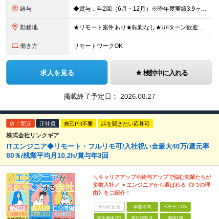
給与
◆賞与：年2回（6月・12月）※昨年度実績3.9ヶ月分 ◆昇給：年1回（4月） 【初年度の想定年収】 400万円～599万円 月給25万円～37万円 ※これまでの経験やスキル、前職の給与などを充分
勤務地
★リモート案件あり★転勤なし★U/Iターン歓迎 愛知県内（名古屋市、三河地区など）を中心としたプロジェクト先での勤務となります。 ※ご自宅からの距離やご希望を最大限に考慮し、アサイン先を決定します。
働き方
リモートワークOK
求人を見る
検討中に入れる
掲載終了予定日：
2026.08.27
終了間近
正社員
自己PR不要
話を聞きたい応募可
株式会社リンクギア
ITエンジニア◆リモート・フルリモ可/入社祝い金最大40万/還元率
80％/残業平均月10.2h/賞与年3回
＼キャリアアップや給与アップで悩む先輩たちが
多数入社／ ▼エンジニアから選ばれる《3つの理
由》をご紹介！
未経験歓迎
学歴不問
ベテランOK
完全週休2日
賞与複数月
面接1回