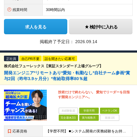
残業時間
30時間以内
求人を見る
検討中に入れる
掲載終了予定日：
2026.09.14
正社員
自己PR不要
話を聞きたい応募可
株式会社フューレックス【東証スタンダード上場グループ】
開発エンジニア*リモートあり*愛知・転勤なし*自社チーム参画*賞
与2回（昨年3.9ヶ月分）*有給取得率80％超
技術だけで終わらない。 愛知でリーダーを目指
す開発エンジニアへ。
未経験歓迎
学歴不問
ベテランOK
完全週休2日
賞与複数月
面接1回
応募資格
【学歴不問】 ■システム開発の実務経験をお持ちの方 （Java、C#、Python、C++、JavaScript等／担当工程不問） ※開発・テスト経験のみの方も歓迎 ※Web・業務系・組込みなど領域は