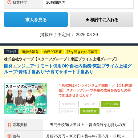
残業時間
20時間以内
求人を見る
検討中に入れる
掲載終了予定日：
2026.08.20
正社員
面接情報有
自己PR不要
話を聞きたい応募可
株式会社ウィーブ【スターツグループ｜東証プライム上場グループ】
開発エンジニア*リモート併用OK*自社内勤務*東証プライム上場グ
ループ*資格手当あり*子育てサポート手当あり
＼8月29日オンラインフェア開催！／【自社内開
発】 スターツグループ事業の成長をあなたの手
で加速させませんか？
未経験歓迎
学歴不問
ベテランOK
完全週休2日
賞与複数月
面接1回
応募資格
・専門学校/短大卒以上 ・普通免許をお持ちの方 ・社内SEの経験がある方
給与
月給25万円～30万円＋賞与年2回(6月・12月)＋各種手当 ※あなたの経験・年齢・能力などを総合的に考慮の上、当社規定により優遇いたします。 ※残業代は別途全額支給いたします。 ※試用期間はありま