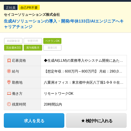
正社員
自己PR不要
セイコーソリューションズ株式会社
生成AIソリューションの導入・開発/年休133日/AIエンジニアへキ
ャリアチェンジ
未経験歓迎
学歴不問
ベテランOK
完全週休2日
賞与複数月
面接1回
応募資格
◆生成AI(LLM)の業務導入やシステム開発にあたりプロンプト開発のご経験 ◆顧客折衝・コミュニケーション能力 ◆高専卒以上の方
給与
【想定年収：600万円～800万円】 月給：280,000円～430,000円 ◇賞与実績年2回 ◇決算賞与あり ※試用期間3ヶ月（期間中の差異なし） ※残業代全額支給
勤務地
八重洲オフィス：東京都中央区八丁堀1-9-9 ※在宅と出社をかけ合わせたハイブリッド勤務 ※就業場所変更の範囲:当社の定めるところ
働き方
リモートワークOK
残業時間
20時間以内
求人を見る
検討中に入れる