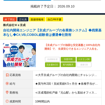
掲載終了予定日：
2026.09.10
終了間近
正社員
面接情報有
自己PR不要
株式会社Ｗｅ京成
自社内開発エンジニア【京成グループの各業務システム】◆残業基
本なし◆C#,VB,COBOL経験者は優遇◆社割有
【京成グループの強固な安定基盤と100%自社内
開発】で、 生涯安心できるエンジニア人生を。
未経験歓迎
学歴不問
ベテランOK
完全週休2日
賞与複数月
面接1回
応募資格
≪大手京成グループの自社内開発にチャレンジ≫ ◆学歴不問 ◆何らかの開発経験をお持ちの方 ┗C#,VB,COBOL経験者は優遇 ◎経験年数や業界、フェーズは問いません！ ◎微経験の方も大歓迎！
給与
★賞与年2回！支給実績4.5ヶ月分 ★各種手当が充実 ■家族手当 ・配偶者：月5000円 ・子ども1人につき：月1000円 ■資格手当 ・基本情報技術者資格取得者：月5000円 ・応用情報技術者：月1
勤務地
≪京成電鉄松戸線『元山駅』から直結オフィス≫ ■元山事業所 千葉県松戸市五香南1-5-1元山駅ビル2階 ■本社 東京都墨田区八広１-11-5 ※(変更の範囲）会社の定める場所
残業時間
10時間以内