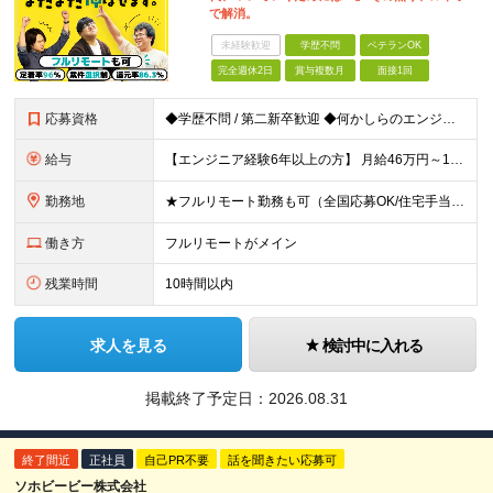
で解消。
未経験歓迎
学歴不問
ベテランOK
完全週休2日
賞与複数月
面接1回
応募資格
◆学歴不問 / 第二新卒歓迎 ◆何かしらのエンジニア経験をお持ちの方 （言語・期間・フェーズ不問） 経験浅めの方も遠慮なくご応募ください！ ■入社前Q＆A ────── ◎実力に見合った報酬が手に
給与
【エンジニア経験6年以上の方】 月給46万円～100万円（固定残業代含む） ※上記月給には月30時間分の固定残業代（月8万7,400円～月19万円）を含む。超過分は全額支給。 【エンジニア経験4年以
勤務地
★フルリモート勤務も可（全国応募OK/住宅手当を支給します） ※案件によって常駐が必要になる場合があります。 ※希望がない限り、転勤はありません ※U・Iターン歓迎 ★ルトラの社員は全国各地で活躍中
働き方
フルリモートがメイン
残業時間
10時間以内
求人を見る
検討中に入れる
掲載終了予定日：
2026.08.31
終了間近
正社員
自己PR不要
話を聞きたい応募可
ソホビービー株式会社