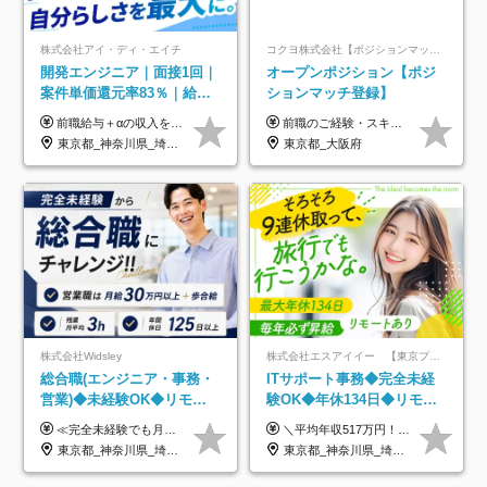
株式会社アイ・ディ・エイチ
コクヨ株式会社【ポジションマッチ登録】
開発エンジニア｜面接1回｜
オープンポジション【ポジ
案件単価還元率83％｜給与
ションマッチ登録】
UP保証｜年休140日｜在宅
前職給与＋αの収入を保証 月給42万円～120万円＋各種手当＋賞与 給与基準が明確かつ高還元です。 一人ひとりが安定した環境のもと、長く活躍できる職場を目指しています。 ※平均年収650万円 ・還元率83％ ・各種手当について 職能手当／職務手当／資格手当／営業手当 など ※前職での経験・能力、給与などを考慮の上、当社規定により優遇いたします ※試用期間あり（3ヶ月／期間中の条件に変動はありません） ※上記金額には固定残業代（78,948円～225,564円/月30時間分）を含みます 超過分は別途全額支給いたします ・年収UPを保証 過去には転職時に〈年収200万円UP〉したエンジニアも在籍しています。入社時だけでなく、入社後も安心の給与水準で働ける環境です。キャリアや技術力が正当に評価されていないと感じていたら、一度面接でお話ししましょう！ 当社では管理職の人数は最低限にし、無駄な管理をしません。その費用削減分を社員の給与に還元しています！
前職のご経験・スキル等を考慮して決定します。
利用率9割｜独立支援・副業
東京都_神奈川県_埼玉県_千葉県_大阪府_愛知県_北海道_青森県_岩手県_宮城県_秋田県_山形県_福島県_茨城県_栃木県_群馬県_新潟県_山梨県_長野県_富山県_石川県_福井県_静岡県_岐阜県_三重県_兵庫県_京都府_滋賀県_奈良県_和歌山県_広島県_岡山県_鳥取県_島根県_山口県_徳島県_香川県_愛媛県_高知県_福岡県_熊本県_佐賀県_長崎県_大分県_宮崎県_鹿児島県_沖縄県
東京都_大阪府
制度
株式会社Widsley
株式会社エスアイイー 【東京プロマーケット上場】
総合職(エンジニア・事務・
ITサポート事務◆完全未経
営業)◆未経験OK◆リモー
験OK◆年休134日◆リモー
トあり◆残業月3h◆服装髪
トOK◆残業月7h以下◆賞与
≪完全未経験でも月給40万円以上も可能です！≫ -------------- 【1】ITエンジニア 月給26万円～50万円＋プロジェクト手当＋資格手当 【2】IT事務、営業事務 月給26万円～50万円＋プロジェクト手当＋資格手当 ≪【1】【2】共通≫ ★上記給与には固定残業代20時間分(月3万719円～)を含みます。残業が超過した場合は、追加支給します(残業は月平均3時間とほぼ発生しません。残業がなくても、固定残業代は支給されます) ★試用期間6ヵ月あり（期間中は月給23万1000円～。固定残業代20時間分3万719円～を含む／超過分は別途支給） -------------- 【3】SES営業、SaaS営業 月給30万円以上＋インセンティブ＋各種手当 ★上記給与には固定残業代45時間分(月7万6967円～)を含みます。残業が超過した場合は、追加支給します(残業は月平均3時間とほぼ発生しません。残業がなくても、固定残業代は支給されます) ★試用期間6ヵ月あり(期間中も給与や福利厚生は同じです)
＼平均年収517万円！入社5年目まで毎年必ず昇給／ ■賞与年3回 ■年収800万円以上も可 ■入社3年以上の平均年収469.2万円 月給23万2000円以上＋賞与年3回＋各種手当 ☆入社5年目まで最大1万5000円の定期昇給を確約 ┃各種手当充実 ・規定の資格を取得すれば、2000円～5万円を毎月支給（2万4000円～60万円／年） ・研修中に取得した取得率95％の資格でも研修後の給料UP ※月給は年齢・経験・能力を考慮して、優遇いたします ※上記月給金額は固定残業代（20時間/3万1300円円以上）を含み、超過分は別途支給いたします ※試用期間（6ヶ月）は月給に変動はありますが、その他待遇に差異はありません ├入社後1ヶ月～3ヶ月間は、月給20万1900円となります └上記金額は固定残業代（10時間／1万6000円）を含み、超過分は別途支給いたします
型自由
年3回◆5年目まで必ず昇給
東京都_神奈川県_埼玉県_千葉県_大阪府_愛知県_北海道_青森県_岩手県_宮城県_秋田県_山形県_福島県_茨城県_栃木県_群馬県_新潟県_山梨県_長野県_富山県_石川県_福井県_静岡県_岐阜県_三重県_兵庫県_京都府_滋賀県_奈良県_和歌山県_広島県_岡山県_鳥取県_島根県_山口県_徳島県_香川県_愛媛県_高知県_福岡県_熊本県_佐賀県_長崎県_大分県_宮崎県_鹿児島県_沖縄県
東京都_神奈川県_埼玉県_千葉県_大阪府_愛知県_北海道_青森県_岩手県_宮城県_秋田県_山形県_福島県_茨城県_栃木県_群馬県_新潟県_山梨県_長野県_富山県_石川県_福井県_静岡県_岐阜県_三重県_兵庫県_京都府_滋賀県_奈良県_和歌山県_広島県_岡山県_鳥取県_島根県_山口県_徳島県_香川県_愛媛県_高知県_福岡県_熊本県_佐賀県_長崎県_大分県_宮崎県_鹿児島県_沖縄県