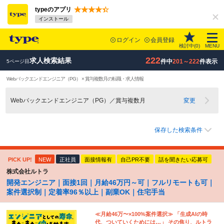
typeのアプリ
インストール
ログイン
会員登録
検討中(
0
)
MENU
222
求人検索結果
件中
201～222
件表示
5ページ目
Webバックエンドエンジニア（PG） × 賞与複数月の転職・求人情報
Webバックエンドエンジニア（PG）／賞与複数月
変更
保存した検索条件
PICK UP!
NEW
正社員
面接情報有
自己PR不要
話を聞きたい応募可
株式会社ルトラ
開発エンジニア｜面接1回｜月給46万円～可｜フルリモートも可｜
案件選択制｜定着率96％以上｜副業OK｜住宅手当
≪月給46万〜×100%案件選択≫ 「生成AIの時
代、ついていくためには…」 その焦り、ルトラ