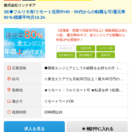
株式会社リンクギア
SE◆フルリモ有/リモート活用中/40・50代からの転職も可/還元率
80％/残業平均月10.2h
《北海道・宮城で月給30万以上》前給保証は当た
り前。 還元率80％で、全エンジニアが前職から
年収UPを実現中！
未経験歓迎
学歴不問
ベテランOK
完全週休2日
賞与複数月
面接1回
応募資格
◆開発エンジニアとしての経験をお持ちの方（目安：5年） ◆学歴不問 ★1,000件以上案件からスキルや希望に沿ったプロジェクト先にアサインします ★会社都合でのアサインは一切ないのでご安心ください
給与
☆東北エリアでも月給30万以上！最大40万円の入社祝い金あり！ 月給30万円以上＋賞与年3回＋各種手当 《最大40万円の入社祝い金あり》 ①試用期間終了後に20万円 ②入社1年後に20万円 合計最大
勤務地
★リモート・フルリモート可 ★転居を伴う転勤なし／U・Iターン歓迎 ◆宮城県・北海道内の各プロジェクト先 ＜本社＞ 宮城県仙台市青葉区一番町2-6-1 シティハウス一番中央2F ＜札幌オフィス＞
働き方
リモートワークOK
残業時間
20時間以内
求人を見る
検討中に入れる