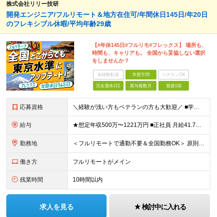
株式会社リリー技研
開発エンジニア/フルリモート＆地方在住可/年間休日145日/年20日
のフレキシブル休暇/平均年齢29歳
【#年休145日#フルリモ#フレックス】 場所も、
時間も、キャリアも。 全国から妥協しない選択
をしませんか？
未経験歓迎
学歴不問
ベテランOK
完全週休2日
賞与複数月
面接1回
応募資格
＼経験が浅い方もベテランの方も大歓迎／ ■学歴不問 ■業務未経験OK（プログラミング経験必須） ☆独学でITについて学んだ方や趣味でプログラミングをしている方歓迎！ ☆なにかしらの開発経験1～3年以上
給与
★想定年収500万〜1221万円 ■正社員 月給41.7万〜101.7万円 ★想定年収375万〜977万円 ■契約社員 月給31.3万〜81.4万円 ※給与は経験・スキルを考慮の上、決定します。
勤務地
＜フルリモートで通勤不要＆全国勤務OK＞ 原則フルリモート勤務となりますので、全国からのご応募をお待ちしています。 (変更の範囲)上記を除く当社関連勤務地
働き方
フルリモートがメイン
残業時間
10時間以内
求人を見る
検討中に入れる