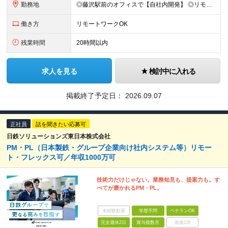
勤務地
◎藤沢駅前のオフィスで【自社内開発】 ◎リモートワークOK ◎茅ヶ崎、鎌倉、逗子、平塚、辻堂などから電車で通いやすい 神奈川県藤沢市藤沢89-1 メイキビル4F ＼都内や横浜・川崎市に住むより、家
働き方
リモートワークOK
残業時間
20時間以内
求人を見る
検討中に入れる
掲載終了予定日：
2026.09.07
正社員
話を聞きたい応募可
日鉄ソリューションズ東日本株式会社
PM・PL（日本製鉄・グループ企業向け社内システム等）リモー
ト・フレックス可／年収1000万可
技術力だけじゃない。業務知見も、提案力も。す
べてが磨かれるPM・PL。
未経験歓迎
学歴不問
ベテランOK
完全週休2日
賞与複数月
面接1回