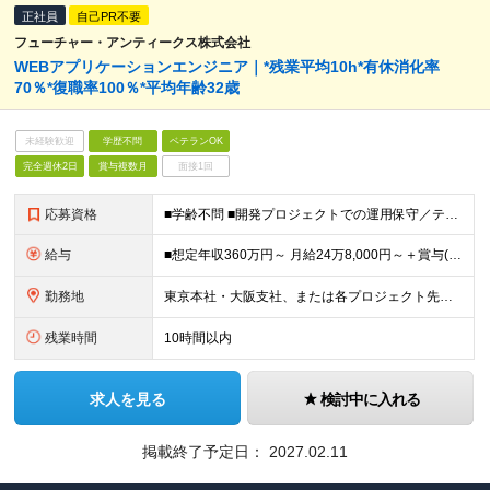
正社員
自己PR不要
フューチャー・アンティークス株式会社
WEBアプリケーションエンジニア｜*残業平均10h*有休消化率
70％*復職率100％*平均年齢32歳
未経験歓迎
学歴不問
ベテランOK
完全週休2日
賞与複数月
面接1回
応募資格
■学齢不問 ■開発プロジェクトでの運用保守／テスト1年以上 【外国籍の方へ】 ※上記に加え、以下3点が必須となります。 ・製造経験2年以上 ・日本語能力試験（JLPT）N1の取得 ・日本国内の企業で
給与
■想定年収360万円～ 月給24万8,000円～＋賞与(2回) ※試用期間6カ月間中の雇用形態に差異はございません。 ※固定残業代（21時間分/3万4,800円～）を含みます。超過分は別途支給いたし
勤務地
東京本社・大阪支社、または各プロジェクト先（1都3県、大阪府内）にて勤務となります。 ※勤務地は希望を考慮します。 ※転居を伴う転勤はありません。 ■東京勤務 東京本社または東京都・千葉県・埼玉県・
残業時間
10時間以内
求人を見る
検討中に入れる
掲載終了予定日：
2027.02.11