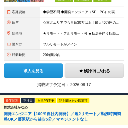
応募資格
◆学歴不問 ◆開発エンジニア（SE・PG）の実務経験をお持ちの方（年数・言語不問） ＼＼★経験の浅い方も安心★／／ ◎仙台市内で提携している会社の方で外部講習を受けることも可能です。 無理ない範囲で
給与
☆東北エリアでも月給30万以上！最大40万円の入社祝い金あり！ 月給30万円以上＋賞与年3回＋各種手当 《最大40万円の入社祝い金あり》 ①試用期間終了後に20万円 ②入社1年後に20万円 合計最大
勤務地
★リモート・フルリモート可 ★転居を伴う転勤なし／U・Iターン歓迎 ◆宮城県・北海道内の各プロジェクト先 ＜本社＞ 宮城県仙台市青葉区一番町2-6-1 シティハウス一番中央2F ＜札幌オフィス＞
働き方
フルリモートがメイン
残業時間
20時間以内
求人を見る
検討中に入れる
掲載終了予定日：
2026.08.17
終了間近
正社員
自己PR不要
話を聞きたい応募可
株式会社かなめ
開発エンジニア【100％自社内開発】／週2リモート／勤務時間調
整OK／藤沢駅から徒歩5分／マネジメントなし