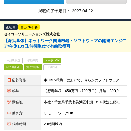
掲載終了予定日：
2027.04.22
正社員
自己PR不要
セイコーソリューションズ株式会社
【海浜幕張】ネットワーク関連機器・ソフトウェアの開発エンジニ
ア/年休133日/時間単位で有給取得可
未経験歓迎
学歴不問
ベテランOK
完全週休2日
賞与複数月
面接1回
応募資格
◆Linux環境下において、何らかのソフトウェア開発経験がある方（組み込み・業務システム等） ◆高専卒以上の方
給与
【想定年収：450万円～700万円】 月給：300,000円～400,000円 ◇賞与実績年2回 ◇決算賞与あり ※試用期間3ヶ月（期間中の差異なし） ※残業代全額支給
勤務地
本社：千葉県千葉市美浜区中瀬1-8 ※状況に応じて週2～3日の在宅勤務可 ※就業場所変更の範囲:当社の定めるところ
働き方
リモートワークOK
残業時間
20時間以内