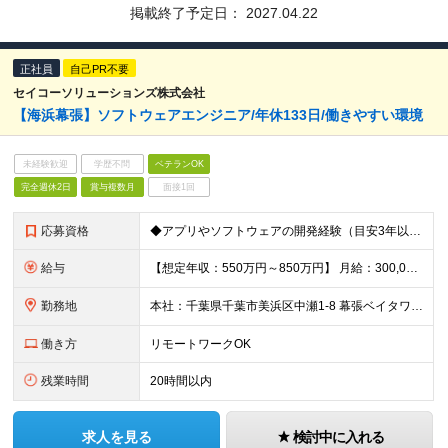
掲載終了予定日：
2027.04.22
正社員
自己PR不要
セイコーソリューションズ株式会社
【海浜幕張】ソフトウェアエンジニア/年休133日/働きやすい環境
未経験歓迎
学歴不問
ベテランOK
完全週休2日
賞与複数月
面接1回
応募資格
◆アプリやソフトウェアの開発経験（目安3年以上） ◆高専卒以上の方 ※WEB/オープン系・モバイル系・組み込み製品などの開発経験者は親和性が高いです！
給与
【想定年収：550万円～850万円】 月給：300,000円～500,000円 ◇賞与実績年2回 ◇決算賞与あり ※試用期間3ヶ月（期間中の差異なし） ※残業代全額支給
勤務地
本社：千葉県千葉市美浜区中瀬1-8 幕張ベイタワー ※状況に応じて週2～3日の在宅勤務可 ※就業場所変更の範囲:当社の定めるところ
働き方
リモートワークOK
残業時間
20時間以内
求人を見る
検討中に入れる