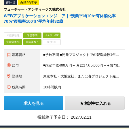
正社員
自己PR不要
フューチャー・アンティークス株式会社
WEBアプリケーションエンジニア｜*残業平均10h*有休消化率
70％*復職率100％*平均年齢32歳
未経験歓迎
学歴不問
ベテランOK
完全週休2日
賞与複数月
面接1回
応募資格
■学齢不問 ■開発プロジェクトでの製造経験1年以上 【外国籍の方へ】 ※上記に加え、以下3点が必須となります。 ・製造経験2年以上 ・日本語能力試験（JLPT）N1の取得 ・日本国内の企業でのエンジ
給与
■想定年収400万円～ 月給27万5,000円～＋賞与(2回) ※試用期間6カ月間中の雇用形態に差異はございません。 ※固定残業代（21時間分/3万8,600円～）を含みます。超過分は別途支給いたし
勤務地
東京本社・大阪支社、または各プロジェクト先（1都3県、大阪府内）にて勤務となります。 ※勤務地は希望を考慮します。 ※転居を伴う転勤はありません。 ■東京勤務 東京本社または東京都・千葉県・埼玉県・
残業時間
10時間以内
求人を見る
検討中に入れる
掲載終了予定日：
2027.02.11