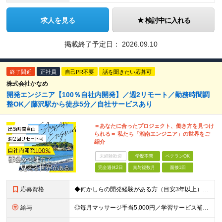
求人を見る
検討中に入れる
掲載終了予定日：
2026.09.10
終了間近
正社員
自己PR不要
話を聞きたい応募可
株式会社かなめ
開発エンジニア【100％自社内開発】／週2リモート／勤務時間調
整OK／藤沢駅から徒歩5分／自社サービスあり
＝あなたに合ったプロジェクト、働き方を見つけ
られる＝ 私たち「湘南エンジニア」の世界をご
紹介
未経験歓迎
学歴不問
ベテランOK
完全週休2日
賞与複数月
面接1回
応募資格
◆何かしらの開発経験がある方（目安3年以上） └一人称で開発を進めた経験があればOK！ 特に言語の縛り等はございません。 ◆学歴不問 ＼こんな方であれば入社後すぐに活躍できます／ ・PHPを活用し
給与
◎毎月マッサージ手当5,000円／学習サービス補助制度あり ■年俸420万円～518万円 （14分割／毎月の給与に加えて、賞与として年2回支給します） ┗月給換算：30万円～37万円 ＼あなたの