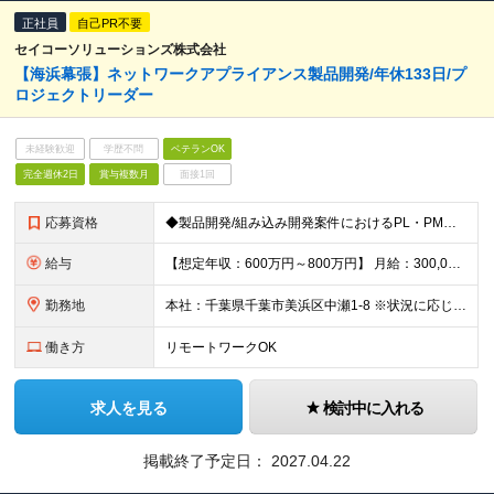
正社員
自己PR不要
セイコーソリューションズ株式会社
【海浜幕張】ネットワークアプライアンス製品開発/年休133日/プ
ロジェクトリーダー
未経験歓迎
学歴不問
ベテランOK
完全週休2日
賞与複数月
面接1回
応募資格
◆製品開発/組み込み開発案件におけるPL・PMのご経験 ◆高専卒以上の方
給与
【想定年収：600万円～800万円】 月給：300,000円～470,000円 ◇賞与実績年2回 ◇決算賞与あり ※試用期間3ヶ月（期間中の差異なし） ※残業代全額支給
勤務地
本社：千葉県千葉市美浜区中瀬1-8 ※状況に応じて週2～3日の在宅勤務可 ※就業場所変更の範囲:当社の定めるところ
働き方
リモートワークOK
求人を見る
検討中に入れる
掲載終了予定日：
2027.04.22