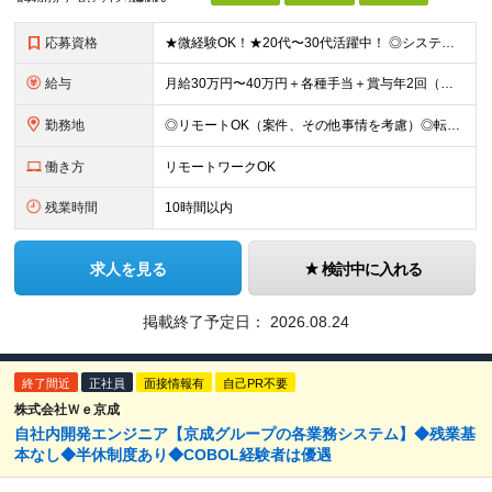
応募資格
★微経験OK！★20代〜30代活躍中！ ◎システム開発の実務経験をお持ちの方 ┗言語や担当フェーズは不問です！ ◎学歴不問 ★こんな方にピッタリ！ ・チームでコミュニケーションを取りながら働ける方
給与
月給30万円〜40万円＋各種手当＋賞与年2回（最大4ヶ月分） ※経験・スキル・前職給与などを考慮し決定します ※上記金額には固定残業代（57,000円～/30時間分）を含みます。超過分は別途全額支給い
勤務地
◎リモートOK（案件、その他事情を考慮）◎転勤なし◎月に一度帰社日あり！ 首都圏内の各プロジェクト先での勤務となります。（通勤時間を考慮し、配属いたします） 【神奈川本社】神奈川県相模原市中央区鹿沼
働き方
リモートワークOK
残業時間
10時間以内
求人を見る
検討中に入れる
掲載終了予定日：
2026.08.24
終了間近
正社員
面接情報有
自己PR不要
株式会社Ｗｅ京成
自社内開発エンジニア【京成グループの各業務システム】◆残業基
本なし◆半休制度あり◆COBOL経験者は優遇