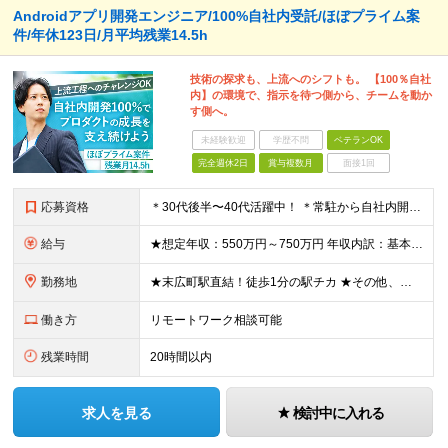
Androidアプリ開発エンジニア/100%自社内受託/ほぼプライム案
件/年休123日/月平均残業14.5h
技術の探求も、上流へのシフトも。 【100％自社
内】の環境で、指示を待つ側から、チームを動か
す側へ。
未経験歓迎
学歴不問
ベテランOK
完全週休2日
賞与複数月
面接1回
応募資格
＊30代後半〜40代活躍中！ ＊常駐から自社内開発へ移行したい方大歓迎 ◆Javaでの開発実務2年以上 ◆大卒以上 ★求める人物像： ・客先常駐を卒業し、自社で腰を据えて働きたい方 ・要件定義や設
給与
★想定年収：550万円～750万円 年収内訳：基本12ヶ月＋賞与2回（計3ヶ月分）※初年度以外 ◆月給366,667円～500,000円 ※個人の経験やスキルを考慮し、金額を決定します。 ※基本給：
勤務地
★末広町駅直結！徒歩1分の駅チカ ★その他、秋葉原、仲御徒町、上野御徒町、湯島駅より徒歩圏内 ◆本社 東京都千代田区外神田3-16-8 秋葉原三和東洋ビル3階 ※変更の範囲：上記を除く当社関連勤務
働き方
リモートワーク相談可能
残業時間
20時間以内
求人を見る
検討中に入れる