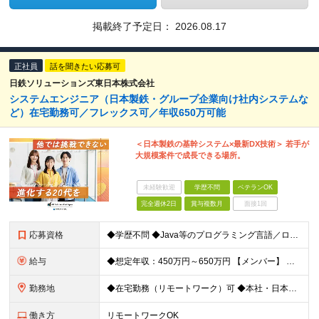
掲載終了予定日：
2026.08.17
正社員
話を聞きたい応募可
日鉄ソリューションズ東日本株式会社
システムエンジニア（日本製鉄・グループ企業向け社内システムな
ど）在宅勤務可／フレックス可／年収650万可能
＜日本製鉄の基幹システム×最新DX技術＞ 若手が
大規模案件で成長できる場所。
未経験歓迎
学歴不問
ベテランOK
完全週休2日
賞与複数月
面接1回
応募資格
◆学歴不問 ◆Java等のプログラミング言語／ローコード開発プラットフォームを用いたシステム開発（設計・プログラミングなど）のご経験をお持ちの方 ※ゆくゆくはPL・PMへとステップアップしていただけ
給与
◆想定年収：450万円～650万円 【メンバー】 ◆月給25万1,110円～35万3,000円＋賞与年2回＋各種手当 ┗想定年収450万円～650万円 ※残業代は全額支給します ※経験・スキルを考慮
勤務地
◆在宅勤務（リモートワーク）可 ◆本社・日本製鉄本社及びグループ会社内の23区内各拠点などでの勤務になります 【本社】 東京都中央区新川2-27-1 東京住友ツインビル東館23階 ※変更の範囲：会
働き方
リモートワークOK