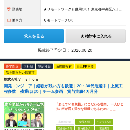
勤務地
★リモートワークも併用OK！ 東京都中央区八丁堀1-2-8八重洲通りフィルテラス7階 基本自社内での勤務になります。 ※(変更の範囲)上記を除く当社関連勤務地
働き方
リモートワークOK
求人を見る
検討中に入れる
掲載終了予定日：
2026.08.20
終了間近
正社員
契約社員
面接情報有
自己PR不要
話を聞きたい応募可
株式会社Ｖｉｓｉｏｎ
開発エンジニア｜経験が浅い方も歓迎｜20・30代活躍中｜上流工
程多数｜残業ほぼ0｜チーム参画｜賞与実績4カ月分
「あえて50名規模」にこだわる理由。 一人ひと
りの声が届く温かな組織であるために＿＿
未経験歓迎
学歴不問
ベテランOK
完全週休2日
賞与複数月
面接1回