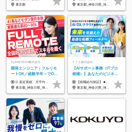
定着率100%
東京都
東京都_神奈川県_埼玉県_千葉県_大阪府_愛知県_北海道_青森県_岩手県_宮城県_秋田県_山形県_福島県_茨城県_栃木県_群馬県_新潟県_山梨県_長野県_富山県_石川県_福井県_静岡県_岐阜県_三重県_兵庫県_京都府_滋賀県_奈良県_和歌山県_広島県_岡山県_鳥取県_島根県_山口県_徳島県_香川県_愛媛県_高知県_福岡県_熊本県_佐賀県_長崎県_大分県_宮崎県_鹿児島県_沖縄県
FLARETECH株式会社
ＦＴＣ株式会社
開発エンジニア｜フルリモ
【AIサポート事務（ITプロ
ートOK／経験半年～でOK
候補）】あなたのビジネス
／実質還元率80～90%／前
経験をAI業界で活かす◆IT
☑︎ 直近実績、月平均17,000円の昇給 ☑︎ 前職給与100%保証 ☑︎ 実質還元率80～90% ☑︎ 待機時も給与は満額支給 月給35万円～70万円＋交通費など各種手当 ※想定年収：4,200,000円～10,560,000円 ※経験・能力等を考慮の上で決定します。 ※上記金額には、みなし残業手当（50時間分・104,000円～212,000円）を含みます。超過分は別途追加支給します。 ┗残業時間は月平均10時間、多い時でも20時間程度と安定しております ★単価連動型の給与体系ではないため、万が一待機になってもその間の給与は満額支給しています。 ＜1年間の昇給事例をご紹介！＞ ・20代/フロントエンドエンジニア：月給274,000円→月給362,000円（＋88,000円/月） ・20代/iOSエンジニア：月給237,000円→月給287,000円（＋50,000円/月） ・20代/Androidエンジニア：月給316,000円→月給374,000円（＋58,000円/月） ・30代/Javaエンジニア（上流）：月給340,000円→月給418,000円（＋78,000円/月） ・30代/PMO：月給340,000円→月給418,000円（＋78,000円/月）
【前職給与保証】 ■未経験者： 月給30万円～35万円 ■ローキャリア（経験目安1年程度）： 月給35万円～40万円 ■経験者（経験目安3年以上）： 月給40万円～60万円 ■即戦力（経験目安5年以上）： 月給45万円～80万円 ※上記金額には固定残業代30時間分 【未経験者5万5000円～7万3000円、 ローキャリア6万4000円～7万3000円、 経験者5万8000円～10万9000円、 即戦力8万2000円～14万5000円】を含みます。 ※30時間を超える場合は追加で全額支給します。 ※経験・能力・前職給与などを総合的に評価したうえでご納得いただけるよう個別決定。 未経験者の場合、前職給与とポテンシャルを査定のうえ決定いたします。 ※日本国内でのIT業界経験、または同等の実務経験と能力に応じて決定します。 ※前職給与は日本円かつ、日本国内での実績に基づき評価します。 【納得の評価システム】 ★クォーター毎に査定する評価制度導入！ 明確な評価基準で翌年度年収を上げましょう！ ★評価対象期間に在籍中のほとんどの社員が昇給し 年収アップを実現しています！ ★様々なインセンティブ制度を用意し多角的に正当評価しています！ ※試用期間6カ月（期間中の待遇等に差異なし）
給保証／AI系など最先端案
未経験OK◆目指せるコンサ
東京都_神奈川県_埼玉県_千葉県_大阪府_愛知県_北海道_青森県_岩手県_宮城県_秋田県_山形県_福島県_茨城県_栃木県_群馬県_新潟県_山梨県_長野県_富山県_石川県_福井県_静岡県_岐阜県_三重県_兵庫県_京都府_滋賀県_奈良県_和歌山県_広島県_岡山県_鳥取県_島根県_山口県_徳島県_香川県_愛媛県_高知県_福岡県_熊本県_佐賀県_長崎県_大分県_宮崎県_鹿児島県_沖縄県
東京都_神奈川県_埼玉県_千葉県
件多数
ル