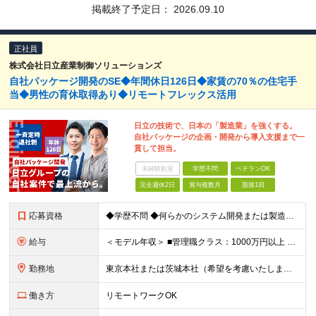
掲載終了予定日：
2026.09.10
正社員
株式会社日立産業制御ソリューションズ
自社パッケージ開発のSE◆年間休日126日◆家賃の70％の住宅手
当◆男性の育休取得あり◆リモートフレックス活用
日立の技術で、日本の「製造業」を強くする。
自社パッケージの企画・開発から導入支援まで一
貫して担当。
未経験歓迎
学歴不問
ベテランOK
完全週休2日
賞与複数月
面接1回
応募資格
◆学歴不問 ◆何らかのシステム開発または製造関連の実務経験をお持ちの方 ≪以下のいずれかの経験・スキルを歓迎します≫ Java、C#、C++、Cなどの言語を用いた開発経験 製造分野（生産管理・生産技
給与
＜モデル年収＞ ■管理職クラス：1000万円以上 ■主任クラス：550万円以上 ■担当者クラス：430万円以上 月給25万円～＋賞与（年2回）＋各種手当 ※経験・能力などを考慮のうえ、当社規定により
勤務地
東京本社または茨城本社（希望を考慮いたします） ※プロジェクトにより、全国各地の工場・製造現場への出張が発生する場合があります。 東京本社：東京都台東区秋葉原6-1（秋葉原大栄ビル） 茨城本社：茨城
働き方
リモートワークOK