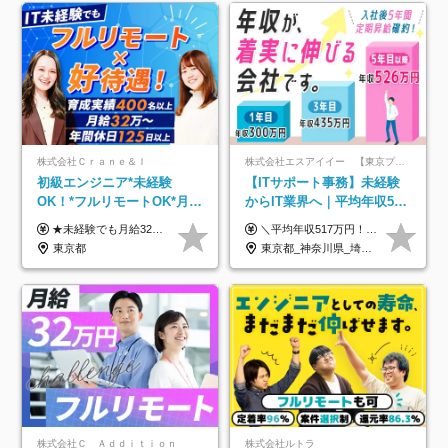
株式会社Ｃｒａｎｅ＆Ｉ
株式会社エスアイイー 【東京プロマーケット上場】
初級エンジニア*未経験
【ITサポート事務】未経験
OK！*フルリモートOK*月給
からIT業界へ｜平均年収517
32万～*残業月9.8h*1ヶ月の
万円｜ホワイト企業認定｜
★未経験でも月給32万円スタート★ 月収32万円～35万円＋各種手当（資格手当だけで毎月15万の上乗せ実績あり！） ★資格手当豊富！1資格につき最大3万円支給 ★功績手当の導入で、毎月のお給与に上乗せで最大10万円支給している社員も！ ★1回の昇級で年収数十万UPも可 ★ゆくゆくは年収1000万以上も目指せる 年俸384万円～1,162万8,000円（12分割） ※経験・スキルを考慮の上決定します ※上記金額には固定残業代（月30h分・60,800円～66,500円）を含みます ※超過分は別途全額支給します ※試用期間2ヶ月間あり（その他待遇に差異はありません）
＼平均年収517万円！入社5年目まで毎年必ず昇給／ ■賞与年3回 ■年収800万円以上も可 ■入社3年以上の平均年収469.2万円 月給23万2000円以上＋賞与年3回＋各種手当 ☆入社5年目まで最大1万5000円の定期昇給を確約 ┃各種手当充実 ・規定の資格を取得すれば、2000円～5万円を毎月支給（2万4000円～60万円／年） ・研修中に取得した取得率95％の資格でも研修後の給料UP ※月給は年齢・経験・能力を考慮して、優遇いたします ※上記月給金額は固定残業代（20時間/3万1300円円以上）を含み、超過分は別途支給いたします ※試用期間（6ヶ月）は月給に変動はありますが、その他待遇に差異はありません ├入社後1ヶ月～3ヶ月間は、月給20万1900円となります └上記金額は固定残業代（10時間／1万6000円）を含み、超過分は別途支給いたします
研修*資格取得率100％
年休134日｜リモートOK
東京都
東京都_神奈川県_埼玉県_千葉県_大阪府_愛知県_北海道_青森県_岩手県_宮城県_秋田県_山形県_福島県_茨城県_栃木県_群馬県_新潟県_山梨県_長野県_富山県_石川県_福井県_静岡県_岐阜県_三重県_兵庫県_京都府_滋賀県_奈良県_和歌山県_広島県_岡山県_鳥取県_島根県_山口県_徳島県_香川県_愛媛県_高知県_福岡県_熊本県_佐賀県_長崎県_大分県_宮崎県_鹿児島県_沖縄県
株式会社Ｃ Ａｄｄｉｔｉｏｎ
株式会社ルトラ