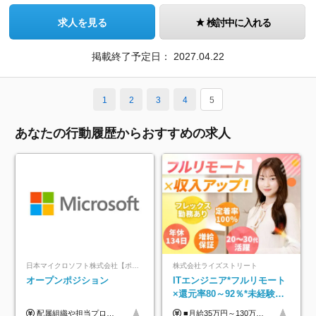
求人を見る
検討中に入れる
掲載終了予定日：
2027.04.22
1
2
3
4
5
あなたの行動履歴からおすすめの求人
日本マイクロソフト株式会社【ポジションマッチ登録】
株式会社ライズストリート
オープンポジション
ITエンジニア*フルリモート
×還元率80～92％*未経験歓
迎*年休134日*月給35万～*
配属組織や担当プロジェクトにより異なります。 ▼参考情報 ----------------------- 年俸650万～（1/12を月々支給） ※経験、能力を考慮の上、当社規定により優遇いたします。 ※時間外、休日出勤、深夜手当に対する賃金も基本年俸に含みます。
■月給35万円～130万円＋賞与年2回＋各種手当 ※システムエンジニアの経験をお持ちの方は月給41万円以上＋賞与年2回（108万円～）＋手当 ■単価（年収）アップのチャンスは最大年12回 ※残業代は1分単位で100％全額支給。サービス残業などは一切ありません ※試用期間6ヵ月（試用期間中の待遇・給与に差はありません）