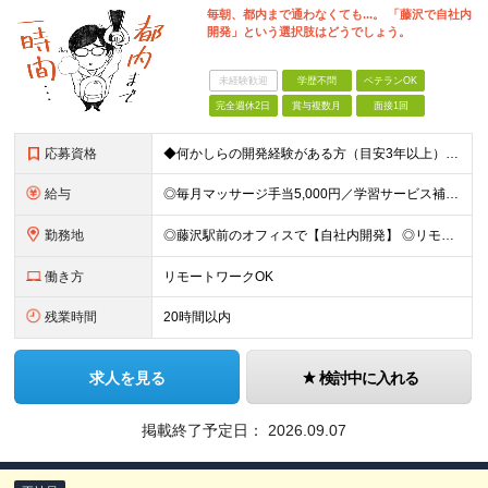
毎朝、都内まで通わなくても...。 「藤沢で自社内
開発」という選択肢はどうでしょう。
未経験歓迎
学歴不問
ベテランOK
完全週休2日
賞与複数月
面接1回
応募資格
◆何かしらの開発経験がある方（目安3年以上） └一人称で開発を進めた経験があればOK！ 特に言語の縛り等はございません。 ◆学歴不問 ＼こんな方であれば入社後すぐに活躍できます／ ・PHPを活用し
給与
◎毎月マッサージ手当5,000円／学習サービス補助制度あり ■年俸420万円～518万円 （14分割／毎月の給与に加えて、賞与として年2回支給します） ┗月給換算：30万円～37万円 ＼あなたの
勤務地
◎藤沢駅前のオフィスで【自社内開発】 ◎リモートワークOK ◎茅ヶ崎、鎌倉、逗子、平塚、辻堂などから電車で通いやすい 神奈川県藤沢市藤沢89-1 メイキビル4F ＼都内や横浜・川崎市に住むより、家
働き方
リモートワークOK
残業時間
20時間以内
求人を見る
検討中に入れる
掲載終了予定日：
2026.09.07