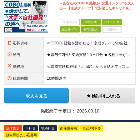
～あなたのCOBOL経験が“交通インフラ”を支え
る～ 【京成グループ】で安定したキャリアを。
未経験歓迎
学歴不問
ベテランOK
完全週休2日
賞与複数月
面接1回
応募資格
≪COBOL経験を活かせる！京成グループの自社内開発にチャレンジ≫ ◆学歴不問 ◆何らかの開発経験をお持ちの方 ┗COBOL,C#,VB経験者は優遇 ◎経験年数や業界、フェーズは問いません！ ◎微経
給与
★賞与年2回！支給実績4.5ヶ月分 ★各種手当が充実 ■家族手当 ・配偶者：月5000円 ・子ども1人につき：月1000円 ■資格手当 ・基本情報技術者資格取得者：月5000円 ・応用情報技術者：月1
勤務地
≪京成電鉄松戸線『元山駅』から直結オフィス≫ ■元山事業所 千葉県松戸市五香南1-5-1元山駅ビル2階 ■本社 東京都墨田区八広１-11-5 ※(変更の範囲）会社の定める場所
残業時間
10時間以内
求人を見る
検討中に入れる
掲載終了予定日：
2026.09.10
終了間近
正社員
契約社員
面接情報有
自己PR不要
話を聞きたい応募可