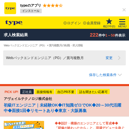
typeのアプリ
インストール
ログイン
会員登録
検討中(
0
)
MENU
222
求人検索結果
件中
1～50
件表示
Webバックエンドエンジニア（PG） × 賞与複数月の転職・求人情報
Webバックエンドエンジニア（PG）／賞与複数月
変更
保存した検索条件
PICK UP!
正社員
面接情報有
自己PR不要
話を聞きたい応募可
アヴェイルテクノロジ株式会社
初級ITエンジニア｜未経験OK◆IT知識ゼロでOK◆20～30代活躍
中◆面接1回◆リモートあり◆東京・大阪募集
◆◆設計・構築のエンジニアとして育成◆◆
「研修が終わったから」と、現場デビューを急ぐ