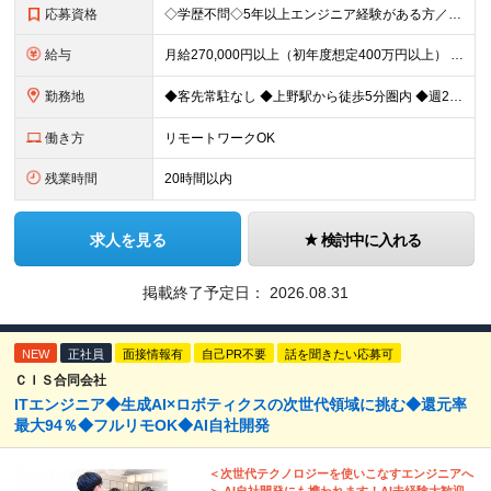
応募資格
◇学歴不問◇5年以上エンジニア経験がある方／人柄重視の採用です 必須条件―MUST― ■5年以上エンジニア経験がある方 ■C#、Java、Node.js、VB.NETを使った実務経験がある方 《
給与
月給270,000円以上（初年度想定400万円以上） ※ご経験やスキル、前職給等を考慮して給与額を決定します。 ※試用期間は3ヶ月間となります。期間中の待遇に変更はありません。 ★社員の昇給率はほ
勤務地
◆客先常駐なし ◆上野駅から徒歩5分圏内 ◆週2回のリモートワーク実施中 ◆転勤なし 上野の各オフィスでの勤務となります。 ￣￣￣￣￣￣￣￣￣￣￣￣￣￣￣￣￣ ＜本社＞ 東京都台東区上野7-2-8
働き方
リモートワークOK
残業時間
20時間以内
求人を見る
検討中に入れる
掲載終了予定日：
2026.08.31
NEW
正社員
面接情報有
自己PR不要
話を聞きたい応募可
ＣＩＳ合同会社
ITエンジニア◆生成AI×ロボティクスの次世代領域に挑む◆還元率
最大94％◆フルリモOK◆AI自社開発
＜次世代テクノロジーを使いこなすエンジニアへ