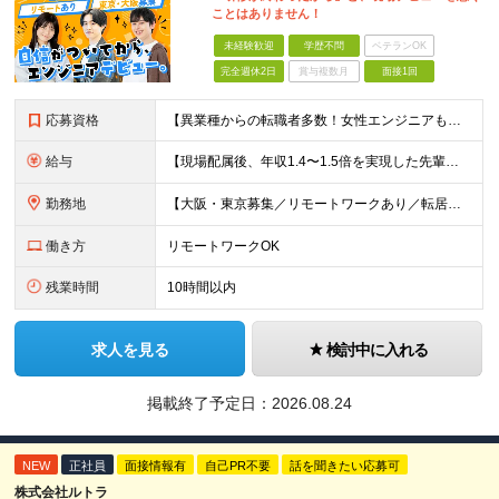
ことはありません！
未経験歓迎
学歴不問
ベテランOK
完全週休2日
賞与複数月
面接1回
応募資格
【異業種からの転職者多数！女性エンジニアも活躍中】 ◆学歴不問 ◆未経験OK ≪こんな方を歓迎しています≫ ◎未経験から成長できる環境で活躍したい方 ◎大学やスクールでIT系のスキルを学んだことのあ
給与
【現場配属後、年収1.4〜1.5倍を実現した先輩も！残業代全額支給】 ◆給与は経験やスキルに応じて決定します ◆年俸制250万円～350万円（1/12を月々支給） ≪年収UPの例≫ ◎飲食業からのキ
勤務地
【大阪・東京募集／リモートワークあり／転居を伴う転勤なし】 東京本社、大阪事務所、または東京23区内・関西（大阪・兵庫）の各クライアント先勤務 ◆入社後、約1年間はクライアント先ではなく 自社内（東
働き方
リモートワークOK
残業時間
10時間以内
求人を見る
検討中に入れる
掲載終了予定日：
2026.08.24
NEW
正社員
面接情報有
自己PR不要
話を聞きたい応募可
株式会社ルトラ