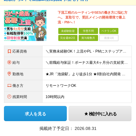
下流工程のルーティンやSESの働き方に悩む方
へ。 直取引で、受託メインの開発環境で最上
流・PMへ！
未経験歓迎
学歴不問
ベテランOK
完全週休2日
賞与複数月
面接1回
応募資格
＼実務未経験OK！上流やPL・PMにステップアップ可／ ☆20～30代若手エンジニア活躍中！ ◆学歴不問 ◆第二新卒OK ◆実務未経験OK └独学やスクール経験のみの方も大歓迎！ ＜こんな方にピッ
給与
＼前職給与保証！ボーナス最大4ヶ月分の支給実績あり！／ ★賞与年2回、報奨金年1回支給！ ◆開発経験をお持ちの方 月給30万円～＋賞与年2回＋報奨金年1回＋各種手当 ◆実務未経験の方 月給24万円
勤務地
★JR「池袋駅」より徒歩1分 ★8割自社内開発 ★転勤なし 本社／東京都豊島区西池袋3-30-4 K＆Hビル7F ※本社での受託開発がメインですが、SESとしてプロジェクト先（関東）にて勤務する場
働き方
リモートワークOK
残業時間
10時間以内
求人を見る
検討中に入れる
掲載終了予定日：
2026.08.31