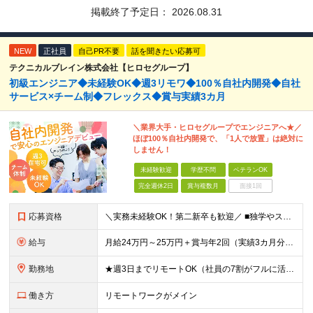
掲載終了予定日：
2026.08.31
NEW
正社員
自己PR不要
話を聞きたい応募可
テクニカルブレイン株式会社【ヒロセグループ】
初級エンジニア◆未経験OK◆週3リモワ◆100％自社内開発◆自社
サービス×チーム制◆フレックス◆賞与実績3カ月
＼業界大手・ヒロセグループでエンジニアへ★／
ほぼ100％自社内開発で、「1人で放置」は絶対に
しません！
未経験歓迎
学歴不問
ベテランOK
完全週休2日
賞与複数月
面接1回
応募資格
＼実務未経験OK！第二新卒も歓迎／ ■独学やスクール・職業訓練校等でプログラミングに触れている方 ■学歴不問 └まずはお会いするスタイルです！ 建設業界のコンサルタントなど、異業種の先輩も活躍中！
給与
月給24万円～25万円＋賞与年2回（実績3カ月分）＋住宅・家族手当 ※経験・年齢・能力を考慮し、当社規定により決定します。 ※試用期間3カ月（給与、待遇に差異はありません） ※残業代は全額支給いたしま
勤務地
★週3日までリモートOK（社員の7割がフルに活用中！） ★駅チカで通勤快適！ ★遠方からのUIターンも歓迎！ ■東京本社 東京都台東区上野6丁目16番地22号 上野TGビル4階 ～アクセス～ ■各
働き方
リモートワークがメイン