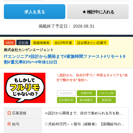
求人を見る
検討中に入れる
掲載終了予定日：
2026.08.31
NEW
正社員
面接情報有
自己PR不要
話を聞きたい応募可
株式会社カンゲンエージェント
ITエンジニア#設計から開発まで#家族時間ファースト#リモート9
割#還元率83%〜#年休132日
＼設計から、自分の手で／ 年収もキャリアも“自
分で動かせる”会社へ
未経験歓迎
学歴不問
ベテランOK
完全週休2日
賞与複数月
面接1回
応募資格
≪設計から開発まで、自分で進められる方を歓迎します≫ クライアントの要件をもとに、システムの構成や処理の流れを設計し、 そのまま開発まで形にできる方を想定しています。 ◆学歴不問／言語不問／前職の雇
給与
◇月給40万円～＋賞与（経験者） 【前職給与の総収入額を保証】 ※上記には固定残業代（30時間分／6万7000円～）が含まれています。超過分は時間外手当を別途支給。 ※試用期間3ヶ月（期間中は契約社員