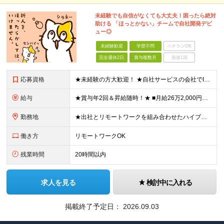
未経験でも自信がなくても大丈夫！困ったら絶対
助ける 「ほっとかない」チームで自社開発デビ
ュー◎
未経験歓迎
学歴不問
ベテランOK
完全週休2日
賞与複数月
面接1回
応募資格
★未経験の方大歓迎！ ★自社サービスの会社でIT業界デビューを目指しましょう◎ ■学歴不問 ＼以下のような方大歓迎／ ◎ITの仕事に興味がある ◎エンジニアとしてキャリアを築きたい ◎社会貢献性の高
給与
★賞与年2回＆昇給随時！★ ■月給26万2,000円～33万円＋賞与年2回＋交通費 ※前職の給与やスキルを考慮し決定します ※固定残業代（月45時間分／6万9,000円～8万7,000円）を含みます
勤務地
★出社とリモートワークを組み合わせたハイブリッド勤務！ ★幡ヶ谷駅から徒歩1分！ 【本社】 東京都渋谷区幡ヶ谷1-34-14 宝ビル3F ※(変更の範囲)上記を除く当社関連勤務地
働き方
リモートワークOK
残業時間
20時間以内
求人を見る
検討中に入れる
掲載終了予定日：
2026.09.03