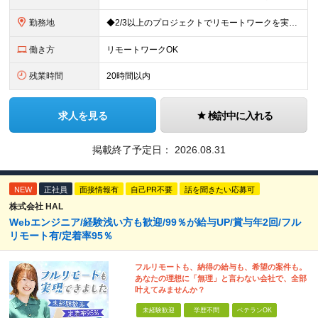
勤務地
◆2/3以上のプロジェクトでリモートワークを実施中！ ≪自社拠点≫ ・東京本社／東京都千代田区丸の内二丁目6番1号 丸の内パークビルディング6階 ・関西支社／⼤阪府⼤阪市中央区安⼟町2-3-13 ⼤
働き方
リモートワークOK
残業時間
20時間以内
求人を見る
検討中に入れる
掲載終了予定日：
2026.08.31
NEW
正社員
面接情報有
自己PR不要
話を聞きたい応募可
株式会社 HAL
Webエンジニア/経験浅い方も歓迎/99％が給与UP/賞与年2回/フル
リモート有/定着率95％
フルリモートも、納得の給与も、希望の案件も。
あなたの理想に「無理」と言わない会社で、全部
叶えてみませんか？
未経験歓迎
学歴不問
ベテランOK