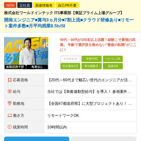
NEW
正社員
面接情報有
自己PR不要
株式会社ワールドインテック ITS事業部【東証プライム上場グループ】
開発エンジニア■賞与3ヵ月分■7割上流■クラウド研修あり■リモー
ト案件多数■月平均残業8.5h/SI
40代・50代が100名以上活躍！経験こそ最強の武
器。 年齢で選択肢を狭めない"最後の転職"がここ
に！
未経験歓迎
学歴不問
ベテランOK
完全週休2日
賞与複数月
面接1回
応募資格
【20代～60代まで幅広い世代のエンジニアが活躍してます】 ■学歴不問 ■転職回数不問 ■開発経験（年数不問）をお持ちの方
給与
当社では【単価連動型給与】を導入！ 参画案件の契約単価に連動して給与が決定。 還元率は単価の【70％～80％】と東証プライム上場グループとして高水準です！（社会保険料・教育コスト含む） ■関東：月給
勤務地
【全国47都道府県】に大型プロジェクトあり！ 主要勤務地： 北海道/宮城県/栃木県/埼玉県/千葉県/東京都/神奈川県/愛知県/大阪府/京都府/兵庫県/広島県/福岡県/熊本県 ※勤務エリアは、あなたの
働き方
リモートワークOK
残業時間
10時間以内