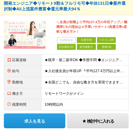
開発エンジニア◆リモート9割＆フルリモ可◆年休131日◆案件選
択制◆AI/上流案件豊富◆還元率最大94％
＼全員が前職より平均127.4万の年収アップ／ 離
職率1％の理由は≪手厚いサポート×高還元率×柔
軟な働き方≫！
未経験歓迎
学歴不問
ベテランOK
完全週休2日
賞与複数月
面接1回
応募資格
★既卒・第二新卒OK ◆学歴不問 ◆エンジニアとして実務経験をお持ちの方（1年以上） ★意欲重視の採用です！ 「経歴に自信がない」という方も、"今後挑戦したいこと""スキルアップしたいこと"について
給与
★入社後全員が年収UP ┗平均127.4万円以上年収UP！ ┗最大390万円UPの実績もあり 月給35万円～100万円＋決算賞与＋各種手当 【 給与イメージ 】 ■経験1年以上…月給35万円～＋決
勤務地
★全国どこでも、自由な働き方を実現できます！ 全国のプロジェクト先やフルリモート環境での勤務も可能です。 ＼自由度の高い働き方、叶えます／ □フルリモートで働きたい □ハイブリットに働きたい □家庭
働き方
リモートワークがメイン
残業時間
10時間以内
求人を見る
検討中に入れる