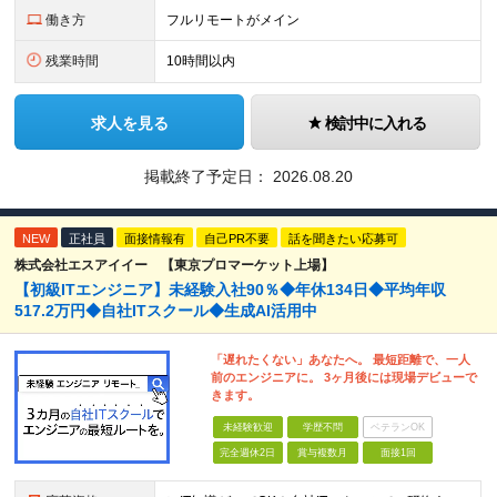
働き方
フルリモートがメイン
残業時間
10時間以内
求人を見る
検討中に入れる
掲載終了予定日：
2026.08.20
NEW
正社員
面接情報有
自己PR不要
話を聞きたい応募可
株式会社エスアイイー 【東京プロマーケット上場】
【初級ITエンジニア】未経験入社90％◆年休134日◆平均年収
517.2万円◆自社ITスクール◆生成AI活用中
「遅れたくない」あなたへ。 最短距離で、一人
前のエンジニアに。 3ヶ月後には現場デビューで
きます。
未経験歓迎
学歴不問
ベテランOK
完全週休2日
賞与複数月
面接1回