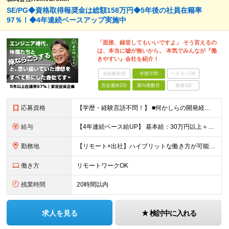
SE/PG◆資格取得報奨金は総額158万円◆5年後の社員在籍率
97％！◆4年連続ベースアップ実施中
「面接、録音してもいいですよ」 そう言えるの
は、本当に嘘が無いから。 本気でみんなが『働
きやすい』会社を紹介！
未経験歓迎
学歴不問
ベテランOK
完全週休2日
賞与複数月
面接1回
応募資格
【学歴・経験言語不問！】 ■何かしらの開発経験をお持ちの方 ■SESにおいて自走してプロジェクトに参画したご経験をお持ちの方 ≪当求人では当社評価基準【J2】相当のご経験者様を募集しています≫ 当社
給与
【4年連続ベース給UP】 基本給：30万円以上＋残業代(全額)＋各種手当 ※みなし残業なし ※基本給は経験や前職の給与を十分に考慮します ※交通費別途支給 ※6ヶ月間の試用期間があります（給与・待遇は
勤務地
【リモート×出社】ハイブリットな働き方が可能！ 東京、神奈川、埼玉、千葉のプロジェクト先 ■本社 神奈川県横浜市神奈川区栄町3-12 パシフィックマークス横浜イースト6F ■事業所(東京都最寄駅のみ
働き方
リモートワークOK
残業時間
20時間以内
求人を見る
検討中に入れる