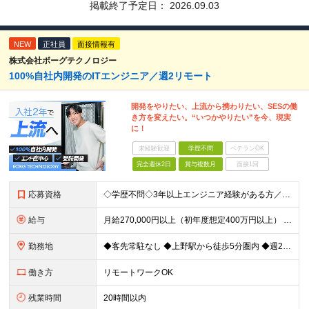
掲載終了予定日：
2026.09.03
NEW
正社員
面接情報有
株式会社ボーグテクノロジー
100%自社内開発のITエンジニア／週2リモート
開発をやりたい、上流から携わりたい、SESの働
き方を変えたい。“いつかやりたい”を今、現実
に！
未経験歓迎
学歴不問
ベテランOK
完全週休2日
賞与複数月
面接1回
応募資格
◇学歴不問◇3年以上エンジニア経験がある方／人柄重視の採用です 必須条件―MUST― ■3年以上エンジニア経験がある方 ■C#、Java、Node.js、VB.NETを使った実務経験がある方 《
給与
月給270,000円以上（初年度想定400万円以上） ※ご経験やスキル、前職給等を考慮して給与額を決定します。 ※試用期間は3ヶ月間となります。期間中の待遇に変更はありません。 ★社員の昇給率はほ
勤務地
◆客先常駐なし ◆上野駅から徒歩5分圏内 ◆週2回のリモートワーク実施中 ◆転勤なし 上野の各オフィスでの勤務となります。 ￣￣￣￣￣￣￣￣￣￣￣￣￣￣￣￣￣ ＜本社＞ 東京都台東区上野7-2-8
働き方
リモートワークOK
残業時間
20時間以内