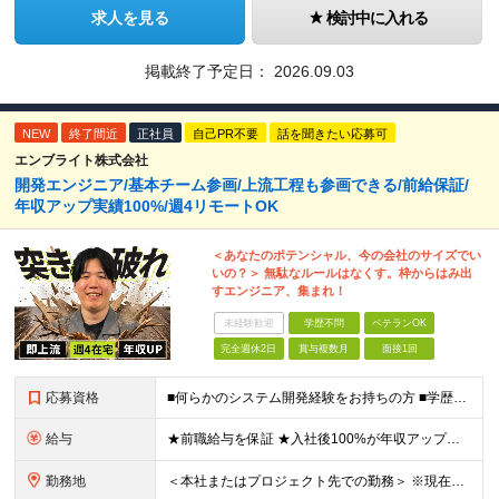
求人を見る
検討中に入れる
掲載終了予定日：
2026.09.03
NEW
終了間近
正社員
自己PR不要
話を聞きたい応募可
エンブライト株式会社
開発エンジニア/基本チーム参画/上流工程も参画できる/前給保証/
年収アップ実績100%/週4リモートOK
＜あなたのポテンシャル、今の会社のサイズでい
いの？＞ 無駄なルールはなくす。枠からはみ出
すエンジニア、集まれ！
未経験歓迎
学歴不問
ベテランOK
完全週休2日
賞与複数月
面接1回
応募資格
■何らかのシステム開発経験をお持ちの方 ■学歴不問 【こんな方を歓迎します！】 ・「成長したいけれど、ピリピリした環境は嫌だ」という方 ・「自分の趣味やプライベートの時間もしっかり確保したい」とい
給与
★前職給与を保証 ★入社後100%が年収アップの実績あり 月給35万円～＋賞与年2回（各1.5ヶ月分） └残業代全額支給（固定残業代なし） └決算賞与（会社の年度末の利益に応じて、決算賞与を支給）
勤務地
＜本社またはプロジェクト先での勤務＞ ※現在はチームビルディングを目的に、本社への持ち帰り・自社内での勤務を基本としています。 案件や個人の事情に応じて、リモートワークも可能です。 【本社】 東京都