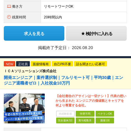
働き方
リモートワークOK
残業時間
20時間以内
求人を見る
検討中に入れる
掲載終了予定日：
2026.08.20
NEW
正社員
面接情報有
自己PR不要
話を聞きたい応募可
ＩＣＡソリューションズ株式会社
開発エンジニア｜案件選択制｜フルリモート可｜平均30歳｜エン
ジニア退職者ゼロ｜入社祝金10万円
【会社都合のアサインは一切ナシ！】代表の想い
から生まれた エンジニアの価値観とキャリアを
何より尊重する会社。
未経験歓迎
学歴不問
ベテランOK
完全週休2日
賞与複数月
面接1回