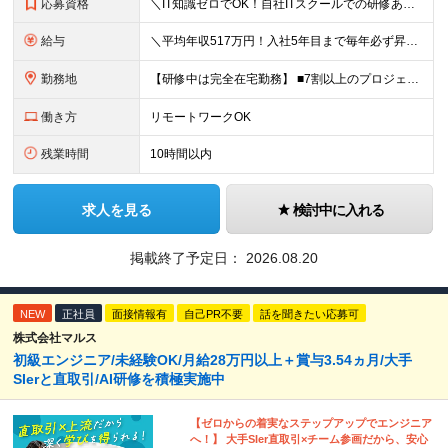
応募資格
＼IT知識ゼロでOK！自社ITスクールでの研修あり／ ■完全未経験OK(文系出身70％) ■第二新卒歓迎 ■学歴不問 └社会人未経験の方も歓迎します！ 5名以上の採用を予定しているので、同期と入社も
給与
＼平均年収517万円！入社5年目まで毎年必ず昇給／ ■賞与年3回 ■年収800万円以上も可 ■入社3年以上の平均年収469.2万円 月給23万2000円以上＋賞与年3回＋各種手当 ☆入社5年目まで最
勤務地
【研修中は完全在宅勤務】 ■7割以上のプロジェクトでリモートワークを導入 ■フルリモートもあり ■一都三県のプロジェクト先 ■転居を伴う転勤なし ＜プロジェクト先＞ 東京・神奈川・千葉・埼玉でのプロ
働き方
リモートワークOK
残業時間
10時間以内
求人を見る
検討中に入れる
掲載終了予定日：
2026.08.20
NEW
正社員
面接情報有
自己PR不要
話を聞きたい応募可
株式会社マルス
初級エンジニア/未経験OK/月給28万円以上＋賞与3.54ヵ月/大手
SIerと直取引/AI研修を積極実施中
【ゼロからの着実なステップアップでエンジニア
へ！】 大手SIer直取引×チーム参画だから、安心