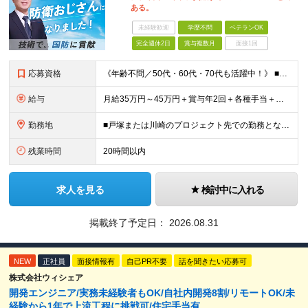
ある。
未経験歓迎
学歴不問
ベテランOK
完全週休2日
賞与複数月
面接1回
応募資格
《年齢不問／50代・60代・70代も活躍中！》 ■JavaまたはC言語系（C#、C++、C）を使用した開発経験をお持ちの方 ■学歴不問 「定年を迎えたが、まだまだ頑張りたい」 「技術の現場から離れて
給与
月給35万円～45万円＋賞与年2回＋各種手当＋残業代全額支給 ※経験・能力、前職給与を考慮の上、決定いたします ※試用期間3ヵ月(試用期間中と本採用後の待遇の差異はありません) ＊＊ 安定した収入
勤務地
■戸塚または川崎のプロジェクト先での勤務となります ■転居を伴う転勤はありません ※他案件へ参画の場合は、本社または神奈川・都内のプロジェクト先での勤務となります 【本社】 神奈川県横浜市中区富士
残業時間
20時間以内
求人を見る
検討中に入れる
掲載終了予定日：
2026.08.31
NEW
正社員
面接情報有
自己PR不要
話を聞きたい応募可
株式会社ウィシェア
開発エンジニア/実務未経験者もOK/自社内開発8割/リモートOK/未
経験から1年で上流工程に挑戦可/住宅手当有