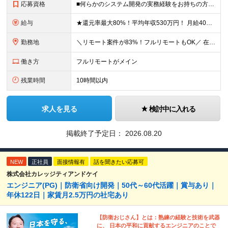
応募資格
■何らかのシステム開発の実務経験をお持ちの方(3年以上) ■学歴不問 ≪こんな方にピッタリ≫ □ スキルや経験に見合う正当な収入を得たい □ PGからSEへのステップアップなど上流工程に挑戦したい
給与
★還元率最大80%！平均年収530万円！ 月給40万円～60万円＋業績賞与 想定年収：年収500万円～800万円 ※スキルや経験、担当案件により変動します。 ◎スキルや経験を考慮し、優遇します
勤務地
＼リモート案件が83%！フルリモートもOK／ 在宅勤務、または東京、神奈川、埼玉、千葉のプロジェクト先 ★リモート率83%！フルリモート案件も多数！ ★転居を伴う転勤はありません ■本社 東京都港区
働き方
フルリモートがメイン
残業時間
10時間以内
求人を見る
検討中に入れる
掲載終了予定日：
2026.08.20
NEW
正社員
面接情報有
話を聞きたい応募可
株式会社カレッジティアンドケイ
エンジニア(PG)｜防衛省向け開発｜50代～60代活躍｜賞与あり｜
年休122日｜家賃月2.5万円の社宅あり
【防衛おじさん】とは：熟練の経験と技術を武器
に、 日本の平和に貢献するエンジニアのことで