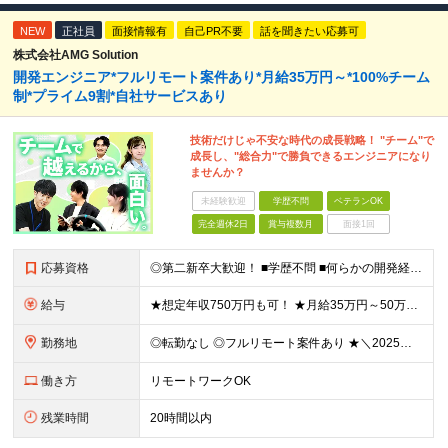
NEW
正社員
面接情報有
自己PR不要
話を聞きたい応募可
株式会社AMG Solution
開発エンジニア*フルリモート案件あり*月給35万円～*100%チーム
制*プライム9割*自社サービスあり
技術だけじゃ不安な時代の成長戦略！ "チーム"で
成長し、"総合力"で勝負できるエンジニアになり
ませんか？
未経験歓迎
学歴不問
ベテランOK
完全週休2日
賞与複数月
面接1回
応募資格
◎第二新卒大歓迎！ ■学歴不問 ■何らかの開発経験またはプログラミングや保守・運用のご経験 ※言語や経験年数は不問 ＜こんな方にピッタリです＞ □ 上流のスキルを身につけたい □ 技術以外のスキルを
給与
★想定年収750万円も可！ ★月給35万円～50万円＋賞与年2回（賞与昨年実績3.2ヶ月）＋各種手当＋住宅手当あり(最大1万5千円) ※経験やスキルを考慮して決定します。 ※上記月給には一律支給の住
勤務地
◎転勤なし ◎フルリモート案件あり ★＼2025年10月20日にNEWオフィス移転／★ ━━━━━━━━━━━━━━━━━━━━━━ AMG Solutionは、日本橋大伝馬町に移転！ 移転に向けて
働き方
リモートワークOK
残業時間
20時間以内