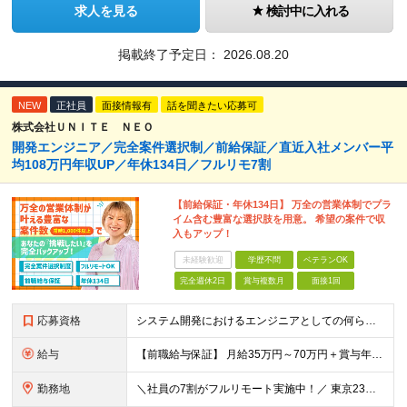
求人を見る
検討中に入れる
掲載終了予定日：
2026.08.20
NEW
正社員
面接情報有
話を聞きたい応募可
株式会社ＵＮＩＴＥ ＮＥＯ
開発エンジニア／完全案件選択制／前給保証／直近入社メンバー平
均108万円年収UP／年休134日／フルリモ7割
【前給保証・年休134日】 万全の営業体制でプラ
イム含む豊富な選択肢を用意。 希望の案件で収
入もアップ！
未経験歓迎
学歴不問
ベテランOK
完全週休2日
賞与複数月
面接1回
応募資格
システム開発におけるエンジニアとしての何らかの実務経験（年数不問） ※要件定義、基本設計、詳細設計、製造、検証、運用保守 少しでも実務経験があれば、まずは気軽にエントリーしてみてください！ ／／／／
給与
【前職給与保証】 月給35万円～70万円＋賞与年2回＋各種手当 ※前職の給与・スキル・経験を考慮の上、決定いたします。 ※月給には固定残業代（月30時間分／5万円～10万円）を含みます。超過分は別途
勤務地
＼社員の7割がフルリモート実施中！／ 東京23区内など1都3県を中心としたプロジェクト先での勤務となります。 ※勤務地は希望を考慮します ≪本社≫ 東京都渋谷区恵比寿南1丁目3番7号 隅越ビル5階