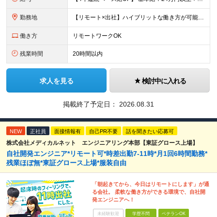
勤務地
【リモート×出社】ハイブリットな働き方が可能！ 東京、神奈川のプロジェクト先 ■本社 神奈川県横浜市神奈川区栄町3-12 パシフィックマークス横浜イースト6F ■事業所(東京都最寄駅のみ記載) サ
働き方
リモートワークOK
残業時間
20時間以内
求人を見る
検討中に入れる
掲載終了予定日：
2026.08.31
NEW
正社員
面接情報有
自己PR不要
話を聞きたい応募可
株式会社メディカルネット エンジニアリング本部【東証グロース上場】
自社開発エンジニア*リモート可*時差出勤7-11時*月1回6時間勤務*
残業ほぼ無*東証グロース上場*服装自由
「朝起きてから、今日はリモートにします」が通
る会社。 柔軟な働き方ができる環境で、自社開
発エンジニアへ！
未経験歓迎
学歴不問
ベテランOK