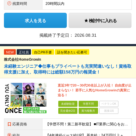
残業時間
20時間以内
求人を見る
検討中に入れる
掲載終了予定日：
2026.08.31
NEW
正社員
自己PR不要
話を聞きたい応募可
株式会社HomeGrowin
未経験エンジニア◆仕事もプライベートも充実間違いなし！資格取
得支援に加え、取得時には総額158万円の報奨金！
直近3年で20～30代30名以上が入社！ 自由度が止
まらない！ 若手に人気なHomeGrowinの真実に
迫る！
未経験歓迎
学歴不問
ベテランOK
完全週休2日
賞与複数月
面接1回
応募資格
【学歴不問！第二新卒歓迎】 ■IT業界に関心をお持ちの方 【IT業界未経験者の方へ】 ITエンジニアという仕事は、パソコンの前でずっとにらめっこを しているイメージがありますが、意外とそうではないん
給与
【4年連続ベース給UP】 基本給：24万円以上＋残業代(全額)＋各種手当 ※みなし残業なし ※基本給は経験や前職の給与を十分に考慮します ※交通費別途支給 ※6ヶ月間の試用期間があります（給与・待遇は