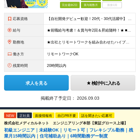
完全週休2日
賞与複数月
面接1回
応募資格
【自社開発デビュー歓迎！20代・30代活躍中】 ★経験浅めの方も大歓迎！ ★保守、運用、テスターの方も歓迎！ ★歯科医療の専門知識は不要！ ■学歴不問 ■ITに関する何らかの経験・知識のある方 ★求
給与
★前職給与考慮！＆賞与年2回＆昇給随時！★ ■月給29万円～42万円＋賞与年2回＋交通費 ※前職の給与やスキルを考慮し決定します ※固定残業代（月45時間分／7万7,000円～11万1,000円）を
勤務地
★出社とリモートワークを組み合わせたハイブリッド勤務！ ★幡ヶ谷駅から徒歩1分！ 【本社】 東京都渋谷区幡ヶ谷1-34-14 宝ビル3F ※(変更の範囲)上記を除く当社関連勤務地
働き方
リモートワークOK
残業時間
20時間以内
求人を見る
検討中に入れる
掲載終了予定日：
2026.09.03
NEW
正社員
面接情報有
自己PR不要
話を聞きたい応募可
株式会社メディカルネット エンジニアリング本部【東証グロース上場】
初級エンジニア｜未経験OK｜リモート可｜フレキシブル勤務｜残
業月15時間以内｜住宅補助あり｜6時間勤務デー制度