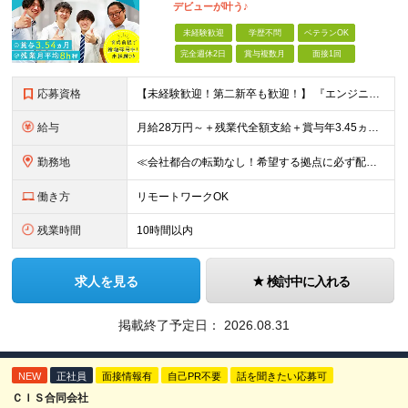
デビューが叶う♪
未経験歓迎
学歴不問
ベテランOK
完全週休2日
賞与複数月
面接1回
応募資格
【未経験歓迎！第二新卒も歓迎！】 『エンジニアになりたい』意欲があれば歓迎です！ 以下のような方も尚歓迎です！ ・学生時代に情報系の学部で学んでいた方 ・ITスクールや独学でプログラミングを学んだこ
給与
月給28万円～＋残業代全額支給＋賞与年3.45ヵ月(東京) 月給25万円～＋残業代全額支給＋賞与年3.45ヵ月(新潟・長岡) 入社時想定年収： 392万円～ (東京) 350万円～ (新潟・長岡)
勤務地
≪会社都合の転勤なし！希望する拠点に必ず配属します。新潟Uターン・Iターン大歓迎！≫ 首都圏(東京、神奈川、千葉、埼玉)または新潟市、長岡市周辺のお客様先または各拠点での勤務となります。 ■東京支社
働き方
リモートワークOK
残業時間
10時間以内
求人を見る
検討中に入れる
掲載終了予定日：
2026.08.31
NEW
正社員
面接情報有
自己PR不要
話を聞きたい応募可
ＣＩＳ合同会社