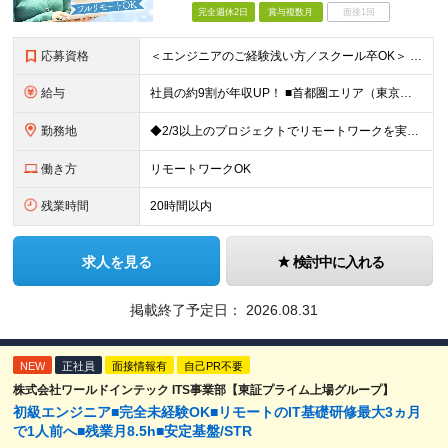
完全週休2日
賞与複数月
面接1回
応募資格
＜エンジニアのご経験浅い方／スクール卒OK＞ ◆学歴不問 ◆未経験OK ＜こんな方は大歓迎！＞ ◎今の収入に不満がある方 ◎新しい言語・スキルに挑戦したい方 ◎腰を据えて活躍したい方 ◎頑張りを評価
給与
社員の約9割が年収UP！ ■首都圏エリア（東京、神奈川、千葉、埼玉勤務） 月給25万円～26万円（固定残業代含む） ※固定残業代は、時間外労働の有無に関わらず17時間分を30,000円～31,200
勤務地
◆2/3以上のプロジェクトでリモートワークを実施中！ ≪自社拠点≫ ・東京本社／東京都千代田区丸の内二丁目6番1号 丸の内パークビルディング6階 ・関西支社／⼤阪府⼤阪市中央区安⼟町2-3-13 ⼤
働き方
リモートワークOK
残業時間
20時間以内
求人を見る
検討中に入れる
掲載終了予定日：
2026.08.31
NEW
正社員
面接情報有
自己PR不要
株式会社ワールドインテック ITS事業部【東証プライム上場グループ】
初級エンジニア■完全未経験OK■リモートのIT基礎研修最大3ヵ月
で1人前へ■残業月8.5h■安定基盤/STR