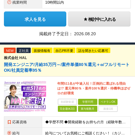
残業時間
10時間以内
求人を見る
検討中に入れる
掲載終了予定日：
2026.08.20
NEW
正社員
面接情報有
自己PR不要
話を聞きたい応募可
株式会社 HAL
開発エンジニア/月給35万円～/案件単価80％還元＋α/フルリモート
OK/社員定着率95％
年間511名が中途入社！圧倒的に選ばれる理由
は!? 還元率80％・案件100％選択・待機率ほぼゼ
ロの好環境
未経験歓迎
学歴不問
ベテランOK
完全週休2日
賞与複数月
面接1回
応募資格
◆学歴不問 ◆開発経験をお持ちの方（経験年数不問） ＜こんな方は大歓迎！＞ ◎今の収入をもっと増やしたい ◎もっと上流の案件で活躍したい ◎将来のキャリアにつながる案件に携わりたい ◎自分のやりたい
給与
給与についてお気軽にご相談ください！（カジュアル面談可能） 月給35万円～＋各種手当＋賞与2回 ※固定残業代は、時間外労働の有無に関わらず40時間分を87,500円～支給 ※超過分は別途支給 ※試用