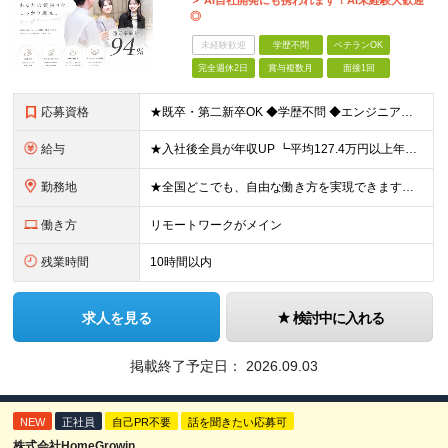
＞ AI自社開発にも携われます！AI未経験大歓迎
◎
未経験歓迎
学歴不問
ベテランOK
完全週休2日
賞与複数月
面接1回
応募資格
★既卒・第二新卒OK ◆学歴不問 ◆エンジニアとしての何かしらの実務経験が1年以上ある方 ※AI未経験者大歓迎 ★意欲重視の採用です！ 「経歴に自信がない」という方も、"今後挑戦したいこと""スキル
給与
★入社後全員が年収UP ┗平均127.4万円以上年収UP！ ┗最大390万円UPの実績もあり 月給35万円～100万円＋決算賞与＋各種手当 【 給与イメージ 】 ■経験1年以上…月給35万円～＋決
勤務地
★全国どこでも、自由な働き方を実現できます！ 全国のプロジェクト先やフルリモート環境での勤務も可能です。 ＼自由度の高い働き方、叶えます／ □フルリモートで働きたい □ハイブリットに働きたい □家庭
働き方
リモートワークがメイン
残業時間
10時間以内
求人を見る
検討中に入れる
掲載終了予定日：
2026.09.03
NEW
正社員
自己PR不要
話を聞きたい応募可
株式会社HomeGrowin