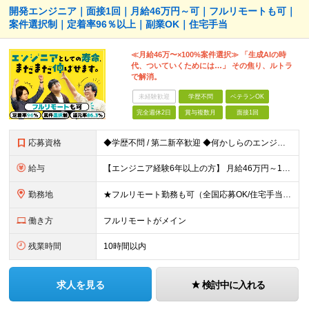
開発エンジニア｜面接1回｜月給46万円～可｜フルリモートも可｜
案件選択制｜定着率96％以上｜副業OK｜住宅手当
≪月給46万〜×100%案件選択≫ 「生成AIの時
代、ついていくためには…」 その焦り、ルトラ
で解消。
未経験歓迎
学歴不問
ベテランOK
完全週休2日
賞与複数月
面接1回
応募資格
◆学歴不問 / 第二新卒歓迎 ◆何かしらのエンジニア経験をお持ちの方 （言語・期間・フェーズ不問） 経験浅めの方も遠慮なくご応募ください！ ■入社前Q＆A ────── ◎実力に見合った報酬が手に
給与
【エンジニア経験6年以上の方】 月給46万円～100万円（固定残業代含む） ※上記月給には月30時間分の固定残業代（月8万7,400円～月19万円）を含む。超過分は全額支給。 【エンジニア経験4年以
勤務地
★フルリモート勤務も可（全国応募OK/住宅手当を支給します） ※案件によって常駐が必要になる場合があります。 ※希望がない限り、転勤はありません ※U・Iターン歓迎 ★ルトラの社員は全国各地で活躍中
働き方
フルリモートがメイン
残業時間
10時間以内
求人を見る
検討中に入れる