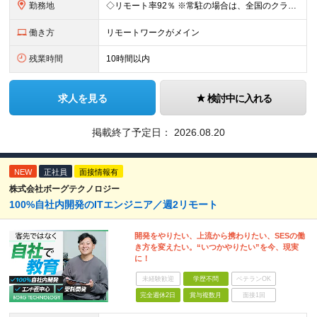
勤務地
◇リモート率92％ ※常駐の場合は、全国のクライアント案件にアサイン予定（東京・神奈川・埼玉・千葉・愛知・大阪・福岡メイン） 【拠点】 ◆本社／東京都渋谷区道玄坂1丁目10番8号 渋谷道玄坂東急ビル
働き方
リモートワークがメイン
残業時間
10時間以内
求人を見る
検討中に入れる
掲載終了予定日：
2026.08.20
NEW
正社員
面接情報有
株式会社ボーグテクノロジー
100%自社内開発のITエンジニア／週2リモート
開発をやりたい、上流から携わりたい、SESの働
き方を変えたい。“いつかやりたい”を今、現実
に！
未経験歓迎
学歴不問
ベテランOK
完全週休2日
賞与複数月
面接1回