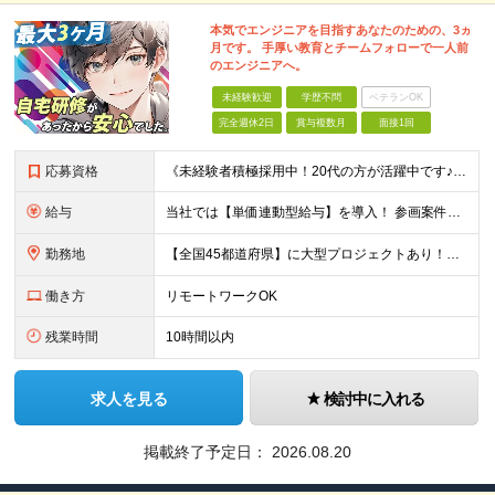
本気でエンジニアを目指すあなたのための、3ヵ
月です。 手厚い教育とチームフォローで一人前
のエンジニアへ。
未経験歓迎
学歴不問
ベテランOK
完全週休2日
賞与複数月
面接1回
応募資格
《未経験者積極採用中！20代の方が活躍中です♪》 ◎約4割が実務未経験入社！ ■学歴・職歴は一切問いません！ ■第二新卒の方もお気軽にご相談ください♪ ■入社してから数年は、転勤の可能性があります
給与
当社では【単価連動型給与】を導入！ 参画案件の契約単価に連動して給与が決定。 還元率は単価の【70％～80％】と東証プライム上場グループとして高水準です！（社会保険料・教育コスト含む） ■関東：月給
勤務地
【全国45都道府県】に大型プロジェクトあり！※ 四国・沖縄を除く 主要勤務地： 北海道/宮城県/栃木県/埼玉県/千葉県/東京都/神奈川県/愛知県/大阪府/京都府/兵庫県/広島県/福岡県/熊本県 ※勤
働き方
リモートワークOK
残業時間
10時間以内
求人を見る
検討中に入れる
掲載終了予定日：
2026.08.20