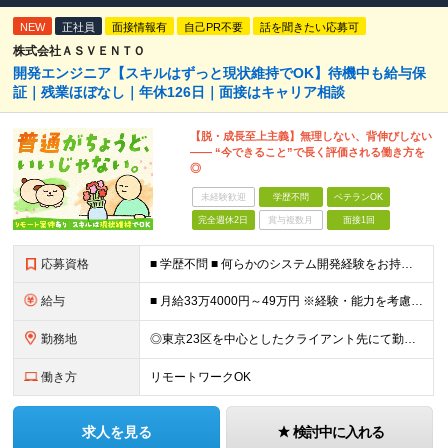
NEW
正社員
面接情報有
自己PR不要
話を聞きたい応募可
株式会社ＡＳＶＥＮＴＯ
開発エンジニア【スキルはずっと現状維持でOK】待機中も給与保
証｜残業ほぼなし｜年休126日｜面接はキャリア相談
【脱・成長至上主義】無理しない、背伸びしない
―― “今できること”で長く評価される働き方を
◎
未経験歓迎
学歴不問
ベテランOK
完全週休2日
賞与複数月
面接1回
応募資格
■ 学歴不問 ■ 何らかのシステム開発経験をお持ちの方（言語不問） ※Java、Python、PHPなどのメジャーな言語が使える方は大歓迎です！ ＼こんな方にピッタリの環境です／ ◎「成長しなきゃ」
給与
■ 月給33万4000円～49万円 ※経験・能力を考慮して優遇します。 ※上記には固定残業代（月30時間分・6万3500円～9万3100円）を含みます。超過分は全額支給。 ※待機期間中全額給与を保証
勤務地
◎東京23区を中心としたクライアント先にて勤務いただきます（転居を伴う転勤なし） ◎在宅勤務も活用できます ■ 本社 東京都江戸川区南葛西3-5-3-402 (変更の範囲)上記を除く当社関連勤務地
働き方
リモートワークOK
求人を見る
検討中に入れる