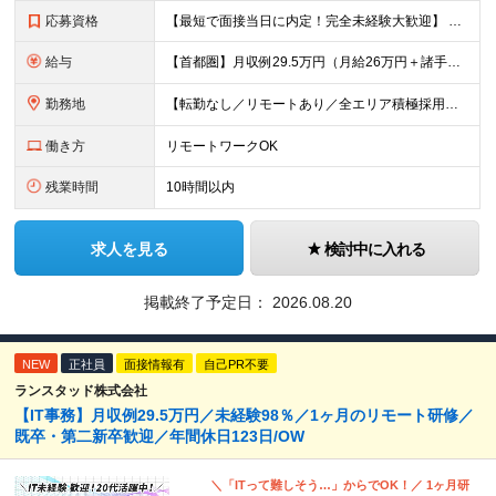
応募資格
【最短で面接当日に内定！完全未経験大歓迎】 ・業種／職種未経験歓迎 ・社会人デビュー、第二新卒、既卒者大歓迎 ・学歴不問（文系、理系不問） ・20代～30代、男女問わず活躍中 ・服装、髪色自由 ・明確
給与
【首都圏】月収例29.5万円（月給26万円＋諸手当） 【東海・関西】月収例28.5万円（月給25万円＋諸手当） 【九州】月収例26万円（月給23万円＋諸手当） ※経験・スキル・前職給与を踏まえ、総合
勤務地
【転勤なし／リモートあり／全エリア積極採用】 ・大手企業のプロジェクト中心 ・勤務エリアや配属先は希望を考慮 ・研修はリモートメインで実施 ・UIターン歓迎 ＜主なエリア＞ ■首都圏…東京・神奈川・
働き方
リモートワークOK
残業時間
10時間以内
求人を見る
検討中に入れる
掲載終了予定日：
2026.08.20
NEW
正社員
面接情報有
自己PR不要
ランスタッド株式会社
【IT事務】月収例29.5万円／未経験98％／1ヶ月のリモート研修／
既卒・第二新卒歓迎／年間休日123日/OW
＼「ITって難しそう…」からでOK！／ 1ヶ月研