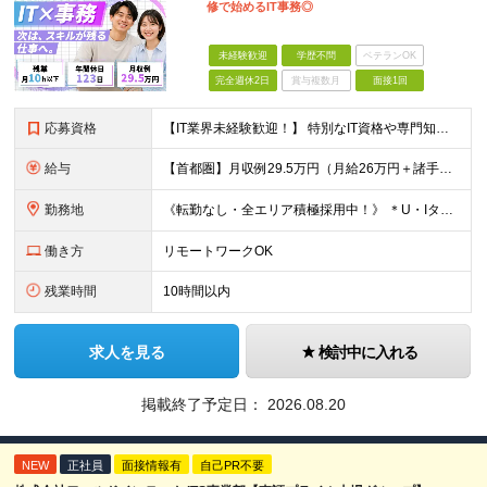
修で始めるIT事務◎
未経験歓迎
学歴不問
ベテランOK
完全週休2日
賞与複数月
面接1回
応募資格
【IT業界未経験歓迎！】 特別なIT資格や専門知識は必要ありません。 ・学歴不問（文系・理系不問） ・第二新卒、既卒の方も歓迎 ・20代を中心に幅広い年代が活躍中 ・基本的なPC操作ができる方 ・タ
給与
【首都圏】月収例29.5万円（月給26万円＋諸手当） 【東海・関西】月収例28.5万円（月給25万円＋諸手当） 【九州】月収例26万円（月給23万円＋諸手当） ※経験・スキル・前職給与を踏まえ、総合
勤務地
《転勤なし・全エリア積極採用中！》 ＊U・Iターンも歓迎 ＊研修はオンライン実施 ★勤務エリアは下記よりお選びいただけます★ 【首都圏】東京・神奈川・千葉・埼玉 【東海】愛知 【関西】大阪、京都、兵庫
働き方
リモートワークOK
残業時間
10時間以内
求人を見る
検討中に入れる
掲載終了予定日：
2026.08.20
NEW
正社員
面接情報有
自己PR不要