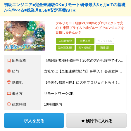
初級エンジニア■完全未経験OK■リモート研修最大3ヵ月■ITの基礎
から学べる■残業月8.5h■安定基盤/STR
フルリモート研修×3,000件のプロジェクトで安
心！ 東証プライム上場グループでエンジニアを
目指しませんか？
未経験歓迎
学歴不問
ベテランOK
完全週休2日
賞与複数月
面接1回
応募資格
《未経験者積極採用中！20代の方が活躍中です♪》 ◎約4割が実務未経験入社！ ■学歴・職歴は一切問いません！ ■第二新卒の方もお気軽にご相談ください♪ ■入社してから数年は、転勤の可能性があります
給与
当社では【単価連動型給与】を導入！ 参画案件の契約単価に連動して給与が決定。 還元率は単価の【70％～80％】と東証プライム上場グループとして高水準です！（社会保険料・教育コスト含む） ■関東：月給
勤務地
【全国45都道府県】に大型プロジェクトあり！※ 四国・沖縄を除く 主要勤務地： 北海道/宮城県/栃木県/埼玉県/千葉県/東京都/神奈川県/愛知県/大阪府/京都府/兵庫県/広島県/福岡県/熊本県 ※勤
働き方
リモートワークOK
残業時間
10時間以内
求人を見る
検討中に入れる