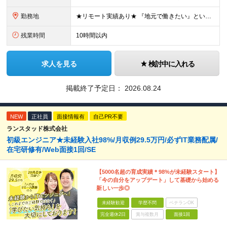
勤務地
★リモート実績あり★ 『地元で働きたい』という希望に、業界トップクラス約7,000件の取引事業所数、90,000件以上のプロジェクトから検討をいたします。 全国の取引先での就業となります（沖縄を除
残業時間
10時間以内
求人を見る
検討中に入れる
掲載終了予定日：
2026.08.24
NEW
正社員
面接情報有
自己PR不要
ランスタッド株式会社
初級エンジニア★未経験入社98%/月収例29.5万円/必ずIT業務配属/
在宅研修有/Web面接1回/SE
【5000名超の育成実績＊98%が未経験スタート】
「今の自分をアップデート」して基礎から始める
新しい一歩◎
未経験歓迎
学歴不問
ベテランOK
完全週休2日
賞与複数月
面接1回