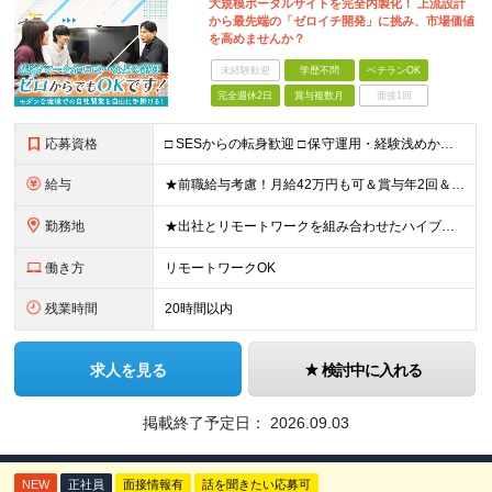
大規模ポータルサイトを完全内製化！ 上流設計
から最先端の「ゼロイチ開発」に挑み、市場価値
を高めませんか？
未経験歓迎
学歴不問
ベテランOK
完全週休2日
賞与複数月
面接1回
応募資格
□ SESからの転身歓迎 □ 保守運用・経験浅めからのチャレンジ歓迎 ■ 学歴不問 ■ 何らかのシステム開発経験をお持ちの方（言語・年数不問） ＜当社で経験できること＞ ・企画、要件定義、設計、実装
給与
★前職給与考慮！月給42万円も可＆賞与年2回＆昇給随時！★ ■月給29万円～42万円＋賞与年2回＋交通費 ※前職の給与やスキルを考慮し決定します ※固定残業代（月45時間分／7万7,000円～11万
勤務地
★出社とリモートワークを組み合わせたハイブリッド勤務！ ★幡ヶ谷駅から徒歩1分！ 【本社】 東京都渋谷区幡ヶ谷1-34-14 宝ビル3F ※(変更の範囲)上記を除く当社関連勤務地
働き方
リモートワークOK
残業時間
20時間以内
求人を見る
検討中に入れる
掲載終了予定日：
2026.09.03
NEW
正社員
面接情報有
話を聞きたい応募可