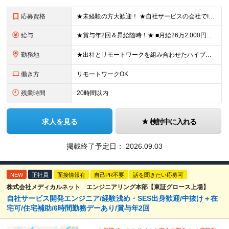
応募資格
★未経験の方大歓迎！ ★自社サービスの会社でIT業界デビューを目指しましょう◎ ■学歴不問 ＼以下のような方大歓迎／ ◎ITの仕事に興味がある ◎エンジニアとしてキャリアを築きたい ◎社会貢献性の高
給与
★賞与年2回＆昇給随時！★ ■月給26万2,000円～33万円＋賞与年2回＋交通費 ※前職の給与やスキルを考慮し決定します ※固定残業代（月45時間分／6万9,000円～8万7,000円）を含みます
勤務地
★出社とリモートワークを組み合わせたハイブリッド勤務！ ★幡ヶ谷駅から徒歩1分！ 【本社】 東京都渋谷区幡ヶ谷1-34-14 宝ビル3F ※(変更の範囲)上記を除く当社関連勤務地
働き方
リモートワークOK
残業時間
20時間以内
求人を見る
検討中に入れる
掲載終了予定日：
2026.09.03
NEW
正社員
面接情報有
自己PR不要
話を聞きたい応募可
株式会社メディカルネット エンジニアリング本部【東証グロース上場】
自社サービス開発エンジニア/経験浅め・SES出身歓迎/中抜け＋在
宅可/住宅補助/6時間勤務デーあり/賞与年2回