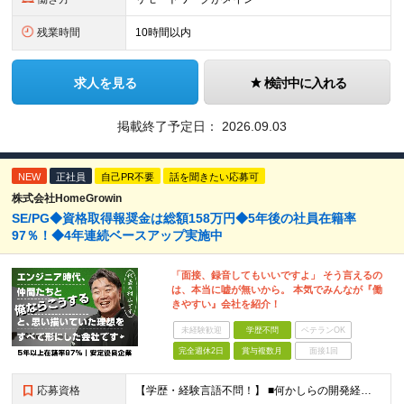
残業時間
10時間以内
求人を見る
検討中に入れる
掲載終了予定日：
2026.09.03
NEW
正社員
自己PR不要
話を聞きたい応募可
株式会社HomeGrowin
SE/PG◆資格取得報奨金は総額158万円◆5年後の社員在籍率
97％！◆4年連続ベースアップ実施中
「面接、録音してもいいですよ」 そう言えるの
は、本当に嘘が無いから。 本気でみんなが『働
きやすい』会社を紹介！
未経験歓迎
学歴不問
ベテランOK
完全週休2日
賞与複数月
面接1回
応募資格
【学歴・経験言語不問！】 ■何かしらの開発経験をお持ちの方 ■SESにおいて自走してプロジェクトに参画したご経験をお持ちの方 ≪当求人では当社評価基準【J2】相当のご経験者様を募集しています≫ 当社