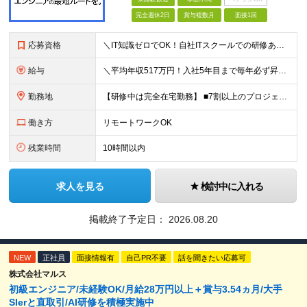
完全週休2日
賞与複数月
面接1回
応募資格
＼IT知識ゼロでOK！自社ITスクールでの研修あり／ ■完全未経験OK(文系出身70％) ■第二新卒歓迎 ■学歴不問 └社会人未経験の方も歓迎します！ 5名以上の採用を予定しているので、同期と入社も
給与
＼平均年収517万円！入社5年目まで毎年必ず昇給／ ■賞与年3回 ■年収800万円以上も可 ■入社3年以上の平均年収469.2万円 月給23万2000円以上＋賞与年3回＋各種手当 ☆入社5年目まで最
勤務地
【研修中は完全在宅勤務】 ■7割以上のプロジェクトでリモートワークを導入 ■フルリモートもあり ■一都三県のプロジェクト先 ■転居を伴う転勤なし ＜プロジェクト先＞ 東京・神奈川・千葉・埼玉でのプロ
働き方
リモートワークOK
残業時間
10時間以内
求人を見る
検討中に入れる
掲載終了予定日：
2026.08.20
NEW
正社員
面接情報有
自己PR不要
話を聞きたい応募可
株式会社マルス
初級エンジニア/未経験OK/月給28万円以上＋賞与3.54ヵ月/大手
SIerと直取引/AI研修を積極実施中