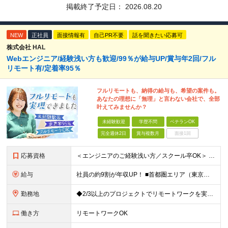
掲載終了予定日：
2026.08.20
NEW
正社員
面接情報有
自己PR不要
話を聞きたい応募可
株式会社 HAL
Webエンジニア/経験浅い方も歓迎/99％が給与UP/賞与年2回/フル
リモート有/定着率95％
フルリモートも、納得の給与も、希望の案件も。
あなたの理想に「無理」と言わない会社で、全部
叶えてみませんか？
未経験歓迎
学歴不問
ベテランOK
完全週休2日
賞与複数月
面接1回
応募資格
＜エンジニアのご経験浅い方／スクール卒OK＞ ◆学歴不問 ◆未経験OK ＜こんな方は大歓迎！＞ ◎今の収入に不満がある方 ◎新しい言語・スキルに挑戦したい方 ◎腰を据えて活躍したい方 ◎頑張りを評価
給与
社員の約9割が年収UP！ ■首都圏エリア（東京、神奈川、千葉、埼玉勤務） 月給25万円～26万円（固定残業代含む） ※固定残業代は、時間外労働の有無に関わらず17時間分を30,000円～31,200
勤務地
◆2/3以上のプロジェクトでリモートワークを実施中！ ≪自社拠点≫ ・東京本社／東京都千代田区丸の内二丁目6番1号 丸の内パークビルディング6階 ・関西支社／⼤阪府⼤阪市中央区安⼟町2-3-13 ⼤
働き方
リモートワークOK