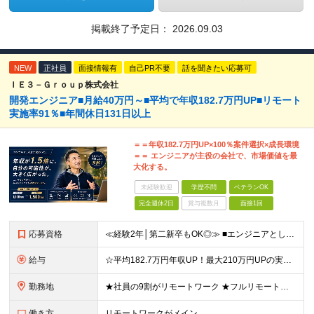
掲載終了予定日：
2026.09.03
NEW
正社員
面接情報有
自己PR不要
話を聞きたい応募可
ＩＥ３－Ｇｒｏｕｐ株式会社
開発エンジニア■月給40万円～■平均で年収182.7万円UP■リモート
実施率91％■年間休⽇131⽇以上
＝＝年収182.7万円UP×100％案件選択×成長環境
＝＝ エンジニアが主役の会社で、市場価値を最
大化する。
未経験歓迎
学歴不問
ベテランOK
完全週休2日
賞与複数月
面接1回
応募資格
≪経験2年│第二新卒もOK◎≫ ■エンジニアとして実務経験をお持ちの方（2年以上） ■学歴不問 ＼意欲重視の採用です／ 「経歴に自信がない」という方も、 "今後挑戦したいこと""スキルアップしたいこ
給与
☆平均182.7万円年収UP！最大210万円UPの実績もあり ☆スキルにより月給100万円スタートも可能◎ 月給40万円～100万円＋決算賞与＋各種手当 ～給与イメージ～ ■経験2年以上…月給40
勤務地
★社員の9割がリモートワーク ★フルリモート案件もあり ★地方からの応募も歓迎！／転居を伴う転勤なし 東京23区を中心としたプロジェクト先での勤務です。 ～～～～～～～～～～～ 【東京⇒地方へUタ
働き方
リモートワークがメイン