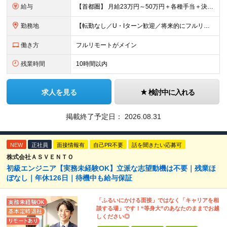
給与
【首都圏】 月給23万円～50万円＋各種手当＋決算賞与 【大阪】 月給22万円～50万円＋各種手当＋決算賞与 【愛知】 月給21.5万円～50万円＋各種手当＋決算賞与 【福岡・宮城】 月給20万
勤務地
【転勤なし／U・Iターン歓迎／将来的にフルリモートOK】 本社（新宿区）、大阪支店、名古屋支店または東京都・神奈川県・千葉県・埼玉県・愛知県・大阪府・福岡県をはじめ、全国のプロジェクト先 ※ご希望を
働き方
フルリモートがメイン
残業時間
10時間以内
求人を見る
検討中に入れる
掲載終了予定日：
2026.08.31
NEW
正社員
面接情報有
自己PR不要
話を聞きたい応募可
株式会社ＡＳＶＥＮＴＯ
初級エンジニア【実務未経験OK】立派な志望動機は不要｜残業ほ
ぼなし｜年休126日｜待機中も給与保証
「ふるいにかける面接」ではなく「キャリアを相
談する場」です！“等身大”のあなたのままでお越
しください◎