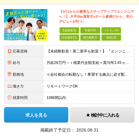
【ゼロからの着実なステップアップでエンジニア
へ！】 大手SIer直取引×チーム参画だから、安心
デビューが叶う♪
未経験歓迎
学歴不問
ベテランOK
完全週休2日
賞与複数月
面接1回
応募資格
【未経験歓迎！第二新卒も歓迎！】 『エンジニアになりたい』意欲があれば歓迎です！ 以下のような方も尚歓迎です！ ・学生時代に情報系の学部で学んでいた方 ・ITスクールや独学でプログラミングを学んだこ
給与
月給28万円～＋残業代全額支給＋賞与年3.45ヵ月(東京) 月給25万円～＋残業代全額支給＋賞与年3.45ヵ月(新潟・長岡) 入社時想定年収： 392万円～ (東京) 350万円～ (新潟・長岡)
勤務地
≪会社都合の転勤なし！希望する拠点に必ず配属します。新潟Uターン・Iターン大歓迎！≫ 首都圏(東京、神奈川、千葉、埼玉)または新潟市、長岡市周辺のお客様先または各拠点での勤務となります。 ■東京支社
働き方
リモートワークOK
残業時間
10時間以内
求人を見る
検討中に入れる
掲載終了予定日：
2026.08.31