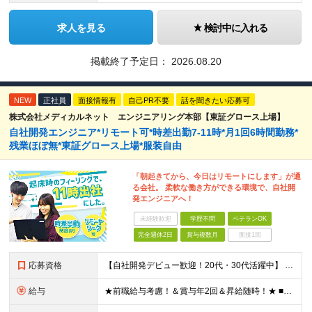
求人を見る
検討中に入れる
掲載終了予定日：
2026.08.20
NEW
正社員
面接情報有
自己PR不要
話を聞きたい応募可
株式会社メディカルネット エンジニアリング本部【東証グロース上場】
自社開発エンジニア*リモート可*時差出勤7-11時*月1回6時間勤務*
残業ほぼ無*東証グロース上場*服装自由
「朝起きてから、今日はリモートにします」が通
る会社。 柔軟な働き方ができる環境で、自社開
発エンジニアへ！
未経験歓迎
学歴不問
ベテランOK
完全週休2日
賞与複数月
面接1回
応募資格
【自社開発デビュー歓迎！20代・30代活躍中】 ★経験浅めの方も大歓迎！ ★保守、運用、テスターの方も歓迎！ ★歯科医療の専門知識は不要！ ■学歴不問 ■ITに関する何らかの経験・知識のある方 ★求
給与
★前職給与考慮！＆賞与年2回＆昇給随時！★ ■月給29万円～42万円＋賞与年2回＋交通費 ※前職の給与やスキルを考慮し決定します ※固定残業代（月45時間分／7万7,000円～11万1,000円）を