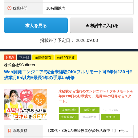
残業時間
10時間以内
求人を見る
検討中に入れる
掲載終了予定日：
2026.09.03
NEW
正社員
面接情報有
自己PR不要
株式会社SC direct
Web開発エンジニア#完全未経験OK#フルリモート可#年休130日#
残業月5h以内#最長1年の手厚い研修
未経験から憧れのエンジニアへ！フルリモート＆
年休130日の好環境で、 最長1年の研修からスタ
ート。
未経験歓迎
学歴不問
ベテランOK
完全週休2日
賞与複数月
面接1回
応募資格
【20代・30代の未経験者が多数活躍中！】 ●完全未経験、第二新卒、既卒、フリーターの方大歓迎！ ●学歴・職歴・転職回数・ブランク一切不問 ※34歳までの方（若年層の長期キャリア形成を図るため） ★