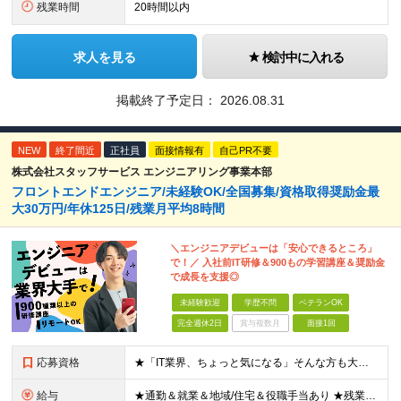
残業時間
20時間以内
求人を見る
検討中に入れる
掲載終了予定日：
2026.08.31
NEW
終了間近
正社員
面接情報有
自己PR不要
株式会社スタッフサービス エンジニアリング事業本部
フロントエンドエンジニア/未経験OK/全国募集/資格取得奨励金最
大30万円/年休125日/残業月平均8時間
＼エンジニアデビューは「安心できるところ」
で！／ 入社前IT研修＆900もの学習講座＆奨励金
で成長を支援◎
未経験歓迎
学歴不問
ベテランOK
完全週休2日
賞与複数月
面接1回
応募資格
★「IT業界、ちょっと気になる」そんな方も大歓迎！ ■学歴不問 ■未経験・第二新卒歓迎 ■知識・経験はこれから身につけていければOK！ □■ステップアップ■□ 社内システム開発やインフラ構築などジャ
給与
★通勤＆就業＆地域/住宅＆役職手当あり ★残業代は全額支給 ★選べる給与制度あり！ ■東京・神奈川・千葉・埼玉勤務の場合 月給24.5万円～55万円＋諸手当 （残業代は全額支給） (20,000円の