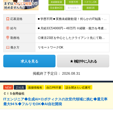
未経験歓迎
学歴不問
ベテランOK
完全週休2日
賞与複数月
面接1回
応募資格
■ 学歴不問 ■ 実務未経験歓迎！何らかのIT知識・学習経験をお持ちの方 （独学、ITスクール卒業生、少しだけ実務経験がある等、経験の浅い方も大歓迎です！） ＼こんな方にピッタリの環境です／ ◎面接
給与
■ 月給33万4000円～49万円 ※経験・能力を考慮して優遇します。 ※上記には固定残業代（月30時間分・6万3500円～9万3100円）を含みます。超過分は全額支給。 ※待機期間中全額給与を保証
勤務地
◎東京23区を中心としたクライアント先にて勤務いただきます（転居を伴う転勤なし） ◎在宅勤務も活用できます ■ 本社 東京都江戸川区南葛西3-5-3-402 (変更の範囲)上記を除く当社関連勤務地
働き方
リモートワークOK
求人を見る
検討中に入れる
掲載終了予定日：
2026.08.31
NEW
正社員
面接情報有
自己PR不要
話を聞きたい応募可
ＣＩＳ合同会社
ITエンジニア◆生成AI×ロボティクスの次世代領域に挑む◆還元率
最大94％◆フルリモOK◆AI自社開発