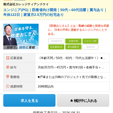
株式会社カレッジティアンドケイ
エンジニア(PG)｜防衛省向け開発｜50代～60代活躍｜賞与あり｜
年休122日｜家賃月2.5万円の社宅あり
【防衛おじさん】とは：熟練の経験と技術を武器
に、 日本の平和に貢献するエンジニアのことで
ある。
未経験歓迎
学歴不問
ベテランOK
完全週休2日
賞与複数月
面接1回
応募資格
《年齢不問／50代・60代・70代も活躍中！》 ■JavaまたはC言語系（C#、C++、C）を使用した開発経験をお持ちの方 ■学歴不問 「定年を迎えたが、まだまだ頑張りたい」 「技術の現場から離れて
給与
月給35万円～45万円＋賞与年2回＋各種手当＋残業代全額支給 ※経験・能力、前職給与を考慮の上、決定いたします ※試用期間3ヵ月(試用期間中と本採用後の待遇の差異はありません) ＊＊ 安定した収入
勤務地
■戸塚または川崎のプロジェクト先での勤務となります ■転居を伴う転勤はありません ※他案件へ参画の場合は、本社または神奈川・都内のプロジェクト先での勤務となります 【本社】 神奈川県横浜市中区富士
残業時間
20時間以内
求人を見る
検討中に入れる
掲載終了予定日：
2026.08.31