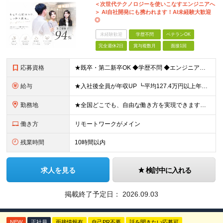
＜次世代テクノロジーを使いこなすエンジニアへ
＞ AI自社開発にも携われます！AI未経験大歓迎
◎
未経験歓迎
学歴不問
ベテランOK
完全週休2日
賞与複数月
面接1回
応募資格
★既卒・第二新卒OK ◆学歴不問 ◆エンジニアとしての何かしらの実務経験が1年以上ある方 ※AI未経験者大歓迎 ★意欲重視の採用です！ 「経歴に自信がない」という方も、"今後挑戦したいこと""スキル
給与
★入社後全員が年収UP ┗平均127.4万円以上年収UP！ ┗最大390万円UPの実績もあり 月給35万円～100万円＋決算賞与＋各種手当 【 給与イメージ 】 ■経験1年以上…月給35万円～＋決
勤務地
★全国どこでも、自由な働き方を実現できます！ 全国のプロジェクト先やフルリモート環境での勤務も可能です。 ＼自由度の高い働き方、叶えます／ □フルリモートで働きたい □ハイブリットに働きたい □家庭
働き方
リモートワークがメイン
残業時間
10時間以内
求人を見る
検討中に入れる
掲載終了予定日：
2026.09.03
NEW
正社員
面接情報有
自己PR不要
話を聞きたい応募可