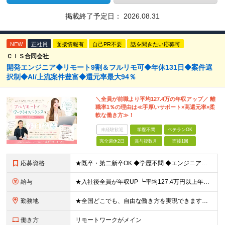
掲載終了予定日：
2026.08.31
NEW
正社員
面接情報有
自己PR不要
話を聞きたい応募可
ＣＩＳ合同会社
開発エンジニア◆リモート9割＆フルリモ可◆年休131日◆案件選
択制◆AI/上流案件豊富◆還元率最大94％
＼全員が前職より平均127.4万の年収アップ／ 離
職率1％の理由は≪手厚いサポート×高還元率×柔
軟な働き方≫！
未経験歓迎
学歴不問
ベテランOK
完全週休2日
賞与複数月
面接1回
応募資格
★既卒・第二新卒OK ◆学歴不問 ◆エンジニアとして実務経験をお持ちの方（1年以上） ★意欲重視の採用です！ 「経歴に自信がない」という方も、"今後挑戦したいこと""スキルアップしたいこと"について
給与
★入社後全員が年収UP ┗平均127.4万円以上年収UP！ ┗最大390万円UPの実績もあり 月給35万円～100万円＋決算賞与＋各種手当 【 給与イメージ 】 ■経験1年以上…月給35万円～＋決
勤務地
★全国どこでも、自由な働き方を実現できます！ 全国のプロジェクト先やフルリモート環境での勤務も可能です。 ＼自由度の高い働き方、叶えます／ □フルリモートで働きたい □ハイブリットに働きたい □家庭
働き方
リモートワークがメイン