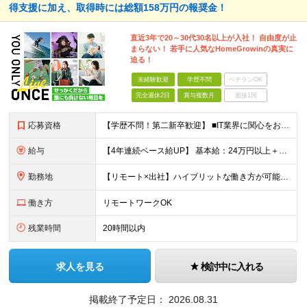
得支援に加え、取得時には総額158万円の報奨金！
直近3年で20～30代30名以上が入社！ 自由度が止
まらない！ 若手に人気なHomeGrowinの真実に
迫る！
未経験歓迎
学歴不問
ベテランOK
完全週休2日
賞与複数月
面接1回
応募資格
【学歴不問！第二新卒歓迎】 ■IT業界に関心をお持ちの方 【IT業界未経験者の方へ】 ITエンジニアという仕事は、パソコンの前でずっとにらめっこを しているイメージがありますが、意外とそうではないん
給与
【4年連続ベース給UP】 基本給：24万円以上＋残業代(全額)＋各種手当 ※みなし残業なし ※基本給は経験や前職の給与を十分に考慮します ※交通費別途支給 ※6ヶ月間の試用期間があります（給与・待遇は
勤務地
【リモート×出社】ハイブリットな働き方が可能！ 東京、神奈川のプロジェクト先 ■本社 神奈川県横浜市神奈川区栄町3-12 パシフィックマークス横浜イースト6F ■事業所(東京都最寄駅のみ記載) サ
働き方
リモートワークOK
残業時間
20時間以内
求人を見る
検討中に入れる
掲載終了予定日：
2026.08.31