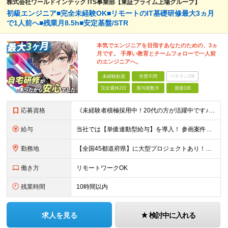
株式会社ワールドインテック ITS事業部【東証プライム上場グループ】
初級エンジニア■完全未経験OK■リモートのIT基礎研修最大3ヵ月
で1人前へ■残業月8.5h■安定基盤/STR
本気でエンジニアを目指すあなたのための、3ヵ
月です。 手厚い教育とチームフォローで一人前
のエンジニアへ。
未経験歓迎
学歴不問
ベテランOK
完全週休2日
賞与複数月
面接1回
応募資格
《未経験者積極採用中！20代の方が活躍中です♪》 ◎約4割が実務未経験入社！ ■学歴・職歴は一切問いません！ ■第二新卒の方もお気軽にご相談ください♪ ■入社してから数年は、転勤の可能性があります
給与
当社では【単価連動型給与】を導入！ 参画案件の契約単価に連動して給与が決定。 還元率は単価の【70％～80％】と東証プライム上場グループとして高水準です！（社会保険料・教育コスト含む） ■関東：月給
勤務地
【全国45都道府県】に大型プロジェクトあり！※ 四国・沖縄を除く 主要勤務地： 北海道/宮城県/栃木県/埼玉県/千葉県/東京都/神奈川県/愛知県/大阪府/京都府/兵庫県/広島県/福岡県/熊本県 ※勤
働き方
リモートワークOK
残業時間
10時間以内
求人を見る
検討中に入れる