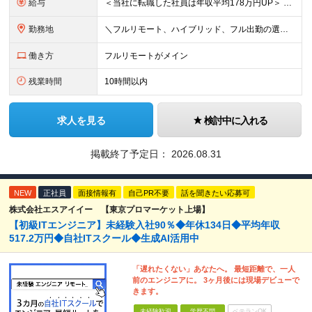
給与
＜当社に転職した社員は年収平均178万円UP＞ 月給45万円～120万円＋賞与＋各手当 ※経験・能力などを考慮の上、決定します ※案件の契約内容（月単金など）や昇給、賞与額はすべてシステム上で開示し
勤務地
＼フルリモート、ハイブリッド、フル出勤の選択可＆帰社日なし／ 【下記エリアを中心とするクライアント先または自宅にて勤務】 ■首都圏：東京・埼玉・千葉・神奈川 ■関西：大阪・兵庫・京都・滋賀・奈良・和
働き方
フルリモートがメイン
残業時間
10時間以内
求人を見る
検討中に入れる
掲載終了予定日：
2026.08.31
NEW
正社員
面接情報有
自己PR不要
話を聞きたい応募可
株式会社エスアイイー 【東京プロマーケット上場】
【初級ITエンジニア】未経験入社90％◆年休134日◆平均年収
517.2万円◆自社ITスクール◆生成AI活用中
「遅れたくない」あなたへ。 最短距離で、一人
前のエンジニアに。 3ヶ月後には現場デビューで
きます。
未経験歓迎
学歴不問
ベテランOK