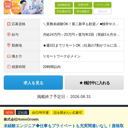
未経験歓迎
学歴不問
ベテランOK
完全週休2日
賞与複数月
面接1回
応募資格
＼実務未経験OK！第二新卒も歓迎／ ■独学やスクール・職業訓練校等でプログラミングに触れている方 ■学歴不問 └まずはお会いするスタイルです！ 建設業界のコンサルタントなど、異業種の先輩も活躍中！
給与
月給24万円～25万円＋賞与年2回（実績3カ月分）＋住宅・家族手当 ※経験・年齢・能力を考慮し、当社規定により決定します。 ※試用期間3カ月（給与、待遇に差異はありません） ※残業代は全額支給いたしま
勤務地
★週3日までリモートOK（社員の7割がフルに活用中！） ★駅チカで通勤快適！ ★遠方からのUIターンも歓迎！ ■東京本社 東京都台東区上野6丁目16番地22号 上野TGビル4階 ～アクセス～ ■各
働き方
リモートワークがメイン
残業時間
20時間以内
求人を見る
検討中に入れる
掲載終了予定日：
2026.08.31
NEW
正社員
自己PR不要
話を聞きたい応募可
株式会社HomeGrowin
未経験エンジニア◆仕事もプライベートも充実間違いなし！資格取