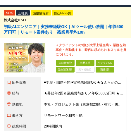
NEW
正社員
面接情報有
自己PR不要
株式会社ITSO
初級AIエンジニア｜実務未経験OK｜AIツール使い放題｜年収500
万円可｜リモート案件あり｜残業月平均10h
＜クライアントの9割が大手上場企業＞ 業務を効
率化・自動化する、時代に求められるスキルを身
につけよう。
未経験歓迎
学歴不問
ベテランOK
完全週休2日
賞与複数月
面接1回
応募資格
■学歴・職歴不問 ■実務未経験OK ★なんらかのプログラミングを学習した方（独学/スクールなどは不問）を歓迎します！ ┗Python、Java、Javascript、VBA、GASなど ≪以下のよう
給与
★昇給年2回＆業績賞与あり／年収500万円可 ★前職給与を考慮 ★ストックオプション付与あり（IPO間近） ★昇給制度あり ┗入社6カ月後に3％以上の昇給があります。その後、業績に合わせて適宜、昇給し
勤務地
本社・プロジェクト先（東京都23区・横浜・川崎・千葉・埼玉が中心）いずれかでの勤務となります（常駐は全体の1割程度！） 《本社》東京都港区虎ノ門3-5-1 虎ノ門37森ビル12F ※(変更の範囲)
働き方
リモートワーク相談可能
残業時間
20時間以内