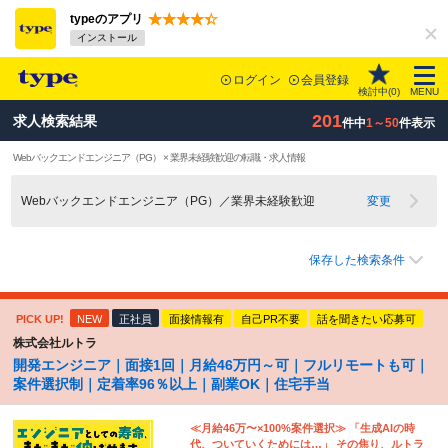
typeのアプリ
インストール
ログイン
会員登録
検討中(
0
)
MENU
201
求人検索結果
件中
1～50
件表示
Webバックエンドエンジニア（PG） × 業界未経験歓迎の転職・求人情報
Webバックエンドエンジニア（PG）／業界未経験歓迎
変更
保存した検索条件
PICK UP!
NEW
正社員
面接情報有
自己PR不要
話を聞きたい応募可
株式会社ルトラ
開発エンジニア｜面接1回｜月給46万円～可｜フルリモートも可｜
案件選択制｜定着率96％以上｜副業OK｜住宅手当
≪月給46万〜×100%案件選択≫ 「生成AIの時
代、ついていくためには…」 その焦り、ルトラ