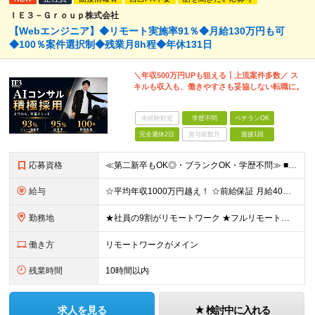
ＩＥ３－Ｇｒｏｕｐ株式会社
【Webエンジニア】◆リモート実施率91％◆月給130万円も可
◆100％案件選択制◆残業月8h程◆年休131日
＼年収500万円UPも狙える┃上流案件多数／ ス
キルも収入も、働きやすさも妥協しない転職に。
未経験歓迎
学歴不問
ベテランOK
完全週休2日
賞与複数月
面接1回
応募資格
≪第二新卒もOK◎・ブランクOK・学歴不問≫ ■エンジニアとして実務経験をお持ちの方（2年以上） ＼意欲重視の採用です／ 「経歴に自信がない」という方も、 ”今後挑戦したいこと""スキルアップしたい
給与
☆平均年収1000万円越え！ ☆前給保証 月給40万円〜140万円＋決算賞与＋各種手当 ※経験・能力を考慮し、当社規定により加給・優遇します ※月給には固定残業代（6万9,000円～18万6,00
勤務地
★社員の9割がリモートワーク ★フルリモート案件もあり ★地方からの応募も歓迎！／転居を伴う転勤なし 東京23区を中心としたプロジェクト先での勤務です。 ◎東京⇒地方へUターンし、フルリモ勤務 ◎
働き方
リモートワークがメイン
残業時間
10時間以内
求人を見る
検討中に入れる