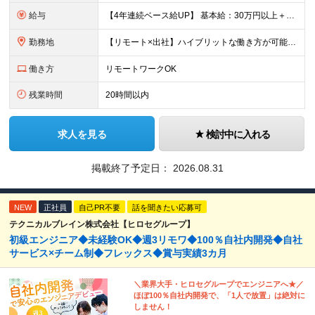
給与
【4年連続ベース給UP】 基本給：30万円以上＋残業代(全額)＋各種手当 ※みなし残業なし ※基本給は経験や前職の給与を十分に考慮します ※交通費別途支給 ※6ヶ月間の試用期間があります（給与・待遇は
勤務地
【リモート×出社】ハイブリットな働き方が可能！ 東京、神奈川、埼玉、千葉のプロジェクト先 ■本社 神奈川県横浜市神奈川区栄町3-12 パシフィックマークス横浜イースト6F ■事業所(東京都最寄駅のみ
働き方
リモートワークOK
残業時間
20時間以内
求人を見る
検討中に入れる
掲載終了予定日：
2026.08.31
NEW
正社員
自己PR不要
話を聞きたい応募可
テクニカルブレイン株式会社【ヒロセグループ】
初級エンジニア◆未経験OK◆週3リモワ◆100％自社内開発◆自社
サービス×チーム制◆フレックス◆賞与実績3カ月
＼業界大手・ヒロセグループでエンジニアへ★／
ほぼ100％自社内開発で、「1人で放置」は絶対に
しません！