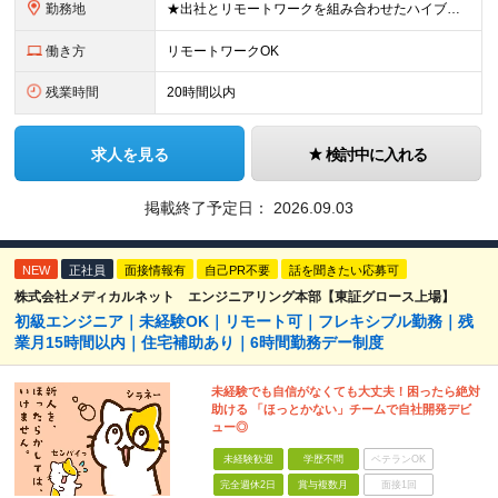
勤務地
★出社とリモートワークを組み合わせたハイブリッド勤務！ ★幡ヶ谷駅から徒歩1分！ 【本社】 東京都渋谷区幡ヶ谷1-34-14 宝ビル3F ※(変更の範囲)上記を除く当社関連勤務地
働き方
リモートワークOK
残業時間
20時間以内
求人を見る
検討中に入れる
掲載終了予定日：
2026.09.03
NEW
正社員
面接情報有
自己PR不要
話を聞きたい応募可
株式会社メディカルネット エンジニアリング本部【東証グロース上場】
初級エンジニア｜未経験OK｜リモート可｜フレキシブル勤務｜残
業月15時間以内｜住宅補助あり｜6時間勤務デー制度
未経験でも自信がなくても大丈夫！困ったら絶対
助ける 「ほっとかない」チームで自社開発デビ
ュー◎
未経験歓迎
学歴不問
ベテランOK
完全週休2日
賞与複数月
面接1回