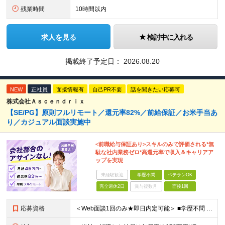
残業時間
10時間以内
求人を見る
検討中に入れる
掲載終了予定日：
2026.08.20
NEW
正社員
面接情報有
自己PR不要
話を聞きたい応募可
株式会社Ａｓｃｅｎｄｒｉｘ
【SE/PG】原則フルリモート／還元率82%／前給保証／お米手当あ
り／カジュアル面談実施中
<前職給与保証あり>スキルのみで評価される*無
駄な社内業務ゼロ*高還元率で収入＆キャリアア
ップを実現
未経験歓迎
学歴不問
ベテランOK
完全週休2日
賞与複数月
面接1回
応募資格
＜Web面談1回のみ★即日内定可能＞ ■学歴不問 ■エンジニアとしての実務経験1年以上 （開発・インフラ・技術・工程など不問）