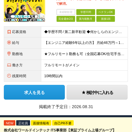
で解消。
未経験歓迎
学歴不問
ベテランOK
完全週休2日
賞与複数月
面接1回
応募資格
◆学歴不問 / 第二新卒歓迎 ◆何かしらのエンジニア経験をお持ちの方 （言語・期間・フェーズ不問） 経験浅めの方も遠慮なくご応募ください！ ■入社前Q＆A ────── ◎実力に見合った報酬が手に
給与
【エンジニア経験6年以上の方】 月給46万円～100万円（固定残業代含む） ※上記月給には月30時間分の固定残業代（月8万7,400円～月19万円）を含む。超過分は全額支給。 【エンジニア経験4年以
勤務地
★フルリモート勤務も可（全国応募OK/住宅手当を支給します） ※案件によって常駐が必要になる場合があります。 ※希望がない限り、転勤はありません ※U・Iターン歓迎 ★ルトラの社員は全国各地で活躍中
働き方
フルリモートがメイン
残業時間
10時間以内
求人を見る
検討中に入れる
掲載終了予定日：
2026.08.31
NEW
正社員
面接情報有
自己PR不要
株式会社ワールドインテック ITS事業部【東証プライム上場グループ】