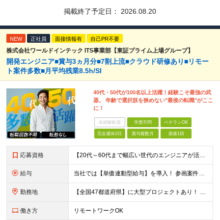
掲載終了予定日：
2026.08.20
NEW
正社員
面接情報有
自己PR不要
株式会社ワールドインテック ITS事業部【東証プライム上場グループ】
開発エンジニア■賞与3ヵ月分■7割上流■クラウド研修あり■リモー
ト案件多数■月平均残業8.5h/SI
40代・50代が100名以上活躍！経験こそ最強の武
器。 年齢で選択肢を狭めない"最後の転職"がここ
に！
未経験歓迎
学歴不問
ベテランOK
完全週休2日
賞与複数月
面接1回
応募資格
【20代～60代まで幅広い世代のエンジニアが活躍してます】 ■学歴不問 ■転職回数不問 ■開発経験（年数不問）をお持ちの方
給与
当社では【単価連動型給与】を導入！ 参画案件の契約単価に連動して給与が決定。 還元率は単価の【70％～80％】と東証プライム上場グループとして高水準です！（社会保険料・教育コスト含む） ■関東：月給
勤務地
【全国47都道府県】に大型プロジェクトあり！ 主要勤務地： 北海道/宮城県/栃木県/埼玉県/千葉県/東京都/神奈川県/愛知県/大阪府/京都府/兵庫県/広島県/福岡県/熊本県 ※勤務エリアは、あなたの
働き方
リモートワークOK