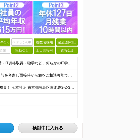
卒OK
ベテランOK
複数名採用
完全週休2日
企業
転勤なし
土日面接可
面接1回
【経験不問！未経験歓迎】 ◆学歴不問 ◆ITスクール受講・IT資格取得・独学など、何らかのIT学習経験をお持ちの方 ※実務経験は問いません ※IT未経験でも、自学や職業訓練など学習を始めている方を対象
★IT業界以外の経験であっても、 あなたのこれまでの給与を考慮し面接時から額をご相談可能です！ ■未経験者 初年度想定月給 月給：255,000円～295,000円（年収:356万円～412万円以上
ハイブリッド・リモートなど、働き方の希望実現率は100％！ ≪本社≫ 東京都豊島区東池袋3-2-3 第一主田ビル402号室 「晩ご飯は家族と一緒に食べたい」 島崎代表のそんなシンプルな想いから、当
検討中に入れる