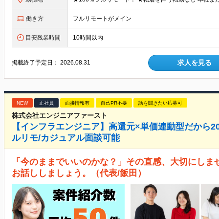
働き方
フルリモートがメイン
目安残業時間
10時間以内
求人を見る
掲載終了予定日：
2026.08.31
NEW
正社員
面接情報有
自己PR不要
話を聞きたい応募可
株式会社エンジニアファースト
【インフラエンジニア】高還元×単価連動型だから20
ルリモ/カジュアル面談可能
「今のままでいいのかな？」その直感、大切にしま
お話ししましょう。（代表/飯田）