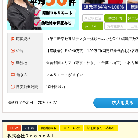
未経験歓迎
学歴不問
第二新
休日120日
賞与複数月
上場
応募資格
給与
勤務地
働き方
フルリモートがメイン
目安残業時間
10時間以内
求人を見る
掲載終了予定日：
2026.08.27
NEW
正社員
面接情報有
自己PR不要
話を聞きたい応募可
株式会社Ｃｒａｎｅ＆Ｉ