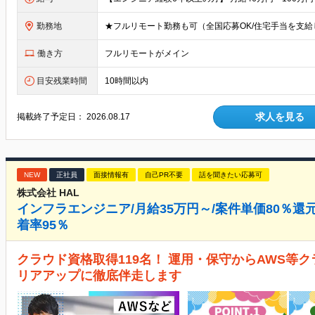
勤務地
働き方
フルリモートがメイン
目安残業時間
10時間以内
求人を見る
掲載終了予定日：
2026.08.17
NEW
正社員
面接情報有
自己PR不要
話を聞きたい応募可
株式会社 HAL
インフラエンジニア/月給35万円～/案件単価80％還元
着率95％
クラウド資格取得119名！ 運用・保守からAWS等
リアアップに徹底伴走します