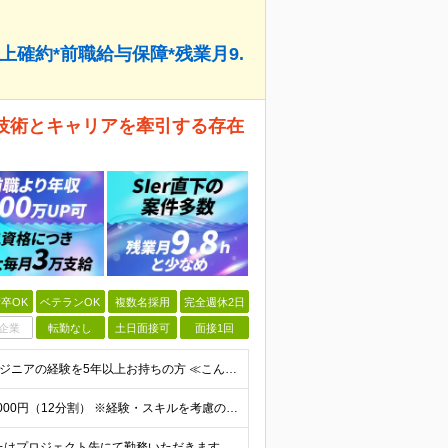
上確約*前職給与保障*残業月9.
ら技術とキャリアを牽引する存在
卒OK
ベテランOK
複数名採用
完全週休2日
企業
転勤なし
土日面接可
面接1回
＼40代・50代も活躍中！／ ★学歴不問 ★インフラエンジニアの経験を5年以上お持ちの方 ≪こんな方にピッタリです！≫ ◎自身の市場価値を正当に評価してほしい ◎今より年収をアップさせたい ◎多彩な
★年収1000万～スタート！ 年俸1,000万円～1,162万8,000円（12分割） ※経験・スキルを考慮の上決定します ※上記金額には固定残業代（月30h分・158,400円～184,000円
★100％フルリモート！ ★転居を伴う転勤なし 本社またはプロジェクト先にて勤務いただきます！ ※プロジェクト先は一都三県及び23区内がメイン 【本社】 東京都新宿区神楽坂1-2 研究社英語センタ