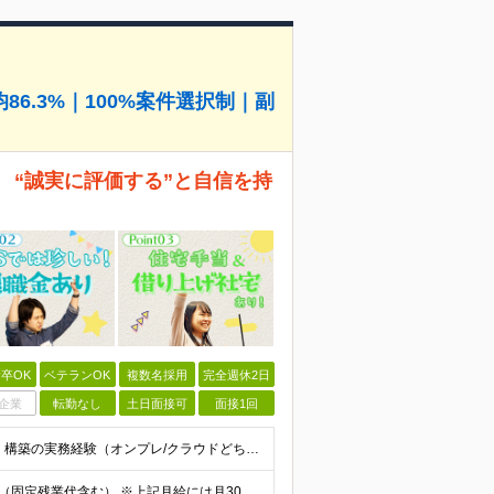
6.3%｜100%案件選択制｜副
 “誠実に評価する”と自信を持
卒OK
ベテランOK
複数名採用
完全週休2日
企業
転勤なし
土日面接可
面接1回
◆以下のいずれかの経験をお持ちの方 ・インフラ設計・構築の実務経験（オンプレ/クラウドどちらもOK） ・クラウド環境下での運用保守に関する実務経験 ◆学歴不問 ＜こんな方は特に歓迎します＞ ◎これま
【エンジニア経験6年以上の方】 月給46万円～100万円（固定残業代含む） ※上記月給には月30時間分の固定残業代（月8万7,400円～月19万円）を含む。超過分は全額支給。 【エンジニア経験4年以