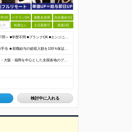
卒OK
ベテランOK
複数名採用
完全週休2日
企業
転勤なし
土日面接可
面接1回
＜第二新卒歓迎◎テスター経験のみでもOK！転職回数不問＞ ■学歴不問 ■ブランクOK ■エンジニアとしての実務経験が1年以上ある方 └開発、インフラ、工程、言語は一切不問！ ※未経験も若干名募集して
【経験者】月給40万円～120万円(固定残業代含む)+各種手当 ★前職給与の総収入額を100％保証｜還元率84％〜100％ ★20代の平均年収570万円 ※月給には、みなし残業手当(月30時間／5万
☆首都圏エリア（東京・神奈川・千葉・埼玉）・名古屋・大阪・福岡を中心とした全国各地のプロジェクト先に参画いただきます。 ※希望をヒアリングした上で決定します ☆全国各地からフルリモートOK 【本社】
検討中に入れる