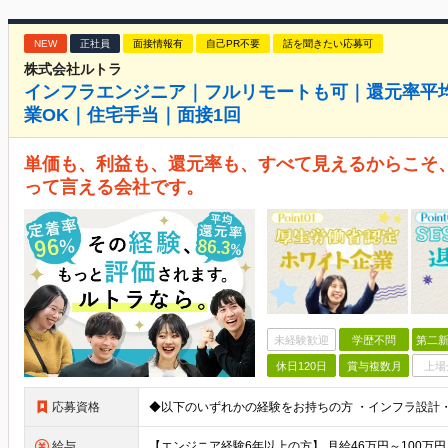
NEW
正社員
面接情報有
自己PR不要
話を聞きたい応募可
株式会社ルトラ
インフラエンジニア｜フルリモートも可｜還元率平均8
業OK｜住宅手当｜面接1回
単価も、利益も、還元率も、すべて見えるからこそ、
って言える会社です。
未経験歓迎
学歴不問
第二新
休日120日
賞与複数月
上場
応募資格
給与