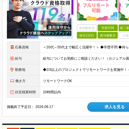
未経験歓迎
学歴不問
第二新
休日120日
賞与複数月
上場
応募資格
給与
勤務地
働き方
リモートワークOK
目安残業時間
20時間以内
求人を見る
掲載終了予定日：
2026.08.17