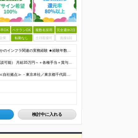
卒OK
ベテランOK
複数名採用
完全週休2日
企業
転勤なし
土日面接可
面接1回
＜20代～50代まで幅広く活躍中！＞ ◆学歴不問 ◆何らかのインフラ関連の実務経験 ★経験年数不問/運用監視レベルも歓迎 ＜こんな方は大歓迎！＞ ◎今の収入に不満がある ◎もっと上流の案件で活躍した
給与についてお気軽にご相談ください！（カジュアル面談可能） 月給35万円～＋各種手当＋賞与2回 ※固定残業代は、時間外労働の有無に関わらず40時間分を87,500円～支給 ※超過分は別途支給 ※試用
◆2/3以上のプロジェクトでリモートワークを実施中！ ≪自社拠点≫ ・東京本社／東京都千代田区丸の内二丁目6番1号 丸の内パークビルディング6階 ・関西支社／⼤阪府⼤阪市中央区安⼟町2-3-13 ⼤
検討中に入れる