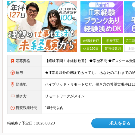
未経験歓迎
学歴不問
第二新
休日120日
賞与複数月
上場
応募資格
給与
勤務地
働き方
リモートワークがメイン
目安残業時間
10時間以内
求人を見る
掲載終了予定日：
2026.08.20