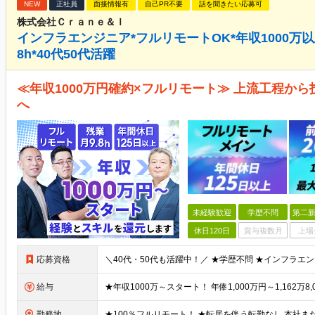
NEW
正社員
面接情報有
自己PR不要
話を聞きたい応募可
株式会社Ｃｒａｎｅ＆Ｉ
インフラエンジニア*フルリモートOK*年収1000万以
8h*40代50代活躍
≪年収1000万円確約×フルリモート≫ 上流工程か
へ
未経験歓迎
学歴不問
第二新
休日120日
賞与複数月
上場
応募資格
給与
勤務地