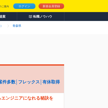
ログイン
新規会員登録
のご案内
人提案
転職ノウハウ
築）
青森県
案件多数│フレックス│有休取得
らエンジニアになれる秘訣を