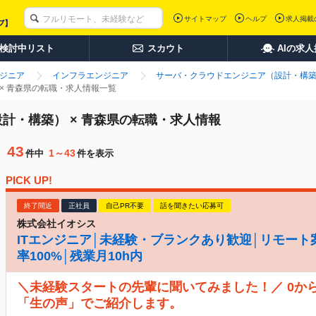
サイトマップ
ヘルプ
求人掲載
検討中リスト
スカウト
AIの求
ンジニア
インフラエンジニア
サーバ・クラウドエンジニア（設計・構
× 青森県の転職・求人情報一覧
計・構築） × 青森県の転職・求人情報
43
1～43
件中
件を表示
PICK UP!
終了間近
正社員
自己PR不要
話を聞きたい応募可
株式会社イオシス
ITエンジニア│未経験・ブランクあり歓迎│リモート
率100%│残業月10h内
＼未経験スタートの先輩に聞いてみました！／ 0か
「生の声」でご紹介します。