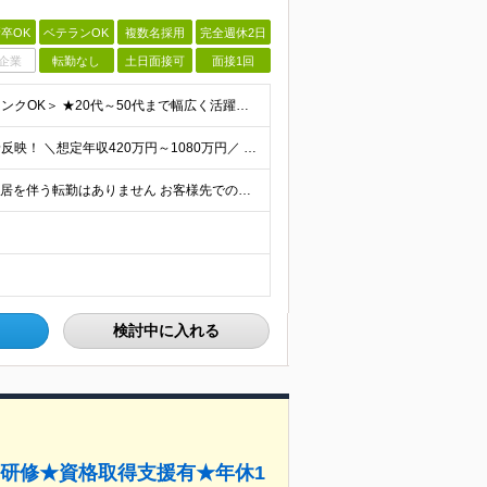
卒OK
ベテランOK
複数名採用
完全週休2日
企業
転勤なし
土日面接可
面接1回
＜経験3ヶ月以上で応募OK／担当工程・環境不問／ブランクOK＞ ★20代～50代まで幅広く活躍中 ★キャリア20年以上のベテランも歓迎 ★子育てと両立しながら働く社員も在籍 ★ブランクあり・正社員デビ
★前職給与を100％保証 ★案件単価が上がったら即昇給反映！ ＼想定年収420万円～1080万円／ 月給35万円～90万円＋交通費全額支給＋各種手当 平均150～200万円年収UPを実現！ ーーー
★リモートワークOK ★希望の勤務地に配属します ★転居を伴う転勤はありません お客様先での勤務となります。 ■東京本社／東京都新宿区西新宿1-20-3 ■大阪支社／大阪府大阪市中央区安土町2-3
検討中に入れる
研修★資格取得支援有★年休1