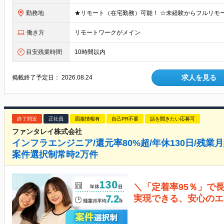
勤務地
働き方
リモートワークがメイン
目安残業時間
10時間以内
求人を見る
掲載終了予定日：
2026.08.24
終了間近
正社員
面接情報有
自己PR不要
話を聞きたい応募可
ファンタレイ株式会社
インフラエンジニア/還元率80%超/年休130日/残業月
案件選択制常時2万件
＼「定着率95％」で
実現できる、安心のエ