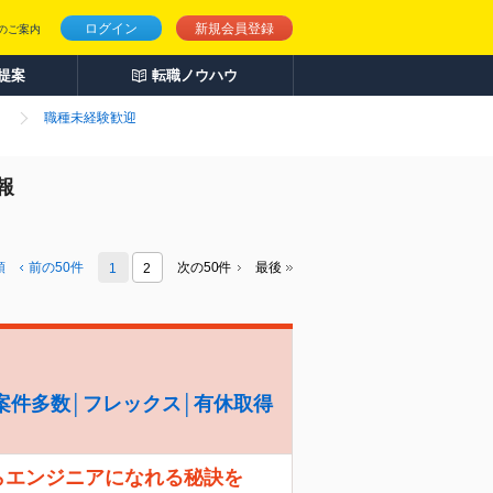
ログイン
新規会員登録
のご案内
人提案
転職ノウハウ
）
職種未経験歓迎
報
頭
前の
50
件
次の50件
最後
1
2
案件多数│フレックス│有休取得
らエンジニアになれる秘訣を