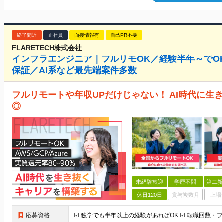
終了間近
正社員
面接情報有
自己PR不要
FLARETECH株式会社
インフラエンジニア｜フルリモOK／経験半年～でOK
保証／AI系など最先端案件多数
フルリモートや年収UPだけじゃない！ AI時代に生
◎
未経験歓迎
学歴不問
第二新
休日120日
賞与複数月
上場
応募資格