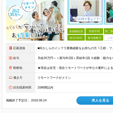
未経験歓迎
学歴不問
第二新
休日120日
賞与複数月
上場
応募資格
■何かしらのインフラ業務経験をお持ちの方 └工程・フ
給与
勤務地
働き方
リモートワークがメイン
目安残業時間
20時間以内
求人を見る
掲載終了予定日：
2026.08.24