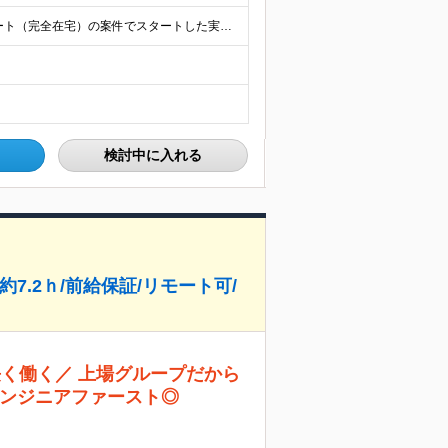
★リモート（在宅勤務）可能！ ☆未経験からフルリモート（完全在宅）の案件でスタートした実績あり 東京本社／東京都町田市中町1丁目12-16 アイケーブリックス202 (変更の範囲)上記を除く当社関
検討中に入れる
約7.2ｈ/前給保証/リモート可/
長く働く／ 上場グループだから
ンジニアファースト◎