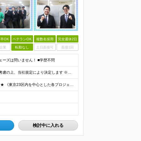
卒OK
ベテランOK
複数名採用
完全週休2日
企業
転勤なし
土日面接可
面接1回
ェーズは問いません！ ■学歴不問
月給35万円～＋賞与年2回＋昇給年1回 ※経験・能力を考慮の上、当社規定により決定します ※残業手当は別途全額支給します ※試用期間3ヶ月あり。期間中、給与・待遇に差異はありません ☆安心の福利厚生
★現在は在宅・混合リモートワークが中心※案件による★ 《東京23区内を中心とした各プロジェクト先となります》 ※神奈川、千葉、埼玉の案件もご案内できます ※配属先は、個人の希望と居住地を最大限考慮し
検討中に入れる