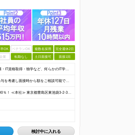
卒OK
ベテランOK
複数名採用
完全週休2日
企業
転勤なし
土日面接可
面接1回
【経験不問！未経験歓迎】 ◆学歴不問 ◆ITスクール受講・IT資格取得・独学など、何らかのIT学習経験をお持ちの方 ※実務経験は問いません ※IT未経験でも、自学や職業訓練など学習を始めている方を対象
★IT業界以外の経験であっても、 あなたのこれまでの給与を考慮し面接時から額をご相談可能です！ ■未経験者 初年度想定月給 月給：255,000円～295,000円（年収:356万円～412万円以上
ハイブリッド・リモートなど、働き方の希望実現率は100％！ ≪本社≫ 東京都豊島区東池袋3-2-3 第一主田ビル402号室 「晩ご飯は家族と一緒に食べたい」 島崎代表のそんなシンプルな想いから、当
検討中に入れる