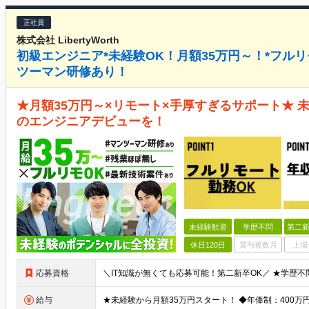
正社員
株式会社 LibertyWorth
初級エンジニア*未経験OK！月額35万円～！*フルリ
ツーマン研修あり！
★月額35万円～×リモート×手厚すぎるサポート★ 
のエンジニアデビューを！
未経験歓迎
学歴不問
第二新
休日120日
賞与複数月
上場
応募資格
給与