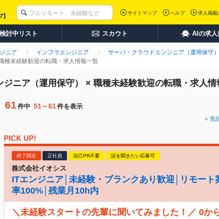
サイトマップ
ヘルプ
求人掲載
検討中リスト
スカウト
AIの求
ンジニア
インフラエンジニア
サーバ・クラウドエンジニア（運用保守
 職種未経験歓迎の転職・求人情報一覧
ンジニア（運用保守） × 職種未経験歓迎の転職・求人情
61
51～61
件中
件を表示
先
PICK UP!
終了間近
正社員
自己PR不要
話を聞きたい応募可
株式会社イオシス
ITエンジニア│未経験・ブランクあり歓迎│リモート
率100%│残業月10h内
＼未経験スタートの先輩に聞いてみました！／ 0か