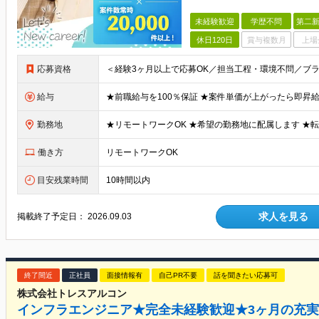
未経験歓迎
学歴不問
第二新
休日120日
賞与複数月
上場
応募資格
給与
勤務地
働き方
リモートワークOK
目安残業時間
10時間以内
求人を見る
掲載終了予定日：
2026.09.03
終了間近
正社員
面接情報有
自己PR不要
話を聞きたい応募可
株式会社トレスアルコン
インフラエンジニア★完全未経験歓迎★3ヶ月の充実