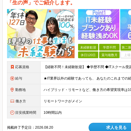
「生の声」でご紹介します。
未経験歓迎
学歴不問
第二新
休日120日
賞与複数月
上場
応募資格
給与
勤務地
働き方
リモートワークがメイン
目安残業時間
10時間以内
求人を見る
掲載終了予定日：
2026.08.20