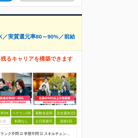
／実質還元率80～90%／前給
き残るキャリアを構築できます
卒OK
ベテランOK
複数名採用
完全週休2日
企業
転勤なし
土日面接可
面接1回
☑︎ 独学でも半年以上の経験があればOK ☑︎ 転職回数・ブランク不問 ☑︎ 学歴不問 ☑︎ スキルチェンジ可 ＜必須条件＞ インフラエンジニアとしての実務経験をお持ちの方 ┗設計構築or運用保守、