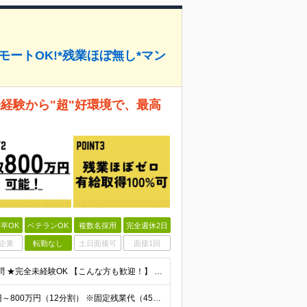
モートOK!*残業ほぼ無し*マン
未経験から"超"好環境で、最高
卒OK
ベテランOK
複数名採用
完全週休2日
企業
転勤なし
土日面接可
面接1回
＼IT知識が無くても応募可能！第二新卒OK／ ★学歴不問 ★完全未経験OK 【こんな方も歓迎！】 ★人とコミュニケーションを取ることが好きな方 ★「こうしたい！」という希望を積極的に発言してくれる方
★未経験から月額35万円スタート！ ◆年俸制：400万円～800万円（12分割） ※固定残業代（45時間分/10万6065円～）含む。 ※超過分別途支給。 ※試用期間3カ月（その間の給与・待遇に変