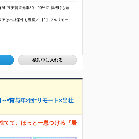
☑︎ 直近実績、月平均17,000円の昇給 ☑︎ 前職給与100%保証 ☑︎ 実質還元率80～90% ☑︎ 待機時も給与は満額支給 月給35万円～70万円＋交通費など各種手当 ※想定年収：4,200
＼全国募集｜フルリモートOK｜東京・大阪・名古屋エリアは出社案件も豊富／ 【1】フルリモートの場合…全国各地にて完全在宅勤務が可能！強制的な出社日もありません。 【2】出社の場合…本社、大阪支店、も
検討中に入れる
～*賞与年2回*リモート×出社
ぎ捨てて、ほっと一息つける『居