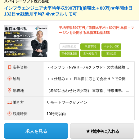
スパイシーソフト株式会社
インフラエンジニア★平均年収590万円(前職比＋80万)★年間休日
132日★残業月平均7.4h★フルリモ可
平均年収590万円／前職比平均＋80万円 単価・マ
ージンを公開する単価連動型SES
未経験歓迎
学歴不問
ベテランOK
完全週休2日
賞与複数月
面接1回
応募資格
・インフラ（NW/サーバ/クラウド）の実務経験をお持ちの方（目安：1年以上は全員面接確定） ・インフラに興味がある未経験の方 ・学歴不問 ■ こんな方を歓迎します ・IaC（Terraform等）
給与
＜＜仕組み＞＞ 月単価に応じて会社ＨＰで公開しているテーブルにもとづき毎月決定されます！ https://www.tech4u.dev/payroll ＜＜実績＞＞ 平均年収実績：590万円 ＜＜
勤務地
（希望にあわせた選択制） 東京都、神奈川県、埼玉県、千葉県、大阪府、兵庫県、京都府、愛知県、福岡県の各プロジェクト先 ・フル／ハイブリッドリモート案件あり ・転勤なし ・U・Iターンも歓迎＆支援可能
働き方
リモートワークがメイン
残業時間
10時間以内
求人を見る
検討中に入れる