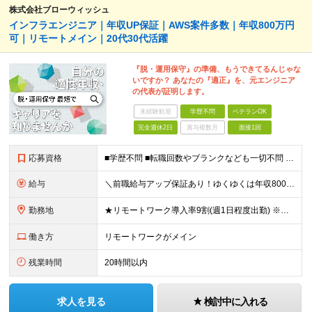
株式会社ブローウィッシュ
インフラエンジニア｜年収UP保証｜AWS案件多数｜年収800万円
可｜リモートメイン｜20代30代活躍
『脱・運用保守』の準備、もうできてるんじゃな
いですか？ あなたの『適正』を、元エンジニア
の代表が証明します。
未経験歓迎
学歴不問
ベテランOK
完全週休2日
賞与複数月
面接1回
応募資格
■学歴不問 ■転職回数やブランクなども一切不問 ■インフラエンジニアとしての経験をお持ちの方(目安2年以上）
給与
＼前職給与アップ保証あり！ゆくゆくは年収800万以上も可能／ ■設計・構築のご経験がある方 月給45万円～＋インセンティブ 入社後、年収が300万円と大幅にアップした事例もございます！ 前職と同等
勤務地
★リモートワーク導入率9割(週1日程度出勤) ※出社が伴う場合は東京23区・横浜を中心としたクライアント先になります。 ※配属先は希望を考慮します。 【本社】 東京都千代田区神田須田町1-3-33
働き方
リモートワークがメイン
残業時間
20時間以内
求人を見る
検討中に入れる