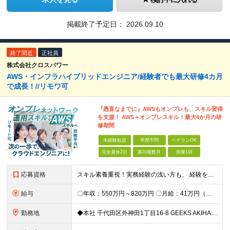
掲載終了予定日：
2026.09.10
終了間近
正社員
株式会社クロスパワー
AWS・インフラハイブリッドエンジニア/経験者でも最大研修4カ月
で成長！//リモワ可
『愚直なまでに』AWSもオンプレも、スキル習得
を支援！ AWS＋オンプレスキル！最大4か月の研
修期間
未経験歓迎
学歴不問
ベテランOK
完全週休2日
賞与複数月
面接1回
応募資格
スキル素養重視！実務経験の浅い方も、 経験を活かしたい中堅層も、幅広く歓迎します！ ・学歴不問 ・システム運用、構築、開発経験または相当の見識がある方 ◆賞与年2回有◆20～50代まで幅広い年代が
給与
〇年収：550万円～820万円 〇月給：41万円（固定残業100,898円含）～ 60万円（固定残業152,929円含）＋賞与＋資格手当 ※固定残業は45時間（当社の平均残業は8時間です）。 万が一
勤務地
◆本社 千代田区外神田1丁目16-8 GEEKS AKIHABARA 3階 ◆リモートワーク者多数 ※上記を除く当社関連勤務地