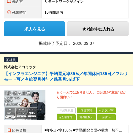
働き方
リモートワークがメイン
残業時間
10時間以内
求人を見る
検討中に入れる
掲載終了予定日：
2026.09.07
正社員
株式会社アコミック
【インフラエンジニア】平均還元率85％／年間休日135日／フルリ
モート可／有給翌月付与／残業月5h以下
もう一人ではありません。 自分達が”主役”だか
ら面白い！
未経験歓迎
学歴不問
ベテランOK
完全週休2日
賞与複数月
面接1回
応募資格
■年収UP率150％ ■学歴/開発言語や環境一切不問 ■第二新卒・既卒歓迎 ■経験浅め・ブランクがある方もOK！ 【必須条件】 インフラエンジニアの実務経験1年以上の方 ★PM/PLへのキャリアU