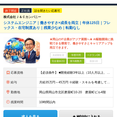
終了間近
正社員
話を聞きたい応募可
株式会社Ｊ＆Ｃカンパニー
システムエンジニア｜働きやすさ×成長を両立｜年休125日｜フレ
ックス・在宅制度あり｜残業少なめ｜転勤なし
★岡山のIT企業がアジア展開へ★ AI駆動開発に挑
戦できる環境で、働きやすさとキャリアアップを
両立できます。
未経験歓迎
学歴不問
ベテランOK
完全週休2日
賞与複数月
面接1回
応募資格
【必須条件】 ■開発経験3年以上（10人月以上、5名以上の体制での経験あり） ■要件定義～上流設計までの経験 ■Web系、フロントエンド、バックエンド共に開発経験あり ■フレームワーク、製品パッケージ
給与
月給35万円～45万円 ※経験・スキルを考慮して決定します。 ※残業代は別途全額支給します。 まずはご経験をお聞かせください。
勤務地
岡山県岡山市北区磨屋町10-20 磨屋町ビル4階
残業時間
10時間以内
求人を見る
検討中に入れる