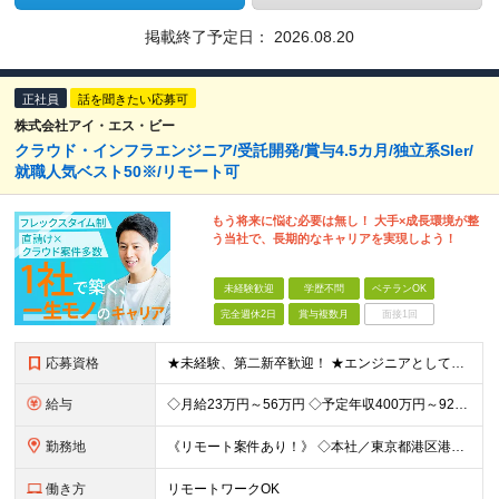
掲載終了予定日：
2026.08.20
正社員
話を聞きたい応募可
株式会社アイ・エス・ビー
クラウド・インフラエンジニア/受託開発/賞与4.5カ月/独立系SIer/
就職人気ベスト50※/リモート可
もう将来に悩む必要は無し！ 大手×成長環境が整
う当社で、長期的なキャリアを実現しよう！
未経験歓迎
学歴不問
ベテランOK
完全週休2日
賞与複数月
面接1回
応募資格
★未経験、第二新卒歓迎！ ★エンジニアとしてキャリアを構築したい方大歓迎！ ★リーダー・マネジメント志向をお持ちの方大歓迎！ 《上流工程へのステップアップを目指す方歓迎》 「構築・運用保守・監視経験
給与
◇月給23万円～56万円 ◇予定年収400万円～925万円 ※残業代全額支給 ※試用期間4カ月 （給与・待遇・雇用形態に差異無し） ◇通勤手当：上限50,000円／月 ◇子育て手当：8,500円（1
勤務地
《リモート案件あり！》 ◇本社／東京都港区港南2-16-3 品川グランドセントラルタワー ◇各事業所／東京、静岡、山梨、大阪、宮城、愛知 ※案件によっては客先勤務の可能性あり ※(変更の範囲)上記
働き方
リモートワークOK