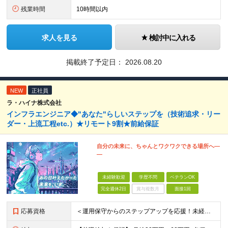
残業時間
10時間以内
求人を見る
検討中に入れる
掲載終了予定日：
2026.08.20
NEW
正社員
ラ・ハイナ株式会社
インフラエンジニア◆"あなた"らしいステップを（技術追求・リー
ダー・上流工程etc.）★リモート9割★前給保証
自分の未来に、ちゃんとワクワクできる場所へ―
―
未経験歓迎
学歴不問
ベテランOK
完全週休2日
賞与複数月
面接1回
応募資格
＜運用保守からのステップアップを応援！未経験からの挑戦も大歓迎です♪＞ ■インフラエンジニアとして何らかの実務経験がある方（経験領域不問） ■学歴不問 【こんな方にピッタリの環境です！】 ・運用保守