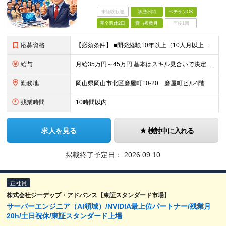
未経験歓迎
学歴不問
ベテランOK
完全週休2日
賞与複数月
面接1回
応募資格
【必須条件】 ■開発経験10年以上（10人月以上、5名以上の体制での経験あり） ■要件定義～上流設計までの経験 ■Web系、フロントエンド、バックエンド共に開発経験あり ■フレームワーク、製品パッケー
給与
月給35万円～45万円 基本はスキル見合いで決定します。 まずはご経験をお聞かせください。
勤務地
岡山県岡山市北区磨屋町10-20 磨屋町ビル4階
残業時間
10時間以内
求人を見る
検討中に入れる
掲載終了予定日：
2026.09.10
正社員
株式会社ジーデップ・アドバンス【東証スタンダード市場】
サーバーエンジニア（AI領域）/NVIDIA最上位パートナー/残業月
20h/土日祝休/東証スタンダード上場