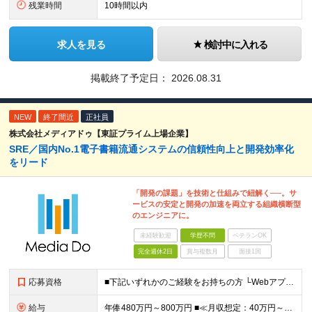
残業時間
10時間以内
求人を見る
検討中に入れる
掲載終了予定日：
2026.08.31
NEW
終了間近
正社員
株式会社メディアドゥ【東証プライム上場企業】
SRE／国内No.1電子書籍流通システムの信頼性向上と開発効率化
をリード
「開発の課題」を技術と仕組みで紐解く──。サ
ービスの安定と開発の加速を両立する組織横断型
のエンジニアに。
未経験歓迎
学歴不問
ベテランOK
完全週休2日
賞与複数月
面接1回
応募資格
■下記いずれかのご経験をお持ちの方 └Webアプリケーションの開発経験 └インフラ（クラウド/オンプレ不問）構築・運用経験 ■学歴不問 □SRE未経験の方も歓迎 「開発経験を活かしインフラも学びたい
給与
年俸480万円～800万円 ■≪月収想定：40万円～66万6,000円≫ ・担当いただく業務範囲やマネジメントの有無など、役割に応じて決定します ・年俸額を12分割し、毎月支給します ・試用期間3カ