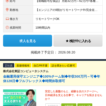
給与
【前職給与を保証】 月給32万円～62万円+各種手当+決算賞与 ★資格手当や資格取得報奨金、役職手当など待遇、福利厚生が充実！ ★1年で年収60万円以上アップした社員が多数！ ※経験・スキルを考慮
勤務地
【エンジニアの9割がリモートワーク中/完全在宅ワークで働くメンバーも◎】 現在、エンジニアの約9割がリモートワークを実施。 そのうち約3割がフルリモートで勤務しており、地方在住のメンバーも活躍していま
働き方
リモートワークOK
残業時間
10時間以内
求人を見る
検討中に入れる
掲載終了予定日：
2026.08.20
正社員
面接情報有
自己PR不要
話を聞きたい応募可
株式会社東証コンピュータシステム
金融運用保守エンジニア◆100%チーム制◆年収500万円～可◆年
休128日◆フルフレックス◆時間休取得可
安定した基盤のもと、経験を次のステージへ。
日本経済を支える仕事で、キャリアを拓きません
か？
未経験歓迎
学歴不問
ベテランOK