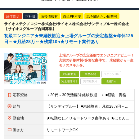
終了間近
正社員
面接情報有
自己PR不要
話を聞きたい応募可
サイオステクノロジー株式会社/サイオス株式会社/サンディブルー株式会社
【サイオスグループ合同募集】
初級エンジニア★未経験歓迎★上場グループの安定基盤★年休125
日～★月給28万～★残業10h★リモート案件あり
上場グループの安定基盤でエンジニアデビュー！
充実の研修体制×多彩な案件で、 未経験から一生
モノのスキルを。
未経験歓迎
学歴不問
ベテランOK
完全週休2日
賞与複数月
面接1回
応募資格
＜20代～30代活躍/未経験歓迎！＞ ■経験・資格不問 ■学歴不問 ＜このような方にオススメです◎＞ ・安定した上場企業グループでキャリアを築きたい方 ・未経験から手に職をつけたい方 ・周囲とのコミ
給与
【サンディブルー】 ■未経験者：月給28万円～（固定残業代20h分/3万4392円～含む） ■経験者：月給35万円～80万円（固定残業代20h分/4万6296円～含む） ※入社後半年間は契約社員、正社
勤務地
★転勤なし／リモートワーク案件あり ★ほとんどの社員が在宅制度を利用しています 各拠点、もしくは案件先のクライアントオフィス、在宅リモート。 ■サイオス・サイオステクノロジー：東京都港区南麻布2-
働き方
リモートワークOK