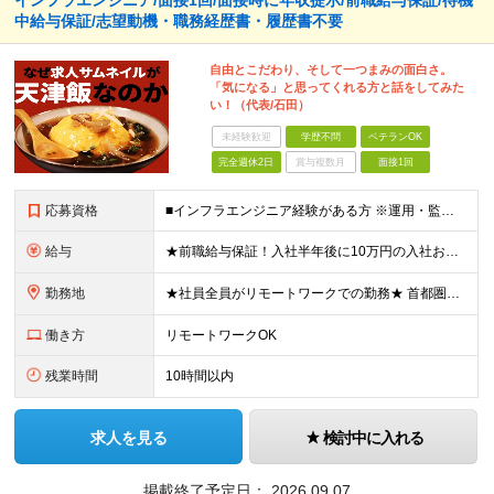
インフラエンジニア/面接1回/面接時に年収提示/前職給与保証/待機
中給与保証/志望動機・職務経歴書・履歴書不要
自由とこだわり、そして一つまみの面白さ。
「気になる」と思ってくれる方と話をしてみた
い！（代表/石田）
未経験歓迎
学歴不問
ベテランOK
完全週休2日
賞与複数月
面接1回
応募資格
■インフラエンジニア経験がある方 ※運用・監視、設計～構築経験者も大歓迎です！ ■学歴不問 ★土日平日22時まで面接対応します！ 代表より⇒「22時までの面接は代表のみが対応します！採用できたら、僕
給与
★前職給与保証！入社半年後に10万円の入社お祝い金あり★ ◎運用・監視の経験をお持ちの方 └年俸300万円～600万円＋書籍購入費用支給＋資格受験費用支給＋資格取得お祝い金 インフラエンジニアの経
勤務地
★社員全員がリモートワークでの勤務★ 首都圏（東京・神奈川・埼玉・千葉）のプロジェクト先にて勤務いただきます。 【本社】東京都中央区日本橋兜町17-2 兜町第6葉山ビル 4階 ※リモートワークも可
働き方
リモートワークOK
残業時間
10時間以内
求人を見る
検討中に入れる
掲載終了予定日：
2026.09.07