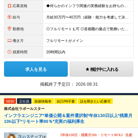
応募資格
◆何らかのインフラ関連の実務経験をお持ちの方 ◆学歴不問 ＜特に歓迎する方＞ ◆Linuxサーバーの構築・運用経験（3年以上） ◆パブリッククラウド（AWS / Azure / GCPいずれか）を用
給与
月給30万円〜40万円（経験・能力を考慮して決定） ※固定残業代20時間分（4.0〜5.5万円）含む／超過分は全額支給 ※経験・スキルを考慮のうえ決定いたします ※6ヶ月の試用期間あり。期間中の待遇に
勤務地
◎フルリモートも可 ◎首都圏の拠点で勤務いただくことを想定しております ■本社（湘南本社） 神奈川県藤沢市辻堂神台2-2-1 アイクロス湘南8階 └JR東海道線「辻堂駅」徒歩3分 ■東北支社 秋田
働き方
フルリモートがメイン
残業時間
20時間以内
求人を見る
検討中に入れる
掲載終了予定日：
2026.08.31
NEW
正社員
面接情報有
自己PR不要
話を聞きたい応募可
株式会社ラポールスター
インフラエンジニア*単価公開＆案件選択制*年休130日以上*残業月
10h以下*リモート率90％*充実の福利厚生
《年休130日・残業月10h・リモート90％》 生産