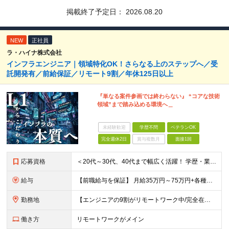
掲載終了予定日：
2026.08.20
NEW
正社員
ラ・ハイナ株式会社
インフラエンジニア｜領域特化OK！さらなる上のステップへ／受
託開発有／前給保証／リモート9割／年休125日以上
『単なる案件参画では終わらない』 “コアな技術
領域”まで踏み込める環境へ＿
未経験歓迎
学歴不問
ベテランOK
完全週休2日
賞与複数月
面接1回
応募資格
＜20代～30代、40代まで幅広く活躍！ 学歴・業界・領域不問＞ インフラエンジニアとして下記いずれかの経験がある方 ■設計・構築の経験（サーバ、ネットワーク、クラウド、セキュリティ、データベース）
給与
【前職給与を保証】 月給35万円～75万円+各種手当+決算賞与 ★資格手当や資格取得報奨金、役職手当など待遇、福利厚生が充実！ ★1年で年収100万円以上アップした社員も在籍！ ※経験・スキルを考
勤務地
【エンジニアの9割がリモートワーク中/完全在宅ワークで働くメンバーも◎】 現在、エンジニアの約9割がリモートワークを実施。 そのうち約3割がフルリモートで勤務しており、地方在住のメンバーも活躍していま
働き方
リモートワークがメイン