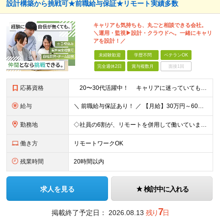
設計構築から挑戦可★前職給与保証★リモート実績多数
キャリアも気持ちも、丸ごと相談できる会社。
＼運用・監視▶︎設計・クラウドへ。一緒にキャリ
アを設計！／
未経験歓迎
学歴不問
ベテランOK
完全週休2日
賞与複数月
面接1回
応募資格
20〜30代活躍中！ キャリアに迷っていても大丈夫。 ＼まずは相談から始めませんか？／ ■サーバー／ネットワーク／クラウドいずれかの分野での実務経験をお持ちの方（半年以上） ※運用・監視・ヘル
給与
＼ 前職給与保証あり！ ／ 【月給】30万円～60万円（各種手当含む） ※経験・スキルを考慮の上、決定します ※月給には、みなし残業時間37時間分（67,300円～）を含む。 ※超過分は別途支給します
勤務地
◇社員の6割が、リモートを併用して働いています！ ◇フルリモートの実績もあり！ ◇勤務地やお住いの地域や希望を考慮 ◇転居を伴う転勤なし 東京23区内をメインに、西東京や横浜、千葉エリアの プロジェ
働き方
リモートワークOK
残業時間
20時間以内
求人を見る
検討中に入れる
7
掲載終了予定日：
2026.08.13
残り
日