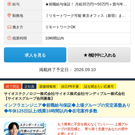
給与
★前職給与保証！ 月給35万円〜50万円＋賞与年2回＋各種手当＋残業代 初年度想定：年収500万円以上～ ※固定残業代（49,361円～68,556円/20時間分）を含みます。超過した場合は別途支
勤務地
┃リモートワーク可能 東京オフィス（新宿）または 東京都・大阪府内各所のプロジェクト先にて勤務いただきます。 ［東京オフィス］ 東京都新宿区西新宿 [大阪オフィス] 大阪府大阪市都島区片町2-2-
働き方
リモートワークOK
残業時間
10時間以内
求人を見る
検討中に入れる
掲載終了予定日：
2026.09.10
終了間近
正社員
面接情報有
自己PR不要
話を聞きたい応募可
サイオステクノロジー株式会社/サイオス株式会社/サンディブルー株式会社
【サイオスグループ合同募集】
インフラエンジニア◆前職給与保証◆上場グループの安定基盤あり
◆年休125日以上/残業10時間以内◆在宅案件多数
もう将来に不安を抱えなくていい―― 上場グル
ープの安定感と、 寄り添う支援であなたの背中
を押します！