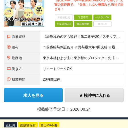
＼設立58年、5,000名規模の業界大手で働く／ 充
実の高待遇で、「失敗」しない転職なら当社で決
まり！
未経験歓迎
学歴不問
ベテランOK
完全週休2日
賞与複数月
面接1回
応募資格
〈経験浅めの方も歓迎／第二新卒OK／ステップアップしたい方〉 ■インフラエンジニアとしての実務経験をお持ちの方 ⇒保守、運用、監視のみや、ヘルプデスク経験者、経験が浅めの方も歓迎します ■学歴不問
給与
☆前職給与保証あり ☆賞与最大年3回支給 ☆最大月10万円の資格手当や住宅手当あり 月給30万円～42万円（賞与年2回、各種手当込み）+残業代全額支給 ※経験、能力を考慮の上、決定いたします ※試
勤務地
東京本社および主に東京都のプロジェクト先【◎在宅勤務あり◎転勤なし】 ※東京支社／ 東京都新宿区西新宿6-5-1 新宿アイランドタワー 5F ※リモートワークは案件により異なります ※副業OK (変
働き方
リモートワークOK
残業時間
20時間以内
求人を見る
検討中に入れる
掲載終了予定日：
2026.08.24
正社員
面接情報有
自己PR不要