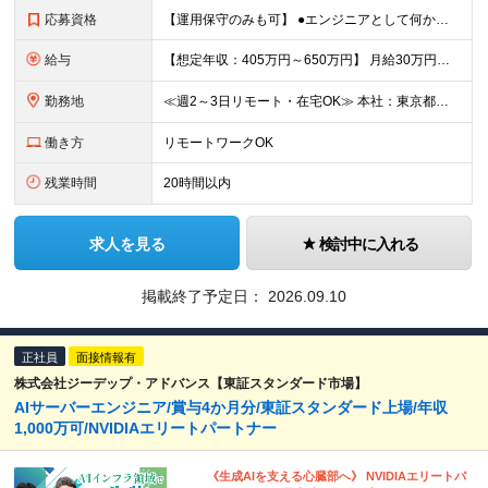
応募資格
【運用保守のみも可】 ●エンジニアとして何かしらの開発経験 ※経験年数1～2年の方から、3年以上の方など幅広く募集しています！ ●学歴不問 ＼こんな方はぜひご応募ください／ ★Pythonでの開発経
給与
【想定年収：405万円～650万円】 月給30万円～＋賞与年1回＋各種手当 ※経験・スキルを考慮して決定いたします ※試用期間6ヶ月（期間中の待遇に差異はありません） ※固定残業代（40時間分／7
勤務地
≪週2～3日リモート・在宅OK≫ 本社：東京都千代田区神田須田町2-1-1 MA SQUARE AKIHABARA 8F ※転勤なし ※変更の範囲：上記を除く当社関連勤務地
働き方
リモートワークOK
残業時間
20時間以内
求人を見る
検討中に入れる
掲載終了予定日：
2026.09.10
正社員
面接情報有
株式会社ジーデップ・アドバンス【東証スタンダード市場】
AIサーバーエンジニア/賞与4か月分/東証スタンダード上場/年収
1,000万可/NVIDIAエリートパートナー
《生成AIを支える心臓部へ》 NVIDIAエリートパ