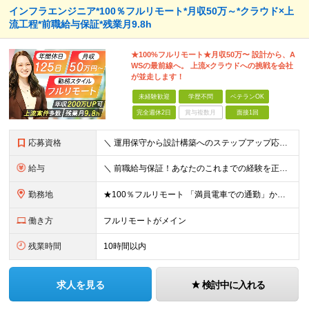
インフラエンジニア*100％フルリモート*月収50万～*クラウド×上
流工程*前職給与保証*残業月9.8h
★100%フルリモート★月収50万〜 設計から、A
WSの最前線へ。 上流×クラウドへの挑戦を会社
が並走します！
未経験歓迎
学歴不問
ベテランOK
完全週休2日
賞与複数月
面接1回
応募資格
＼ 運用保守から設計構築へのステップアップ応援！ ／ ★学歴・分野不問（運用保守経験のみでも歓迎） ★「設計・構築に挑戦したい」「市場価値を高めたい」という意欲を重視！ ┗豊富な案件（SIer直下など
給与
＼ 前職給与保証！あなたのこれまでの経験を正当評価 ／ ★月収50万円～スタート！【年俸600万～1,162万8,000円（12分割）】 ――「頑張りが給与に直結しない…」そんな不満とは無縁の環境で
勤務地
★100％フルリモート 「満員電車での通勤」から卒業できます！ ★転勤なし 【本社】 東京都新宿区神楽坂1-2 研究社英語センタービル3階 本社またはプロジェクト先にて勤務いただきます！ ※プロジ
働き方
フルリモートがメイン
残業時間
10時間以内
求人を見る
検討中に入れる