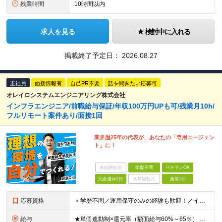
残業時間
10時間以内
求人を見る
検討中に入れる
掲載終了予定日：
2026.08.27
正社員
面接情報有
自己PR不要
話を聞きたい応募可
オレイロシステムエンジニアリング株式会社
インフラエンジニア/前職給与保証/年収100万円UPも可/残業月10h/
フルリモート案件あり/面接1回
業界歴25年の代表が、あなたの「専用エージェン
ト」に！
未経験歓迎
学歴不問
ベテランOK
完全週休2日
賞与複数月
面接1回
応募資格
＜学歴不問／運用保守のみの経験も歓迎！／インフラ部門の立ち上げメンバーの募集！＞ ▼必須要件 何らかのインフラエンジニアとしての実務経験をお持ちの方（目安1年以上） ※運用保守フェーズの経験のみでも
給与
★単価連動制×還元率（額面給与60%～65％） ★前職給与保証（入社時の初動給与として考慮します） 月給30万円～60万円＋賞与 ※上記はあくまで下限です。前職の給与・経験・スキルを最大限考慮し決