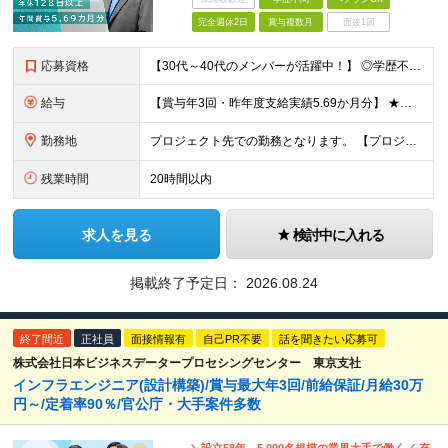
完全週休2日
賞与複数月
面接1回
応募資格
【30代～40代のメンバーが活躍中！】 ◎学歴不問 ◎システム運用・保守の実務経験をお持ちの方 ◎リーダーまたはプロジェクトマネジメント経験がある、または挑戦したい方 ★インフラエンジニアとして次の
給与
【賞与年3回・昨年度支給実績5.69か月分】 ★想定年収500万円～ ★前職給与考慮あり 月給27万円～59万円 +残業代全額支給(1分単位、監督職以下) +人事評価による賞与年2回（4月/10月）
勤務地
プロジェクト先での勤務となります。 【プロジェクト先】 ◆東京都内 ※本社／東京都港区虎ノ門5-13-1 虎ノ門40MTビル 8F ※原則として転居を伴う転勤はありません ※(変更の範囲)上記を除
残業時間
20時間以内
求人を見る
検討中に入れる
掲載終了予定日：
2026.08.24
終了間近
正社員
面接情報有
自己PR不要
話を聞きたい応募可
株式会社日本ビジネスデータープロセシングセンター 東京支社
インフラエンジニア(設計構築)/賞与最大年3回/前給保証/月給30万
円～/定着率90％/官公庁・大手案件多数