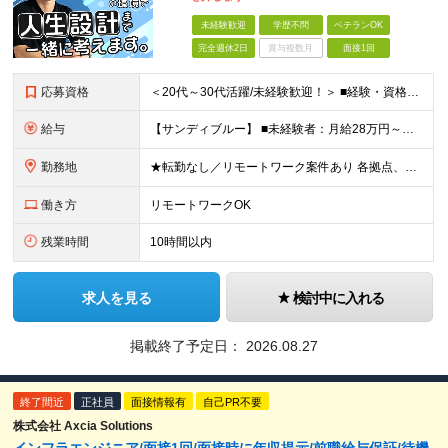
未経験歓迎
学歴不問
ベテランOK
完全週休2日
賞与複数月
面接1回
応募資格
＜20代～30代活躍/未経験歓迎！＞ ■経験・資格不問 ■学歴不問 ★「安定環境で長く働きたい」「クラウドスキルを磨きたい」 という方はぜひご応募ください◎
給与
【サンディブルー】 ■未経験者：月給28万円～（固定残業代20h分/3万4392円～含む） ■経験者：月給35万円～80万円（固定残業代20h分/4万6296円～含む） ※入社後半年間は契約社員、正社
勤務地
★転勤なし／リモートワーク案件あり 各拠点、もしくは案件先のクライアントオフィス、在宅リモート。 ■サイオス・サイオステクノロジー：東京都港区南麻布2-12-3 サイオスビル ■サンディブルー：東
働き方
リモートワークOK
残業時間
10時間以内
求人を見る
検討中に入れる
掲載終了予定日：
2026.08.27
終了間近
正社員
面接情報有
自己PR不要
株式会社 Axcia Solutions