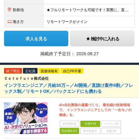
勤務地
★フルリモートワークも可能です！実際に、直近で石川県からフルリモートで参画している社員もいます。 （フルリモート案件へのアサインが難しい場合は、通勤圏内でのプロジェクト調整となります） ★転勤はありま
働き方
リモートワークがメイン
求人を見る
検討中に入れる
掲載終了予定日：
2026.08.27
終了間近
正社員
面接情報有
自己PR不要
Ｃｏｔｏｆｕｒｅ株式会社
インフラエンジニア／月給30万～／AI開発／直請け案件9割／フレ
ックス制／リモートOK／バックエンドにも携わる
AI×自社開発の基盤づくり。 最先端の技術領域
で、 インフラエンジニアとしての「一生モノの
価値」を。
未経験歓迎
学歴不問
ベテランOK
完全週休2日
賞与複数月
面接1回