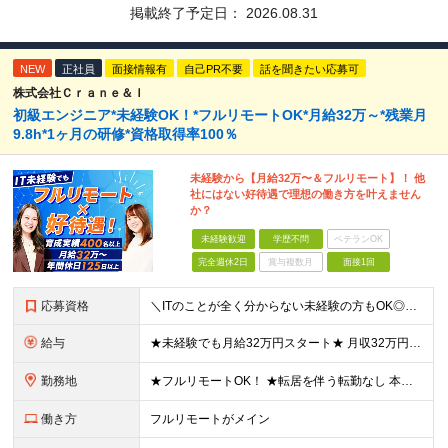
掲載終了予定日：
2026.08.31
NEW
正社員
面接情報有
自己PR不要
話を聞きたい応募可
株式会社Ｃｒａｎｅ＆Ｉ
初級エンジニア*未経験OK！*フルリモートOK*月給32万～*残業月
9.8h*1ヶ月の研修*資格取得率100％
未経験から【月給32万〜＆フルリモート】！ 他
社にはない好待遇で理想の働き方を叶えません
か？
未経験歓迎
学歴不問
ベテランOK
完全週休2日
賞与複数月
面接1回
応募資格
＼ITのことが全く分からない未経験の方もOK◎／≪ポテンシャル採用実施中≫ ★未経験OK！フリータからの正社員デビューもOK！ ★学歴不問 ≪こんな方にピッタリです！≫ ◎未経験から本気でエンジニア
給与
★未経験でも月給32万円スタート★ 月収32万円～35万円＋各種手当（資格手当だけで毎月15万の上乗せ実績あり！） ★資格手当豊富！1資格につき最大3万円支給 ★功績手当の導入で、毎月のお給与に上乗
勤務地
★フルリモートOK！ ★転居を伴う転勤なし 本社またはプロジェクト先にて勤務いただきます！ ※プロジェクト先は一都三県及び23区内がメイン 【本社】 東京都新宿区神楽坂1-2 研究社英語センタービ
働き方
フルリモートがメイン