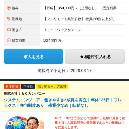
給与
【月給】 350,000円～（上限なし） （固定残業代20時間分16,600円～を含む） ∟経験やスキルにより、決定いたします。 ∟みなし残業代は、時間外労働の有無に関わらず支給します ∟20時間を超
勤務地
【フルリモート案件多数】 社員の9割以上がリモートワークを導入！ 【勤務地】 自宅／本社オフィス／大阪支社／東京23区内のプロジェクト先への勤務 ・プロジェクト先は、居住地やご自身の希望等を考慮の上
働き方
リモートワークがメイン
残業時間
10時間以内
求人を見る
検討中に入れる
掲載終了予定日：
2026.08.17
終了間近
正社員
話を聞きたい応募可
株式会社Ｊ＆Ｃカンパニー
システムエンジニア｜働きやすさ×成長を両立｜年休125日｜フレ
ックス・在宅制度あり｜残業少なめ｜転勤なし
40代・50代が主役として活躍中。経験に見合う裁
量を持ちAI駆動開発の最前線であなたの技術はさ
らに進化します。