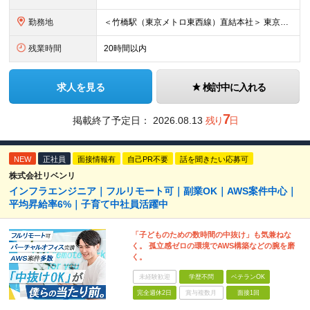
勤務地
＜竹橋駅（東京メトロ東西線）直結本社＞ 東京都千代田区一ツ橋一丁目1番1号パレスサイドビル5F・8F （変更の範囲）上記を除く当社関連勤務地
残業時間
20時間以内
求人を見る
検討中に入れる
7
掲載終了予定日：
2026.08.13
残り
日
NEW
正社員
面接情報有
自己PR不要
話を聞きたい応募可
株式会社リベンリ
インフラエンジニア｜フルリモート可｜副業OK｜AWS案件中心｜
平均昇給率6%｜子育て中社員活躍中
「子どものための数時間の中抜け」も気兼ねな
く。 孤立感ゼロの環境でAWS構築などの腕を磨
く。
未経験歓迎
学歴不問
ベテランOK
完全週休2日
賞与複数月
面接1回