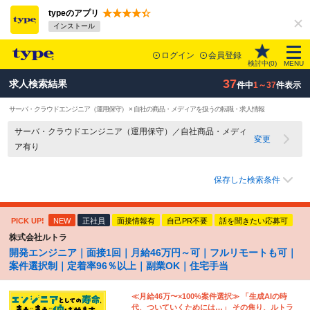
typeのアプリ
インストール
ログイン
会員登録
検討中(
0
)
MENU
37
求人検索結果
件中
1～37
件表示
サーバ・クラウドエンジニア（運用保守） × 自社の商品・メディアを扱うの転職・求人情報
サーバ・クラウドエンジニア（運用保守）／自社商品・メディ
変更
ア有り
保存した検索条件
PICK UP!
NEW
正社員
面接情報有
自己PR不要
話を聞きたい応募可
株式会社ルトラ
開発エンジニア｜面接1回｜月給46万円～可｜フルリモートも可｜
案件選択制｜定着率96％以上｜副業OK｜住宅手当
≪月給46万〜×100%案件選択≫ 「生成AIの時
代、ついていくためには…」 その焦り、ルトラ