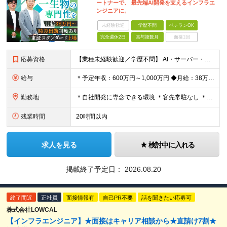
ートナーで、 最先端AI開発を支えるインフラエ
ンジニアに。
未経験歓迎
学歴不問
ベテランOK
完全週休2日
賞与複数月
面接1回
応募資格
【業種未経験歓迎／学歴不問】 AI・サーバー・インフラ技術に興味があり、 先端領域に挑戦したい方を歓迎します！ 【必須条件】 下記いずれかの経験がある方 ◆サーバーエンジニア経験がある方 ◆Linu
給与
＊予定年収：600万円～1,000万円 ◆月給：38万8020円～64万6800円（固定残業代含む） ※固定残業代は月20時間分として、月額52,080円～86,800円を月給に含む。 ※上記を超える
勤務地
＊自社開発に専念できる環境 ＊客先常駐なし ＊数千万円～数億円規模の最新機材が並ぶラボのようなオフィス環境 【東京本社】 東京都中央区晴海1-8-12 晴海アイランド トリトンスクエア オフィスタワ
残業時間
20時間以内
求人を見る
検討中に入れる
掲載終了予定日：
2026.08.20
終了間近
正社員
面接情報有
自己PR不要
話を聞きたい応募可
株式会社LOWCAL
【インフラエンジニア】★面接はキャリア相談から★直請け7割★