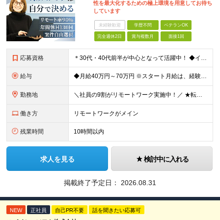
性を最大化するための極上環境を用意してお待ち
しています
未経験歓迎
学歴不問
ベテランOK
完全週休2日
賞与複数月
面接1回
応募資格
＊30代・40代前半が中心となって活躍中！ ◆インフラ（サーバー・ネットワーク・クラウド等）の設計、構築、テストいずれかの実務経験3年以上 ◆学歴不問 ★求める人物像： ◎他責ではなく、自身のキャ
給与
◆月給40万円～70万円 ※スタート月給は、経験・能力・前職の給与等を考慮の上で決定いたします。 ※上記金額には残業の有無に関わらず、 月30時間分の固定残業代（7万6,000円～13万3,000円
勤務地
＼社員の9割がリモートワーク実施中！／ ★転勤ナシ！ ★UIターン歓迎！ 関東、関西、東海、九州・中国エリアの各プロジェクト先から希望を優先して決定。 ※リモート案件も多数あり！ ◆関東エリア
働き方
リモートワークがメイン
残業時間
10時間以内
求人を見る
検討中に入れる
掲載終了予定日：
2026.08.31
NEW
正社員
自己PR不要
話を聞きたい応募可