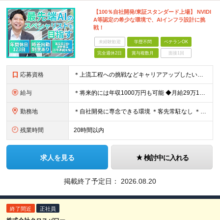
【100％自社開発/東証スタンダード上場】 NVIDI
A等認定の希少な環境で、AIインフラ設計に挑
戦！
未経験歓迎
学歴不問
ベテランOK
完全週休2日
賞与複数月
面接1回
応募資格
＊上流工程への挑戦などキャリアアップしたい方、大歓迎 ＊業種未経験歓迎 ＊学歴不問 【必須条件】 ◆ITに関わる実務経験がある方 ※サーバー運用・監視/フィールドエンジニア キッティング/テクニカ
給与
＊将来的には年収1000万円も可能 ◆月給29万1020円～64万6800円（固定残業代含む） ※固定残業代は時間外労働の有無に関わらず、 （20時間分／月3万9060円～8万6800円）を支給 ※
勤務地
＊自社開発に専念できる環境 ＊客先常駐なし ＊数千万円～数億円規模の最新機材が並ぶラボのようなオフィス環境 【東京本社】 東京都中央区晴海1-8-12 晴海アイランド トリトンスクエア オフィスタワ
残業時間
20時間以内
求人を見る
検討中に入れる
掲載終了予定日：
2026.08.20
終了間近
正社員