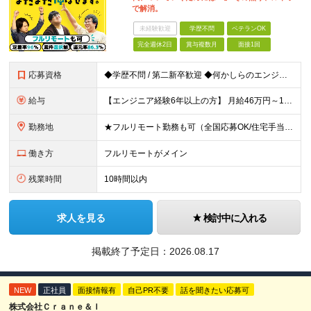
で解消。
未経験歓迎
学歴不問
ベテランOK
完全週休2日
賞与複数月
面接1回
応募資格
◆学歴不問 / 第二新卒歓迎 ◆何かしらのエンジニア経験をお持ちの方 （言語・期間・フェーズ不問） 経験浅めの方も遠慮なくご応募ください！ ■入社前Q＆A ────── ◎実力に見合った報酬が手に
給与
【エンジニア経験6年以上の方】 月給46万円～100万円（固定残業代含む） ※上記月給には月30時間分の固定残業代（月8万7,400円～月19万円）を含む。超過分は全額支給。 【エンジニア経験4年以
勤務地
★フルリモート勤務も可（全国応募OK/住宅手当を支給します） ※案件によって常駐が必要になる場合があります。 ※希望がない限り、転勤はありません ※U・Iターン歓迎 ★ルトラの社員は全国各地で活躍中
働き方
フルリモートがメイン
残業時間
10時間以内
求人を見る
検討中に入れる
掲載終了予定日：
2026.08.17
NEW
正社員
面接情報有
自己PR不要
話を聞きたい応募可
株式会社Ｃｒａｎｅ＆Ｉ