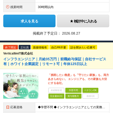
残業時間
30時間以内
求人を見る
検討中に入れる
掲載終了予定日：
2026.08.27
終了間近
正社員
面接情報有
自己PR不要
話を聞きたい応募可
VerticallimIT株式会社
インフラエンジニア｜月給35万円｜前職給与保証｜自社サービス
有｜ホワイト企業認定｜リモート可｜年休125日以上
「挑戦したい熱意」も「守りたい家族」も、両方
あきらめない。 エンジニアも、その家族も大切
にする会社。
未経験歓迎
学歴不問
ベテランOK
完全週休2日
賞与複数月
面接1回
応募資格
◆学歴不問 ◆インフラエンジニアとしての実務経験をお持ちの方（年数不問） ＜‥こんな方におすすめ‥＞ □ チームの一員として安心感のある環境で働きたい □ 新しい技術やクラウド領域にどんどん挑戦して