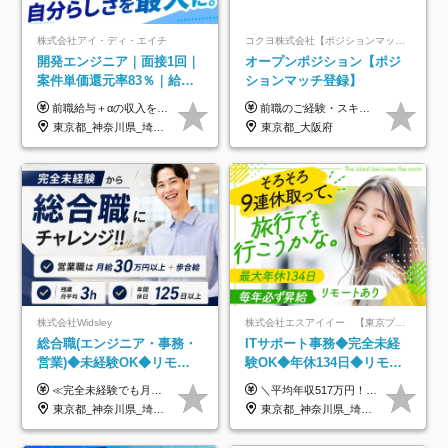
株式会社アイ・ディ・エイチ
コクヨ株式会社【ポジションマッチ登録】
開発エンジニア｜面接1回｜
オープンポジション【ポジ
案件単価還元率83％｜給与
ションマッチ登録】
UP保証｜年休140日｜在宅
前職給与＋αの収入を保証 月給42万円～120万円＋各種手当＋賞与 給与基準が明確かつ高還元です。 一人ひとりが安定した環境のもと、長く活躍できる職場を目指しています。 ※平均年収650万円 ・還元率83％ ・各種手当について 職能手当／職務手当／資格手当／営業手当 など ※前職での経験・能力、給与などを考慮の上、当社規定により優遇いたします ※試用期間あり（3ヶ月／期間中の条件に変動はありません） ※上記金額には固定残業代（78,948円～225,564円/月30時間分）を含みます 超過分は別途全額支給いたします ・年収UPを保証 過去には転職時に〈年収200万円UP〉したエンジニアも在籍しています。入社時だけでなく、入社後も安心の給与水準で働ける環境です。キャリアや技術力が正当に評価されていないと感じていたら、一度面接でお話ししましょう！ 当社では管理職の人数は最低限にし、無駄な管理をしません。その費用削減分を社員の給与に還元しています！
前職のご経験・スキル等を考慮して決定します。
利用率9割｜独立支援・副業
東京都_神奈川県_埼玉県_千葉県_大阪府_愛知県_北海道_青森県_岩手県_宮城県_秋田県_山形県_福島県_茨城県_栃木県_群馬県_新潟県_山梨県_長野県_富山県_石川県_福井県_静岡県_岐阜県_三重県_兵庫県_京都府_滋賀県_奈良県_和歌山県_広島県_岡山県_鳥取県_島根県_山口県_徳島県_香川県_愛媛県_高知県_福岡県_熊本県_佐賀県_長崎県_大分県_宮崎県_鹿児島県_沖縄県
東京都_大阪府
制度
株式会社Widsley
株式会社エスアイイー 【東京プロマーケット上場】
総合職(エンジニア・事務・
ITサポート事務◆完全未経
営業)◆未経験OK◆リモー
験OK◆年休134日◆リモー
トあり◆残業月3h◆服装髪
トOK◆残業月7h以下◆賞与
≪完全未経験でも月給40万円以上も可能です！≫ -------------- 【1】ITエンジニア 月給26万円～50万円＋プロジェクト手当＋資格手当 【2】IT事務、営業事務 月給26万円～50万円＋プロジェクト手当＋資格手当 ≪【1】【2】共通≫ ★上記給与には固定残業代20時間分(月3万719円～)を含みます。残業が超過した場合は、追加支給します(残業は月平均3時間とほぼ発生しません。残業がなくても、固定残業代は支給されます) ★試用期間6ヵ月あり（期間中は月給23万1000円～。固定残業代20時間分3万719円～を含む／超過分は別途支給） -------------- 【3】SES営業、SaaS営業 月給30万円以上＋インセンティブ＋各種手当 ★上記給与には固定残業代45時間分(月7万6967円～)を含みます。残業が超過した場合は、追加支給します(残業は月平均3時間とほぼ発生しません。残業がなくても、固定残業代は支給されます) ★試用期間6ヵ月あり(期間中も給与や福利厚生は同じです)
＼平均年収517万円！入社5年目まで毎年必ず昇給／ ■賞与年3回 ■年収800万円以上も可 ■入社3年以上の平均年収469.2万円 月給23万2000円以上＋賞与年3回＋各種手当 ☆入社5年目まで最大1万5000円の定期昇給を確約 ┃各種手当充実 ・規定の資格を取得すれば、2000円～5万円を毎月支給（2万4000円～60万円／年） ・研修中に取得した取得率95％の資格でも研修後の給料UP ※月給は年齢・経験・能力を考慮して、優遇いたします ※上記月給金額は固定残業代（20時間/3万1300円円以上）を含み、超過分は別途支給いたします ※試用期間（6ヶ月）は月給に変動はありますが、その他待遇に差異はありません ├入社後1ヶ月～3ヶ月間は、月給20万1900円となります └上記金額は固定残業代（10時間／1万6000円）を含み、超過分は別途支給いたします
型自由
年3回◆5年目まで必ず昇給
東京都_神奈川県_埼玉県_千葉県_大阪府_愛知県_北海道_青森県_岩手県_宮城県_秋田県_山形県_福島県_茨城県_栃木県_群馬県_新潟県_山梨県_長野県_富山県_石川県_福井県_静岡県_岐阜県_三重県_兵庫県_京都府_滋賀県_奈良県_和歌山県_広島県_岡山県_鳥取県_島根県_山口県_徳島県_香川県_愛媛県_高知県_福岡県_熊本県_佐賀県_長崎県_大分県_宮崎県_鹿児島県_沖縄県
東京都_神奈川県_埼玉県_千葉県_大阪府_愛知県_北海道_青森県_岩手県_宮城県_秋田県_山形県_福島県_茨城県_栃木県_群馬県_新潟県_山梨県_長野県_富山県_石川県_福井県_静岡県_岐阜県_三重県_兵庫県_京都府_滋賀県_奈良県_和歌山県_広島県_岡山県_鳥取県_島根県_山口県_徳島県_香川県_愛媛県_高知県_福岡県_熊本県_佐賀県_長崎県_大分県_宮崎県_鹿児島県_沖縄県