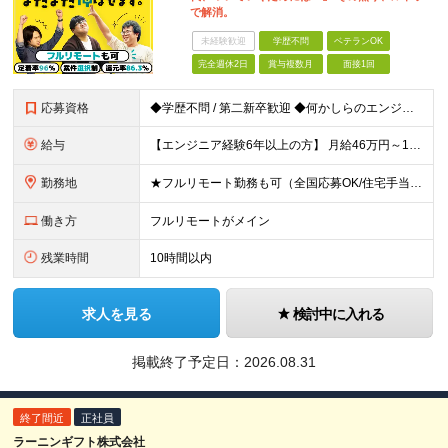
で解消。
未経験歓迎
学歴不問
ベテランOK
完全週休2日
賞与複数月
面接1回
応募資格
◆学歴不問 / 第二新卒歓迎 ◆何かしらのエンジニア経験をお持ちの方 （言語・期間・フェーズ不問） 経験浅めの方も遠慮なくご応募ください！ ■入社前Q＆A ────── ◎実力に見合った報酬が手に
給与
【エンジニア経験6年以上の方】 月給46万円～100万円（固定残業代含む） ※上記月給には月30時間分の固定残業代（月8万7,400円～月19万円）を含む。超過分は全額支給。 【エンジニア経験4年以
勤務地
★フルリモート勤務も可（全国応募OK/住宅手当を支給します） ※案件によって常駐が必要になる場合があります。 ※希望がない限り、転勤はありません ※U・Iターン歓迎 ★ルトラの社員は全国各地で活躍中
働き方
フルリモートがメイン
残業時間
10時間以内
求人を見る
検討中に入れる
掲載終了予定日：
2026.08.31
終了間近
正社員
ラーニンギフト株式会社