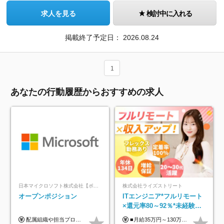
求人を見る
検討中に入れる
掲載終了予定日：
2026.08.24
1
あなたの行動履歴からおすすめの求人
日本マイクロソフト株式会社【ポジションマッチ登録】
株式会社ライズストリート
オープンポジション
ITエンジニア*フルリモート
×還元率80～92％*未経験歓
迎*年休134日*月給35万～*
配属組織や担当プロジェクトにより異なります。 ▼参考情報 ----------------------- 年俸650万～（1/12を月々支給） ※経験、能力を考慮の上、当社規定により優遇いたします。 ※時間外、休日出勤、深夜手当に対する賃金も基本年俸に含みます。
■月給35万円～130万円＋賞与年2回＋各種手当 ※システムエンジニアの経験をお持ちの方は月給41万円以上＋賞与年2回（108万円～）＋手当 ■単価（年収）アップのチャンスは最大年12回 ※残業代は1分単位で100％全額支給。サービス残業などは一切ありません ※試用期間6ヵ月（試用期間中の待遇・給与に差はありません）