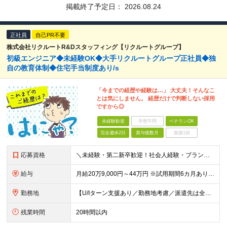
掲載終了予定日：
2026.08.24
正社員
自己PR不要
株式会社リクルートR&Dスタッフィング【リクルートグループ】
初級エンジニア◆未経験OK◆大手リクルートグループ正社員◆独
自の教育体制◆住宅手当制度あり/s
「今までの経歴や経験は…」 大丈夫！そんなこ
とは気にしません。 経歴だけで判断しない採用
ですから◎
未経験歓迎
学歴不問
ベテランOK
完全週休2日
賞与複数月
面接1回
応募資格
＼未経験・第二新卒歓迎！社会人経験・ブランクなども不問／ ◇ 高卒以上 ・将来性がありそうだと思ったから ・正社員としてしっかり稼ぎたい ・手に職つけたくて など志望理由は何でもOK！ 仕事は1から
給与
月給20万9,000円～44万円 ※試用期間6カ月あり（期間中の待遇に変更なし） ※経験・能力・前給を考慮の上、決定いたします ※時間外手当100％支給 ※派遣就業先が変更となる場合には、就業規則、
勤務地
【U/Iターン支援あり／勤務地考慮／派遣先は全国36都府県】 引越補助、社員寮、住宅手当制度あり。U/Iターンも歓迎です！ ■東北エリア／青森・岩手・宮城・秋田・山形・福島 ■関東エリア／東京・埼玉
残業時間
20時間以内