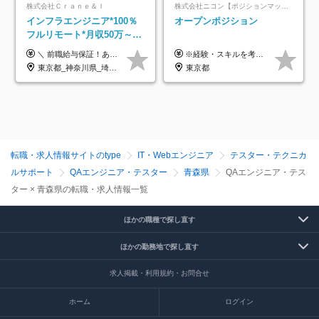
株式会社Ｃｒａｎｅ＆Ｉ
株式会社ニコン【ポジションマッチ登録】
インフラエンジニア*100％
オープンポジション
フルリモート*月収50万～*
クラウド×上流工程*前職給
＼ 前職給与保証！あなたのこれまでの経験を正当評価 ／ ★月収50万円～スタート！【年俸600万～1,162万8,000円（12分割）】 ――「頑張りが給与に直結しない…」そんな不満とは無縁の環境です。 実際、入社後に「年収150万～200万円UP」を実現した先輩エンジニアが多数活躍中！ 【 収入をさらに押し上げる充実のプラスα 】 スキルを磨くほど得をする「資格手当」 ⇒ 1資格につき毎月3,000円～30,000円を継続支給！ 成果を見逃さない「功績手当」 ⇒ 社員の頑張りに応じて最大10万円をダイレクトに支給！ スピード昇給・高年収も可能 ⇒ 1回の昇給で年収数十万UPのチャンスあり。ゆくゆくは年収1000万以上のハイクラスも目指せます。 ※経験・スキルを考慮の上決定します ※上記金額には固定残業代（月30h分・95,000円～184,000円）を含みます ※超過分は別途全額支給します ※試用期間2ヶ月間あり（その他待遇に差異はありません）
※経験・スキルを考慮の上、決定します。
与保証*残業月9.8h
東京都_神奈川県_埼玉県_千葉県_大阪府_愛知県_北海道_青森県_岩手県_宮城県_秋田県_山形県_福島県_茨城県_栃木県_群馬県_新潟県_山梨県_長野県_富山県_石川県_福井県_静岡県_岐阜県_三重県_兵庫県_京都府_滋賀県_奈良県_和歌山県_広島県_岡山県_鳥取県_島根県_山口県_徳島県_香川県_愛媛県_高知県_福岡県_熊本県_佐賀県_長崎県_大分県_宮崎県_鹿児島県_沖縄県
東京都
転職・求人情報サイトのtype
IT・Webエンジニア
テスター・テクニカ
ルサポート
QAエンジニア・テスター
青森県
QAエンジニア・テス
ター × 青森県の転職・求人情報一覧
ほかの職種で探し直す
ほかの勤務地で探し直す
求人掲載・利用規約・お問合せ
ホーム
ログイン