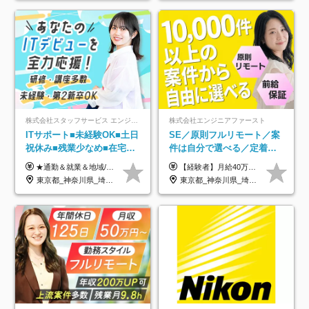
株式会社スタッフサービス エンジニアリング事業本部
株式会社エンジニアファースト
ITサポート■未経験OK■土日
SE／原則フルリモート／案
祝休み■残業少なめ■在宅実
件は自分で選べる／定着率
績あり■約900種類のスキル
93%／20～30代活躍中！
★通勤＆就業＆地域/住宅＆役職手当あり ★残業代は全額支給 ★選べる給与制度あり！ ■東京・神奈川・千葉・埼玉勤務の場合 月給24.5万円～55万円＋諸手当 （残業代は全額支給） (20,000円の地域/住宅手当込み) ■愛知・京都・大阪・兵庫勤務の場合 月給24万円以上＋諸手当 （残業代は全額支給） (15,000円の地域/住宅手当込み) ■茨城・栃木・群馬・静岡・三重・滋賀・広島・福岡勤務の場合 月給23.5万円以上＋諸手当 （残業代は全額支給） (10,000円の地域/住宅手当込み) ■北海道・宮城・山梨・長野・岐阜・奈良・和歌山・岡山勤務の場合 月給23万円以上＋諸手当 （残業代は全額支給） (5,000円の地域/住宅手当込み) ■その他のエリア勤務の場合 月給22.5万円以上＋諸手当 （残業代は全額支給） ※経験や能力を考慮し、当社規定により優遇します 【昇給：年一回実施】 【選べる給与制度】 ★収入を重視する方に… 「変動型人事制度」の選択も可能（派遣先からの評価に応じて収入アップ！） ※年2回のタイミングで希望者と面談の上決定します。
【経験者】月給40万円～120万円(固定残業代含む)+各種手当 ★前職給与の総収入額を100％保証｜還元率84％〜100％ ★20代の平均年収570万円 ※月給には、みなし残業手当(月30時間／5万8000円以上)を含みます 超過分は別途追加支給 ※固定残業代は、時間外労働の有無に関わらず30時間分を、月5万8000円~15万7000円支給 ※上記を超える時間外労働分は追加で支給 【未経験者】月給21万円以上＋各種手当 固定残業なし(残業代発生分全額支給) ※6ヶ月の試用期間あり（※条件に変動なし） ▼単価連動性×還元率は84％～100％で収入の大幅UPが可能！ ・案件単価が月50万円の場合：年収417万円 ・案件単価が月70万円の場合：年収584万円 ・案件単価が月100万円の場合：年収834万円 ＜モデル年収＞ ▼400万円～500万円(入社初年度) ▼542万円～626万円(入社2年) ▼667万円～700万円(入社3年） ▼709万円～801万円(入社5年）
アップ講座あり■全国募集
東京都_神奈川県_埼玉県_千葉県_大阪府_愛知県_北海道_岩手県_宮城県_山形県_福島県_茨城県_栃木県_群馬県_山梨県_長野県_富山県_石川県_静岡県_岐阜県_三重県_兵庫県_京都府_滋賀県_奈良県_広島県_岡山県_山口県_愛媛県_福岡県_熊本県_長崎県
東京都_神奈川県_埼玉県_千葉県_大阪府_愛知県_北海道_青森県_岩手県_宮城県_秋田県_山形県_福島県_茨城県_栃木県_群馬県_新潟県_山梨県_長野県_富山県_石川県_福井県_静岡県_岐阜県_三重県_兵庫県_京都府_滋賀県_奈良県_和歌山県_広島県_岡山県_鳥取県_島根県_山口県_徳島県_香川県_愛媛県_高知県_福岡県_熊本県_佐賀県_長崎県_大分県_宮崎県_鹿児島県_沖縄県