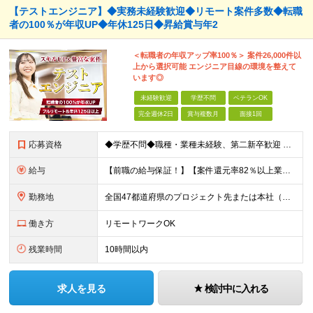
【テストエンジニア】◆実務未経験歓迎◆リモート案件多数◆転職
者の100％が年収UP◆年休125日◆昇給賞与年2
＜転職者の年収アップ率100％＞ 案件26,000件以
上から選択可能 エンジニア目線の環境を整えて
います◎
未経験歓迎
学歴不問
ベテランOK
完全週休2日
賞与複数月
面接1回
応募資格
◆学歴不問◆職種・業種未経験、第二新卒歓迎 【具体的には】 1ヶ月でも実務経験があれば尚◎ ※豊富な経験者は特に給与面で大きな優遇有 ＜経験浅めの方でも歓迎＞ ★以下「◎」いずれかに該当される
給与
【前職の給与保証！】【案件還元率82％以上業界最高水準！】【転職者の100%が収入UPを実現！】 ＼スキルに見合った収入を望む方は、ぜひ！／ 【経験1年未満の方】 月給23万円～35万円 ※月給には
勤務地
全国47都道府県のプロジェクト先または本社（新宿区） ◎勤務地は希望を考慮。転勤はありません。 ◎フルリモート(完全在宅勤務）多数あります。 ◎転職時にお引越しをご検討の際には引越し費用または住宅手
働き方
リモートワークOK
残業時間
10時間以内
求人を見る
検討中に入れる