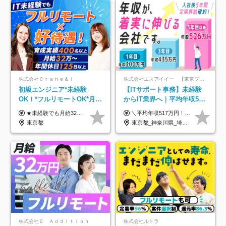
株式会社Ｃｒａｎｅ＆Ｉ
株式会社エスアイイー 【東京プロマーケット上場】
初級エンジニア*未経験
【ITサポート事務】未経験
OK！*フルリモートOK*月給
からIT業界へ｜平均年収517
32万～*残業月9.8h*1ヶ月の
万円｜ホワイト企業認定｜
★未経験でも月給32万円スタート★ 月収32万円～35万円＋各種手当（資格手当だけで毎月15万の上乗せ実績あり！） ★資格手当豊富！1資格につき最大3万円支給 ★功績手当の導入で、毎月のお給与に上乗せで最大10万円支給している社員も！ ★1回の昇級で年収数十万UPも可 ★ゆくゆくは年収1000万以上も目指せる 年俸384万円～1,162万8,000円（12分割） ※経験・スキルを考慮の上決定します ※上記金額には固定残業代（月30h分・60,800円～66,500円）を含みます ※超過分は別途全額支給します ※試用期間2ヶ月間あり（その他待遇に差異はありません）
＼平均年収517万円！入社5年目まで毎年必ず昇給／ ■賞与年3回 ■年収800万円以上も可 ■入社3年以上の平均年収469.2万円 月給23万2000円以上＋賞与年3回＋各種手当 ☆入社5年目まで最大1万5000円の定期昇給を確約 ┃各種手当充実 ・規定の資格を取得すれば、2000円～5万円を毎月支給（2万4000円～60万円／年） ・研修中に取得した取得率95％の資格でも研修後の給料UP ※月給は年齢・経験・能力を考慮して、優遇いたします ※上記月給金額は固定残業代（20時間/3万1300円円以上）を含み、超過分は別途支給いたします ※試用期間（6ヶ月）は月給に変動はありますが、その他待遇に差異はありません ├入社後1ヶ月～3ヶ月間は、月給20万1900円となります └上記金額は固定残業代（10時間／1万6000円）を含み、超過分は別途支給いたします
研修*資格取得率100％
年休134日｜リモートOK
東京都
東京都_神奈川県_埼玉県_千葉県_大阪府_愛知県_北海道_青森県_岩手県_宮城県_秋田県_山形県_福島県_茨城県_栃木県_群馬県_新潟県_山梨県_長野県_富山県_石川県_福井県_静岡県_岐阜県_三重県_兵庫県_京都府_滋賀県_奈良県_和歌山県_広島県_岡山県_鳥取県_島根県_山口県_徳島県_香川県_愛媛県_高知県_福岡県_熊本県_佐賀県_長崎県_大分県_宮崎県_鹿児島県_沖縄県
株式会社Ｃ Ａｄｄｉｔｉｏｎ
株式会社ルトラ