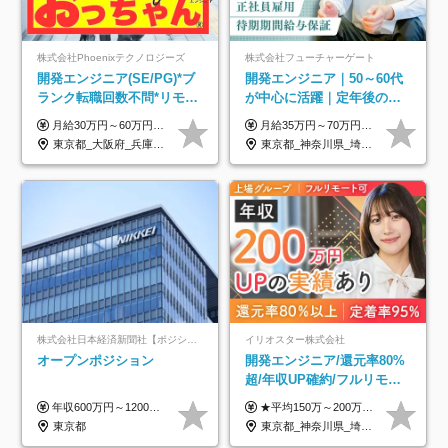
株式会社Phoenixテクノロジーズ
株式会社フューチャーゲート
開発エンジニア(SE/PG)*ブ
開発エンジニア｜50～60代
ランク転職回数不問*リモー
が中心に活躍｜定年後の給
ト案件多数*残業ほぼ0*通院
与減ナシ｜年収50万円アッ
月給30万円～60万円+住宅手当+職能手当+役職手当+決算賞与+報奨金 ※経験・能力を考慮し、優遇します ※給与には20時間分のみなし時間外手当(3万7000円以上)を含みます(超過時間分は別途追加支給) ※試用期間3～6ヵ月あり(その間の給与、待遇に差異なし) ※場合によって契約社員での採用の可能性あり(面接時に応相談)
月給35万円～70万円（固定残業代30時間分63,869円～を含む）+賞与年1回 ※30時間を超える分は別途支給します ●これまでのご経験・スキル・前職給与をできる限り考慮します ●待機期間も給与を100％支給します ●試用期間中も給与や福利厚生は同じです ≪年収を維持しながら長く働けます！≫ 一般的な企業では55歳や60歳を機に年収が下がりますが、 当社は役職などではなく「スキルや経験」で評価。 エンジニアとして長く働きながら あなたにふさわしい年収を維持できます！
のための半休制度あり
プ実績／昇給率92％（直近3
東京都_大阪府_兵庫県_京都府_福岡県
東京都_神奈川県_埼玉県_千葉県
年）
株式会社日本経済新聞社【ポジションマッチ登録】
イリオスター株式会社
オープンポジション
開発エンジニア/還元率80%
超/年収UP確約/フルリモ
OK/年休130日/平均残業7h/
年収600万円～1200万円 ※上記年収は、想定年収です。住居費補助、子手当などの各種手当を含む金額です。 ※経験・能力等を考慮の上、当社規定により決定します。
★平均150万～200万円年収UPを実現！ ★前職給与を100％保証！ ★案件内容の開示・明確な評価体制あり ⇒クライアント評価で即昇給を実現したケースも◎ ★年12回（毎月昇給チャンスあり） ■月給35万円～103万円 ※経験・能力・前職給与を考慮し、決定 ※上記給与には月30時間分(6万6500円以上)の固定残業代が含まれます。超過分は手当として別途支給します ※試用期間3ヶ月あり(期間中の給与・待遇面に差異はありません) ▼収入アップの実例をご紹介 ───────────── ★働き方改革をした30代男性（PG） 子どもが生まれたばかりなのに、忙しい現場で残業も月50～60時間が当たり前。 ⇒残業ほぼゼロ＆週3リモートの働き方に！しかも給与もアップ！ ★収入アップした30代男性（PM） 子供が3人いて家計も苦しく、残業代で稼ぐ日々… ⇒残業をたくさんしていた年収額より、100万円以上アップしました！
約2万件の案件から選択
東京都
東京都_神奈川県_埼玉県_千葉県_大阪府_愛知県_北海道_青森県_岩手県_宮城県_秋田県_山形県_福島県_茨城県_栃木県_群馬県_新潟県_山梨県_長野県_富山県_石川県_福井県_静岡県_岐阜県_三重県_兵庫県_京都府_滋賀県_奈良県_和歌山県_広島県_岡山県_鳥取県_島根県_山口県_徳島県_香川県_愛媛県_高知県_福岡県_熊本県_佐賀県_長崎県_大分県_宮崎県_鹿児島県_沖縄県