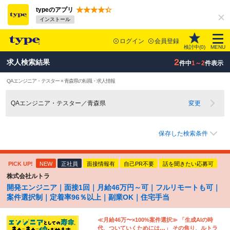
typeのアプリ
インストール
ログイン
会員登録
検討中(
0
)
MENU
2
求人検索結果
件中
1～2
件表示
QAエンジニア・テスター × 青森県の転職・求人情報
QAエンジニア・テスター／青森県
変更
保存した検索条件
PICK UP!
NEW
正社員
面接情報有
自己PR不要
話を聞きたい応募可
株式会社ルトラ
開発エンジニア｜面接1回｜月給46万円～可｜フルリモートも可｜
案件選択制｜定着率96％以上｜副業OK｜住宅手当
≪月給46万〜×100%案件選択≫ 「生成AIの時
代、ついていくためには…」 その焦り、ルトラ