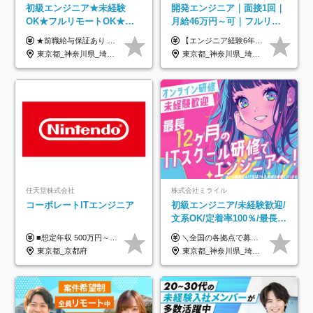
初級エンジニア★未経験
開発エンジニア｜面接1回｜
OK★フルリモートOK★月
月給46万円～可｜フルリモ
給32万円～★残業月10h＆
ートも可｜案件選択制｜定
★前職給与保証あり ★月給32万円以上＋インセンティブあり 月給32万円以上＋インセンティブ＋各種手当 ※上記には固定残業代（月30時間・44,400円～）を含みます ※超過分は別途支給します ※試用期間はございません ★＼成果＝あなたの収入／★ 【1】案件単価ー8万円＝あなたの給与 参画したプロジェクトの案件単価から 一律8万円引いた金額があなたの給与です！ （月給例） ■1人称での構築・小規模な詳細設計 案件単価55万円ー8万円＝月給47万円（還元率85.5%） ■大型案件の設計・構築やプロジェクト管理 案件単価90万円ー8万円＝月給82万円（還元率91.1%） ‥‥‥‥‥‥‥‥‥‥‥‥‥‥‥‥‥‥ 【2】月給の他にも豊富なインセンティブあり 全員が月3～13万円のインセンティブをゲットしています！ ≪インセンティブ制度≫ 稼働している現場で増員・交代が発生し、 当社の人員を配属が決定した際に支給。 ◇C Addition正社員が参画 ：実粗利の10%／毎月 ◇協力会社所属の社員が参画：実粗利の30%／毎月 ≪リファラル制度≫ あなたの知り合いが当社のメンバーになった際に、 毎月1人あたり2万円支給します◎ ‥‥‥‥‥‥‥‥‥‥‥‥‥‥‥‥‥‥
【エンジニア経験6年以上の方】 月給46万円～100万円（固定残業代含む） ※上記月給には月30時間分の固定残業代（月8万7,400円～月19万円）を含む。超過分は全額支給。 【エンジニア経験4年以上の方】 月給42万円～100万円（固定残業代含む） ※上記月給には月30時間分の固定残業代（月7万9,800円～月19万円）を含む。超過分は全額支給。 【エンジニア経験4年未満の方】 月給38万円～100万円（固定残業代含む） ※上記月給には月30時間分の固定残業代（月7万2,200円～月19万円）を含む。超過分は全額支給。 ※経験、スキル、前職給与などを踏まえて決定。 ◆ルトラの給与制度のポイント！◆ ・社員の95%が入社時に年収UP！最高で300万円UPの実績も ・平均還元率86.3%（交通費・住宅手当・会社負担分の社保も含む） ・人柄やポテンシャルを評価し、スキル以上の希望年収を提示することも ・退職金制度やリファラル手当（平均50万円）あり
年休120日以上★副業可
着率96％以上｜副業OK｜住
東京都_神奈川県_埼玉県_千葉県_大阪府_愛知県_北海道_青森県_岩手県_宮城県_秋田県_山形県_福島県_茨城県_栃木県_群馬県_新潟県_山梨県_長野県_富山県_石川県_福井県_静岡県_岐阜県_三重県_兵庫県_京都府_滋賀県_奈良県_和歌山県_広島県_岡山県_鳥取県_島根県_山口県_徳島県_香川県_愛媛県_高知県_福岡県_熊本県_佐賀県_長崎県_大分県_宮崎県_鹿児島県_沖縄県
東京都_神奈川県_埼玉県_千葉県_大阪府_愛知県_北海道_青森県_岩手県_宮城県_秋田県_山形県_福島県_茨城県_栃木県_群馬県_新潟県_山梨県_長野県_富山県_石川県_福井県_静岡県_岐阜県_三重県_兵庫県_京都府_滋賀県_奈良県_和歌山県_広島県_岡山県_鳥取県_島根県_山口県_徳島県_香川県_愛媛県_高知県_福岡県_熊本県_佐賀県_長崎県_大分県_宮崎県_鹿児島県_沖縄県
宅手当
任天堂株式会社
株式会社ミライル
コーポレートITエンジニア
初級エンジニア/未経験歓迎/
文系OK/定着率100％/最長1
年の自社ITスクール研修あ
■想定年収 500万円～900万円 月給制 月給278,000円～ ※残業が発生した場合、残業代を別途全額支給します ※試用期間2ヶ月あり(待遇や給与に差異はありません)
＼全国の各拠点で募集中！／ 給与は以下の通り、勤務地により異なります。 札幌：月給23万円～27万円 仙台：月給22万円～26万円 新潟：月給22万円～26万円 東京：月給26万円～30万円 大阪：月給24万円～29万円 福岡：月給23.5万円～27万円 沖縄：月給21万円～26万円 ◎給与は知識や経験を考慮して決定します。 ◎残業は別途全額支給します。 ◎試用期間12カ月あり（給与は以下の通りです。その他条件に変更はありません） （試用期間の給与） 札幌：月給18.6万円～ 仙台：月給19万円～ 新潟：月給18万円～ 東京：月給22万円～ 大阪：月給20.8万円～ 福岡：月給19万円～ 沖縄：月給18万円～
り/年休130日
東京都_京都府
東京都_神奈川県_埼玉県_千葉県_大阪府_愛知県_北海道_青森県_岩手県_宮城県_秋田県_山形県_福島県_茨城県_栃木県_群馬県_新潟県_山梨県_長野県_富山県_石川県_福井県_静岡県_岐阜県_三重県_兵庫県_京都府_滋賀県_奈良県_和歌山県_広島県_岡山県_鳥取県_島根県_山口県_徳島県_香川県_愛媛県_高知県_福岡県_熊本県_佐賀県_長崎県_大分県_宮崎県_鹿児島県_沖縄県