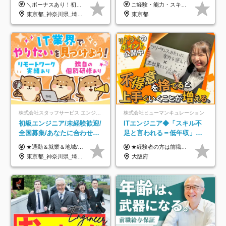
｜リモート率8割以上｜充実
＼ボーナスあり！初年度から年収300万円以上／ ■月給25万円～35万円＋残業代全額支給＋各種手当＋賞与年1回 ◎経験・年齢・スキルなどを考慮し、できるだけ優遇します ◎試用期間中(3カ月)は契約社員で、月給21万円＋諸手当になります。 (試用期間中は残業が発生しません。その他の待遇に変更はありません) ----------------- ＼3つの評価軸！実力次第で早期収入アップ！／ 【1】スキル(IT理解、実装力、設計) 【2】実務力(現場評価、コミュ力、品質) 【3】姿勢(自走力、意欲、責任感) この3つの評価軸で、3カ月ごとに評価。社内グレードにより、給与が決まる明確な仕組みです。何ができれば給与が上がるのか分かりやすく、実力や努力次第で早期に収入を増やせます！ 【固定残業代について】 なし（残業代は、実際の労働時間に応じて別途全額支給）
ご経験・能力・スキル等により、当社基準にて優遇・相談のうえ決定いたします。
のキャリア支援｜残業月10h
東京都_神奈川県_埼玉県_千葉県_大阪府_愛知県_北海道_青森県_岩手県_宮城県_秋田県_山形県_福島県_茨城県_栃木県_群馬県_新潟県_山梨県_長野県_富山県_石川県_福井県_静岡県_岐阜県_三重県_兵庫県_京都府_滋賀県_奈良県_和歌山県_広島県_岡山県_鳥取県_島根県_山口県_徳島県_香川県_愛媛県_高知県_福岡県_熊本県_佐賀県_長崎県_大分県_宮崎県_鹿児島県_沖縄県
東京都
株式会社スタッフサービス エンジニアリング事業本部
株式会社ヒューマンキュレーション
初級エンジニア/未経験歓迎/
ITエンジニア◆「スキル不
全国募集/あなたに合わせた
足と言われる＝低年収」で
オリジナル研修をご用
はない！｜ 不安を克服し、
★通勤＆就業＆地域/住宅＆役職手当あり ★残業代は全額支給 ★選べる給与制度あり！ ■東京・神奈川・千葉・埼玉勤務の場合 月給24.5万円～55万円＋諸手当 （残業代は全額支給） (20,000円の地域/住宅手当込み) ■愛知・京都・大阪・兵庫勤務の場合 月給24万円以上＋諸手当 （残業代は全額支給） (15,000円の地域/住宅手当込み) ■茨城・栃木・群馬・静岡・三重・滋賀・広島・福岡勤務の場合 月給23.5万円以上＋諸手当 （残業代は全額支給） (10,000円の地域/住宅手当込み) ■北海道・宮城・山梨・長野・岐阜・奈良・和歌山・岡山勤務の場合 月給23万円以上＋諸手当 （残業代は全額支給） (5,000円の地域/住宅手当込み) ■その他のエリア勤務の場合 月給22.5万円以上＋諸手当 （残業代は全額支給） ※経験や能力を考慮し、当社規定により優遇します 【昇給：年一回実施】 【選べる給与制度】 ★収入を重視する方に… 「変動型人事制度」の選択も可能（派遣先からの評価に応じて収入アップ！） ※年2回のタイミングで希望者と面談の上決定します。
★経験者の方は前職の年収以上を保証します ★案件単価を開示した上で80％以上を還元します 月給25万円以上＋賞与年2回 ※経験や能力を考慮の上で優遇します ※試用期間が3ヶ月(その間の給与・待遇・雇用形態に変更はありません) ※月給には月20時間分のみなし残業手当(5万円)を含みます(超過分は別途支給) ★残業平均は月10時間以下ですので、毎月10時間分程度はお得です！
意/AI・IoT/残業平均8時間
年収アップした社員の実例
東京都_神奈川県_埼玉県_千葉県_大阪府_愛知県_北海道_岩手県_宮城県_山形県_福島県_茨城県_栃木県_群馬県_山梨県_長野県_富山県_石川県_静岡県_岐阜県_三重県_兵庫県_京都府_滋賀県_奈良県_広島県_岡山県_山口県_愛媛県_福岡県_熊本県_長崎県
大阪府