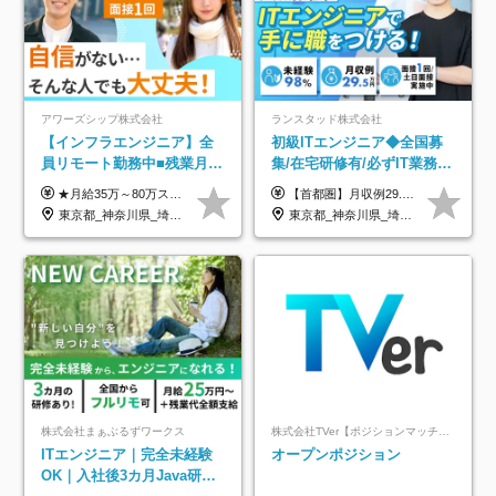
アワーズシップ株式会社
ランスタッド株式会社
【インフラエンジニア】全
初級ITエンジニア◆全国募
員リモート勤務中■残業月
集/在宅研修有/必ずIT業務配
3h■最大3ヶ月の連休あり■
属/月収例29.5万円/Web面接
★月給35万～80万スタートも可 【未経験の方】 ■月給26万～80万＋賞与年2回（年2ヶ月分） 【何かしらのインフラエンジニア経験をお持ちの方】 ■月給35万～80万＋賞与年2回（年2ヶ月分） ※スキル・経験などを考慮し決定します ※試用期間6ヶ月あり。期間中は契約社員となります。その他の待遇に差異はありません（試用期間終了後、昇給の可能性あり） ※上記金額には固定残業代（月30時間分／4万9600円～15万2600円）を含みます。超過分は別途支給いたします。 ＼頑張りはインセンティブで還元！／ クライアントに貢献度を評価され、当社のエンジニアが追加で案件に参画することになるなど、会社にとって利益になる行動はしっかり評価します。 会社の成長に貢献できていることを実感でき、「もっと頑張ろう」と思える体制づくりを整えています！
【首都圏】月収例29.5万円（月給26万円＋諸手当） 【東海・関西】月収例28.5万円（月給25万円＋諸手当） 【九州】月収例26万円（月給23万円＋諸手当） ※経験・スキル・前職給与を踏まえ、総合的に判断して決定します。 例：首都圏 月収例31万円（月給27万円＋諸手当） ◆各種手当 ・通勤手当（上限4万円まで） ・残業代手当（1分単位で全額支給） ※固定残業代制は採用しておりません ・深夜勤務手当 ・資格取得支援（ランクに応じてお祝い金1万円～10万円を支給） ◆昇給：年1回 ◆補足 ・研修中1ヶ月間は、時給1670円となります。 ・試用期間6ヶ月あり。その間の待遇に変更はありません。 ※詳細は面接時にご案内します。
年休126日■20～30代活躍
1回/SE
東京都_神奈川県_埼玉県_千葉県_大阪府
東京都_神奈川県_埼玉県_千葉県_大阪府_愛知県_兵庫県_京都府_福岡県
中！
株式会社まぁぶるずワークス
株式会社TVer【ポジションマッチ登録】
ITエンジニア｜完全未経験
オープンポジション
OK｜入社後3カ月Java研修