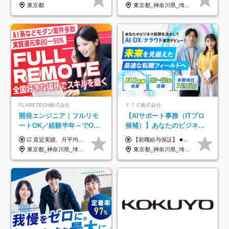
定着率100%
東京都
東京都_神奈川県_埼玉県_千葉県_大阪府_愛知県_北海道_青森県_岩手県_宮城県_秋田県_山形県_福島県_茨城県_栃木県_群馬県_新潟県_山梨県_長野県_富山県_石川県_福井県_静岡県_岐阜県_三重県_兵庫県_京都府_滋賀県_奈良県_和歌山県_広島県_岡山県_鳥取県_島根県_山口県_徳島県_香川県_愛媛県_高知県_福岡県_熊本県_佐賀県_長崎県_大分県_宮崎県_鹿児島県_沖縄県
FLARETECH株式会社
ＦＴＣ株式会社
開発エンジニア｜フルリモ
【AIサポート事務（ITプロ
ートOK／経験半年～でOK
候補）】あなたのビジネス
／実質還元率80～90%／前
経験をAI業界で活かす◆IT
☑︎ 直近実績、月平均17,000円の昇給 ☑︎ 前職給与100%保証 ☑︎ 実質還元率80～90% ☑︎ 待機時も給与は満額支給 月給35万円～70万円＋交通費など各種手当 ※想定年収：4,200,000円～10,560,000円 ※経験・能力等を考慮の上で決定します。 ※上記金額には、みなし残業手当（50時間分・104,000円～212,000円）を含みます。超過分は別途追加支給します。 ┗残業時間は月平均10時間、多い時でも20時間程度と安定しております ★単価連動型の給与体系ではないため、万が一待機になってもその間の給与は満額支給しています。 ＜1年間の昇給事例をご紹介！＞ ・20代/フロントエンドエンジニア：月給274,000円→月給362,000円（＋88,000円/月） ・20代/iOSエンジニア：月給237,000円→月給287,000円（＋50,000円/月） ・20代/Androidエンジニア：月給316,000円→月給374,000円（＋58,000円/月） ・30代/Javaエンジニア（上流）：月給340,000円→月給418,000円（＋78,000円/月） ・30代/PMO：月給340,000円→月給418,000円（＋78,000円/月）
【前職給与保証】 ■未経験者： 月給30万円～35万円 ■ローキャリア（経験目安1年程度）： 月給35万円～40万円 ■経験者（経験目安3年以上）： 月給40万円～60万円 ■即戦力（経験目安5年以上）： 月給45万円～80万円 ※上記金額には固定残業代30時間分 【未経験者5万5000円～7万3000円、 ローキャリア6万4000円～7万3000円、 経験者5万8000円～10万9000円、 即戦力8万2000円～14万5000円】を含みます。 ※30時間を超える場合は追加で全額支給します。 ※経験・能力・前職給与などを総合的に評価したうえでご納得いただけるよう個別決定。 未経験者の場合、前職給与とポテンシャルを査定のうえ決定いたします。 ※日本国内でのIT業界経験、または同等の実務経験と能力に応じて決定します。 ※前職給与は日本円かつ、日本国内での実績に基づき評価します。 【納得の評価システム】 ★クォーター毎に査定する評価制度導入！ 明確な評価基準で翌年度年収を上げましょう！ ★評価対象期間に在籍中のほとんどの社員が昇給し 年収アップを実現しています！ ★様々なインセンティブ制度を用意し多角的に正当評価しています！ ※試用期間6カ月（期間中の待遇等に差異なし）
給保証／AI系など最先端案
未経験OK◆目指せるコンサ
東京都_神奈川県_埼玉県_千葉県_大阪府_愛知県_北海道_青森県_岩手県_宮城県_秋田県_山形県_福島県_茨城県_栃木県_群馬県_新潟県_山梨県_長野県_富山県_石川県_福井県_静岡県_岐阜県_三重県_兵庫県_京都府_滋賀県_奈良県_和歌山県_広島県_岡山県_鳥取県_島根県_山口県_徳島県_香川県_愛媛県_高知県_福岡県_熊本県_佐賀県_長崎県_大分県_宮崎県_鹿児島県_沖縄県
東京都_神奈川県_埼玉県_千葉県
件多数
ル