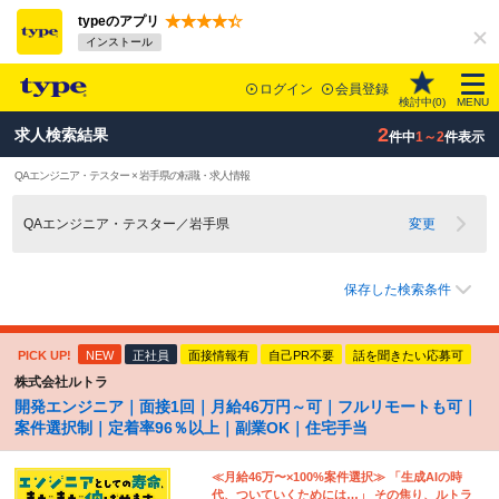
typeのアプリ
インストール
ログイン
会員登録
検討中(
0
)
MENU
2
求人検索結果
件中
1～2
件表示
QAエンジニア・テスター × 岩手県の転職・求人情報
QAエンジニア・テスター／岩手県
変更
保存した検索条件
PICK UP!
NEW
正社員
面接情報有
自己PR不要
話を聞きたい応募可
株式会社ルトラ
開発エンジニア｜面接1回｜月給46万円～可｜フルリモートも可｜
案件選択制｜定着率96％以上｜副業OK｜住宅手当
≪月給46万〜×100%案件選択≫ 「生成AIの時
代、ついていくためには…」 その焦り、ルトラ