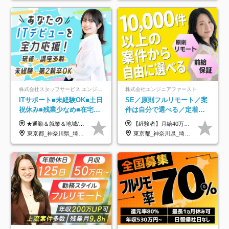
株式会社スタッフサービス エンジニアリング事業本部
株式会社エンジニアファースト
ITサポート■未経験OK■土日
SE／原則フルリモート／案
祝休み■残業少なめ■在宅実
件は自分で選べる／定着率
績あり■約900種類のスキル
93%／20～30代活躍中！
★通勤＆就業＆地域/住宅＆役職手当あり ★残業代は全額支給 ★選べる給与制度あり！ ■東京・神奈川・千葉・埼玉勤務の場合 月給24.5万円～55万円＋諸手当 （残業代は全額支給） (20,000円の地域/住宅手当込み) ■愛知・京都・大阪・兵庫勤務の場合 月給24万円以上＋諸手当 （残業代は全額支給） (15,000円の地域/住宅手当込み) ■茨城・栃木・群馬・静岡・三重・滋賀・広島・福岡勤務の場合 月給23.5万円以上＋諸手当 （残業代は全額支給） (10,000円の地域/住宅手当込み) ■北海道・宮城・山梨・長野・岐阜・奈良・和歌山・岡山勤務の場合 月給23万円以上＋諸手当 （残業代は全額支給） (5,000円の地域/住宅手当込み) ■その他のエリア勤務の場合 月給22.5万円以上＋諸手当 （残業代は全額支給） ※経験や能力を考慮し、当社規定により優遇します 【昇給：年一回実施】 【選べる給与制度】 ★収入を重視する方に… 「変動型人事制度」の選択も可能（派遣先からの評価に応じて収入アップ！） ※年2回のタイミングで希望者と面談の上決定します。
【経験者】月給40万円～120万円(固定残業代含む)+各種手当 ★前職給与の総収入額を100％保証｜還元率84％〜100％ ★20代の平均年収570万円 ※月給には、みなし残業手当(月30時間／5万8000円以上)を含みます 超過分は別途追加支給 ※固定残業代は、時間外労働の有無に関わらず30時間分を、月5万8000円~15万7000円支給 ※上記を超える時間外労働分は追加で支給 【未経験者】月給21万円以上＋各種手当 固定残業なし(残業代発生分全額支給) ※6ヶ月の試用期間あり（※条件に変動なし） ▼単価連動性×還元率は84％～100％で収入の大幅UPが可能！ ・案件単価が月50万円の場合：年収417万円 ・案件単価が月70万円の場合：年収584万円 ・案件単価が月100万円の場合：年収834万円 ＜モデル年収＞ ▼400万円～500万円(入社初年度) ▼542万円～626万円(入社2年) ▼667万円～700万円(入社3年） ▼709万円～801万円(入社5年）
アップ講座あり■全国募集
東京都_神奈川県_埼玉県_千葉県_大阪府_愛知県_北海道_岩手県_宮城県_山形県_福島県_茨城県_栃木県_群馬県_山梨県_長野県_富山県_石川県_静岡県_岐阜県_三重県_兵庫県_京都府_滋賀県_奈良県_広島県_岡山県_山口県_愛媛県_福岡県_熊本県_長崎県
東京都_神奈川県_埼玉県_千葉県_大阪府_愛知県_北海道_青森県_岩手県_宮城県_秋田県_山形県_福島県_茨城県_栃木県_群馬県_新潟県_山梨県_長野県_富山県_石川県_福井県_静岡県_岐阜県_三重県_兵庫県_京都府_滋賀県_奈良県_和歌山県_広島県_岡山県_鳥取県_島根県_山口県_徳島県_香川県_愛媛県_高知県_福岡県_熊本県_佐賀県_長崎県_大分県_宮崎県_鹿児島県_沖縄県