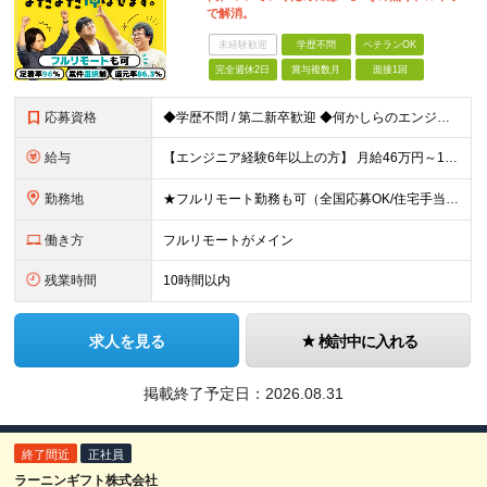
で解消。
未経験歓迎
学歴不問
ベテランOK
完全週休2日
賞与複数月
面接1回
応募資格
◆学歴不問 / 第二新卒歓迎 ◆何かしらのエンジニア経験をお持ちの方 （言語・期間・フェーズ不問） 経験浅めの方も遠慮なくご応募ください！ ■入社前Q＆A ────── ◎実力に見合った報酬が手に
給与
【エンジニア経験6年以上の方】 月給46万円～100万円（固定残業代含む） ※上記月給には月30時間分の固定残業代（月8万7,400円～月19万円）を含む。超過分は全額支給。 【エンジニア経験4年以
勤務地
★フルリモート勤務も可（全国応募OK/住宅手当を支給します） ※案件によって常駐が必要になる場合があります。 ※希望がない限り、転勤はありません ※U・Iターン歓迎 ★ルトラの社員は全国各地で活躍中
働き方
フルリモートがメイン
残業時間
10時間以内
求人を見る
検討中に入れる
掲載終了予定日：
2026.08.31
終了間近
正社員
ラーニンギフト株式会社