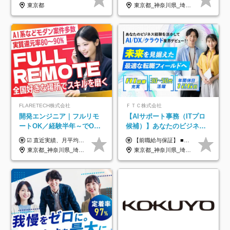
定着率100%
東京都
東京都_神奈川県_埼玉県_千葉県_大阪府_愛知県_北海道_青森県_岩手県_宮城県_秋田県_山形県_福島県_茨城県_栃木県_群馬県_新潟県_山梨県_長野県_富山県_石川県_福井県_静岡県_岐阜県_三重県_兵庫県_京都府_滋賀県_奈良県_和歌山県_広島県_岡山県_鳥取県_島根県_山口県_徳島県_香川県_愛媛県_高知県_福岡県_熊本県_佐賀県_長崎県_大分県_宮崎県_鹿児島県_沖縄県
FLARETECH株式会社
ＦＴＣ株式会社
開発エンジニア｜フルリモ
【AIサポート事務（ITプロ
ートOK／経験半年～でOK
候補）】あなたのビジネス
／実質還元率80～90%／前
経験をAI業界で活かす◆IT
☑︎ 直近実績、月平均17,000円の昇給 ☑︎ 前職給与100%保証 ☑︎ 実質還元率80～90% ☑︎ 待機時も給与は満額支給 月給35万円～70万円＋交通費など各種手当 ※想定年収：4,200,000円～10,560,000円 ※経験・能力等を考慮の上で決定します。 ※上記金額には、みなし残業手当（50時間分・104,000円～212,000円）を含みます。超過分は別途追加支給します。 ┗残業時間は月平均10時間、多い時でも20時間程度と安定しております ★単価連動型の給与体系ではないため、万が一待機になってもその間の給与は満額支給しています。 ＜1年間の昇給事例をご紹介！＞ ・20代/フロントエンドエンジニア：月給274,000円→月給362,000円（＋88,000円/月） ・20代/iOSエンジニア：月給237,000円→月給287,000円（＋50,000円/月） ・20代/Androidエンジニア：月給316,000円→月給374,000円（＋58,000円/月） ・30代/Javaエンジニア（上流）：月給340,000円→月給418,000円（＋78,000円/月） ・30代/PMO：月給340,000円→月給418,000円（＋78,000円/月）
【前職給与保証】 ■未経験者： 月給30万円～35万円 ■ローキャリア（経験目安1年程度）： 月給35万円～40万円 ■経験者（経験目安3年以上）： 月給40万円～60万円 ■即戦力（経験目安5年以上）： 月給45万円～80万円 ※上記金額には固定残業代30時間分 【未経験者5万5000円～7万3000円、 ローキャリア6万4000円～7万3000円、 経験者5万8000円～10万9000円、 即戦力8万2000円～14万5000円】を含みます。 ※30時間を超える場合は追加で全額支給します。 ※経験・能力・前職給与などを総合的に評価したうえでご納得いただけるよう個別決定。 未経験者の場合、前職給与とポテンシャルを査定のうえ決定いたします。 ※日本国内でのIT業界経験、または同等の実務経験と能力に応じて決定します。 ※前職給与は日本円かつ、日本国内での実績に基づき評価します。 【納得の評価システム】 ★クォーター毎に査定する評価制度導入！ 明確な評価基準で翌年度年収を上げましょう！ ★評価対象期間に在籍中のほとんどの社員が昇給し 年収アップを実現しています！ ★様々なインセンティブ制度を用意し多角的に正当評価しています！ ※試用期間6カ月（期間中の待遇等に差異なし）
給保証／AI系など最先端案
未経験OK◆目指せるコンサ
東京都_神奈川県_埼玉県_千葉県_大阪府_愛知県_北海道_青森県_岩手県_宮城県_秋田県_山形県_福島県_茨城県_栃木県_群馬県_新潟県_山梨県_長野県_富山県_石川県_福井県_静岡県_岐阜県_三重県_兵庫県_京都府_滋賀県_奈良県_和歌山県_広島県_岡山県_鳥取県_島根県_山口県_徳島県_香川県_愛媛県_高知県_福岡県_熊本県_佐賀県_長崎県_大分県_宮崎県_鹿児島県_沖縄県
東京都_神奈川県_埼玉県_千葉県
件多数
ル