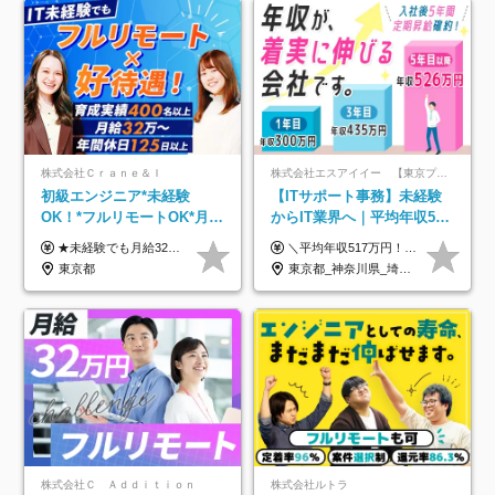
株式会社Ｃｒａｎｅ＆Ｉ
株式会社エスアイイー 【東京プロマーケット上場】
初級エンジニア*未経験
【ITサポート事務】未経験
OK！*フルリモートOK*月給
からIT業界へ｜平均年収517
32万～*残業月9.8h*1ヶ月の
万円｜ホワイト企業認定｜
★未経験でも月給32万円スタート★ 月収32万円～35万円＋各種手当（資格手当だけで毎月15万の上乗せ実績あり！） ★資格手当豊富！1資格につき最大3万円支給 ★功績手当の導入で、毎月のお給与に上乗せで最大10万円支給している社員も！ ★1回の昇級で年収数十万UPも可 ★ゆくゆくは年収1000万以上も目指せる 年俸384万円～1,162万8,000円（12分割） ※経験・スキルを考慮の上決定します ※上記金額には固定残業代（月30h分・60,800円～66,500円）を含みます ※超過分は別途全額支給します ※試用期間2ヶ月間あり（その他待遇に差異はありません）
＼平均年収517万円！入社5年目まで毎年必ず昇給／ ■賞与年3回 ■年収800万円以上も可 ■入社3年以上の平均年収469.2万円 月給23万2000円以上＋賞与年3回＋各種手当 ☆入社5年目まで最大1万5000円の定期昇給を確約 ┃各種手当充実 ・規定の資格を取得すれば、2000円～5万円を毎月支給（2万4000円～60万円／年） ・研修中に取得した取得率95％の資格でも研修後の給料UP ※月給は年齢・経験・能力を考慮して、優遇いたします ※上記月給金額は固定残業代（20時間/3万1300円円以上）を含み、超過分は別途支給いたします ※試用期間（6ヶ月）は月給に変動はありますが、その他待遇に差異はありません ├入社後1ヶ月～3ヶ月間は、月給20万1900円となります └上記金額は固定残業代（10時間／1万6000円）を含み、超過分は別途支給いたします
研修*資格取得率100％
年休134日｜リモートOK
東京都
東京都_神奈川県_埼玉県_千葉県_大阪府_愛知県_北海道_青森県_岩手県_宮城県_秋田県_山形県_福島県_茨城県_栃木県_群馬県_新潟県_山梨県_長野県_富山県_石川県_福井県_静岡県_岐阜県_三重県_兵庫県_京都府_滋賀県_奈良県_和歌山県_広島県_岡山県_鳥取県_島根県_山口県_徳島県_香川県_愛媛県_高知県_福岡県_熊本県_佐賀県_長崎県_大分県_宮崎県_鹿児島県_沖縄県
株式会社Ｃ Ａｄｄｉｔｉｏｎ
株式会社ルトラ