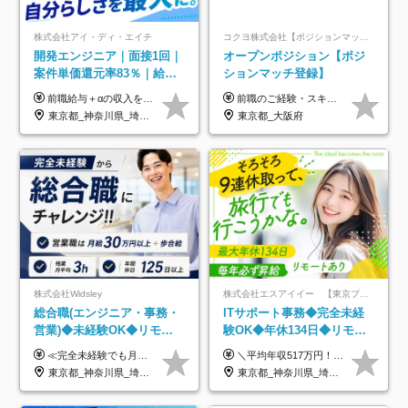
株式会社アイ・ディ・エイチ
コクヨ株式会社【ポジションマッチ登録】
開発エンジニア｜面接1回｜
オープンポジション【ポジ
案件単価還元率83％｜給与
ションマッチ登録】
UP保証｜年休140日｜在宅
前職給与＋αの収入を保証 月給42万円～120万円＋各種手当＋賞与 給与基準が明確かつ高還元です。 一人ひとりが安定した環境のもと、長く活躍できる職場を目指しています。 ※平均年収650万円 ・還元率83％ ・各種手当について 職能手当／職務手当／資格手当／営業手当 など ※前職での経験・能力、給与などを考慮の上、当社規定により優遇いたします ※試用期間あり（3ヶ月／期間中の条件に変動はありません） ※上記金額には固定残業代（78,948円～225,564円/月30時間分）を含みます 超過分は別途全額支給いたします ・年収UPを保証 過去には転職時に〈年収200万円UP〉したエンジニアも在籍しています。入社時だけでなく、入社後も安心の給与水準で働ける環境です。キャリアや技術力が正当に評価されていないと感じていたら、一度面接でお話ししましょう！ 当社では管理職の人数は最低限にし、無駄な管理をしません。その費用削減分を社員の給与に還元しています！
前職のご経験・スキル等を考慮して決定します。
利用率9割｜独立支援・副業
東京都_神奈川県_埼玉県_千葉県_大阪府_愛知県_北海道_青森県_岩手県_宮城県_秋田県_山形県_福島県_茨城県_栃木県_群馬県_新潟県_山梨県_長野県_富山県_石川県_福井県_静岡県_岐阜県_三重県_兵庫県_京都府_滋賀県_奈良県_和歌山県_広島県_岡山県_鳥取県_島根県_山口県_徳島県_香川県_愛媛県_高知県_福岡県_熊本県_佐賀県_長崎県_大分県_宮崎県_鹿児島県_沖縄県
東京都_大阪府
制度
株式会社Widsley
株式会社エスアイイー 【東京プロマーケット上場】
総合職(エンジニア・事務・
ITサポート事務◆完全未経
営業)◆未経験OK◆リモー
験OK◆年休134日◆リモー
トあり◆残業月3h◆服装髪
トOK◆残業月7h以下◆賞与
≪完全未経験でも月給40万円以上も可能です！≫ -------------- 【1】ITエンジニア 月給26万円～50万円＋プロジェクト手当＋資格手当 【2】IT事務、営業事務 月給26万円～50万円＋プロジェクト手当＋資格手当 ≪【1】【2】共通≫ ★上記給与には固定残業代20時間分(月3万719円～)を含みます。残業が超過した場合は、追加支給します(残業は月平均3時間とほぼ発生しません。残業がなくても、固定残業代は支給されます) ★試用期間6ヵ月あり（期間中は月給23万1000円～。固定残業代20時間分3万719円～を含む／超過分は別途支給） -------------- 【3】SES営業、SaaS営業 月給30万円以上＋インセンティブ＋各種手当 ★上記給与には固定残業代45時間分(月7万6967円～)を含みます。残業が超過した場合は、追加支給します(残業は月平均3時間とほぼ発生しません。残業がなくても、固定残業代は支給されます) ★試用期間6ヵ月あり(期間中も給与や福利厚生は同じです)
＼平均年収517万円！入社5年目まで毎年必ず昇給／ ■賞与年3回 ■年収800万円以上も可 ■入社3年以上の平均年収469.2万円 月給23万2000円以上＋賞与年3回＋各種手当 ☆入社5年目まで最大1万5000円の定期昇給を確約 ┃各種手当充実 ・規定の資格を取得すれば、2000円～5万円を毎月支給（2万4000円～60万円／年） ・研修中に取得した取得率95％の資格でも研修後の給料UP ※月給は年齢・経験・能力を考慮して、優遇いたします ※上記月給金額は固定残業代（20時間/3万1300円円以上）を含み、超過分は別途支給いたします ※試用期間（6ヶ月）は月給に変動はありますが、その他待遇に差異はありません ├入社後1ヶ月～3ヶ月間は、月給20万1900円となります └上記金額は固定残業代（10時間／1万6000円）を含み、超過分は別途支給いたします
型自由
年3回◆5年目まで必ず昇給
東京都_神奈川県_埼玉県_千葉県_大阪府_愛知県_北海道_青森県_岩手県_宮城県_秋田県_山形県_福島県_茨城県_栃木県_群馬県_新潟県_山梨県_長野県_富山県_石川県_福井県_静岡県_岐阜県_三重県_兵庫県_京都府_滋賀県_奈良県_和歌山県_広島県_岡山県_鳥取県_島根県_山口県_徳島県_香川県_愛媛県_高知県_福岡県_熊本県_佐賀県_長崎県_大分県_宮崎県_鹿児島県_沖縄県
東京都_神奈川県_埼玉県_千葉県_大阪府_愛知県_北海道_青森県_岩手県_宮城県_秋田県_山形県_福島県_茨城県_栃木県_群馬県_新潟県_山梨県_長野県_富山県_石川県_福井県_静岡県_岐阜県_三重県_兵庫県_京都府_滋賀県_奈良県_和歌山県_広島県_岡山県_鳥取県_島根県_山口県_徳島県_香川県_愛媛県_高知県_福岡県_熊本県_佐賀県_長崎県_大分県_宮崎県_鹿児島県_沖縄県