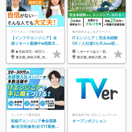
アワーズシップ株式会社
株式会社まぁぶるずワークス
【インフラエンジニア】全
ITエンジニア｜完全未経験
員リモート勤務中■残業月
OK｜入社後3カ月Java研修
3h■最大3ヶ月の連休あり■
｜リモート率8割以上｜充実
★月給35万～80万スタートも可 【未経験の方】 ■月給26万～80万＋賞与年2回（年2ヶ月分） 【何かしらのインフラエンジニア経験をお持ちの方】 ■月給35万～80万＋賞与年2回（年2ヶ月分） ※スキル・経験などを考慮し決定します ※試用期間6ヶ月あり。期間中は契約社員となります。その他の待遇に差異はありません（試用期間終了後、昇給の可能性あり） ※上記金額には固定残業代（月30時間分／4万9600円～15万2600円）を含みます。超過分は別途支給いたします。 ＼頑張りはインセンティブで還元！／ クライアントに貢献度を評価され、当社のエンジニアが追加で案件に参画することになるなど、会社にとって利益になる行動はしっかり評価します。 会社の成長に貢献できていることを実感でき、「もっと頑張ろう」と思える体制づくりを整えています！
＼ボーナスあり！初年度から年収300万円以上／ ■月給25万円～35万円＋残業代全額支給＋各種手当＋賞与年1回 ◎経験・年齢・スキルなどを考慮し、できるだけ優遇します ◎試用期間中(3カ月)は契約社員で、月給21万円＋諸手当になります。 (試用期間中は残業が発生しません。その他の待遇に変更はありません) ----------------- ＼3つの評価軸！実力次第で早期収入アップ！／ 【1】スキル(IT理解、実装力、設計) 【2】実務力(現場評価、コミュ力、品質) 【3】姿勢(自走力、意欲、責任感) この3つの評価軸で、3カ月ごとに評価。社内グレードにより、給与が決まる明確な仕組みです。何ができれば給与が上がるのか分かりやすく、実力や努力次第で早期に収入を増やせます！ 【固定残業代について】 なし（残業代は、実際の労働時間に応じて別途全額支給）
年休126日■20～30代活躍
のキャリア支援｜残業月10h
東京都_神奈川県_埼玉県_千葉県_大阪府
東京都_神奈川県_埼玉県_千葉県_大阪府_愛知県_北海道_青森県_岩手県_宮城県_秋田県_山形県_福島県_茨城県_栃木県_群馬県_新潟県_山梨県_長野県_富山県_石川県_福井県_静岡県_岐阜県_三重県_兵庫県_京都府_滋賀県_奈良県_和歌山県_広島県_岡山県_鳥取県_島根県_山口県_徳島県_香川県_愛媛県_高知県_福岡県_熊本県_佐賀県_長崎県_大分県_宮崎県_鹿児島県_沖縄県
中！
ランスタッド株式会社
株式会社TVer【ポジションマッチ登録】
初級ITエンジニア◆全国募
オープンポジション
集/在宅研修有/必ずIT業務配