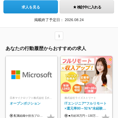
求人を見る
検討中に入れる
掲載終了予定日：
2026.08.24
1
あなたの行動履歴からおすすめの求人
日本マイクロソフト株式会社【ポジションマッチ登録】
株式会社ライズストリート
オープンポジション
ITエンジニア*フルリモート
×還元率80～92％*未経験歓
迎*年休134日*月給35万～*
配属組織や担当プロジェクトにより異なります。 ▼参考情報 ----------------------- 年俸650万～（1/12を月々支給） ※経験、能力を考慮の上、当社規定により優遇いたします。 ※時間外、休日出勤、深夜手当に対する賃金も基本年俸に含みます。
■月給35万円～130万円＋賞与年2回＋各種手当 ※システムエンジニアの経験をお持ちの方は月給41万円以上＋賞与年2回（108万円～）＋手当 ■単価（年収）アップのチャンスは最大年12回 ※残業代は1分単位で100％全額支給。サービス残業などは一切ありません ※試用期間6ヵ月（試用期間中の待遇・給与に差はありません）