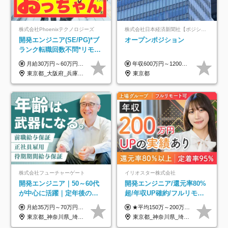
株式会社Phoenixテクノロジーズ
株式会社日本経済新聞社【ポジションマッチ登録】
開発エンジニア(SE/PG)*ブ
オープンポジション
ランク転職回数不問*リモー
ト案件多数*残業ほぼ0*通院
月給30万円～60万円+住宅手当+職能手当+役職手当+決算賞与+報奨金 ※経験・能力を考慮し、優遇します ※給与には20時間分のみなし時間外手当(3万7000円以上)を含みます(超過時間分は別途追加支給) ※試用期間3～6ヵ月あり(その間の給与、待遇に差異なし) ※場合によって契約社員での採用の可能性あり(面接時に応相談)
年収600万円～1200万円 ※上記年収は、想定年収です。住居費補助、子手当などの各種手当を含む金額です。 ※経験・能力等を考慮の上、当社規定により決定します。
のための半休制度あり
東京都_大阪府_兵庫県_京都府_福岡県
東京都
株式会社フューチャーゲート
イリオスター株式会社
開発エンジニア｜50～60代
開発エンジニア/還元率80%
が中心に活躍｜定年後の給
超/年収UP確約/フルリモ
与減ナシ｜年収50万円アッ
OK/年休130日/平均残業7h/
月給35万円～70万円（固定残業代30時間分63,869円～を含む）+賞与年1回 ※30時間を超える分は別途支給します ●これまでのご経験・スキル・前職給与をできる限り考慮します ●待機期間も給与を100％支給します ●試用期間中も給与や福利厚生は同じです ≪年収を維持しながら長く働けます！≫ 一般的な企業では55歳や60歳を機に年収が下がりますが、 当社は役職などではなく「スキルや経験」で評価。 エンジニアとして長く働きながら あなたにふさわしい年収を維持できます！
★平均150万～200万円年収UPを実現！ ★前職給与を100％保証！ ★案件内容の開示・明確な評価体制あり ⇒クライアント評価で即昇給を実現したケースも◎ ★年12回（毎月昇給チャンスあり） ■月給35万円～103万円 ※経験・能力・前職給与を考慮し、決定 ※上記給与には月30時間分(6万6500円以上)の固定残業代が含まれます。超過分は手当として別途支給します ※試用期間3ヶ月あり(期間中の給与・待遇面に差異はありません) ▼収入アップの実例をご紹介 ───────────── ★働き方改革をした30代男性（PG） 子どもが生まれたばかりなのに、忙しい現場で残業も月50～60時間が当たり前。 ⇒残業ほぼゼロ＆週3リモートの働き方に！しかも給与もアップ！ ★収入アップした30代男性（PM） 子供が3人いて家計も苦しく、残業代で稼ぐ日々… ⇒残業をたくさんしていた年収額より、100万円以上アップしました！
プ実績／昇給率92％（直近3
約2万件の案件から選択
東京都_神奈川県_埼玉県_千葉県
東京都_神奈川県_埼玉県_千葉県_大阪府_愛知県_北海道_青森県_岩手県_宮城県_秋田県_山形県_福島県_茨城県_栃木県_群馬県_新潟県_山梨県_長野県_富山県_石川県_福井県_静岡県_岐阜県_三重県_兵庫県_京都府_滋賀県_奈良県_和歌山県_広島県_岡山県_鳥取県_島根県_山口県_徳島県_香川県_愛媛県_高知県_福岡県_熊本県_佐賀県_長崎県_大分県_宮崎県_鹿児島県_沖縄県
年）