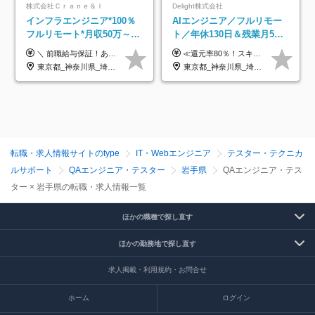
株式会社Ｃｒａｎｅ＆Ｉ
Delight株式会社
インフラエンジニア*100％
AIエンジニア／フルリモー
フルリモート*月収50万～*
ト／年休130日＆残業月5h
クラウド×上流工程*前職給
以下／1カ月連休可／案件選
＼ 前職給与保証！あなたのこれまでの経験を正当評価 ／ ★月収50万円～スタート！【年俸600万～1,162万8,000円（12分割）】 ――「頑張りが給与に直結しない…」そんな不満とは無縁の環境です。 実際、入社後に「年収150万～200万円UP」を実現した先輩エンジニアが多数活躍中！ 【 収入をさらに押し上げる充実のプラスα 】 スキルを磨くほど得をする「資格手当」 ⇒ 1資格につき毎月3,000円～30,000円を継続支給！ 成果を見逃さない「功績手当」 ⇒ 社員の頑張りに応じて最大10万円をダイレクトに支給！ スピード昇給・高年収も可能 ⇒ 1回の昇給で年収数十万UPのチャンスあり。ゆくゆくは年収1000万以上のハイクラスも目指せます。 ※経験・スキルを考慮の上決定します ※上記金額には固定残業代（月30h分・95,000円～184,000円）を含みます ※超過分は別途全額支給します ※試用期間2ヶ月間あり（その他待遇に差異はありません）
≪還元率80％！スキルや経験をしっかり収入に反映します≫ 年俸530万円以上＋業績賞与 ※スキル・経験を考慮の上、優遇いたします ※上記年俸を12分割し、月1回支給します ※上記年俸には固定残業代月20時間分(月6万9000円以上)が含まれます。残業はほとんど発生しませんが、超過した場合は追加支給します ★AIを使った自社への貢献も、貢献度に応じて給与に反映する制度があります
与保証*残業月9.8h
択制／還元率80%
東京都_神奈川県_埼玉県_千葉県_大阪府_愛知県_北海道_青森県_岩手県_宮城県_秋田県_山形県_福島県_茨城県_栃木県_群馬県_新潟県_山梨県_長野県_富山県_石川県_福井県_静岡県_岐阜県_三重県_兵庫県_京都府_滋賀県_奈良県_和歌山県_広島県_岡山県_鳥取県_島根県_山口県_徳島県_香川県_愛媛県_高知県_福岡県_熊本県_佐賀県_長崎県_大分県_宮崎県_鹿児島県_沖縄県
東京都_神奈川県_埼玉県_千葉県_大阪府_愛知県_北海道_青森県_岩手県_宮城県_秋田県_山形県_福島県_茨城県_栃木県_群馬県_新潟県_山梨県_長野県_富山県_石川県_福井県_静岡県_岐阜県_三重県_兵庫県_京都府_滋賀県_奈良県_和歌山県_広島県_岡山県_鳥取県_島根県_山口県_徳島県_香川県_愛媛県_高知県_福岡県_熊本県_佐賀県_長崎県_大分県_宮崎県_鹿児島県_沖縄県
転職・求人情報サイトのtype
IT・Webエンジニア
テスター・テクニカ
ルサポート
QAエンジニア・テスター
岩手県
QAエンジニア・テス
ター × 岩手県の転職・求人情報一覧
ほかの職種で探し直す
ほかの勤務地で探し直す
求人掲載・利用規約・お問合せ
ホーム
ログイン