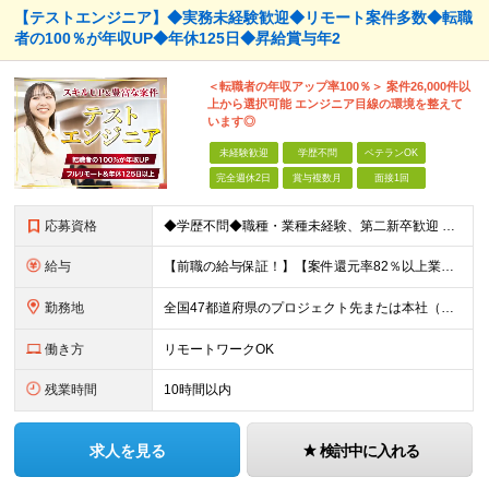
【テストエンジニア】◆実務未経験歓迎◆リモート案件多数◆転職
者の100％が年収UP◆年休125日◆昇給賞与年2
＜転職者の年収アップ率100％＞ 案件26,000件以
上から選択可能 エンジニア目線の環境を整えて
います◎
未経験歓迎
学歴不問
ベテランOK
完全週休2日
賞与複数月
面接1回
応募資格
◆学歴不問◆職種・業種未経験、第二新卒歓迎 【具体的には】 1ヶ月でも実務経験があれば尚◎ ※豊富な経験者は特に給与面で大きな優遇有 ＜経験浅めの方でも歓迎＞ ★以下「◎」いずれかに該当される
給与
【前職の給与保証！】【案件還元率82％以上業界最高水準！】【転職者の100%が収入UPを実現！】 ＼スキルに見合った収入を望む方は、ぜひ！／ 【経験1年未満の方】 月給23万円～35万円 ※月給には
勤務地
全国47都道府県のプロジェクト先または本社（新宿区） ◎勤務地は希望を考慮。転勤はありません。 ◎フルリモート(完全在宅勤務）多数あります。 ◎転職時にお引越しをご検討の際には引越し費用または住宅手
働き方
リモートワークOK
残業時間
10時間以内
求人を見る
検討中に入れる