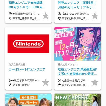
初級エンジニア★未経験
開発エンジニア｜面接1回｜
OK★フルリモートOK★月
月給46万円～可｜フルリモ
給32万円～★残業月10h＆
ートも可｜案件選択制｜定
★前職給与保証あり ★月給32万円以上＋インセンティブあり 月給32万円以上＋インセンティブ＋各種手当 ※上記には固定残業代（月30時間・44,400円～）を含みます ※超過分は別途支給します ※試用期間はございません ★＼成果＝あなたの収入／★ 【1】案件単価ー8万円＝あなたの給与 参画したプロジェクトの案件単価から 一律8万円引いた金額があなたの給与です！ （月給例） ■1人称での構築・小規模な詳細設計 案件単価55万円ー8万円＝月給47万円（還元率85.5%） ■大型案件の設計・構築やプロジェクト管理 案件単価90万円ー8万円＝月給82万円（還元率91.1%） ‥‥‥‥‥‥‥‥‥‥‥‥‥‥‥‥‥‥ 【2】月給の他にも豊富なインセンティブあり 全員が月3～13万円のインセンティブをゲットしています！ ≪インセンティブ制度≫ 稼働している現場で増員・交代が発生し、 当社の人員を配属が決定した際に支給。 ◇C Addition正社員が参画 ：実粗利の10%／毎月 ◇協力会社所属の社員が参画：実粗利の30%／毎月 ≪リファラル制度≫ あなたの知り合いが当社のメンバーになった際に、 毎月1人あたり2万円支給します◎ ‥‥‥‥‥‥‥‥‥‥‥‥‥‥‥‥‥‥
【エンジニア経験6年以上の方】 月給46万円～100万円（固定残業代含む） ※上記月給には月30時間分の固定残業代（月8万7,400円～月19万円）を含む。超過分は全額支給。 【エンジニア経験4年以上の方】 月給42万円～100万円（固定残業代含む） ※上記月給には月30時間分の固定残業代（月7万9,800円～月19万円）を含む。超過分は全額支給。 【エンジニア経験4年未満の方】 月給38万円～100万円（固定残業代含む） ※上記月給には月30時間分の固定残業代（月7万2,200円～月19万円）を含む。超過分は全額支給。 ※経験、スキル、前職給与などを踏まえて決定。 ◆ルトラの給与制度のポイント！◆ ・社員の95%が入社時に年収UP！最高で300万円UPの実績も ・平均還元率86.3%（交通費・住宅手当・会社負担分の社保も含む） ・人柄やポテンシャルを評価し、スキル以上の希望年収を提示することも ・退職金制度やリファラル手当（平均50万円）あり
年休120日以上★副業可
着率96％以上｜副業OK｜住
東京都_神奈川県_埼玉県_千葉県_大阪府_愛知県_北海道_青森県_岩手県_宮城県_秋田県_山形県_福島県_茨城県_栃木県_群馬県_新潟県_山梨県_長野県_富山県_石川県_福井県_静岡県_岐阜県_三重県_兵庫県_京都府_滋賀県_奈良県_和歌山県_広島県_岡山県_鳥取県_島根県_山口県_徳島県_香川県_愛媛県_高知県_福岡県_熊本県_佐賀県_長崎県_大分県_宮崎県_鹿児島県_沖縄県
東京都_神奈川県_埼玉県_千葉県_大阪府_愛知県_北海道_青森県_岩手県_宮城県_秋田県_山形県_福島県_茨城県_栃木県_群馬県_新潟県_山梨県_長野県_富山県_石川県_福井県_静岡県_岐阜県_三重県_兵庫県_京都府_滋賀県_奈良県_和歌山県_広島県_岡山県_鳥取県_島根県_山口県_徳島県_香川県_愛媛県_高知県_福岡県_熊本県_佐賀県_長崎県_大分県_宮崎県_鹿児島県_沖縄県
宅手当
任天堂株式会社
株式会社ミライル
コーポレートITエンジニア
初級エンジニア/未経験歓迎/
文系OK/定着率100％/最長1
年の自社ITスクール研修あ
■想定年収 500万円～900万円 月給制 月給278,000円～ ※残業が発生した場合、残業代を別途全額支給します ※試用期間2ヶ月あり(待遇や給与に差異はありません)
＼全国の各拠点で募集中！／ 給与は以下の通り、勤務地により異なります。 札幌：月給23万円～27万円 仙台：月給22万円～26万円 新潟：月給22万円～26万円 東京：月給26万円～30万円 大阪：月給24万円～29万円 福岡：月給23.5万円～27万円 沖縄：月給21万円～26万円 ◎給与は知識や経験を考慮して決定します。 ◎残業は別途全額支給します。 ◎試用期間12カ月あり（給与は以下の通りです。その他条件に変更はありません） （試用期間の給与） 札幌：月給18.6万円～ 仙台：月給19万円～ 新潟：月給18万円～ 東京：月給22万円～ 大阪：月給20.8万円～ 福岡：月給19万円～ 沖縄：月給18万円～
り/年休130日
東京都_京都府
東京都_神奈川県_埼玉県_千葉県_大阪府_愛知県_北海道_青森県_岩手県_宮城県_秋田県_山形県_福島県_茨城県_栃木県_群馬県_新潟県_山梨県_長野県_富山県_石川県_福井県_静岡県_岐阜県_三重県_兵庫県_京都府_滋賀県_奈良県_和歌山県_広島県_岡山県_鳥取県_島根県_山口県_徳島県_香川県_愛媛県_高知県_福岡県_熊本県_佐賀県_長崎県_大分県_宮崎県_鹿児島県_沖縄県