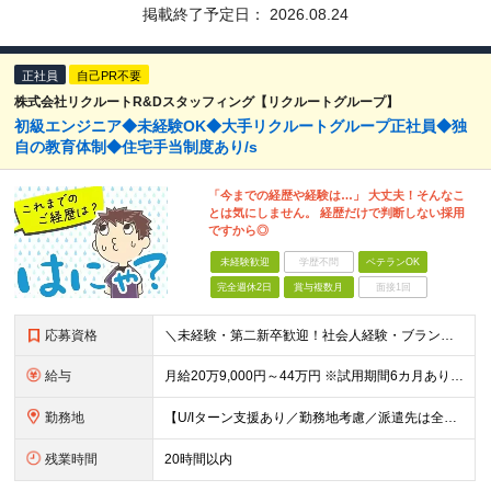
掲載終了予定日：
2026.08.24
正社員
自己PR不要
株式会社リクルートR&Dスタッフィング【リクルートグループ】
初級エンジニア◆未経験OK◆大手リクルートグループ正社員◆独
自の教育体制◆住宅手当制度あり/s
「今までの経歴や経験は…」 大丈夫！そんなこ
とは気にしません。 経歴だけで判断しない採用
ですから◎
未経験歓迎
学歴不問
ベテランOK
完全週休2日
賞与複数月
面接1回
応募資格
＼未経験・第二新卒歓迎！社会人経験・ブランクなども不問／ ◇ 高卒以上 ・将来性がありそうだと思ったから ・正社員としてしっかり稼ぎたい ・手に職つけたくて など志望理由は何でもOK！ 仕事は1から
給与
月給20万9,000円～44万円 ※試用期間6カ月あり（期間中の待遇に変更なし） ※経験・能力・前給を考慮の上、決定いたします ※時間外手当100％支給 ※派遣就業先が変更となる場合には、就業規則、
勤務地
【U/Iターン支援あり／勤務地考慮／派遣先は全国36都府県】 引越補助、社員寮、住宅手当制度あり。U/Iターンも歓迎です！ ■東北エリア／青森・岩手・宮城・秋田・山形・福島 ■関東エリア／東京・埼玉
残業時間
20時間以内