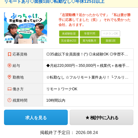
リモートあり◇面接1回◇転勤なし◇年休125日以上
「志望動機？近かったからです」 「私は妻が勝
手に応募してました（笑）」 それでも受かった
会社、あります。
未経験歓迎
学歴不問
ベテランOK
完全週休2日
賞与複数月
面接1回
応募資格
◎35歳以下全員面接！(*) ◎未経験OK ◎学歴不問 第二新卒・社会人経験の浅い方も歓迎！ (*)若年層の長期キャリア形成を図るため ＼「ITって難しそう…」と思っている方こそ歓迎！／ ベテラン講
給与
◆月給220,000円～350,000円＋残業代＋各種手当＋賞与年2回 （試用期間中：月給200,000円～） ※経験・スキルを考慮して優遇いたします ※残業代は100％支給します ┃試用期間あり
勤務地
☆転勤なし ☆フルリモート案件あり！ └フルリモート：50％ └リモート併用：14％ 東京都内および近郊（神奈川県・埼玉県・千葉県）のプロジェクト先、もしくは自社内にて勤務いただきます ＜本社＞
働き方
リモートワークOK
残業時間
10時間以内
求人を見る
検討中に入れる
掲載終了予定日：
2026.08.24