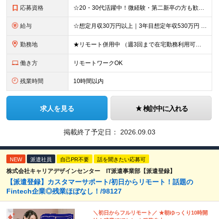
応募資格
☆20・30代活躍中！微経験・第二新卒の方も歓迎します◎ ◆情シス・ヘルプデスクの実務経験（年数不問） ◆情報セキュリティマネジメント試験（SG）合格または同等の知識 ◆学歴不問 ▽以下のような方を
給与
☆想定月収30万円以上｜3年目想定年収530万円 ☆月20日勤務を想定した場合、月収300,000円〜の支給となります ◆日額15,000円〜＋各種手当＋昇給あり＋賞与年2回 ※これまでの経験やスキ
勤務地
★リモート併用中 （週3回まで在宅勤務利用可。業務に慣れるまでは出社していただきます。）！霞ヶ関駅から徒歩1分 東京都千代田区霞が関1-3-1 経済産業省別館11階 ※(変更の範囲)原則、変更なし
働き方
リモートワークOK
残業時間
10時間以内
求人を見る
検討中に入れる
掲載終了予定日：
2026.09.03
NEW
派遣社員
自己PR不要
話を聞きたい応募可
株式会社キャリアデザインセンター IT派遣事業部【派遣登録】
【派遣登録】カスタマーサポート/初日からリモート！話題の
Fintech企業◎残業ほぼなし！/98127
＼初日からフルリモート／ ★朝ゆっくり10時開