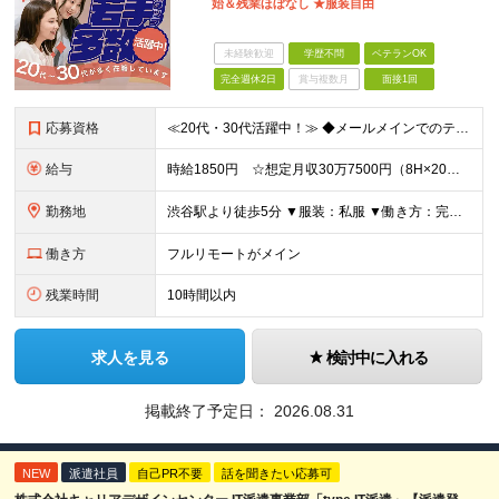
始＆残業ほぼなし ★服装自由
未経験歓迎
学歴不問
ベテランOK
完全週休2日
賞与複数月
面接1回
応募資格
≪20代・30代活躍中！≫ ◆メールメインでのテクニカルサポートまたはカスタマーサポート対応の経験 ◆問い合わせ対応でのイチからの文章作成経験 ※ブランクがある方やこれまでのご経験に自信がない方も、
給与
時給1850円 ☆想定月収30万7500円（8H×20日＋残業5H） ※交通費全額支給 ※在宅日数に応じて、在宅勤務手当あり
勤務地
渋谷駅より徒歩5分 ▼服装：私服 ▼働き方：完全在宅勤務 ※就業初日から在宅勤務を想定（PC等は事前にご自宅へ郵送予定） ▼受動喫煙対策：屋内禁煙
働き方
フルリモートがメイン
残業時間
10時間以内
求人を見る
検討中に入れる
掲載終了予定日：
2026.08.31
NEW
派遣社員
自己PR不要
話を聞きたい応募可