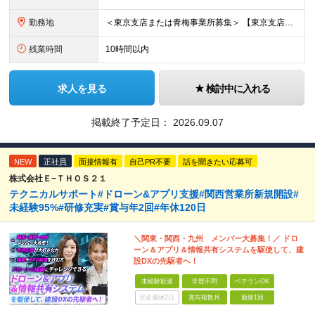
勤務地
＜東京支店または青梅事業所募集＞ 【東京支店】 東京都千代田区神田東松下町41-1 H1O神田 【青梅事業所】 東京都江東区青海3-2-17 ワールド流通センター内504号室 ※勤務先はご希望を
残業時間
10時間以内
求人を見る
検討中に入れる
掲載終了予定日：
2026.09.07
NEW
正社員
面接情報有
自己PR不要
話を聞きたい応募可
株式会社Ｅ−ＴＨＯＳ２１
テクニカルサポート#ドローン&アプリ支援#関西営業所新規開設#
未経験95%#研修充実#賞与年2回#年休120日
＼関東・関西・九州 メンバー大募集！／ ドロ
ーン＆アプリ＆情報共有システムを駆使して、建
設DXの先駆者へ！
未経験歓迎
学歴不問
ベテランOK
完全週休2日
賞与複数月
面接1回