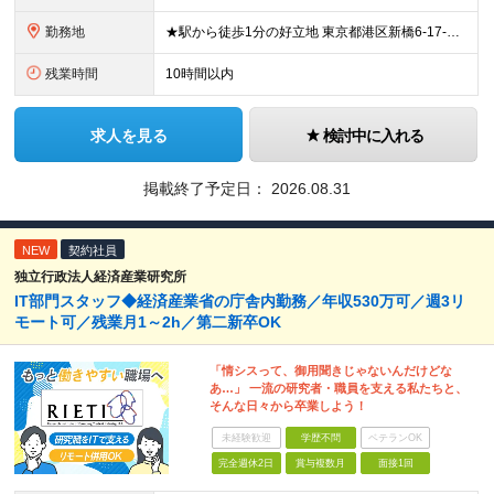
勤務地
★駅から徒歩1分の好立地 東京都港区新橋6-17-21 住友不動産 御成門駅前ビル 3F (変更の範囲)上記を除く当社関連勤務地
残業時間
10時間以内
求人を見る
検討中に入れる
掲載終了予定日：
2026.08.31
NEW
契約社員
独立行政法人経済産業研究所
IT部門スタッフ◆経済産業省の庁舎内勤務／年収530万可／週3リ
モート可／残業月1～2h／第二新卒OK
「情シスって、御用聞きじゃないんだけどな
あ…」 一流の研究者・職員を支える私たちと、
そんな日々から卒業しよう！
未経験歓迎
学歴不問
ベテランOK
完全週休2日
賞与複数月
面接1回