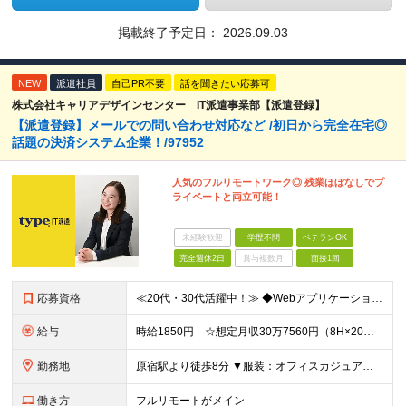
掲載終了予定日：
2026.09.03
NEW
派遣社員
自己PR不要
話を聞きたい応募可
株式会社キャリアデザインセンター IT派遣事業部【派遣登録】
【派遣登録】メールでの問い合わせ対応など /初日から完全在宅◎
話題の決済システム企業！/97952
人気のフルリモートワーク◎ 残業ほぼなしでプ
ライベートと両立可能！
未経験歓迎
学歴不問
ベテランOK
完全週休2日
賞与複数月
面接1回
応募資格
≪20代・30代活躍中！≫ ◆Webアプリケーションサービスもしくはクラウドサービス等の問い合わせ対応経験 ◆メールやチャット対応の経験 ※ブランクがある方やこれまでのご経験に自信がない方も、まず
給与
時給1850円 ☆想定月収30万7560円（8H×20日+残業5H） ※交通費全額支給 ※在宅日数に応じて、在宅勤務手当あり
勤務地
原宿駅より徒歩8分 ▼服装：オフィスカジュアル ▼働き方：完全在宅勤務 ※初日からリモート勤務になります ▼受動喫煙対策：屋内禁煙
働き方
フルリモートがメイン