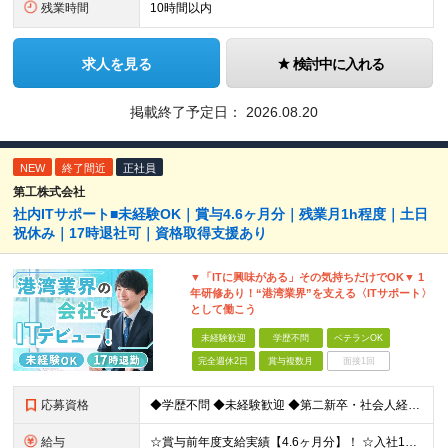
残業時間
10時間以内
求人を見る
検討中に入れる
掲載終了予定日：
2026.08.20
NEW
終了間近
正社員
第工株式会社
社内ITサポート■未経験OK｜賞与4.6ヶ月分｜残業月1h程度｜土日
祝休み｜17時退社可｜資格取得支援あり
▼「ITに興味がある」その気持ちだけでOK▼ 1
年研修あり！“港湾業界”を支える〈ITサポート〉
として働こう
未経験歓迎
学歴不問
ベテランOK
完全週休2日
賞与複数月
面接1回
応募資格
◆学歴不問 ◆未経験歓迎 ◆第二新卒・社会人経験の浅い方も歓迎 日本語でのビジネス文書作成・電話対応が 支障なく行える方であれば大丈夫です◎ ＼IT知識ゼロからスタートOK／ 応募に専門スキルや資
給与
☆賞与前年度支給実績【4.6ヶ月分】！ ☆入社1年目から【年収400万円】可！ 月給23万5,000円～30万5,000円＋諸手当＋賞与年2回 ※経験・スキルを考慮して決定します。 ※上記には一律