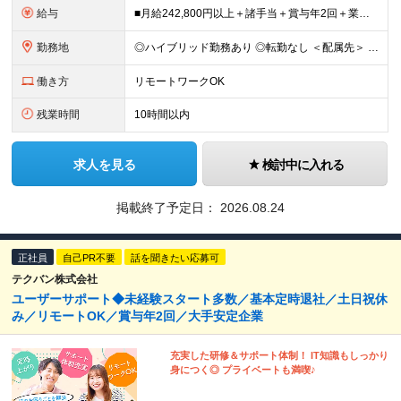
給与
■月給242,800円以上＋諸手当＋賞与年2回＋業績賞与 ※固定残業代32,813円～/20時間分を含む ※超過分は別途支給 ※経験・年齢を考慮の上、当社規定により決定 ※試用期間6ヵ月間（待遇に差異
勤務地
◎ハイブリッド勤務あり ◎転勤なし ＜配属先＞ 東京・神奈川・千葉・埼玉など関東エリアの各プロジェクト先 ※客先常駐が基本となります。 ＜本社＞ 東京都港区海岸3-20-20 ヨコソーレインボータ
働き方
リモートワークOK
残業時間
10時間以内
求人を見る
検討中に入れる
掲載終了予定日：
2026.08.24
正社員
自己PR不要
話を聞きたい応募可
テクバン株式会社
ユーザーサポート◆未経験スタート多数／基本定時退社／土日祝休
み／リモートOK／賞与年2回／大手安定企業
充実した研修＆サポート体制！ IT知識もしっかり
身につく◎ プライベートも満喫♪