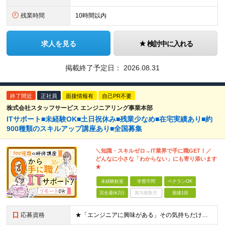
残業時間
10時間以内
求人を見る
検討中に入れる
掲載終了予定日：
2026.08.31
終了間近
正社員
面接情報有
自己PR不要
株式会社スタッフサービス エンジニアリング事業本部
ITサポート■未経験OK■土日祝休み■残業少なめ■在宅実績あり■約
900種類のスキルアップ講座あり■全国募集
＼知識・スキルゼロ→IT業界で手に職GET！／
どんなに小さな「わからない」にも寄り添います
★
未経験歓迎
学歴不問
ベテランOK
完全週休2日
賞与複数月
面接1回
応募資格
★「エンジニアに興味がある」その気持ちだけでOK！ ■学歴不問 ■IT知識・実務経験は一切不問！未経験・第二新卒大歓迎 ★ITサポート・IT事務やエンジニアの経験をお持ちの方は優遇します！ 地方在住