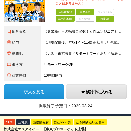
ことはありません！
未経験歓迎
学歴不問
ベテランOK
完全週休2日
賞与複数月
面接1回
応募資格
【異業種からの転職者多数！女性エンジニアも活躍中】 ◆学歴不問 ◆未経験OK ≪こんな方を歓迎しています≫ ◎未経験から成長できる環境で活躍したい方 ◎大学やスクールでIT系のスキルを学んだことのあ
給与
【現場配属後、年収1.4〜1.5倍を実現した先輩も！残業代全額支給】 ◆給与は経験やスキルに応じて決定します ◆年俸制250万円～350万円（1/12を月々支給） ≪年収UPの例≫ ◎飲食業からのキ
勤務地
【大阪・東京募集／リモートワークあり／転居を伴う転勤なし】 東京本社、大阪事務所、または東京23区内・関西（大阪・兵庫）の各クライアント先勤務 ◆入社後、約1年間はクライアント先ではなく 自社内（東
働き方
リモートワークOK
残業時間
10時間以内
求人を見る
検討中に入れる
掲載終了予定日：
2026.08.24
NEW
正社員
面接情報有
自己PR不要
話を聞きたい応募可
株式会社エスアイイー 【東京プロマーケット上場】