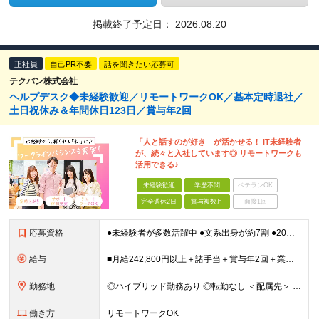
掲載終了予定日：
2026.08.20
正社員
自己PR不要
話を聞きたい応募可
テクバン株式会社
ヘルプデスク◆未経験歓迎／リモートワークOK／基本定時退社／
土日祝休み＆年間休日123日／賞与年2回
「人と話すのが好き」が活かせる！ IT未経験者
が、続々と入社しています◎ リモートワークも
活用できる♪
未経験歓迎
学歴不問
ベテランOK
完全週休2日
賞与複数月
面接1回
応募資格
●未経験者が多数活躍中 ●文系出身が約7割 ●20代⇒47.9％ 30代⇒25.9％ ●第二新卒OK・学歴不問 ★人柄を重視した採用です！ ★異業種から転職してきた先輩が活躍中 ※長期勤続によるキ
給与
■月給242,800円以上＋諸手当＋賞与年2回＋業績賞与 ※固定残業代32,813円～/20時間分を含む ※超過分は別途支給 ※経験・年齢を考慮の上、当社規定により決定 ※試用期間6ヵ月間（待遇に差異
勤務地
◎ハイブリッド勤務あり ◎転勤なし ＜配属先＞ 東京・神奈川・千葉・埼玉など関東エリアの各プロジェクト先 ※客先常駐が基本となります。 ＜本社＞ 東京都港区海岸3-20-20 ヨコソーレインボータ
働き方
リモートワークOK