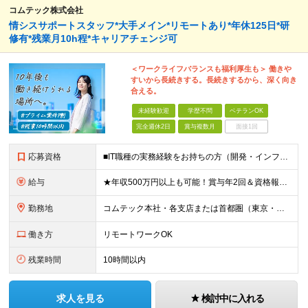
コムテック株式会社
情シスサポートスタッフ*大手メイン*リモートあり*年休125日*研
修有*残業月10h程*キャリアチェンジ可
＜ワークライフバランスも福利厚生も＞ 働きや
すいから長続きする。長続きするから、深く向き
合える。
未経験歓迎
学歴不問
ベテランOK
完全週休2日
賞与複数月
面接1回
応募資格
■IT職種の実務経験をお持ちの方（開発・インフラエンジニア、社内SEなど） ■学歴不問 ＜以下のような方を歓迎します＞ ■IT業界でキャリアを切り拓いていきたい方 ■チームワークを大切にし、仲間と協
給与
★年収500万円以上も可能！賞与年2回＆資格報奨金あり 【経験1～3年の場合】年収410万円～464万円 月給29万6000円～月給33万5500円+賞与年2回（6・12月） ※みなし残業代（10時
勤務地
コムテック本社・各支店または首都圏（東京・神奈川・埼玉・千葉）のクライアント様のワークスペースにて勤務いただきます。 ＜各拠点について＞ ■東京本社／東京都港区芝浦1-2-1 シーバンスＮ館10F
働き方
リモートワークOK
残業時間
10時間以内
求人を見る
検討中に入れる