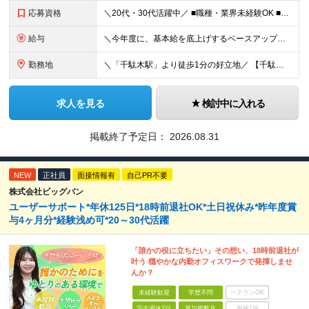
応募資格
＼20代・30代活躍中／ ■職種・業界未経験OK ■第二新卒歓迎 ■学歴不問 ＼こんな方にぴったりです／ ◎ドローン操縦、最新のガジェット、映像クリエイティブに興味がある方 ◎ゲームや機械をいじるの
給与
＼今年度に、基本給を底上げするベースアップを実施！／ ◆月給23万～40万円＋賞与年2回＋交通費全額支給 ※経験・資格・能力等を考慮の上、当社規定により優遇します。 ※上記の金額に加えて、時間外手当
勤務地
＼「千駄木駅」より徒歩1分の好立地／ 【千駄木営業所】 東京都文京区千駄木3-31-12 ワコーレ千駄木ビル4階 ☆他の拠点でも募集中！ 【関西営業所】 大阪府大阪市西区西本町1-7-21 ニシモト
求人を見る
検討中に入れる
掲載終了予定日：
2026.08.31
NEW
正社員
面接情報有
自己PR不要
株式会社ビッグバン
ユーザーサポート*年休125日*18時前退社OK*土日祝休み*昨年度賞
与4ヶ月分*経験浅め可*20～30代活躍
「誰かの役に立ちたい」その想い、18時前退社が
叶う 穏やかな内勤オフィスワークで発揮しませ
んか？
未経験歓迎
学歴不問
ベテランOK
完全週休2日
賞与複数月
面接1回