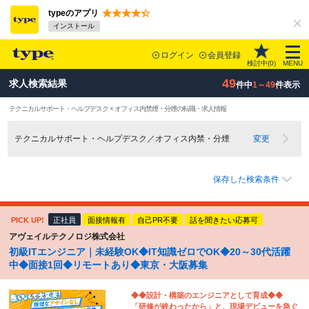
typeのアプリ
インストール
ログイン
会員登録
検討中(
0
)
MENU
49
求人検索結果
件中
1～49
件表示
テクニカルサポート・ヘルプデスク × オフィス内禁煙・分煙の転職・求人情報
テクニカルサポート・ヘルプデスク／オフィス内禁・分煙
変更
保存した検索条件
PICK UP!
正社員
面接情報有
自己PR不要
話を聞きたい応募可
アヴェイルテクノロジ株式会社
初級ITエンジニア｜未経験OK◆IT知識ゼロでOK◆20～30代活躍
中◆面接1回◆リモートあり◆東京・大阪募集
◆◆設計・構築のエンジニアとして育成◆◆
「研修が終わったから」と、現場デビューを急ぐ