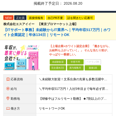
掲載終了予定日：
2026.08.20
NEW
正社員
面接情報有
自己PR不要
話を聞きたい応募可
株式会社エスアイイー 【東京プロマーケット上場】
【ITサポート事務】未経験からIT業界へ｜平均年収517万円｜ホワ
イト企業認定｜年休134日｜リモートOK
【上場企業×ホワイト認定企業】 「働きながら、
お給料も上がっていく。」 そんな当たり前が、
やっぱり一番嬉しい。
未経験歓迎
学歴不問
ベテランOK
完全週休2日
賞与複数月
面接1回
応募資格
＼未経験大歓迎！文系出身の先輩も多数活躍中／ ◆PCスキルに自信のない方も歓迎 ◆完全未経験OK ◆社会人デビューもOK ◆学歴不問 「働きながら少しずつ専門スキルを身につけたい」という意欲重視の採
給与
＼平均年収517万円！入社5年目まで毎年必ず昇給／ ■賞与年3回 ■年収800万円以上も可 ■入社3年以上の平均年収469.2万円 月給23万2000円以上＋賞与年3回＋各種手当 ☆入社5年目まで最
勤務地
【研修中はフルリモート勤務】 ★7割以上のプロジェクトでリモートワークを導入 ★一都三県のプロジェクト先 ★転居を伴う転勤なし ＜プロジェクト先＞ 東京・神奈川・千葉・埼玉でのプロジェクト先にて勤務
働き方
リモートワークOK