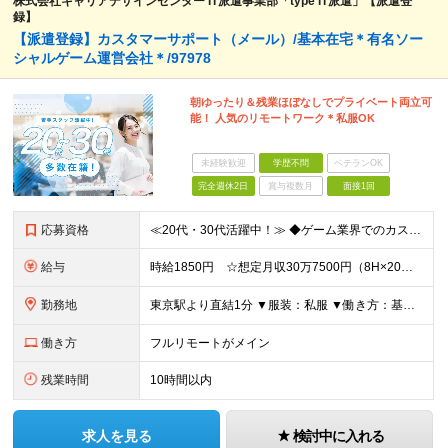
株式会社キャリアデザインセンター IT派遣事業部「type IT派遣」【派遣登
録】
【派遣登録】カスタマーサポート（メール）/基本在宅＊有名ソー
シャルゲーム運営会社＊/97978
朝ゆったり＆残業ほぼなしでプライベート両立可
能！ 人気のリモートワーク＊私服OK
未経験歓迎
学歴不問
ベテランOK
完全週休2日
賞与複数月
面接1回
応募資格
≪20代・30代活躍中！≫ ◆ゲーム業界でのカスタマーサポート経験 ◆⻑期休み中（年末年始/GW/夏季休暇）にシフト勤務が可能な⽅ ※ブランクがある方やこれまでのご経験に自信がない方も、まずはお気軽
給与
時給1850円 ☆想定月収30万7500円（8H×20日+残業5H） ※交通費全額支給 ※在宅日数に応じて、在宅勤務手当あり
勤務地
東京駅より直結1分 ▼服装：私服 ▼働き方：基本在宅勤務 ※業務に慣れるまで（2～4週間）は出社になります ※月に1～2回程度出社が発生します。 ▼受動喫煙対策：屋内禁煙
働き方
フルリモートがメイン
残業時間
10時間以内
求人を見る
検討中に入れる