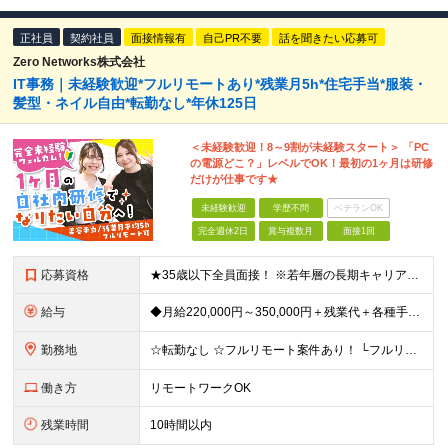
正社員
契約社員
面接情報有
自己PR不要
話を聞きたい応募可
Zero Networks株式会社
IT事務｜未経験歓迎*フルリモートあり*残業月5h*住宅手当*服装・
髪型・ネイル自由*転勤なし*年休125日
＜未経験歓迎！8～9割が未経験スタート＞ 「PC
の電源どこ？」レベルでOK！最初の1ヶ月は研修
だけが仕事です★
未経験歓迎
学歴不問
ベテランOK
完全週休2日
賞与複数月
面接1回
応募資格
★35歳以下全員面接！ ※若年層の長期キャリア形成を図るため ＼ 職種・業種未経験、第二新卒、社会人未経験いずれも歓迎！ ／ ★学歴不問 ★IT業界に興味がある方 ★ネイティブレベルの日本語を話せる
給与
◆月給220,000円～350,000円＋残業代＋各種手当＋賞与年2回 （試用期間中：月給200,000円～） ※経験・スキルを考慮して優遇いたします ※残業代は100％支給します ┃試用期間あり
勤務地
☆転勤なし ☆フルリモート案件あり！ └フルリモート：50％ └リモート併用：14％ 東京都内および近郊（神奈川県・埼玉県・千葉県）のプロジェクト先、もしくは自社内にて勤務いただきます ＜本社＞
働き方
リモートワークOK
残業時間
10時間以内