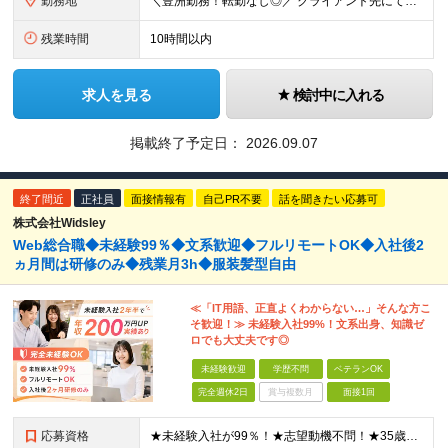
勤務地
＼豊洲勤務！転勤なし◎／ クライアント先にて勤務いただきます！ 【クライアント先】 東京都江東区豊洲 【本社】 東京都中央区京橋1-11-1 関電不動産八重洲ビル ※(変更の範囲)上記を除く当社
残業時間
10時間以内
求人を見る
検討中に入れる
掲載終了予定日：
2026.09.07
終了間近
正社員
面接情報有
自己PR不要
話を聞きたい応募可
株式会社Widsley
Web総合職◆未経験99％◆文系歓迎◆フルリモートOK◆入社後2
ヵ月間は研修のみ◆残業月3h◆服装髪型自由
≪「IT用語、正直よくわからない…」そんな方こ
そ歓迎！≫ 未経験入社99%！文系出身、知識ゼ
ロでも大丈夫です◎
未経験歓迎
学歴不問
ベテランOK
完全週休2日
賞与複数月
面接1回
応募資格
★未経験入社が99％！★志望動機不問！★35歳以下（長期キャリア形成のため） ■職種・業界経験不問、第二新卒大歓迎！ ■学歴不問 ≪1つでも当てはまる方にピッタリです≫ ★ChatGPTやAIなど