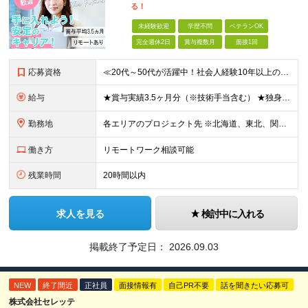
る！
未経験歓迎
学歴不問
ベテランOK
完全週休2日
賞与複数月
面接1回
応募資格
≪20代～50代が活躍中！社会人経験10年以上の方も歓迎≫ ◆学歴不問 ◆未経験・ブランクOK ≫モノづくりに関する何らかの経験をお持ちの方は優遇します！ ～こんな方が活躍できます！～ ◎専門的な
給与
★賞与実績3.5ヶ月分（※技術手当含む） ★独身寮│寮費手当│引っ越し手当あり ★月給26万円も可能！ 【実務経験者】※前職の給与、経験、スキルをもとに決定 ・月給21万円～60万円＋時間外手当全
勤務地
各エリアのプロジェクト先 ※北海道、東北、関東、北信越、東海、関西、四国、中国、九州の各エリアから希望勤務地をお聞かせください。 ※転勤を伴わない エリア限定採用枠あり。U・Iターンも歓迎です！ ※プ
働き方
リモートワーク相談可能
残業時間
20時間以内
求人を見る
検討中に入れる
掲載終了予定日：
2026.09.03
NEW
終了間近
正社員
面接情報有
自己PR不要
話を聞きたい応募可
株式会社セレッテ