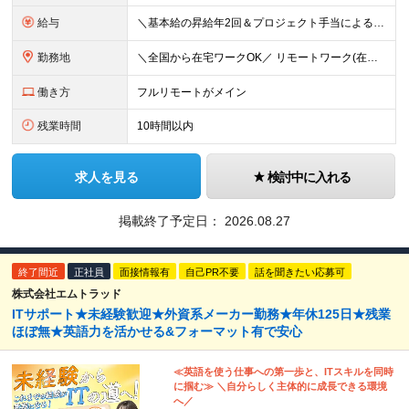
給与
＼基本給の昇給年2回＆プロジェクト手当による昇給年12回！！／ 【未経験者の場合】 月給26万円～50万円＋プロジェクト手当＋資格手当 ★スキルや経験を考慮の上、優遇します ★上記給与には固定残業
勤務地
＼全国から在宅ワークOK／ リモートワーク(在宅勤務)or東京23区、大阪のお客様先での勤務 ★転勤はありません ★希望をもとに配属先を決定します ★リモートワーク率5割強 ★フルリモートの場合は通
働き方
フルリモートがメイン
残業時間
10時間以内
求人を見る
検討中に入れる
掲載終了予定日：
2026.08.27
終了間近
正社員
面接情報有
自己PR不要
話を聞きたい応募可
株式会社エムトラッド
ITサポート★未経験歓迎★外資系メーカー勤務★年休125日★残業
ほぼ無★英語力を活かせる&フォーマット有で安心
≪英語を使う仕事への第一歩と、ITスキルを同時
に掴む≫ ＼自分らしく主体的に成長できる環境
へ／