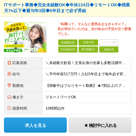
ITサポート事務◆完全未経験OK◆年休134日◆リモートOK◆残業
月7h以下◆賞与年3回◆5年目まで必ず昇給
「転職って、そんなに意気込まなきゃダメ？」
私が求めていたのは、次の休みの予定が立つ普通
でした。
未経験歓迎
学歴不問
ベテランOK
完全週休2日
賞与複数月
面接1回
応募資格
＼未経験大歓迎！文系出身の先輩も多数活躍中／ ◆PCスキルに自信のない方も歓迎 ◆完全未経験OK ◆社会人デビューもOK ◆学歴不問 ＊*こんなアナタにオススメです*＊ ◇事務職に興味があるが、給与
給与
＼平均年収517万円！入社5年目まで毎年必ず昇給／ ■賞与年3回 ■年収800万円以上も可 ■入社3年以上の平均年収469.2万円 月給23万2000円以上＋賞与年3回＋各種手当 ☆入社5年目まで最
勤務地
【研修中はフルリモート勤務】 ★7割以上のプロジェクトでリモートワークを導入 ★一都三県のプロジェクト先 ★転居を伴う転勤なし ＜プロジェクト先＞ 東京・神奈川・千葉・埼玉でのプロジェクト先にて勤務
働き方
リモートワークOK
残業時間
10時間以内
求人を見る
検討中に入れる