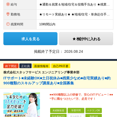
給与
★通勤＆就業＆地域/住宅＆役職手当あり ★残業代は全額支給 ★選べる給与制度あり！ ■東京・神奈川・千葉・埼玉勤務の場合 月給24.5万円～55万円＋諸手当 （残業代は全額支給） (20,000円の
勤務地
★リモート実績あり★ ★地域/住宅・単身赴任手当などサポートも万全 ★転任費用や寮・社宅制度も完備しています ★勤務地については希望を考慮の上、決定します 『地元で働きたい』『新天地で挑戦したい』と
残業時間
10時間以内
求人を見る
検討中に入れる
掲載終了予定日：
2026.08.24
終了間近
正社員
面接情報有
自己PR不要
株式会社スタッフサービス エンジニアリング事業本部
ITサポート■未経験OK■土日祝休み■残業少なめ■在宅実績あり■約
900種類のスキルアップ講座あり■全国募集
■■900種類以上の研修で、安心のITデビュー！■■
“手に職をつけたい”方、必見です！
未経験歓迎
学歴不問
ベテランOK
完全週休2日
賞与複数月
面接1回