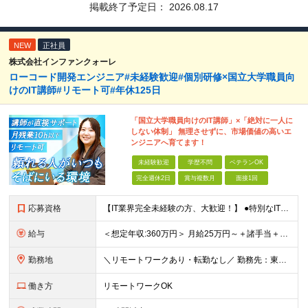
掲載終了予定日：
2026.08.17
NEW
正社員
株式会社インファンクォーレ
ローコード開発エンジニア#未経験歓迎#個別研修×国立大学職員向
けのIT講師#リモート可#年休125日
「国立大学職員向けのIT講師」×「絶対に一人に
しない体制」 無理させずに、市場価値の高いエ
ンジニアへ育てます！
未経験歓迎
学歴不問
ベテランOK
完全週休2日
賞与複数月
面接1回
応募資格
【IT業界完全未経験の方、大歓迎！】 ●特別なITスキルや知識は一切不問です！ ※学歴不問 ～1つでも当てはまる方は大歓迎！～ ★「IT業界に興味があるけど知識がない」という方 ★「誰かに質問しやす
給与
＜想定年収:360万円＞ 月給25万円～＋諸手当＋決算賞与＋寸志の計2回（住宅補助あり） ※経験・スキルを考慮の上決定 ※固定残業代（30時間分／4万8000円～）含む。超過分は別途全額支給 ※試用期
勤務地
＼リモートワークあり・転勤なし／ 勤務先：東京都23区、神奈川県、千葉県、埼玉県の各プロジェクト先 ※リモートワーク可能ですが案件により変更の場合がございます。 ■本社 東京都豊島区南池袋1-16-
働き方
リモートワークOK