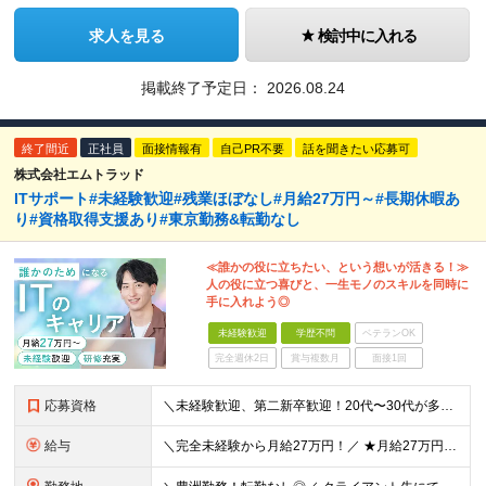
求人を見る
検討中に入れる
掲載終了予定日：
2026.08.24
終了間近
正社員
面接情報有
自己PR不要
話を聞きたい応募可
株式会社エムトラッド
ITサポート#未経験歓迎#残業ほぼなし#月給27万円～#長期休暇あ
り#資格取得支援あり#東京勤務&転勤なし
≪誰かの役に立ちたい、という想いが活きる！≫
人の役に立つ喜びと、一生モノのスキルを同時に
手に入れよう◎
未経験歓迎
学歴不問
ベテランOK
完全週休2日
賞与複数月
面接1回
応募資格
＼未経験歓迎、第二新卒歓迎！20代〜30代が多数活躍中／ ◆学歴不問 ◆基本的なPC操作ができる方 ◆何らかの対人折衝・顧客対応の経験をお持ちの方 ★接客や事務として電話対応をしていた方なども対象です
給与
＼完全未経験から月給27万円！／ ★月給27万円以上＋通勤手当（月最大5万円まで支給） ※あなたの年齢・社会人経験・スキルをしっかりと考慮し、優遇いたします。 ※上記金額には、一律支給の固定残業代（