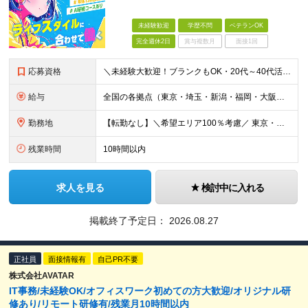
未経験歓迎
学歴不問
ベテランOK
完全週休2日
賞与複数月
面接1回
応募資格
＼未経験大歓迎！ブランクもOK・20代～40代活躍中／ オフィスワーク初めての方もぜひご応募ください◎ ◆学歴不問 ◆未経験OK ◆既卒・第二新卒OK ～このような方にぴったりです～ ・安心の研修
給与
全国の各拠点（東京・埼玉・新潟・福岡・大阪）で募集中！ 給与は以下の通り、勤務地により異なります。 新潟勤務の場合 201,000円〜201,000円（試用期間変更なし）＋賞与 東京・埼玉勤務の場合
勤務地
【転勤なし】＼希望エリア100％考慮／ 東京・埼玉・新潟・福岡・大阪の各拠点 ※様々な企業の現場で、当社プロジェクトに加わり業務を行っていただきます。 ■新潟支店 〒950-0088 新潟県新潟市中
残業時間
10時間以内
求人を見る
検討中に入れる
掲載終了予定日：
2026.08.27
正社員
面接情報有
自己PR不要
株式会社AVATAR
IT事務/未経験OK/オフィスワーク初めての方大歓迎/オリジナル研
修あり/リモート研修有/残業月10時間以内