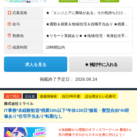
応募資格
★「エンジニアに興味がある」その気持ちだけでOK！ ■学歴不問 ■IT知識・実務経験は一切不問！未経験・第二新卒大歓迎 ★ITサポート・IT事務やエンジニアの経験をお持ちの方は優遇します！ 地方在住
給与
★通勤＆就業＆地域/住宅＆役職手当あり ★残業代は全額支給 ★選べる給与制度あり！ ■東京・神奈川・千葉・埼玉勤務の場合 月給24.5万円～55万円＋諸手当 （残業代は全額支給） (20,000円の
勤務地
★リモート実績あり★ ★地域/住宅・単身赴任手当などサポートも万全 ★転任費用や寮・社宅制度も完備しています ★勤務地については希望を考慮の上、決定します 『地元で働きたい』『新天地で挑戦したい』と
残業時間
10時間以内
求人を見る
検討中に入れる
掲載終了予定日：
2026.08.24
終了間近
正社員
面接情報有
自己PR不要
話を聞きたい応募可
株式会社ミライル
IT事務*未経験歓迎*残業10h以下*年休130日*服装・髪型自由*AI研
修あり*住宅手当あり*転勤なし
≪未経験から理想のオフィスワークへ≫ 最低3ヵ
月の研修でゼロからスキルを身に付けよう！