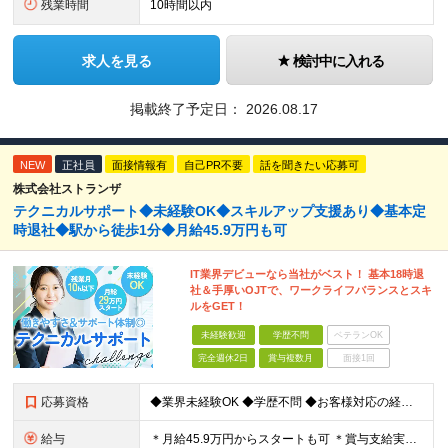
残業時間
10時間以内
求人を見る
検討中に入れる
掲載終了予定日：
2026.08.17
NEW
正社員
面接情報有
自己PR不要
話を聞きたい応募可
株式会社ストランザ
テクニカルサポート◆未経験OK◆スキルアップ支援あり◆基本定
時退社◆駅から徒歩1分◆月給45.9万円も可
IT業界デビューなら当社がベスト！ 基本18時退
社＆手厚いOJTで、ワークライフバランスとスキ
ルをGET！
未経験歓迎
学歴不問
ベテランOK
完全週休2日
賞与複数月
面接1回
応募資格
◆業界未経験OK ◆学歴不問 ◆お客様対応の経験がある方（目安：1年以上） ＼こんな方はすぐにご活躍いただけます／ ※必須ではございませんので、ご安心ください！ ◇レセプトコンピューターの知識がある
給与
＊月給45.9万円からスタートも可 ＊賞与支給実績あり（業績連動型） ＊年収500万円以上も可能！ 月給292,000円～459,000円 ※月給は経験・スキルを考慮し決定しています ※給与には固