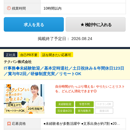
残業時間
10時間以内
求人を見る
検討中に入れる
掲載終了予定日：
2026.08.24
正社員
自己PR不要
話を聞きたい応募可
テクバン株式会社
IT事務◆未経験歓迎／基本定時退社／土日祝休み＆年間休日123日
／賞与年2回／研修制度充実／リモートOK
自分時間がたっぷり増える♪ やりたいことリスト
を、どんどん消化できます◎
未経験歓迎
学歴不問
ベテランOK
完全週休2日
賞与複数月
面接1回
応募資格
●未経験者が多数活躍中 ●文系出身が約7割 ●20代⇒47.9％ 30代⇒25.9％ ●第二新卒OK・学歴不問 ★人柄を重視した採用です！ ★異業種から転職してきた先輩が活躍中 ※長期勤続によるキ