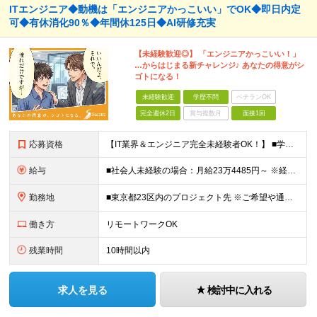
ITエンジニア◆動機は「エンジニアかっこいい」でOK◆即日内定
可◆有休消化90％◆年間休125日◆AI研修充実
【未経験歓迎◎】 「エンジニアかっこいい！」
…からはじまる新チャレンジ♪ あなたの得意がシ
ゴトになる！
未経験歓迎
学歴不問
ベテランOK
完全週休2日
賞与複数月
面接1回
応募資格
【IT業界＆エンジニア完全未経験者OK！】 ■学歴不問 ■第二新卒歓迎 ■未経験OK ☆IT知識は一切問いません！ 【活かせる経験・スキル】 ■接客経験をお持ちの方 ■PCが得意な方 接客経験（フ
給与
■社会人未経験の場合：月給23万4485円～ ※経験・能力などを考慮の上、当社規定により優遇します ※業界未経験の方でも前職での経験を最大限に評価します ※上記にはみなし残業代(25時間分3万832
勤務地
■東京都23区内のプロジェクト先 ※ご希望や通勤時間を考慮して、配属先を決定します。 【本社】 東京都新宿区西新宿4-10-19 3階 ＼オフィス移転！デスクも心機一転アップデート！／ 全席に
働き方
リモートワークOK
残業時間
10時間以内
求人を見る
検討中に入れる