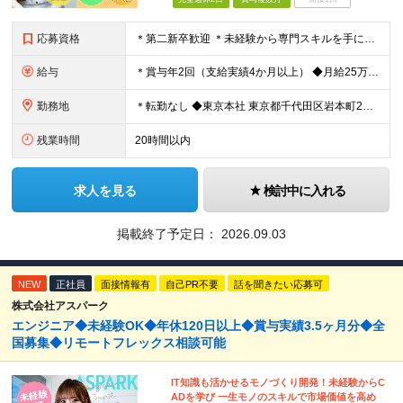
応募資格
＊第二新卒歓迎 ＊未経験から専門スキルを手に！ ◆基本的なPCスキル （WordやExcelでの文字入力、データ編集が可能な程度を想定しています） ◆学歴不問 ★求める人物像： ・「誰かのサポート
給与
＊賞与年2回（支給実績4か月以上） ◆月給25万円以上（各種手当含む＋残業代＋賞与年2回 ※残業代は全額支給 ※試用期間3か月あり（試用期間中の一部手当の支給なし/給与差異なし） 【固定残業代につ
勤務地
＊転勤なし ◆東京本社 東京都千代⽥区岩本町2丁⽬8番12号 NKビル9F ※(変更の範囲)変更なし
残業時間
20時間以内
求人を見る
検討中に入れる
掲載終了予定日：
2026.09.03
NEW
正社員
面接情報有
自己PR不要
話を聞きたい応募可
株式会社アスパーク
エンジニア◆未経験OK◆年休120日以上◆賞与実績3.5ヶ月分◆全
国募集◆リモートフレックス相談可能
IT知識も活かせるモノづくり開発！未経験からC
ADを学び 一生モノのスキルで市場価値を高め