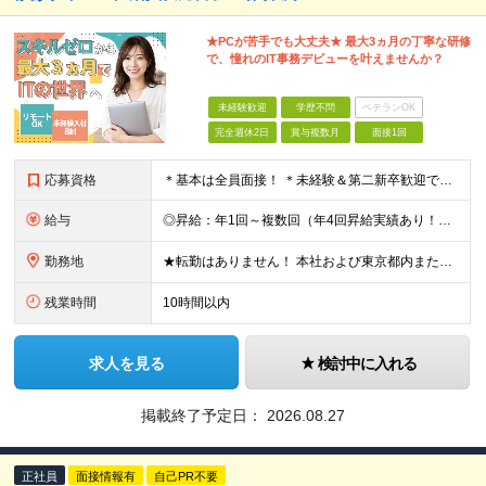
★PCが苦手でも大丈夫★ 最大3ヵ月の丁寧な研修
で、憧れのIT事務デビューを叶えませんか？
未経験歓迎
学歴不問
ベテランOK
完全週休2日
賞与複数月
面接1回
応募資格
＊基本は全員面接！ ＊未経験＆第二新卒歓迎です☆ ◆学歴不問 ＊過去の経験は全く問いません！ 「IT業界に興味がある」 「オフィスワークデビューしたい」 など、応募のきっかけを面接で教えてください
給与
◎昇給：年1回～複数回（年4回昇給実績あり！） 【未経験者】 ◆月給23万円～30万円＋各種手当 ※試用期間6ヶ月あり（試用期間につき月給215,000円となります。その他待遇に差異なし） 【IT
勤務地
★転勤はありません！ 本社および東京都内または 首都圏を中心とするプロジェクト先での勤務となります。 ※勤務地選択可 ※希望は最大限考慮します ※入社後の転居を伴う転勤なし ◆本社オフィス 東京都
残業時間
10時間以内
求人を見る
検討中に入れる
掲載終了予定日：
2026.08.27
正社員
面接情報有
自己PR不要