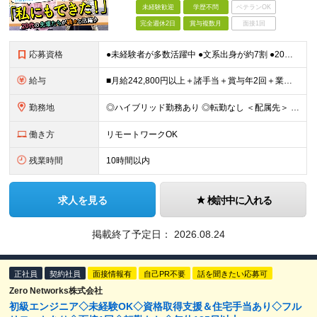
未経験歓迎
学歴不問
ベテランOK
完全週休2日
賞与複数月
面接1回
応募資格
●未経験者が多数活躍中 ●文系出身が約7割 ●20代⇒47.9％ 30代⇒25.9％ ●第二新卒OK・学歴不問 ★人柄を重視した採用です！ ★異業種から転職してきた先輩が活躍中 ※長期勤続によるキ
給与
■月給242,800円以上＋諸手当＋賞与年2回＋業績賞与 ※固定残業代32,813円～/20時間分を含む ※超過分は別途支給 ※経験・年齢を考慮の上、当社規定により決定 ※試用期間6ヵ月間（待遇に差異
勤務地
◎ハイブリッド勤務あり ◎転勤なし ＜配属先＞ 東京・神奈川・千葉・埼玉など関東エリアの各プロジェクト先 ※客先常駐が基本となります。 ＜本社＞ 東京都港区海岸3-20-20 ヨコソーレインボータ
働き方
リモートワークOK
残業時間
10時間以内
求人を見る
検討中に入れる
掲載終了予定日：
2026.08.24
正社員
契約社員
面接情報有
自己PR不要
話を聞きたい応募可
Zero Networks株式会社
初級エンジニア◇未経験OK◇資格取得支援＆住宅手当あり◇フル