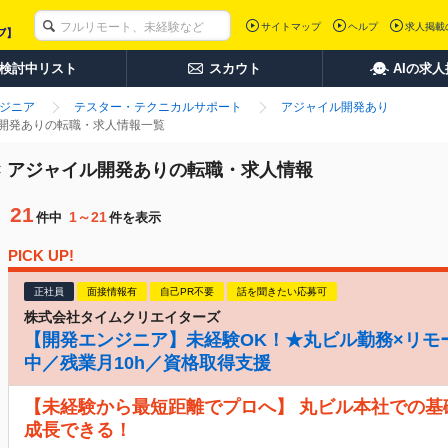
サイトマップ
ヘルプ
求人掲載
検討中リスト
スカウト
AIの求
ンジニア
テスター・テクニカルサポート
アジャイル開発あり
ル開発ありの転職・求人情報一覧
× アジャイル開発ありの転職・求人情報
21
1～21
件中
件を表示
PICK UP!
正社員
面接情報有
自己PR不要
話を聞きたい応募可
株式会社タイムクリエイターズ
【開発エンジニア】未経験OK！★丸ビル勤務×リモ
中／残業月10h／資格取得支援
【未経験から最短距離でプロへ】 丸ビル本社での基
成長できる！