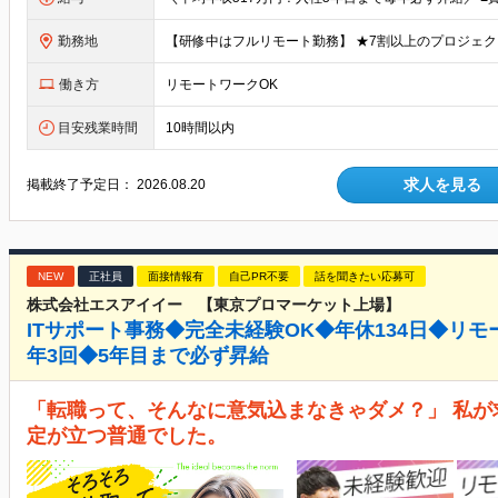
勤務地
働き方
リモートワークOK
目安残業時間
10時間以内
求人を見る
掲載終了予定日：
2026.08.20
NEW
正社員
面接情報有
自己PR不要
話を聞きたい応募可
株式会社エスアイイー 【東京プロマーケット上場】
ITサポート事務◆完全未経験OK◆年休134日◆リモ
年3回◆5年目まで必ず昇給
「転職って、そんなに意気込まなきゃダメ？」 私
定が立つ普通でした。