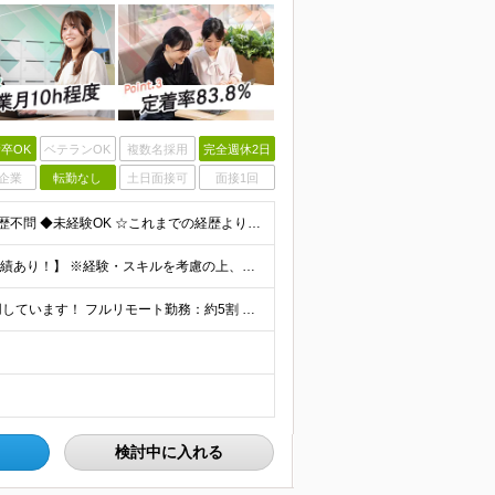
卒OK
ベテランOK
複数名採用
完全週休2日
企業
転勤なし
土日面接可
面接1回
【第二新卒大歓迎！未経験スタートもOKです◎】 ◆学歴不問 ◆未経験OK ☆これまでの経歴よりも「これから」を重視します！ ☆文系・理系、前職の雇用形態は一切問いません！ ＼先輩たちの前職もさまざ
【未経験から年収550万円可／1年で最大80万円UPの実績あり！】 ※経験・スキルを考慮の上、決定いたします。 【月給】27万円〜29万円 ※上記には固定残業代（月25時間分／4万5,000円〜4万
当社で働く社員の「90%以上」がリモートワークを活用しています！ フルリモート勤務：約5割 ハイブリッド勤務（リモート＋出社）：約4割 【本社】東京都千代田区丸の内2-4-1 丸の内ビルディング12
検討中に入れる