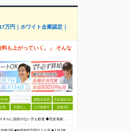
517万円｜ホワイト企業認定｜
給料も上がっていく。」 そんな
卒OK
ベテランOK
複数名採用
完全週休2日
企業
転勤なし
土日面接可
面接1回
＼未経験大歓迎！文系出身の先輩も多数活躍中／ ◆PCスキルに自信のない方も歓迎 ◆完全未経験OK ◆社会人デビューもOK ◆学歴不問 「働きながら少しずつ専門スキルを身につけたい」という意欲重視の採
＼平均年収517万円！入社5年目まで毎年必ず昇給／ ■賞与年3回 ■年収800万円以上も可 ■入社3年以上の平均年収469.2万円 月給23万2000円以上＋賞与年3回＋各種手当 ☆入社5年目まで最