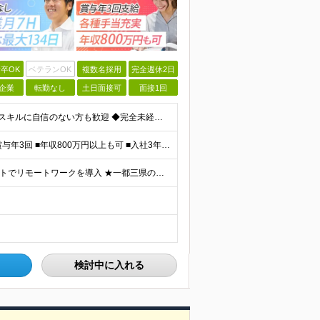
卒OK
ベテランOK
複数名採用
完全週休2日
企業
転勤なし
土日面接可
面接1回
＼未経験大歓迎！文系出身の先輩も多数活躍中／ ◆PCスキルに自信のない方も歓迎 ◆完全未経験OK ◆社会人デビューもOK ◆学歴不問 ＊*こんなアナタにオススメです*＊ ◇事務職に興味があるが、給与
＼平均年収517万円！入社5年目まで毎年必ず昇給／ ■賞与年3回 ■年収800万円以上も可 ■入社3年以上の平均年収469.2万円 月給23万2000円以上＋賞与年3回＋各種手当 ☆入社5年目まで最
【研修中はフルリモート勤務】 ★7割以上のプロジェクトでリモートワークを導入 ★一都三県のプロジェクト先 ★転居を伴う転勤なし ＜プロジェクト先＞ 東京・神奈川・千葉・埼玉でのプロジェクト先にて勤務
検討中に入れる