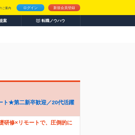
ログイン
新規会員登録
のご案内
人提案
転職ノウハウ
ート★第二新卒歓迎／20代活躍
礎研修×リモートで、圧倒的に