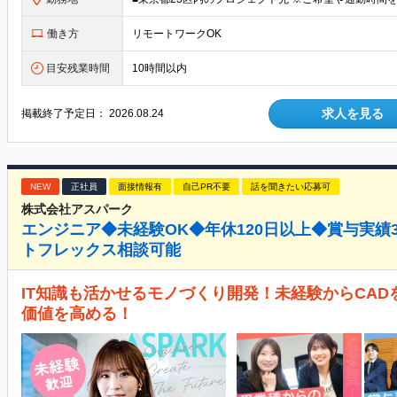
働き方
リモートワークOK
目安残業時間
10時間以内
求人を見る
掲載終了予定日：
2026.08.24
NEW
正社員
面接情報有
自己PR不要
話を聞きたい応募可
株式会社アスパーク
エンジニア◆未経験OK◆年休120日以上◆賞与実績
トフレックス相談可能
IT知識も活かせるモノづくり開発！未経験からCAD
価値を高める！