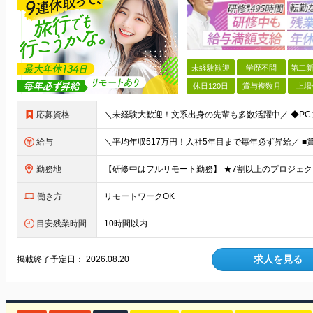
未経験歓迎
学歴不問
第二新
休日120日
賞与複数月
上場
応募資格
給与
勤務地
働き方
リモートワークOK
目安残業時間
10時間以内
求人を見る
掲載終了予定日：
2026.08.20