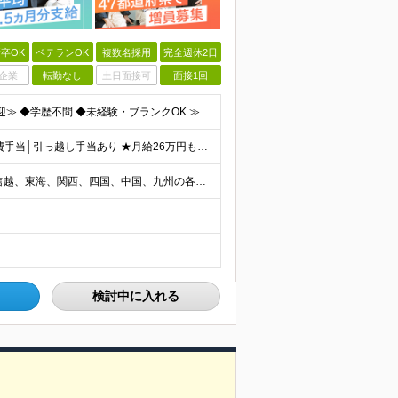
卒OK
ベテランOK
複数名採用
完全週休2日
企業
転勤なし
土日面接可
面接1回
≪20代～50代が活躍中！社会人経験10年以上の方も歓迎≫ ◆学歴不問 ◆未経験・ブランクOK ≫モノづくりに関する何らかの経験をお持ちの方は優遇します！ ～こんな方が活躍できます！～ ◎専門的な
★賞与実績3.5ヶ月分（※技術手当含む） ★独身寮│寮費手当│引っ越し手当あり ★月給26万円も可能！ 【実務経験者】※前職の給与、経験、スキルをもとに決定 ・月給21万円～60万円＋時間外手当全
各エリアのプロジェクト先 ※北海道、東北、関東、北信越、東海、関西、四国、中国、九州の各エリアから希望勤務地をお聞かせください。 ※転勤を伴わない エリア限定採用枠あり。U・Iターンも歓迎です！ ※プ
検討中に入れる