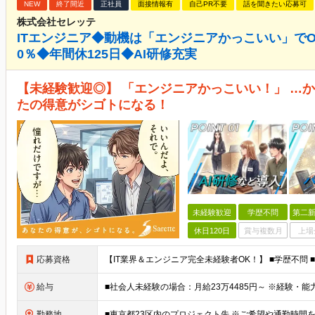
NEW
終了間近
正社員
面接情報有
自己PR不要
話を聞きたい応募可
株式会社セレッテ
ITエンジニア◆動機は「エンジニアかっこいい」で
0％◆年間休125日◆AI研修充実
【未経験歓迎◎】 「エンジニアかっこいい！」 …か
たの得意がシゴトになる！
未経験歓迎
学歴不問
第二新
休日120日
賞与複数月
上場
応募資格
給与
勤務地