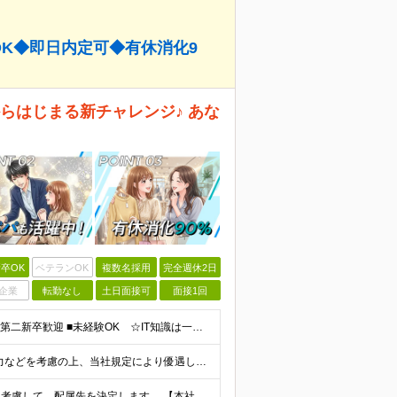
OK◆即日内定可◆有休消化9
らはじまる新チャレンジ♪ あな
卒OK
ベテランOK
複数名採用
完全週休2日
企業
転勤なし
土日面接可
面接1回
【IT業界＆エンジニア完全未経験者OK！】 ■学歴不問 ■第二新卒歓迎 ■未経験OK ☆IT知識は一切問いません！ 【活かせる経験・スキル】 ■接客経験をお持ちの方 ■PCが得意な方 接客経験（フ
■社会人未経験の場合：月給23万4485円～ ※経験・能力などを考慮の上、当社規定により優遇します ※業界未経験の方でも前職での経験を最大限に評価します ※上記にはみなし残業代(25時間分3万832
■東京都23区内のプロジェクト先 ※ご希望や通勤時間を考慮して、配属先を決定します。 【本社】 東京都新宿区西新宿4-10-19 3階 ＼オフィス移転！デスクも心機一転アップデート！／ 全席に