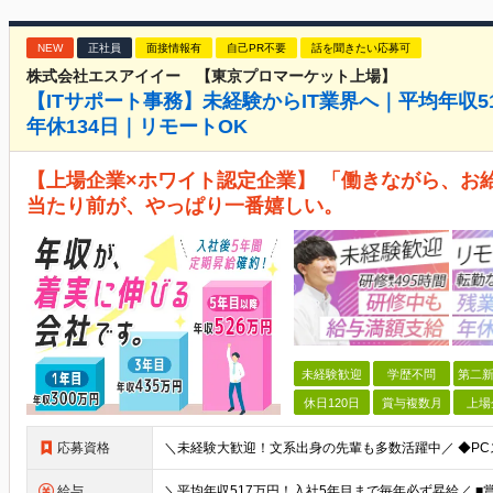
NEW
正社員
面接情報有
自己PR不要
話を聞きたい応募可
株式会社エスアイイー 【東京プロマーケット上場】
【ITサポート事務】未経験からIT業界へ｜平均年収
年休134日｜リモートOK
【上場企業×ホワイト認定企業】 「働きながら、お
当たり前が、やっぱり一番嬉しい。
未経験歓迎
学歴不問
第二新
休日120日
賞与複数月
上場
応募資格
給与