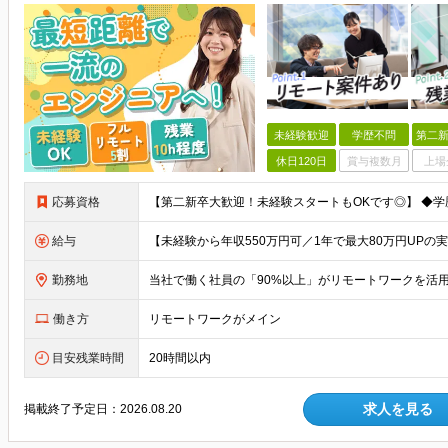
未経験歓迎
学歴不問
第二新
休日120日
賞与複数月
上場
応募資格
給与
勤務地
働き方
リモートワークがメイン
目安残業時間
20時間以内
求人を見る
掲載終了予定日：
2026.08.20