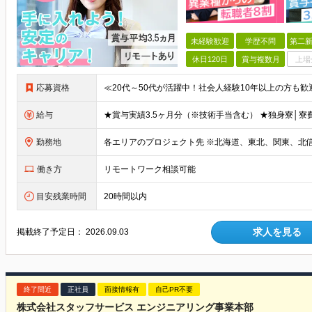
未経験歓迎
学歴不問
第二新
休日120日
賞与複数月
上場
応募資格
給与
勤務地
働き方
リモートワーク相談可能
目安残業時間
20時間以内
求人を見る
掲載終了予定日：
2026.09.03
終了間近
正社員
面接情報有
自己PR不要
株式会社スタッフサービス エンジニアリング事業本部