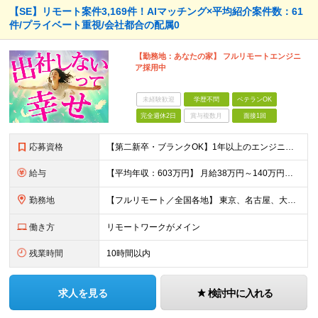
【SE】リモート案件3,169件！AIマッチング×平均紹介案件数：61
件/プライベート重視/会社都合の配属0
【勤務地：あなたの家】 フルリモートエンジニ
ア採用中
未経験歓迎
学歴不問
ベテランOK
完全週休2日
賞与複数月
面接1回
応募資格
【第二新卒・ブランクOK】1年以上のエンジニア経験がある方(開発・インフラ・工程・言語一切不問） 文理・学歴不問 【歓迎条件】 ◆AI・クラウド案件に参画したい方 ◆下流工程から上流工程へステップア
給与
【平均年収：603万円】 月給38万円～140万円＋諸手当（経験者） 【平均年収603万円】 ※案件の契約内容や昇給額などはすべて開示します。 ※経験や能力を考慮し決定します。 ※月給には固定残業
勤務地
【フルリモート／全国各地】 東京、名古屋、大阪、福岡を中心とした全国のプロジェクトにアサイン。 ※プロジェクトは完全選択制です。 ※フルリモート、ハイブリッド型、常駐案件から自由に選択可能です。 ※転
働き方
リモートワークがメイン
残業時間
10時間以内
求人を見る
検討中に入れる