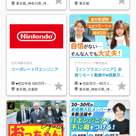
年休134日｜リモートOK
東京都_神奈川県_埼玉県_千葉県_大阪府_愛知県_北海道_青森県_岩手県_宮城県_秋田県_山形県_福島県_茨城県_栃木県_群馬県_新潟県_山梨県_長野県_富山県_石川県_福井県_静岡県_岐阜県_三重県_兵庫県_京都府_滋賀県_奈良県_和歌山県_広島県_岡山県_鳥取県_島根県_山口県_徳島県_香川県_愛媛県_高知県_福岡県_熊本県_佐賀県_長崎県_大分県_宮崎県_鹿児島県_沖縄県
東京都
任天堂株式会社
アワーズシップ株式会社
コーポレートITエンジニア
【インフラエンジニア】全
員リモート勤務中■残業月
3h■最大3ヶ月の連休あり■
■想定年収 500万円～900万円 月給制 月給278,000円～ ※残業が発生した場合、残業代を別途全額支給します ※試用期間2ヶ月あり(待遇や給与に差異はありません)
★月給35万～80万スタートも可 【未経験の方】 ■月給26万～80万＋賞与年2回（年2ヶ月分） 【何かしらのインフラエンジニア経験をお持ちの方】 ■月給35万～80万＋賞与年2回（年2ヶ月分） ※スキル・経験などを考慮し決定します ※試用期間6ヶ月あり。期間中は契約社員となります。その他の待遇に差異はありません（試用期間終了後、昇給の可能性あり） ※上記金額には固定残業代（月30時間分／4万9600円～15万2600円）を含みます。超過分は別途支給いたします。 ＼頑張りはインセンティブで還元！／ クライアントに貢献度を評価され、当社のエンジニアが追加で案件に参画することになるなど、会社にとって利益になる行動はしっかり評価します。 会社の成長に貢献できていることを実感でき、「もっと頑張ろう」と思える体制づくりを整えています！
年休126日■20～30代活躍
東京都_京都府
東京都_神奈川県_埼玉県_千葉県_大阪府
中！