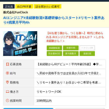
正社員
自己PR不要
話を聞きたい応募可
株式会社FunClock
AIエンジニア#未経験歓迎#基礎研修からスタート#リモート案件あ
り#残業月平均4h
【AIを使う側から、つくる側へ】 時代に求めら
れる AIエンジニアを目指しませんか？ ＜しかも
未経験から！＞
未経験歓迎
学歴不問
ベテランOK
完全週休2日
賞与複数月
面接1回
応募資格
【未経験からAIデビュー！平均年齢26歳】 ◆学歴不問 ◆職種・業種未経験歓迎 ◆第二新卒歓迎 ＼下記に当てはまるあなたをお待ちしています！／ □AIを「つかう側」から「つくる側」になりたい方 □未
給与
＼昇給や資格手当でほぼ全員が入社1年で月収2万円UP！／ 【経験者】 月給25万円～＋資格手当（1種類につき月1万円以上） 【未経験者】 月給20万円～＋資格手当（1種類につき月1万円以上） ※月
勤務地
＼リモート案件あり！お住まいやご希望を考慮した案件で働ける◎／ 本社または東京・神奈川・千葉・埼玉の各プロジェクト先にて勤務いただきます 【本社】 東京都港区六本木4-8-5 和幸ビル7F ※（
働き方
リモートワークOK
残業時間
10時間以内