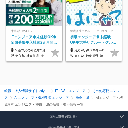
株式会社Widsley
株式会社リクルートR&Dスタッフィング【リクルートグループ】
ITエンジニア◆未経験OK◆
初級エンジニア◆未経験
全国募集◆入社後2ヵ月間は
OK◆大手リクルートグルー
研修のみ◆フルリモート
プ正社員◆独自の教育体制
＼基本給の昇給年2回＆プロジェクト手当による昇給年12回！！／ 【経験者の場合】 月給33万円～70万円＋プロジェクト手当＋資格手当 ★スキルや経験を考慮の上、優遇します ★上記給与には固定残業代20時間分(月4万3883円～)を含みます。残業が超過した場合は、追加支給します(残業は月平均3時間とほぼ発生しません。残業がなくても、固定残業代は支給されます) ★試用期間中も、月給や福利厚生等は同じです ---------- 【未経験者の場合】 月給26万円～50万円＋プロジェクト手当＋資格手当 ★スキルや経験を考慮の上、優遇します ★上記給与には固定残業代20時間分(月3万719円～)を含みます。残業が超過した場合は、追加支給します(残業は月平均3時間とほぼ発生しません。残業がなくても、固定残業代は支給されます) ★試用期間6ヵ月あり ・1ヶ月目～：月給23万円～ ・2ヶ月目～6ヶ月目：月給23万円～＋プロジェクト手当1～3万円 （上記給与にはそれぞれ固定残業代20時間分(月3万719円～)を含み、超過した場合は追加支給します。） ---------- 【プロジェクト手当について】 参画するプロジェクトの単価に応じて毎月の歩合給を支給します 業界内でもトップクラスの高還元です！
月給20万9,000円～44万円 ※試用期間6カ月あり（期間中の待遇に変更なし） ※経験・能力・前給を考慮の上、決定いたします ※時間外手当100％支給 ※派遣就業先が変更となる場合には、就業規則、労使協定等に基づき賃金が変更となる可能性があります
OK◆残業月3h◆服装髪型自
◆住宅手当制度あり/s
東京都_神奈川県_埼玉県_千葉県_大阪府_愛知県_北海道_青森県_岩手県_宮城県_秋田県_山形県_福島県_茨城県_栃木県_群馬県_新潟県_山梨県_長野県_富山県_石川県_福井県_静岡県_岐阜県_三重県_兵庫県_京都府_滋賀県_奈良県_和歌山県_広島県_岡山県_鳥取県_島根県_山口県_徳島県_香川県_愛媛県_高知県_福岡県_熊本県_佐賀県_長崎県_大分県_宮崎県_鹿児島県_沖縄県
東京都_神奈川県_埼玉県_千葉県_大阪府_愛知県_青森県_岩手県_宮城県_秋田県_山形県_福島県_茨城県_栃木県_群馬県_山梨県_長野県_福井県_静岡県_岐阜県_三重県_兵庫県_京都府_滋賀県_奈良県_広島県_岡山県_山口県_香川県_福岡県_熊本県_佐賀県_長崎県_大分県_宮崎県_鹿児島県
由
転職・求人情報サイトのtype
IT・Webエンジニア
その他専門エンジニ
ア
AIエンジニア・機械学習エンジニア
神奈川県
AIエンジニア・機
械学習エンジニア × 神奈川県の転職・求人情報一覧
ほかの職種で探し直す
ほかの勤務地で探し直す