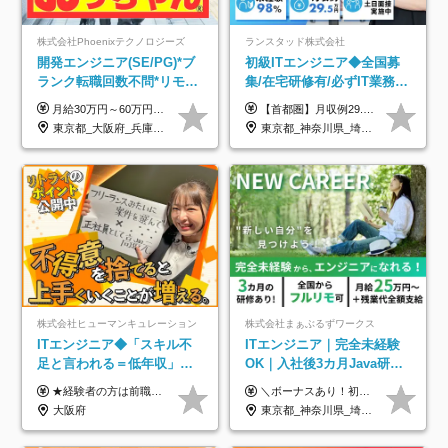
株式会社Phoenixテクノロジーズ
ランスタッド株式会社
開発エンジニア(SE/PG)*ブ
初級ITエンジニア◆全国募
ランク転職回数不問*リモー
集/在宅研修有/必ずIT業務配
ト案件多数*残業ほぼ0*通院
属/月収例29.5万円/Web面接
月給30万円～60万円+住宅手当+職能手当+役職手当+決算賞与+報奨金 ※経験・能力を考慮し、優遇します ※給与には20時間分のみなし時間外手当(3万7000円以上)を含みます(超過時間分は別途追加支給) ※試用期間3～6ヵ月あり(その間の給与、待遇に差異なし) ※場合によって契約社員での採用の可能性あり(面接時に応相談)
【首都圏】月収例29.5万円（月給26万円＋諸手当） 【東海・関西】月収例28.5万円（月給25万円＋諸手当） 【九州】月収例26万円（月給23万円＋諸手当） ※経験・スキル・前職給与を踏まえ、総合的に判断して決定します。 例：首都圏 月収例31万円（月給27万円＋諸手当） ◆各種手当 ・通勤手当（上限4万円まで） ・残業代手当（1分単位で全額支給） ※固定残業代制は採用しておりません ・深夜勤務手当 ・資格取得支援（ランクに応じてお祝い金1万円～10万円を支給） ◆昇給：年1回 ◆補足 ・研修中1ヶ月間は、時給1670円となります。 ・試用期間6ヶ月あり。その間の待遇に変更はありません。 ※詳細は面接時にご案内します。
のための半休制度あり
1回/SE
東京都_大阪府_兵庫県_京都府_福岡県
東京都_神奈川県_埼玉県_千葉県_大阪府_愛知県_兵庫県_京都府_福岡県
株式会社ヒューマンキュレーション
株式会社まぁぶるずワークス
ITエンジニア◆「スキル不
ITエンジニア｜完全未経験
足と言われる＝低年収」で
OK｜入社後3カ月Java研修
はない！｜ 不安を克服し、
｜リモート率8割以上｜充実
★経験者の方は前職の年収以上を保証します ★案件単価を開示した上で80％以上を還元します 月給25万円以上＋賞与年2回 ※経験や能力を考慮の上で優遇します ※試用期間が3ヶ月(その間の給与・待遇・雇用形態に変更はありません) ※月給には月20時間分のみなし残業手当(5万円)を含みます(超過分は別途支給) ★残業平均は月10時間以下ですので、毎月10時間分程度はお得です！
＼ボーナスあり！初年度から年収300万円以上／ ■月給25万円～35万円＋残業代全額支給＋各種手当＋賞与年1回 ◎経験・年齢・スキルなどを考慮し、できるだけ優遇します ◎試用期間中(3カ月)は契約社員で、月給21万円＋諸手当になります。 (試用期間中は残業が発生しません。その他の待遇に変更はありません) ----------------- ＼3つの評価軸！実力次第で早期収入アップ！／ 【1】スキル(IT理解、実装力、設計) 【2】実務力(現場評価、コミュ力、品質) 【3】姿勢(自走力、意欲、責任感) この3つの評価軸で、3カ月ごとに評価。社内グレードにより、給与が決まる明確な仕組みです。何ができれば給与が上がるのか分かりやすく、実力や努力次第で早期に収入を増やせます！ 【固定残業代について】 なし（残業代は、実際の労働時間に応じて別途全額支給）
年収アップした社員の実例
のキャリア支援｜残業月10h
大阪府
東京都_神奈川県_埼玉県_千葉県_大阪府_愛知県_北海道_青森県_岩手県_宮城県_秋田県_山形県_福島県_茨城県_栃木県_群馬県_新潟県_山梨県_長野県_富山県_石川県_福井県_静岡県_岐阜県_三重県_兵庫県_京都府_滋賀県_奈良県_和歌山県_広島県_岡山県_鳥取県_島根県_山口県_徳島県_香川県_愛媛県_高知県_福岡県_熊本県_佐賀県_長崎県_大分県_宮崎県_鹿児島県_沖縄県