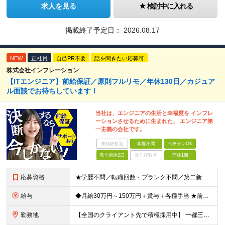
求人を見る
検討中に入れる
掲載終了予定日：
2026.08.17
NEW
正社員
自己PR不要
話を聞きたい応募可
株式会社インフレーション
【ITエンジニア】前給保証／原則フルリモ／年休130日／カジュア
ル面談でお待ちしています！
当社は、エンジニアの生活と幸福度を インフレ
ーションさせるために生まれた、 エンジニア第
一主義の会社です。
未経験歓迎
学歴不問
ベテランOK
完全週休2日
賞与複数月
面接1回
応募資格
★学歴不問／転職回数・ブランク不問／第二新卒も歓迎！ 【応募条件】 エンジニア実務経験がある方 ※領域や担当工程は問いません。 ◎学歴・ブランク・転職回数不問。 ◎選考はWebで完結！即日内定も！
給与
◆月給30万円～150万円＋賞与＋各種手当 ★前職給与保証／スキル・経験により決定します。 ★給与は案件単価に完全連動 ★案件の契約内容や昇給、賞与額はすべて開示いたします。 ※上記給与には、月3
勤務地
【全国のクライアント先で積極採用中】 一都三県／関西／九州／東海を中心に全国の案件をご用意。 ★完全在宅勤務も可！ ★プロジェクトは完全選択制 ★フルリモート案件の選択も可能 【100％希望の案件に