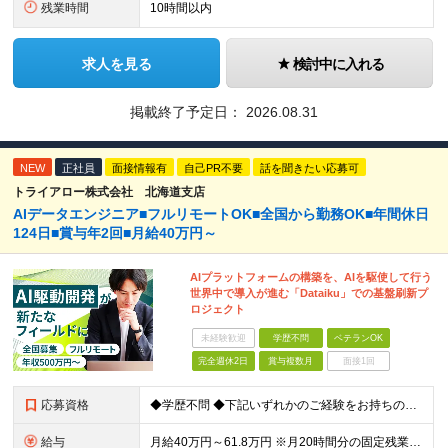
残業時間
10時間以内
求人を見る
検討中に入れる
掲載終了予定日：
2026.08.31
NEW
正社員
面接情報有
自己PR不要
話を聞きたい応募可
トライアロー株式会社 北海道支店
AIデータエンジニア■フルリモートOK■全国から勤務OK■年間休日
124日■賞与年2回■月給40万円～
AIプラットフォームの構築を、AIを駆使して行う
世界中で導入が進む「Dataiku」での基盤刷新プ
ロジェクト
未経験歓迎
学歴不問
ベテランOK
完全週休2日
賞与複数月
面接1回
応募資格
◆学歴不問 ◆下記いずれかのご経験をお持ちの方 ・Webアプリケーション開発の実務経験（目安：7年以上） ・要件定義・基本設計など、上流工程の経験（目安：3年以上） ・Pythonでの開発経験（目安：
給与
月給40万円～61.8万円 ※月20時間分の固定残業代（58,000円～）を含む。超過時間分を別途支給 ※年齢、経験、スキル、前職給与などを考慮のうえ、決定いたします。 ※試用期間6ヶ月あり。期間中