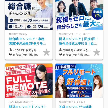
株式会社Widsley
株式会社アイ・ディ・エイチ
総合職(エンジニア・事務・
開発エンジニア｜面接1回｜
営業)◆未経験OK◆リモー
案件単価還元率83％｜給与
トあり◆残業月3h◆服装髪
UP保証｜年休140日｜在宅
≪完全未経験でも月給40万円以上も可能です！≫ -------------- 【1】ITエンジニア 月給26万円～50万円＋プロジェクト手当＋資格手当 【2】IT事務、営業事務 月給26万円～50万円＋プロジェクト手当＋資格手当 ≪【1】【2】共通≫ ★上記給与には固定残業代20時間分(月3万719円～)を含みます。残業が超過した場合は、追加支給します(残業は月平均3時間とほぼ発生しません。残業がなくても、固定残業代は支給されます) ★試用期間6ヵ月あり（期間中は月給23万1000円～。固定残業代20時間分3万719円～を含む／超過分は別途支給） -------------- 【3】SES営業、SaaS営業 月給30万円以上＋インセンティブ＋各種手当 ★上記給与には固定残業代45時間分(月7万6967円～)を含みます。残業が超過した場合は、追加支給します(残業は月平均3時間とほぼ発生しません。残業がなくても、固定残業代は支給されます) ★試用期間6ヵ月あり(期間中も給与や福利厚生は同じです)
前職給与＋αの収入を保証 月給42万円～120万円＋各種手当＋賞与 給与基準が明確かつ高還元です。 一人ひとりが安定した環境のもと、長く活躍できる職場を目指しています。 ※平均年収650万円 ・還元率83％ ・各種手当について 職能手当／職務手当／資格手当／営業手当 など ※前職での経験・能力、給与などを考慮の上、当社規定により優遇いたします ※試用期間あり（3ヶ月／期間中の条件に変動はありません） ※上記金額には固定残業代（78,948円～225,564円/月30時間分）を含みます 超過分は別途全額支給いたします ・年収UPを保証 過去には転職時に〈年収200万円UP〉したエンジニアも在籍しています。入社時だけでなく、入社後も安心の給与水準で働ける環境です。キャリアや技術力が正当に評価されていないと感じていたら、一度面接でお話ししましょう！ 当社では管理職の人数は最低限にし、無駄な管理をしません。その費用削減分を社員の給与に還元しています！
型自由
利用率9割｜独立支援・副業
東京都_神奈川県_埼玉県_千葉県_大阪府_愛知県_北海道_青森県_岩手県_宮城県_秋田県_山形県_福島県_茨城県_栃木県_群馬県_新潟県_山梨県_長野県_富山県_石川県_福井県_静岡県_岐阜県_三重県_兵庫県_京都府_滋賀県_奈良県_和歌山県_広島県_岡山県_鳥取県_島根県_山口県_徳島県_香川県_愛媛県_高知県_福岡県_熊本県_佐賀県_長崎県_大分県_宮崎県_鹿児島県_沖縄県
東京都_神奈川県_埼玉県_千葉県_大阪府_愛知県_北海道_青森県_岩手県_宮城県_秋田県_山形県_福島県_茨城県_栃木県_群馬県_新潟県_山梨県_長野県_富山県_石川県_福井県_静岡県_岐阜県_三重県_兵庫県_京都府_滋賀県_奈良県_和歌山県_広島県_岡山県_鳥取県_島根県_山口県_徳島県_香川県_愛媛県_高知県_福岡県_熊本県_佐賀県_長崎県_大分県_宮崎県_鹿児島県_沖縄県
制度
FLARETECH株式会社
株式会社Ｃｒａｎｅ＆Ｉ
開発エンジニア｜フルリモ
初級エンジニア*未経験