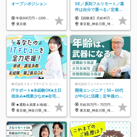
オープンポジション
SE／原則フルリモート／案
件は自分で選べる／定着率
93%／20～30代活躍中！
年収600万円～1200万円 ※上記年収は、想定年収です。住居費補助、子手当などの各種手当を含む金額です。 ※経験・能力等を考慮の上、当社規定により決定します。
【経験者】月給40万円～120万円(固定残業代含む)+各種手当 ★前職給与の総収入額を100％保証｜還元率84％〜100％ ★20代の平均年収570万円 ※月給には、みなし残業手当(月30時間／5万8000円以上)を含みます 超過分は別途追加支給 ※固定残業代は、時間外労働の有無に関わらず30時間分を、月5万8000円~15万7000円支給 ※上記を超える時間外労働分は追加で支給 【未経験者】月給21万円以上＋各種手当 固定残業なし(残業代発生分全額支給) ※6ヶ月の試用期間あり（※条件に変動なし） ▼単価連動性×還元率は84％～100％で収入の大幅UPが可能！ ・案件単価が月50万円の場合：年収417万円 ・案件単価が月70万円の場合：年収584万円 ・案件単価が月100万円の場合：年収834万円 ＜モデル年収＞ ▼400万円～500万円(入社初年度) ▼542万円～626万円(入社2年) ▼667万円～700万円(入社3年） ▼709万円～801万円(入社5年）
東京都
東京都_神奈川県_埼玉県_千葉県_大阪府_愛知県_北海道_青森県_岩手県_宮城県_秋田県_山形県_福島県_茨城県_栃木県_群馬県_新潟県_山梨県_長野県_富山県_石川県_福井県_静岡県_岐阜県_三重県_兵庫県_京都府_滋賀県_奈良県_和歌山県_広島県_岡山県_鳥取県_島根県_山口県_徳島県_香川県_愛媛県_高知県_福岡県_熊本県_佐賀県_長崎県_大分県_宮崎県_鹿児島県_沖縄県
株式会社スタッフサービス エンジニアリング事業本部
株式会社フューチャーゲート
ITサポート■未経験OK■土日
開発エンジニア｜50～60代
祝休み■残業少なめ■在宅実
が中心に活躍｜定年後の給
績あり■約900種類のスキル
与減ナシ｜年収50万円アッ
★通勤＆就業＆地域/住宅＆役職手当あり ★残業代は全額支給 ★選べる給与制度あり！ ■東京・神奈川・千葉・埼玉勤務の場合 月給24.5万円～55万円＋諸手当 （残業代は全額支給） (20,000円の地域/住宅手当込み) ■愛知・京都・大阪・兵庫勤務の場合 月給24万円以上＋諸手当 （残業代は全額支給） (15,000円の地域/住宅手当込み) ■茨城・栃木・群馬・静岡・三重・滋賀・広島・福岡勤務の場合 月給23.5万円以上＋諸手当 （残業代は全額支給） (10,000円の地域/住宅手当込み) ■北海道・宮城・山梨・長野・岐阜・奈良・和歌山・岡山勤務の場合 月給23万円以上＋諸手当 （残業代は全額支給） (5,000円の地域/住宅手当込み) ■その他のエリア勤務の場合 月給22.5万円以上＋諸手当 （残業代は全額支給） ※経験や能力を考慮し、当社規定により優遇します 【昇給：年一回実施】 【選べる給与制度】 ★収入を重視する方に… 「変動型人事制度」の選択も可能（派遣先からの評価に応じて収入アップ！） ※年2回のタイミングで希望者と面談の上決定します。
月給35万円～70万円（固定残業代30時間分63,869円～を含む）+賞与年1回 ※30時間を超える分は別途支給します ●これまでのご経験・スキル・前職給与をできる限り考慮します ●待機期間も給与を100％支給します ●試用期間中も給与や福利厚生は同じです ≪年収を維持しながら長く働けます！≫ 一般的な企業では55歳や60歳を機に年収が下がりますが、 当社は役職などではなく「スキルや経験」で評価。 エンジニアとして長く働きながら あなたにふさわしい年収を維持できます！
アップ講座あり■全国募集
プ実績／昇給率92％（直近3
東京都_神奈川県_埼玉県_千葉県_大阪府_愛知県_北海道_岩手県_宮城県_山形県_福島県_茨城県_栃木県_群馬県_山梨県_長野県_富山県_石川県_静岡県_岐阜県_三重県_兵庫県_京都府_滋賀県_奈良県_広島県_岡山県_山口県_愛媛県_福岡県_熊本県_長崎県
東京都_神奈川県_埼玉県_千葉県
年）