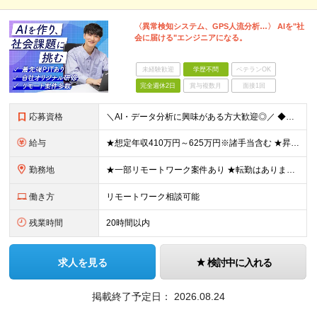
〈異常検知システム、GPS人流分析…〉 AIを"社
会に届ける"エンジニアになる。
未経験歓迎
学歴不問
ベテランOK
完全週休2日
賞与複数月
面接1回
応募資格
＼AI・データ分析に興味がある方大歓迎◎／ ◆学歴不問 ◆Python、SQLの実務経験をお持ちの方 ┗データ抽出・加工、Web開発、分析業務等のご経験がある方 ＊「次への成長意欲」が何よりの武器に
給与
★想定年収410万円～625万円※諸手当含む ★昇給年1回(25％アップの実績あり/当社では5％以上の昇給が7割ほどです) ★経験・能力を考慮の上で、加給・優遇します 月給30万円～50万円 ※経
勤務地
★一部リモートワーク案件あり ★転勤はありません ★U・Iターン歓迎 東京・神奈川のプロジェクト拠点 または横浜オフィスでの勤務です。 ＜プロジェクト拠点について＞ ■東京23区内が7割 ■神奈川
働き方
リモートワーク相談可能
残業時間
20時間以内
求人を見る
検討中に入れる
掲載終了予定日：
2026.08.24