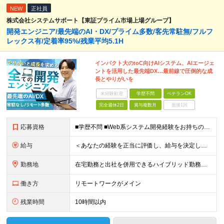
NEW
正社員
株式会社システムサポート【東証プライム市場上場グループ】
開発エンジニア/最先端のAI・DX/プライム多数/客先常駐無/フルフ
レックス有/定着率95%/残業平均5.1H
インパクト大のtoC向けAIシステム、AIエージェ
ントを活用した最先端DX…最前線で圧倒的な成
長とやりがいを
未経験歓迎
学歴不問
ベテランOK
完全週休2日
賞与複数月
面接1回
応募資格
■学歴不問 ■Web系システム開発経験をお持ちの方 ★設計・開発経験～運用保守まで幅広く募集します ★Google Cloud・AWS・Azureなど、クラウド技術は問いませんが、経験・知見が深い方は
給与
＜あなたの経験を正当に評価し、給与を決定します！＞ 想定年収450万円～1,000万円 └月給30万8000円～＋賞与年2回 ◎在宅勤務手当あり ◎交通費100％支給 ◎資格取得奨励制度(一時金/資格
勤務地
在宅勤務と出社を併用できるハイブリッド勤務！ （出社は週1～3日程度ですが、ご希望に合わせて柔軟に対応可能です。） ≪東京オフィス≫ 東京都新宿区西新宿2-6-1 新宿住友ビル26F ※(業務の変
働き方
リモートワークがメイン
残業時間
10時間以内