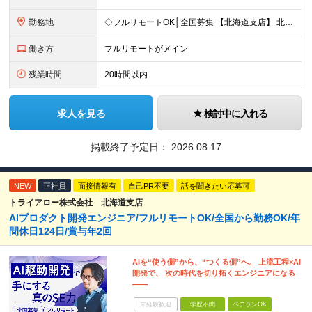
勤務地
◇フルリモートOK│全国募集 【北海道支店】 北海道札幌市中央区南一条西2丁目5番地 ※(変更の範囲)上記を除く当社関連勤務地 ※通勤不要
働き方
フルリモートがメイン
残業時間
20時間以内
求人を見る
検討中に入れる
掲載終了予定日：
2026.08.17
NEW
正社員
面接情報有
自己PR不要
話を聞きたい応募可
トライアロー株式会社 北海道支店
AIプロダクト開発エンジニア/フルリモートOK/全国から勤務OK/年
間休日124日/賞与年2回
AIを“使う側”から、“つくる側”へ。 上流工程×AI
開発で、 次の時代を切り拓くエンジニアになる
――
未経験歓迎
学歴不問
ベテランOK