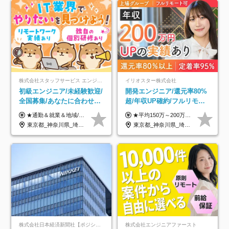
株式会社スタッフサービス エンジニアリング事業本部
イリオスター株式会社
初級エンジニア/未経験歓迎/
開発エンジニア/還元率80%
全国募集/あなたに合わせた
超/年収UP確約/フルリモ
オリジナル研修をご用
OK/年休130日/平均残業7h/
★通勤＆就業＆地域/住宅＆役職手当あり ★残業代は全額支給 ★選べる給与制度あり！ ■東京・神奈川・千葉・埼玉勤務の場合 月給24.5万円～55万円＋諸手当 （残業代は全額支給） (20,000円の地域/住宅手当込み) ■愛知・京都・大阪・兵庫勤務の場合 月給24万円以上＋諸手当 （残業代は全額支給） (15,000円の地域/住宅手当込み) ■茨城・栃木・群馬・静岡・三重・滋賀・広島・福岡勤務の場合 月給23.5万円以上＋諸手当 （残業代は全額支給） (10,000円の地域/住宅手当込み) ■北海道・宮城・山梨・長野・岐阜・奈良・和歌山・岡山勤務の場合 月給23万円以上＋諸手当 （残業代は全額支給） (5,000円の地域/住宅手当込み) ■その他のエリア勤務の場合 月給22.5万円以上＋諸手当 （残業代は全額支給） ※経験や能力を考慮し、当社規定により優遇します 【昇給：年一回実施】 【選べる給与制度】 ★収入を重視する方に… 「変動型人事制度」の選択も可能（派遣先からの評価に応じて収入アップ！） ※年2回のタイミングで希望者と面談の上決定します。
★平均150万～200万円年収UPを実現！ ★前職給与を100％保証！ ★案件内容の開示・明確な評価体制あり ⇒クライアント評価で即昇給を実現したケースも◎ ★年12回（毎月昇給チャンスあり） ■月給35万円～103万円 ※経験・能力・前職給与を考慮し、決定 ※上記給与には月30時間分(6万6500円以上)の固定残業代が含まれます。超過分は手当として別途支給します ※試用期間3ヶ月あり(期間中の給与・待遇面に差異はありません) ▼収入アップの実例をご紹介 ───────────── ★働き方改革をした30代男性（PG） 子どもが生まれたばかりなのに、忙しい現場で残業も月50～60時間が当たり前。 ⇒残業ほぼゼロ＆週3リモートの働き方に！しかも給与もアップ！ ★収入アップした30代男性（PM） 子供が3人いて家計も苦しく、残業代で稼ぐ日々… ⇒残業をたくさんしていた年収額より、100万円以上アップしました！
意/AI・IoT/残業平均8時間
約2万件の案件から選択
東京都_神奈川県_埼玉県_千葉県_大阪府_愛知県_北海道_岩手県_宮城県_山形県_福島県_茨城県_栃木県_群馬県_山梨県_長野県_富山県_石川県_静岡県_岐阜県_三重県_兵庫県_京都府_滋賀県_奈良県_広島県_岡山県_山口県_愛媛県_福岡県_熊本県_長崎県
東京都_神奈川県_埼玉県_千葉県_大阪府_愛知県_北海道_青森県_岩手県_宮城県_秋田県_山形県_福島県_茨城県_栃木県_群馬県_新潟県_山梨県_長野県_富山県_石川県_福井県_静岡県_岐阜県_三重県_兵庫県_京都府_滋賀県_奈良県_和歌山県_広島県_岡山県_鳥取県_島根県_山口県_徳島県_香川県_愛媛県_高知県_福岡県_熊本県_佐賀県_長崎県_大分県_宮崎県_鹿児島県_沖縄県
株式会社日本経済新聞社【ポジションマッチ登録】
株式会社エンジニアファースト