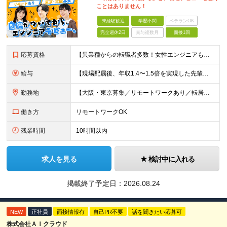
ことはありません！
未経験歓迎
学歴不問
ベテランOK
完全週休2日
賞与複数月
面接1回
応募資格
【異業種からの転職者多数！女性エンジニアも活躍中】 ◆学歴不問 ◆未経験OK ≪こんな方を歓迎しています≫ ◎未経験から成長できる環境で活躍したい方 ◎大学やスクールでIT系のスキルを学んだことのあ
給与
【現場配属後、年収1.4〜1.5倍を実現した先輩も！残業代全額支給】 ◆給与は経験やスキルに応じて決定します ◆年俸制250万円～350万円（1/12を月々支給） ≪年収UPの例≫ ◎飲食業からのキ
勤務地
【大阪・東京募集／リモートワークあり／転居を伴う転勤なし】 東京本社、大阪事務所、または東京23区内・関西（大阪・兵庫）の各クライアント先勤務 ◆入社後、約1年間はクライアント先ではなく 自社内（東
働き方
リモートワークOK
残業時間
10時間以内
求人を見る
検討中に入れる
掲載終了予定日：
2026.08.24
NEW
正社員
面接情報有
自己PR不要
話を聞きたい応募可
株式会社ＡＩクラウド