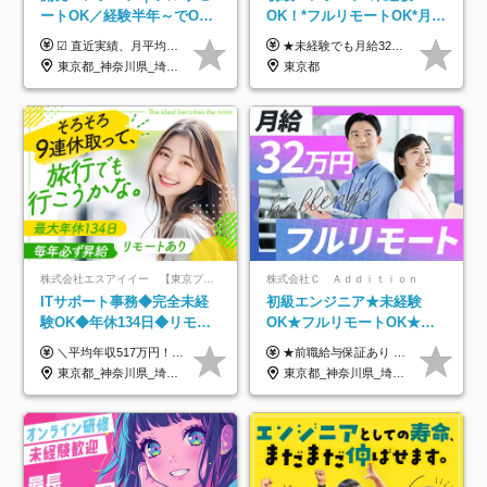
ートOK／経験半年～でOK
OK！*フルリモートOK*月給
／実質還元率80～90%／前
32万～*残業月9.8h*1ヶ月の
☑︎ 直近実績、月平均17,000円の昇給 ☑︎ 前職給与100%保証 ☑︎ 実質還元率80～90% ☑︎ 待機時も給与は満額支給 月給35万円～70万円＋交通費など各種手当 ※想定年収：4,200,000円～10,560,000円 ※経験・能力等を考慮の上で決定します。 ※上記金額には、みなし残業手当（50時間分・104,000円～212,000円）を含みます。超過分は別途追加支給します。 ┗残業時間は月平均10時間、多い時でも20時間程度と安定しております ★単価連動型の給与体系ではないため、万が一待機になってもその間の給与は満額支給しています。 ＜1年間の昇給事例をご紹介！＞ ・20代/フロントエンドエンジニア：月給274,000円→月給362,000円（＋88,000円/月） ・20代/iOSエンジニア：月給237,000円→月給287,000円（＋50,000円/月） ・20代/Androidエンジニア：月給316,000円→月給374,000円（＋58,000円/月） ・30代/Javaエンジニア（上流）：月給340,000円→月給418,000円（＋78,000円/月） ・30代/PMO：月給340,000円→月給418,000円（＋78,000円/月）
★未経験でも月給32万円スタート★ 月収32万円～35万円＋各種手当（資格手当だけで毎月15万の上乗せ実績あり！） ★資格手当豊富！1資格につき最大3万円支給 ★功績手当の導入で、毎月のお給与に上乗せで最大10万円支給している社員も！ ★1回の昇級で年収数十万UPも可 ★ゆくゆくは年収1000万以上も目指せる 年俸384万円～1,162万8,000円（12分割） ※経験・スキルを考慮の上決定します ※上記金額には固定残業代（月30h分・60,800円～66,500円）を含みます ※超過分は別途全額支給します ※試用期間2ヶ月間あり（その他待遇に差異はありません）
給保証／AI系など最先端案
研修*資格取得率100％
東京都_神奈川県_埼玉県_千葉県_大阪府_愛知県_北海道_青森県_岩手県_宮城県_秋田県_山形県_福島県_茨城県_栃木県_群馬県_新潟県_山梨県_長野県_富山県_石川県_福井県_静岡県_岐阜県_三重県_兵庫県_京都府_滋賀県_奈良県_和歌山県_広島県_岡山県_鳥取県_島根県_山口県_徳島県_香川県_愛媛県_高知県_福岡県_熊本県_佐賀県_長崎県_大分県_宮崎県_鹿児島県_沖縄県
東京都
件多数
株式会社エスアイイー 【東京プロマーケット上場】
株式会社Ｃ Ａｄｄｉｔｉｏｎ
ITサポート事務◆完全未経
初級エンジニア★未経験
験OK◆年休134日◆リモー
OK★フルリモートOK★月
トOK◆残業月7h以下◆賞与
給32万円～★残業月10h＆
＼平均年収517万円！入社5年目まで毎年必ず昇給／ ■賞与年3回 ■年収800万円以上も可 ■入社3年以上の平均年収469.2万円 月給23万2000円以上＋賞与年3回＋各種手当 ☆入社5年目まで最大1万5000円の定期昇給を確約 ┃各種手当充実 ・規定の資格を取得すれば、2000円～5万円を毎月支給（2万4000円～60万円／年） ・研修中に取得した取得率95％の資格でも研修後の給料UP ※月給は年齢・経験・能力を考慮して、優遇いたします ※上記月給金額は固定残業代（20時間/3万1300円円以上）を含み、超過分は別途支給いたします ※試用期間（6ヶ月）は月給に変動はありますが、その他待遇に差異はありません ├入社後1ヶ月～3ヶ月間は、月給20万1900円となります └上記金額は固定残業代（10時間／1万6000円）を含み、超過分は別途支給いたします
★前職給与保証あり ★月給32万円以上＋インセンティブあり 月給32万円以上＋インセンティブ＋各種手当 ※上記には固定残業代（月30時間・44,400円～）を含みます ※超過分は別途支給します ※試用期間はございません ★＼成果＝あなたの収入／★ 【1】案件単価ー8万円＝あなたの給与 参画したプロジェクトの案件単価から 一律8万円引いた金額があなたの給与です！ （月給例） ■1人称での構築・小規模な詳細設計 案件単価55万円ー8万円＝月給47万円（還元率85.5%） ■大型案件の設計・構築やプロジェクト管理 案件単価90万円ー8万円＝月給82万円（還元率91.1%） ‥‥‥‥‥‥‥‥‥‥‥‥‥‥‥‥‥‥ 【2】月給の他にも豊富なインセンティブあり 全員が月3～13万円のインセンティブをゲットしています！ ≪インセンティブ制度≫ 稼働している現場で増員・交代が発生し、 当社の人員を配属が決定した際に支給。 ◇C Addition正社員が参画 ：実粗利の10%／毎月 ◇協力会社所属の社員が参画：実粗利の30%／毎月 ≪リファラル制度≫ あなたの知り合いが当社のメンバーになった際に、 毎月1人あたり2万円支給します◎ ‥‥‥‥‥‥‥‥‥‥‥‥‥‥‥‥‥‥
年3回◆5年目まで必ず昇給
年休120日以上★副業可
東京都_神奈川県_埼玉県_千葉県_大阪府_愛知県_北海道_青森県_岩手県_宮城県_秋田県_山形県_福島県_茨城県_栃木県_群馬県_新潟県_山梨県_長野県_富山県_石川県_福井県_静岡県_岐阜県_三重県_兵庫県_京都府_滋賀県_奈良県_和歌山県_広島県_岡山県_鳥取県_島根県_山口県_徳島県_香川県_愛媛県_高知県_福岡県_熊本県_佐賀県_長崎県_大分県_宮崎県_鹿児島県_沖縄県
東京都_神奈川県_埼玉県_千葉県_大阪府_愛知県_北海道_青森県_岩手県_宮城県_秋田県_山形県_福島県_茨城県_栃木県_群馬県_新潟県_山梨県_長野県_富山県_石川県_福井県_静岡県_岐阜県_三重県_兵庫県_京都府_滋賀県_奈良県_和歌山県_広島県_岡山県_鳥取県_島根県_山口県_徳島県_香川県_愛媛県_高知県_福岡県_熊本県_佐賀県_長崎県_大分県_宮崎県_鹿児島県_沖縄県