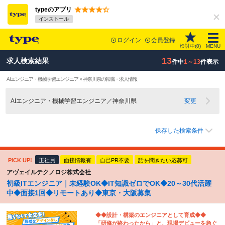
typeのアプリ
インストール
ログイン
会員登録
検討中(
0
)
MENU
13
求人検索結果
件中
1～13
件表示
AIエンジニア・機械学習エンジニア × 神奈川県の転職・求人情報
AIエンジニア・機械学習エンジニア／神奈川県
変更
保存した検索条件
PICK UP!
正社員
面接情報有
自己PR不要
話を聞きたい応募可
アヴェイルテクノロジ株式会社
初級ITエンジニア｜未経験OK◆IT知識ゼロでOK◆20～30代活躍
中◆面接1回◆リモートあり◆東京・大阪募集
◆◆設計・構築のエンジニアとして育成◆◆
「研修が終わったから」と、現場デビューを急ぐ