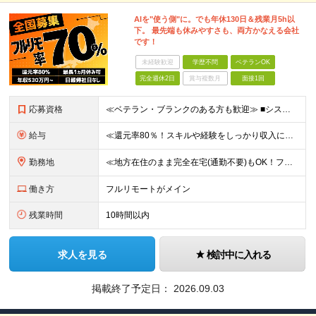
AIを"使う側"に。でも年休130日＆残業月5h以
下。 最先端も休みやすさも、両方かなえる会社
です！
未経験歓迎
学歴不問
ベテランOK
完全週休2日
賞与複数月
面接1回
応募資格
≪ベテラン・ブランクのある方も歓迎≫ ■システム開発の実務経験をお持ちの方（言語・工程・年数不問） ■学歴不問 ≪こんな方はぜひご応募ください≫ □AIを武器に、市場価値を高めたい □AIツールを実
給与
≪還元率80％！スキルや経験をしっかり収入に反映します≫ 年俸530万円以上＋業績賞与 ※スキル・経験を考慮の上、優遇いたします ※上記年俸を12分割し、月1回支給します ※上記年俸には固定残業代月
勤務地
≪地方在住のまま完全在宅(通勤不要)もOK！フルリモート7割、ハイブリッド2割！≫ ご自宅でのリモートワーク、または東京都、神奈川、埼玉、千葉を中心とするお客様先での勤務 ■本社アクセス 東京都豊島
働き方
フルリモートがメイン
残業時間
10時間以内
求人を見る
検討中に入れる
掲載終了予定日：
2026.09.03