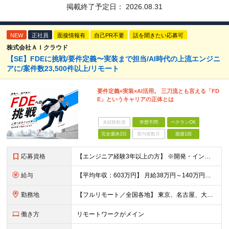
掲載終了予定日：
2026.08.31
NEW
正社員
面接情報有
自己PR不要
話を聞きたい応募可
株式会社ＡＩクラウド
【SE】FDEに挑戦/要件定義〜実装まで担当/AI時代の上流エンジニ
アに/案件数23,500件以上/リモート
要件定義×実装×AI活用。 三刀流とも言える「FD
E」というキャリアの正体とは
未経験歓迎
学歴不問
ベテランOK
完全週休2日
賞与複数月
面接1回
応募資格
【エンジニア経験3年以上の方】 ※開発・インフラ・工程・言語一切不問 ※文理・学歴不問 【歓迎条件】 ◆Python実務経験がある方 ◆LLM・生成AIを使った開発経験がある方 ◆要件定義・顧客折衝
給与
【平均年収：603万円】 月給38万円～140万円＋諸手当（経験者） 【平均年収603万円】 ※案件の契約内容や昇給額などはすべて開示します。 ※経験や能力を考慮し決定します。 ※月給には固定残業
勤務地
【フルリモート／全国各地】 東京、名古屋、大阪、福岡を中心とした全国のプロジェクトにアサイン。 ※プロジェクトは完全選択制です。 ※フルリモート、ハイブリッド型、常駐案件から自由に選択可能です。 ※転
働き方
リモートワークがメイン