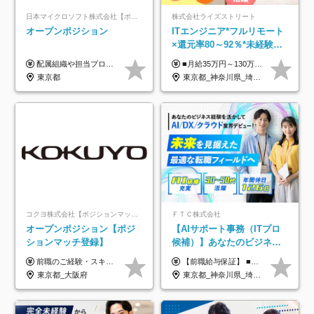
日本マイクロソフト株式会社【ポジションマッチ登録】
株式会社ライズストリート
オープンポジション
ITエンジニア*フルリモート
×還元率80～92％*未経験歓
迎*年休134日*月給35万～*
配属組織や担当プロジェクトにより異なります。 ▼参考情報 ----------------------- 年俸650万～（1/12を月々支給） ※経験、能力を考慮の上、当社規定により優遇いたします。 ※時間外、休日出勤、深夜手当に対する賃金も基本年俸に含みます。
■月給35万円～130万円＋賞与年2回＋各種手当 ※システムエンジニアの経験をお持ちの方は月給41万円以上＋賞与年2回（108万円～）＋手当 ■単価（年収）アップのチャンスは最大年12回 ※残業代は1分単位で100％全額支給。サービス残業などは一切ありません ※試用期間6ヵ月（試用期間中の待遇・給与に差はありません）
定着率100%
東京都
東京都_神奈川県_埼玉県_千葉県_大阪府_愛知県_北海道_青森県_岩手県_宮城県_秋田県_山形県_福島県_茨城県_栃木県_群馬県_新潟県_山梨県_長野県_富山県_石川県_福井県_静岡県_岐阜県_三重県_兵庫県_京都府_滋賀県_奈良県_和歌山県_広島県_岡山県_鳥取県_島根県_山口県_徳島県_香川県_愛媛県_高知県_福岡県_熊本県_佐賀県_長崎県_大分県_宮崎県_鹿児島県_沖縄県
コクヨ株式会社【ポジションマッチ登録】
ＦＴＣ株式会社
オープンポジション【ポジ
【AIサポート事務（ITプロ
ションマッチ登録】
候補）】あなたのビジネス
経験をAI業界で活かす◆IT
前職のご経験・スキル等を考慮して決定します。
【前職給与保証】 ■未経験者： 月給30万円～35万円 ■ローキャリア（経験目安1年程度）： 月給35万円～40万円 ■経験者（経験目安3年以上）： 月給40万円～60万円 ■即戦力（経験目安5年以上）： 月給45万円～80万円 ※上記金額には固定残業代30時間分 【未経験者5万5000円～7万3000円、 ローキャリア6万4000円～7万3000円、 経験者5万8000円～10万9000円、 即戦力8万2000円～14万5000円】を含みます。 ※30時間を超える場合は追加で全額支給します。 ※経験・能力・前職給与などを総合的に評価したうえでご納得いただけるよう個別決定。 未経験者の場合、前職給与とポテンシャルを査定のうえ決定いたします。 ※日本国内でのIT業界経験、または同等の実務経験と能力に応じて決定します。 ※前職給与は日本円かつ、日本国内での実績に基づき評価します。 【納得の評価システム】 ★クォーター毎に査定する評価制度導入！ 明確な評価基準で翌年度年収を上げましょう！ ★評価対象期間に在籍中のほとんどの社員が昇給し 年収アップを実現しています！ ★様々なインセンティブ制度を用意し多角的に正当評価しています！ ※試用期間6カ月（期間中の待遇等に差異なし）
未経験OK◆目指せるコンサ
東京都_大阪府
東京都_神奈川県_埼玉県_千葉県
ル