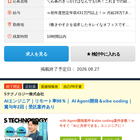
応募資格
＼応募のきっかけはなんでもOK！これまでの経験よりも「ITに興味がある」「前職の経験を活かしてキャリアチェンジしたい」という気持ちを重視しています／ ◆年齢30歳まで（若年層の長期キャリア形成のため
給与
≪初年度想定年収431万円以上！≫ 月給28万7,825円～＋賞与年2回 ※上記金額には月20時間分(3万8,900円～)の見込み残業代を含み、超過した分は別途全額支給します。 ※経験やスキルを考慮
勤務地
《働きやすさを追求したキレイなオフィスです！》 【本社】 東京都新宿区新宿4-3-25 TOKYU REIT新宿ビル8F 【ラーニングセンター】 東京都渋谷区千駄ヶ谷5-32-10 南新宿SKビル6
残業時間
10時間以内
求人を見る
検討中に入れる
掲載終了予定日：
2026.08.27
終了間近
正社員
面接情報有
自己PR不要
Sテクノロジー株式会社
AIエンジニア｜リモート率98％｜ AI Agent開発＆vibe coding｜
賞与年2回｜受託案件あり
≪AI Agent開発案件＆vibe coding案件多数！≫
今すぐ「AIと共存できる」エンジニアに！
未経験歓迎
学歴不問
ベテランOK