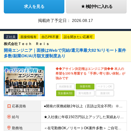
求人を見る
検討中に入れる
掲載終了予定日：
2026.08.17
正社員
面接情報有
自己PR不要
話を聞きたい応募可
株式会社Ｔｅｃｈ Ｒｅｉｓ
開発エンジニア｜面接はWebで完結/還元率最大82％/リモート案件
多数/副業OK/AI月額支援制度あり
◆◆アサイン決定権はエンジニア側◆◆ 本人の
希望を100％尊重する「手厚い寄り添い体制」が
強みです
未経験歓迎
学歴不問
ベテランOK
完全週休2日
賞与複数月
面接1回
応募資格
●開発の実務経験2年以上（言語は完全不問） ※学歴不問 ★フリーランスから正社員への転向を検討中の方も大歓迎！ 案件の単価をはじめ、 参画期間や業務内容を事前に確認できる透明性の高い環境をご用意。
給与
★入社後に年収150万円以上アップした実績あり ★還元率最大82％ ※交通費・会社負担分の社保も含む ※給与計算式はすべて社内で完全公開されています ■年俸：450万円〜1000万円（月1/12を支
勤務地
＜在宅勤務OK／リモートOK案件多数＞ ご自宅、または東京都・神奈川県・千葉県・埼玉県周辺のプロジェクト先となります。 ＜本社住所＞ 東京都中央区銀座1丁目22番11号 銀座大竹ビジデンス2Ｆ