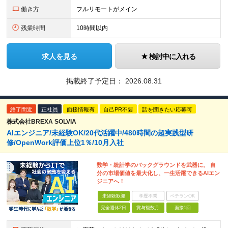
働き方
フルリモートがメイン
残業時間
10時間以内
求人を見る
検討中に入れる
掲載終了予定日：
2026.08.31
終了間近
正社員
面接情報有
自己PR不要
話を聞きたい応募可
株式会社BREXA SOLVIA
AIエンジニア/未経験OK/20代活躍中/480時間の超実践型研
修/OpenWork評価上位1％/10月入社
数学・統計学のバックグラウンドを武器に。 自
分の市場価値を最大化し、一生活躍できるAIエン
ジニアへ！
未経験歓迎
学歴不問
ベテランOK
完全週休2日
賞与複数月
面接1回