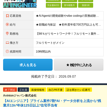
完全週休2日
賞与複数月
面接1回
応募資格
★AI Agentの開発経験やvibe codingの実務経験は不問！ ■開発エンジニアとしての実務経験をお持ちの方 ■AI Agentの仕組みを理解している、またはClaude Code、Code
給与
★前職給与保証 ★初年度年収700万円以上も可能 月給34万円～75万円＋賞与年2回＋各種手当 ◎スキルや経験などを考慮。前職から給与アップをお約束します！ ◎上記月給には固定残業代30時間分(6
勤務地
【98％がリモートワーク中！フルリモート案件も豊富】 秋葉原オフィス、福岡オフィス、 リモートワークまたは全国のプロジェクト先にて勤務となります ※転勤はありません ＜本社＞ 東京都台東区台東4-
働き方
フルリモートがメイン
残業時間
10時間以内
求人を見る
検討中に入れる
掲載終了予定日：
2026.09.07
終了間近
正社員
面接情報有
自己PR不要
話を聞きたい応募可
Avintonジャパン株式会社
【AIエンジニア】プライム案件7割*AI・データ分析を上流から*残
業月13h*年休125日以上*住宅手当有