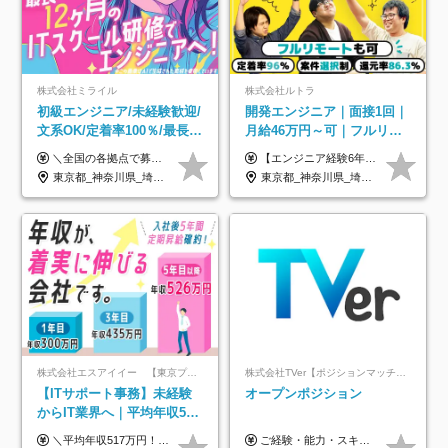
株式会社ミライル
株式会社ルトラ
初級エンジニア/未経験歓迎/
開発エンジニア｜面接1回｜
文系OK/定着率100％/最長1
月給46万円～可｜フルリモ
年の自社ITスクール研修あ
ートも可｜案件選択制｜定
＼全国の各拠点で募集中！／ 給与は以下の通り、勤務地により異なります。 札幌：月給23万円～27万円 仙台：月給22万円～26万円 新潟：月給22万円～26万円 東京：月給26万円～30万円 大阪：月給24万円～29万円 福岡：月給23.5万円～27万円 沖縄：月給21万円～26万円 ◎給与は知識や経験を考慮して決定します。 ◎残業は別途全額支給します。 ◎試用期間12カ月あり（給与は以下の通りです。その他条件に変更はありません） （試用期間の給与） 札幌：月給18.6万円～ 仙台：月給19万円～ 新潟：月給18万円～ 東京：月給22万円～ 大阪：月給20.8万円～ 福岡：月給19万円～ 沖縄：月給18万円～
【エンジニア経験6年以上の方】 月給46万円～100万円（固定残業代含む） ※上記月給には月30時間分の固定残業代（月8万7,400円～月19万円）を含む。超過分は全額支給。 【エンジニア経験4年以上の方】 月給42万円～100万円（固定残業代含む） ※上記月給には月30時間分の固定残業代（月7万9,800円～月19万円）を含む。超過分は全額支給。 【エンジニア経験4年未満の方】 月給38万円～100万円（固定残業代含む） ※上記月給には月30時間分の固定残業代（月7万2,200円～月19万円）を含む。超過分は全額支給。 ※経験、スキル、前職給与などを踏まえて決定。 ◆ルトラの給与制度のポイント！◆ ・社員の95%が入社時に年収UP！最高で300万円UPの実績も ・平均還元率86.3%（交通費・住宅手当・会社負担分の社保も含む） ・人柄やポテンシャルを評価し、スキル以上の希望年収を提示することも ・退職金制度やリファラル手当（平均50万円）あり
り/年休130日
着率96％以上｜副業OK｜住
東京都_神奈川県_埼玉県_千葉県_大阪府_愛知県_北海道_青森県_岩手県_宮城県_秋田県_山形県_福島県_茨城県_栃木県_群馬県_新潟県_山梨県_長野県_富山県_石川県_福井県_静岡県_岐阜県_三重県_兵庫県_京都府_滋賀県_奈良県_和歌山県_広島県_岡山県_鳥取県_島根県_山口県_徳島県_香川県_愛媛県_高知県_福岡県_熊本県_佐賀県_長崎県_大分県_宮崎県_鹿児島県_沖縄県
東京都_神奈川県_埼玉県_千葉県_大阪府_愛知県_北海道_青森県_岩手県_宮城県_秋田県_山形県_福島県_茨城県_栃木県_群馬県_新潟県_山梨県_長野県_富山県_石川県_福井県_静岡県_岐阜県_三重県_兵庫県_京都府_滋賀県_奈良県_和歌山県_広島県_岡山県_鳥取県_島根県_山口県_徳島県_香川県_愛媛県_高知県_福岡県_熊本県_佐賀県_長崎県_大分県_宮崎県_鹿児島県_沖縄県
宅手当
株式会社エスアイイー 【東京プロマーケット上場】
株式会社TVer【ポジションマッチ登録】
【ITサポート事務】未経験
オープンポジション
からIT業界へ｜平均年収517
万円｜ホワイト企業認定｜
＼平均年収517万円！入社5年目まで毎年必ず昇給／ ■賞与年3回 ■年収800万円以上も可 ■入社3年以上の平均年収469.2万円 月給23万2000円以上＋賞与年3回＋各種手当 ☆入社5年目まで最大1万5000円の定期昇給を確約 ┃各種手当充実 ・規定の資格を取得すれば、2000円～5万円を毎月支給（2万4000円～60万円／年） ・研修中に取得した取得率95％の資格でも研修後の給料UP ※月給は年齢・経験・能力を考慮して、優遇いたします ※上記月給金額は固定残業代（20時間/3万1300円円以上）を含み、超過分は別途支給いたします ※試用期間（6ヶ月）は月給に変動はありますが、その他待遇に差異はありません ├入社後1ヶ月～3ヶ月間は、月給20万1900円となります └上記金額は固定残業代（10時間／1万6000円）を含み、超過分は別途支給いたします
ご経験・能力・スキル等により、当社基準にて優遇・相談のうえ決定いたします。