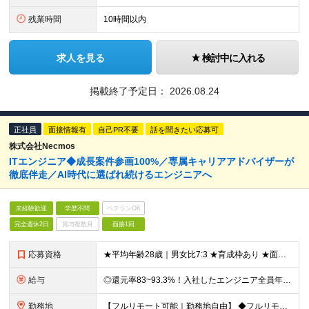
残業時間
10時間以内
求人を見る
検討中に入れる
掲載終了予定日：
2026.08.24
正社員
面接情報有
自己PR不要
話を聞きたい応募可
株式会社Necmos
ITエンジニア◆成長案件参画100%／専属キャリアアドバイザーが
徹底伴走／AI時代に選ばれ続けるエンジニアへ
未経験歓迎
学歴不問
ベテランOK
完全週休2日
賞与複数月
面接1回
応募資格
★平均年齢28歳｜男女比7:3 ★育成枠あり ★面接1回スピード選考 ★20代～30代活躍中 ★学歴不問 ＼日常的にAIを活用している方は大歓迎！／ ◎経験者 何らかの開発・設計構築の経験をお持ち
給与
◎還元率83~93.3%！入社したエンジニア全員年収UP（平均160万円UP/平均月給45万円） ◎上昇還元率制・単価連動型⇒会社利益は最大10万円！残り全てを還元 ◎平均月単価は67万円 月給40
勤務地
【フルリモート可能｜勤務地自由】 ◆フルリモート多数！全国どこでも、好きな場所で働ける ◆UIターン歓迎！転勤なし ◆リモートワーク／出社も自由に選べる 【本社】 〒155-0032 東京都世田谷区