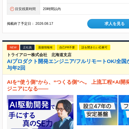
目安残業時間
20時間以内
求人を見る
掲載終了予定日：
2026.08.17
NEW
正社員
面接情報有
自己PR不要
話を聞きたい応募可
トライアロー株式会社 北海道支店
AIプロダクト開発エンジニア/フルリモートOK/全国か
与年2回
AIを“使う側”から、“つくる側”へ。 上流工程×AI
ジニアになる――