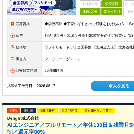
未経験歓迎
学歴不問
第二新
休日120日
賞与複数月
上場
応募資格
給与
勤務地
働き方
フルリモートがメイン
目安残業時間
20時間以内
求人を見る
掲載終了予定日：
2026.08.17
NEW
正社員
面接情報有
自己PR不要
話を聞きたい応募可
Delight株式会社
AIエンジニア／フルリモート／年休130日＆残業月
制／還元率80%