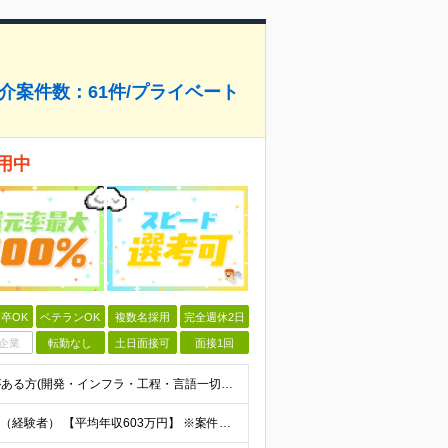
紹介案件数：61件/プライベート
用中
卒OK
ベテランOK
複数名採用
完全週休2日
企業
転勤なし
土日面接可
面接1回
【第二新卒・ブランクOK】1年以上のエンジニア経験がある方(開発・インフラ・工程・言語一切不問） 文理・学歴不問 【歓迎条件】 ◆AI・クラウド案件に参画したい方 ◆下流工程から上流工程へステップア
【平均年収：603万円】 月給38万円～140万円＋諸手当（経験者） 【平均年収603万円】 ※案件の契約内容や昇給額などはすべて開示します。 ※経験や能力を考慮し決定します。 ※月給には固定残業