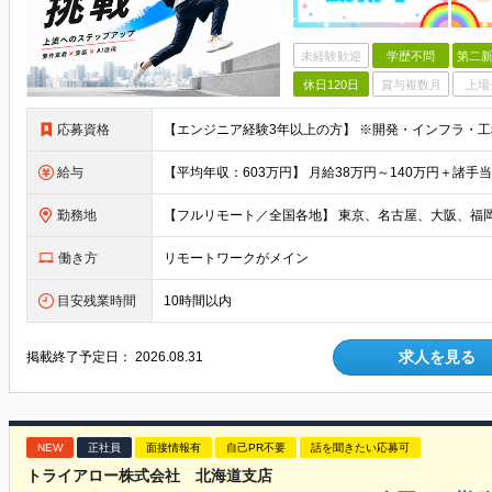
未経験歓迎
学歴不問
第二新
休日120日
賞与複数月
上場
応募資格
給与
勤務地
働き方
リモートワークがメイン
目安残業時間
10時間以内
求人を見る
掲載終了予定日：
2026.08.31
NEW
正社員
面接情報有
自己PR不要
話を聞きたい応募可
トライアロー株式会社 北海道支店