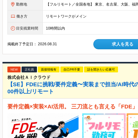
勤務地
働き方
リモートワークがメイン
目安残業時間
10時間以内
求人を見る
掲載終了予定日：
2026.08.31
NEW
正社員
面接情報有
自己PR不要
話を聞きたい応募可
株式会社ＡＩクラウド
【SE】FDEに挑戦/要件定義〜実装まで担当/AI時代
00件以上/リモート
要件定義×実装×AI活用。 三刀流とも言える「FD