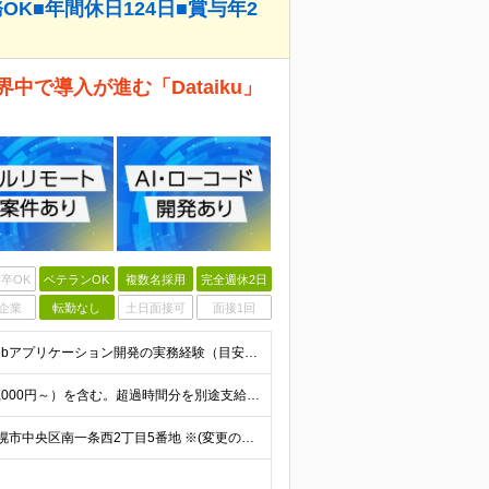
OK■年間休日124日■賞与年2
中で導入が進む「Dataiku」
卒OK
ベテランOK
複数名採用
完全週休2日
企業
転勤なし
土日面接可
面接1回
◆学歴不問 ◆下記いずれかのご経験をお持ちの方 ・Webアプリケーション開発の実務経験（目安：7年以上） ・要件定義・基本設計など、上流工程の経験（目安：3年以上） ・Pythonでの開発経験（目安：
月給40万円～61.8万円 ※月20時間分の固定残業代（58,000円～）を含む。超過時間分を別途支給 ※年齢、経験、スキル、前職給与などを考慮のうえ、決定いたします。 ※試用期間6ヶ月あり。期間中
◇フルリモートOK│全国募集 【北海道支店】 北海道札幌市中央区南一条西2丁目5番地 ※(変更の範囲)上記を除く当社関連勤務地 ※通勤不要