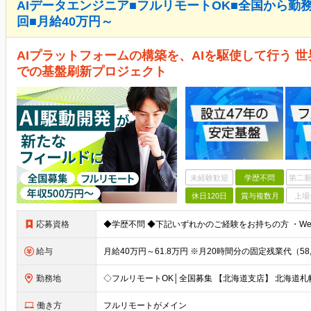
AIデータエンジニア■フルリモートOK■全国から勤務
回■月給40万円～
AIプラットフォームの構築を、AIを駆使して行う 世界
での基盤刷新プロジェクト
未経験歓迎
学歴不問
第二新
休日120日
賞与複数月
上場
応募資格
給与
勤務地
働き方
フルリモートがメイン