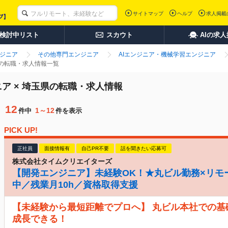
サイトマップ
ヘルプ
求人掲載
検討中リスト
スカウト
AIの求
ンジニア
その他専門エンジニア
AIエンジニア・機械学習エンジニア
県の転職・求人情報一覧
ア × 埼玉県の転職・求人情報
12
1～12
件中
件を表示
PICK UP!
正社員
面接情報有
自己PR不要
話を聞きたい応募可
株式会社タイムクリエイターズ
【開発エンジニア】未経験OK！★丸ビル勤務×リモ
中／残業月10h／資格取得支援
【未経験から最短距離でプロへ】 丸ビル本社での基
成長できる！