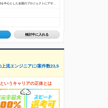
【フルリモート／全国各地】 東京、名古屋、大阪、福岡を中心とした全国のプロジェクトにアサイン。 ※プロジェクトは完全選択制です。 ※フルリモート、ハイブリッド型、常駐案件から自由に選択可能です。 ※転
検討中に入れる
の上流エンジニアに/案件数23,5
E」というキャリアの正体とは