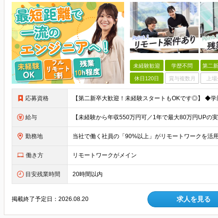
未経験歓迎
学歴不問
第二新
休日120日
賞与複数月
上場
応募資格
給与
勤務地
働き方
リモートワークがメイン
目安残業時間
20時間以内
求人を見る
掲載終了予定日：
2026.08.20