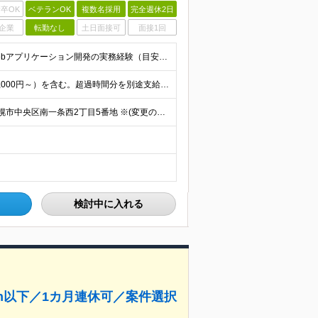
卒OK
ベテランOK
複数名採用
完全週休2日
企業
転勤なし
土日面接可
面接1回
◆学歴不問 ◆下記いずれかのご経験をお持ちの方 ・Webアプリケーション開発の実務経験（目安：7年以上） ・要件定義・基本設計など、上流工程の経験（目安：3年以上） ・Pythonでの開発経験（目安：
月給40万円～61.8万円 ※月20時間分の固定残業代（58,000円～）を含む。超過時間分を別途支給 ※年齢、経験、スキル、前職給与などを考慮のうえ、決定いたします。 ※試用期間6ヶ月あり。期間中
◇フルリモートOK│全国募集 【北海道支店】 北海道札幌市中央区南一条西2丁目5番地 ※(変更の範囲)上記を除く当社関連勤務地 ※通勤不要
検討中に入れる
5h以下／1カ月連休可／案件選択