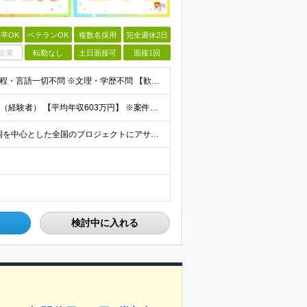
卒OK
ベテランOK
複数名採用
完全週休2日
企業
転勤なし
土日面接可
面接1回
【エンジニア経験3年以上の方】 ※開発・インフラ・工程・言語一切不問 ※文理・学歴不問 【歓迎条件】 ◆Python実務経験がある方 ◆LLM・生成AIを使った開発経験がある方 ◆要件定義・顧客折衝
【平均年収：603万円】 月給38万円～140万円＋諸手当（経験者） 【平均年収603万円】 ※案件の契約内容や昇給額などはすべて開示します。 ※経験や能力を考慮し決定します。 ※月給には固定残業
【フルリモート／全国各地】 東京、名古屋、大阪、福岡を中心とした全国のプロジェクトにアサイン。 ※プロジェクトは完全選択制です。 ※フルリモート、ハイブリッド型、常駐案件から自由に選択可能です。 ※転
検討中に入れる