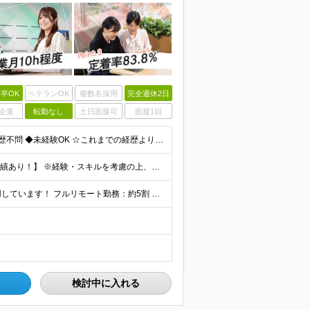
卒OK
ベテランOK
複数名採用
完全週休2日
企業
転勤なし
土日面接可
面接1回
【第二新卒大歓迎！未経験スタートもOKです◎】 ◆学歴不問 ◆未経験OK ☆これまでの経歴よりも「これから」を重視します！ ☆文系・理系、前職の雇用形態は一切問いません！ ＼先輩たちの前職もさまざ
【未経験から年収550万円可／1年で最大80万円UPの実績あり！】 ※経験・スキルを考慮の上、決定いたします。 【月給】27万円〜29万円 ※上記には固定残業代（月25時間分／4万5,000円〜4万
当社で働く社員の「90%以上」がリモートワークを活用しています！ フルリモート勤務：約5割 ハイブリッド勤務（リモート＋出社）：約4割 【本社】東京都千代田区丸の内2-4-1 丸の内ビルディング12
検討中に入れる