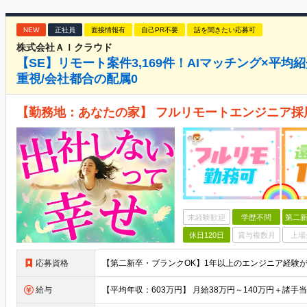
NEW
正社員
面接情報有
自己PR不要
話を聞きたい応募可
株式会社ＡＩクラウド
【SE】リモート案件3,169件！AIマッチング×平均
重視/会社都合の配属0
【勤務地：あなたの家】 フルリモートエンジニア採
未経験歓迎
学歴不問
第二新
休日120日
賞与複数月
上場
応募資格
給与