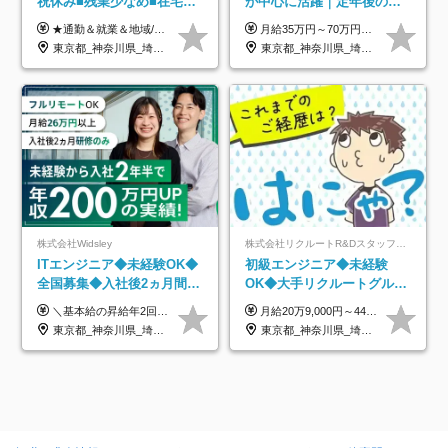
祝休み■残業少なめ■在宅実
が中心に活躍｜定年後の給
績あり■約900種類のスキル
与減ナシ｜年収50万円アッ
★通勤＆就業＆地域/住宅＆役職手当あり ★残業代は全額支給 ★選べる給与制度あり！ ■東京・神奈川・千葉・埼玉勤務の場合 月給24.5万円～55万円＋諸手当 （残業代は全額支給） (20,000円の地域/住宅手当込み) ■愛知・京都・大阪・兵庫勤務の場合 月給24万円以上＋諸手当 （残業代は全額支給） (15,000円の地域/住宅手当込み) ■茨城・栃木・群馬・静岡・三重・滋賀・広島・福岡勤務の場合 月給23.5万円以上＋諸手当 （残業代は全額支給） (10,000円の地域/住宅手当込み) ■北海道・宮城・山梨・長野・岐阜・奈良・和歌山・岡山勤務の場合 月給23万円以上＋諸手当 （残業代は全額支給） (5,000円の地域/住宅手当込み) ■その他のエリア勤務の場合 月給22.5万円以上＋諸手当 （残業代は全額支給） ※経験や能力を考慮し、当社規定により優遇します 【昇給：年一回実施】 【選べる給与制度】 ★収入を重視する方に… 「変動型人事制度」の選択も可能（派遣先からの評価に応じて収入アップ！） ※年2回のタイミングで希望者と面談の上決定します。
月給35万円～70万円（固定残業代30時間分63,869円～を含む）+賞与年1回 ※30時間を超える分は別途支給します ●これまでのご経験・スキル・前職給与をできる限り考慮します ●待機期間も給与を100％支給します ●試用期間中も給与や福利厚生は同じです ≪年収を維持しながら長く働けます！≫ 一般的な企業では55歳や60歳を機に年収が下がりますが、 当社は役職などではなく「スキルや経験」で評価。 エンジニアとして長く働きながら あなたにふさわしい年収を維持できます！
アップ講座あり■全国募集
プ実績／昇給率92％（直近3
東京都_神奈川県_埼玉県_千葉県_大阪府_愛知県_北海道_岩手県_宮城県_山形県_福島県_茨城県_栃木県_群馬県_山梨県_長野県_富山県_石川県_静岡県_岐阜県_三重県_兵庫県_京都府_滋賀県_奈良県_広島県_岡山県_山口県_愛媛県_福岡県_熊本県_長崎県
東京都_神奈川県_埼玉県_千葉県
年）
株式会社Widsley
株式会社リクルートR&Dスタッフィング【リクルートグループ】
ITエンジニア◆未経験OK◆
初級エンジニア◆未経験
全国募集◆入社後2ヵ月間は
OK◆大手リクルートグルー
研修のみ◆フルリモート
プ正社員◆独自の教育体制
＼基本給の昇給年2回＆プロジェクト手当による昇給年12回！！／ 【経験者の場合】 月給33万円～70万円＋プロジェクト手当＋資格手当 ★スキルや経験を考慮の上、優遇します ★上記給与には固定残業代20時間分(月4万3883円～)を含みます。残業が超過した場合は、追加支給します(残業は月平均3時間とほぼ発生しません。残業がなくても、固定残業代は支給されます) ★試用期間中も、月給や福利厚生等は同じです ---------- 【未経験者の場合】 月給26万円～50万円＋プロジェクト手当＋資格手当 ★スキルや経験を考慮の上、優遇します ★上記給与には固定残業代20時間分(月3万719円～)を含みます。残業が超過した場合は、追加支給します(残業は月平均3時間とほぼ発生しません。残業がなくても、固定残業代は支給されます) ★試用期間6ヵ月あり ・1ヶ月目～：月給23万円～ ・2ヶ月目～6ヶ月目：月給23万円～＋プロジェクト手当1～3万円 （上記給与にはそれぞれ固定残業代20時間分(月3万719円～)を含み、超過した場合は追加支給します。） ---------- 【プロジェクト手当について】 参画するプロジェクトの単価に応じて毎月の歩合給を支給します 業界内でもトップクラスの高還元です！
月給20万9,000円～44万円 ※試用期間6カ月あり（期間中の待遇に変更なし） ※経験・能力・前給を考慮の上、決定いたします ※時間外手当100％支給 ※派遣就業先が変更となる場合には、就業規則、労使協定等に基づき賃金が変更となる可能性があります
OK◆残業月3h◆服装髪型自
◆住宅手当制度あり/s
東京都_神奈川県_埼玉県_千葉県_大阪府_愛知県_北海道_青森県_岩手県_宮城県_秋田県_山形県_福島県_茨城県_栃木県_群馬県_新潟県_山梨県_長野県_富山県_石川県_福井県_静岡県_岐阜県_三重県_兵庫県_京都府_滋賀県_奈良県_和歌山県_広島県_岡山県_鳥取県_島根県_山口県_徳島県_香川県_愛媛県_高知県_福岡県_熊本県_佐賀県_長崎県_大分県_宮崎県_鹿児島県_沖縄県
東京都_神奈川県_埼玉県_千葉県_大阪府_愛知県_青森県_岩手県_宮城県_秋田県_山形県_福島県_茨城県_栃木県_群馬県_山梨県_長野県_福井県_静岡県_岐阜県_三重県_兵庫県_京都府_滋賀県_奈良県_広島県_岡山県_山口県_香川県_福岡県_熊本県_佐賀県_長崎県_大分県_宮崎県_鹿児島県
由