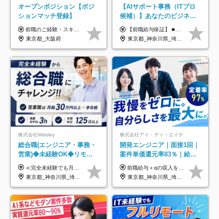
オープンポジション【ポジ
【AIサポート事務（ITプロ
ションマッチ登録】
候補）】あなたのビジネス
経験をAI業界で活かす◆IT
前職のご経験・スキル等を考慮して決定します。
【前職給与保証】 ■未経験者： 月給30万円～35万円 ■ローキャリア（経験目安1年程度）： 月給35万円～40万円 ■経験者（経験目安3年以上）： 月給40万円～60万円 ■即戦力（経験目安5年以上）： 月給45万円～80万円 ※上記金額には固定残業代30時間分 【未経験者5万5000円～7万3000円、 ローキャリア6万4000円～7万3000円、 経験者5万8000円～10万9000円、 即戦力8万2000円～14万5000円】を含みます。 ※30時間を超える場合は追加で全額支給します。 ※経験・能力・前職給与などを総合的に評価したうえでご納得いただけるよう個別決定。 未経験者の場合、前職給与とポテンシャルを査定のうえ決定いたします。 ※日本国内でのIT業界経験、または同等の実務経験と能力に応じて決定します。 ※前職給与は日本円かつ、日本国内での実績に基づき評価します。 【納得の評価システム】 ★クォーター毎に査定する評価制度導入！ 明確な評価基準で翌年度年収を上げましょう！ ★評価対象期間に在籍中のほとんどの社員が昇給し 年収アップを実現しています！ ★様々なインセンティブ制度を用意し多角的に正当評価しています！ ※試用期間6カ月（期間中の待遇等に差異なし）
未経験OK◆目指せるコンサ
東京都_大阪府
東京都_神奈川県_埼玉県_千葉県
ル
株式会社Widsley
株式会社アイ・ディ・エイチ
総合職(エンジニア・事務・
開発エンジニア｜面接1回｜
営業)◆未経験OK◆リモー
案件単価還元率83％｜給与
トあり◆残業月3h◆服装髪
UP保証｜年休140日｜在宅
≪完全未経験でも月給40万円以上も可能です！≫ -------------- 【1】ITエンジニア 月給26万円～50万円＋プロジェクト手当＋資格手当 【2】IT事務、営業事務 月給26万円～50万円＋プロジェクト手当＋資格手当 ≪【1】【2】共通≫ ★上記給与には固定残業代20時間分(月3万719円～)を含みます。残業が超過した場合は、追加支給します(残業は月平均3時間とほぼ発生しません。残業がなくても、固定残業代は支給されます) ★試用期間6ヵ月あり（期間中は月給23万1000円～。固定残業代20時間分3万719円～を含む／超過分は別途支給） -------------- 【3】SES営業、SaaS営業 月給30万円以上＋インセンティブ＋各種手当 ★上記給与には固定残業代45時間分(月7万6967円～)を含みます。残業が超過した場合は、追加支給します(残業は月平均3時間とほぼ発生しません。残業がなくても、固定残業代は支給されます) ★試用期間6ヵ月あり(期間中も給与や福利厚生は同じです)
前職給与＋αの収入を保証 月給42万円～120万円＋各種手当＋賞与 給与基準が明確かつ高還元です。 一人ひとりが安定した環境のもと、長く活躍できる職場を目指しています。 ※平均年収650万円 ・還元率83％ ・各種手当について 職能手当／職務手当／資格手当／営業手当 など ※前職での経験・能力、給与などを考慮の上、当社規定により優遇いたします ※試用期間あり（3ヶ月／期間中の条件に変動はありません） ※上記金額には固定残業代（78,948円～225,564円/月30時間分）を含みます 超過分は別途全額支給いたします ・年収UPを保証 過去には転職時に〈年収200万円UP〉したエンジニアも在籍しています。入社時だけでなく、入社後も安心の給与水準で働ける環境です。キャリアや技術力が正当に評価されていないと感じていたら、一度面接でお話ししましょう！ 当社では管理職の人数は最低限にし、無駄な管理をしません。その費用削減分を社員の給与に還元しています！
型自由
利用率9割｜独立支援・副業
東京都_神奈川県_埼玉県_千葉県_大阪府_愛知県_北海道_青森県_岩手県_宮城県_秋田県_山形県_福島県_茨城県_栃木県_群馬県_新潟県_山梨県_長野県_富山県_石川県_福井県_静岡県_岐阜県_三重県_兵庫県_京都府_滋賀県_奈良県_和歌山県_広島県_岡山県_鳥取県_島根県_山口県_徳島県_香川県_愛媛県_高知県_福岡県_熊本県_佐賀県_長崎県_大分県_宮崎県_鹿児島県_沖縄県
東京都_神奈川県_埼玉県_千葉県_大阪府_愛知県_北海道_青森県_岩手県_宮城県_秋田県_山形県_福島県_茨城県_栃木県_群馬県_新潟県_山梨県_長野県_富山県_石川県_福井県_静岡県_岐阜県_三重県_兵庫県_京都府_滋賀県_奈良県_和歌山県_広島県_岡山県_鳥取県_島根県_山口県_徳島県_香川県_愛媛県_高知県_福岡県_熊本県_佐賀県_長崎県_大分県_宮崎県_鹿児島県_沖縄県
制度