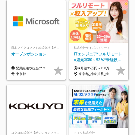
日本マイクロソフト株式会社【ポジションマッチ登録】
株式会社ライズストリート
オープンポジション
ITエンジニア*フルリモート
×還元率80～92％*未経験歓
迎*年休134日*月給35万～*
配属組織や担当プロジェクトにより異なります。 ▼参考情報 ----------------------- 年俸650万～（1/12を月々支給） ※経験、能力を考慮の上、当社規定により優遇いたします。 ※時間外、休日出勤、深夜手当に対する賃金も基本年俸に含みます。
■月給35万円～130万円＋賞与年2回＋各種手当 ※システムエンジニアの経験をお持ちの方は月給41万円以上＋賞与年2回（108万円～）＋手当 ■単価（年収）アップのチャンスは最大年12回 ※残業代は1分単位で100％全額支給。サービス残業などは一切ありません ※試用期間6ヵ月（試用期間中の待遇・給与に差はありません）
定着率100%
東京都
東京都_神奈川県_埼玉県_千葉県_大阪府_愛知県_北海道_青森県_岩手県_宮城県_秋田県_山形県_福島県_茨城県_栃木県_群馬県_新潟県_山梨県_長野県_富山県_石川県_福井県_静岡県_岐阜県_三重県_兵庫県_京都府_滋賀県_奈良県_和歌山県_広島県_岡山県_鳥取県_島根県_山口県_徳島県_香川県_愛媛県_高知県_福岡県_熊本県_佐賀県_長崎県_大分県_宮崎県_鹿児島県_沖縄県
コクヨ株式会社【ポジションマッチ登録】
ＦＴＣ株式会社