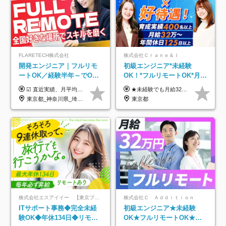
FLARETECH株式会社
株式会社Ｃｒａｎｅ＆Ｉ
開発エンジニア｜フルリモ
初級エンジニア*未経験
ートOK／経験半年～でOK
OK！*フルリモートOK*月給
／実質還元率80～90%／前
32万～*残業月9.8h*1ヶ月の
☑︎ 直近実績、月平均17,000円の昇給 ☑︎ 前職給与100%保証 ☑︎ 実質還元率80～90% ☑︎ 待機時も給与は満額支給 月給35万円～70万円＋交通費など各種手当 ※想定年収：4,200,000円～10,560,000円 ※経験・能力等を考慮の上で決定します。 ※上記金額には、みなし残業手当（50時間分・104,000円～212,000円）を含みます。超過分は別途追加支給します。 ┗残業時間は月平均10時間、多い時でも20時間程度と安定しております ★単価連動型の給与体系ではないため、万が一待機になってもその間の給与は満額支給しています。 ＜1年間の昇給事例をご紹介！＞ ・20代/フロントエンドエンジニア：月給274,000円→月給362,000円（＋88,000円/月） ・20代/iOSエンジニア：月給237,000円→月給287,000円（＋50,000円/月） ・20代/Androidエンジニア：月給316,000円→月給374,000円（＋58,000円/月） ・30代/Javaエンジニア（上流）：月給340,000円→月給418,000円（＋78,000円/月） ・30代/PMO：月給340,000円→月給418,000円（＋78,000円/月）
★未経験でも月給32万円スタート★ 月収32万円～35万円＋各種手当（資格手当だけで毎月15万の上乗せ実績あり！） ★資格手当豊富！1資格につき最大3万円支給 ★功績手当の導入で、毎月のお給与に上乗せで最大10万円支給している社員も！ ★1回の昇級で年収数十万UPも可 ★ゆくゆくは年収1000万以上も目指せる 年俸384万円～1,162万8,000円（12分割） ※経験・スキルを考慮の上決定します ※上記金額には固定残業代（月30h分・60,800円～66,500円）を含みます ※超過分は別途全額支給します ※試用期間2ヶ月間あり（その他待遇に差異はありません）
給保証／AI系など最先端案
研修*資格取得率100％
東京都_神奈川県_埼玉県_千葉県_大阪府_愛知県_北海道_青森県_岩手県_宮城県_秋田県_山形県_福島県_茨城県_栃木県_群馬県_新潟県_山梨県_長野県_富山県_石川県_福井県_静岡県_岐阜県_三重県_兵庫県_京都府_滋賀県_奈良県_和歌山県_広島県_岡山県_鳥取県_島根県_山口県_徳島県_香川県_愛媛県_高知県_福岡県_熊本県_佐賀県_長崎県_大分県_宮崎県_鹿児島県_沖縄県
東京都
件多数
株式会社エスアイイー 【東京プロマーケット上場】
株式会社Ｃ Ａｄｄｉｔｉｏｎ
ITサポート事務◆完全未経
初級エンジニア★未経験
験OK◆年休134日◆リモー
OK★フルリモートOK★月