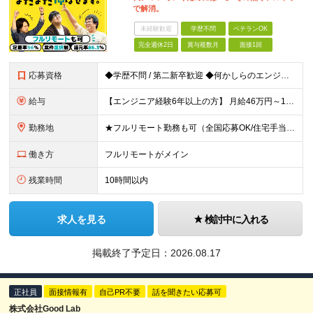
で解消。
未経験歓迎
学歴不問
ベテランOK
完全週休2日
賞与複数月
面接1回
応募資格
◆学歴不問 / 第二新卒歓迎 ◆何かしらのエンジニア経験をお持ちの方 （言語・期間・フェーズ不問） 経験浅めの方も遠慮なくご応募ください！ ■入社前Q＆A ────── ◎実力に見合った報酬が手に
給与
【エンジニア経験6年以上の方】 月給46万円～100万円（固定残業代含む） ※上記月給には月30時間分の固定残業代（月8万7,400円～月19万円）を含む。超過分は全額支給。 【エンジニア経験4年以
勤務地
★フルリモート勤務も可（全国応募OK/住宅手当を支給します） ※案件によって常駐が必要になる場合があります。 ※希望がない限り、転勤はありません ※U・Iターン歓迎 ★ルトラの社員は全国各地で活躍中
働き方
フルリモートがメイン
残業時間
10時間以内
求人を見る
検討中に入れる
掲載終了予定日：
2026.08.17
正社員
面接情報有
自己PR不要
話を聞きたい応募可
株式会社Good Lab