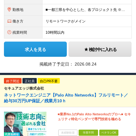
勤務地
■一都三県を中心とした、各プロジェクト先 ※リモートワーク率約70％！週2～3日のハイブリッド勤務がメインです。 ハイブリッド：約50%（週に数日リモート＋出社の組み合わせ） フルリモート：約20％
働き方
リモートワークがメイン
残業時間
10時間以内
求人を見る
検討中に入れる
掲載終了予定日：
2026.08.24
終了間近
正社員
自己PR不要
セキュアエッジ株式会社
ネットワークエンジニア【Palo Alto Networks】フルリモート／
給与30万円UP保証／残業月10ｈ
■業界No.1のPalo Alto Networksのプロへ■ セキ
ュリティ特化ベンダーで専門技術を極める
未経験歓迎
学歴不問
ベテランOK