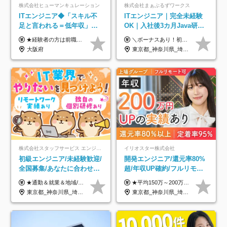
株式会社ヒューマンキュレーション
株式会社まぁぶるずワークス
ITエンジニア◆「スキル不
ITエンジニア｜完全未経験
足と言われる＝低年収」で
OK｜入社後3カ月Java研修
はない！｜ 不安を克服し、
｜リモート率8割以上｜充実
★経験者の方は前職の年収以上を保証します ★案件単価を開示した上で80％以上を還元します 月給25万円以上＋賞与年2回 ※経験や能力を考慮の上で優遇します ※試用期間が3ヶ月(その間の給与・待遇・雇用形態に変更はありません) ※月給には月20時間分のみなし残業手当(5万円)を含みます(超過分は別途支給) ★残業平均は月10時間以下ですので、毎月10時間分程度はお得です！
＼ボーナスあり！初年度から年収300万円以上／ ■月給25万円～35万円＋残業代全額支給＋各種手当＋賞与年1回 ◎経験・年齢・スキルなどを考慮し、できるだけ優遇します ◎試用期間中(3カ月)は契約社員で、月給21万円＋諸手当になります。 (試用期間中は残業が発生しません。その他の待遇に変更はありません) ----------------- ＼3つの評価軸！実力次第で早期収入アップ！／ 【1】スキル(IT理解、実装力、設計) 【2】実務力(現場評価、コミュ力、品質) 【3】姿勢(自走力、意欲、責任感) この3つの評価軸で、3カ月ごとに評価。社内グレードにより、給与が決まる明確な仕組みです。何ができれば給与が上がるのか分かりやすく、実力や努力次第で早期に収入を増やせます！ 【固定残業代について】 なし（残業代は、実際の労働時間に応じて別途全額支給）
年収アップした社員の実例
のキャリア支援｜残業月10h
大阪府
東京都_神奈川県_埼玉県_千葉県_大阪府_愛知県_北海道_青森県_岩手県_宮城県_秋田県_山形県_福島県_茨城県_栃木県_群馬県_新潟県_山梨県_長野県_富山県_石川県_福井県_静岡県_岐阜県_三重県_兵庫県_京都府_滋賀県_奈良県_和歌山県_広島県_岡山県_鳥取県_島根県_山口県_徳島県_香川県_愛媛県_高知県_福岡県_熊本県_佐賀県_長崎県_大分県_宮崎県_鹿児島県_沖縄県
株式会社スタッフサービス エンジニアリング事業本部
イリオスター株式会社
初級エンジニア/未経験歓迎/
開発エンジニア/還元率80%
全国募集/あなたに合わせた
超/年収UP確約/フルリモ
オリジナル研修をご用
OK/年休130日/平均残業7h/
★通勤＆就業＆地域/住宅＆役職手当あり ★残業代は全額支給 ★選べる給与制度あり！ ■東京・神奈川・千葉・埼玉勤務の場合 月給24.5万円～55万円＋諸手当 （残業代は全額支給） (20,000円の地域/住宅手当込み) ■愛知・京都・大阪・兵庫勤務の場合 月給24万円以上＋諸手当 （残業代は全額支給） (15,000円の地域/住宅手当込み) ■茨城・栃木・群馬・静岡・三重・滋賀・広島・福岡勤務の場合 月給23.5万円以上＋諸手当 （残業代は全額支給） (10,000円の地域/住宅手当込み) ■北海道・宮城・山梨・長野・岐阜・奈良・和歌山・岡山勤務の場合 月給23万円以上＋諸手当 （残業代は全額支給） (5,000円の地域/住宅手当込み) ■その他のエリア勤務の場合 月給22.5万円以上＋諸手当 （残業代は全額支給） ※経験や能力を考慮し、当社規定により優遇します 【昇給：年一回実施】 【選べる給与制度】 ★収入を重視する方に… 「変動型人事制度」の選択も可能（派遣先からの評価に応じて収入アップ！） ※年2回のタイミングで希望者と面談の上決定します。
★平均150万～200万円年収UPを実現！ ★前職給与を100％保証！ ★案件内容の開示・明確な評価体制あり ⇒クライアント評価で即昇給を実現したケースも◎ ★年12回（毎月昇給チャンスあり） ■月給35万円～103万円 ※経験・能力・前職給与を考慮し、決定 ※上記給与には月30時間分(6万6500円以上)の固定残業代が含まれます。超過分は手当として別途支給します ※試用期間3ヶ月あり(期間中の給与・待遇面に差異はありません) ▼収入アップの実例をご紹介 ───────────── ★働き方改革をした30代男性（PG） 子どもが生まれたばかりなのに、忙しい現場で残業も月50～60時間が当たり前。 ⇒残業ほぼゼロ＆週3リモートの働き方に！しかも給与もアップ！ ★収入アップした30代男性（PM） 子供が3人いて家計も苦しく、残業代で稼ぐ日々… ⇒残業をたくさんしていた年収額より、100万円以上アップしました！
意/AI・IoT/残業平均8時間
約2万件の案件から選択
東京都_神奈川県_埼玉県_千葉県_大阪府_愛知県_北海道_岩手県_宮城県_山形県_福島県_茨城県_栃木県_群馬県_山梨県_長野県_富山県_石川県_静岡県_岐阜県_三重県_兵庫県_京都府_滋賀県_奈良県_広島県_岡山県_山口県_愛媛県_福岡県_熊本県_長崎県
東京都_神奈川県_埼玉県_千葉県_大阪府_愛知県_北海道_青森県_岩手県_宮城県_秋田県_山形県_福島県_茨城県_栃木県_群馬県_新潟県_山梨県_長野県_富山県_石川県_福井県_静岡県_岐阜県_三重県_兵庫県_京都府_滋賀県_奈良県_和歌山県_広島県_岡山県_鳥取県_島根県_山口県_徳島県_香川県_愛媛県_高知県_福岡県_熊本県_佐賀県_長崎県_大分県_宮崎県_鹿児島県_沖縄県