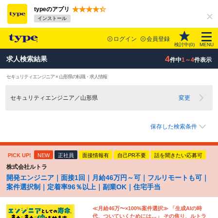
typeのアプリ
インストール
ログイン
会員登録
検討中(
0
)
MENU
4
求人検索結果
件中
1～4
件表示
セキュリティエンジニア × 山形県の転職・求人情報
セキュリティエンジニア／山形県
変更
保存した検索条件
PICK UP!
NEW
正社員
面接情報有
自己PR不要
話を聞きたい応募可
株式会社ルトラ
開発エンジニア｜面接1回｜月給46万円～可｜フルリモートも可｜
案件選択制｜定着率96％以上｜副業OK｜住宅手当
≪月給46万〜×100%案件選択≫ 「生成AIの時
代、ついていくためには…」 その焦り、ルトラ