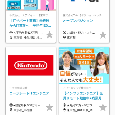
株式会社エスアイイー 【東京プロマーケット上場】
株式会社TVer【ポジションマッチ登録】
【ITサポート事務】未経験
オープンポジション
からIT業界へ｜平均年収517
万円｜ホワイト企業認定｜
＼平均年収517万円！入社5年目まで毎年必ず昇給／ ■賞与年3回 ■年収800万円以上も可 ■入社3年以上の平均年収469.2万円 月給23万2000円以上＋賞与年3回＋各種手当 ☆入社5年目まで最大1万5000円の定期昇給を確約 ┃各種手当充実 ・規定の資格を取得すれば、2000円～5万円を毎月支給（2万4000円～60万円／年） ・研修中に取得した取得率95％の資格でも研修後の給料UP ※月給は年齢・経験・能力を考慮して、優遇いたします ※上記月給金額は固定残業代（20時間/3万1300円円以上）を含み、超過分は別途支給いたします ※試用期間（6ヶ月）は月給に変動はありますが、その他待遇に差異はありません ├入社後1ヶ月～3ヶ月間は、月給20万1900円となります └上記金額は固定残業代（10時間／1万6000円）を含み、超過分は別途支給いたします
ご経験・能力・スキル等により、当社基準にて優遇・相談のうえ決定いたします。
年休134日｜リモートOK
東京都_神奈川県_埼玉県_千葉県_大阪府_愛知県_北海道_青森県_岩手県_宮城県_秋田県_山形県_福島県_茨城県_栃木県_群馬県_新潟県_山梨県_長野県_富山県_石川県_福井県_静岡県_岐阜県_三重県_兵庫県_京都府_滋賀県_奈良県_和歌山県_広島県_岡山県_鳥取県_島根県_山口県_徳島県_香川県_愛媛県_高知県_福岡県_熊本県_佐賀県_長崎県_大分県_宮崎県_鹿児島県_沖縄県
東京都
任天堂株式会社
アワーズシップ株式会社
コーポレートITエンジニア
【インフラエンジニア】全
員リモート勤務中■残業月
3h■最大3ヶ月の連休あり■
■想定年収 500万円～900万円 月給制 月給278,000円～ ※残業が発生した場合、残業代を別途全額支給します ※試用期間2ヶ月あり(待遇や給与に差異はありません)
★月給35万～80万スタートも可 【未経験の方】 ■月給26万～80万＋賞与年2回（年2ヶ月分） 【何かしらのインフラエンジニア経験をお持ちの方】 ■月給35万～80万＋賞与年2回（年2ヶ月分） ※スキル・経験などを考慮し決定します ※試用期間6ヶ月あり。期間中は契約社員となります。その他の待遇に差異はありません（試用期間終了後、昇給の可能性あり） ※上記金額には固定残業代（月30時間分／4万9600円～15万2600円）を含みます。超過分は別途支給いたします。 ＼頑張りはインセンティブで還元！／ クライアントに貢献度を評価され、当社のエンジニアが追加で案件に参画することになるなど、会社にとって利益になる行動はしっかり評価します。 会社の成長に貢献できていることを実感でき、「もっと頑張ろう」と思える体制づくりを整えています！
年休126日■20～30代活躍
東京都_京都府
東京都_神奈川県_埼玉県_千葉県_大阪府
中！