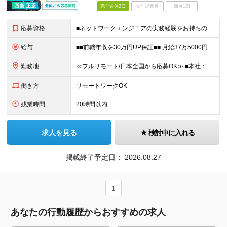
完全週休2日
賞与複数月
面接1回
応募資格
■ネットワークエンジニアの実務経験をお持ちの方 ■インフラエンジニアの実務経験をお持ちの方 ■学歴不問・第二新卒歓迎 「Palo Alto Networksに関わりスキルアップしたい」 「AI時代で
給与
■■前職年収を30万円UP保証■■ 月給37万5000円～83万3400円＋各種手当 ※経験・年齢を考慮の上、決定します。 ※月給額には20時間相当（44,500円～98,400円）のみなし残業手当
勤務地
≪フルリモート/日本全国から応募OK≫ ■本社：東京都新宿区下宮比町2-26 KDX飯田橋ビル3F ※業務拡大につき、移転したばかりの新オフィス ※転勤なし ※週1回程度の出社がございます（地方在住
働き方
リモートワークOK
残業時間
20時間以内
求人を見る
検討中に入れる
掲載終了予定日：
2026.08.27
1
あなたの行動履歴からおすすめの求人