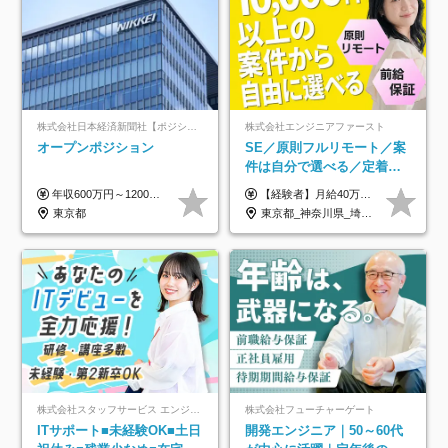
株式会社日本経済新聞社【ポジションマッチ登録】
株式会社エンジニアファースト
オープンポジション
SE／原則フルリモート／案
件は自分で選べる／定着率
93%／20～30代活躍中！
年収600万円～1200万円 ※上記年収は、想定年収です。住居費補助、子手当などの各種手当を含む金額です。 ※経験・能力等を考慮の上、当社規定により決定します。
【経験者】月給40万円～120万円(固定残業代含む)+各種手当 ★前職給与の総収入額を100％保証｜還元率84％〜100％ ★20代の平均年収570万円 ※月給には、みなし残業手当(月30時間／5万8000円以上)を含みます 超過分は別途追加支給 ※固定残業代は、時間外労働の有無に関わらず30時間分を、月5万8000円~15万7000円支給 ※上記を超える時間外労働分は追加で支給 【未経験者】月給21万円以上＋各種手当 固定残業なし(残業代発生分全額支給) ※6ヶ月の試用期間あり（※条件に変動なし） ▼単価連動性×還元率は84％～100％で収入の大幅UPが可能！ ・案件単価が月50万円の場合：年収417万円 ・案件単価が月70万円の場合：年収584万円 ・案件単価が月100万円の場合：年収834万円 ＜モデル年収＞ ▼400万円～500万円(入社初年度) ▼542万円～626万円(入社2年) ▼667万円～700万円(入社3年） ▼709万円～801万円(入社5年）
東京都
東京都_神奈川県_埼玉県_千葉県_大阪府_愛知県_北海道_青森県_岩手県_宮城県_秋田県_山形県_福島県_茨城県_栃木県_群馬県_新潟県_山梨県_長野県_富山県_石川県_福井県_静岡県_岐阜県_三重県_兵庫県_京都府_滋賀県_奈良県_和歌山県_広島県_岡山県_鳥取県_島根県_山口県_徳島県_香川県_愛媛県_高知県_福岡県_熊本県_佐賀県_長崎県_大分県_宮崎県_鹿児島県_沖縄県
株式会社スタッフサービス エンジニアリング事業本部
株式会社フューチャーゲート
ITサポート■未経験OK■土日
開発エンジニア｜50～60代