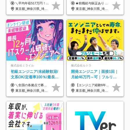
トOK◆残業月7h以下◆賞与
給32万円～★残業月10h＆
＼平均年収517万円！入社5年目まで毎年必ず昇給／ ■賞与年3回 ■年収800万円以上も可 ■入社3年以上の平均年収469.2万円 月給23万2000円以上＋賞与年3回＋各種手当 ☆入社5年目まで最大1万5000円の定期昇給を確約 ┃各種手当充実 ・規定の資格を取得すれば、2000円～5万円を毎月支給（2万4000円～60万円／年） ・研修中に取得した取得率95％の資格でも研修後の給料UP ※月給は年齢・経験・能力を考慮して、優遇いたします ※上記月給金額は固定残業代（20時間/3万1300円円以上）を含み、超過分は別途支給いたします ※試用期間（6ヶ月）は月給に変動はありますが、その他待遇に差異はありません ├入社後1ヶ月～3ヶ月間は、月給20万1900円となります └上記金額は固定残業代（10時間／1万6000円）を含み、超過分は別途支給いたします
★前職給与保証あり ★月給32万円以上＋インセンティブあり 月給32万円以上＋インセンティブ＋各種手当 ※上記には固定残業代（月30時間・44,400円～）を含みます ※超過分は別途支給します ※試用期間はございません ★＼成果＝あなたの収入／★ 【1】案件単価ー8万円＝あなたの給与 参画したプロジェクトの案件単価から 一律8万円引いた金額があなたの給与です！ （月給例） ■1人称での構築・小規模な詳細設計 案件単価55万円ー8万円＝月給47万円（還元率85.5%） ■大型案件の設計・構築やプロジェクト管理 案件単価90万円ー8万円＝月給82万円（還元率91.1%） ‥‥‥‥‥‥‥‥‥‥‥‥‥‥‥‥‥‥ 【2】月給の他にも豊富なインセンティブあり 全員が月3～13万円のインセンティブをゲットしています！ ≪インセンティブ制度≫ 稼働している現場で増員・交代が発生し、 当社の人員を配属が決定した際に支給。 ◇C Addition正社員が参画 ：実粗利の10%／毎月 ◇協力会社所属の社員が参画：実粗利の30%／毎月 ≪リファラル制度≫ あなたの知り合いが当社のメンバーになった際に、 毎月1人あたり2万円支給します◎ ‥‥‥‥‥‥‥‥‥‥‥‥‥‥‥‥‥‥
年3回◆5年目まで必ず昇給
年休120日以上★副業可
東京都_神奈川県_埼玉県_千葉県_大阪府_愛知県_北海道_青森県_岩手県_宮城県_秋田県_山形県_福島県_茨城県_栃木県_群馬県_新潟県_山梨県_長野県_富山県_石川県_福井県_静岡県_岐阜県_三重県_兵庫県_京都府_滋賀県_奈良県_和歌山県_広島県_岡山県_鳥取県_島根県_山口県_徳島県_香川県_愛媛県_高知県_福岡県_熊本県_佐賀県_長崎県_大分県_宮崎県_鹿児島県_沖縄県
東京都_神奈川県_埼玉県_千葉県_大阪府_愛知県_北海道_青森県_岩手県_宮城県_秋田県_山形県_福島県_茨城県_栃木県_群馬県_新潟県_山梨県_長野県_富山県_石川県_福井県_静岡県_岐阜県_三重県_兵庫県_京都府_滋賀県_奈良県_和歌山県_広島県_岡山県_鳥取県_島根県_山口県_徳島県_香川県_愛媛県_高知県_福岡県_熊本県_佐賀県_長崎県_大分県_宮崎県_鹿児島県_沖縄県
株式会社ミライル
株式会社ルトラ
初級エンジニア/未経験歓迎/
開発エンジニア｜面接1回｜
文系OK/定着率100％/最長1
月給46万円～可｜フルリモ
年の自社ITスクール研修あ
ートも可｜案件選択制｜定
＼全国の各拠点で募集中！／ 給与は以下の通り、勤務地により異なります。 札幌：月給23万円～27万円 仙台：月給22万円～26万円 新潟：月給22万円～26万円 東京：月給26万円～30万円 大阪：月給24万円～29万円 福岡：月給23.5万円～27万円 沖縄：月給21万円～26万円 ◎給与は知識や経験を考慮して決定します。 ◎残業は別途全額支給します。 ◎試用期間12カ月あり（給与は以下の通りです。その他条件に変更はありません） （試用期間の給与） 札幌：月給18.6万円～ 仙台：月給19万円～ 新潟：月給18万円～ 東京：月給22万円～ 大阪：月給20.8万円～ 福岡：月給19万円～ 沖縄：月給18万円～
【エンジニア経験6年以上の方】 月給46万円～100万円（固定残業代含む） ※上記月給には月30時間分の固定残業代（月8万7,400円～月19万円）を含む。超過分は全額支給。 【エンジニア経験4年以上の方】 月給42万円～100万円（固定残業代含む） ※上記月給には月30時間分の固定残業代（月7万9,800円～月19万円）を含む。超過分は全額支給。 【エンジニア経験4年未満の方】 月給38万円～100万円（固定残業代含む） ※上記月給には月30時間分の固定残業代（月7万2,200円～月19万円）を含む。超過分は全額支給。 ※経験、スキル、前職給与などを踏まえて決定。 ◆ルトラの給与制度のポイント！◆ ・社員の95%が入社時に年収UP！最高で300万円UPの実績も ・平均還元率86.3%（交通費・住宅手当・会社負担分の社保も含む） ・人柄やポテンシャルを評価し、スキル以上の希望年収を提示することも ・退職金制度やリファラル手当（平均50万円）あり
り/年休130日
着率96％以上｜副業OK｜住
東京都_神奈川県_埼玉県_千葉県_大阪府_愛知県_北海道_青森県_岩手県_宮城県_秋田県_山形県_福島県_茨城県_栃木県_群馬県_新潟県_山梨県_長野県_富山県_石川県_福井県_静岡県_岐阜県_三重県_兵庫県_京都府_滋賀県_奈良県_和歌山県_広島県_岡山県_鳥取県_島根県_山口県_徳島県_香川県_愛媛県_高知県_福岡県_熊本県_佐賀県_長崎県_大分県_宮崎県_鹿児島県_沖縄県
東京都_神奈川県_埼玉県_千葉県_大阪府_愛知県_北海道_青森県_岩手県_宮城県_秋田県_山形県_福島県_茨城県_栃木県_群馬県_新潟県_山梨県_長野県_富山県_石川県_福井県_静岡県_岐阜県_三重県_兵庫県_京都府_滋賀県_奈良県_和歌山県_広島県_岡山県_鳥取県_島根県_山口県_徳島県_香川県_愛媛県_高知県_福岡県_熊本県_佐賀県_長崎県_大分県_宮崎県_鹿児島県_沖縄県
宅手当