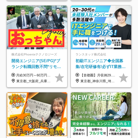
株式会社Phoenixテクノロジーズ
ランスタッド株式会社
開発エンジニア(SE/PG)*ブ
初級ITエンジニア◆全国募
ランク転職回数不問*リモー
集/在宅研修有/必ずIT業務配
ト案件多数*残業ほぼ0*通院
属/月収例29.5万円/Web面接
月給30万円～60万円+住宅手当+職能手当+役職手当+決算賞与+報奨金 ※経験・能力を考慮し、優遇します ※給与には20時間分のみなし時間外手当(3万7000円以上)を含みます(超過時間分は別途追加支給) ※試用期間3～6ヵ月あり(その間の給与、待遇に差異なし) ※場合によって契約社員での採用の可能性あり(面接時に応相談)
【首都圏】月収例29.5万円（月給26万円＋諸手当） 【東海・関西】月収例28.5万円（月給25万円＋諸手当） 【九州】月収例26万円（月給23万円＋諸手当） ※経験・スキル・前職給与を踏まえ、総合的に判断して決定します。 例：首都圏 月収例31万円（月給27万円＋諸手当） ◆各種手当 ・通勤手当（上限4万円まで） ・残業代手当（1分単位で全額支給） ※固定残業代制は採用しておりません ・深夜勤務手当 ・資格取得支援（ランクに応じてお祝い金1万円～10万円を支給） ◆昇給：年1回 ◆補足 ・研修中1ヶ月間は、時給1670円となります。 ・試用期間6ヶ月あり。その間の待遇に変更はありません。 ※詳細は面接時にご案内します。
のための半休制度あり
1回/SE
東京都_大阪府_兵庫県_京都府_福岡県
東京都_神奈川県_埼玉県_千葉県_大阪府_愛知県_兵庫県_京都府_福岡県