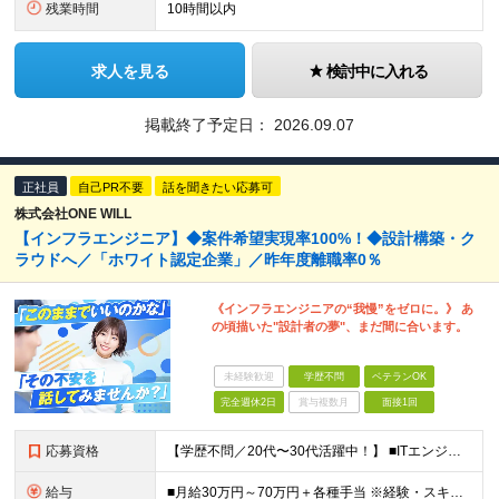
残業時間
10時間以内
求人を見る
検討中に入れる
掲載終了予定日：
2026.09.07
正社員
自己PR不要
話を聞きたい応募可
株式会社ONE WILL
【インフラエンジニア】◆案件希望実現率100%！◆設計構築・ク
ラウドへ／「ホワイト認定企業」／昨年度離職率0％
《インフラエンジニアの“我慢”をゼロに。》 あ
の頃描いた"設計者の夢"、まだ間に合います。
未経験歓迎
学歴不問
ベテランOK
完全週休2日
賞与複数月
面接1回
応募資格
【学歴不問／20代〜30代活躍中！】 ■ITエンジニア経験をお持ちの方（年数やフェーズは不問！） ★運用保守のみの経験でも大歓迎です！ 「これから上流工程にステップアップしたい」 「AWS・Azur
給与
■月給30万円～70万円＋各種手当 ※経験・スキル・前職給与を最大限考慮のうえ決定いたします。 ※固定残業代：30時間分/56,250円～ ※試用期間はありません。 ★充実の各種手当・補助あり！ ・