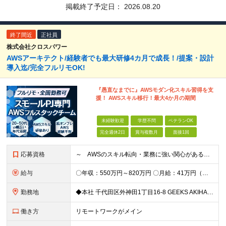
掲載終了予定日：
2026.08.20
終了間近
正社員
株式会社クロスパワー
AWSアーキテクト/経験者でも最大研修4カ月で成長！/提案・設計
導入迄/完全フルリモOK!
『愚直なまでに』AWSモダン化スキル習得を支
援！ AWSスキル移行！最大4か月の期間
未経験歓迎
学歴不問
ベテランOK
完全週休2日
賞与複数月
面接1回
応募資格
～ AWSのスキル転向・業務に強い関心がある方、仲間になりませんか？ ～ 【必須条件】 ・学歴不問 ・Webシステム構築経験がある方 ・インフラ、アーキテクチャーの理解、関心がある方 ◆賞与年2回
給与
〇年収：550万円～820万円 〇月給：41万円（固定残業100,898円含）～ 60万円（固定残業152,929円含）＋賞与＋資格手当 ※固定残業は45時間（当社の平均残業は8時間です）。 万が一
勤務地
◆本社 千代田区外神田1丁目16-8 GEEKS AKIHABARA 3階 ◆リモートワーク者多数 ※上記を除く当社関連勤務地
働き方
リモートワークがメイン