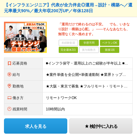
【インフラエンジニア】代表が全力伴走◎運用→設計・構築へ／還
元率最大90%／最大年収200万UP／年休128日
「運用だけで終わるのは不安。 でも、いきな
り設計・構築は心配。」 ——そんなあなたも、
無理なく次へ進めます。
未経験歓迎
学歴不問
ベテランOK
完全週休2日
賞与複数月
面接1回
応募資格
■インフラ保守・運用以上のご経験が半年以上 ■学歴不問/ブランクOK ※運用・保守／テスター／デバッガー／キッティングのみの経験でもOKです。 《 こんな気持ちがあれば、まず話しましょう！ 》 ・
給与
★案件単価を全公開×単価連動制 ★業界トップクラスの還元率（75％～90％） ★年収200万円UPの実績あり！ 月給35～85万円（固定残業代含む）＋賞与年1回＋各種手当 ※固定残業代は、時間外労働
勤務地
★大阪・東京で募集 ★フルリモート・リモートワークOK ★出社派も大歓迎！駅チカオフィスで通勤ラクラク ★会社都合の転勤なし ■大阪本社 大阪府大阪市北区西天満5丁目16-3 西天満ファイブビル 6
働き方
リモートワークOK
残業時間
10時間以内
求人を見る
検討中に入れる