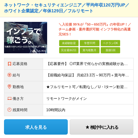
ネットワーク・セキュリティエンジニア／平均年収120万円UP／
ホワイト企業認定／年休129日／フルリモート
＼入社後 99％が『50～650万円』の年収UP！／
チーム参画・案件選択可能 インフラ特化の高還
元SES！
未経験歓迎
学歴不問
ベテランOK
完全週休2日
賞与複数月
面接1回
応募資格
【応募要件】 ◎IT業界で何らかの実務経験がある方 └2～3ヶ月の実務経験のある方は歓迎します！ 例）PCキッティングやモバイル通信基地局の業務経験者など インフラエンジニアとしてご経験のある方は、
給与
【前職給与保証】 月給23.3万～90万円＋賞与年2回＋インセンティブ ★年収1000万円以上の実績あり！ ※上記月給には月20～30時間分（2万9,300円～21万7,900円）の固定残業代を含み
勤務地
★フルリモート可／転勤なし／U・Iターン歓迎★ ◎勤務地は相談の上、ご自宅近くに調整します！ 【勤務地】 本社、または東京／埼玉／千葉／神奈川／愛知／仙台のクライアント先 ◎完全在宅（フルリモート）
働き方
リモートワークがメイン
残業時間
10時間以内
求人を見る
検討中に入れる