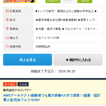
完全週休2日
賞与複数月
面接1回
応募資格
■インフラ保守・運用以上のご経験が半年以上 ■学歴不問/ブランクOK ※運用・保守／テスター／デバッガー／キッティングのみの経験でもOKです。 《 こんな気持ちがあれば、まず話しましょう！ 》 ・
給与
★案件単価を全公開×単価連動制 ★業界トップクラスの還元率（75％～90％） ★年収200万円UPの実績あり！ 月給35～85万円（固定残業代含む）＋賞与年1回＋各種手当 ※固定残業代は、時間外労働
勤務地
★大阪・東京で募集 ★フルリモート・リモートワークOK ★出社派も大歓迎！駅チカオフィスで通勤ラクラク ★会社都合の転勤なし ■大阪本社 大阪府大阪市北区西天満5丁目16-3 西天満ファイブビル 6
働き方
リモートワークOK
残業時間
10時間以内
求人を見る
検討中に入れる
掲載終了予定日：
2026.08.20
終了間近
正社員
株式会社クロスパワー
AWSアーキテクト/経験者でも最大研修4カ月で成長！/提案・設計
導入迄/完全フルリモOK!