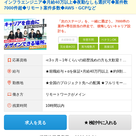
インフラエンジニア◆月給40万以上◆夜勤なしも選択可◆案件数
7000件超◆リモート案件多数◆AWS・GCPなど
「次のステージ」を、一緒に選ぼう。 7000件の
案件×専任担当の伴走で、 後悔しないキャリア設
計を。
未経験歓迎
学歴不問
ベテランOK
完全週休2日
賞与複数月
面接1回
応募資格
≪3ヶ月～1年くらいの経歴浅めの方も大歓迎！≫ ★設計・構築から運用・保守まで、フェーズ不問で歓迎します！ ■インフラエンジニアとして何かしらの経験をお持ちの方（工程不問） ■第二新卒・ブランクOK
給与
★前職給与＋αを保証×月給40万円以上 ★約9割が前職より給与アップを実現 月給40万円以上＋各種手当＋賞与 ＜9割が年収アップを実現＞ 入社されたエンジニアの9割が前職よりも給与アップをしていま
勤務地
★全国のプロジェクト先への配属 ★フルリモートワーク案件あり ★転勤なし 勤務地はご希望を考慮し、決定します。 「自宅から近い場所が良い」といった要望もお聞かせください！ ＜配属エリア＞ ［東北］
働き方
リモートワークがメイン
残業時間
10時間以内
求人を見る
検討中に入れる