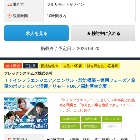
働き方
フルリモートがメイン
残業時間
10時間以内
求人を見る
検討中に入れる
掲載終了予定日：
2026.08.20
終了間近
正社員
面接情報有
自己PR不要
話を聞きたい応募可
フレックシステムズ株式会社
ＩＴインフラエンジニア／コンサル・設計構築～運用フェーズ／希
望のポジションで活躍／リモートOK／福利厚生充実！
『ITインフラエンジニア』としてスキル向上に挑
める環境と 『やりたい事を追求できるフィール
ド』が、ここにあり！
未経験歓迎
学歴不問
ベテランOK
完全週休2日
賞与複数月
面接1回