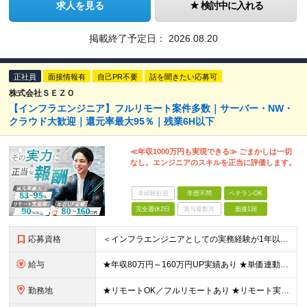
求人を見る
検討中に入れる
掲載終了予定日：
2026.08.20
正社員
面接情報有
自己PR不要
話を聞きたい応募可
株式会社ＳＥＺＯ
【インフラエンジニア】フルリモート案件多数｜サーバー・NW・
クラウド大歓迎｜還元率最大95％｜残業6H以下
≪年収1000万円も実現できる≫ ごまかしは一切
なし。エンジニアのスキルを正当に評価します。
未経験歓迎
学歴不問
ベテランOK
完全週休2日
賞与複数月
面接1回
応募資格
＜インフラエンジニアとしての実務経験が1年以上ある方を募集！＞ ◆何らかの実務経験1年以上をお持ちの方 ◆既卒・ブランクもOK ◆学歴不問 ◆転職回数は一切問いません ◆オンプレ・クラウドの経験は不問
給与
★年収80万円～160万円UP実績あり ★単価連動型×高還元率で年収UP ▼月給40万円～125万円＋各種手当 ┗想定年収：400万円～1500万円 ※固定残業代（30時間分／7万6000円～）を含
勤務地
★リモートOK／フルリモートあり ★リモート実施率90%以上 ★一都三県のプロジェクト先 ★転居を伴う転勤なし ＜理想の働き方を実現できます！＞ ・フルリモート ・リモートと出社のハイブリッド ・フ