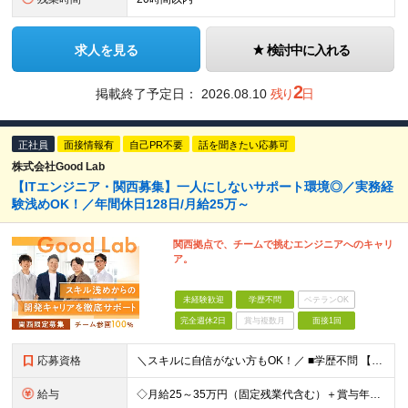
求人を見る
検討中に入れる
2
掲載終了予定日：
2026.08.10
残り
日
正社員
面接情報有
自己PR不要
話を聞きたい応募可
株式会社Good Lab
【ITエンジニア・関西募集】一人にしないサポート環境◎／実務経
験浅めOK！／年間休日128日/月給25万～
関西拠点で、チームで挑むエンジニアへのキャリ
ア。
未経験歓迎
学歴不問
ベテランOK
完全週休2日
賞与複数月
面接1回
応募資格
＼スキルに自信がない方もOK！／ ■学歴不問 【微経験者歓迎！】 ITスクール卒・独学・資格取得者（ITパスポートもOK）・大学で情報系を学んでいた方など、何らかの学習・準備経験があれば大歓迎！
給与
◇月給25～35万円（固定残業代含む）＋賞与年1回＋各種手当◇ ※固定残業代は、時間外労働の有無に関わらず月30時間分(月47,450円～)を支給 ※上記を超える時間外労働分は追加で支給 ※経験・ス