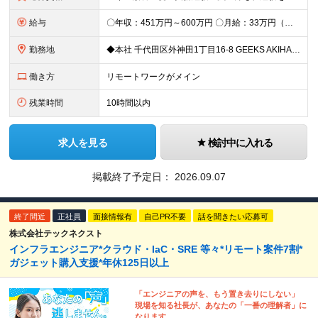
給与
〇年収：451万円～600万円 〇月給：33万円（固定残業87,187円含）～ 44.3万円（固定残業110,039円含）＋賞与＋資格手当 ※固定残業は45時間（当社の平均残業は8時間です）。 万が
勤務地
◆本社 千代田区外神田1丁目16-8 GEEKS AKIHABARA 3階 ◆リモートワーク者多数 ※上記を除く当社関連勤務地
働き方
リモートワークがメイン
残業時間
10時間以内
求人を見る
検討中に入れる
掲載終了予定日：
2026.09.07
終了間近
正社員
面接情報有
自己PR不要
話を聞きたい応募可
株式会社テックネクスト
インフラエンジニア*クラウド・IaC・SRE 等々*リモート案件7割*
ガジェット購入支援*年休125日以上
「エンジニアの声を、もう置き去りにしない」
現場を知る社長が、あなたの「一番の理解者」に
なります。