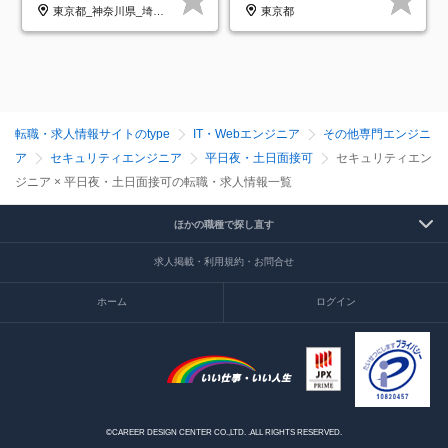
与保証*残業月9.8h
東京都_神奈川県_埼玉県_千葉県_大阪府_愛知県_北海道_青森県_岩手県_宮城県_秋田県_山形県_福島県_茨城県_栃木県_群馬県_新潟県_山梨県_長野県_富山県_石川県_福井県_静岡県_岐阜県_三重県_兵庫県_京都府_滋賀県_奈良県_和歌山県_広島県_岡山県_鳥取県_島根県_山口県_徳島県_香川県_愛媛県_高知県_福岡県_熊本県_佐賀県_長崎県_大分県_宮崎県_鹿児島県_沖縄県
東京都
転職・求人情報サイトのtype
IT・Webエンジニア
その他専門エンジニ
ア
セキュリティエンジニア
平日夜・土日面接可
セキュリティエン
ジニア × 平日夜・土日面接可の転職・求人情報一覧
ほかの職種で探し直す
求人掲載・利用規約・お問合せ
ホーム
ログイン
©CAREER DESIGN CENTER CO.,LTD. .ALL RIGHTS RESERVED.