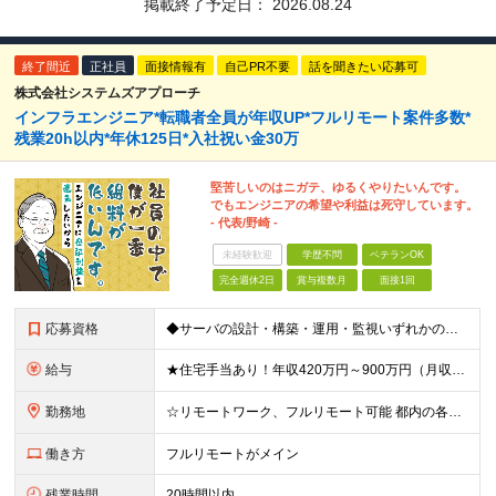
掲載終了予定日：
2026.08.24
終了間近
正社員
面接情報有
自己PR不要
話を聞きたい応募可
株式会社システムズアプローチ
インフラエンジニア*転職者全員が年収UP*フルリモート案件多数*
残業20h以内*年休125日*入社祝い金30万
堅苦しいのはニガテ、ゆるくやりたいんです。
でもエンジニアの希望や利益は死守しています。
- 代表/野崎 -
未経験歓迎
学歴不問
ベテランOK
完全週休2日
賞与複数月
面接1回
応募資格
◆サーバの設計・構築・運用・監視いずれかの経験 ※「今は運用メインだけど上流工程を手がけたい」という方も案件を調整します！ ※開発エンジニアからのキャリアチェンジを目指して勉強中の方も歓迎です！ ※学
給与
★住宅手当あり！年収420万円～900万円（月収28万～60万円） ★当社への転職者全員が、前職と比べて年収アップを実現しています！ ■実務経験5年以上 ＜年収600万円～（月収39.5万円～）※各
勤務地
☆リモートワーク、フルリモート可能 都内の各プロジェクト先にてご勤務いただきます。 勤務地は、希望を考慮して決定いたします。 ※会社都合による転勤はありません ※変更の範囲：上記を除く当社関連勤務
働き方
フルリモートがメイン
残業時間
20時間以内