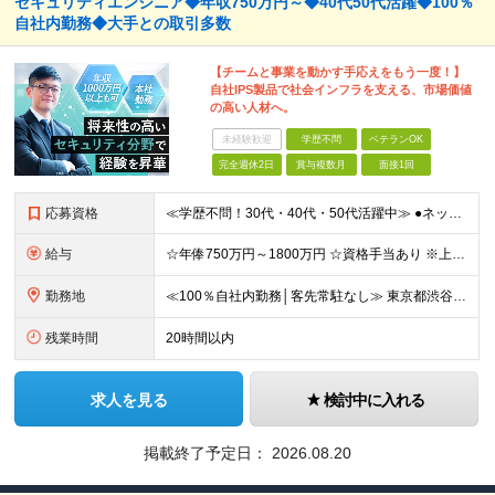
セキュリティエンジニア◆年収750万円～◆40代50代活躍◆100％
自社内勤務◆大手との取引多数
【チームと事業を動かす手応えをもう一度！】
自社IPS製品で社会インフラを支える、市場価値
の高い人材へ。
未経験歓迎
学歴不問
ベテランOK
完全週休2日
賞与複数月
面接1回
応募資格
≪学歴不問！30代・40代・50代活躍中≫ ●ネットワーク・サーバー設計・構築経験をお持ちの方（5年以上を想定） ●セキュリティ分野での設計・構築・運用保守経験をお持ちの方（3年以上を想定） ＼転職
給与
☆年俸750万円～1800万円 ☆資格手当あり ※上記金額を12分割した金額を支給します ※固定残業手当(45時間/月、156,800円～)を含む。超過分は別途支給します。 ※試用期間は3か月（試用
勤務地
≪100％自社内勤務│客先常駐なし≫ 東京都渋谷区千駄ヶ谷5丁目31番11号 住友不動産新宿南口ビル16階 ※（変更の範囲）上記を除く当社関連勤務地
残業時間
20時間以内
求人を見る
検討中に入れる
掲載終了予定日：
2026.08.20