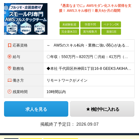
『愚直なまでに』AWSモダン化スキル習得を支
援！ AWSスキル移行！最大4か月の期間
未経験歓迎
学歴不問
ベテランOK
完全週休2日
賞与複数月
面接1回
応募資格
～ AWSのスキル転向・業務に強い関心がある方、仲間になりませんか？ ～ 【必須条件】 ・学歴不問 ・Webシステム構築経験がある方 ・インフラ、アーキテクチャーの理解、関心がある方 ◆賞与年2回
給与
〇年収：550万円～820万円 〇月給：41万円（固定残業100,898円含）～ 60万円（固定残業152,929円含）＋賞与＋資格手当 ※固定残業は45時間（当社の平均残業は8時間です）。 万が一
勤務地
◆本社 千代田区外神田1丁目16-8 GEEKS AKIHABARA 3階 ◆リモートワーク者多数 ※上記を除く当社関連勤務地
働き方
リモートワークがメイン
残業時間
10時間以内
求人を見る
検討中に入れる
掲載終了予定日：
2026.09.07