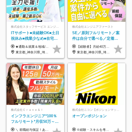
株式会社スタッフサービス エンジニアリング事業本部
株式会社エンジニアファースト
ITサポート■未経験OK■土日
SE／原則フルリモート／案
祝休み■残業少なめ■在宅実
件は自分で選べる／定着率
績あり■約900種類のスキル
93%／20～30代活躍中！
★通勤＆就業＆地域/住宅＆役職手当あり ★残業代は全額支給 ★選べる給与制度あり！ ■東京・神奈川・千葉・埼玉勤務の場合 月給24.5万円～55万円＋諸手当 （残業代は全額支給） (20,000円の地域/住宅手当込み) ■愛知・京都・大阪・兵庫勤務の場合 月給24万円以上＋諸手当 （残業代は全額支給） (15,000円の地域/住宅手当込み) ■茨城・栃木・群馬・静岡・三重・滋賀・広島・福岡勤務の場合 月給23.5万円以上＋諸手当 （残業代は全額支給） (10,000円の地域/住宅手当込み) ■北海道・宮城・山梨・長野・岐阜・奈良・和歌山・岡山勤務の場合 月給23万円以上＋諸手当 （残業代は全額支給） (5,000円の地域/住宅手当込み) ■その他のエリア勤務の場合 月給22.5万円以上＋諸手当 （残業代は全額支給） ※経験や能力を考慮し、当社規定により優遇します 【昇給：年一回実施】 【選べる給与制度】 ★収入を重視する方に… 「変動型人事制度」の選択も可能（派遣先からの評価に応じて収入アップ！） ※年2回のタイミングで希望者と面談の上決定します。
【経験者】月給40万円～120万円(固定残業代含む)+各種手当 ★前職給与の総収入額を100％保証｜還元率84％〜100％ ★20代の平均年収570万円 ※月給には、みなし残業手当(月30時間／5万8000円以上)を含みます 超過分は別途追加支給 ※固定残業代は、時間外労働の有無に関わらず30時間分を、月5万8000円~15万7000円支給 ※上記を超える時間外労働分は追加で支給 【未経験者】月給21万円以上＋各種手当 固定残業なし(残業代発生分全額支給) ※6ヶ月の試用期間あり（※条件に変動なし） ▼単価連動性×還元率は84％～100％で収入の大幅UPが可能！ ・案件単価が月50万円の場合：年収417万円 ・案件単価が月70万円の場合：年収584万円 ・案件単価が月100万円の場合：年収834万円 ＜モデル年収＞ ▼400万円～500万円(入社初年度) ▼542万円～626万円(入社2年) ▼667万円～700万円(入社3年） ▼709万円～801万円(入社5年）
アップ講座あり■全国募集
東京都_神奈川県_埼玉県_千葉県_大阪府_愛知県_北海道_岩手県_宮城県_山形県_福島県_茨城県_栃木県_群馬県_山梨県_長野県_富山県_石川県_静岡県_岐阜県_三重県_兵庫県_京都府_滋賀県_奈良県_広島県_岡山県_山口県_愛媛県_福岡県_熊本県_長崎県
東京都_神奈川県_埼玉県_千葉県_大阪府_愛知県_北海道_青森県_岩手県_宮城県_秋田県_山形県_福島県_茨城県_栃木県_群馬県_新潟県_山梨県_長野県_富山県_石川県_福井県_静岡県_岐阜県_三重県_兵庫県_京都府_滋賀県_奈良県_和歌山県_広島県_岡山県_鳥取県_島根県_山口県_徳島県_香川県_愛媛県_高知県_福岡県_熊本県_佐賀県_長崎県_大分県_宮崎県_鹿児島県_沖縄県
株式会社Ｃｒａｎｅ＆Ｉ
株式会社ニコン【ポジションマッチ登録】
インフラエンジニア*100％
オープンポジション
フルリモート*月収50万～*
クラウド×上流工程*前職給
＼ 前職給与保証！あなたのこれまでの経験を正当評価 ／ ★月収50万円～スタート！【年俸600万～1,162万8,000円（12分割）】 ――「頑張りが給与に直結しない…」そんな不満とは無縁の環境です。 実際、入社後に「年収150万～200万円UP」を実現した先輩エンジニアが多数活躍中！ 【 収入をさらに押し上げる充実のプラスα 】 スキルを磨くほど得をする「資格手当」 ⇒ 1資格につき毎月3,000円～30,000円を継続支給！ 成果を見逃さない「功績手当」 ⇒ 社員の頑張りに応じて最大10万円をダイレクトに支給！ スピード昇給・高年収も可能 ⇒ 1回の昇給で年収数十万UPのチャンスあり。ゆくゆくは年収1000万以上のハイクラスも目指せます。 ※経験・スキルを考慮の上決定します ※上記金額には固定残業代（月30h分・95,000円～184,000円）を含みます ※超過分は別途全額支給します ※試用期間2ヶ月間あり（その他待遇に差異はありません）
※経験・スキルを考慮の上、決定します。