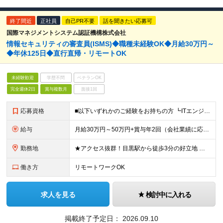
終了間近
正社員
自己PR不要
話を聞きたい応募可
国際マネジメントシステム認証機構株式会社
情報セキュリティの審査員(ISMS)◆職種未経験OK◆月給30万円～
◆年休125日◆直行直帰・リモートOK
未経験歓迎
学歴不問
ベテランOK
完全週休2日
賞与複数月
面接1回
応募資格
■以下いずれかのご経験をお持ちの方 ┗ITエンジニアとしての実務経験（セキュリティ、ネットワーク、インフラ、サーバー、ソフトウェア、開発、運用サポート、ヘルプデスクなど）☆年数、業種、工程は不問 ┗I
給与
月給30万円～50万円+賞与年2回（会社業績に応じる） ※経験・年齢などを考慮の上、当社規定により優遇します。 ※固定残業代30時間分/月(6万円～10万円)を含みます。超過分は別途支給 ※試用期
勤務地
★アクセス抜群！目黒駅から徒歩3分の好立地 ★準備やレポート作成時はリモートワークOK ■本社 東京都品川区上大崎2-24-11 目黒西口M2号館5階 ※（変更の範囲）上記を除く当社関連勤務地
働き方
リモートワークOK
求人を見る
検討中に入れる
掲載終了予定日：
2026.09.10