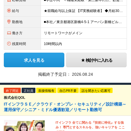
応募資格
■学歴不問 ＜職種未経験・第二新卒の方、歓迎します！＞ ◆ＩＴ業界にて、何らかの技術実務経験は必須。 ※ソフトウェア関連の開発・IT製品のテクサポ、ヘルプデスク、ITインストラクター、IT営業、
給与
★前職給与以上保証 【IT実務経験者】 ◆月給30万円～（賞与2回/年 ＊理論年収 450万以上） ★経験者(PLクラス)は、スキルに応じて＜月給45万円～＞も可能です！ ※月給に固定残業代（月3
勤務地
■本社／東京都港区新橋4-5-1 アーバン新橋ビル11F ※(変更の範囲)上記を除く当社関連勤務地 【82.7％がリモートワーク／転勤なし】 本社もしくは東京都近郊の取引先での勤務となります。
働き方
リモートワークがメイン
残業時間
10時間以内
求人を見る
検討中に入れる
掲載終了予定日：
2026.08.24
終了間近
正社員
面接情報有
自己PR不要
話を聞きたい応募可
株式会社QOL
ITインフラＳＥ／クラウド・オンプレ・セキュリティ／設計構築～
運用保守／シニア・ミドル優遇歓迎／リモート勤務可
ITインフラ 全てに関わる『技術に特化』する強
み！ 専門とするスキルを、強いキャリアを ここ