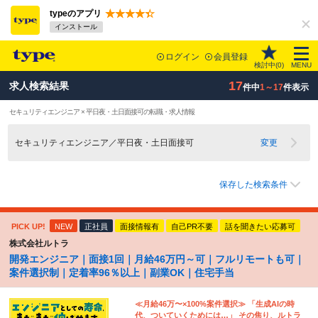
typeのアプリ
インストール
ログイン
会員登録
検討中(
0
)
MENU
17
求人検索結果
件中
1～17
件表示
セキュリティエンジニア × 平日夜・土日面接可の転職・求人情報
セキュリティエンジニア／平日夜・土日面接可
変更
保存した検索条件
PICK UP!
NEW
正社員
面接情報有
自己PR不要
話を聞きたい応募可
株式会社ルトラ
開発エンジニア｜面接1回｜月給46万円～可｜フルリモートも可｜
案件選択制｜定着率96％以上｜副業OK｜住宅手当
≪月給46万〜×100%案件選択≫ 「生成AIの時
代、ついていくためには…」 その焦り、ルトラ