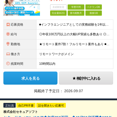
未経験歓迎
学歴不問
ベテランOK
完全週休2日
賞与複数月
面接1回
応募資格
■インフラエンジニアとしての実務経験を1年以上お持ちの方 AIエンジニア・サーバーサイドエンジニア・DBエンジニアなどから挑戦したい方も大歓迎です。 ■学歴不問 ＼こんな方にピッタリの環境です／
給与
◎年収100万円以上の大幅UP実績も多数あり ◎「年俸制」または「月給制（賞与あり）」から選択可能 ◎前職給与や本人の希望を最大限に考慮して決定 ＼選べる2つの給与形態／ あなたのライフスタイルや将
勤務地
★リモート案件7割！フルリモート案件もあり ■東京、神奈川、千葉、埼玉、大阪、京都、兵庫の各プロジェクト先、またはテレワーク（リモートワーク） ※転居を伴う転勤はありません。 ※お住まいの地域や希望を
働き方
リモートワークがメイン
残業時間
10時間以内
求人を見る
検討中に入れる
掲載終了予定日：
2026.09.07
正社員
自己PR不要
話を聞きたい応募可
株式会社セキュアソフト