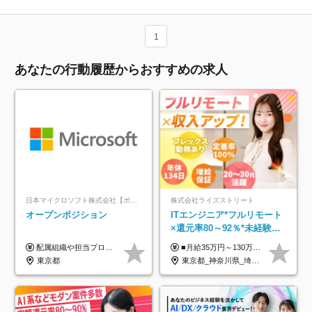
1
あなたの行動履歴からおすすめの求人
日本マイクロソフト株式会社【ポジションマッチ登録】
株式会社ライズストリート
オープンポジション
ITエンジニア*フルリモート
×還元率80～92％*未経験歓
迎*年休134日*月給35万～*
配属組織や担当プロジェクトにより異なります。 ▼参考情報 ----------------------- 年俸650万～（1/12を月々支給） ※経験、能力を考慮の上、当社規定により優遇いたします。 ※時間外、休日出勤、深夜手当に対する賃金も基本年俸に含みます。
■月給35万円～130万円＋賞与年2回＋各種手当 ※システムエンジニアの経験をお持ちの方は月給41万円以上＋賞与年2回（108万円～）＋手当 ■単価（年収）アップのチャンスは最大年12回 ※残業代は1分単位で100％全額支給。サービス残業などは一切ありません ※試用期間6ヵ月（試用期間中の待遇・給与に差はありません）
定着率100%
東京都
東京都_神奈川県_埼玉県_千葉県_大阪府_愛知県_北海道_青森県_岩手県_宮城県_秋田県_山形県_福島県_茨城県_栃木県_群馬県_新潟県_山梨県_長野県_富山県_石川県_福井県_静岡県_岐阜県_三重県_兵庫県_京都府_滋賀県_奈良県_和歌山県_広島県_岡山県_鳥取県_島根県_山口県_徳島県_香川県_愛媛県_高知県_福岡県_熊本県_佐賀県_長崎県_大分県_宮崎県_鹿児島県_沖縄県