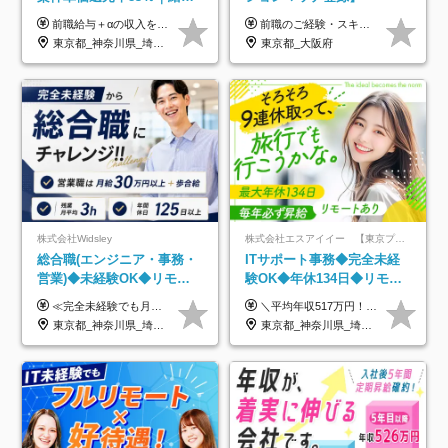
UP保証｜年休140日｜在宅
前職給与＋αの収入を保証 月給42万円～120万円＋各種手当＋賞与 給与基準が明確かつ高還元です。 一人ひとりが安定した環境のもと、長く活躍できる職場を目指しています。 ※平均年収650万円 ・還元率83％ ・各種手当について 職能手当／職務手当／資格手当／営業手当 など ※前職での経験・能力、給与などを考慮の上、当社規定により優遇いたします ※試用期間あり（3ヶ月／期間中の条件に変動はありません） ※上記金額には固定残業代（78,948円～225,564円/月30時間分）を含みます 超過分は別途全額支給いたします ・年収UPを保証 過去には転職時に〈年収200万円UP〉したエンジニアも在籍しています。入社時だけでなく、入社後も安心の給与水準で働ける環境です。キャリアや技術力が正当に評価されていないと感じていたら、一度面接でお話ししましょう！ 当社では管理職の人数は最低限にし、無駄な管理をしません。その費用削減分を社員の給与に還元しています！
前職のご経験・スキル等を考慮して決定します。
利用率9割｜独立支援・副業
東京都_神奈川県_埼玉県_千葉県_大阪府_愛知県_北海道_青森県_岩手県_宮城県_秋田県_山形県_福島県_茨城県_栃木県_群馬県_新潟県_山梨県_長野県_富山県_石川県_福井県_静岡県_岐阜県_三重県_兵庫県_京都府_滋賀県_奈良県_和歌山県_広島県_岡山県_鳥取県_島根県_山口県_徳島県_香川県_愛媛県_高知県_福岡県_熊本県_佐賀県_長崎県_大分県_宮崎県_鹿児島県_沖縄県
東京都_大阪府
制度
株式会社Widsley
株式会社エスアイイー 【東京プロマーケット上場】
総合職(エンジニア・事務・
ITサポート事務◆完全未経
営業)◆未経験OK◆リモー
験OK◆年休134日◆リモー
トあり◆残業月3h◆服装髪
トOK◆残業月7h以下◆賞与
≪完全未経験でも月給40万円以上も可能です！≫ -------------- 【1】ITエンジニア 月給26万円～50万円＋プロジェクト手当＋資格手当 【2】IT事務、営業事務 月給26万円～50万円＋プロジェクト手当＋資格手当 ≪【1】【2】共通≫ ★上記給与には固定残業代20時間分(月3万719円～)を含みます。残業が超過した場合は、追加支給します(残業は月平均3時間とほぼ発生しません。残業がなくても、固定残業代は支給されます) ★試用期間6ヵ月あり（期間中は月給23万1000円～。固定残業代20時間分3万719円～を含む／超過分は別途支給） -------------- 【3】SES営業、SaaS営業 月給30万円以上＋インセンティブ＋各種手当 ★上記給与には固定残業代45時間分(月7万6967円～)を含みます。残業が超過した場合は、追加支給します(残業は月平均3時間とほぼ発生しません。残業がなくても、固定残業代は支給されます) ★試用期間6ヵ月あり(期間中も給与や福利厚生は同じです)
＼平均年収517万円！入社5年目まで毎年必ず昇給／ ■賞与年3回 ■年収800万円以上も可 ■入社3年以上の平均年収469.2万円 月給23万2000円以上＋賞与年3回＋各種手当 ☆入社5年目まで最大1万5000円の定期昇給を確約 ┃各種手当充実 ・規定の資格を取得すれば、2000円～5万円を毎月支給（2万4000円～60万円／年） ・研修中に取得した取得率95％の資格でも研修後の給料UP ※月給は年齢・経験・能力を考慮して、優遇いたします ※上記月給金額は固定残業代（20時間/3万1300円円以上）を含み、超過分は別途支給いたします ※試用期間（6ヶ月）は月給に変動はありますが、その他待遇に差異はありません ├入社後1ヶ月～3ヶ月間は、月給20万1900円となります └上記金額は固定残業代（10時間／1万6000円）を含み、超過分は別途支給いたします
型自由
年3回◆5年目まで必ず昇給
東京都_神奈川県_埼玉県_千葉県_大阪府_愛知県_北海道_青森県_岩手県_宮城県_秋田県_山形県_福島県_茨城県_栃木県_群馬県_新潟県_山梨県_長野県_富山県_石川県_福井県_静岡県_岐阜県_三重県_兵庫県_京都府_滋賀県_奈良県_和歌山県_広島県_岡山県_鳥取県_島根県_山口県_徳島県_香川県_愛媛県_高知県_福岡県_熊本県_佐賀県_長崎県_大分県_宮崎県_鹿児島県_沖縄県
東京都_神奈川県_埼玉県_千葉県_大阪府_愛知県_北海道_青森県_岩手県_宮城県_秋田県_山形県_福島県_茨城県_栃木県_群馬県_新潟県_山梨県_長野県_富山県_石川県_福井県_静岡県_岐阜県_三重県_兵庫県_京都府_滋賀県_奈良県_和歌山県_広島県_岡山県_鳥取県_島根県_山口県_徳島県_香川県_愛媛県_高知県_福岡県_熊本県_佐賀県_長崎県_大分県_宮崎県_鹿児島県_沖縄県