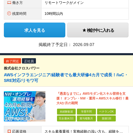
働き方
リモートワークがメイン
残業時間
10時間以内
求人を見る
検討中に入れる
掲載終了予定日：
2026.09.07
終了間近
正社員
株式会社クロスパワー
AWSインフラエンジニア/経験者でも最大研修4カ月で成長！/IaC・
SRE対応/リモワ可
『愚直なまでに』AWSモダン化スキル習得を支
援！ オンプレ・NW・運用＋AWSスキル移行！最
大4か月の期間
未経験歓迎
学歴不問
ベテランOK
完全週休2日
賞与複数月
面接1回
応募資格
スキル素養重視！実務経験の浅い方も、経験を活かしたい中堅層も、幅広く歓迎します！ ・学歴不問 ・システム運用、構築、開発経験または相当の見識がある方 ◆賞与年2回有◆20～50代まで幅広い年代が