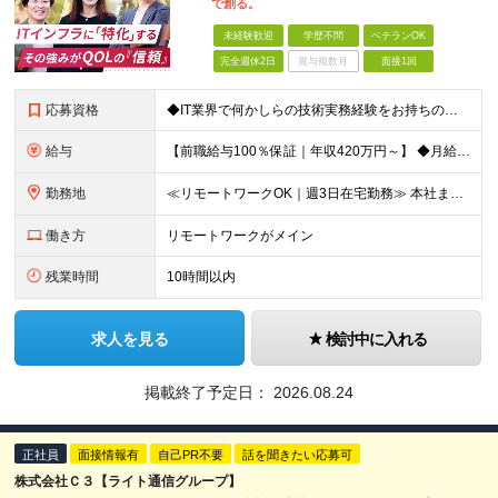
で創る。
未経験歓迎
学歴不問
ベテランOK
完全週休2日
賞与複数月
面接1回
応募資格
◆IT業界で何かしらの技術実務経験をお持ちの方（インフラ／開発不問） ◆学歴不問 【受注過多により、急募！】 面接から採用までスムーズに！結果は翌日までに通知できます。 即日入社希望も承れます！
給与
【前職給与100％保証｜年収420万円～】 ◆⽉給35万円〜 ＋ 業績(決算)賞与 ┗⼊社時の想定年収：420万円〜（業績賞与別） ＊年収1000万以上での採用もあり。スキル・経験を最大に優遇しま
勤務地
≪リモートワークOK｜週3日在宅勤務≫ 本社またはプロジェクト先での勤務となります。 ※請負案件が多く、自社内での出社×リモートのハイブリッドワークが主体です！ 【本社】 東京都港区西新橋3-5-9
働き方
リモートワークがメイン
残業時間
10時間以内
求人を見る
検討中に入れる
掲載終了予定日：
2026.08.24
正社員
面接情報有
自己PR不要
話を聞きたい応募可
株式会社Ｃ３【ライト通信グループ】