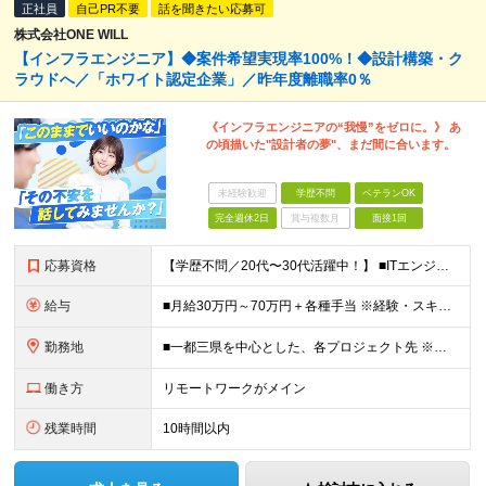
正社員
自己PR不要
話を聞きたい応募可
株式会社ONE WILL
【インフラエンジニア】◆案件希望実現率100%！◆設計構築・ク
ラウドへ／「ホワイト認定企業」／昨年度離職率0％
《インフラエンジニアの“我慢”をゼロに。》 あ
の頃描いた"設計者の夢"、まだ間に合います。
未経験歓迎
学歴不問
ベテランOK
完全週休2日
賞与複数月
面接1回
応募資格
【学歴不問／20代〜30代活躍中！】 ■ITエンジニア経験をお持ちの方（年数やフェーズは不問！） ★運用保守のみの経験でも大歓迎です！ 「これから上流工程にステップアップしたい」 「AWS・Azur
給与
■月給30万円～70万円＋各種手当 ※経験・スキル・前職給与を最大限考慮のうえ決定いたします。 ※固定残業代：30時間分/56,250円～ ※試用期間はありません。 ★充実の各種手当・補助あり！ ・
勤務地
■一都三県を中心とした、各プロジェクト先 ※リモートワーク率約70％！週2～3日のハイブリッド勤務がメインです。 ハイブリッド：約50%（週に数日リモート＋出社の組み合わせ） フルリモート：約20％
働き方
リモートワークがメイン
残業時間
10時間以内