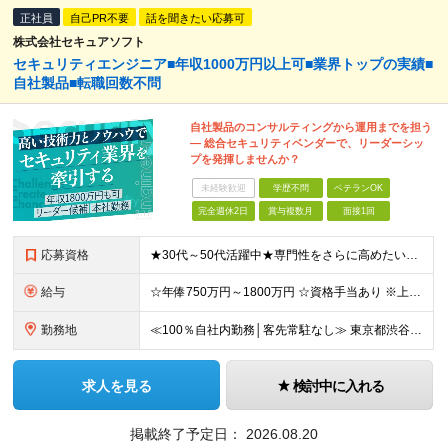
正社員
自己PR不要
話を聞きたい応募可
株式会社セキュアソフト
セキュリティエンジニア■年収1000万円以上可■業界トップの実績■
自社製品■転職回数不問
自社製品のコンサルティングから運用までを担う
― 総合セキュリティベンダーで、リーダーシッ
プを発揮しませんか？
未経験歓迎
学歴不問
ベテランOK
完全週休2日
賞与複数月
面接1回
応募資格
★30代～50代活躍中★専門性をさらに高めたい方に ■ネットワーク・サーバー設計・構築経験が5年以上ある方 ■セキュリティ分野での設計・構築・運用保守経験が3年以上ある方 ■学歴不問 ＼転職回数は
給与
☆年俸750万円～1800万円 ☆資格手当あり ※上記金額を12分割した金額を支給します ※固定残業手当(45時間/月、156,800円～)を含む。超過分は別途支給します。 ※試用期間は3か月（試用
勤務地
≪100％自社内勤務│客先常駐なし≫ 東京都渋谷区千駄ヶ谷5丁目31番11号 住友不動産新宿南口ビル16階 ※（変更の範囲）上記を除く当社関連勤務地
求人を見る
検討中に入れる
掲載終了予定日：
2026.08.20