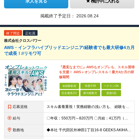
求人を見る
検討中に入れる
掲載終了予定日：
2026.08.24
終了間近
正社員
株式会社クロスパワー
AWS・インフラハイブリッドエンジニア/経験者でも最大研修4カ月
で成長！//リモワ可
『愚直なまでに』AWSもオンプレも、スキル習得
を支援！ AWS＋オンプレスキル！最大4か月の研
修期間
未経験歓迎
学歴不問
ベテランOK
完全週休2日
賞与複数月
面接1回
応募資格
スキル素養重視！実務経験の浅い方も、 経験を活かしたい中堅層も、幅広く歓迎します！ ・学歴不問 ・システム運用、構築、開発経験または相当の見識がある方 ◆賞与年2回有◆20～50代まで幅広い年代が
給与
〇年収：550万円～820万円 〇月給：41万円（固定残業100,898円含）～ 60万円（固定残業152,929円含）＋賞与＋資格手当 ※固定残業は45時間（当社の平均残業は8時間です）。 万が一
勤務地
◆本社 千代田区外神田1丁目16-8 GEEKS AKIHABARA 3階 ◆リモートワーク者多数 ※上記を除く当社関連勤務地