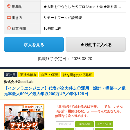
勤務地
★大阪を中心とした各プロジェクト先 ★出社派も大歓迎！駅チカオフィスで通勤ラクラク◎ ★会社都合の転勤なし！ ■大阪本社 大阪府大阪市北区西天満5丁目16-3 西天満ファイブビル 606
働き方
リモートワーク相談可能
残業時間
10時間以内
求人を見る
検討中に入れる
掲載終了予定日：
2026.08.20
正社員
面接情報有
自己PR不要
話を聞きたい応募可
株式会社Good Lab
【インフラエンジニア】代表が全力伴走◎運用→設計・構築へ／還
元率最大90%／最大年収200万UP／年休128日
「運用だけで終わるのは不安。 でも、いきな
り設計・構築は心配。」 ——そんなあなたも、
無理なく次へ進めます。
未経験歓迎
学歴不問
ベテランOK