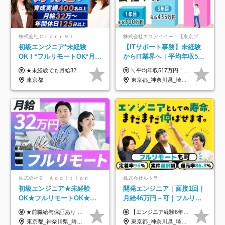
株式会社Ｃｒａｎｅ＆Ｉ
株式会社エスアイイー 【東京プロマーケット上場】
初級エンジニア*未経験
【ITサポート事務】未経験
OK！*フルリモートOK*月給
からIT業界へ｜平均年収517
32万～*残業月9.8h*1ヶ月の
万円｜ホワイト企業認定｜
★未経験でも月給32万円スタート★ 月収32万円～35万円＋各種手当（資格手当だけで毎月15万の上乗せ実績あり！） ★資格手当豊富！1資格につき最大3万円支給 ★功績手当の導入で、毎月のお給与に上乗せで最大10万円支給している社員も！ ★1回の昇級で年収数十万UPも可 ★ゆくゆくは年収1000万以上も目指せる 年俸384万円～1,162万8,000円（12分割） ※経験・スキルを考慮の上決定します ※上記金額には固定残業代（月30h分・60,800円～66,500円）を含みます ※超過分は別途全額支給します ※試用期間2ヶ月間あり（その他待遇に差異はありません）
＼平均年収517万円！入社5年目まで毎年必ず昇給／ ■賞与年3回 ■年収800万円以上も可 ■入社3年以上の平均年収469.2万円 月給23万2000円以上＋賞与年3回＋各種手当 ☆入社5年目まで最大1万5000円の定期昇給を確約 ┃各種手当充実 ・規定の資格を取得すれば、2000円～5万円を毎月支給（2万4000円～60万円／年） ・研修中に取得した取得率95％の資格でも研修後の給料UP ※月給は年齢・経験・能力を考慮して、優遇いたします ※上記月給金額は固定残業代（20時間/3万1300円円以上）を含み、超過分は別途支給いたします ※試用期間（6ヶ月）は月給に変動はありますが、その他待遇に差異はありません ├入社後1ヶ月～3ヶ月間は、月給20万1900円となります └上記金額は固定残業代（10時間／1万6000円）を含み、超過分は別途支給いたします
研修*資格取得率100％
年休134日｜リモートOK
東京都
東京都_神奈川県_埼玉県_千葉県_大阪府_愛知県_北海道_青森県_岩手県_宮城県_秋田県_山形県_福島県_茨城県_栃木県_群馬県_新潟県_山梨県_長野県_富山県_石川県_福井県_静岡県_岐阜県_三重県_兵庫県_京都府_滋賀県_奈良県_和歌山県_広島県_岡山県_鳥取県_島根県_山口県_徳島県_香川県_愛媛県_高知県_福岡県_熊本県_佐賀県_長崎県_大分県_宮崎県_鹿児島県_沖縄県
株式会社Ｃ Ａｄｄｉｔｉｏｎ
株式会社ルトラ
初級エンジニア★未経験
開発エンジニア｜面接1回｜
OK★フルリモートOK★月
月給46万円～可｜フルリモ
給32万円～★残業月10h＆
ートも可｜案件選択制｜定
★前職給与保証あり ★月給32万円以上＋インセンティブあり 月給32万円以上＋インセンティブ＋各種手当 ※上記には固定残業代（月30時間・44,400円～）を含みます ※超過分は別途支給します ※試用期間はございません ★＼成果＝あなたの収入／★ 【1】案件単価ー8万円＝あなたの給与 参画したプロジェクトの案件単価から 一律8万円引いた金額があなたの給与です！ （月給例） ■1人称での構築・小規模な詳細設計 案件単価55万円ー8万円＝月給47万円（還元率85.5%） ■大型案件の設計・構築やプロジェクト管理 案件単価90万円ー8万円＝月給82万円（還元率91.1%） ‥‥‥‥‥‥‥‥‥‥‥‥‥‥‥‥‥‥ 【2】月給の他にも豊富なインセンティブあり 全員が月3～13万円のインセンティブをゲットしています！ ≪インセンティブ制度≫ 稼働している現場で増員・交代が発生し、 当社の人員を配属が決定した際に支給。 ◇C Addition正社員が参画 ：実粗利の10%／毎月 ◇協力会社所属の社員が参画：実粗利の30%／毎月 ≪リファラル制度≫ あなたの知り合いが当社のメンバーになった際に、 毎月1人あたり2万円支給します◎ ‥‥‥‥‥‥‥‥‥‥‥‥‥‥‥‥‥‥
【エンジニア経験6年以上の方】 月給46万円～100万円（固定残業代含む） ※上記月給には月30時間分の固定残業代（月8万7,400円～月19万円）を含む。超過分は全額支給。 【エンジニア経験4年以上の方】 月給42万円～100万円（固定残業代含む） ※上記月給には月30時間分の固定残業代（月7万9,800円～月19万円）を含む。超過分は全額支給。 【エンジニア経験4年未満の方】 月給38万円～100万円（固定残業代含む） ※上記月給には月30時間分の固定残業代（月7万2,200円～月19万円）を含む。超過分は全額支給。 ※経験、スキル、前職給与などを踏まえて決定。 ◆ルトラの給与制度のポイント！◆ ・社員の95%が入社時に年収UP！最高で300万円UPの実績も ・平均還元率86.3%（交通費・住宅手当・会社負担分の社保も含む） ・人柄やポテンシャルを評価し、スキル以上の希望年収を提示することも ・退職金制度やリファラル手当（平均50万円）あり
年休120日以上★副業可
着率96％以上｜副業OK｜住
東京都_神奈川県_埼玉県_千葉県_大阪府_愛知県_北海道_青森県_岩手県_宮城県_秋田県_山形県_福島県_茨城県_栃木県_群馬県_新潟県_山梨県_長野県_富山県_石川県_福井県_静岡県_岐阜県_三重県_兵庫県_京都府_滋賀県_奈良県_和歌山県_広島県_岡山県_鳥取県_島根県_山口県_徳島県_香川県_愛媛県_高知県_福岡県_熊本県_佐賀県_長崎県_大分県_宮崎県_鹿児島県_沖縄県
東京都_神奈川県_埼玉県_千葉県_大阪府_愛知県_北海道_青森県_岩手県_宮城県_秋田県_山形県_福島県_茨城県_栃木県_群馬県_新潟県_山梨県_長野県_富山県_石川県_福井県_静岡県_岐阜県_三重県_兵庫県_京都府_滋賀県_奈良県_和歌山県_広島県_岡山県_鳥取県_島根県_山口県_徳島県_香川県_愛媛県_高知県_福岡県_熊本県_佐賀県_長崎県_大分県_宮崎県_鹿児島県_沖縄県