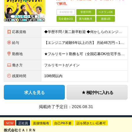
で解消。
未経験歓迎
学歴不問
ベテランOK
完全週休2日
賞与複数月
面接1回
応募資格
◆学歴不問 / 第二新卒歓迎 ◆何かしらのエンジニア経験をお持ちの方 （言語・期間・フェーズ不問） 経験浅めの方も遠慮なくご応募ください！ ■入社前Q＆A ────── ◎実力に見合った報酬が手に
給与
【エンジニア経験6年以上の方】 月給46万円～100万円（固定残業代含む） ※上記月給には月30時間分の固定残業代（月8万7,400円～月19万円）を含む。超過分は全額支給。 【エンジニア経験4年以
勤務地
★フルリモート勤務も可（全国応募OK/住宅手当を支給します） ※案件によって常駐が必要になる場合があります。 ※希望がない限り、転勤はありません ※U・Iターン歓迎 ★ルトラの社員は全国各地で活躍中
働き方
フルリモートがメイン
残業時間
10時間以内
求人を見る
検討中に入れる
掲載終了予定日：
2026.08.31
NEW
正社員
面接情報有
自己PR不要
話を聞きたい応募可
株式会社ＣＡＩＲＮ