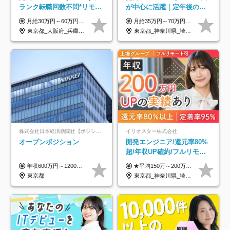
ランク転職回数不問*リモー
が中心に活躍｜定年後の給
ト案件多数*残業ほぼ0*通院
与減ナシ｜年収50万円アッ
月給30万円～60万円+住宅手当+職能手当+役職手当+決算賞与+報奨金 ※経験・能力を考慮し、優遇します ※給与には20時間分のみなし時間外手当(3万7000円以上)を含みます(超過時間分は別途追加支給) ※試用期間3～6ヵ月あり(その間の給与、待遇に差異なし) ※場合によって契約社員での採用の可能性あり(面接時に応相談)
月給35万円～70万円（固定残業代30時間分63,869円～を含む）+賞与年1回 ※30時間を超える分は別途支給します ●これまでのご経験・スキル・前職給与をできる限り考慮します ●待機期間も給与を100％支給します ●試用期間中も給与や福利厚生は同じです ≪年収を維持しながら長く働けます！≫ 一般的な企業では55歳や60歳を機に年収が下がりますが、 当社は役職などではなく「スキルや経験」で評価。 エンジニアとして長く働きながら あなたにふさわしい年収を維持できます！
のための半休制度あり
プ実績／昇給率92％（直近3
東京都_大阪府_兵庫県_京都府_福岡県
東京都_神奈川県_埼玉県_千葉県
年）
株式会社日本経済新聞社【ポジションマッチ登録】
イリオスター株式会社
オープンポジション
開発エンジニア/還元率80%
超/年収UP確約/フルリモ
OK/年休130日/平均残業7h/
年収600万円～1200万円 ※上記年収は、想定年収です。住居費補助、子手当などの各種手当を含む金額です。 ※経験・能力等を考慮の上、当社規定により決定します。
★平均150万～200万円年収UPを実現！ ★前職給与を100％保証！ ★案件内容の開示・明確な評価体制あり ⇒クライアント評価で即昇給を実現したケースも◎ ★年12回（毎月昇給チャンスあり） ■月給35万円～103万円 ※経験・能力・前職給与を考慮し、決定 ※上記給与には月30時間分(6万6500円以上)の固定残業代が含まれます。超過分は手当として別途支給します ※試用期間3ヶ月あり(期間中の給与・待遇面に差異はありません) ▼収入アップの実例をご紹介 ───────────── ★働き方改革をした30代男性（PG） 子どもが生まれたばかりなのに、忙しい現場で残業も月50～60時間が当たり前。 ⇒残業ほぼゼロ＆週3リモートの働き方に！しかも給与もアップ！ ★収入アップした30代男性（PM） 子供が3人いて家計も苦しく、残業代で稼ぐ日々… ⇒残業をたくさんしていた年収額より、100万円以上アップしました！
約2万件の案件から選択
東京都
東京都_神奈川県_埼玉県_千葉県_大阪府_愛知県_北海道_青森県_岩手県_宮城県_秋田県_山形県_福島県_茨城県_栃木県_群馬県_新潟県_山梨県_長野県_富山県_石川県_福井県_静岡県_岐阜県_三重県_兵庫県_京都府_滋賀県_奈良県_和歌山県_広島県_岡山県_鳥取県_島根県_山口県_徳島県_香川県_愛媛県_高知県_福岡県_熊本県_佐賀県_長崎県_大分県_宮崎県_鹿児島県_沖縄県