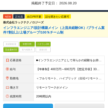
掲載終了予定日：
2026.08.20
NEW
正社員
自己PR不要
話を聞きたい応募可
株式会社ラックテクノロジーズ
インフラエンジニア/設計構築メイン（上流未経験OK）/プライム案
件7割以上/上場グループ/100％チーム制
未経験歓迎
学歴不問
ベテランOK
完全週休2日
賞与複数月
面接1回
応募資格
■インフラエンジニアとして何らかの経験をお持ちの方 ∟運用や保守の方も歓迎します！業界/担当フェーズは問いません 100％チーム配属なので、サポート体制が整っています！ ■学歴不問 ＜こんな想い
給与
【年俸制】400万円～600万円 【想定月収】33万3,350円～50万円 ※経験・スキル・保有資格などを考慮して決定します。 ※月額給与は年俸の12分の1を毎月支給します。 ※年俸には前払退職金、住
勤務地
＜フルリモート、ハイブリッド（出社×リモート）案件多数！＞ ■本社／東京都千代田区平河町2丁目16番1号 平河町森タワー ※転居を伴う転勤はありません。 ■クライアント先（東京・神奈川・千葉・埼玉）
働き方
リモートワークがメイン
残業時間
20時間以内