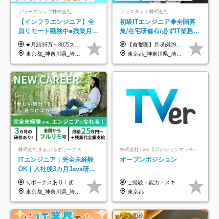
アワーズシップ株式会社
ランスタッド株式会社
【インフラエンジニア】全
初級ITエンジニア◆全国募
員リモート勤務中■残業月
集/在宅研修有/必ずIT業務配
3h■最大3ヶ月の連休あり■
属/月収例29.5万円/Web面接
★月給35万～80万スタートも可 【未経験の方】 ■月給26万～80万＋賞与年2回（年2ヶ月分） 【何かしらのインフラエンジニア経験をお持ちの方】 ■月給35万～80万＋賞与年2回（年2ヶ月分） ※スキル・経験などを考慮し決定します ※試用期間6ヶ月あり。期間中は契約社員となります。その他の待遇に差異はありません（試用期間終了後、昇給の可能性あり） ※上記金額には固定残業代（月30時間分／4万9600円～15万2600円）を含みます。超過分は別途支給いたします。 ＼頑張りはインセンティブで還元！／ クライアントに貢献度を評価され、当社のエンジニアが追加で案件に参画することになるなど、会社にとって利益になる行動はしっかり評価します。 会社の成長に貢献できていることを実感でき、「もっと頑張ろう」と思える体制づくりを整えています！
【首都圏】月収例29.5万円（月給26万円＋諸手当） 【東海・関西】月収例28.5万円（月給25万円＋諸手当） 【九州】月収例26万円（月給23万円＋諸手当） ※経験・スキル・前職給与を踏まえ、総合的に判断して決定します。 例：首都圏 月収例31万円（月給27万円＋諸手当） ◆各種手当 ・通勤手当（上限4万円まで） ・残業代手当（1分単位で全額支給） ※固定残業代制は採用しておりません ・深夜勤務手当 ・資格取得支援（ランクに応じてお祝い金1万円～10万円を支給） ◆昇給：年1回 ◆補足 ・研修中1ヶ月間は、時給1670円となります。 ・試用期間6ヶ月あり。その間の待遇に変更はありません。 ※詳細は面接時にご案内します。
年休126日■20～30代活躍
1回/SE
東京都_神奈川県_埼玉県_千葉県_大阪府
東京都_神奈川県_埼玉県_千葉県_大阪府_愛知県_兵庫県_京都府_福岡県
中！
株式会社まぁぶるずワークス
株式会社TVer【ポジションマッチ登録】
ITエンジニア｜完全未経験
オープンポジション
OK｜入社後3カ月Java研修
｜リモート率8割以上｜充実
＼ボーナスあり！初年度から年収300万円以上／ ■月給25万円～35万円＋残業代全額支給＋各種手当＋賞与年1回 ◎経験・年齢・スキルなどを考慮し、できるだけ優遇します ◎試用期間中(3カ月)は契約社員で、月給21万円＋諸手当になります。 (試用期間中は残業が発生しません。その他の待遇に変更はありません) ----------------- ＼3つの評価軸！実力次第で早期収入アップ！／ 【1】スキル(IT理解、実装力、設計) 【2】実務力(現場評価、コミュ力、品質) 【3】姿勢(自走力、意欲、責任感) この3つの評価軸で、3カ月ごとに評価。社内グレードにより、給与が決まる明確な仕組みです。何ができれば給与が上がるのか分かりやすく、実力や努力次第で早期に収入を増やせます！ 【固定残業代について】 なし（残業代は、実際の労働時間に応じて別途全額支給）
ご経験・能力・スキル等により、当社基準にて優遇・相談のうえ決定いたします。
のキャリア支援｜残業月10h
東京都_神奈川県_埼玉県_千葉県_大阪府_愛知県_北海道_青森県_岩手県_宮城県_秋田県_山形県_福島県_茨城県_栃木県_群馬県_新潟県_山梨県_長野県_富山県_石川県_福井県_静岡県_岐阜県_三重県_兵庫県_京都府_滋賀県_奈良県_和歌山県_広島県_岡山県_鳥取県_島根県_山口県_徳島県_香川県_愛媛県_高知県_福岡県_熊本県_佐賀県_長崎県_大分県_宮崎県_鹿児島県_沖縄県
東京都