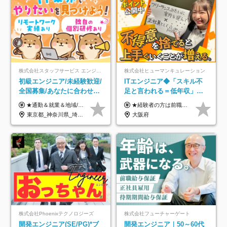
株式会社スタッフサービス エンジニアリング事業本部
株式会社ヒューマンキュレーション
初級エンジニア/未経験歓迎/
ITエンジニア◆「スキル不
全国募集/あなたに合わせた
足と言われる＝低年収」で
オリジナル研修をご用
はない！｜ 不安を克服し、
★通勤＆就業＆地域/住宅＆役職手当あり ★残業代は全額支給 ★選べる給与制度あり！ ■東京・神奈川・千葉・埼玉勤務の場合 月給24.5万円～55万円＋諸手当 （残業代は全額支給） (20,000円の地域/住宅手当込み) ■愛知・京都・大阪・兵庫勤務の場合 月給24万円以上＋諸手当 （残業代は全額支給） (15,000円の地域/住宅手当込み) ■茨城・栃木・群馬・静岡・三重・滋賀・広島・福岡勤務の場合 月給23.5万円以上＋諸手当 （残業代は全額支給） (10,000円の地域/住宅手当込み) ■北海道・宮城・山梨・長野・岐阜・奈良・和歌山・岡山勤務の場合 月給23万円以上＋諸手当 （残業代は全額支給） (5,000円の地域/住宅手当込み) ■その他のエリア勤務の場合 月給22.5万円以上＋諸手当 （残業代は全額支給） ※経験や能力を考慮し、当社規定により優遇します 【昇給：年一回実施】 【選べる給与制度】 ★収入を重視する方に… 「変動型人事制度」の選択も可能（派遣先からの評価に応じて収入アップ！） ※年2回のタイミングで希望者と面談の上決定します。
★経験者の方は前職の年収以上を保証します ★案件単価を開示した上で80％以上を還元します 月給25万円以上＋賞与年2回 ※経験や能力を考慮の上で優遇します ※試用期間が3ヶ月(その間の給与・待遇・雇用形態に変更はありません) ※月給には月20時間分のみなし残業手当(5万円)を含みます(超過分は別途支給) ★残業平均は月10時間以下ですので、毎月10時間分程度はお得です！
意/AI・IoT/残業平均8時間
年収アップした社員の実例
東京都_神奈川県_埼玉県_千葉県_大阪府_愛知県_北海道_岩手県_宮城県_山形県_福島県_茨城県_栃木県_群馬県_山梨県_長野県_富山県_石川県_静岡県_岐阜県_三重県_兵庫県_京都府_滋賀県_奈良県_広島県_岡山県_山口県_愛媛県_福岡県_熊本県_長崎県
大阪府
株式会社Phoenixテクノロジーズ
株式会社フューチャーゲート
開発エンジニア(SE/PG)*ブ
開発エンジニア｜50～60代