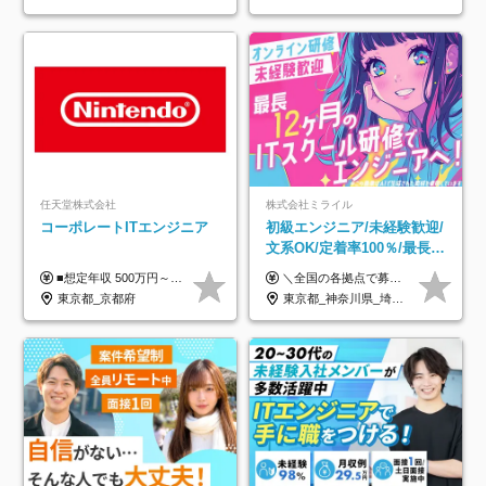
宅手当
任天堂株式会社
株式会社ミライル
コーポレートITエンジニア
初級エンジニア/未経験歓迎/
文系OK/定着率100％/最長1
年の自社ITスクール研修あ
■想定年収 500万円～900万円 月給制 月給278,000円～ ※残業が発生した場合、残業代を別途全額支給します ※試用期間2ヶ月あり(待遇や給与に差異はありません)
＼全国の各拠点で募集中！／ 給与は以下の通り、勤務地により異なります。 札幌：月給23万円～27万円 仙台：月給22万円～26万円 新潟：月給22万円～26万円 東京：月給26万円～30万円 大阪：月給24万円～29万円 福岡：月給23.5万円～27万円 沖縄：月給21万円～26万円 ◎給与は知識や経験を考慮して決定します。 ◎残業は別途全額支給します。 ◎試用期間12カ月あり（給与は以下の通りです。その他条件に変更はありません） （試用期間の給与） 札幌：月給18.6万円～ 仙台：月給19万円～ 新潟：月給18万円～ 東京：月給22万円～ 大阪：月給20.8万円～ 福岡：月給19万円～ 沖縄：月給18万円～
り/年休130日
東京都_京都府
東京都_神奈川県_埼玉県_千葉県_大阪府_愛知県_北海道_青森県_岩手県_宮城県_秋田県_山形県_福島県_茨城県_栃木県_群馬県_新潟県_山梨県_長野県_富山県_石川県_福井県_静岡県_岐阜県_三重県_兵庫県_京都府_滋賀県_奈良県_和歌山県_広島県_岡山県_鳥取県_島根県_山口県_徳島県_香川県_愛媛県_高知県_福岡県_熊本県_佐賀県_長崎県_大分県_宮崎県_鹿児島県_沖縄県