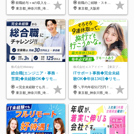
UP保証｜年休140日｜在宅
前職給与＋αの収入を保証 月給42万円～120万円＋各種手当＋賞与 給与基準が明確かつ高還元です。 一人ひとりが安定した環境のもと、長く活躍できる職場を目指しています。 ※平均年収650万円 ・還元率83％ ・各種手当について 職能手当／職務手当／資格手当／営業手当 など ※前職での経験・能力、給与などを考慮の上、当社規定により優遇いたします ※試用期間あり（3ヶ月／期間中の条件に変動はありません） ※上記金額には固定残業代（78,948円～225,564円/月30時間分）を含みます 超過分は別途全額支給いたします ・年収UPを保証 過去には転職時に〈年収200万円UP〉したエンジニアも在籍しています。入社時だけでなく、入社後も安心の給与水準で働ける環境です。キャリアや技術力が正当に評価されていないと感じていたら、一度面接でお話ししましょう！ 当社では管理職の人数は最低限にし、無駄な管理をしません。その費用削減分を社員の給与に還元しています！
前職のご経験・スキル等を考慮して決定します。
利用率9割｜独立支援・副業
東京都_神奈川県_埼玉県_千葉県_大阪府_愛知県_北海道_青森県_岩手県_宮城県_秋田県_山形県_福島県_茨城県_栃木県_群馬県_新潟県_山梨県_長野県_富山県_石川県_福井県_静岡県_岐阜県_三重県_兵庫県_京都府_滋賀県_奈良県_和歌山県_広島県_岡山県_鳥取県_島根県_山口県_徳島県_香川県_愛媛県_高知県_福岡県_熊本県_佐賀県_長崎県_大分県_宮崎県_鹿児島県_沖縄県
東京都_大阪府
制度
株式会社Widsley
株式会社エスアイイー 【東京プロマーケット上場】
総合職(エンジニア・事務・
ITサポート事務◆完全未経
営業)◆未経験OK◆リモー
験OK◆年休134日◆リモー
トあり◆残業月3h◆服装髪
トOK◆残業月7h以下◆賞与
≪完全未経験でも月給40万円以上も可能です！≫ -------------- 【1】ITエンジニア 月給26万円～50万円＋プロジェクト手当＋資格手当 【2】IT事務、営業事務 月給26万円～50万円＋プロジェクト手当＋資格手当 ≪【1】【2】共通≫ ★上記給与には固定残業代20時間分(月3万719円～)を含みます。残業が超過した場合は、追加支給します(残業は月平均3時間とほぼ発生しません。残業がなくても、固定残業代は支給されます) ★試用期間6ヵ月あり（期間中は月給23万1000円～。固定残業代20時間分3万719円～を含む／超過分は別途支給） -------------- 【3】SES営業、SaaS営業 月給30万円以上＋インセンティブ＋各種手当 ★上記給与には固定残業代45時間分(月7万6967円～)を含みます。残業が超過した場合は、追加支給します(残業は月平均3時間とほぼ発生しません。残業がなくても、固定残業代は支給されます) ★試用期間6ヵ月あり(期間中も給与や福利厚生は同じです)
＼平均年収517万円！入社5年目まで毎年必ず昇給／ ■賞与年3回 ■年収800万円以上も可 ■入社3年以上の平均年収469.2万円 月給23万2000円以上＋賞与年3回＋各種手当 ☆入社5年目まで最大1万5000円の定期昇給を確約 ┃各種手当充実 ・規定の資格を取得すれば、2000円～5万円を毎月支給（2万4000円～60万円／年） ・研修中に取得した取得率95％の資格でも研修後の給料UP ※月給は年齢・経験・能力を考慮して、優遇いたします ※上記月給金額は固定残業代（20時間/3万1300円円以上）を含み、超過分は別途支給いたします ※試用期間（6ヶ月）は月給に変動はありますが、その他待遇に差異はありません ├入社後1ヶ月～3ヶ月間は、月給20万1900円となります └上記金額は固定残業代（10時間／1万6000円）を含み、超過分は別途支給いたします
型自由
年3回◆5年目まで必ず昇給
東京都_神奈川県_埼玉県_千葉県_大阪府_愛知県_北海道_青森県_岩手県_宮城県_秋田県_山形県_福島県_茨城県_栃木県_群馬県_新潟県_山梨県_長野県_富山県_石川県_福井県_静岡県_岐阜県_三重県_兵庫県_京都府_滋賀県_奈良県_和歌山県_広島県_岡山県_鳥取県_島根県_山口県_徳島県_香川県_愛媛県_高知県_福岡県_熊本県_佐賀県_長崎県_大分県_宮崎県_鹿児島県_沖縄県
東京都_神奈川県_埼玉県_千葉県_大阪府_愛知県_北海道_青森県_岩手県_宮城県_秋田県_山形県_福島県_茨城県_栃木県_群馬県_新潟県_山梨県_長野県_富山県_石川県_福井県_静岡県_岐阜県_三重県_兵庫県_京都府_滋賀県_奈良県_和歌山県_広島県_岡山県_鳥取県_島根県_山口県_徳島県_香川県_愛媛県_高知県_福岡県_熊本県_佐賀県_長崎県_大分県_宮崎県_鹿児島県_沖縄県