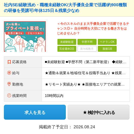
社内SE/経験浅め・職種未経験OK/大手優良企業で活躍/約900種類
の研修を受講可/年休125日＆残業少なめ
＜今のスキルのまま大手優良企業で活躍できるチ
ャンス◎＞ 自分時間を大切にできる働き方をは
じめませんか？
未経験歓迎
学歴不問
ベテランOK
完全週休2日
賞与複数月
面接1回
応募資格
■未経験歓迎 ■学歴不問（第二新卒歓迎） ◆経験は一切問いません ◆転職回数・ブランク期間も不問 ◆面接というよりは“リラックス面談”です ≪こんな方をお待ちしています≫ ・地道にコツコツ作業が得
給与
★通勤＆就業＆地域/住宅＆役職手当あり ★残業代は全額支給 ★選べる給与制度あり！ ■東京・神奈川・千葉・埼玉勤務の場合 月給24.5万円～55万円＋諸手当 （残業代は全額支給） (20,000円の
勤務地
★リモート実績あり★ ★面接地エリアでの就業率92％以上！ 『地元で働きたい』『新天地で挑戦したい』という希望に、業界トップクラス約7,000件の取引事業所数、90,000件以上のプロジェクトから検
残業時間
10時間以内
求人を見る
検討中に入れる
掲載終了予定日：
2026.08.24