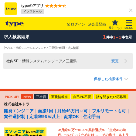
typeのアプリ
インストール
ログイン
会員登録
検討中(
0
)
MENU
1
求人検索結果
件中
1～1
件表示
社内SE・情報システムエンジニア × 三重県の転職・求人情報
社内SE・情報システムエンジニア／三重県
変更
保存した検索条件
PICK UP!
NEW
正社員
面接情報有
自己PR不要
話を聞きたい応募可
株式会社ルトラ
開発エンジニア｜面接1回｜月給46万円～可｜フルリモートも可｜
案件選択制｜定着率96％以上｜副業OK｜住宅手当
≪月給46万〜×100%案件選択≫ 「生成AIの時
代、ついていくためには…」 その焦り、ルトラ