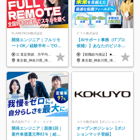
FLARETECH株式会社
ＦＴＣ株式会社
開発エンジニア｜フルリモ
【AIサポート事務（ITプロ
ートOK／経験半年～でOK
候補）】あなたのビジネス
／実質還元率80～90%／前
経験をAI業界で活かす◆IT
☑︎ 直近実績、月平均17,000円の昇給 ☑︎ 前職給与100%保証 ☑︎ 実質還元率80～90% ☑︎ 待機時も給与は満額支給 月給35万円～70万円＋交通費など各種手当 ※想定年収：4,200,000円～10,560,000円 ※経験・能力等を考慮の上で決定します。 ※上記金額には、みなし残業手当（50時間分・104,000円～212,000円）を含みます。超過分は別途追加支給します。 ┗残業時間は月平均10時間、多い時でも20時間程度と安定しております ★単価連動型の給与体系ではないため、万が一待機になってもその間の給与は満額支給しています。 ＜1年間の昇給事例をご紹介！＞ ・20代/フロントエンドエンジニア：月給274,000円→月給362,000円（＋88,000円/月） ・20代/iOSエンジニア：月給237,000円→月給287,000円（＋50,000円/月） ・20代/Androidエンジニア：月給316,000円→月給374,000円（＋58,000円/月） ・30代/Javaエンジニア（上流）：月給340,000円→月給418,000円（＋78,000円/月） ・30代/PMO：月給340,000円→月給418,000円（＋78,000円/月）
【前職給与保証】 ■未経験者： 月給30万円～35万円 ■ローキャリア（経験目安1年程度）： 月給35万円～40万円 ■経験者（経験目安3年以上）： 月給40万円～60万円 ■即戦力（経験目安5年以上）： 月給45万円～80万円 ※上記金額には固定残業代30時間分 【未経験者5万5000円～7万3000円、 ローキャリア6万4000円～7万3000円、 経験者5万8000円～10万9000円、 即戦力8万2000円～14万5000円】を含みます。 ※30時間を超える場合は追加で全額支給します。 ※経験・能力・前職給与などを総合的に評価したうえでご納得いただけるよう個別決定。 未経験者の場合、前職給与とポテンシャルを査定のうえ決定いたします。 ※日本国内でのIT業界経験、または同等の実務経験と能力に応じて決定します。 ※前職給与は日本円かつ、日本国内での実績に基づき評価します。 【納得の評価システム】 ★クォーター毎に査定する評価制度導入！ 明確な評価基準で翌年度年収を上げましょう！ ★評価対象期間に在籍中のほとんどの社員が昇給し 年収アップを実現しています！ ★様々なインセンティブ制度を用意し多角的に正当評価しています！ ※試用期間6カ月（期間中の待遇等に差異なし）
給保証／AI系など最先端案
未経験OK◆目指せるコンサ
東京都_神奈川県_埼玉県_千葉県_大阪府_愛知県_北海道_青森県_岩手県_宮城県_秋田県_山形県_福島県_茨城県_栃木県_群馬県_新潟県_山梨県_長野県_富山県_石川県_福井県_静岡県_岐阜県_三重県_兵庫県_京都府_滋賀県_奈良県_和歌山県_広島県_岡山県_鳥取県_島根県_山口県_徳島県_香川県_愛媛県_高知県_福岡県_熊本県_佐賀県_長崎県_大分県_宮崎県_鹿児島県_沖縄県
東京都_神奈川県_埼玉県_千葉県
件多数
ル
株式会社アイ・ディ・エイチ
コクヨ株式会社【ポジションマッチ登録】
開発エンジニア｜面接1回｜
オープンポジション【ポジ
案件単価還元率83％｜給与
ションマッチ登録】