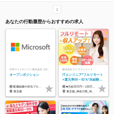
1
あなたの行動履歴からおすすめの求人
日本マイクロソフト株式会社【ポジションマッチ登録】
株式会社ライズストリート
オープンポジション
ITエンジニア*フルリモート
×還元率80～92％*未経験歓
迎*年休134日*月給35万～*
配属組織や担当プロジェクトにより異なります。 ▼参考情報 ----------------------- 年俸650万～（1/12を月々支給） ※経験、能力を考慮の上、当社規定により優遇いたします。 ※時間外、休日出勤、深夜手当に対する賃金も基本年俸に含みます。
■月給35万円～130万円＋賞与年2回＋各種手当 ※システムエンジニアの経験をお持ちの方は月給41万円以上＋賞与年2回（108万円～）＋手当 ■単価（年収）アップのチャンスは最大年12回 ※残業代は1分単位で100％全額支給。サービス残業などは一切ありません ※試用期間6ヵ月（試用期間中の待遇・給与に差はありません）
定着率100%
東京都
東京都_神奈川県_埼玉県_千葉県_大阪府_愛知県_北海道_青森県_岩手県_宮城県_秋田県_山形県_福島県_茨城県_栃木県_群馬県_新潟県_山梨県_長野県_富山県_石川県_福井県_静岡県_岐阜県_三重県_兵庫県_京都府_滋賀県_奈良県_和歌山県_広島県_岡山県_鳥取県_島根県_山口県_徳島県_香川県_愛媛県_高知県_福岡県_熊本県_佐賀県_長崎県_大分県_宮崎県_鹿児島県_沖縄県