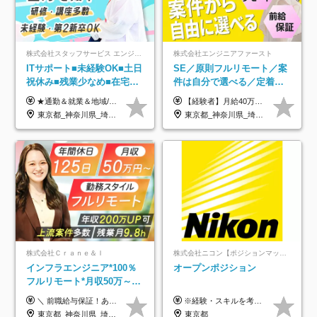
株式会社スタッフサービス エンジニアリング事業本部
株式会社エンジニアファースト
ITサポート■未経験OK■土日
SE／原則フルリモート／案
祝休み■残業少なめ■在宅実
件は自分で選べる／定着率
績あり■約900種類のスキル
93%／20～30代活躍中！
★通勤＆就業＆地域/住宅＆役職手当あり ★残業代は全額支給 ★選べる給与制度あり！ ■東京・神奈川・千葉・埼玉勤務の場合 月給24.5万円～55万円＋諸手当 （残業代は全額支給） (20,000円の地域/住宅手当込み) ■愛知・京都・大阪・兵庫勤務の場合 月給24万円以上＋諸手当 （残業代は全額支給） (15,000円の地域/住宅手当込み) ■茨城・栃木・群馬・静岡・三重・滋賀・広島・福岡勤務の場合 月給23.5万円以上＋諸手当 （残業代は全額支給） (10,000円の地域/住宅手当込み) ■北海道・宮城・山梨・長野・岐阜・奈良・和歌山・岡山勤務の場合 月給23万円以上＋諸手当 （残業代は全額支給） (5,000円の地域/住宅手当込み) ■その他のエリア勤務の場合 月給22.5万円以上＋諸手当 （残業代は全額支給） ※経験や能力を考慮し、当社規定により優遇します 【昇給：年一回実施】 【選べる給与制度】 ★収入を重視する方に… 「変動型人事制度」の選択も可能（派遣先からの評価に応じて収入アップ！） ※年2回のタイミングで希望者と面談の上決定します。
【経験者】月給40万円～120万円(固定残業代含む)+各種手当 ★前職給与の総収入額を100％保証｜還元率84％〜100％ ★20代の平均年収570万円 ※月給には、みなし残業手当(月30時間／5万8000円以上)を含みます 超過分は別途追加支給 ※固定残業代は、時間外労働の有無に関わらず30時間分を、月5万8000円~15万7000円支給 ※上記を超える時間外労働分は追加で支給 【未経験者】月給21万円以上＋各種手当 固定残業なし(残業代発生分全額支給) ※6ヶ月の試用期間あり（※条件に変動なし） ▼単価連動性×還元率は84％～100％で収入の大幅UPが可能！ ・案件単価が月50万円の場合：年収417万円 ・案件単価が月70万円の場合：年収584万円 ・案件単価が月100万円の場合：年収834万円 ＜モデル年収＞ ▼400万円～500万円(入社初年度) ▼542万円～626万円(入社2年) ▼667万円～700万円(入社3年） ▼709万円～801万円(入社5年）
アップ講座あり■全国募集
東京都_神奈川県_埼玉県_千葉県_大阪府_愛知県_北海道_岩手県_宮城県_山形県_福島県_茨城県_栃木県_群馬県_山梨県_長野県_富山県_石川県_静岡県_岐阜県_三重県_兵庫県_京都府_滋賀県_奈良県_広島県_岡山県_山口県_愛媛県_福岡県_熊本県_長崎県
東京都_神奈川県_埼玉県_千葉県_大阪府_愛知県_北海道_青森県_岩手県_宮城県_秋田県_山形県_福島県_茨城県_栃木県_群馬県_新潟県_山梨県_長野県_富山県_石川県_福井県_静岡県_岐阜県_三重県_兵庫県_京都府_滋賀県_奈良県_和歌山県_広島県_岡山県_鳥取県_島根県_山口県_徳島県_香川県_愛媛県_高知県_福岡県_熊本県_佐賀県_長崎県_大分県_宮崎県_鹿児島県_沖縄県
株式会社Ｃｒａｎｅ＆Ｉ
株式会社ニコン【ポジションマッチ登録】
インフラエンジニア*100％
オープンポジション
フルリモート*月収50万～*
クラウド×上流工程*前職給
＼ 前職給与保証！あなたのこれまでの経験を正当評価 ／ ★月収50万円～スタート！【年俸600万～1,162万8,000円（12分割）】 ――「頑張りが給与に直結しない…」そんな不満とは無縁の環境です。 実際、入社後に「年収150万～200万円UP」を実現した先輩エンジニアが多数活躍中！ 【 収入をさらに押し上げる充実のプラスα 】 スキルを磨くほど得をする「資格手当」 ⇒ 1資格につき毎月3,000円～30,000円を継続支給！ 成果を見逃さない「功績手当」 ⇒ 社員の頑張りに応じて最大10万円をダイレクトに支給！ スピード昇給・高年収も可能 ⇒ 1回の昇給で年収数十万UPのチャンスあり。ゆくゆくは年収1000万以上のハイクラスも目指せます。 ※経験・スキルを考慮の上決定します ※上記金額には固定残業代（月30h分・95,000円～184,000円）を含みます ※超過分は別途全額支給します ※試用期間2ヶ月間あり（その他待遇に差異はありません）
※経験・スキルを考慮の上、決定します。
与保証*残業月9.8h
東京都_神奈川県_埼玉県_千葉県_大阪府_愛知県_北海道_青森県_岩手県_宮城県_秋田県_山形県_福島県_茨城県_栃木県_群馬県_新潟県_山梨県_長野県_富山県_石川県_福井県_静岡県_岐阜県_三重県_兵庫県_京都府_滋賀県_奈良県_和歌山県_広島県_岡山県_鳥取県_島根県_山口県_徳島県_香川県_愛媛県_高知県_福岡県_熊本県_佐賀県_長崎県_大分県_宮崎県_鹿児島県_沖縄県
東京都