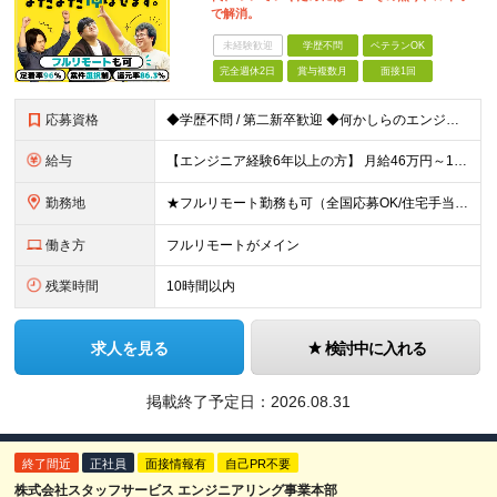
で解消。
未経験歓迎
学歴不問
ベテランOK
完全週休2日
賞与複数月
面接1回
応募資格
◆学歴不問 / 第二新卒歓迎 ◆何かしらのエンジニア経験をお持ちの方 （言語・期間・フェーズ不問） 経験浅めの方も遠慮なくご応募ください！ ■入社前Q＆A ────── ◎実力に見合った報酬が手に
給与
【エンジニア経験6年以上の方】 月給46万円～100万円（固定残業代含む） ※上記月給には月30時間分の固定残業代（月8万7,400円～月19万円）を含む。超過分は全額支給。 【エンジニア経験4年以
勤務地
★フルリモート勤務も可（全国応募OK/住宅手当を支給します） ※案件によって常駐が必要になる場合があります。 ※希望がない限り、転勤はありません ※U・Iターン歓迎 ★ルトラの社員は全国各地で活躍中
働き方
フルリモートがメイン
残業時間
10時間以内
求人を見る
検討中に入れる
掲載終了予定日：
2026.08.31
終了間近
正社員
面接情報有
自己PR不要
株式会社スタッフサービス エンジニアリング事業本部