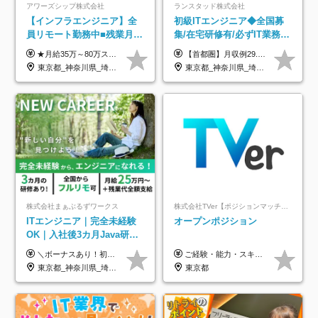
アワーズシップ株式会社
ランスタッド株式会社
【インフラエンジニア】全
初級ITエンジニア◆全国募
員リモート勤務中■残業月
集/在宅研修有/必ずIT業務配
3h■最大3ヶ月の連休あり■
属/月収例29.5万円/Web面接
★月給35万～80万スタートも可 【未経験の方】 ■月給26万～80万＋賞与年2回（年2ヶ月分） 【何かしらのインフラエンジニア経験をお持ちの方】 ■月給35万～80万＋賞与年2回（年2ヶ月分） ※スキル・経験などを考慮し決定します ※試用期間6ヶ月あり。期間中は契約社員となります。その他の待遇に差異はありません（試用期間終了後、昇給の可能性あり） ※上記金額には固定残業代（月30時間分／4万9600円～15万2600円）を含みます。超過分は別途支給いたします。 ＼頑張りはインセンティブで還元！／ クライアントに貢献度を評価され、当社のエンジニアが追加で案件に参画することになるなど、会社にとって利益になる行動はしっかり評価します。 会社の成長に貢献できていることを実感でき、「もっと頑張ろう」と思える体制づくりを整えています！
【首都圏】月収例29.5万円（月給26万円＋諸手当） 【東海・関西】月収例28.5万円（月給25万円＋諸手当） 【九州】月収例26万円（月給23万円＋諸手当） ※経験・スキル・前職給与を踏まえ、総合的に判断して決定します。 例：首都圏 月収例31万円（月給27万円＋諸手当） ◆各種手当 ・通勤手当（上限4万円まで） ・残業代手当（1分単位で全額支給） ※固定残業代制は採用しておりません ・深夜勤務手当 ・資格取得支援（ランクに応じてお祝い金1万円～10万円を支給） ◆昇給：年1回 ◆補足 ・研修中1ヶ月間は、時給1670円となります。 ・試用期間6ヶ月あり。その間の待遇に変更はありません。 ※詳細は面接時にご案内します。
年休126日■20～30代活躍
1回/SE
東京都_神奈川県_埼玉県_千葉県_大阪府
東京都_神奈川県_埼玉県_千葉県_大阪府_愛知県_兵庫県_京都府_福岡県
中！
株式会社まぁぶるずワークス
株式会社TVer【ポジションマッチ登録】
ITエンジニア｜完全未経験
オープンポジション
OK｜入社後3カ月Java研修
｜リモート率8割以上｜充実
＼ボーナスあり！初年度から年収300万円以上／ ■月給25万円～35万円＋残業代全額支給＋各種手当＋賞与年1回 ◎経験・年齢・スキルなどを考慮し、できるだけ優遇します ◎試用期間中(3カ月)は契約社員で、月給21万円＋諸手当になります。 (試用期間中は残業が発生しません。その他の待遇に変更はありません) ----------------- ＼3つの評価軸！実力次第で早期収入アップ！／ 【1】スキル(IT理解、実装力、設計) 【2】実務力(現場評価、コミュ力、品質) 【3】姿勢(自走力、意欲、責任感) この3つの評価軸で、3カ月ごとに評価。社内グレードにより、給与が決まる明確な仕組みです。何ができれば給与が上がるのか分かりやすく、実力や努力次第で早期に収入を増やせます！ 【固定残業代について】 なし（残業代は、実際の労働時間に応じて別途全額支給）
ご経験・能力・スキル等により、当社基準にて優遇・相談のうえ決定いたします。
のキャリア支援｜残業月10h
東京都_神奈川県_埼玉県_千葉県_大阪府_愛知県_北海道_青森県_岩手県_宮城県_秋田県_山形県_福島県_茨城県_栃木県_群馬県_新潟県_山梨県_長野県_富山県_石川県_福井県_静岡県_岐阜県_三重県_兵庫県_京都府_滋賀県_奈良県_和歌山県_広島県_岡山県_鳥取県_島根県_山口県_徳島県_香川県_愛媛県_高知県_福岡県_熊本県_佐賀県_長崎県_大分県_宮崎県_鹿児島県_沖縄県
東京都