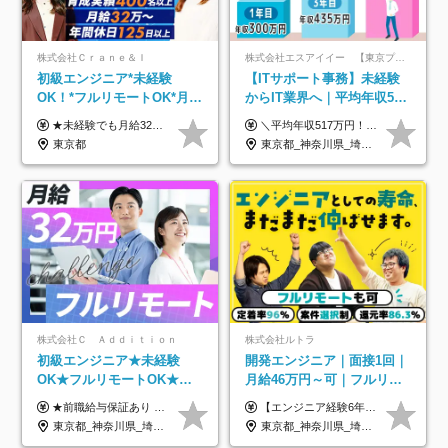
株式会社Ｃｒａｎｅ＆Ｉ
株式会社エスアイイー 【東京プロマーケット上場】
初級エンジニア*未経験
【ITサポート事務】未経験
OK！*フルリモートOK*月給
からIT業界へ｜平均年収517
32万～*残業月9.8h*1ヶ月の
万円｜ホワイト企業認定｜
★未経験でも月給32万円スタート★ 月収32万円～35万円＋各種手当（資格手当だけで毎月15万の上乗せ実績あり！） ★資格手当豊富！1資格につき最大3万円支給 ★功績手当の導入で、毎月のお給与に上乗せで最大10万円支給している社員も！ ★1回の昇級で年収数十万UPも可 ★ゆくゆくは年収1000万以上も目指せる 年俸384万円～1,162万8,000円（12分割） ※経験・スキルを考慮の上決定します ※上記金額には固定残業代（月30h分・60,800円～66,500円）を含みます ※超過分は別途全額支給します ※試用期間2ヶ月間あり（その他待遇に差異はありません）
＼平均年収517万円！入社5年目まで毎年必ず昇給／ ■賞与年3回 ■年収800万円以上も可 ■入社3年以上の平均年収469.2万円 月給23万2000円以上＋賞与年3回＋各種手当 ☆入社5年目まで最大1万5000円の定期昇給を確約 ┃各種手当充実 ・規定の資格を取得すれば、2000円～5万円を毎月支給（2万4000円～60万円／年） ・研修中に取得した取得率95％の資格でも研修後の給料UP ※月給は年齢・経験・能力を考慮して、優遇いたします ※上記月給金額は固定残業代（20時間/3万1300円円以上）を含み、超過分は別途支給いたします ※試用期間（6ヶ月）は月給に変動はありますが、その他待遇に差異はありません ├入社後1ヶ月～3ヶ月間は、月給20万1900円となります └上記金額は固定残業代（10時間／1万6000円）を含み、超過分は別途支給いたします
研修*資格取得率100％
年休134日｜リモートOK
東京都
東京都_神奈川県_埼玉県_千葉県_大阪府_愛知県_北海道_青森県_岩手県_宮城県_秋田県_山形県_福島県_茨城県_栃木県_群馬県_新潟県_山梨県_長野県_富山県_石川県_福井県_静岡県_岐阜県_三重県_兵庫県_京都府_滋賀県_奈良県_和歌山県_広島県_岡山県_鳥取県_島根県_山口県_徳島県_香川県_愛媛県_高知県_福岡県_熊本県_佐賀県_長崎県_大分県_宮崎県_鹿児島県_沖縄県
株式会社Ｃ Ａｄｄｉｔｉｏｎ
株式会社ルトラ
初級エンジニア★未経験
開発エンジニア｜面接1回｜
OK★フルリモートOK★月
月給46万円～可｜フルリモ
給32万円～★残業月10h＆
ートも可｜案件選択制｜定
★前職給与保証あり ★月給32万円以上＋インセンティブあり 月給32万円以上＋インセンティブ＋各種手当 ※上記には固定残業代（月30時間・44,400円～）を含みます ※超過分は別途支給します ※試用期間はございません ★＼成果＝あなたの収入／★ 【1】案件単価ー8万円＝あなたの給与 参画したプロジェクトの案件単価から 一律8万円引いた金額があなたの給与です！ （月給例） ■1人称での構築・小規模な詳細設計 案件単価55万円ー8万円＝月給47万円（還元率85.5%） ■大型案件の設計・構築やプロジェクト管理 案件単価90万円ー8万円＝月給82万円（還元率91.1%） ‥‥‥‥‥‥‥‥‥‥‥‥‥‥‥‥‥‥ 【2】月給の他にも豊富なインセンティブあり 全員が月3～13万円のインセンティブをゲットしています！ ≪インセンティブ制度≫ 稼働している現場で増員・交代が発生し、 当社の人員を配属が決定した際に支給。 ◇C Addition正社員が参画 ：実粗利の10%／毎月 ◇協力会社所属の社員が参画：実粗利の30%／毎月 ≪リファラル制度≫ あなたの知り合いが当社のメンバーになった際に、 毎月1人あたり2万円支給します◎ ‥‥‥‥‥‥‥‥‥‥‥‥‥‥‥‥‥‥
【エンジニア経験6年以上の方】 月給46万円～100万円（固定残業代含む） ※上記月給には月30時間分の固定残業代（月8万7,400円～月19万円）を含む。超過分は全額支給。 【エンジニア経験4年以上の方】 月給42万円～100万円（固定残業代含む） ※上記月給には月30時間分の固定残業代（月7万9,800円～月19万円）を含む。超過分は全額支給。 【エンジニア経験4年未満の方】 月給38万円～100万円（固定残業代含む） ※上記月給には月30時間分の固定残業代（月7万2,200円～月19万円）を含む。超過分は全額支給。 ※経験、スキル、前職給与などを踏まえて決定。 ◆ルトラの給与制度のポイント！◆ ・社員の95%が入社時に年収UP！最高で300万円UPの実績も ・平均還元率86.3%（交通費・住宅手当・会社負担分の社保も含む） ・人柄やポテンシャルを評価し、スキル以上の希望年収を提示することも ・退職金制度やリファラル手当（平均50万円）あり
年休120日以上★副業可
着率96％以上｜副業OK｜住
東京都_神奈川県_埼玉県_千葉県_大阪府_愛知県_北海道_青森県_岩手県_宮城県_秋田県_山形県_福島県_茨城県_栃木県_群馬県_新潟県_山梨県_長野県_富山県_石川県_福井県_静岡県_岐阜県_三重県_兵庫県_京都府_滋賀県_奈良県_和歌山県_広島県_岡山県_鳥取県_島根県_山口県_徳島県_香川県_愛媛県_高知県_福岡県_熊本県_佐賀県_長崎県_大分県_宮崎県_鹿児島県_沖縄県
東京都_神奈川県_埼玉県_千葉県_大阪府_愛知県_北海道_青森県_岩手県_宮城県_秋田県_山形県_福島県_茨城県_栃木県_群馬県_新潟県_山梨県_長野県_富山県_石川県_福井県_静岡県_岐阜県_三重県_兵庫県_京都府_滋賀県_奈良県_和歌山県_広島県_岡山県_鳥取県_島根県_山口県_徳島県_香川県_愛媛県_高知県_福岡県_熊本県_佐賀県_長崎県_大分県_宮崎県_鹿児島県_沖縄県
宅手当