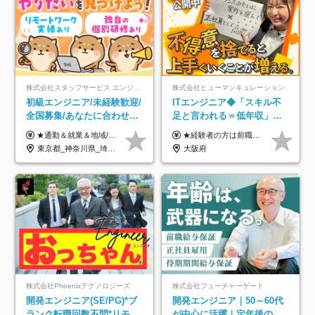
株式会社スタッフサービス エンジニアリング事業本部
株式会社ヒューマンキュレーション
初級エンジニア/未経験歓迎/
ITエンジニア◆「スキル不
全国募集/あなたに合わせた
足と言われる＝低年収」で
オリジナル研修をご用
はない！｜ 不安を克服し、
★通勤＆就業＆地域/住宅＆役職手当あり ★残業代は全額支給 ★選べる給与制度あり！ ■東京・神奈川・千葉・埼玉勤務の場合 月給24.5万円～55万円＋諸手当 （残業代は全額支給） (20,000円の地域/住宅手当込み) ■愛知・京都・大阪・兵庫勤務の場合 月給24万円以上＋諸手当 （残業代は全額支給） (15,000円の地域/住宅手当込み) ■茨城・栃木・群馬・静岡・三重・滋賀・広島・福岡勤務の場合 月給23.5万円以上＋諸手当 （残業代は全額支給） (10,000円の地域/住宅手当込み) ■北海道・宮城・山梨・長野・岐阜・奈良・和歌山・岡山勤務の場合 月給23万円以上＋諸手当 （残業代は全額支給） (5,000円の地域/住宅手当込み) ■その他のエリア勤務の場合 月給22.5万円以上＋諸手当 （残業代は全額支給） ※経験や能力を考慮し、当社規定により優遇します 【昇給：年一回実施】 【選べる給与制度】 ★収入を重視する方に… 「変動型人事制度」の選択も可能（派遣先からの評価に応じて収入アップ！） ※年2回のタイミングで希望者と面談の上決定します。
★経験者の方は前職の年収以上を保証します ★案件単価を開示した上で80％以上を還元します 月給25万円以上＋賞与年2回 ※経験や能力を考慮の上で優遇します ※試用期間が3ヶ月(その間の給与・待遇・雇用形態に変更はありません) ※月給には月20時間分のみなし残業手当(5万円)を含みます(超過分は別途支給) ★残業平均は月10時間以下ですので、毎月10時間分程度はお得です！
意/AI・IoT/残業平均8時間
年収アップした社員の実例
東京都_神奈川県_埼玉県_千葉県_大阪府_愛知県_北海道_岩手県_宮城県_山形県_福島県_茨城県_栃木県_群馬県_山梨県_長野県_富山県_石川県_静岡県_岐阜県_三重県_兵庫県_京都府_滋賀県_奈良県_広島県_岡山県_山口県_愛媛県_福岡県_熊本県_長崎県
大阪府
株式会社Phoenixテクノロジーズ
株式会社フューチャーゲート
開発エンジニア(SE/PG)*ブ
開発エンジニア｜50～60代
ランク転職回数不問*リモー
が中心に活躍｜定年後の給