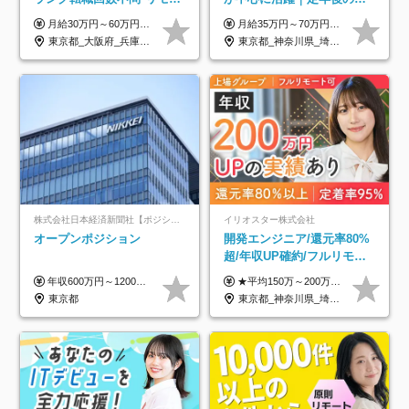
ト案件多数*残業ほぼ0*通院
与減ナシ｜年収50万円アッ
月給30万円～60万円+住宅手当+職能手当+役職手当+決算賞与+報奨金 ※経験・能力を考慮し、優遇します ※給与には20時間分のみなし時間外手当(3万7000円以上)を含みます(超過時間分は別途追加支給) ※試用期間3～6ヵ月あり(その間の給与、待遇に差異なし) ※場合によって契約社員での採用の可能性あり(面接時に応相談)
月給35万円～70万円（固定残業代30時間分63,869円～を含む）+賞与年1回 ※30時間を超える分は別途支給します ●これまでのご経験・スキル・前職給与をできる限り考慮します ●待機期間も給与を100％支給します ●試用期間中も給与や福利厚生は同じです ≪年収を維持しながら長く働けます！≫ 一般的な企業では55歳や60歳を機に年収が下がりますが、 当社は役職などではなく「スキルや経験」で評価。 エンジニアとして長く働きながら あなたにふさわしい年収を維持できます！
のための半休制度あり
プ実績／昇給率92％（直近3
東京都_大阪府_兵庫県_京都府_福岡県
東京都_神奈川県_埼玉県_千葉県
年）
株式会社日本経済新聞社【ポジションマッチ登録】
イリオスター株式会社
オープンポジション
開発エンジニア/還元率80%
超/年収UP確約/フルリモ
OK/年休130日/平均残業7h/
年収600万円～1200万円 ※上記年収は、想定年収です。住居費補助、子手当などの各種手当を含む金額です。 ※経験・能力等を考慮の上、当社規定により決定します。
★平均150万～200万円年収UPを実現！ ★前職給与を100％保証！ ★案件内容の開示・明確な評価体制あり ⇒クライアント評価で即昇給を実現したケースも◎ ★年12回（毎月昇給チャンスあり） ■月給35万円～103万円 ※経験・能力・前職給与を考慮し、決定 ※上記給与には月30時間分(6万6500円以上)の固定残業代が含まれます。超過分は手当として別途支給します ※試用期間3ヶ月あり(期間中の給与・待遇面に差異はありません) ▼収入アップの実例をご紹介 ───────────── ★働き方改革をした30代男性（PG） 子どもが生まれたばかりなのに、忙しい現場で残業も月50～60時間が当たり前。 ⇒残業ほぼゼロ＆週3リモートの働き方に！しかも給与もアップ！ ★収入アップした30代男性（PM） 子供が3人いて家計も苦しく、残業代で稼ぐ日々… ⇒残業をたくさんしていた年収額より、100万円以上アップしました！
約2万件の案件から選択
東京都
東京都_神奈川県_埼玉県_千葉県_大阪府_愛知県_北海道_青森県_岩手県_宮城県_秋田県_山形県_福島県_茨城県_栃木県_群馬県_新潟県_山梨県_長野県_富山県_石川県_福井県_静岡県_岐阜県_三重県_兵庫県_京都府_滋賀県_奈良県_和歌山県_広島県_岡山県_鳥取県_島根県_山口県_徳島県_香川県_愛媛県_高知県_福岡県_熊本県_佐賀県_長崎県_大分県_宮崎県_鹿児島県_沖縄県