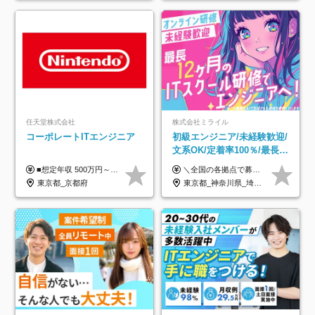
任天堂株式会社
株式会社ミライル
コーポレートITエンジニア
初級エンジニア/未経験歓迎/
文系OK/定着率100％/最長1
年の自社ITスクール研修あ
■想定年収 500万円～900万円 月給制 月給278,000円～ ※残業が発生した場合、残業代を別途全額支給します ※試用期間2ヶ月あり(待遇や給与に差異はありません)
＼全国の各拠点で募集中！／ 給与は以下の通り、勤務地により異なります。 札幌：月給23万円～27万円 仙台：月給22万円～26万円 新潟：月給22万円～26万円 東京：月給26万円～30万円 大阪：月給24万円～29万円 福岡：月給23.5万円～27万円 沖縄：月給21万円～26万円 ◎給与は知識や経験を考慮して決定します。 ◎残業は別途全額支給します。 ◎試用期間12カ月あり（給与は以下の通りです。その他条件に変更はありません） （試用期間の給与） 札幌：月給18.6万円～ 仙台：月給19万円～ 新潟：月給18万円～ 東京：月給22万円～ 大阪：月給20.8万円～ 福岡：月給19万円～ 沖縄：月給18万円～
り/年休130日
東京都_京都府
東京都_神奈川県_埼玉県_千葉県_大阪府_愛知県_北海道_青森県_岩手県_宮城県_秋田県_山形県_福島県_茨城県_栃木県_群馬県_新潟県_山梨県_長野県_富山県_石川県_福井県_静岡県_岐阜県_三重県_兵庫県_京都府_滋賀県_奈良県_和歌山県_広島県_岡山県_鳥取県_島根県_山口県_徳島県_香川県_愛媛県_高知県_福岡県_熊本県_佐賀県_長崎県_大分県_宮崎県_鹿児島県_沖縄県