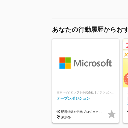
あなたの行動履歴からお
日本マイクロソフト株式会社【ポジションマッチ登録】
オープンポジション
配属組織や担当プロジェクトにより異なります。 ▼参考情報 ----------------------- 年俸650万～（1/12を月々支給） ※経験、能力を考慮の上、当社規定により優遇いたします。 ※時間外、休日出勤、深夜手当に対する賃金も基本年俸に含みます。
東京都