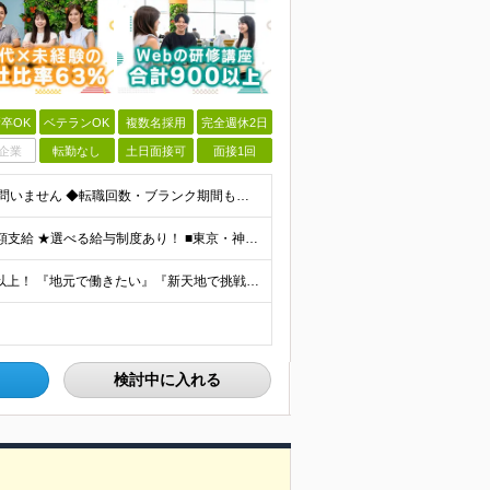
卒OK
ベテランOK
複数名採用
完全週休2日
企業
転勤なし
土日面接可
面接1回
■未経験歓迎 ■学歴不問（第二新卒歓迎） ◆経験は一切問いません ◆転職回数・ブランク期間も不問 ◆面接というよりは“リラックス面談”です ≪こんな方をお待ちしています≫ ・地道にコツコツ作業が得
★通勤＆就業＆地域/住宅＆役職手当あり ★残業代は全額支給 ★選べる給与制度あり！ ■東京・神奈川・千葉・埼玉勤務の場合 月給24.5万円～55万円＋諸手当 （残業代は全額支給） (20,000円の
★リモート実績あり★ ★面接地エリアでの就業率92％以上！ 『地元で働きたい』『新天地で挑戦したい』という希望に、業界トップクラス約7,000件の取引事業所数、90,000件以上のプロジェクトから検
検討中に入れる