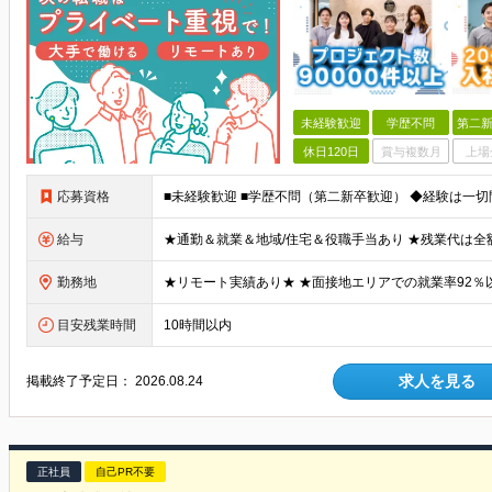
未経験歓迎
学歴不問
第二新
休日120日
賞与複数月
上場
応募資格
給与
勤務地
目安残業時間
10時間以内
求人を見る
掲載終了予定日：
2026.08.24
正社員
自己PR不要