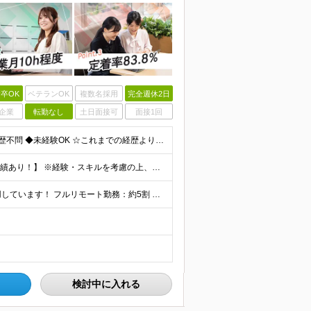
卒OK
ベテランOK
複数名採用
完全週休2日
企業
転勤なし
土日面接可
面接1回
【第二新卒大歓迎！未経験スタートもOKです◎】 ◆学歴不問 ◆未経験OK ☆これまでの経歴よりも「これから」を重視します！ ☆文系・理系、前職の雇用形態は一切問いません！ ＼先輩たちの前職もさまざ
【未経験から年収550万円可／1年で最大80万円UPの実績あり！】 ※経験・スキルを考慮の上、決定いたします。 【月給】27万円〜29万円 ※上記には固定残業代（月25時間分／4万5,000円〜4万
当社で働く社員の「90%以上」がリモートワークを活用しています！ フルリモート勤務：約5割 ハイブリッド勤務（リモート＋出社）：約4割 【本社】東京都千代田区丸の内2-4-1 丸の内ビルディング12
検討中に入れる