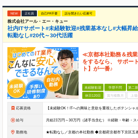
NEW
正社員
自己PR不要
話を聞きたい応募可
株式会社アール・エー・キュー
社内ITサポート#未経験歓迎#残業基本なし#大幅昇
転勤なし#20代～30代活躍
≪京都本社勤務＆残業
をするなら、 サポー
ト】が一番♪
未経験歓迎
学歴不問
第二新
休日120日
賞与複数月
上場
応募資格
給与
勤務地