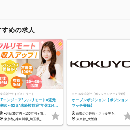
すすめの求人
株式会社ライズストリート
コクヨ株式会社【ポジションマッチ登録】
ITエンジニア*フルリモート×還元
オープンポジション【ポジション
率80～92％*未経験歓迎*年休134日
マッチ登録】
*月給35万～*定着率100%
■月給35万円～130万円＋賞与年2回＋各種手当 ※システムエンジニアの経験をお持ちの方は月給41万円以上＋賞与年2回（108万円～）＋手当 ■単価（年収）アップのチャンスは最大年12回 ※残業代は1分単位で100％全額支給。サービス残業などは一切ありません ※試用期間6ヵ月（試用期間中の待遇・給与に差はありません）
前職のご経験・スキル等を考慮して決定します。
東京都_神奈川県_埼玉県_千葉県_大阪府_愛知県_北海道_青森県_岩手県_宮城県_秋田県_山形県_福島県_茨城県_栃木県_群馬県_新潟県_山梨県_長野県_富山県_石川県_福井県_静岡県_岐阜県_三重県_兵庫県_京都府_滋賀県_奈良県_和歌山県_広島県_岡山県_鳥取県_島根県_山口県_徳島県_香川県_愛媛県_高知県_福岡県_熊本県_佐賀県_長崎県_大分県_宮崎県_鹿児島県_沖縄県
東京都_大阪府