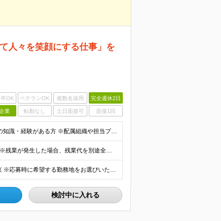
て人々を笑顔にする仕事」を
卒OK
ベテランOK
複数名採用
完全週休2日
企業
転勤なし
土日面接可
面接1回
■コーポレートITエンジニアポジションにおいて何らかの知識・経験がある方 ※配属組織や担当プロジェクトにより異なる場合がございます。
■想定年収 500万円～900万円 月給制 月給278,000円～ ※残業が発生した場合、残業代を別途全額支給します ※試用期間2ヶ月あり(待遇や給与に差異はありません)
下記いずれかの勤務地となります。 京都 または 東京 ※応募時に希望する勤務地をお選びいただけます。 【本社開発棟】 〒601-8502 京都市南区東九条南松田町2番地1 (変更の範囲)上記を除
検討中に入れる