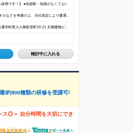
【未経験OK！ITへの興味と意欲を重視したポテンシャル採用です！】 ●未経験・知識がなくてもITへの関心や興味があればOK！ ●学歴不問 ＼前職での経験や業界は一切不問！／ □「昔からパソコンを触る
月給23万円～30万円（諸手当含む） ※経験・年齢・スキルなどを考慮の上、当社規定により優遇いたします。 ※残業は基本発生しませんが、発生した場合は時間外手当を全額別途支給します。 ※試用期間2ヶ月
★転勤なし／京都の本社勤務 ◆京都府京都市下京区五条通寺町西入ル御影堂町16-21 京都建物ビル2F ┗「清水五条」駅徒歩2分 ＼配属部署は温かい職場です♪／ 平均年齢は28歳で、若手も多く在籍し
検討中に入れる
躍/約900種類の研修を受講可/
ンス◎＞ 自分時間を大切にでき