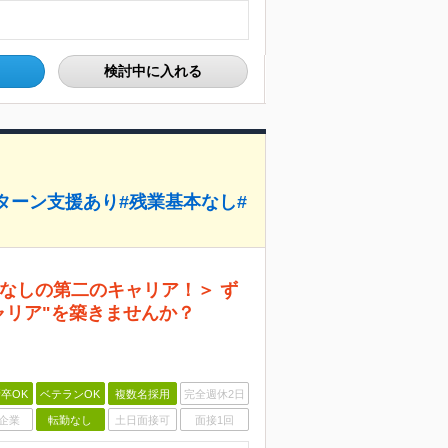
検討中に入れる
Iターン支援あり#残業基本なし#
なしの第二のキャリア！＞ ず
ャリア"を築きませんか？
卒OK
ベテランOK
複数名採用
完全週休2日
企業
転勤なし
土日面接可
面接1回