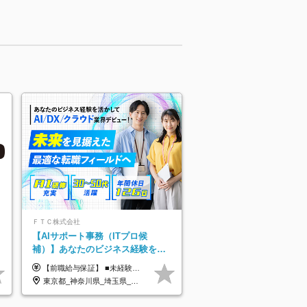
ＦＴＣ株式会社
【AIサポート事務（ITプロ候
補）】あなたのビジネス経験をAI
業界で活かす◆IT未経験OK◆目指
【前職給与保証】 ■未経験者： 月給30万円～35万円 ■ローキャリア（経験目安1年程度）： 月給35万円～40万円 ■経験者（経験目安3年以上）： 月給40万円～60万円 ■即戦力（経験目安5年以上）： 月給45万円～80万円 ※上記金額には固定残業代30時間分 【未経験者5万5000円～7万3000円、 ローキャリア6万4000円～7万3000円、 経験者5万8000円～10万9000円、 即戦力8万2000円～14万5000円】を含みます。 ※30時間を超える場合は追加で全額支給します。 ※経験・能力・前職給与などを総合的に評価したうえでご納得いただけるよう個別決定。 未経験者の場合、前職給与とポテンシャルを査定のうえ決定いたします。 ※日本国内でのIT業界経験、または同等の実務経験と能力に応じて決定します。 ※前職給与は日本円かつ、日本国内での実績に基づき評価します。 【納得の評価システム】 ★クォーター毎に査定する評価制度導入！ 明確な評価基準で翌年度年収を上げましょう！ ★評価対象期間に在籍中のほとんどの社員が昇給し 年収アップを実現しています！ ★様々なインセンティブ制度を用意し多角的に正当評価しています！ ※試用期間6カ月（期間中の待遇等に差異なし）
せるコンサル
東京都_神奈川県_埼玉県_千葉県