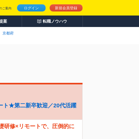
ログイン
新規会員登録
のご案内
人提案
転職ノウハウ
京都府
ート★第二新卒歓迎／20代活躍
礎研修×リモートで、圧倒的に