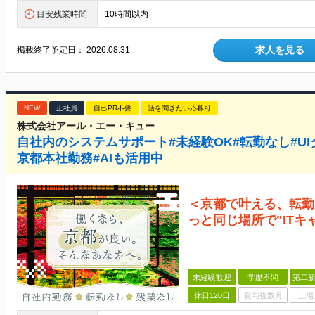
目安残業時間
10時間以内
求人を見る
掲載終了予定日：
2026.08.31
NEW
正社員
自己PR不要
話を聞きたい応募可
株式会社アール・エー・キュー
自社内のシステムサポート#未経験OK#転勤なし#U
京都本社勤務#AIも活用中
＜京都で叶える、転勤
っと同じ場所で"ITキ
未経験歓迎
学歴不問
第二新
休日120日
賞与複数月
上場