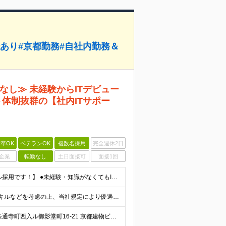
給あり#京都勤務#自社内勤務＆
なし≫ 未経験からITデビュー
ト体制抜群の【社内ITサポー
卒OK
ベテランOK
複数名採用
完全週休2日
企業
転勤なし
土日面接可
面接1回
【未経験OK！ITへの興味と意欲を重視したポテンシャル採用です！】 ●未経験・知識がなくてもITへの関心や興味があればOK！ ●学歴不問 ＼前職での経験や業界は一切不問！／ □「昔からパソコンを触る
月給23万円～30万円（諸手当含む） ※経験・年齢・スキルなどを考慮の上、当社規定により優遇いたします。 ※残業は基本発生しませんが、発生した場合は時間外手当を全額別途支給します。 ※試用期間2ヶ月
★転勤なし／京都の本社勤務 ◆京都府京都市下京区五条通寺町西入ル御影堂町16-21 京都建物ビル2F ┗「清水五条」駅徒歩2分 ＼配属部署は温かい職場です♪／ 平均年齢は28歳で、若手も多く在籍し