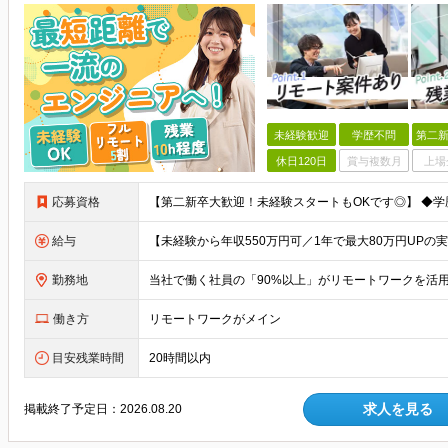
未経験歓迎
学歴不問
第二新
休日120日
賞与複数月
上場
応募資格
給与
勤務地
働き方
リモートワークがメイン
目安残業時間
20時間以内
求人を見る
掲載終了予定日：
2026.08.20