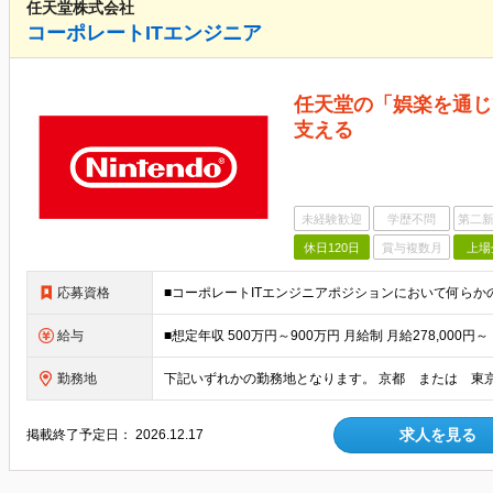
任天堂株式会社
コーポレートITエンジニア
任天堂の「娯楽を通じ
支える
未経験歓迎
学歴不問
第二新
休日120日
賞与複数月
上場
応募資格
給与
勤務地
求人を見る
掲載終了予定日：
2026.12.17