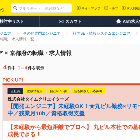
サイトマップ
ヘルプ
求人掲載
検討中リスト
スカウト
AIの求
ンジニア
その他専門エンジニア
社内SE・情報システムエンジニア
の転職・求人情報一覧
 × 京都府の転職・求人情報
4
1～4
件中
件を表示
PICK UP!
正社員
面接情報有
自己PR不要
話を聞きたい応募可
株式会社タイムクリエイターズ
【開発エンジニア】未経験OK！★丸ビル勤務×リモ
中／残業月10h／資格取得支援
【未経験から最短距離でプロへ】 丸ビル本社での基
成長できる！