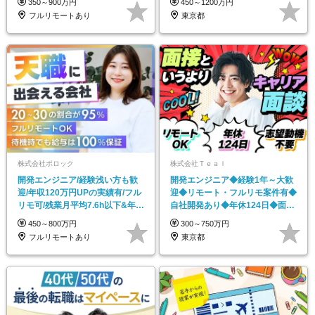
350～900万円
450～1200万円
フルリモートあり
東京都
株式会社ポロック
株式会社Ｔｅａｌ
開発エンジニア/経験浅い方も歓
開発エンジニア◆経験1年～大歓
迎/年収120万円UPの実績有/フル
迎◆リモート・フルリモ案件有◆
リモ可/残業月平均7.6h以下&年休
自社開発あり◆年休124日◆面接
126日
1回
450～800万円
300～750万円
フルリモートあり
東京都