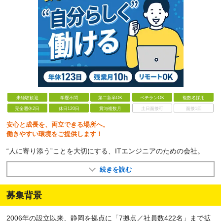
未経験歓迎
学歴不問
第二新卒OK
ベテランOK
複数名採用
完全週休2日
休日120日
賞与複数月
土日面接可
面接1回
安心と成長を、両立できる場所へ。
働きやすい環境をご提供します！
“人に寄り添う”ことを大切にする、ITエンジニアのための会社。
続きを読む
募集背景
2006年の設立以来、静岡を拠点に「7拠点／社員数422名」まで拡