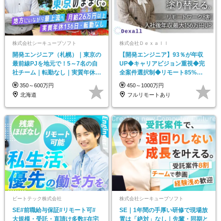
株式会社シーキューブソフト
株式会社Ｄｅｘａｌｌ
開発エンジニア（札幌）｜東京の
【開発エンジニア】93％が年収
最前線PJを地元で！5～7名の自
UP◆キャリアビジョン重視◆完
社チーム｜転勤なし｜実質年休
全案件選択制◆リモート85%◆
136日
現年収保証
350～600万円
450～1000万円
北海道
フルリモートあり
ビートテック株式会社
株式会社シーキューブソフト
SE#前職給与保証#リモート可#
SE｜1年間の手厚い研修で現場放
大規模・受託・直請け多数#在宅
置は「絶対」なし｜先輩・同期と