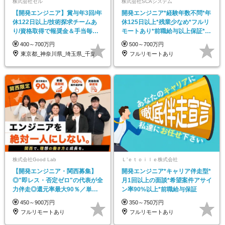
株式会社セル
株式会社SCAシステム
【開発エンジニア】賞与年3回/年
開発エンジニア*経験年数不問*年
休122日以上/技術探求チームあ
休125日以上*残業少なめ*フルリ
り/資格取得で報奨金＆手当毎月
モートあり*前職給与以上保証*月
支給/受託案件有
給30万円～
400～700万円
500～700万円
東京都_神奈川県_埼玉県_千葉県_大阪府
フルリモートあり
株式会社Good Lab
Ｌ’ｅｔｏｉｌｅ株式会社
【開発エンジニア・関西募集】
開発エンジニア*キャリア伴走型*
◎"即レス・否定ゼロ"の代表が全
月1回以上の面談*希望案件アサイ
力伴走◎還元率最大90％／単価
ン率90%以上*前職給与保証
連動／フルリモート可
450～900万円
350～750万円
フルリモートあり
フルリモートあり