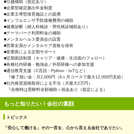
■引越補助（規定あり）
■企業型確定拠出年金制度
■企業主導型保育施設との提携
■インフルエンザ予防接種費用の補助
■健康診断（婦人科検診・男性検診補助あり）
■テーマパーク利用料金の補助
■メンタルヘルス委員会の設置
■営業全員がメンタルケア資格を保有
■産業医による定期サポート
■定期面談制度（キャリア・健康・生活面のフォロー）
■各種社内研修・勉強会／外部研修への参加支援
■通信教育支援（C言語・Python・IoTなど）
└修了祝い金：月2,000円（6ヶ月コースで最大12,000円支給）
■社内推奨資格取得による手当（月最大2万円）
└合格時は受験料全額補助＋祝金あり（規定による）
もっと知りたい！会社の素顔
トピックス
「安心して働ける」その一言を、心から言える会社でありたい。