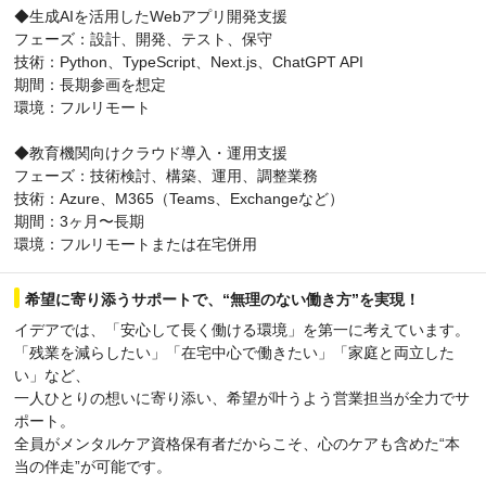
◆生成AIを活用したWebアプリ開発支援
フェーズ：設計、開発、テスト、保守
技術：Python、TypeScript、Next.js、ChatGPT API
期間：長期参画を想定
環境：フルリモート
◆教育機関向けクラウド導入・運用支援
フェーズ：技術検討、構築、運用、調整業務
技術：Azure、M365（Teams、Exchangeなど）
期間：3ヶ月〜長期
環境：フルリモートまたは在宅併用
希望に寄り添うサポートで、“無理のない働き方”を実現！
イデアでは、「安心して長く働ける環境」を第一に考えています。
「残業を減らしたい」「在宅中心で働きたい」「家庭と両立した
い」など、
一人ひとりの想いに寄り添い、希望が叶うよう営業担当が全力でサ
ポート。
全員がメンタルケア資格保有者だからこそ、心のケアも含めた“本
当の伴走”が可能です。