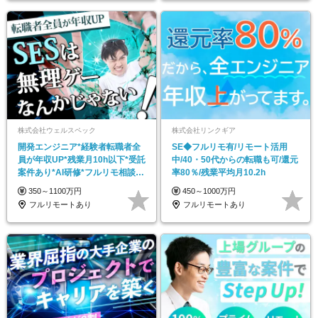
株式会社ウェルスペック
株式会社リンクギア
開発エンジニア*経験者転職者全
SE◆フルリモ有/リモート活用
員が年収UP*残業月10h以下*受託
中/40・50代からの転職も可/還元
案件あり*AI研修*フルリモ相談
率80％/残業平均月10.2h
OK
350～1100万円
450～1000万円
フルリモートあり
フルリモートあり