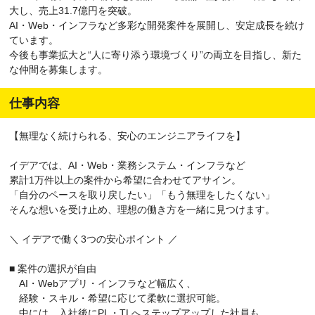
大し、売上31.7億円を突破。
AI・Web・インフラなど多彩な開発案件を展開し、安定成長を続け
ています。
今後も事業拡大と“人に寄り添う環境づくり”の両立を目指し、新た
な仲間を募集します。
仕事内容
【無理なく続けられる、安心のエンジニアライフを】
イデアでは、AI・Web・業務システム・インフラなど
累計1万件以上の案件から希望に合わせてアサイン。
「自分のペースを取り戻したい」「もう無理をしたくない」
そんな想いを受け止め、理想の働き方を一緒に見つけます。
＼ イデアで働く3つの安心ポイント ／
■ 案件の選択が自由
AI・Webアプリ・インフラなど幅広く、
経験・スキル・希望に応じて柔軟に選択可能。
中には、入社後にPL・TLへステップアップした社員も。