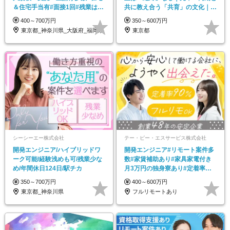
＆住宅手当有#面接1回#残業は月
共に教え合う「共育」の文化｜年
平均14.5時間
休実質136日
400～700万円
350～600万円
東京都_神奈川県_大阪府_福岡県
東京都
シーシーエー株式会社
テー・ピー・エスサービス株式会社
開発エンジニア/ハイブリッドワ
開発エンジニア#リモート案件多
ーク可能/経験浅めも可/残業少な
数#家賃補助あり#家具家電付き
め/年間休日124日/駅チカ
月3万円の独身寮あり#定着率
90%#プライム案件も
350～700万円
400～600万円
東京都_神奈川県
フルリモートあり