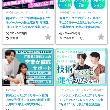
株式会社グリーンテック エンジニアリングソリューション事業部 豊田事業所
株式会社ラックテクノロジーズ
開発エンジニア*前職給与保証*大
開発エンジニア/プライム案件7
手メーカーの最上流案件*年間休
割/100％チーム制/上場グループ/
日121日*土日祝休み*残業少なめ*
定着率95％/充実の研修体制/年休
長期連休あり
123日
350～500万円
400～600万円
愛知県
フルリモートあり
SUN株式会社
ピクシーダストテクノロジーズ株式会社
開発エンジニア｜リモート有/賞
バックエンドエンジニア｜リモー
与年2回/選択できる給与制度！還
トワークOK*フレックスタイム制
元率80%以上可/残業10h以
*月給37.5万円以上*社会課題解決
下/Web面接1回
プロダクト