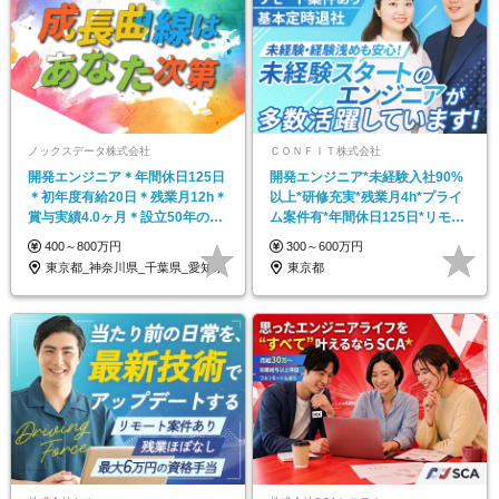
ノックスデータ株式会社
ＣＯＮＦＩＴ株式会社
開発エンジニア＊年間休日125日
開発エンジニア*未経験入社90%
＊初年度有給20日＊残業月12h＊
以上*研修充実*残業月4h*プライ
賞与実績4.0ヶ月＊設立50年の安
ム案件有*年間休日125日*リモー
定基盤
ト案件有
400～800万円
300～600万円
東京都_神奈川県_千葉県_愛知県
東京都