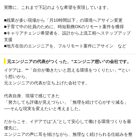
実際に、これまで下記のような希望を実現しています。
■残業が多い現場から「月10時間以下」の環境へアサイン変更
■子育て中の社員のために、時短勤務OKのリモート案件を獲得
■キャリアチェンジ希望者を、設計から上流工程へステップアップ
支援
■地方在住のエンジニアを、フルリモート案件にアサイン など
元エンジニアの代表がつくった、“エンジニア想い”の会社です。
イデアは、**「自分が働きたいと思える環境をつくりたい」**とい
う想いから、
元エンジニアの代表が立ち上げた会社です。
代表自身、現場で感じてきた
「努力しても評価が見えづらい」「無理を続けて心がすり減る」
──そんな現実を変えたいと考えました。
だからこそ、イデアでは“人”として安心して働ける環境づくりを最
優先に。
エンジニアの声に耳を傾けながら、無理なく続けられる仕組みを整