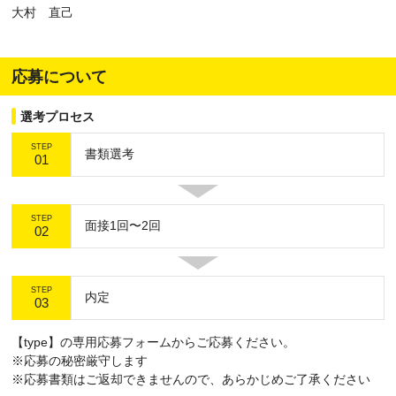
大村 直己
応募について
選考プロセス
STEP
書類選考
01
STEP
面接1回〜2回
02
STEP
内定
03
【type】の専用応募フォームからご応募ください。
※応募の秘密厳守します
※応募書類はご返却できませんので、あらかじめご了承ください