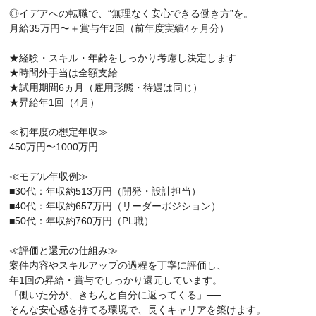
◎イデアへの転職で、“無理なく安心できる働き方”を。
月給35万円〜＋賞与年2回（前年度実績4ヶ月分）
★経験・スキル・年齢をしっかり考慮し決定します
★時間外手当は全額支給
★試用期間6ヵ月（雇用形態・待遇は同じ）
★昇給年1回（4月）
≪初年度の想定年収≫
450万円〜1000万円
≪モデル年収例≫
■30代：年収約513万円（開発・設計担当）
■40代：年収約657万円（リーダーポジション）
■50代：年収約760万円（PL職）
≪評価と還元の仕組み≫
案件内容やスキルアップの過程を丁寧に評価し、
年1回の昇給・賞与でしっかり還元しています。
「働いた分が、きちんと自分に返ってくる」──
そんな安心感を持てる環境で、長くキャリアを築けます。