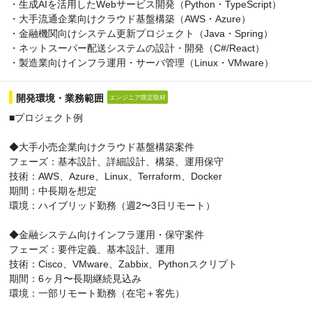
・生成AIを活用したWebサービス開発（Python・TypeScript）
・大手流通企業向けクラウド基盤構築（AWS・Azure）
・金融機関向けシステム更新プロジェクト（Java・Spring）
・ネットスーパー配送システムの設計・開発（C#/React）
・製造業向けインフラ運用・サーバ管理（Linux・VMware）
開発環境・業務範囲
エンジニア限定取材
■プロジェクト例
◆大手小売企業向けクラウド基盤構築案件
フェーズ：基本設計、詳細設計、構築、運用保守
技術：AWS、Azure、Linux、Terraform、Docker
期間：中長期を想定
環境：ハイブリッド勤務（週2〜3日リモート）
◆金融システム向けインフラ運用・保守案件
フェーズ：要件定義、基本設計、運用
技術：Cisco、VMware、Zabbix、Pythonスクリプト
期間：6ヶ月〜長期継続見込み
環境：一部リモート勤務（在宅＋客先）