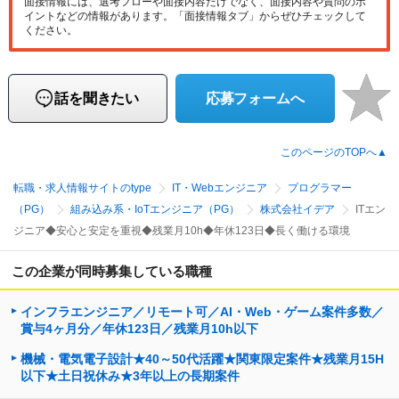
面接情報には、選考フローや面接内容だけでなく、面接内容や質問のポ
イントなどの情報があります。「面接情報タブ」からぜひチェックして
ください。
話を聞きたい
応募フォームへ
このページのTOPへ▲
転職・求人情報サイトのtype
IT・Webエンジニア
プログラマー
（PG）
組み込み系・IoTエンジニア（PG）
株式会社イデア
ITエン
ジニア◆安心と安定を重視◆残業月10h◆年休123日◆長く働ける環境
この企業が同時募集している職種
インフラエンジニア／リモート可／AI・Web・ゲーム案件多数／
賞与4ヶ月分／年休123日／残業月10h以下
機械・電気電子設計★40～50代活躍★関東限定案件★残業月15H
以下★土日祝休み★3年以上の長期案件