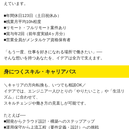
えています。
■年間休日123日（土日祝休み）
■残業月平均10h程度
■リモート・フルリモート案件あり
■賞与年2回（前年度実績4ヶ月分）
■営業全員がメンタルケア資格保有者
「もう一度、仕事を好きになれる場所で働きたい」──
そんな想いを持つあなたを、イデアは全力で支えます。
身につくスキル・キャリアパス
＼キャリアの方向転換も、いつでも相談OK／
イデアでは、エンジニア一人ひとりの「やりたいこと」や「生活リ
ズム」に合わせて、
スキルチェンジや働き方の見直しが可能です。
たとえば──
■開発からクラウド設計・構築へのステップアップ
■運用保守から上流工程（要件定義・設計）への挑戦