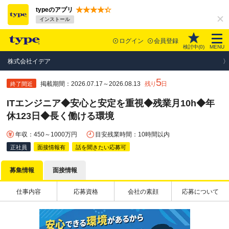
typeのアプリ
インストール
ログイン
会員登録
検討中(
0
)
MENU
株式会社イデア
5
掲載期間：2026.07.17～2026.08.13
残り
日
終了間近
ITエンジニア◆安心と安定を重視◆残業月10h◆年
休123日◆長く働ける環境
年収：450～1000万円
目安残業時間：10時間以内
正社員
面接情報有
話を聞きたい応募可
募集情報
面接情報
仕事内容
応募資格
会社の素顔
応募について