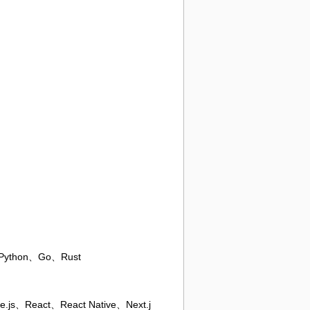
、Python、Go、Rust
js、React、React Native、Next.j