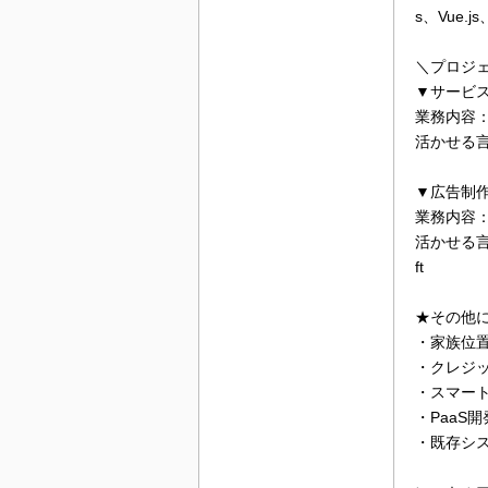
s、Vue.js
＼プロジ
▼サービス
業務内容
活かせる言語・
▼広告制作
業務内容
活かせる言語・ス
ft
★その他
・家族位置
・クレジッ
・スマート
・PaaS開
・既存シス