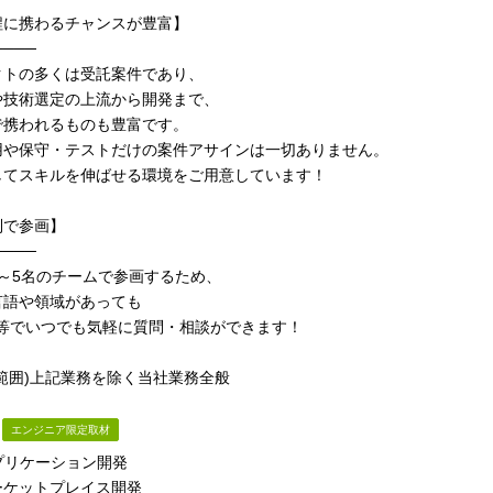
程に携わるチャンスが豊富】
────
クトの多くは受託案件であり、
や技術選定の上流から開発まで、
で携われるものも豊富です。
用や保守・テストだけの案件アサインは一切ありません。
してスキルを伸ばせる環境をご用意しています！
制で参画】
────
～5名のチームで参画するため、
言語や領域があっても
ck等でいつでも気軽に質問・相談ができます！
範囲)上記業務を除く当社業務全般
エンジニア限定取材
プリケーション開発
ーケットプレイス開発