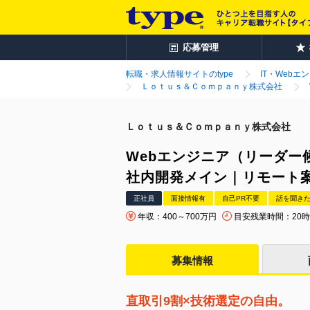
応募管理
転職・求人情報サイトのtype
IT・Webエ
Ｌｏｔｕｓ＆Ｃｏｍｐａｎｙ株式会社
Ｌｏｔｕｓ＆Ｃｏｍｐａｎｙ株式会社
Webエンジニア（リーダー
社内開発メイン｜リモート案
正社員
面接情報有
自己PR不要
話を聞き
年収：400～700万円
目安残業時間：20
募集情報
直取引9割×技術選定の自由。