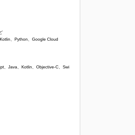
ど
lin、Python、Google Cloud
、Java、Kotlin、Objective-C、Swi