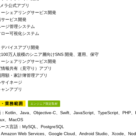
カメラ公式アプリ
リーシェアリングサービス開発
籍サービス開発
ページ管理システム
フロー可視化システム
トデバイスアプリ開発
100万人規模のシニア層向けSNS 開発、運用、保守
リーシェアリングサービス開発
置情報共有（見守り）アプリ
利用額・家計簿管理アプリ
ルサイネージ
キャンアプリ
境・業務範囲
エンジニア限定取材
tlin、Java、Objective-C、Swift、JavaScript、TypeScript、PHP
ux、MacOS
ス言語：MySQL、PostgreSQL
zon Web Services、Google Cloud、Android Studio、Xcode、Node.