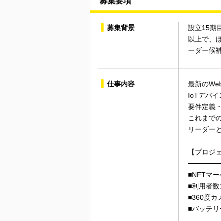
募集要項
募集背景
設立15
以上で、
ーダー候
仕事内容
最新のWe
IoTデバ
要件定義
これまで
リーダー
【プロジ
──────
■NFTマー
■利用者数
■360度カ
■バッテリー