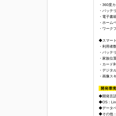
・360度
・バッテ
・電子書
・ホーム
・ワーク
◆スマー
・利用者数
・バッテ
・家族位
・カード
・デジタ
・画像ス
開発環
◆開発言語：Ko
◆OS：Lin
◆データベー
◆その他：Ama