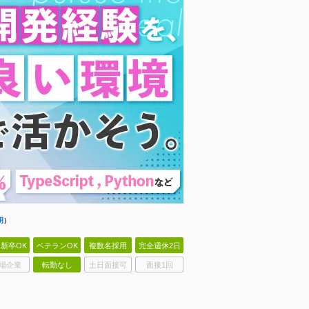
明
）
新卒OK
ベテランOK
複数名採用
完全週休2日
場企業
転勤なし
土日面接可
面接1回