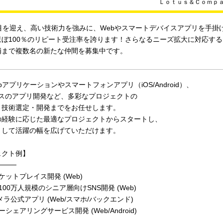
Ｌｏｔｕｓ＆Ｃｏｍｐ
期目を迎え、高い技術力を強みに、Webやスマートデバイスアプリを手掛
ほぼ100％のリピート受注率を誇ります！さらなるニーズ拡大に対応す
補まで複数名の新たな仲間を募集中です。
bアプリケーションやスマートフォンアプリ（iOS/Android）、
イスのアプリ開発など、多彩なプロジェクトの
・技術選定・開発までをお任せします。
の経験に応じた最適なプロジェクトからスタートし、
として活躍の幅を広げていただけます。
ェクト例】
────
ケットプレイス開発 (Web)
100万人規模のシニア層向けSNS開発 (Web)
メラ公式アプリ (Web/スマホ/バックエンド)
シェアリングサービス開発 (Web/Android)