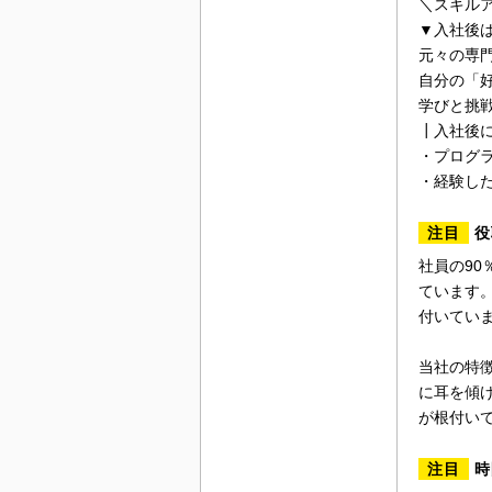
＼スキル
▼入社後は
元々の専
自分の「
学びと挑
┃入社後
・プログラミ
・経験し
注目
役
社員の9
ています
付いてい
当社の特
に耳を傾
が根付い
注目
時