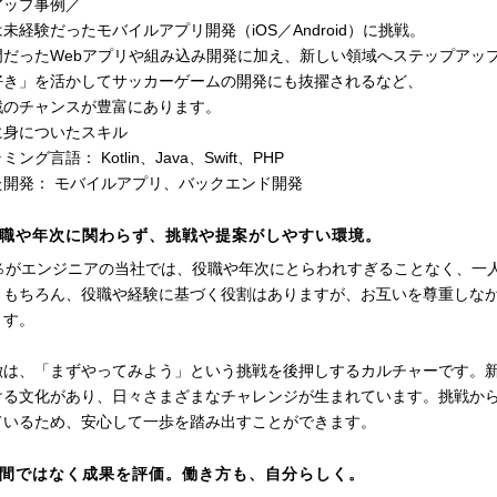
アップ事例／
未経験だったモバイルアプリ開発（iOS／Android）に挑戦。
門だったWebアプリや組み込み開発に加え、新しい領域へステップアッ
好き」を活かしてサッカーゲームの開発にも抜擢されるなど、
戦のチャンスが豊富にあります。
に身についたスキル
ング言語： Kotlin、Java、Swift、PHP
た開発： モバイルアプリ、バックエンド開発
職や年次に関わらず、挑戦や提案がしやすい環境。
0％がエンジニアの当社では、役職や年次にとらわれすぎることなく、一
。もちろん、役職や経験に基づく役割はありますが、お互いを尊重しな
ます。
徴は、「まずやってみよう」という挑戦を後押しするカルチャーです。
ける文化があり、日々さまざまなチャレンジが生まれています。挑戦か
ているため、安心して一歩を踏み出すことができます。
間ではなく成果を評価。働き方も、自分らしく。