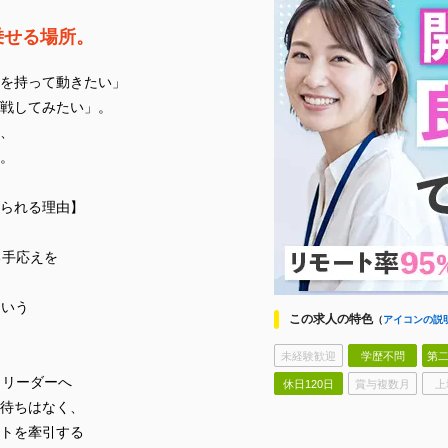
乗せる場所。
を持って動きたい」
戦してみたい」。
、
。
られる理由】
る手応えを
という
この求人の特色
（
アイコンの説
未経験歓迎
学歴不問
第二
らリーダーへ
休日120日
賞与複数月
上
待ちはなく、
トを牽引する