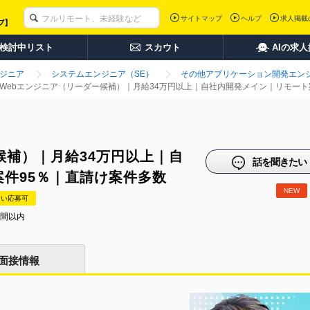
サイトマップ
ヘルプ
求人掲載
検討中リスト
スカウト
AIの求
ンジニア
システムエンジニア（SE）
その他アプリケーション開発エンジ
Webエンジニア（リーダー候補）｜月給34万円以上｜自社内開発メイン｜リモート
候補）｜月給34万円以上｜自
話を聞きたい
件95％｜直請け案件多数
NEW
たい応募可
時間以内
面接情報