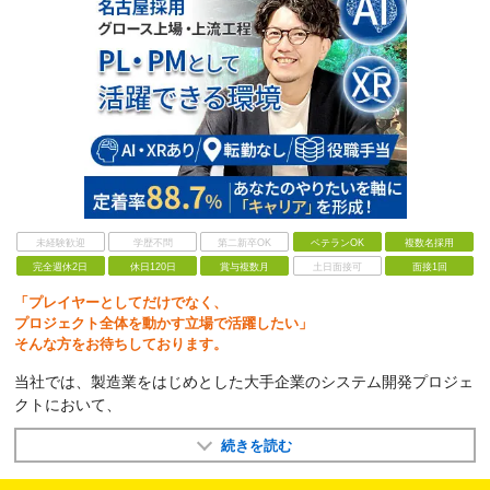
未経験歓迎
学歴不問
第二新卒OK
ベテランOK
複数名採用
完全週休2日
休日120日
賞与複数月
土日面接可
面接1回
「プレイヤーとしてだけでなく、
プロジェクト全体を動かす立場で活躍したい」
そんな方をお待ちしております。
当社では、製造業をはじめとした大手企業のシステム開発プロジェ
クトにおいて、
続きを読む