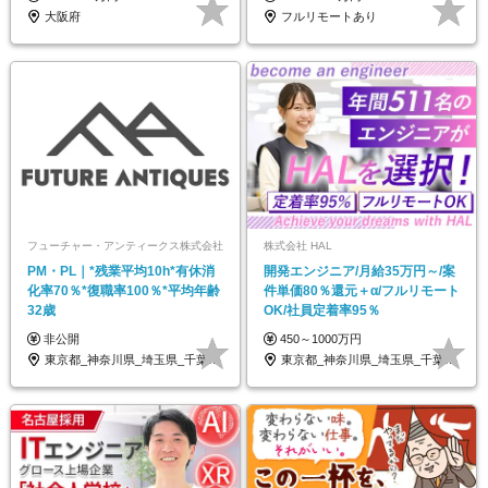
大阪府
フルリモートあり
フューチャー・アンティークス株式会社
株式会社 HAL
PM・PL｜*残業平均10h*有休消
開発エンジニア/月給35万円～/案
化率70％*復職率100％*平均年齢
件単価80％還元＋α/フルリモート
32歳
OK/社員定着率95％
非公開
450～1000万円
東京都_神奈川県_埼玉県_千葉県_大阪府
東京都_神奈川県_埼玉県_千葉県_大阪府…