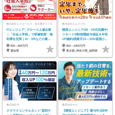
株式会社エスユーエス 名古屋オフィス
株式会社エムズプロ
ITエンジニア│グロース上場企業
開発エンジニア/40・50代活躍中/
｜「社会人学校」で研修制度・福
リモート8割/前職給与保証＆年収
利厚生充実｜AI・XRなどの最先
UP確約/残業月10～20h/直請け8
端技術│転勤無
割
400～800万円
450～1000万円
愛知県
東京都_神奈川県_福岡県
株式会社SI
株式会社セル
クラウドコンサルタント*原則チ
【開発エンジニア】賞与年3回/年