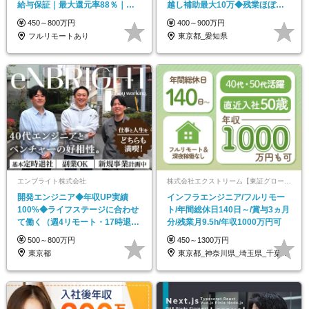
給与保証｜最大還元率88％｜年
越し補助最大10万◆残業ほぼな
休最大144日
し◆月給60万も可
450～800万円
400～900万円
フルリモートあり
東京都_愛知県
エンブライト株式会社
株式会社エクストリーム【東証グロース上場】
開発エンジニア◆年収UP実績
インフラエンジニア/フルリモー
100%◆ライフステージに合わせ
ト/年間総休日140日～/賞与3ヵ月
て働く（週4リモート・17時退社
分/残業月9.5h/年収1000万円可
相談可）◆副業OK
500～800万円
450～1300万円
東京都
東京都_神奈川県_埼玉県_千葉県_大阪府…