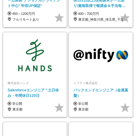
ーム体制*ナショナルクライアン
休122日以上/技術探求チームあ
ト中心* 年収UP保証*
り/資格取得で報奨金＆手当毎月
支給/受託案件有
450～1200万円
400～700万円
フルリモートあり
東京都_神奈川県_埼玉県_千葉県_大阪府
株式会社ハンズ
ニフティ株式会社
Salesforceエンジニア * 土日休
バックエンドエンジニア（会員基
み・年間休日120日
盤）
非公開
非公開
東京都
東京都