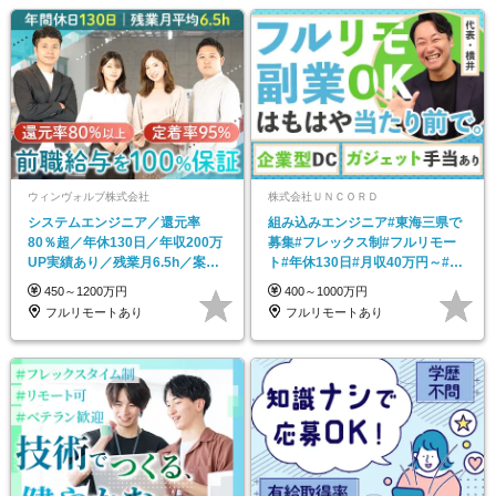
ウィンヴォルブ株式会社
株式会社ＵＮＣＯＲＤ
システムエンジニア／還元率
組み込みエンジニア#東海三県で
80％超／年休130日／年収200万
募集#フレックス制#フルリモー
UP実績あり／残業月6.5h／案件
ト#年休130日#月収40万円～#前
選択制
職給与保証
450～1200万円
400～1000万円
フルリモートあり
フルリモートあり