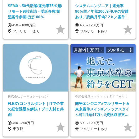
SE/40～50代活躍/還元率75％超/
システムエンジニア｜還元率
リモート9割/直請・受託多数/希
80％超／年収200万円UPの実績
望案件参画ほぼ100％
あり／残業月平均7.2ｈ／案件選
択制（常時2万件）
450～1000万円
450～1250万円
フルリモートあり
フルリモートあり
株式会社サーキュレーション
株式会社ＳｙｎｅｒｇｙＥｆｆｅｃｔ
FLEXYコンサルタント｜ITで企業
開発エンジニア#フルリモート＆
の経営課題を解決！プロ人材と共
東京案件メイン#フレックスタイ
創
ム可#月給41万～#資格取得支援#
育児中の社員活躍
450～800万円
500～1200万円
東京都
フルリモートあり