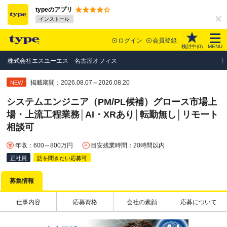
typeのアプリ
インストール
ログイン
会員登録
検討中(
0
)
MENU
株式会社エスユーエス 名古屋オフィス
掲載期間：2026.08.07～2026.08.20
NEW
システムエンジニア（PM/PL候補）グロース市場上
場・上流工程業務│AI・XRあり│転勤無し│リモート
相談可
年収：600～800万円
目安残業時間：20時間以内
正社員
話を聞きたい応募可
募集情報
仕事内容
応募資格
会社の素顔
応募について