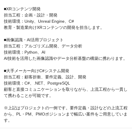
■XRコンテンツ開発
担当工程：企画・設計・開発
技術環境：Unity、Unreal Engine、C#
教育・製造業向けXRコンテンツの開発を担当します。
■画像認識・AI活用プロジェクト
担当工程：アルゴリズム開発、データ分析
技術環境：Python、AI
AI技術を活用した画像認識やデータ分析基盤の構築に携わります。
■大手メーカー向けC#システム開発
担当工程：顧客折衝、要件定義、設計、開発
技術環境：C#、.NET、PostgreSQL
顧客と直接コミュニケーションを取りながら、上流工程から一貫し
て携わることが可能です。
※上記はプロジェクトの一例です。要件定義・設計などの上流工程
から、PL・PM、PMOポジションまで幅広い案件をご用意していま
す。