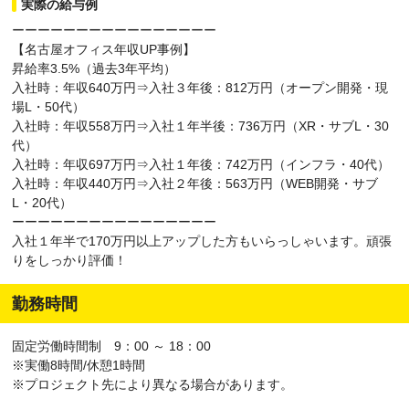
実際の給与例
ーーーーーーーーーーーーーーーー
【名古屋オフィス年収UP事例】
昇給率3.5%（過去3年平均）
入社時：年収640万円⇒入社３年後：812万円（オープン開発・現
場L・50代）
入社時：年収558万円⇒入社１年半後：736万円（XR・サブL・30
代）
入社時：年収697万円⇒入社１年後：742万円（インフラ・40代）
入社時：年収440万円⇒入社２年後：563万円（WEB開発・サブ
L・20代）
ーーーーーーーーーーーーーーーー
入社１年半で170万円以上アップした方もいらっしゃいます。頑張
りをしっかり評価！
勤務時間
固定労働時間制 9：00 ～ 18：00
※実働8時間/休憩1時間
※プロジェクト先により異なる場合があります。