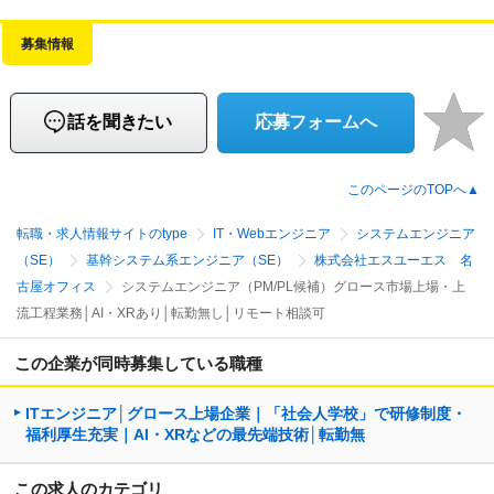
募集情報
話を聞きたい
応募フォームへ
このページのTOPへ▲
転職・求人情報サイトのtype
IT・Webエンジニア
システムエンジニア
（SE）
基幹システム系エンジニア（SE）
株式会社エスユーエス 名
古屋オフィス
システムエンジニア（PM/PL候補）グロース市場上場・上
流工程業務│AI・XRあり│転勤無し│リモート相談可
この企業が同時募集している職種
ITエンジニア│グロース上場企業｜「社会人学校」で研修制度・
福利厚生充実｜AI・XRなどの最先端技術│転勤無
この求人のカテゴリ