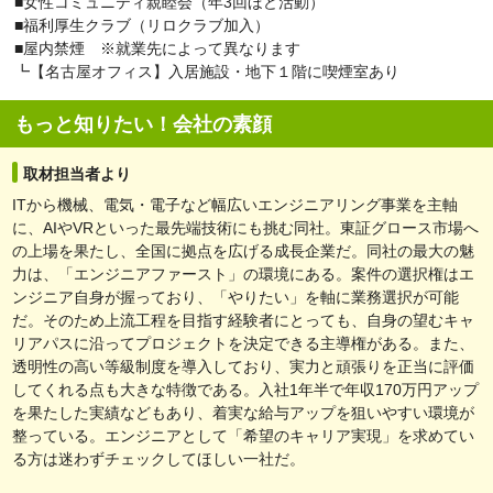
■女性コミュニティ親睦会（年3回ほど活動）
■福利厚生クラブ（リロクラブ加入）
■屋内禁煙 ※就業先によって異なります
┗【名古屋オフィス】入居施設・地下１階に喫煙室あり
もっと知りたい！会社の素顔
取材担当者より
ITから機械、電気・電子など幅広いエンジニアリング事業を主軸
に、AIやVRといった最先端技術にも挑む同社。東証グロース市場へ
の上場を果たし、全国に拠点を広げる成長企業だ。同社の最大の魅
力は、「エンジニアファースト」の環境にある。案件の選択権はエ
ンジニア自身が握っており、「やりたい」を軸に業務選択が可能
だ。そのため上流工程を目指す経験者にとっても、自身の望むキャ
リアパスに沿ってプロジェクトを決定できる主導権がある。また、
透明性の高い等級制度を導入しており、実力と頑張りを正当に評価
してくれる点も大きな特徴である。入社1年半で年収170万円アップ
を果たした実績などもあり、着実な給与アップを狙いやすい環境が
整っている。エンジニアとして「希望のキャリア実現」を求めてい
る方は迷わずチェックしてほしい一社だ。