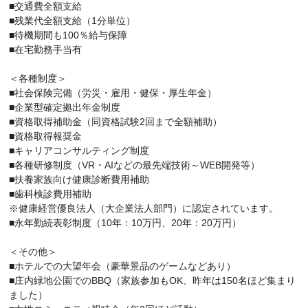
■交通費全額支給
■残業代全額支給（1分単位）
■待機期間も100％給与保障
■在宅勤務手当有
＜各種制度＞
■社会保険完備（労災・雇用・健保・厚生年金）
■企業型確定拠出年金制度
■資格取得補助金（同資格試験2回まで全額補助）
■資格取得報奨金
■キャリアコンサルティング制度
■各種研修制度（VR・AIなどの最先端技術～WEB開発等）
■扶養家族向け健康診断費用補助
■歯科検診費用補助
※健康経営優良法人（大企業法人部門）に認定されています。
■永年勤続表彰制度（10年：10万円、20年：20万円）
＜その他＞
■ホテルでの大望年会（豪華景品のゲームなどあり）
■庄内緑地公園でのBBQ（家族参加もOK、昨年は150名ほど集まり
ました）