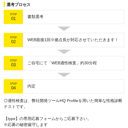
選考プロセス
STEP
書類選考
01
STEP
WEB面接1回※拠点長が対応させていただきます！
02
STEP
ご自宅にて「WEB適性検査」約30分程
03
STEP
内定
04
◎適性検査は、弊社開発ツールHQ Profileを用いた簡単な性格診断
テストです。
【type】の専用応募フォームからご応募下さい。
※応募の秘密厳守します