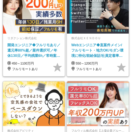
リダクション株式会社
株式会社ＸＥＮＤＯＵ
開発エンジニア◆フルリモあり／
Webエンジニア◆直案件メイン/
還元率80%超／案件選択可／年
フルリモート・地方OK/モダン環
休130日／平均残業6h／常時案件
境に特化/前給保証/社員定着率
2万件獲得中
98％
450～1100万円
550～1200万円
フルリモートあり
フルリモートあり
株式会社アビリティ
フルウィル株式会社【上場企業グループ】