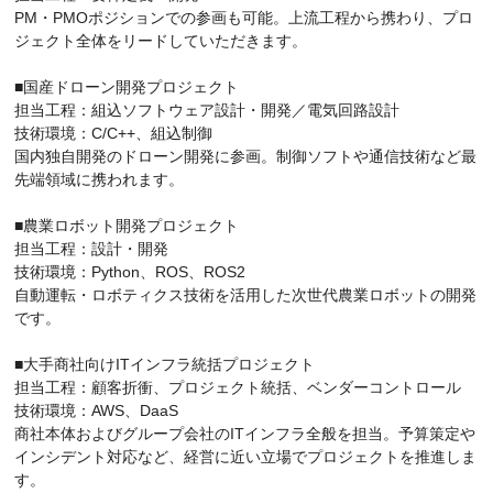
PM・PMOポジションでの参画も可能。上流工程から携わり、プロ
ジェクト全体をリードしていただきます。
■国産ドローン開発プロジェクト
担当工程：組込ソフトウェア設計・開発／電気回路設計
技術環境：C/C++、組込制御
国内独自開発のドローン開発に参画。制御ソフトや通信技術など最
先端領域に携われます。
■農業ロボット開発プロジェクト
担当工程：設計・開発
技術環境：Python、ROS、ROS2
自動運転・ロボティクス技術を活用した次世代農業ロボットの開発
です。
■大手商社向けITインフラ統括プロジェクト
担当工程：顧客折衝、プロジェクト統括、ベンダーコントロール
技術環境：AWS、DaaS
商社本体およびグループ会社のITインフラ全般を担当。予算策定や
インシデント対応など、経営に近い立場でプロジェクトを推進しま
す。