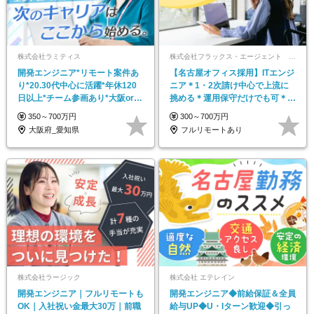
株式会社ラミティス
株式会社フラックス・エージェント 関西支店
開発エンジニア*リモート案件あ
【名古屋オフィス採用】ITエンジ
り*20.30代中心に活躍*年休120
ニア＊1・2次請け中心で上流に
日以上*チーム参画あり*大阪or名
挑める＊運用保守だけでも可＊残
古屋勤務
業少＊年休126日
350～700万円
300～700万円
大阪府_愛知県
フルリモートあり
株式会社ラージック
株式会社 エテレイン
開発エンジニア｜フルリモートも
開発エンジニア◆前給保証＆全員
OK｜入社祝い金最大30万｜前職
給与UP◆U・Iターン歓迎◆引っ