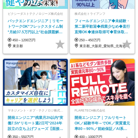
ピクシーダストテクノロジーズ株式会社
株式会社トライアンフ
バックエンドエンジニア｜リモー
フィールドエンジニア◆未経験・
トワークOK*フレックスタイム制
第二新卒歓迎◆残業少なめ◆直行
*月給37.5万円以上*社会課題解決
直帰OK◆連休取得可◆育休取得
プロダクト
実績あり
450～1200万円
250～450万円
東京都
東京都_大阪府_愛知県_北海道_宮城県_…
マネジメント・オブ・テクノロジ株式会社
FLARETECH株式会社
開発エンジニア*残業月2h以内*実
開発エンジニア｜フルリモート
働7.5h*リモート週2日可*2024年
OK／経験半年～でOK／実質還元
設立の立ち上げフェーズ【面接1
率80～90%／前給保証／AI系な
回】
ど最先端案件多数
350～550万円
400～1000万円