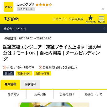
typeのアプリ
インストール
ログイン
会員登録
検討中(
0
)
MENU
株式会社アクシオ
掲載期間：2026.07.24～2026.08.20
認証基盤エンジニア｜東証プライム上場G｜週の半
分はリモートOK｜自社内開発｜チームビルディン
グ
年収：450～750万円
目安残業時間：20時間以内
正社員
面接情報有
自己PR不要
募集情報
面接情報
仕事内容
応募資格
会社の素顔
応募について