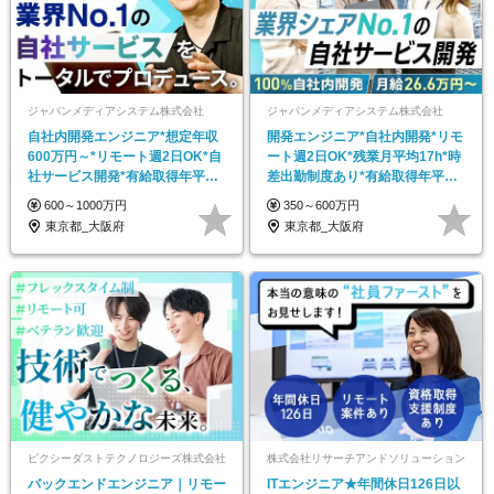
ジャパンメディアシステム株式会社
ジャパンメディアシステム株式会社
自社内開発エンジニア*想定年収
開発エンジニア*自社内開発*リモ
600万円～*リモート週2日OK*自
ート週2日OK*残業月平均17h*時
社サービス開発*有給取得年平均
差出勤制度あり*有給取得年平均
16日
16日
600～1000万円
350～600万円
東京都_大阪府
東京都_大阪府
ピクシーダストテクノロジーズ株式会社
株式会社リサーチアンドソリューション
バックエンドエンジニア｜リモー
ITエンジニア★年間休日126日以