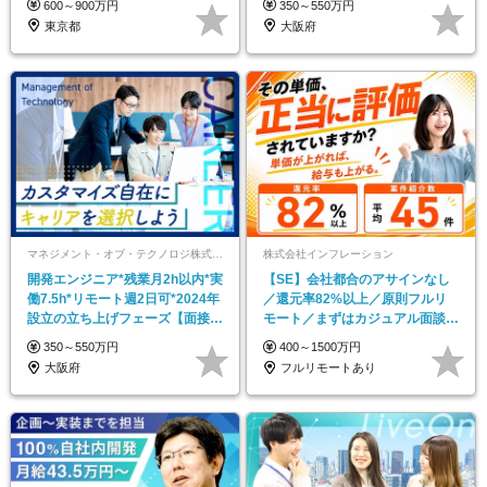
600～900万円
350～550万円
東京都
大阪府
マネジメント・オブ・テクノロジ株式会社
株式会社インフレーション
開発エンジニア*残業月2h以内*実
【SE】会社都合のアサインなし
働7.5h*リモート週2日可*2024年
／還元率82%以上／原則フルリ
設立の立ち上げフェーズ【面接1
モート／まずはカジュアル面談か
回】
ら◎
350～550万円
400～1500万円
大阪府
フルリモートあり