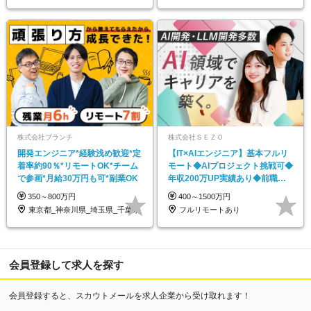
株式会社ブランチ
株式会社ＳＥＺＯ
開発エンジニア*経験浅め歓迎*定
【IT×AIエンジニア】基本フルリ
着率約90％*リモートOK*チーム
モート◆AIプロジェクト挑戦可◆
で参画*月給30万円も可*副業OK
年収200万UP実績あり◆前職給
与保証
350～800万円
400～1500万円
東京都_神奈川県_埼玉県_千葉県
フルリモートあり
会員登録して求人を探す
会員登録すると、スカウトメールを求人企業から受け取れます！