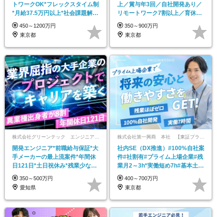
トワークOK*フレックスタイム制
上／賞与年3回／自社開発あり／
*月給37.5万円以上*社会課題解決
リモートワーク7割以上／育休取
プロダクト
得率100％
450～1200万円
350～900万円
東京都
東京都
株式会社グリーンテック エンジニアリングソリューション事業部 豊田事業所
株式会社第一興商 本社 【東証プライム上場】
開発エンジニア*前職給与保証*大
社内SE（DX推進）#100%自社案
手メーカーの最上流案件*年間休
件#社割有#プライム上場企業#残
日121日*土日祝休み*残業少なめ*
業月2～3h*実働短め7h#基本土日
長期連休あり
祝休み
350～500万円
400～700万円
愛知県
東京都