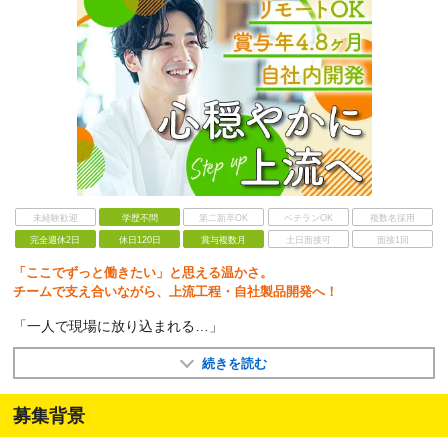
未経験歓迎
学歴不問
第二新卒OK
ベテランOK
複数名採用
完全週休2日
休日120日
賞与複数月
土日面接可
面接1回
「ここでずっと働きたい」と思える温かさ。
チームで支え合いながら、上流工程・自社製品開発へ！
「一人で現場に放り込まれる…」
続きを読む
募集背景