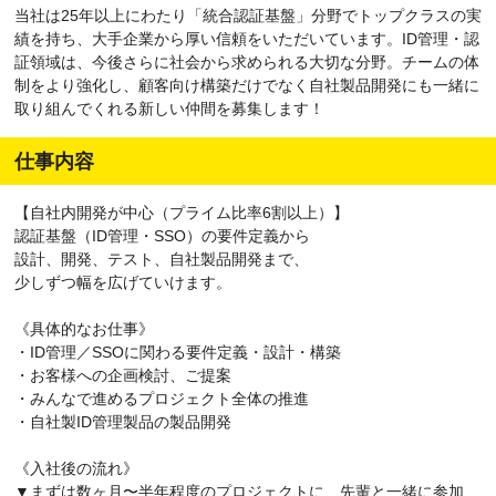
当社は25年以上にわたり「統合認証基盤」分野でトップクラスの実
績を持ち、大手企業から厚い信頼をいただいています。ID管理・認
証領域は、今後さらに社会から求められる大切な分野。チームの体
制をより強化し、顧客向け構築だけでなく自社製品開発にも一緒に
取り組んでくれる新しい仲間を募集します！
仕事内容
【自社内開発が中心（プライム比率6割以上）】
認証基盤（ID管理・SSO）の要件定義から
設計、開発、テスト、自社製品開発まで、
少しずつ幅を広げていけます。
《具体的なお仕事》
・ID管理／SSOに関わる要件定義・設計・構築
・お客様への企画検討、ご提案
・みんなで進めるプロジェクト全体の推進
・自社製ID管理製品の製品開発
《入社後の流れ》
▼まずは数ヶ月〜半年程度のプロジェクトに、先輩と一緒に参加