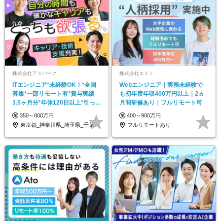
株式会社アスパーク
株式会社エイト
ITエンジニア*未経験OK！*全国
Webエンジニア｜実務未経験で
募集*一部リモート有*賞与実績
も初年度年収400万円以上｜2ヵ
3.5ヶ月分*年休120日以上*引っ越
月間研修あり｜フルリモート可
し手当有
350～800万円
400～900万円
東京都_神奈川県_埼玉県_千葉県_大阪府…
フルリモートあり