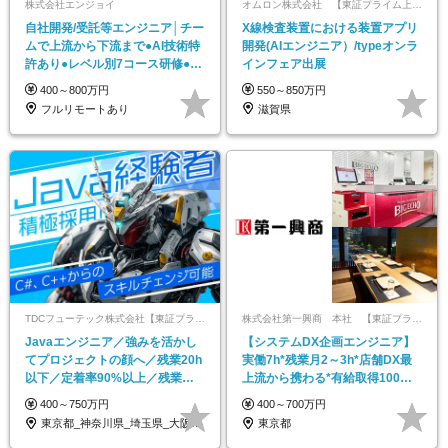
株式会社エンジョイ
オムロン株式会社 【東証プライム上場】
自社開発/受託等エンジニア│チー
X線検査装置における装置アプリ
ムで上流から下流まで●AI技術特
開発(AIエンジニア）/typeオンラ
許あり●レベル別7コース研修●経
インフェア出展
験浅い方OK
400～800万円
550～850万円
フルリモートあり
滋賀県
TDCフューテック株式会社【東証プライム市場TDCグループ】
株式会社第一興商 本社 【東証プライム上場】
Javaエンジニア／強みを活かし
【システムDX企画エンジニア】
てプロジェクトの顔へ／残業20h
実働7h*残業月2～3h*店舗DX最
以下／定着率90%以上／残業代
上流から携わる*有給取得100%
全額⽀給
も可*社割有
400～750万円
400～700万円
東京都_神奈川県_埼玉県_大阪府_新潟県
東京都