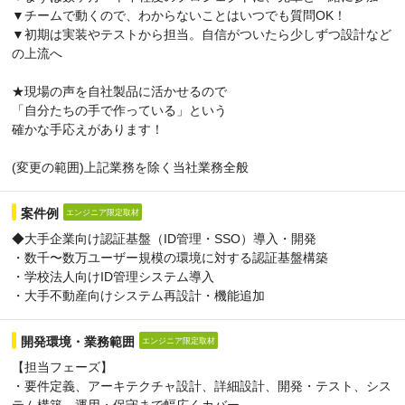
▼チームで動くので、わからないことはいつでも質問OK！
▼初期は実装やテストから担当。自信がついたら少しずつ設計など
の上流へ
★現場の声を自社製品に活かせるので
「自分たちの手で作っている」という
確かな手応えがあります！
(変更の範囲)上記業務を除く当社業務全般
案件例
エンジニア限定取材
◆大手企業向け認証基盤（ID管理・SSO）導入・開発
・数千〜数万ユーザー規模の環境に対する認証基盤構築
・学校法人向けID管理システム導入
・大手不動産向けシステム再設計・機能追加
開発環境・業務範囲
エンジニア限定取材
【担当フェーズ】
・要件定義、アーキテクチャ設計、詳細設計、開発・テスト、シス
テム構築、運用・保守まで幅広くカバー。