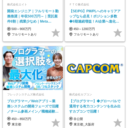
株式会社エイト
ＦＴＣ株式会社
開発エンジニア｜フルリモート勤
【SE/PG】PM/PLへのキャリアア
務推奨｜年収500万円～｜受託案
ップなら必見！ポジション多数
件8割｜残業少なめ｜Meta
◆9期連続増益！AI企業へ進化中
Quest2支給
【前給保証】
500～900万円
450～1200万円
フルリモートあり
フルリモートあり
フレックシステムズ株式会社
株式会社カプコン
プログラマー／Webアプリ～業
【プログラマー】◆グローバルで
務システムの開発フェーズで活躍
通用する有力コンテンツを生み出
／チーム参画メイン／職種経験不
すカプコンで活躍！
問・育成枠採用あり
450～850万円
非公開
東京都
東京都_大阪府