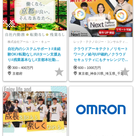
株式会社アール・エー・キュー
レック・テクノロジー・コンサルティング株式会社
自社内のシステムサポート#未経
クラウドアーキテクト／リモート
験OK#転勤なし#UIターン支援あ
ワーク／給与UP確約／クラウド
り#残業基本なし#京都本社勤務
セキュリティにもチャレンジでき
#AIも活用中
る／年休125日
300～400万円
600～1000万円
京都府
東京都_神奈川県_埼玉県_千葉県