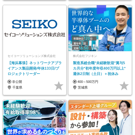
セイコーソリューションズ株式会社
株式会社フジキン
【海浜幕張】ネットワークアプラ
製造系総合職*未経験歓迎*賞与5
イアンス製品開発/年休133日/プ
カ月分*初年度年収400万円以上*
ロジェクトリーダー
週休2日制（土日）＋祝休み
非公開
400～500万円
千葉県
茨城県