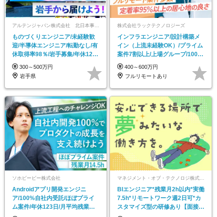
アルテンジャパン株式会社 北日本事業本部
株式会社ラックテクノロジーズ
ものづくりエンジニア/未経験歓
インフラエンジニア/設計構築メ
迎/半導体エンジニア/転勤なし/有
イン（上流未経験OK）/プライム
休取得率98％/岩手募集/年休125
案件7割以上/上場グループ/100％
日
チーム制
300～500万円
400～600万円
岩手県
フルリモートあり
ソホビービー株式会社
マネジメント・オブ・テクノロジ株式会社
Androidアプリ開発エンジニ
BIエンジニア*残業月2h以内*実働
ア/100%自社内受託/ほぼプライ
7.5h*リモートワーク週2日可*カ
ム案件/年休123日/月平均残業
スタマイズ型の研修あり【面接1
14.5h
回】