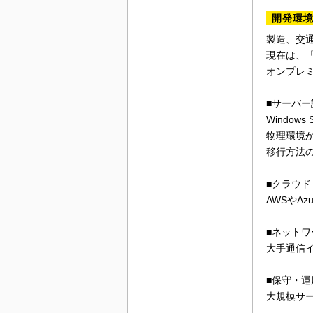
開発環
製造、交
現在は、
オンプレ
■サーバ
Window
物理環境か
移行方法
■クラウド
AWSやA
■ネットワ
大手通信
■保守・運
大規模サ