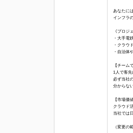
あなたに
インフラ
《プロジ
・大手電
・クラウド
・自治体
【チーム
1人で客
必ず当社
分からな
【市場価
クラウド
当社では
（変更の