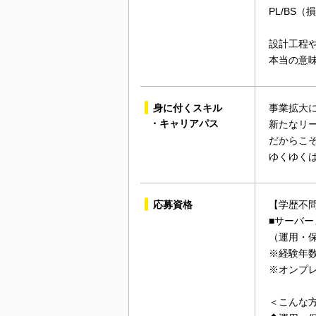
PL/BS
設計工程
本当の意
身に付くスキル
事業拡大
・キャリアパス
新たなリ
だからこ
ゆくゆく
応募資格
【学歴不
■サーバ
（運用・
※経験年
※オンプ
＜こんな