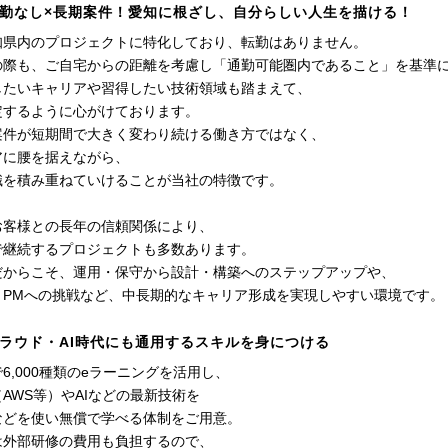
勤なし×長期案件！愛知に根ざし、自分らしい人生を描ける！
知県内のプロジェクトに特化しており、転勤はありません。
の際も、ご自宅からの距離を考慮し「通勤可能圏内であること」を基準
したいキャリアや習得したい技術領域も踏まえて、
定するように心がけております。
案件が短期間で大きく変わり続ける働き方ではなく、
アに腰を据えながら、
識を積み重ねていけることが当社の特徴です。
お客様との長年の信頼関係により、
で継続するプロジェクトも多数あります。
だからこそ、運用・保守から設計・構築へのステップアップや、
・PMへの挑戦など、中長期的なキャリア形成を実現しやすい環境です。
ラウド・AI時代にも通用するスキルを身につける
6,000種類のeラーニングを活用し、
AWS等）やAIなどの最新技術を
などを使い無償で学べる体制をご用意。
は外部研修の費用も負担するので、