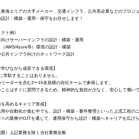
は東海エリアの大手メーカー、交通インフラ、公共系企業などのプロジ
の設計・構築・運用・保守をお任せします！
ェクト例》
鉄向けサーバーインフラの設計・構築・運用
（AWS/Azure等）環境の設計・構築
や公共インフラ向けのネットワーク設計
で学びながら成長できる環境】
先に常駐することはありません。
のリーダーを含む2〜15名規模の自社チームで参画します。
いことはすぐに質問できるため、精神的な負担が少なく、安心して働い
値を高めるキャリア形成】
活用や自動化が進む中でも、設計・構築・要件整理といった上流工程の
日々の業務やOJTを通じて、運用保守から設計・構築へキャリアを広げ
範囲）上記業務を除く当社業務全般