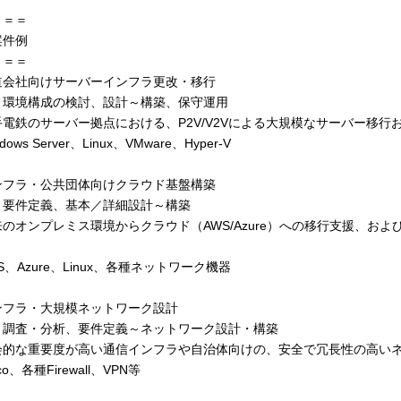
＝＝＝
案件例
＝＝＝
道会社向けサーバーインフラ更改・移行
：環境構成の検討、設計～構築、保守運用
電鉄のサーバー拠点における、P2V/V2Vによる大規模なサーバー移行
ows Server、Linux、VMware、Hyper-V
ンフラ・公共団体向けクラウド基盤構築
：要件定義、基本／詳細設計～構築
のオンプレミス環境からクラウド（AWS/Azure）への移行支援、お
。
S、Azure、Linux、各種ネットワーク機器
ンフラ・大規模ネットワーク設計
：調査・分析、要件定義～ネットワーク設計・構築
会的な重要度が高い通信インフラや自治体向けの、安全で冗長性の高い
o、各種Firewall、VPN等