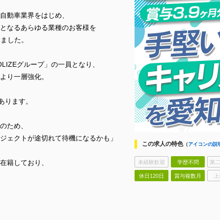
自動車業界をはじめ、
となるあらゆる業種のお客様を
きました。
OLIZEグループ」の一員となり、
より一層強化。
あります。
のため、
ジェクトが途切れて待機になるかも」
この求人の特色
（
アイコンの説
在籍しており、
未経験歓迎
学歴不問
第二
休日120日
賞与複数月
上