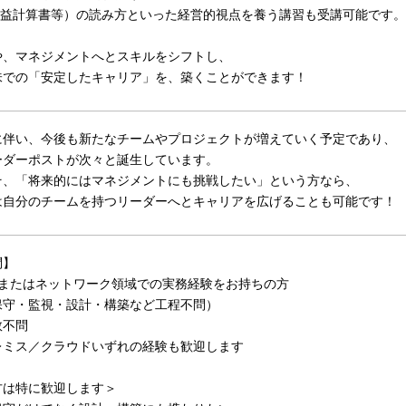
（損益計算書等）の読み方といった経営的視点を養う講習も受講可能です。
や、マネジメントへとスキルをシフトし、
味での「安定したキャリア」を、築くことができます！
に伴い、今後も新たなチームやプロジェクトが増えていく予定であり、
ーダーポストが次々と誕生しています。
そ、「将来的にはマネジメントにも挑戦したい」という方なら、
は自分のチームを持つリーダーへとキャリアを広げることも可能です！
問】
ーまたはネットワーク領域での実務経験をお持ちの方
保守・監視・設計・構築など工程不問）
数不問
レミス／クラウドいずれの経験も歓迎します
方は特に歓迎します＞