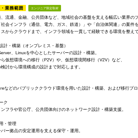
境・業務範囲
エンジニア限定取材
通、流通、金融、公共団体など、地域社会の基盤を支える幅広い業界の
「社会インフラ（通信、電力、ガス、鉄道）」や「自治体関連」の案件
ミスからクラウドまで、インフラ領域を一貫して経験できる環境を整え
ー設計・構築（オンプレミス・基盤）
s Server、Linuxを中心としたサーバーの設計・構築。
ら仮想環境への移行（P2V）や、仮想環境間移行（V2V）など、
の検討から環境構成の設計まで対応します。
zureなどのパブリッククラウド環境を用いた設計・構築、および移行プ
ーク
インフラや官公庁、公共団体向けのネットワーク設計・構築支援。
用・管理
ーバー拠点の安定運用を支える保守・運用。