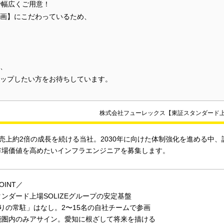
で幅広くご用意！
画】にこだわっているため、
、
ップしたい方をお待ちしています。
株式会社フューレックス【東証スタンダード
売上約2倍の成長を続ける当社。2030年に向けた体制強化を進める中
市場価値を高めたいインフラエンジニアを募集します。
OINT／
ンダード上場SOLIZEグループの安定基盤
りの常駐」はなし。2〜15名の自社チームで参画
能圏内のみアサイン。愛知に根ざして将来を描ける