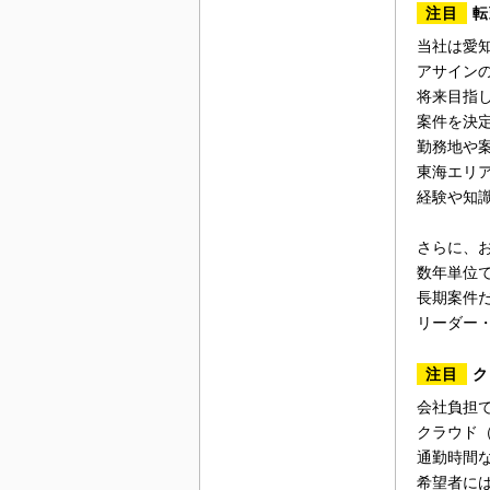
注目
転
当社は愛
アサイン
将来目指
案件を決
勤務地や
東海エリ
経験や知
さらに、
数年単位
長期案件
リーダー
注目
ク
会社負担で
クラウド（
通勤時間
希望者に