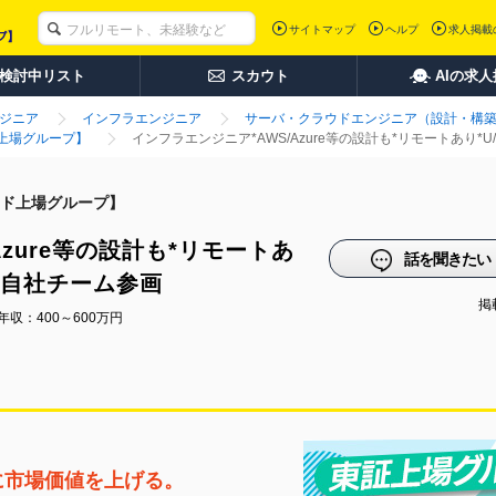
サイトマップ
ヘルプ
求人掲載
検討中リスト
スカウト
AIの求
ンジニア
インフラエンジニア
サーバ・クラウドエンジニア（設計・構
上場グループ】
インフラエンジニア*AWS/Azure等の設計も*リモートあり*
ド上場グループ】
zure等の設計も*リモートあ
話を聞きたい
し*自社チーム参画
掲載
年収：400～600万円
に市場価値を上げる。