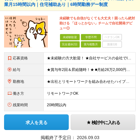
業月15時間以内｜住宅補助あり｜6時間勤務デー制度
未経験でも自信がなくても大丈夫！困ったら絶対
助ける 「ほっとかない」チームで自社開発デビ
ュー◎
未経験歓迎
学歴不問
ベテランOK
完全週休2日
賞与複数月
面接1回
応募資格
★未経験の方大歓迎！ ★自社サービスの会社でIT業界デビューを目指しましょう◎ ■学歴不問 ＼以下のような方大歓迎／ ◎ITの仕事に興味がある ◎エンジニアとしてキャリアを築きたい ◎社会貢献性の高
給与
★賞与年2回＆昇給随時！★ ■月給26万2,000円～33万円＋賞与年2回＋交通費 ※前職の給与やスキルを考慮し決定します ※固定残業代（月45時間分／6万9,000円～8万7,000円）を含みます
勤務地
★出社とリモートワークを組み合わせたハイブリッド勤務！ ★幡ヶ谷駅から徒歩1分！ 【本社】 東京都渋谷区幡ヶ谷1-34-14 宝ビル3F ※(変更の範囲)上記を除く当社関連勤務地
働き方
リモートワークOK
残業時間
20時間以内
求人を見る
検討中に入れる
掲載終了予定日：
2026.09.03