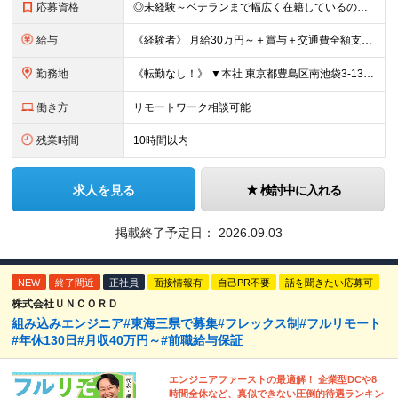
応募資格
◎未経験～ベテランまで幅広く在籍しているので大丈夫！◎ ＼こんなアナタにピッタリです♪／ ◆IT業界で手に職を付けて活躍したい方 ◆サポート体制が整っている会社で働きたい方 ◆フラットな社風の会社で
給与
《経験者》 月給30万円～＋賞与＋交通費全額支給 《未経験者》 月給23万円～＋賞与＋交通費全額支給 ※上記月給には固定残業代（20時間分／《経験者》40,600円～《未経験者》31,100円～）
勤務地
《転勤なし！》 ▼本社 東京都豊島区南池袋3-13-8 ホウエイビル9F ▼開発拠点 東京都豊島区南池袋3-13-5 KJ南池袋ビル4階 【東京本社or首都圏の各プロジェクト先】 ▼各プロジェクト
働き方
リモートワーク相談可能
残業時間
10時間以内
求人を見る
検討中に入れる
掲載終了予定日：
2026.09.03
NEW
終了間近
正社員
面接情報有
自己PR不要
話を聞きたい応募可
株式会社ＵＮＣＯＲＤ
組み込みエンジニア#東海三県で募集#フレックス制#フルリモート
#年休130日#月収40万円～#前職給与保証
エンジニアファーストの最適解！ 企業型DCや8
時間全休など、真似できない圧倒的待遇ランキン