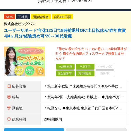
掲載終了予定日：
2026.08.31
NEW
正社員
面接情報有
自己PR不要
株式会社ビッグバン
ユーザーサポート*年休125日*18時前退社OK*土日祝休み*昨年度賞
与4ヶ月分*経験浅め可*20～30代活躍
「誰かの役に立ちたい」その想い、18時前退社が
叶う 穏やかな内勤オフィスワークで発揮しませ
んか？
未経験歓迎
学歴不問
ベテランOK
完全週休2日
賞与複数月
面接1回
応募資格
＊第二新卒歓迎 ＊未経験から専門スキルを手に！ ◆基本的なPCスキル （WordやExcelでの文字入力、データ編集が可能な程度を想定しています） ◆学歴不問 ★求める人物像： ・「誰かのサポート
給与
＊賞与年2回（支給実績4か月以上） ◆月給25万円以上（各種手当含む＋残業代＋賞与年2回 ※残業代は全額支給 ※試用期間3か月あり（試用期間中の一部手当の支給なし/給与差異なし） 【固定残業代につ
勤務地
＊転勤なし ◆東京本社 東京都千代⽥区岩本町2丁⽬8番12号 NKビル9F ※(変更の範囲)変更なし
残業時間
20時間以内