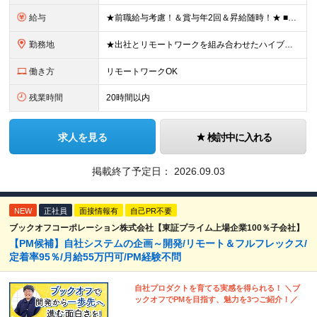
給与
★前職給与考慮！＆賞与年2回＆昇給随時！★ ■月給29万円～42万円＋賞与年2回＋交通費 ※前職の給与やスキルを考慮し決定します ※固定残業代（月45時間分／7万7,000円～11万1,000円）を
勤務地
★出社とリモートワークを組み合わせたハイブリッド勤務！ ★幡ヶ谷駅から徒歩1分！ 【本社】 東京都渋谷区幡ヶ谷1-34-14 宝ビル3F ※(変更の範囲)上記を除く当社関連勤務地
働き方
リモートワークOK
残業時間
20時間以内
求人を見る
検討中に入れる
掲載終了予定日：
2026.09.03
NEW
正社員
面接情報有
自己PR不要
ブックオフコーポレーション株式会社【東証プライム上場企業100％子会社】
【PM候補】自社システムの企画～開発/リモート＆フルフレックス/
定着率95％/月給55万円可/PM経験不問
自社プロダクトを育てる実感を得られる！ ＼ブ
ックオフでPMを目指す、魅力を3つご紹介！／