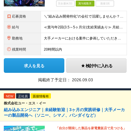
完全週休2日
賞与複数月
面接1回
応募資格
＼“組み込み開発特化”の会社で活躍しませんか？／ ◆組み込み系システムの開発経験 ◆学歴不問 ＜こんな方をお待ちしてます！＞ ◎モノづくりを突き詰めていきたい職人気質の方 ◎指示待ちではなく、主体的
給与
≪賞与年2回(3.5～5ヶ月分)支給実績あり≫ 月給35万円～45万円＋賞与年2回＋交通費(月5万円まで)＋資格取得支援・手当あり＋時間外手当(100％支給) ※経験・知識・技術などを最大限考慮した
勤務地
大手メーカーにおける案件に参画していただきます！ 当社メンバーがメインとなっているチームに配属されるので、ご安心ください。 もちろん、希望もしっかりと考慮します。 ■東京本社、大阪事務所、および東京
残業時間
20時間以内
求人を見る
検討中に入れる
掲載終了予定日：
2026.09.03
NEW
正社員
面接情報有
株式会社ユー・エス・イー
組み込みエンジニア｜未経験歓迎｜3ヶ月の実践研修｜大手メーカ
ーの製品開発へ（ソニー、シマノ、バンダイなど）
「自分が開発した製品を家電量販店で見つける」