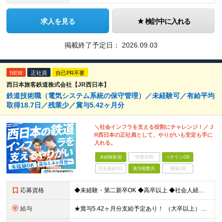
求人を見る
検討中に入れる
掲載終了予定日：
2026.09.03
NEW
正社員
自己PR不要
西日本旅客鉄道株式会社【JR西日本】
鉄道技術職（電気システム系統の保守管理）／未経験可／有給平均
取得18.7日／残業少／賞与5.42ヶ月分
＼社会インフラを支える役割にチャレンジ！／ J
R西日本の正社員として、やりがいも安定も手に
入れる。
未経験歓迎
学歴不問
ベテランOK
完全週休2日
賞与複数月
面接1回
応募資格
◆未経験・第二新卒OK ◆高卒以上 ◆社会人経験（就労経験）がある方 └業界・ポジション・年数不問 〈20～30代の社員が多数活躍中！〉 若手からベテランまで、さまざまな方が在籍。 前職経験を活かし
給与
★賞与5.42ヶ月分支給予定あり！ （大卒以上）月給24万1,692円～39万5,780円＋各種手当＋賞与2回 （高卒以上）月給22万2,662円～39万5,780円＋各種手当＋賞与2回 ※上記は