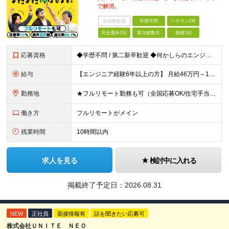
で解消。
未経験歓迎
学歴不問
ベテランOK
完全週休2日
賞与複数月
面接1回
応募資格
◆学歴不問 / 第二新卒歓迎 ◆何かしらのエンジニア経験をお持ちの方 （言語・期間・フェーズ不問） 経験浅めの方も遠慮なくご応募ください！ ■入社前Q＆A ────── ◎実力に見合った報酬が手に
給与
【エンジニア経験6年以上の方】 月給46万円～100万円（固定残業代含む） ※上記月給には月30時間分の固定残業代（月8万7,400円～月19万円）を含む。超過分は全額支給。 【エンジニア経験4年以
勤務地
★フルリモート勤務も可（全国応募OK/住宅手当を支給します） ※案件によって常駐が必要になる場合があります。 ※希望がない限り、転勤はありません ※U・Iターン歓迎 ★ルトラの社員は全国各地で活躍中
働き方
フルリモートがメイン
残業時間
10時間以内
求人を見る
検討中に入れる
掲載終了予定日：
2026.08.31
NEW
正社員
面接情報有
話を聞きたい応募可
株式会社ＵＮＩＴＥ ＮＥＯ