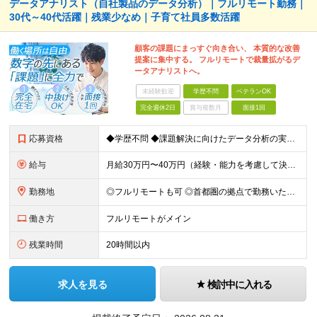
データアナリスト（自社製品のデータ分析）｜フルリモート勤務｜
30代～40代活躍｜残業少なめ｜子育て社員多数活躍
顧客の課題にまっすぐ向き合い、 本質的な改善
提案に集中する。 フルリモートで裁量拡がるデ
ータアナリストへ。
未経験歓迎
学歴不問
ベテランOK
完全週休2日
賞与複数月
面接1回
応募資格
◆学歴不問 ◆課題解決に向けたデータ分析の実務経験 ※事業会社でのご経験をお持ちの方、 データ分析～プレゼンまでのご経験をお持ちの方は尚歓迎します ＜歓迎要件・求める人物像＞ ◎複雑な課題を整理し
給与
月給30万円〜40万円（経験・能力を考慮して決定） ※固定残業代20時間分（4.0〜5.5万円）含む／超過分は全額支給 ※経験・スキルを考慮のうえ決定いたします ※6ヶ月の試用期間あり。期間中の待遇に
勤務地
◎フルリモートも可 ◎首都圏の拠点で勤務いただくことを想定しております ■本社（湘南本社） 神奈川県藤沢市辻堂神台2-2-1 アイクロス湘南8階 └JR東海道線「辻堂駅」徒歩3分 ■東北支社 秋田
働き方
フルリモートがメイン
残業時間
20時間以内
求人を見る
検討中に入れる