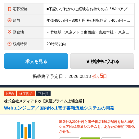
応募資格
■下記いずれかのご経験をお持ちの方 └Webアプリケーションの開発経験 └インフラ（クラウド/オンプレ不問）構築・運用経験 ■学歴不問 □SRE未経験の方も歓迎 「開発経験を活かしインフラも学びたい
給与
年俸480万円～800万円 ■≪月収想定：40万円～66万6,000円≫ ・担当いただく業務範囲やマネジメントの有無など、役割に応じて決定します ・年俸額を12分割し、毎月支給します ・試用期間3カ
勤務地
＜竹橋駅（東京メトロ東西線）直結本社＞ 東京都千代田区一ツ橋一丁目1番1号パレスサイドビル5F・8F （変更の範囲）上記を除く当社関連勤務地
残業時間
20時間以内
求人を見る
検討中に入れる
5
掲載終了予定日：
2026.08.13
残り
日
NEW
終了間近
正社員
株式会社メディアドゥ【東証プライム上場企業】
Webエンジニア／国内No.1電子書籍流通システムの開発
出版社2,200社超と電子書店150店舗超を結ぶ国内
シェアNo.1流通システムを、あなたの技術で進化
させる。