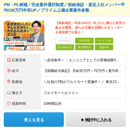
PM・PL候補／完全案件選択制度／前給保証・直近入社メンバー平
均108万円年収UP／プライム上場企業案件多数
【前給保証・年休134日】 向上心に満ちた若手が
集まる環境。 彼らの才能を花開かせるリーダー
を高待遇でお迎え！
未経験歓迎
学歴不問
ベテランOK
完全週休2日
賞与複数月
面接1回
応募資格
＜必須条件＞ ・エンジニアとしての実務経験5年以上 ＜尚可条件＞ ・PM、PL経験 ・後輩指導やチームリーダーなど、何らかのリード経験 ※リーダー未経験の方のご応募も大歓迎です！ポテンシャル採用を
給与
【前職給与保証】 月給35万円～70万円＋賞与年2回＋各種手当 ※前職の給与・スキル・経験を考慮の上、決定いたします。 ※月給には固定残業代（月30時間分／5万円～10万円）を含みます。超過分は別途
勤務地
＼社員の7割がフルリモート実施中！／ 東京23区内など1都3県を中心としたプロジェクト先での勤務となります。 ※勤務地は希望を考慮します ≪本社≫ 東京都渋谷区恵比寿南1丁目3番7号 隅越ビル5階
働き方
フルリモートがメイン
残業時間
10時間以内
求人を見る
検討中に入れる