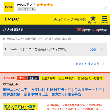
typeのアプリ
インストール
ログイン
会員登録
検討中(
0
)
MENU
294
求人検索結果
件中
1～50
件表示
IT・Webエンジニア × 自社の商品・メディアを扱うの転職・求人情報
IT・Webエンジニア／自社商品・メディア有り
変更
保存した検索条件
PICK UP!
NEW
正社員
面接情報有
自己PR不要
話を聞きたい応募可
株式会社ルトラ
開発エンジニア｜面接1回｜月給46万円～可｜フルリモートも可｜
案件選択制｜定着率96％以上｜副業OK｜住宅手当
≪月給46万〜×100%案件選択≫ 「生成AIの時
代、ついていくためには…」 その焦り、ルトラ