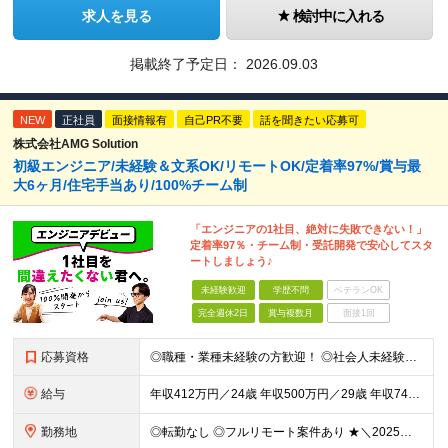
求人を見る
検討中に入れる
掲載終了予定日：
2026.09.03
NEW
正社員
面接情報有
自己PR不要
話を聞きたい応募可
株式会社AMG Solution
初級エンジニア/未経験＆文系OK/リモートOK/定着率97%/賞与最
大6ヶ月/住宅手当あり/100%チーム制
「エンジニアの1社目、絶対に失敗できない！」
定着率97％・チーム制・受託開発で安心してスタ
ートしましょう♪
未経験歓迎
学歴不問
ベテランOK
完全週休2日
賞与複数月
面接1回
応募資格
◎職種・業種未経験の方歓迎！ ◎社会人未経験、フリーター出身の方歓迎！ ◎第二新卒、ブランクありの方歓迎！ ■学歴不問 ■特別な資格や経験はいりません。お気軽にご応募ください。 ＜こんな方にピッタリ
給与
年収412万円／24歳 年収500万円／29歳 年収740万円／34歳 ▲▲年収例▲▲ 月給24万1800円～+賞与年2回（賞与昨年実績3.2ヶ月）+各種手当＋住宅手当あり(最大1万5千円) ※経
勤務地
◎転勤なし ◎フルリモート案件あり ★＼2025年10月20日にNEWオフィス移転／★ ━━━━━━━━━━━━━━━━━━━━━━ AMG Solutionは、日本橋大伝馬町に移転！ 移転に向けて