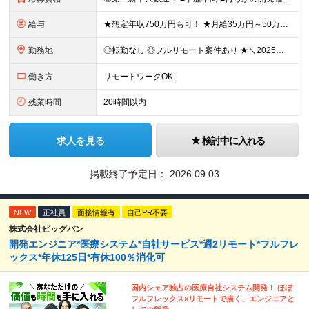
給与
★想定年収750万円も可！ ★月給35万円～50万円＋賞与年2回（賞与昨年実績3.2ヶ月）＋各種手当＋住宅手当あり(最大1万5千円) ※経験やスキルを考慮して決定します。 ※上記月給には一律支給の住
勤務地
◎転勤なし ◎フルリモート案件あり ★＼2025年10月20日にNEWオフィス移転／★ ━━━━━━━━━━━━━━━━━━━━━━ AMG Solutionは、日本橋大伝馬町に移転！ 移転に向けて
働き方
リモートワークOK
残業時間
20時間以内
求人を見る
検討中に入れる
掲載終了予定日：
2026.09.03
NEW
正社員
面接情報有
自己PR不要
株式会社ビッグバン
開発エンジニア*医療システム*自社サービス*週2リモート*フルフレ
ックス*年休125日*有休100％消化可
国内シェア独占の医療自社システム開発！ ほぼ
フルフレックス×リモートで描く、エンジニアと