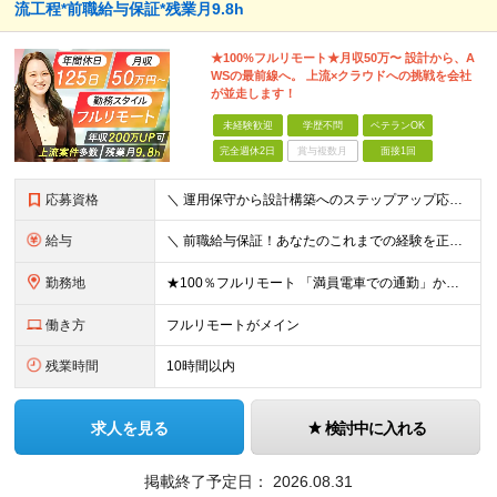
流工程*前職給与保証*残業月9.8h
★100%フルリモート★月収50万〜 設計から、A
WSの最前線へ。 上流×クラウドへの挑戦を会社
が並走します！
未経験歓迎
学歴不問
ベテランOK
完全週休2日
賞与複数月
面接1回
応募資格
＼ 運用保守から設計構築へのステップアップ応援！ ／ ★学歴・分野不問（運用保守経験のみでも歓迎） ★「設計・構築に挑戦したい」「市場価値を高めたい」という意欲を重視！ ┗豊富な案件（SIer直下など
給与
＼ 前職給与保証！あなたのこれまでの経験を正当評価 ／ ★月収50万円～スタート！【年俸600万～1,162万8,000円（12分割）】 ――「頑張りが給与に直結しない…」そんな不満とは無縁の環境で
勤務地
★100％フルリモート 「満員電車での通勤」から卒業できます！ ★転勤なし 【本社】 東京都新宿区神楽坂1-2 研究社英語センタービル3階 本社またはプロジェクト先にて勤務いただきます！ ※プロジ
働き方
フルリモートがメイン
残業時間
10時間以内
求人を見る
検討中に入れる
掲載終了予定日：
2026.08.31