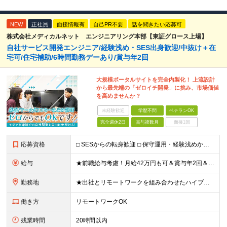
NEW
正社員
面接情報有
自己PR不要
話を聞きたい応募可
株式会社メディカルネット エンジニアリング本部【東証グロース上場】
自社サービス開発エンジニア/経験浅め・SES出身歓迎/中抜け＋在
宅可/住宅補助/6時間勤務デーあり/賞与年2回
大規模ポータルサイトを完全内製化！ 上流設計
から最先端の「ゼロイチ開発」に挑み、市場価値
を高めませんか？
未経験歓迎
学歴不問
ベテランOK
完全週休2日
賞与複数月
面接1回
応募資格
□ SESからの転身歓迎 □ 保守運用・経験浅めからのチャレンジ歓迎 ■ 学歴不問 ■ 何らかのシステム開発経験をお持ちの方（言語・年数不問） ＜当社で経験できること＞ ・企画、要件定義、設計、実装
給与
★前職給与考慮！月給42万円も可＆賞与年2回＆昇給随時！★ ■月給29万円～42万円＋賞与年2回＋交通費 ※前職の給与やスキルを考慮し決定します ※固定残業代（月45時間分／7万7,000円～11万
勤務地
★出社とリモートワークを組み合わせたハイブリッド勤務！ ★幡ヶ谷駅から徒歩1分！ 【本社】 東京都渋谷区幡ヶ谷1-34-14 宝ビル3F ※(変更の範囲)上記を除く当社関連勤務地
働き方
リモートワークOK
残業時間
20時間以内