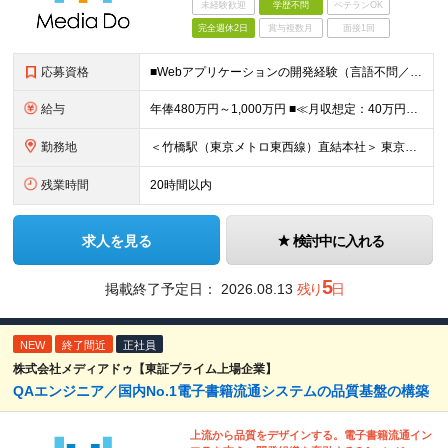
未経験歓迎
学歴不問
ベテランOK
完全週休2日
賞与複数月
面接1回
応募資格
■Webアプリケーションの開発経験（言語不問／目安1年以上） ※Java, PHP, Ruby, Python, Goなど、いずれかの言語でWEB開発経験があればOKです。 ■学歴不問 □複数名採用
給与
年俸480万円～1,000万円 ■≪月収想定：40万円～83万円≫ ・担当いただく業務範囲やマネジメントの有無など、役割に応じて決定します ・年俸額を12分割し、毎月支給します ・試用期間3カ月あり
勤務地
＜竹橋駅（東京メトロ東西線）直結本社＞ 東京都千代田区一ツ橋一丁目1番1号パレスサイドビル5F・8F （変更の範囲）上記を除く当社関連勤務地
残業時間
20時間以内
求人を見る
検討中に入れる
5
掲載終了予定日：
2026.08.13
残り
日
NEW
終了間近
正社員
株式会社メディアドゥ【東証プライム上場企業】
QAエンジニア／国内No.1電子書籍流通システムの品質基盤の構築
上流から品質をデザインする。電子書籍流通イン