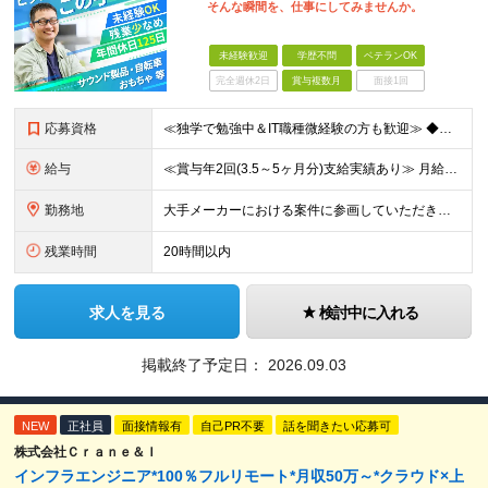
そんな瞬間を、仕事にしてみませんか。
未経験歓迎
学歴不問
ベテランOK
完全週休2日
賞与複数月
面接1回
応募資格
≪独学で勉強中＆IT職種微経験の方も歓迎≫ ◆未経験OK ◆学歴不問 ＜こんな方を歓迎します＞ ・モノづくりが好き ・分解したり仕組みを考えたりするのが好き ・「なんで動くんだろう？」と考えてしまう
給与
≪賞与年2回(3.5～5ヶ月分)支給実績あり≫ 月給26万円～＋賞与年2回＋交通費(月5万円まで)＋資格取得支援・手当あり＋時間外手当(100％支給) ※経験・知識・技術などを最大限考慮したうえで決
勤務地
大手メーカーにおける案件に参画していただきます！ 当社メンバーがメインとなっているチームに配属されるので、ご安心ください。 もちろん、希望もしっかりと考慮します。 ■東京本社、大阪事務所、および東京
残業時間
20時間以内
求人を見る
検討中に入れる
掲載終了予定日：
2026.09.03
NEW
正社員
面接情報有
自己PR不要
話を聞きたい応募可
株式会社Ｃｒａｎｅ＆Ｉ
インフラエンジニア*100％フルリモート*月収50万～*クラウド×上