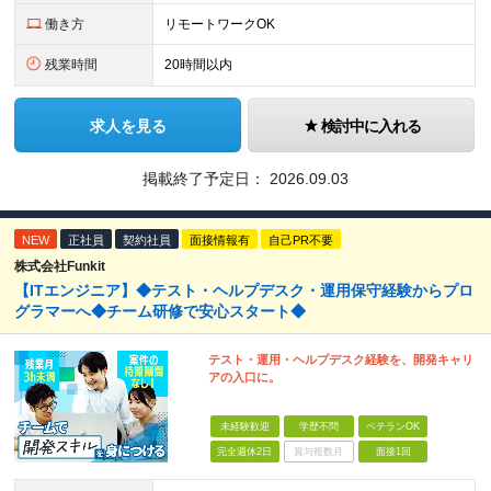
働き方
リモートワークOK
残業時間
20時間以内
求人を見る
検討中に入れる
掲載終了予定日：
2026.09.03
NEW
正社員
契約社員
面接情報有
自己PR不要
株式会社Funkit
【ITエンジニア】◆テスト・ヘルプデスク・運用保守経験からプロ
グラマーへ◆チーム研修で安心スタート◆
テスト・運用・ヘルプデスク経験を、開発キャリ
アの入口に。
未経験歓迎
学歴不問
ベテランOK
完全週休2日
賞与複数月
面接1回