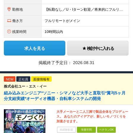
勤務地
【転勤なし／U・Iターン歓迎／将来的にフルリモートOK】 本社（新宿区）、大阪支店、名古屋支店または東京都・神奈川県・千葉県・埼玉県・愛知県・大阪府・福岡県をはじめ、全国のプロジェクト先 ※ご希望を
働き方
フルリモートがメイン
残業時間
10時間以内
求人を見る
検討中に入れる
掲載終了予定日：
2026.08.31
NEW
正社員
面接情報有
株式会社ユー・エス・イー
組み込みエンジニア*ソニー・シマノなど大手と直取引*賞与5ヶ月
分支給実績*オーディオ機器・自転車システムの開発
大手メーカーと二人三脚で製品全体をプロデュー
ス。 あなたのアイデアが、新しいモノづくりを
加速させます。
未経験歓迎
学歴不問
ベテランOK