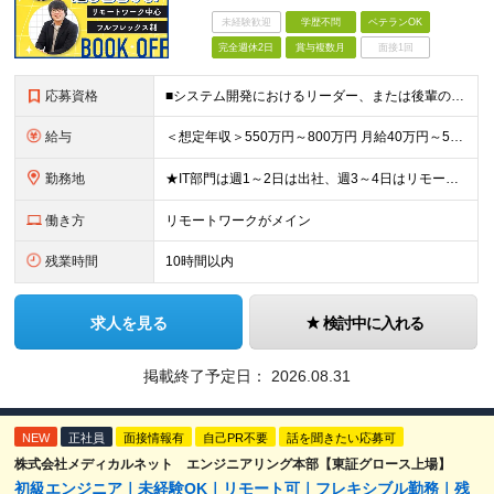
未経験歓迎
学歴不問
ベテランOK
完全週休2日
賞与複数月
面接1回
応募資格
■システム開発におけるリーダー、または後輩の指導や進捗管理などの経験のある方 ■機能要件/非機能要件の知識（経験は問いません） ＼「マネジメント未経験だけど今後チャレンジしたい」という方もぜひご応募く
給与
＜想定年収＞550万円～800万円 月給40万円～55万円＋賞与＋交通費全額支給＋各種手当(子女教育手当等) ※経験・能力などを考慮し相談の上、当社規定により決定します。 ※上記金額には16～21時
勤務地
★IT部門は週1～2日は出社、週3～4日はリモートワーク ★勤務地はご本人のご希望を最優先します ■飯田橋オフィス／東京都新宿区揚場町2-26 SKビル ■本社／神奈川県相模原市南区古淵2-14-
働き方
リモートワークがメイン
残業時間
10時間以内
求人を見る
検討中に入れる
掲載終了予定日：
2026.08.31
NEW
正社員
面接情報有
自己PR不要
話を聞きたい応募可
株式会社メディカルネット エンジニアリング本部【東証グロース上場】
初級エンジニア｜未経験OK｜リモート可｜フレキシブル勤務｜残