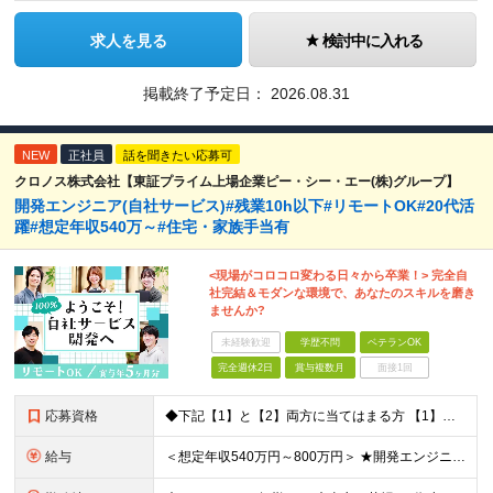
求人を見る
検討中に入れる
掲載終了予定日：
2026.08.31
NEW
正社員
話を聞きたい応募可
クロノス株式会社【東証プライム上場企業ピー・シー・エー(株)グループ】
開発エンジニア(自社サービス)#残業10h以下#リモートOK#20代活
躍#想定年収540万～#住宅・家族手当有
<現場がコロコロ変わる日々から卒業！> 完全自
社完結＆モダンな環境で、あなたのスキルを磨き
ませんか?
未経験歓迎
学歴不問
ベテランOK
完全週休2日
賞与複数月
面接1回
応募資格
◆下記【1】と【2】両方に当てはまる方 【1】Webアプリ開発：3年以上 【2】下記いずれか3年以上のご経験 C#、SQL、JavaScript、HTML+CSS、React、PHP、Larave
給与
＜想定年収540万円～800万円＞ ★開発エンジニアの場合は想定年収【540万～800万円】ほどとなります。 【東京都】 ◆月給：33.4万円～＋賞与年2回（賞与支給実績5ヶ月分）＋残業代全額支給