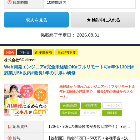
残業時間
10時間以内
求人を見る
検討中に入れる
掲載終了予定日：
2026.08.31
NEW
正社員
面接情報有
自己PR不要
株式会社SC direct
Web開発エンジニア#完全未経験OK#フルリモート可#年休130日#
残業月5h以内#最長1年の手厚い研修
未経験から憧れのエンジニアへ！フルリモート＆
年休130日の好環境で、 最長1年の研修からスタ
ート。
未経験歓迎
学歴不問
ベテランOK
完全週休2日
賞与複数月
面接1回
応募資格
【20代・30代の未経験者が多数活躍中！】 ●完全未経験、第二新卒、既卒、フリーターの方大歓迎！ ●学歴・職歴・転職回数・ブランク一切不問 ※34歳までの方（若年層の長期キャリア形成を図るため） ★
給与
【首都圏】 月給23万円～50万円＋各種手当＋決算賞与 【大阪】 月給22万円～50万円＋各種手当＋決算賞与 【愛知】 月給21.5万円～50万円＋各種手当＋決算賞与 【福岡・宮城】 月給20万