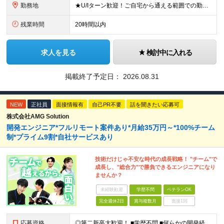
勤務地
★U/Iターン歓迎！ご自宅から通える範囲での勤務となります ★JR西日本本社（大阪市北区）または、当社事業エリア内（北陸から北九州まで）の各支社で勤務 ※関西に本社あり※ 〈近畿エリア〉 三重県（
残業時間
20時間以内
求人を見る
検討中に入れる
掲載終了予定日：
2026.08.31
NEW
正社員
面接情報有
自己PR不要
話を聞きたい応募可
株式会社AMG Solution
開発エンジニア*フルリモート案件あり*月給35万円～*100%チーム
制*プライム9割*自社サービスあり
技術だけじゃ不安な時代の成長戦略！ "チーム"で
成長し、"総合力"で勝負できるエンジニアになり
ませんか？
未経験歓迎
学歴不問
ベテランOK
完全週休2日
賞与複数月
面接1回
応募資格
◎第二新卒大歓迎！ ■学歴不問 ■何らかの開発経験またはプログラミングや保守・運用のご経験 ※言語や経験年数は不問 ＜こんな方にピッタリです＞ □ 上流のスキルを身につけたい □ 技術以外のスキルを