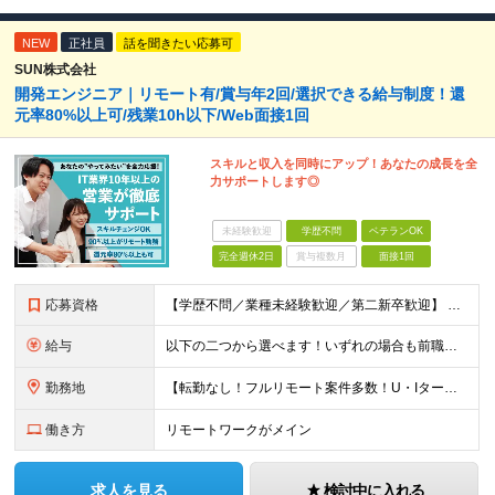
NEW
正社員
話を聞きたい応募可
SUN株式会社
開発エンジニア｜リモート有/賞与年2回/選択できる給与制度！還
元率80%以上可/残業10h以下/Web面接1回
スキルと収入を同時にアップ！あなたの成長を全
力サポートします◎
未経験歓迎
学歴不問
ベテランOK
完全週休2日
賞与複数月
面接1回
応募資格
【学歴不問／業種未経験歓迎／第二新卒歓迎】 ■IT・システムエンジニアの実務経験をお持ちの方※工程や使用言語、経験年数は不問 ◎転職回数は不問 ＼下記のような方にオススメ／ ・安定した収入を得たい方
給与
以下の二つから選べます！いずれの場合も前職の給与を考盛し給与シミュレーションを作成します。 【プロセス型（コツコツ給与を上げたい方向け）】 ■月給25万円～50万円 ※年齢や社歴、仕事の取り組み姿勢
勤務地
【転勤なし！フルリモート案件多数！U・Iターン歓迎】 一都三県を中心に豊富な案件を保有しております！ 東京・愛知・大阪・広島・福岡・新潟の 各プロジェクト先または自社拠点 ※勤務地は希望を考慮します
働き方
リモートワークがメイン
求人を見る
検討中に入れる