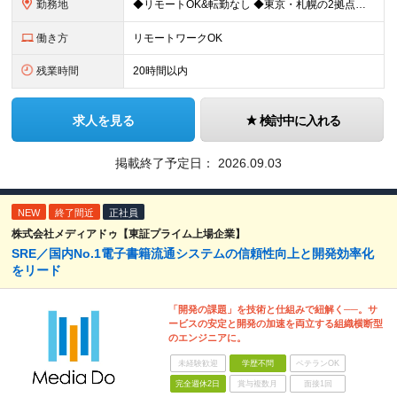
勤務地
◆リモートOK&転勤なし ◆東京・札幌の2拠点で募集中 【東京本社】 東京都千代田区神田練塀町300 住友不動産秋葉原駅前ビル17F 【札幌開発センター】 北海道札幌市北区北7条西4-5-1 伊藤
働き方
リモートワークOK
残業時間
20時間以内
求人を見る
検討中に入れる
掲載終了予定日：
2026.09.03
NEW
終了間近
正社員
株式会社メディアドゥ【東証プライム上場企業】
SRE／国内No.1電子書籍流通システムの信頼性向上と開発効率化
をリード
「開発の課題」を技術と仕組みで紐解く──。サ
ービスの安定と開発の加速を両立する組織横断型
のエンジニアに。
未経験歓迎
学歴不問
ベテランOK
完全週休2日
賞与複数月
面接1回