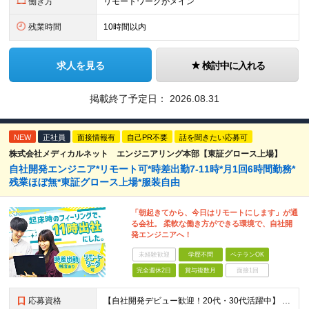
働き方
リモートワークがメイン
残業時間
10時間以内
求人を見る
検討中に入れる
掲載終了予定日：
2026.08.31
NEW
正社員
面接情報有
自己PR不要
話を聞きたい応募可
株式会社メディカルネット エンジニアリング本部【東証グロース上場】
自社開発エンジニア*リモート可*時差出勤7-11時*月1回6時間勤務*
残業ほぼ無*東証グロース上場*服装自由
「朝起きてから、今日はリモートにします」が通
る会社。 柔軟な働き方ができる環境で、自社開
発エンジニアへ！
未経験歓迎
学歴不問
ベテランOK
完全週休2日
賞与複数月
面接1回
応募資格
【自社開発デビュー歓迎！20代・30代活躍中】 ★経験浅めの方も大歓迎！ ★保守、運用、テスターの方も歓迎！ ★歯科医療の専門知識は不要！ ■学歴不問 ■ITに関する何らかの経験・知識のある方 ★求