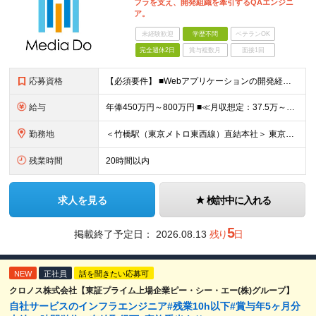
フラを支え、開発組織を牽引するQAエンジニ
ア。
未経験歓迎
学歴不問
ベテランOK
完全週休2日
賞与複数月
面接1回
応募資格
【必須要件】 ■Webアプリケーションの開発経験（言語・年数不問） または ■Webアプリケーションやビジネスアプリケーションのテスト実務経験（５年以上） ※学歴不問 【こんな方にピッタリです】 ◎
給与
年俸450万円～800万円 ■≪月収想定：37.5万～66.7万円≫ ・担当いただく業務範囲やマネジメントの有無など、役割に応じて決定します ・年俸額を12分割し、毎月支給します ・試用期間3カ月あ
勤務地
＜竹橋駅（東京メトロ東西線）直結本社＞ 東京都千代田区一ツ橋一丁目1番1号パレスサイドビル5F・8F （変更の範囲）上記を除く当社関連勤務地
残業時間
20時間以内
求人を見る
検討中に入れる
5
掲載終了予定日：
2026.08.13
残り
日
NEW
正社員
話を聞きたい応募可
クロノス株式会社【東証プライム上場企業ピー・シー・エー(株)グループ】
自社サービスのインフラエンジニア#残業10h以下#賞与年5ヶ月分