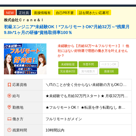
NEW
正社員
面接情報有
自己PR不要
話を聞きたい応募可
株式会社Ｃｒａｎｅ＆Ｉ
初級エンジニア*未経験OK！*フルリモートOK*月給32万～*残業月
9.8h*1ヶ月の研修*資格取得率100％
未経験から【月給32万〜＆フルリモート】！ 他
社にはない好待遇で理想の働き方を叶えません
か？
未経験歓迎
学歴不問
ベテランOK
完全週休2日
賞与複数月
面接1回
応募資格
＼ITのことが全く分からない未経験の方もOK◎／≪ポテンシャル採用実施中≫ ★未経験OK！フリータからの正社員デビューもOK！ ★学歴不問 ≪こんな方にピッタリです！≫ ◎未経験から本気でエンジニア
給与
★未経験でも月給32万円スタート★ 月収32万円～35万円＋各種手当（資格手当だけで毎月15万の上乗せ実績あり！） ★資格手当豊富！1資格につき最大3万円支給 ★功績手当の導入で、毎月のお給与に上乗
勤務地
★フルリモートOK！ ★転居を伴う転勤なし 本社またはプロジェクト先にて勤務いただきます！ ※プロジェクト先は一都三県及び23区内がメイン 【本社】 東京都新宿区神楽坂1-2 研究社英語センタービ
働き方
フルリモートがメイン
残業時間
10時間以内