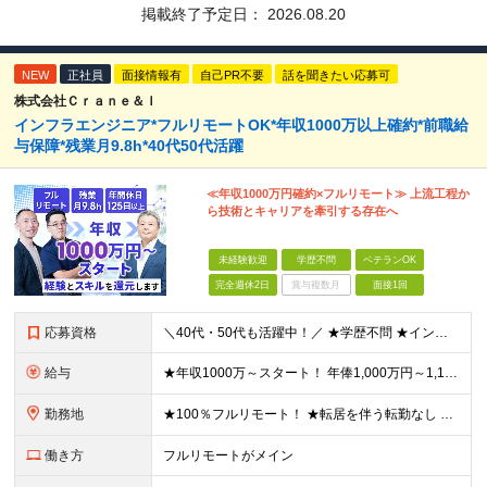
掲載終了予定日：
2026.08.20
NEW
正社員
面接情報有
自己PR不要
話を聞きたい応募可
株式会社Ｃｒａｎｅ＆Ｉ
インフラエンジニア*フルリモートOK*年収1000万以上確約*前職給
与保障*残業月9.8h*40代50代活躍
≪年収1000万円確約×フルリモート≫ 上流工程か
ら技術とキャリアを牽引する存在へ
未経験歓迎
学歴不問
ベテランOK
完全週休2日
賞与複数月
面接1回
応募資格
＼40代・50代も活躍中！／ ★学歴不問 ★インフラエンジニアの経験を5年以上お持ちの方 ≪こんな方にピッタリです！≫ ◎自身の市場価値を正当に評価してほしい ◎今より年収をアップさせたい ◎多彩な
給与
★年収1000万～スタート！ 年俸1,000万円～1,162万8,000円（12分割） ※経験・スキルを考慮の上決定します ※上記金額には固定残業代（月30h分・158,400円～184,000円
勤務地
★100％フルリモート！ ★転居を伴う転勤なし 本社またはプロジェクト先にて勤務いただきます！ ※プロジェクト先は一都三県及び23区内がメイン 【本社】 東京都新宿区神楽坂1-2 研究社英語センタ
働き方
フルリモートがメイン