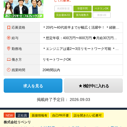
しての新章。
未経験歓迎
学歴不問
ベテランOK
完全週休2日
賞与複数月
面接1回
応募資格
＊20代〜40代前半までが幅広く活躍中！ ＊経験の浅い方も歓迎します ◆C#を用いたプログラミングやシステム開発の経験をお持ちの方 ◆学歴・業界知識は一切不問 ★求める人物像： ・「指示通りに作る
給与
＊想定年収：400万円〜800万円 ◆月給30万円以上（各種手当含む＋残業代＋賞与年2回 ※残業代は全額支給 ※試用期間3か月あり（試用期間中の一部手当の支給なし/給与差異なし） 【固定残業代につ
勤務地
＊エンジニアは週2〜3日リモートワーク可能 ＊希望を考慮し決定！ ＊転勤なし ◆東京本社（千代田区）または名古屋事業所（名古屋市） 【東京本社】 東京都千代⽥区岩本町2丁⽬8番12号 NKビル9F
働き方
リモートワークOK
残業時間
20時間以内
求人を見る
検討中に入れる
掲載終了予定日：
2026.09.03
NEW
正社員
面接情報有
自己PR不要
話を聞きたい応募可
株式会社リベンリ