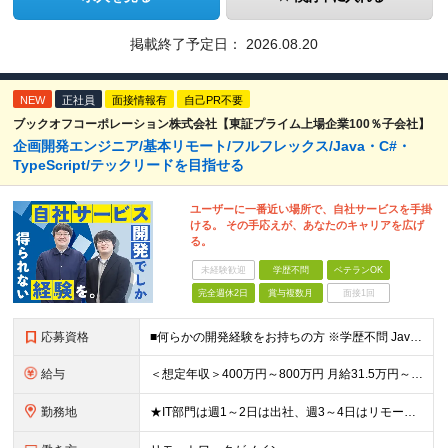
掲載終了予定日：
2026.08.20
NEW
正社員
面接情報有
自己PR不要
ブックオフコーポレーション株式会社【東証プライム上場企業100％子会社】
企画開発エンジニア/基本リモート/フルフレックス/Java・C#・
TypeScript/テックリードを目指せる
ユーザーに一番近い場所で、自社サービスを手掛
ける。 その手応えが、あなたのキャリアを広げ
る。
未経験歓迎
学歴不問
ベテランOK
完全週休2日
賞与複数月
面接1回
応募資格
■何らかの開発経験をお持ちの方 ※学歴不問 Javaは経験ないがWebアプリケーション運用知識やDB知識が豊富など 何か一つでも強みがあれば活躍できる可能性があります！ 興味をお持ちいただけましたら
給与
＜想定年収＞400万円～800万円 月給31.5万円～55万円＋賞与＋交通費全額支給＋各種手当 ※経験・能力などを考慮し相談の上、当社規定により決定します。 ※上記金額には16～21時間分のみなし残
勤務地
★IT部門は週1～2日は出社、週3～4日はリモートワーク ★勤務地はご本人のご希望を最優先します ■飯田橋オフィス／東京都新宿区揚場町2-26 SKビル ■本社／神奈川県相模原市南区古淵2-14-