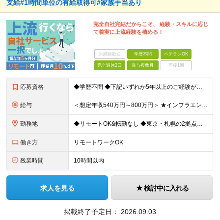
支給#1時間単位の有給取得可#家族手当あり
完全自社完結だからこそ、 経験・スキルに応じ
て着実に上流経験を積める！
未経験歓迎
学歴不問
ベテランOK
完全週休2日
賞与複数月
面接1回
応募資格
◆学歴不問 ◆下記いずれか5年以上のご経験がある方 AWS、インフラ設計、インフラ構築 ＼こんな方も大歓迎／ ・自動化や標準化を推進することが好きな方 ・インフラアーキテクトやSREを目指したい方
給与
＜想定年収540万円～800万円＞ ★インフラエンジニアの場合は想定年収【540万～800万円】ほどとなります。 【東京都】 ◆月給：33.4万円～＋賞与年2回（賞与支給実績5ヶ月分）＋残業代全額支
勤務地
◆リモートOK&転勤なし ◆東京・札幌の2拠点で募集中 【東京本社】 東京都千代田区神田練塀町300 住友不動産秋葉原駅前ビル17F 【札幌開発センター】 北海道札幌市北区北7条西4-5-1 伊藤
働き方
リモートワークOK
残業時間
10時間以内
求人を見る
検討中に入れる
掲載終了予定日：
2026.09.03