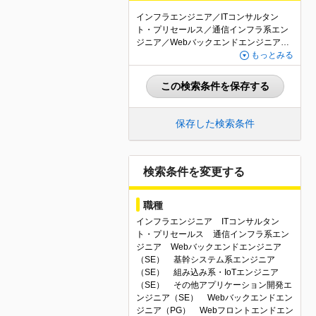
インフラエンジニア／ITコンサルタン
ト・プリセールス／通信インフラ系エン
ジニア／Webバックエンドエンジニア
（SE）／基幹システム系エンジニア（S
もっとみる
E）／組み込み系・IoTエンジニア（SE）
／その他アプリケーション開発エンジニ
この検索条件を保存する
ア（SE）／Webバックエンドエンジニア
（PG）／Webフロントエンドエンジニア
（PG）／基幹システム系エンジニア（P
保存した検索条件
G）／組み込み系・IoTエンジニア（PG）
／その他・アプリケーション開発エンジ
ニア（PG）／QAエンジニア・テスター
／テクニカルサポート・ヘルプデスク／
検索条件を変更する
セキュリティエンジニア／社内SE・情報
システムエンジニア／その他IT・Webエ
職種
ンジニア関連職／Webアプリケーション
開発（PM・PL）／組込系・IoT（PM・P
インフラエンジニア
ITコンサルタン
L）／その他マネジメント関連職／神奈川
ト・プリセールス
通信インフラ系エン
県
ジニア
Webバックエンドエンジニア
（SE）
基幹システム系エンジニア
（SE）
組み込み系・IoTエンジニア
（SE）
その他アプリケーション開発エ
ンジニア（SE）
Webバックエンドエン
ジニア（PG）
Webフロントエンドエン