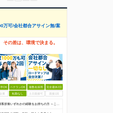
00万可/会社都合アサイン無/案
。 その差は、環境で決まる。
卒OK
ベテランOK
複数名採用
完全週休2日
企業
転勤なし
土日面接可
面接1回
◆高卒以上 ◆PM/PL、PMO、ITコンサル、要件定義、顧客折衝いずれかの経験をお持ちの方 ～こんな方に向いています～ ・代表とフラットにキャリアや給与の相談をしたい ・火消しや目先の調整だけで