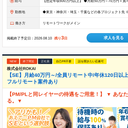
給与
勤務地
働き方
リモートワークがメイン
3
求人を見る
掲載終了予定日：
2026.08.10
残り
日
NEW
終了間近
正社員
自己PR不要
話を聞きたい応募可
株式会社ROKAI
【SE】月給40万円～/全員リモート中/年休120日以上
フルリモート案件あり
【PM/PLと同レイヤーの待遇をご用意！】 ▼ あ
る。▼