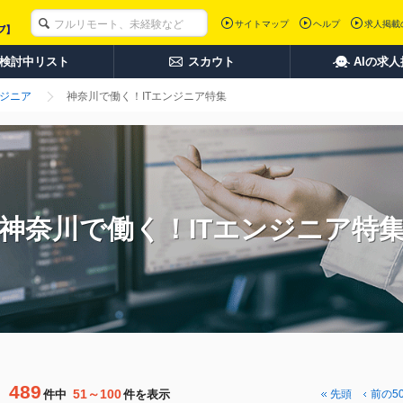
サイトマップ
ヘルプ
求人掲載
検討中リスト
スカウト
AIの求
ンジニア
神奈川で働く！ITエンジニア特集
神奈川で働く！ITエンジニア特
489
51～100
件中
件を表示
先頭
前の5