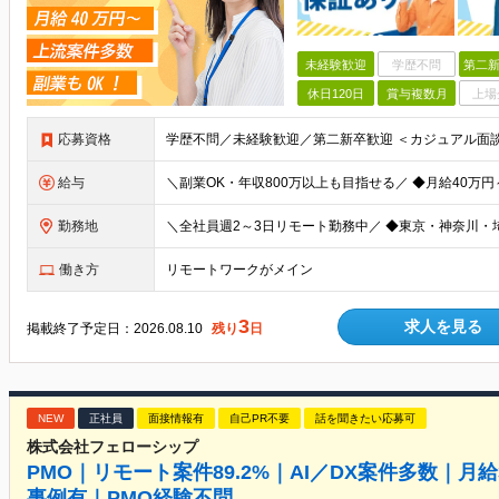
未経験歓迎
学歴不問
第二新
休日120日
賞与複数月
上場
応募資格
給与
勤務地
働き方
リモートワークがメイン
3
求人を見る
掲載終了予定日：
2026.08.10
残り
日
NEW
正社員
面接情報有
自己PR不要
話を聞きたい応募可
株式会社フェローシップ
PMO｜リモート案件89.2%｜AI／DX案件多数｜月給
事例有｜PMO経験不問