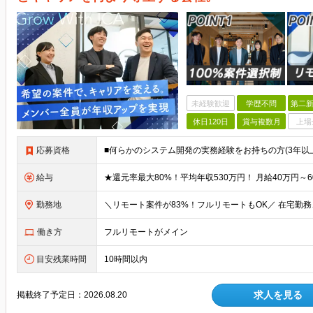
未経験歓迎
学歴不問
第二新
休日120日
賞与複数月
上場
応募資格
給与
勤務地
働き方
フルリモートがメイン
目安残業時間
10時間以内
求人を見る
掲載終了予定日：
2026.08.20