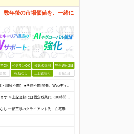
は、数年後の市場価値を、一緒に
卒OK
ベテランOK
複数名採用
完全週休2日
企業
転勤なし
土日面接可
面接1回
■ITプロジェクトに関わった実務経験をお持ちの方（年数・職種不問） ■学歴不問 開発、Webディレクター、進行管理など、これまでの経験を活かせます。 PMOとしての実務経験は問いません。 ＼こんな
月給370,400円〜 ※経験やスキルを考慮し、決定いたします ※上記金額には固定残業代（30時間分/70,400円～）を含みます。超過分は別途全額支給いたします ※試用期間6カ月あり（期間中の給与・
◆リモート案件率89.2%◆希望を考慮／転居を伴う転勤なし 一都三県のクライアント先＋在宅勤務（案件により異なります） 【本社】東京都千代田区内幸町2-2-3 日比谷国際ビル3F (変更の範囲)上