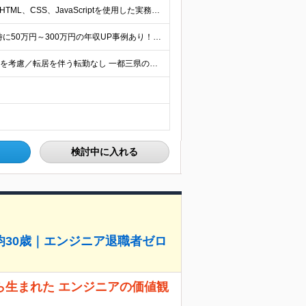
＼開発経験を、次の役割へ広げたい方を歓迎します／ ■HTML、CSS、JavaScriptを使用した実務経験を1年以上お持ちの方 ■APIを利用した画面・機能開発の経験、または基礎知識をお持ちの方
★月給50万円以上可 ★想定年収4,444,800円～ ★転職時に50万円～300万円の年収UP事例あり！ ★入社1年で年収が120万円上がった社員もいます！ 月給370,400円〜 ※経験やスキル
◆フルリモOK◆帰社日0◆リモート案件率89.2%◆希望を考慮／転居を伴う転勤なし 一都三県のクライアント先＋在宅勤務（案件により異なります） 【本社】東京都千代田区内幸町2-2-3 日比谷国際ビル
検討中に入れる
30歳｜エンジニア退職者ゼロ
ら生まれた エンジニアの価値観