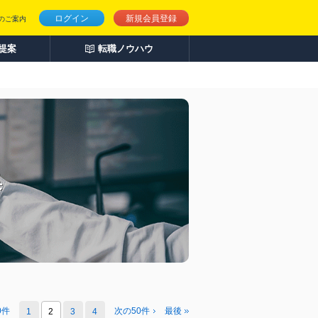
ログイン
新規会員登録
のご案内
人提案
転職ノウハウ
集
0件
次の50件
最後
1
2
3
4