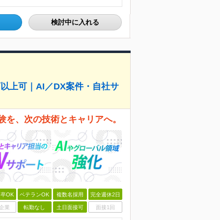
検討中に入れる
以上可｜AI／DX案件・自社サ
経験を、次の技術とキャリアへ。
卒OK
ベテランOK
複数名採用
完全週休2日
企業
転勤なし
土日面接可
面接1回