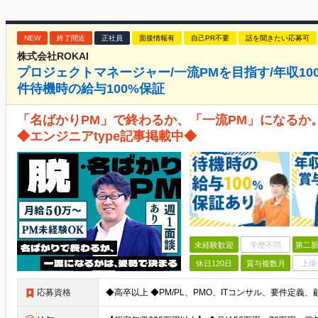
NEW
終了間近
正社員
面接情報有
自己PR不要
話を聞きたい応募可
株式会社ROKAI
プロジェクトマネージャー/一流PMを目指す/年収10
件待機時の給与100%保証
「名ばかりPM」で終わるか、「一流PM」になるか
◆エンジニアtype記事掲載中◆
未経験歓迎
学歴不問
第二新
休日120日
賞与複数月
上場
応募資格