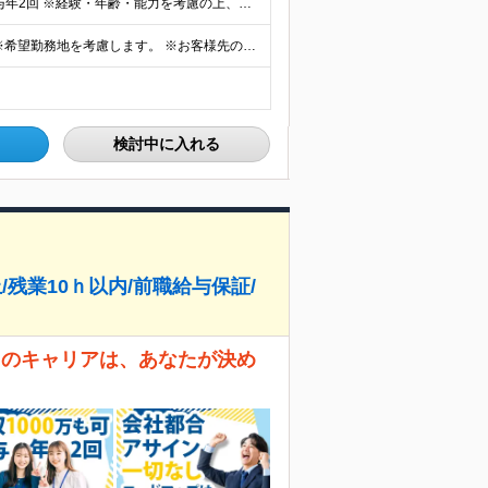
【想定年収600万円以上】 ◆月給50万円～70万円＋賞与年2回 ※経験・年齢・能力を考慮の上、当社規定により優遇いたします ※試用期間1ヶ月あり、待遇等に差異なし ※残業代別途全額支給 〈スキル別
◆東京・神奈川・埼玉・千葉などの各プロジェクト先 ※希望勤務地を考慮します。 ※お客様先の9割は、東京23区内です。 ※転居を伴う転勤はありません。 ※フルリモートの場合は原則客先常駐となります。
検討中に入れる
/残業10ｈ以内/前職給与保証/
なたのキャリアは、あなたが決め