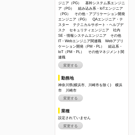
ジニア（PG）
基幹システム系エンジニ
ア（PG）
組み込み系・IoTエンジニア
（PG）
その他・アプリケーション開発
エンジニア（PG）
QAエンジニア・テ
スター
テクニカルサポート・ヘルプデ
スク
セキュリティエンジニア
社内
SE・情報システムエンジニア
その他
IT・Webエンジニア関連職
Webアプリ
ケーション開発（PM・PL）
組込系・
IoT（PM・PL）
その他マネジメント関
連職
変更する
勤務地
神奈川県(横浜市、川崎市を除く)
横浜
市
川崎市
変更する
業種
設定されていません
変更する