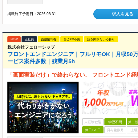
求人を見る
掲載終了予定日：
2026.08.31
NEW
正社員
面接情報有
自己PR不要
話を聞きたい応募可
株式会社フェローシップ
フロントエンドエンジニア｜フルリモOK｜月収50万
ービス案件多数｜残業月5h
「画面実装だけ」で終わらない。 フロントエンド
未経験歓迎
学歴不問
第二新
休日120日
賞与複数月
上場