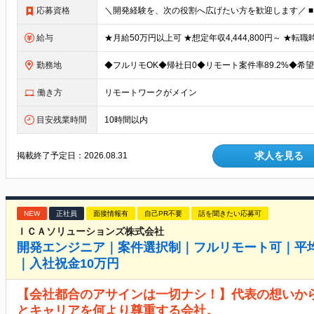
応募資格
給与
勤務地
働き方
リモートワークがメイン
目安残業時間
10時間以内
求人を見る
掲載終了予定日：
2026.08.31
NEW
正社員
面接情報有
自己PR不要
話を聞きたい応募可
ＩＣＡソリューションズ株式会社
開発エンジニア｜案件選択制｜フルリモート可｜平均
｜入社祝金10万円
【会社都合のアサインは一切ナシ！】代表の想いか
とキャリアを何より尊重する会社。