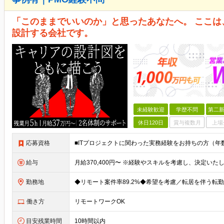
「このままでいいのか」と思ったあなたへ。 ここ
設計する会社です。
未経験歓迎
学歴不問
第二新
休日120日
賞与複数月
上場
応募資格
給与
勤務地
働き方
リモートワークOK
目安残業時間
10時間以内