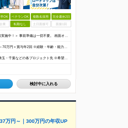
卒OK
ベテランOK
複数名採用
完全週休2日
企業
転勤なし
土日面接可
面接1回
学歴不問／未経験歓迎／第二新卒歓迎 ＜カジュアル面談実施中！＞ 事前準備は一切不要。 画面オフのカジュアル面談も歓迎です。 「今の現場、ちょっとレガシーで先が見えなくて…」 「市場価値を上げたいん
＼副業OK・年収800万以上も目指せる／ ◆月給40万円～70万円＋賞与年2回 ※経験・年齢・能力を考慮の上、当社規定により優遇いたします ※試用期間1ヶ月あり、待遇等に差異なし ※残業代別途全額支給
＼全社員週2～3日リモート勤務中／ ◆東京・神奈川・埼玉・千葉などの各プロジェクト先 ※希望勤務地を考慮します。 ※お客様先の9割は、東京23区内です。 ※転居を伴う転勤はありません。 ※客先常駐の場
検討中に入れる
37万円～｜300万円の年収UP