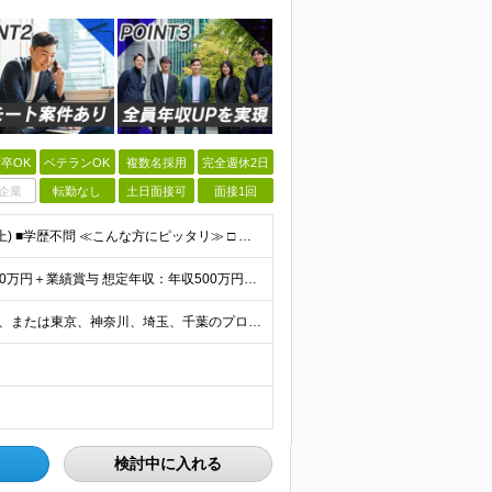
卒OK
ベテランOK
複数名採用
完全週休2日
企業
転勤なし
土日面接可
面接1回
■何らかのシステム開発の実務経験をお持ちの方(3年以上) ■学歴不問 ≪こんな方にピッタリ≫ □ スキルや経験に見合う正当な収入を得たい □ PGからSEへのステップアップなど上流工程に挑戦したい
★還元率最大80%！平均年収530万円！ 月給40万円～60万円＋業績賞与 想定年収：年収500万円～800万円 ※スキルや経験、担当案件により変動します。 ◎スキルや経験を考慮し、優遇します
＼リモート案件が83%！フルリモートもOK／ 在宅勤務、または東京、神奈川、埼玉、千葉のプロジェクト先 ★リモート率83%！フルリモート案件も多数！ ★転居を伴う転勤はありません ■本社 東京都港区
検討中に入れる